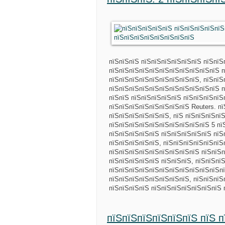
пїЅпїЅпїЅ пїЅпїЅпїЅпїЅпїЅпїЅ пїЅпїЅ
пїЅпїЅпїЅпїЅпїЅпїЅпїЅпїЅпїЅпїЅпїЅ п
пїЅпїЅпїЅпїЅпїЅпїЅпїЅпїЅпїЅ, пїЅпїЅ
пїЅпїЅпїЅпїЅпїЅпїЅпїЅпїЅпїЅпїЅпїЅ п
пїЅпїЅ пїЅпїЅпїЅпїЅпїЅ пїЅпїЅпїЅпїЅ
пїЅпїЅпїЅпїЅпїЅпїЅпїЅпїЅ Reuters. п
пїЅпїЅпїЅпїЅпїЅпїЅ, пїЅ пїЅпїЅпїЅпї
пїЅпїЅпїЅпїЅпїЅпїЅпїЅпїЅпїЅпїЅ 5 пї
пїЅпїЅпїЅпїЅпїЅ пїЅпїЅпїЅпїЅпїЅ пїЅ
пїЅпїЅпїЅпїЅпїЅ, пїЅпїЅпїЅпїЅпїЅпїЅ
пїЅпїЅпїЅпїЅпїЅпїЅпїЅпїЅпїЅ пїЅпїЅп
пїЅпїЅпїЅпїЅпїЅ пїЅпїЅпїЅ, пїЅпїЅпї
пїЅпїЅпїЅпїЅпїЅпїЅпїЅпїЅпїЅпїЅпїЅп
пїЅпїЅпїЅпїЅпїЅпїЅпїЅпїЅ, пїЅпїЅпїЅ
пїЅпїЅпїЅпїЅ пїЅпїЅпїЅпїЅпїЅпїЅпїЅ
пїЅпїЅпїЅпїЅпїЅпїЅ пїЅ 