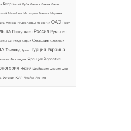
Кипр
ия
Китай
Куба
Латвия
Ливан
Литва
рикий
Малайзия
Мальдивы
Мальта
Марокко
ОАЭ
ика
Монако
Нидерланды
Норвегия
Перу
льша
Россия
Португалия
Румыния
Словакия
шелы
Сингапур
Сирия
Словения
ША
Турция
Украина
Таиланд
Тунис
Франция
Хорватия
иппины
Финляндия
рногория
Чехия
Швейцария
Швеция
Шри-
а
Эстония
ЮАР
Ямайка
Япония