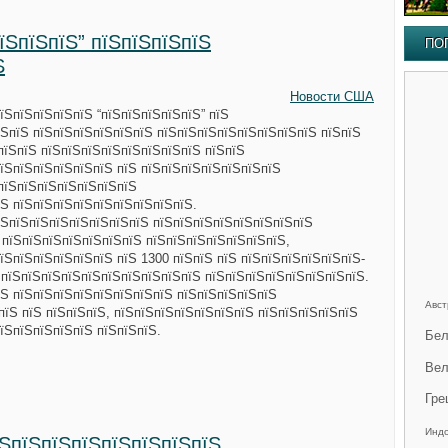
їЅпїЅпїЅ” пїЅпїЅпїЅпїЅ
ПО
Ѕ
Новости США
їЅпїЅпїЅпїЅпїЅ “пїЅпїЅпїЅпїЅпїЅ” пїЅ
ЅпїЅ пїЅпїЅпїЅпїЅпїЅпїЅ пїЅпїЅпїЅпїЅпїЅпїЅпїЅпїЅ пїЅпїЅ
пїЅпїЅ пїЅпїЅпїЅпїЅпїЅпїЅпїЅпїЅ пїЅпїЅ
їЅпїЅпїЅпїЅпїЅпїЅ пїЅ пїЅпїЅпїЅпїЅпїЅпїЅпїЅ
пїЅпїЅпїЅпїЅпїЅпїЅпїЅ
Ѕ пїЅпїЅпїЅпїЅпїЅпїЅпїЅпїЅпїЅ.
пїЅпїЅпїЅпїЅпїЅпїЅпїЅпїЅ пїЅпїЅпїЅпїЅпїЅпїЅпїЅпїЅ
 пїЅпїЅпїЅпїЅпїЅпїЅпїЅ пїЅпїЅпїЅпїЅпїЅпїЅпїЅ,
їЅпїЅпїЅпїЅпїЅпїЅ пїЅ 1300 пїЅпїЅ пїЅ пїЅпїЅпїЅпїЅпїЅпїЅ-
 пїЅпїЅпїЅпїЅпїЅпїЅпїЅпїЅпїЅпїЅ пїЅпїЅпїЅпїЅпїЅпїЅпїЅпїЅ.
Ѕ пїЅпїЅпїЅпїЅпїЅпїЅпїЅпїЅ пїЅпїЅпїЅпїЅпїЅ
Авст
пїЅ пїЅ пїЅпїЅпїЅ, пїЅпїЅпїЅпїЅпїЅпїЅпїЅ пїЅпїЅпїЅпїЅпїЅ
їЅпїЅпїЅпїЅпїЅ пїЅпїЅпїЅ.
Бел
Вел
Гре
Инд
їЅпїЅпїЅпїЅпїЅпїЅпїЅпїЅ