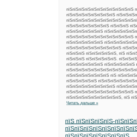
пїЅпїЅпїЅпїЅпїЅпїЅпїЅпїЅпїЅпїЅпїЅ п
пїЅпїЅпїЅпїЅпїЅпїЅпїЅпїЅ пїЅпїЅпїЅп
пїЅпїЅпїЅпїЅпїЅпїЅпїЅпїЅпїЅпїЅпїЅпї
пїЅпїЅпїЅпїЅпїЅпїЅпїЅ пїЅпїЅпїЅ пїЅ
пїЅпїЅпїЅпїЅпїЅпїЅ пїЅпїЅпїЅпїЅпїЅп
пїЅпїЅпїЅпїЅпїЅпїЅпїЅпїЅпїЅпїЅпїЅ п
пїЅпїЅпїЅпїЅпїЅпїЅ пїЅпїЅпїЅпїЅпїЅп
пїЅпїЅпїЅпїЅпїЅпїЅпїЅпїЅпїЅ пїЅпїЅп
пїЅпїЅпїЅ пїЅпїЅпїЅпїЅпїЅ, пїЅ пїЅпї
пїЅпїЅпїЅ пїЅпїЅпїЅпїЅпїЅ. пїЅпїЅпї
пїЅпїЅпїЅпїЅпїЅпїЅ пїЅпїЅпїЅпїЅпїЅ 
пїЅпїЅпїЅпїЅпїЅпїЅпїЅпїЅпїЅпїЅпїЅпї
пїЅпїЅпїЅпїЅпїЅпїЅпїЅ пїЅ пїЅпїЅпїЅ
пїЅпїЅпїЅпїЅпїЅ пїЅпїЅпїЅпїЅпїЅпїЅп
пїЅпїЅпїЅпїЅпїЅпїЅпїЅпїЅ пїЅпїЅпїЅ
пїЅпїЅпїЅпїЅпїЅпїЅпїЅпїЅпїЅпїЅпїЅ п
пїЅпїЅпїЅпїЅпїЅпїЅпїЅпїЅпїЅ, пїЅ пї
Читать дальше »
пїЅ пїЅпїЅпїЅпїЅ-пїЅпїЅп
пїЅпїЅпїЅпїЅпїЅпїЅпїЅпї
пїЅпїЅпїЅпїЅпїЅпїЅпїЅ