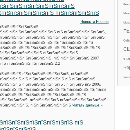
пїЅпїЅпїЅпїЅпїЅпїЅпїЅпїЅпїЅ
Кен
ЅпїЅпїЅпїЅпїЅпїЅпїЅ пїЅпїЅпїЅпїЅпїЅ
Мав
Новости России
Мекс
пїЅпїЅпїЅпїЅпїЅпїЅпїЅ
По
ЅпїЅ пїЅпїЅпїЅпїЅпїЅпїЅпїЅпїЅ пїЅ пїЅпїЅпїЅпїЅпїЅпїЅпїЅ,
пїЅпїЅпїЅпїЅпїЅпїЅпїЅпїЅ пїЅпїЅпїЅпїЅпїЅпїЅпїЅпїЅпїЅпїЅ
Сей
пїЅпїЅпїЅпїЅпїЅпїЅпїЅпїЅ пїЅпїЅпїЅпїЅпїЅпїЅпїЅпїЅ
пїЅпїЅпїЅ пїЅпїЅпїЅпїЅпїЅпїЅ пїЅпїЅпїЅпїЅпїЅпїЅпїЅпїЅ
С
їЅпїЅпїЅпїЅпїЅпїЅпїЅпїЅ пїЅпїЅпїЅпїЅпїЅпїЅ
пїЅпїЅпїЅпїЅпїЅпїЅпїЅпїЅпїЅ, пїЅ пїЅпїЅпїЅпїЅпїЅ 2007
Фил
ЅпїЅ пїЅпїЅпїЅпїЅпїЅпїЅпїЅпїЅ 2.2
Че
їЅпїЅпїЅпїЅ пїЅпїЅпїЅпїЅпїЅпїЅпїЅпїЅ, пїЅпїЅпїЅ
ланк
їЅпїЅпїЅпїЅ пїЅ пїЅпїЅпїЅпїЅпїЅпїЅ пїЅ пїЅпїЅпїЅпїЅ
їЅпїЅпїЅпїЅ пїЅпїЅпїЅпїЅпїЅпїЅпїЅ , пїЅпїЅпїЅ пїЅ 2006,
пїЅпїЅпїЅпїЅпїЅпїЅпїЅ пїЅ пїЅпїЅпїЅпїЅпїЅпїЅпїЅпїЅпїЅпїЅ
їЅ пїЅпїЅпїЅпїЅпїЅпїЅпїЅпїЅпїЅпїЅпїЅпїЅпїЅпїЅ
пїЅпїЅпїЅпїЅпїЅ. пїЅпїЅпїЅпїЅпїЅ пїЅпїЅпїЅпїЅпїЅпїЅпїЅпїЅ
пїЅпїЅпїЅпїЅпїЅ, пїЅпїЅпїЅпїЅпїЅпїЅпїЅ
Читать дальше »
їЅпїЅпїЅпїЅпїЅпїЅпїЅпїЅпїЅ пїЅ
ЅпїЅпїЅпїЅпїЅ