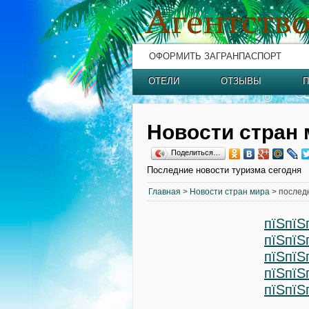
ОФОРМИТЬ ЗАГРАНПАСПОРТ
ОТЕЛИ
ОТЗЫВЫ
П
Новости стран 
Поделиться…
Последние новости туризма сегодня
Главная
>
Новости стран мира
> послед
пїЅпїЅ
пїЅпїЅ
пїЅпїЅ
пїЅпїЅ
пїЅпїЅ