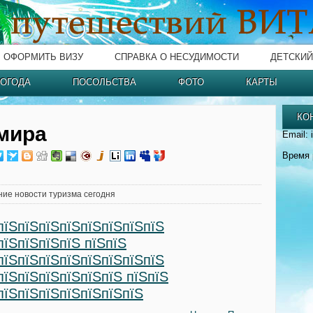
ОФОРМИТЬ ВИЗУ
СПРАВКА О НЕСУДИМОСТИ
ДЕТСКИЙ
ОГОДА
ПОСОЛЬСТВА
ФОТО
КАРТЫ
КО
мира
Email: 
Время 
ние новости туризма сегодня
пїЅпїЅпїЅпїЅпїЅпїЅпїЅпїЅ
пїЅпїЅпїЅпїЅ пїЅпїЅ
пїЅпїЅпїЅпїЅпїЅпїЅпїЅпїЅ
пїЅпїЅпїЅпїЅпїЅпїЅ пїЅпїЅ
пїЅпїЅпїЅпїЅпїЅпїЅпїЅ