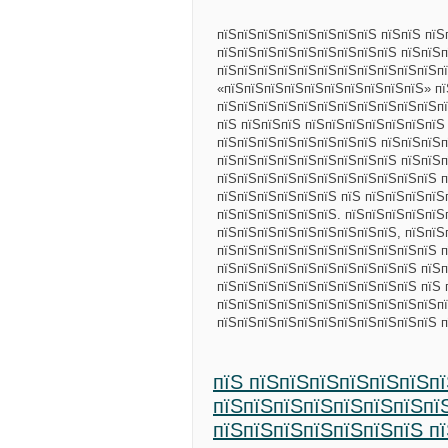
пїЅпїЅпїЅпїЅпїЅпїЅпїЅпїЅ пїЅпїЅ пї
пїЅпїЅпїЅпїЅпїЅпїЅпїЅпїЅпїЅ пїЅпїЅп
пїЅпїЅпїЅпїЅпїЅпїЅпїЅпїЅпїЅпїЅпїЅп
«пїЅпїЅпїЅпїЅпїЅпїЅпїЅпїЅпїЅпїЅ» пї
пїЅпїЅпїЅпїЅпїЅпїЅпїЅпїЅпїЅпїЅпїЅп
пїЅ пїЅпїЅпїЅ пїЅпїЅпїЅпїЅпїЅпїЅпїЅ
пїЅпїЅпїЅпїЅпїЅпїЅпїЅпїЅ пїЅпїЅпїЅп
пїЅпїЅпїЅпїЅпїЅпїЅпїЅпїЅпїЅ пїЅпїЅп
пїЅпїЅпїЅпїЅпїЅпїЅпїЅпїЅпїЅпїЅпїЅ п
пїЅпїЅпїЅпїЅпїЅпїЅ пїЅ пїЅпїЅпїЅпїЅ
пїЅпїЅпїЅпїЅпїЅпїЅ. пїЅпїЅпїЅпїЅпїЅ
пїЅпїЅпїЅпїЅпїЅпїЅпїЅпїЅпїЅ, пїЅпїЅ
пїЅпїЅпїЅпїЅпїЅпїЅпїЅпїЅпїЅпїЅпїЅ п
пїЅпїЅпїЅпїЅпїЅпїЅпїЅпїЅпїЅпїЅ пїЅп
пїЅпїЅпїЅпїЅпїЅпїЅпїЅпїЅпїЅпїЅ пїЅ 
пїЅпїЅпїЅпїЅпїЅпїЅпїЅпїЅпїЅпїЅпїЅпї
пїЅпїЅпїЅпїЅпїЅпїЅпїЅпїЅпїЅпїЅпїЅ 
пїЅ пїЅпїЅпїЅпїЅпїЅпїЅп
пїЅпїЅпїЅпїЅпїЅпїЅпїЅпї
пїЅпїЅпїЅпїЅпїЅпїЅпїЅ п