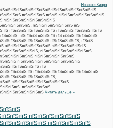
Новости Кипра
ЅпїЅпїЅпїЅпїЅпїЅпїЅпїЅпїЅпїЅпїЅпїЅпїЅпїЅпїЅпїЅпїЅпїЅ
їЅпїЅпїЅпїЅ пїЅпїЅпїЅпїЅ пїЅпїЅ пїЅпїЅпїЅпїЅпїЅпїЅпїЅпїЅ
їЅ пїЅпїЅпїЅпїЅпїЅпїЅпїЅпїЅпїЅ
ЅпїЅпїЅпїЅпїЅпїЅ. пїЅпїЅпїЅпїЅпїЅпїЅпїЅ пїЅ
їЅпїЅ пїЅпїЅпїЅпїЅпїЅпїЅпїЅпїЅ пїЅпїЅпїЅпїЅпїЅпїЅпїЅпїЅ
 пїЅпїЅпїЅ. пїЅпїЅпїЅ пїЅпїЅпїЅ пїЅ пїЅпїЅпїЅпїЅпїЅпїЅ
їЅпїЅпїЅпїЅпїЅпїЅпїЅпїЅпїЅ пїЅпїЅпїЅпїЅпїЅ, пїЅпїЅ
їЅ пїЅпїЅпїЅпїЅпїЅпїЅпїЅпїЅ пїЅпїЅпїЅпїЅпїЅпїЅ
їЅпїЅпїЅпїЅпїЅпїЅпїЅ, пїЅпїЅпїЅпїЅпїЅпїЅпїЅпїЅпїЅ
пїЅпїЅпїЅпїЅпїЅпїЅ пїЅпїЅпїЅпїЅпїЅпїЅпїЅ
пїЅпїЅпїЅ пїЅпїЅпїЅпїЅпїЅпїЅпїЅпїЅпїЅпїЅпїЅ
пїЅпїЅпїЅпїЅпїЅпїЅпїЅ пїЅ
їЅпїЅпїЅпїЅпїЅпїЅ пїЅпїЅпїЅпїЅпїЅпїЅ пїЅпїЅпїЅпїЅ пїЅ
їЅпїЅпїЅпїЅпїЅпїЅпїЅпїЅпїЅпїЅ,
пїЅпїЅ пїЅпїЅпїЅпїЅпїЅпїЅпїЅпїЅпїЅпїЅ
ЅпїЅпїЅпїЅ. пїЅпїЅпїЅпїЅпїЅ
пїЅпїЅпїЅпїЅпїЅпїЅпїЅпїЅ
Читать дальше »
їЅпїЅпїЅ
ЅпїЅпїЅпїЅ пїЅпїЅпїЅпїЅпїЅпїЅ
їЅпїЅпїЅпїЅпїЅпїЅ пїЅпїЅпїЅпїЅпїЅ