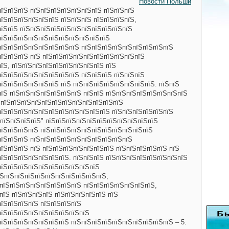
Новости Польши
пїЅпїЅпїЅ пїЅпїЅпїЅпїЅпїЅпїЅпїЅ пїЅпїЅпїЅ
пїЅпїЅпїЅпїЅпїЅпїЅ пїЅпїЅпїЅ пїЅпїЅпїЅпїЅ,
пїЅпїЅ пїЅпїЅпїЅпїЅпїЅпїЅпїЅпїЅпїЅпїЅпїЅ
пїЅпїЅпїЅпїЅпїЅпїЅпїЅпїЅпїЅпїЅпїЅ
пїЅпїЅпїЅпїЅпїЅпїЅпїЅпїЅ пїЅпїЅпїЅпїЅпїЅпїЅпїЅпїЅпїЅ
пїЅпїЅпїЅ пїЅ пїЅпїЅпїЅпїЅпїЅпїЅпїЅпїЅпїЅпїЅ
їЅ, пїЅпїЅпїЅпїЅпїЅпїЅпїЅпїЅпїЅ пїЅ
пїЅпїЅпїЅпїЅпїЅпїЅпїЅпїЅ пїЅпїЅпїЅ пїЅпїЅпїЅ
їЅпїЅпїЅпїЅпїЅпїЅ пїЅ пїЅпїЅпїЅпїЅпїЅпїЅпїЅпїЅ. пїЅпїЅ
пїЅ пїЅпїЅпїЅпїЅпїЅпїЅпїЅ пїЅпїЅ пїЅпїЅпїЅпїЅпїЅпїЅпїЅпїЅ
ЅпїЅпїЅпїЅпїЅпїЅпїЅпїЅпїЅпїЅпїЅпїЅпїЅ
пїЅпїЅпїЅпїЅпїЅпїЅпїЅпїЅпїЅпїЅпїЅ пїЅпїЅпїЅпїЅпїЅпїЅ
ЅпїЅпїЅпїЅпїЅ" пїЅпїЅпїЅпїЅпїЅпїЅпїЅпїЅпїЅпїЅпїЅ
пїЅпїЅпїЅпїЅ пїЅпїЅпїЅпїЅпїЅпїЅпїЅпїЅпїЅпїЅпїЅ
пїЅпїЅпїЅ пїЅпїЅпїЅпїЅпїЅпїЅпїЅпїЅпїЅпїЅ
їЅпїЅпїЅ пїЅ пїЅпїЅпїЅпїЅпїЅпїЅпїЅ пїЅпїЅпїЅпїЅпїЅ пїЅ
пїЅпїЅпїЅпїЅпїЅпїЅпїЅ. пїЅпїЅпїЅ пїЅпїЅпїЅпїЅпїЅпїЅпїЅпїЅ
пїЅпїЅпїЅпїЅпїЅпїЅпїЅпїЅпїЅпїЅ
їЅпїЅпїЅпїЅпїЅпїЅпїЅпїЅпїЅпїЅпїЅ,
ЅпїЅпїЅпїЅпїЅпїЅпїЅпїЅпїЅ пїЅпїЅпїЅпїЅпїЅпїЅпїЅ,
пїЅ пїЅпїЅпїЅпїЅ пїЅпїЅпїЅпїЅпїЅ пїЅ
пїЅпїЅпїЅпїЅ пїЅпїЅпїЅпїЅ
пїЅпїЅпїЅпїЅпїЅпїЅпїЅпїЅпїЅ
пїЅпїЅпїЅпїЅпїЅпїЅпїЅ пїЅпїЅпїЅпїЅпїЅпїЅпїЅпїЅпїЅпїЅ – 5.