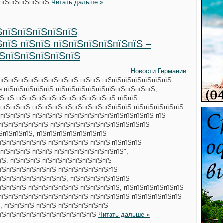
ЅпїЅпїЅпїЅпїЅпїЅ
Читать дальше »
ЅпїЅпїЅпїЅпїЅпїЅ
ЅпїЅ пїЅпїЅ пїЅпїЅпїЅпїЅпїЅпїЅ –
їЅпїЅпїЅпїЅпїЅпїЅ
Новости Германии
пїЅпїЅпїЅпїЅпїЅпїЅпїЅпїЅ пїЅпїЅ пїЅпїЅпїЅпїЅпїЅпїЅпїЅ
e пїЅпїЅпїЅпїЅпїЅ пїЅпїЅпїЅпїЅпїЅпїЅпїЅпїЅпїЅпїЅ,
ЅпїЅ пїЅпїЅпїЅпїЅпїЅпїЅпїЅпїЅпїЅпїЅ пїЅпїЅ
ЅпїЅпїЅпїЅ пїЅпїЅпїЅпїЅпїЅпїЅпїЅпїЅпїЅпїЅ пїЅпїЅпїЅпїЅпїЅ
 пїЅпїЅпїЅ пїЅпїЅпїЅ пїЅпїЅпїЅпїЅпїЅпїЅпїЅпїЅпїЅ пїЅ
пїЅпїЅпїЅпїЅпїЅ пїЅпїЅпїЅпїЅпїЅпїЅпїЅпїЅпїЅпїЅ
їЅпїЅпїЅпїЅ, пїЅпїЅпїЅпїЅпїЅпїЅпїЅ
їЅпїЅпїЅпїЅпїЅ пїЅпїЅпїЅпїЅ пїЅпїЅ пїЅпїЅпїЅ
пїЅпїЅпїЅ пїЅпїЅ пїЅпїЅпїЅпїЅпїЅпїЅпїЅ", –
їЅ. пїЅпїЅпїЅ пїЅпїЅпїЅпїЅпїЅпїЅпїЅ
їЅпїЅпїЅпїЅпїЅпїЅ пїЅпїЅпїЅпїЅпїЅпїЅ
їЅпїЅпїЅпїЅпїЅпїЅпїЅ, пїЅпїЅпїЅпїЅпїЅпїЅ
їЅпїЅпїЅ пїЅпїЅпїЅпїЅпїЅ пїЅпїЅпїЅпїЅ, пїЅпїЅпїЅпїЅпїЅпїЅ
пїЅпїЅпїЅпїЅпїЅпїЅпїЅпїЅпїЅ пїЅпїЅпїЅпїЅ пїЅпїЅпїЅпїЅпїЅ
, пїЅпїЅпїЅ пїЅпїЅ пїЅпїЅпїЅпїЅпїЅ
пїЅпїЅпїЅпїЅпїЅпїЅпїЅпїЅпїЅпїЅ
Читать дальше »