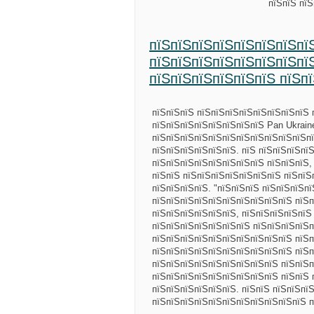
пїЅпїЅ пї
пїЅпїЅпїЅпїЅпїЅпїЅпїЅпї
пїЅпїЅпїЅпїЅпїЅпїЅпїЅпї
пїЅпїЅпїЅпїЅпїЅпїЅ пїЅп
пїЅпїЅпїЅ пїЅпїЅпїЅпїЅпїЅпїЅпїЅпїЅ 
пїЅпїЅпїЅпїЅпїЅпїЅпїЅпїЅ Pan Ukrain
пїЅпїЅпїЅпїЅпїЅпїЅпїЅпїЅпїЅпїЅпїЅпї
пїЅпїЅпїЅпїЅпїЅпїЅ. пїЅ пїЅпїЅпїЅпї
пїЅпїЅпїЅпїЅпїЅпїЅпїЅпїЅ пїЅпїЅпїЅ,
пїЅпїЅ пїЅпїЅпїЅпїЅпїЅпїЅпїЅ пїЅпїЅ
пїЅпїЅпїЅпїЅ. "пїЅпїЅпїЅ пїЅпїЅпїЅп
пїЅпїЅпїЅпїЅпїЅпїЅпїЅпїЅпїЅпїЅ пїЅп
пїЅпїЅпїЅпїЅпїЅпїЅ, пїЅпїЅпїЅпїЅпїЅ 
пїЅпїЅпїЅпїЅпїЅпїЅпїЅ пїЅпїЅпїЅпїЅп
пїЅпїЅпїЅпїЅпїЅпїЅпїЅпїЅпїЅпїЅ пїЅп
пїЅпїЅпїЅпїЅпїЅпїЅпїЅпїЅпїЅпїЅ пїЅп
пїЅпїЅпїЅпїЅпїЅпїЅпїЅпїЅпїЅ пїЅпїЅп
пїЅпїЅпїЅпїЅпїЅпїЅпїЅпїЅпїЅ пїЅпїЅ 
пїЅпїЅпїЅпїЅпїЅпїЅ. пїЅпїЅ пїЅпїЅпїЅ
пїЅпїЅпїЅпїЅпїЅпїЅпїЅпїЅпїЅпїЅпїЅ 