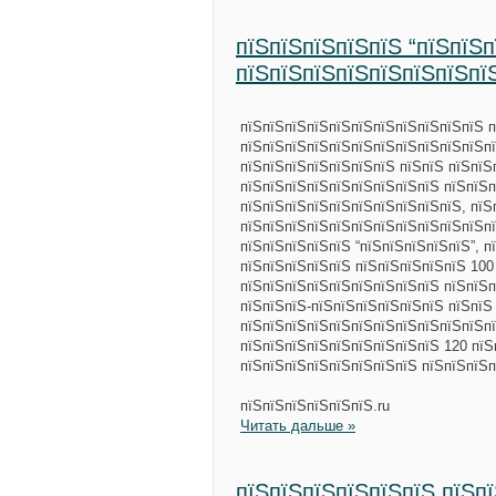
пїЅпїЅпїЅпїЅпїЅ “пїЅпїЅп
пїЅпїЅпїЅпїЅпїЅпїЅпїЅпї
пїЅпїЅпїЅпїЅпїЅпїЅпїЅпїЅпїЅпїЅпїЅ п
пїЅпїЅпїЅпїЅпїЅпїЅпїЅпїЅпїЅпїЅпїЅпї
пїЅпїЅпїЅпїЅпїЅпїЅпїЅ пїЅпїЅ пїЅпїЅ
пїЅпїЅпїЅпїЅпїЅпїЅпїЅпїЅпїЅ пїЅпїЅп
пїЅпїЅпїЅпїЅпїЅпїЅпїЅпїЅпїЅпїЅ, пїЅ
пїЅпїЅпїЅпїЅпїЅпїЅпїЅпїЅпїЅпїЅпїЅпї
пїЅпїЅпїЅпїЅпїЅ “пїЅпїЅпїЅпїЅпїЅ”, 
пїЅпїЅпїЅпїЅпїЅ пїЅпїЅпїЅпїЅпїЅ 100
пїЅпїЅпїЅпїЅпїЅпїЅпїЅпїЅпїЅ пїЅпїЅп
пїЅпїЅпїЅ-пїЅпїЅпїЅпїЅпїЅпїЅ пїЅпїЅ
пїЅпїЅпїЅпїЅпїЅпїЅпїЅпїЅпїЅпїЅпїЅпї
пїЅпїЅпїЅпїЅпїЅпїЅпїЅпїЅпїЅ 120 пїЅ
пїЅпїЅпїЅпїЅпїЅпїЅпїЅпїЅ пїЅпїЅпїЅп
пїЅпїЅпїЅпїЅпїЅпїЅ.ru
Читать дальше »
пїЅпїЅпїЅпїЅпїЅпїЅ пїЅп