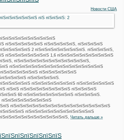
Новости США
пїЅпїЅпїЅпїЅпїЅпїЅпїЅпїЅпїЅ
їЅ пїЅпїЅпїЅпїЅпїЅпїЅ пїЅпїЅпїЅпїЅпїЅ, пїЅпїЅпїЅпїЅ
пїЅпїЅпїЅпїЅпїЅ 2 пїЅпїЅпїЅпїЅпїЅпїЅпїЅпїЅ. пїЅпїЅпїЅпїЅ,
їЅ пїЅпїЅпїЅпїЅпїЅпїЅпїЅ 1,6 пїЅпїЅпїЅпїЅпїЅпїЅпїЅпїЅпїЅ
пїЅпїЅ, пїЅпїЅпїЅпїЅпїЅпїЅпїЅпїЅпїЅпїЅпїЅпїЅ,
їЅпїЅ пїЅпїЅпїЅпїЅпїЅпїЅпїЅпїЅпїЅпїЅпїЅпїЅпїЅпїЅпїЅ
ЅпїЅпїЅпїЅпїЅпїЅпїЅ пїЅпїЅпїЅпїЅпїЅпїЅ
ЅпїЅпїЅпїЅпїЅ пїЅпїЅпїЅпїЅпїЅ.
пїЅпїЅпїЅпїЅпїЅ пїЅпїЅпїЅпїЅпїЅпїЅпїЅ пїЅпїЅпїЅпїЅпїЅпїЅ
пїЅ пїЅпїЅ пїЅпїЅпїЅпїЅпїЅпїЅпїЅпїЅ пїЅпїЅпїЅпїЅ
їЅпїЅпїЅ 60 пїЅпїЅпїЅпїЅпїЅпїЅпїЅпїЅ пїЅпїЅпїЅпїЅ.
Ѕ пїЅпїЅпїЅпїЅпїЅпїЅпїЅпїЅ
їЅпїЅ пїЅпїЅпїЅпїЅпїЅпїЅпїЅпїЅпїЅпїЅпїЅпїЅпїЅпїЅпїЅпїЅ
пїЅпїЅпїЅпїЅ пїЅпїЅпїЅпїЅпїЅпїЅпїЅпїЅпїЅпїЅпїЅ
 пїЅпїЅпїЅпїЅпїЅпїЅпїЅпїЅпїЅпїЅпїЅ,
Читать дальше »
пїЅпїЅпїЅпїЅпїЅпїЅпїЅ