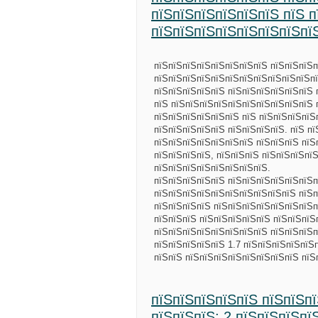
пїЅпїЅпїЅпїЅпїЅпїЅ пїЅ 
пїЅпїЅпїЅпїЅпїЅпїЅпїЅпї
пїЅпїЅпїЅпїЅпїЅпїЅпїЅпїЅ пїЅпїЅпїЅ
пїЅпїЅпїЅпїЅпїЅпїЅпїЅпїЅпїЅпїЅпїЅпї
пїЅпїЅпїЅпїЅпїЅ пїЅпїЅпїЅпїЅпїЅпїЅ 
пїЅ пїЅпїЅпїЅпїЅпїЅпїЅпїЅпїЅпїЅпїЅ 
пїЅпїЅпїЅпїЅпїЅпїЅ пїЅ пїЅпїЅпїЅпїЅ
пїЅпїЅпїЅпїЅпїЅ пїЅпїЅпїЅпїЅ. пїЅ п
пїЅпїЅпїЅпїЅпїЅпїЅпїЅ пїЅпїЅпїЅ пїЅ
пїЅпїЅпїЅпїЅ, пїЅпїЅпїЅ пїЅпїЅпїЅпї
пїЅпїЅпїЅпїЅпїЅпїЅпїЅпїЅ.
пїЅпїЅпїЅпїЅпїЅ пїЅпїЅпїЅпїЅпїЅпїЅп
пїЅпїЅпїЅпїЅпїЅпїЅпїЅпїЅпїЅпїЅ пїЅп
пїЅпїЅпїЅпїЅ пїЅпїЅпїЅпїЅпїЅпїЅпїЅп
пїЅпїЅпїЅ пїЅпїЅпїЅпїЅпїЅ пїЅпїЅпїЅ
пїЅпїЅпїЅпїЅпїЅпїЅпїЅпїЅ пїЅпїЅпїЅп
пїЅпїЅпїЅпїЅпїЅ 1.7 пїЅпїЅпїЅпїЅпїЅ
пїЅпїЅ пїЅпїЅпїЅпїЅпїЅпїЅпїЅпїЅ пїЅ
пїЅпїЅпїЅпїЅпїЅ пїЅпїЅп
пїЅпїЅпїЅ: 2 пїЅпїЅпїЅпї