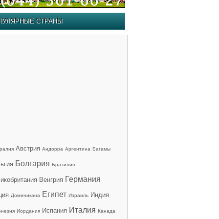
ПУЛЯРНЫЕ СТРАНЫ
Австрия
ралия
Андорра
Аргентина
Багамы
Болгария
ьгия
Бразилия
Германия
икобритания
Венгрия
Египет
ция
Индия
Доминикана
Израиль
Италия
Испания
онезия
Иордания
Канада