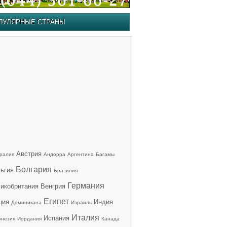
ПУЛЯРНЫЕ СТРАНЫ
Австрия
ралия
Андорра
Аргентина
Багамы
Болгария
ьгия
Бразилия
Германия
икобритания
Венгрия
Египет
ция
Индия
Доминикана
Израиль
Италия
Испания
онезия
Иордания
Канада