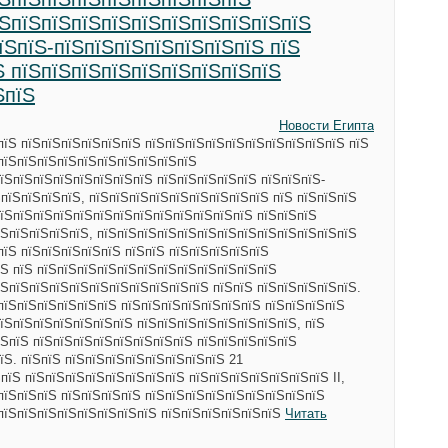
їЅпїЅпїЅпїЅпїЅпїЅпїЅпїЅпїЅпїЅпїЅ
їЅпїЅ-пїЅпїЅпїЅпїЅпїЅпїЅпїЅ пїЅ
Ѕ пїЅпїЅпїЅпїЅпїЅпїЅпїЅпїЅпїЅ
ЅпїЅ
Новости Египта
пїЅ пїЅпїЅпїЅпїЅпїЅпїЅ пїЅпїЅпїЅпїЅпїЅпїЅпїЅпїЅпїЅпїЅ пїЅ
пїЅпїЅпїЅпїЅпїЅпїЅпїЅпїЅпїЅпїЅ
їЅпїЅпїЅпїЅпїЅпїЅпїЅпїЅ пїЅпїЅпїЅпїЅпїЅ пїЅпїЅпїЅ-
ЅпїЅпїЅпїЅпїЅ, пїЅпїЅпїЅпїЅпїЅпїЅпїЅпїЅпїЅ пїЅ пїЅпїЅпїЅ
пїЅпїЅпїЅпїЅпїЅпїЅпїЅпїЅпїЅпїЅпїЅпїЅпїЅ пїЅпїЅпїЅ
їЅпїЅпїЅпїЅпїЅ, пїЅпїЅпїЅпїЅпїЅпїЅпїЅпїЅпїЅпїЅпїЅпїЅпїЅ
пїЅ пїЅпїЅпїЅпїЅпїЅ пїЅпїЅ пїЅпїЅпїЅпїЅпїЅ
Ѕ пїЅ пїЅпїЅпїЅпїЅпїЅпїЅпїЅпїЅпїЅпїЅпїЅпїЅ
ЅпїЅпїЅпїЅпїЅпїЅпїЅпїЅпїЅпїЅпїЅ пїЅпїЅ пїЅпїЅпїЅпїЅпїЅ.
пїЅпїЅпїЅпїЅпїЅпїЅ пїЅпїЅпїЅпїЅпїЅпїЅпїЅ пїЅпїЅпїЅпїЅ
їЅпїЅпїЅпїЅпїЅпїЅпїЅ пїЅпїЅпїЅпїЅпїЅпїЅпїЅпїЅ, пїЅ
ЅпїЅ пїЅпїЅпїЅпїЅпїЅпїЅпїЅпїЅ пїЅпїЅпїЅпїЅпїЅ
їЅ. пїЅпїЅ пїЅпїЅпїЅпїЅпїЅпїЅпїЅпїЅ 21
пїЅ пїЅпїЅпїЅпїЅпїЅпїЅпїЅпїЅ пїЅпїЅпїЅпїЅпїЅпїЅпїЅ II,
пїЅпїЅпїЅ пїЅпїЅпїЅпїЅ пїЅпїЅпїЅпїЅпїЅпїЅпїЅпїЅпїЅ
ЅпїЅпїЅпїЅпїЅпїЅпїЅпїЅпїЅ пїЅпїЅпїЅпїЅпїЅпїЅ
Читать