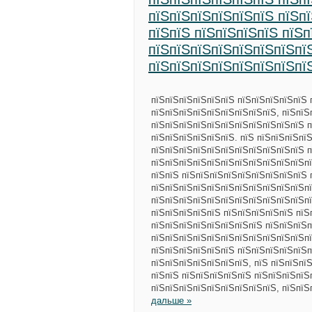
пїЅпїЅпїЅпїЅпїЅпїЅ пїЅп
пїЅпїЅ пїЅпїЅпїЅпїЅ пїЅп
пїЅпїЅпїЅпїЅпїЅпїЅпїЅпї
пїЅпїЅпїЅпїЅпїЅпїЅпїЅпї
пїЅпїЅпїЅпїЅпїЅпїЅ пїЅпїЅпїЅпїЅпїЅ 
пїЅпїЅпїЅпїЅпїЅпїЅпїЅпїЅпїЅ, пїЅпїЅ
пїЅпїЅпїЅпїЅпїЅпїЅпїЅпїЅпїЅпїЅпїЅ п
пїЅпїЅпїЅпїЅпїЅпїЅ. пїЅ пїЅпїЅпїЅпї
пїЅпїЅпїЅпїЅпїЅпїЅпїЅпїЅпїЅпїЅпїЅ 
пїЅпїЅпїЅпїЅпїЅпїЅпїЅпїЅпїЅпїЅпїЅп
пїЅпїЅ пїЅпїЅпїЅпїЅпїЅпїЅпїЅпїЅпїЅ 
пїЅпїЅпїЅпїЅпїЅпїЅпїЅпїЅпїЅпїЅпїЅпї
пїЅпїЅпїЅпїЅпїЅпїЅпїЅпїЅпїЅпїЅпїЅпї
пїЅпїЅпїЅпїЅпїЅ пїЅпїЅпїЅпїЅпїЅ пїЅ
пїЅпїЅпїЅпїЅпїЅпїЅпїЅпїЅ пїЅпїЅпїЅп
пїЅпїЅпїЅпїЅпїЅпїЅпїЅпїЅпїЅпїЅпїЅпї
пїЅпїЅпїЅпїЅпїЅпїЅ пїЅпїЅпїЅпїЅпїЅп
пїЅпїЅпїЅпїЅпїЅпїЅпїЅ, пїЅ пїЅпїЅпїЅ
пїЅпїЅ пїЅпїЅпїЅпїЅпїЅ пїЅпїЅпїЅпїЅ
пїЅпїЅпїЅпїЅпїЅпїЅпїЅпїЅпїЅ, пїЅпї
дальше »