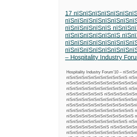
17 пїЅпїЅпїЅпїЅпїЅпїЅпїЅ
пїЅпїЅпїЅпїЅпїЅпїЅпїЅпї
пїЅпїЅпїЅпїЅпїЅ пїЅпїЅпї
пїЅпїЅпїЅпїЅпїЅпїЅ пїЅп
пїЅпїЅпїЅпїЅпїЅпїЅпїЅпї
пїЅпїЅпїЅпїЅпїЅпїЅпїЅпї
– Hospitality Industry For
Hospitality Industry Forum’10 – пїЅп
пїЅпїЅпїЅпїЅпїЅпїЅпїЅпїЅпїЅпїЅ пїЅп
пїЅпїЅпїЅпїЅпїЅпїЅпїЅпїЅпїЅпїЅпїЅп
пїЅпїЅпїЅпїЅпїЅпїЅпїЅпїЅпїЅпїЅ пїЅп
пїЅпїЅпїЅпїЅпїЅпїЅ пїЅпїЅпїЅпїЅпїЅп
пїЅпїЅпїЅпїЅпїЅпїЅпїЅпїЅпїЅпїЅпїЅпї
пїЅпїЅпїЅпїЅпїЅпїЅпїЅпїЅпїЅпїЅпїЅпї
пїЅпїЅпїЅпїЅпїЅпїЅпїЅпїЅпїЅпїЅпїЅ п
пїЅпїЅпїЅпїЅпїЅпїЅпїЅпїЅпїЅпїЅпїЅ 
пїЅпїЅпїЅпїЅпїЅпїЅпїЅпїЅпїЅпїЅ пїЅп
пїЅпїЅпїЅпїЅпїЅпїЅпїЅ пїЅпїЅпїЅпїЅп
пїЅпїЅпїЅпїЅпїЅпїЅпїЅпїЅпїЅпїЅпїЅпї