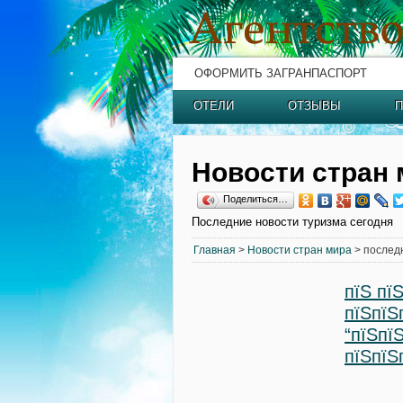
ОФОРМИТЬ ЗАГРАНПАСПОРТ
ОТЕЛИ
ОТЗЫВЫ
П
Новости стран 
Поделиться…
Последние новости туризма сегодня
Главная
>
Новости стран мира
> послед
пїЅ пї
пїЅпїЅ
“пїЅпї
пїЅпїЅ