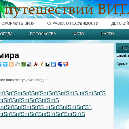
ОФОРМИТЬ ВИЗУ
СПРАВКА О НЕСУДИМОСТИ
ДЕТСКИЙ
ОГОДА
ПОСОЛЬСТВА
ФОТО
КАРТЫ
КО
мира
Email: 
Время 
ние новости туризма сегодня
ЅпїЅпїЅпїЅпїЅпїЅпїЅпїЅпїЅпїЅ пїЅпїЅпїЅ
пїЅпїЅпїЅпїЅпїЅпїЅпїЅ
ЅпїЅпїЅпїЅпїЅпїЅ пїЅпїЅпїЅпїЅпїЅ”,
пїЅпїЅпїЅпїЅпїЅпїЅпїЅпїЅпїЅпїЅ