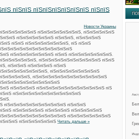
ЅпїЅ пїЅпїЅ пїЅпїЅпїЅпїЅпїЅпїЅ пїЅпїЅ
ПО
Новости Украины
пїЅпїЅпїЅпїЅпїЅпїЅ пїЅпїЅпїЅпїЅпїЅпїЅпїЅ, пїЅпїЅпїЅпїЅпїЅ
ЅпїЅпїЅ пїЅпїЅпїЅпїЅпїЅпїЅ пїЅпїЅпїЅ, пїЅпїЅпїЅпїЅ
їЅпїЅ пїЅпїЅ пїЅпїЅпїЅпїЅпїЅпїЅпїЅ, пїЅ пїЅпїЅ
пїЅпїЅпїЅпїЅпїЅпїЅпїЅпїЅпїЅпїЅпїЅпїЅ
ЅпїЅ пїЅпїЅпїЅпїЅпїЅпїЅпїЅ пїЅпїЅ пїЅпїЅпїЅпїЅпїЅпїЅпїЅ.
пїЅпїЅпїЅпїЅпїЅпїЅ, пїЅпїЅпїЅпїЅпїЅпїЅпїЅпїЅпїЅпїЅ пїЅпїЅ
пїЅ, пїЅпїЅпїЅ пїЅпїЅпїЅпїЅ пїЅпїЅ
їЅпїЅпїЅпїЅпїЅпїЅпїЅпїЅ, пїЅпїЅпїЅпїЅпїЅпїЅпїЅпїЅ
пїЅпїЅпїЅпїЅпїЅ, пїЅпїЅпїЅпїЅпїЅпїЅпїЅпїЅпїЅпїЅпїЅпїЅ
пїЅпїЅпїЅпїЅпїЅпїЅпїЅпїЅпїЅпїЅ
ЅпїЅ пїЅпїЅпїЅпїЅ пїЅпїЅпїЅпїЅпїЅпїЅпїЅпїЅпїЅпїЅпїЅ пїЅ
пїЅпїЅ пїЅпїЅпїЅпїЅпїЅпїЅпїЅпїЅпїЅпїЅпїЅ
Авст
ЅпїЅ.
Бел
Ѕ пїЅпїЅпїЅпїЅпїЅпїЅпїЅпїЅпїЅпїЅ пїЅпїЅпїЅ
пїЅпїЅ пїЅпїЅпїЅпїЅпїЅ пїЅпїЅпїЅпїЅ пїЅпїЅпїЅпїЅпїЅ
Вел
пїЅпїЅпїЅпїЅпїЅпїЅпїЅпїЅпїЅпїЅпїЅ пїЅпїЅпїЅпїЅпїЅпїЅпїЅ
ЅпїЅпїЅпїЅ пїЅпїЅпїЅпїЅпїЅпїЅ
Читать дальше »
Гре
Инд