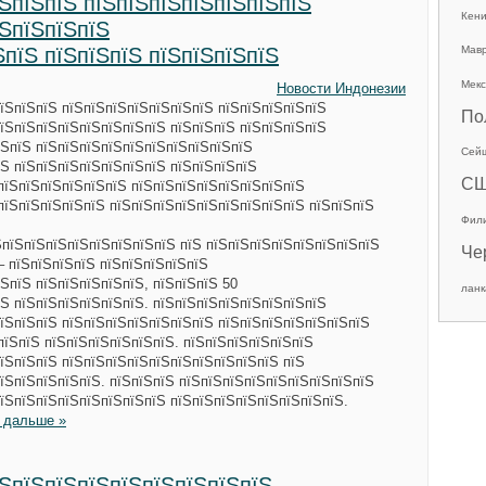
їЅпїЅпїЅ пїЅпїЅпїЅпїЅпїЅпїЅпїЅ
Кен
їЅпїЅпїЅпїЅ
ЅпїЅ пїЅпїЅпїЅ пїЅпїЅпїЅпїЅ
Мав
Мекс
Новости Индонезии
їЅпїЅпїЅ пїЅпїЅпїЅпїЅпїЅпїЅпїЅ пїЅпїЅпїЅпїЅпїЅ
По
їЅпїЅпїЅпїЅпїЅпїЅпїЅпїЅ пїЅпїЅпїЅ пїЅпїЅпїЅпїЅ
їЅпїЅ пїЅпїЅпїЅпїЅпїЅпїЅпїЅпїЅпїЅпїЅ
Сей
їЅ пїЅпїЅпїЅпїЅпїЅпїЅпїЅ пїЅпїЅпїЅпїЅ
С
пїЅпїЅпїЅпїЅпїЅпїЅ пїЅпїЅпїЅпїЅпїЅпїЅпїЅпїЅ
пїЅпїЅпїЅпїЅпїЅ пїЅпїЅпїЅпїЅпїЅпїЅпїЅпїЅпїЅ пїЅпїЅпїЅ
Фил
ЅпїЅпїЅпїЅпїЅпїЅпїЅпїЅпїЅ пїЅ пїЅпїЅпїЅпїЅпїЅпїЅпїЅпїЅ
Че
– пїЅпїЅпїЅпїЅ пїЅпїЅпїЅпїЅпїЅ
ЅпїЅ пїЅпїЅпїЅпїЅпїЅ, пїЅпїЅпїЅ 50
ланк
Ѕ пїЅпїЅпїЅпїЅпїЅпїЅ. пїЅпїЅпїЅпїЅпїЅпїЅпїЅпїЅ
їЅпїЅпїЅ пїЅпїЅпїЅпїЅпїЅпїЅпїЅ пїЅпїЅпїЅпїЅпїЅпїЅпїЅ
пїЅпїЅ пїЅпїЅпїЅпїЅпїЅпїЅ. пїЅпїЅпїЅпїЅпїЅпїЅ
їЅпїЅпїЅ пїЅпїЅпїЅпїЅпїЅпїЅпїЅпїЅпїЅпїЅ пїЅ
їЅпїЅпїЅпїЅпїЅ. пїЅпїЅпїЅ пїЅпїЅпїЅпїЅпїЅпїЅпїЅпїЅпїЅ
їЅпїЅпїЅпїЅпїЅпїЅпїЅпїЅ пїЅпїЅпїЅпїЅпїЅпїЅпїЅпїЅ.
 дальше »
їЅпїЅпїЅпїЅпїЅпїЅпїЅпїЅпїЅ