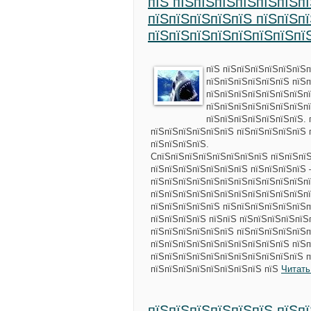
пїЅ пїЅпїЅпїЅпїЅпїЅпїЅп
пїЅпїЅпїЅпїЅпїЅ пїЅпїЅп
пїЅпїЅпїЅпїЅпїЅпїЅпїЅпї
пїЅ пїЅпїЅпїЅпїЅпїЅпїЅп
пїЅпїЅпїЅпїЅпїЅпїЅ пїЅп
пїЅпїЅпїЅпїЅпїЅпїЅпїЅп
пїЅпїЅпїЅпїЅпїЅпїЅпїЅп
пїЅпїЅпїЅпїЅпїЅпїЅпїЅ. 
пїЅпїЅпїЅпїЅпїЅпїЅ пїЅпїЅпїЅпїЅпїЅ 
пїЅпїЅпїЅпїЅ.
CпїЅпїЅпїЅпїЅпїЅпїЅпїЅпїЅ пїЅпїЅпї
пїЅпїЅпїЅпїЅпїЅпїЅпїЅ пїЅпїЅпїЅпїЅ 
пїЅпїЅпїЅпїЅпїЅпїЅпїЅпїЅпїЅпїЅпїЅпї
пїЅпїЅпїЅпїЅпїЅпїЅпїЅпїЅпїЅпїЅпїЅпї
пїЅпїЅпїЅпїЅпїЅ пїЅпїЅпїЅпїЅпїЅпїЅп
пїЅпїЅпїЅпїЅ пїЅпїЅ пїЅпїЅпїЅпїЅпїЅ
пїЅпїЅпїЅпїЅпїЅпїЅ пїЅпїЅпїЅпїЅпїЅп
пїЅпїЅпїЅпїЅпїЅпїЅпїЅпїЅпїЅпїЅ пїЅп
пїЅпїЅпїЅпїЅпїЅпїЅпїЅпїЅпїЅпїЅпїЅ п
пїЅпїЅпїЅпїЅпїЅпїЅпїЅпїЅ пїЅ
Читать
пїЅпїЅпїЅпїЅпїЅпїЅ пїЅп