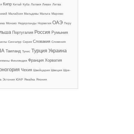
Кипр
ия
Китай
Куба
Латвия
Ливан
Литва
рикий
Малайзия
Мальдивы
Мальта
Марокко
ОАЭ
ика
Монако
Нидерланды
Норвегия
Перу
льша
Россия
Португалия
Румыния
Словакия
шелы
Сингапур
Сирия
Словения
ША
Турция
Украина
Таиланд
Тунис
Франция
Хорватия
иппины
Финляндия
рногория
Чехия
Швейцария
Швеция
Шри-
а
Эстония
ЮАР
Ямайка
Япония