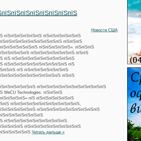
ЅпїЅпїЅпїЅпїЅпїЅпїЅпїЅпїЅ
Новости США
Ѕ пїЅпїЅпїЅпїЅпїЅпїЅ пїЅпїЅпїЅпїЅпїЅпїЅ
пїЅпїЅпїЅпїЅпїЅпїЅпїЅпїЅпїЅпїЅ пїЅпїЅпїЅ
пїЅпїЅпїЅпїЅпїЅпїЅ пїЅпїЅпїЅпїЅпїЅ». пїЅпїЅпїЅ
їЅпїЅпїЅпїЅпїЅ пїЅпїЅпїЅпїЅпїЅпїЅпїЅ пїЅпїЅ
Ѕ пїЅ пїЅпїЅпїЅпїЅпїЅпїЅпїЅпїЅпїЅпїЅ
Ѕ пїЅпїЅпїЅпїЅпїЅпїЅпїЅпїЅпїЅпїЅ пїЅ
ЅпїЅпїЅ пїЅ пїЅпїЅпїЅпїЅпїЅпїЅпїЅ
їЅпїЅпїЅпїЅпїЅпїЅпїЅпїЅпїЅпїЅ пїЅпїЅ
пїЅпїЅпїЅпїЅпїЅпїЅ пїЅпїЅпїЅпїЅпїЅпїЅпїЅпїЅпїЅпїЅпїЅ
Ѕ WeCU Technologies. пїЅпїЅпїЅ
пїЅпїЅпїЅпїЅ» пїЅ пїЅпїЅпїЅпїЅпїЅпїЅ
ЅпїЅ пїЅпїЅпїЅпїЅпїЅпїЅпїЅпїЅпїЅпїЅпїЅ,
пїЅпїЅпїЅпїЅпїЅпїЅ пїЅпїЅпїЅпїЅпїЅпїЅпїЅпїЅпїЅпїЅ
пїЅпїЅпїЅпїЅпїЅпїЅпїЅ
Ѕ пїЅпїЅпїЅпїЅпїЅпїЅпїЅпїЅпїЅпїЅ.
їЅпїЅпїЅпїЅ пїЅпїЅпїЅпїЅпїЅпїЅпїЅпїЅпїЅ
ЅпїЅпїЅпїЅпїЅпїЅ
Читать дальше »