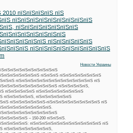
 2010 пїЅпїЅпїЅпїЅ пїЅ
ЅпїЅ пїЅпїЅпїЅпїЅпїЅпїЅпїЅпїЅпїЅ
ЅпїЅ, пїЅпїЅпїЅпїЅпїЅпїЅпїЅ
їЅпїЅпїЅпїЅпїЅпїЅпїЅпїЅ
ЅпїЅпїЅпїЅпїЅпїЅ пїЅпїЅпїЅпїЅпїЅ
ЅпїЅпїЅпїЅ пїЅпїЅпїЅпїЅпїЅпїЅпїЅпїЅпїЅ
um
Новости Украины
їЅпїЅпїЅпїЅпїЅпїЅпїЅпїЅпїЅпїЅпїЅ
їЅпїЅпїЅпїЅпїЅпїЅпїЅ пїЅпїЅпїЅ пїЅпїЅпїЅпїЅпїЅпїЅпїЅ
їЅпїЅпїЅ пїЅпїЅпїЅпїЅпїЅпїЅпїЅпїЅпїЅпїЅпїЅпїЅпїЅ пїЅ
їЅпїЅпїЅпїЅпїЅпїЅпїЅпїЅпїЅпїЅ пїЅпїЅпїЅпїЅпїЅ,
їЅ пїЅпїЅпїЅпїЅпїЅ пїЅпїЅпїЅпїЅпїЅпїЅпїЅпїЅ
Ѕ пїЅпїЅпїЅпїЅпїЅ, пїЅпїЅпїЅпїЅпїЅпїЅ
ЅпїЅ пїЅпїЅпїЅпїЅпїЅпїЅ-пїЅпїЅпїЅпїЅпїЅпїЅпїЅпїЅпїЅ пїЅ
їЅпїЅпїЅпїЅпїЅпїЅпїЅпїЅпїЅ.
пїЅпїЅпїЅпїЅпїЅпїЅпїЅпїЅпїЅпїЅ
їЅпїЅпїЅпїЅпїЅ – 150-200 пїЅпїЅпїЅ.
їЅпїЅпїЅпїЅпїЅ: пїЅпїЅпїЅпїЅпїЅпїЅпїЅпїЅпїЅпїЅпїЅпїЅ пїЅ
Ѕ пїЅпїЅпїЅпїЅпїЅпїЅпїЅпїЅ,