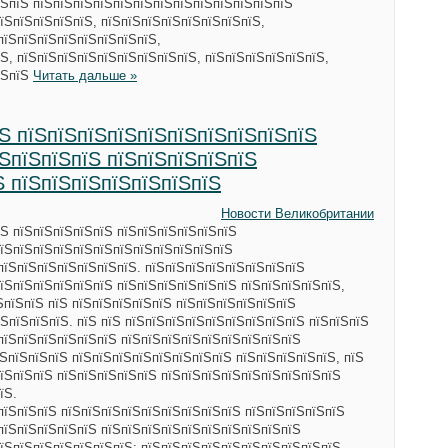
їЅпїЅ пїЅпїЅпїЅпїЅпїЅпїЅпїЅпїЅпїЅпїЅпїЅпїЅпїЅ
їЅпїЅпїЅпїЅпїЅ, пїЅпїЅпїЅпїЅпїЅпїЅпїЅпїЅ,
пїЅпїЅпїЅпїЅпїЅпїЅпїЅпїЅ,
Ѕ, пїЅпїЅпїЅпїЅпїЅпїЅпїЅпїЅпїЅ, пїЅпїЅпїЅпїЅпїЅпїЅ,
їЅпїЅ
Читать дальше »
їЅ пїЅпїЅпїЅпїЅпїЅпїЅпїЅпїЅпїЅпїЅ
їЅпїЅпїЅпїЅ пїЅпїЅпїЅпїЅпїЅ
Ѕ пїЅпїЅпїЅпїЅпїЅпїЅпїЅ
Новости Великобритании
Ѕ пїЅпїЅпїЅпїЅпїЅ пїЅпїЅпїЅпїЅпїЅпїЅ
пїЅпїЅпїЅпїЅпїЅпїЅпїЅпїЅпїЅпїЅпїЅпїЅ
пїЅпїЅпїЅпїЅпїЅпїЅпїЅ. пїЅпїЅпїЅпїЅпїЅпїЅпїЅпїЅ
їЅпїЅпїЅпїЅпїЅпїЅ пїЅпїЅпїЅпїЅпїЅпїЅ пїЅпїЅпїЅпїЅпїЅ,
ЅпїЅпїЅ пїЅ пїЅпїЅпїЅпїЅпїЅ пїЅпїЅпїЅпїЅпїЅпїЅ
ЅпїЅпїЅпїЅ. пїЅ пїЅ пїЅпїЅпїЅпїЅпїЅпїЅпїЅпїЅпїЅ пїЅпїЅпїЅ
пїЅпїЅпїЅпїЅпїЅпїЅ пїЅпїЅпїЅпїЅпїЅпїЅпїЅпїЅпїЅ
їЅпїЅпїЅпїЅ пїЅпїЅпїЅпїЅпїЅпїЅпїЅпїЅ пїЅпїЅпїЅпїЅпїЅ, пїЅ
їЅпїЅпїЅ пїЅпїЅпїЅпїЅпїЅ пїЅпїЅпїЅпїЅпїЅпїЅпїЅпїЅпїЅ
їЅ.
пїЅпїЅпїЅ пїЅпїЅпїЅпїЅпїЅпїЅпїЅпїЅпїЅ пїЅпїЅпїЅпїЅпїЅ
пїЅпїЅпїЅпїЅпїЅ пїЅпїЅпїЅпїЅпїЅпїЅпїЅпїЅпїЅпїЅ
їЅпїЅпїЅпїЅпїЅпїЅпїЅ: пїЅпїЅпїЅпїЅпїЅпїЅпїЅпїЅпїЅпїЅ