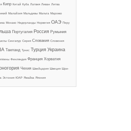
Кипр
ия
Китай
Куба
Латвия
Ливан
Литва
рикий
Малайзия
Мальдивы
Мальта
Марокко
ОАЭ
ика
Монако
Нидерланды
Норвегия
Перу
льша
Россия
Португалия
Румыния
Словакия
шелы
Сингапур
Сирия
Словения
ША
Турция
Украина
Таиланд
Тунис
Франция
Хорватия
иппины
Финляндия
рногория
Чехия
Швейцария
Швеция
Шри-
а
Эстония
ЮАР
Ямайка
Япония