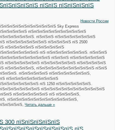
ЅпїЅпїЅпїЅпїЅ пїЅпїЅ пїЅпїЅпїЅпїЅ
Новости России
пїЅпїЅпїЅпїЅпїЅпїЅпїЅпїЅпїЅпїЅ Sky Express
їЅпїЅпїЅпїЅпїЅ пїЅпїЅпїЅпїЅпїЅпїЅпїЅпїЅпїЅпїЅ
пїЅпїЅпїЅпїЅпїЅпїЅ. пїЅпїЅпїЅ пїЅпїЅпїЅпїЅпїЅпїЅпїЅ
пїЅ пїЅпїЅпїЅпїЅпїЅпїЅпїЅ пїЅпїЅпїЅпїЅ пїЅ 2500
їЅ пїЅпїЅпїЅпїЅпїЅ пїЅпїЅпїЅпїЅпїЅ
їЅпїЅпїЅпїЅпїЅпїЅпїЅ пїЅ пїЅпїЅпїЅпїЅпїЅпїЅпїЅ. пїЅпїЅпїЅ
їЅпїЅпїЅпїЅпїЅпїЅпїЅпїЅпїЅ пїЅпїЅпїЅ пїЅпїЅпїЅпїЅпїЅпїЅ
їЅ пїЅпїЅпїЅпїЅпїЅпїЅ пїЅпїЅпїЅпїЅпїЅпїЅ пїЅпїЅпїЅпїЅпїЅ
їЅ пїЅпїЅпїЅпїЅпїЅ, пїЅпїЅпїЅпїЅпїЅпїЅпїЅпїЅпїЅпїЅ пїЅпїЅ
пїЅпїЅпїЅ. пїЅпїЅпїЅпїЅпїЅ пїЅпїЅпїЅпїЅпїЅпїЅпїЅ,
пїЅ пїЅпїЅпїЅпїЅпїЅпїЅпїЅпїЅпїЅ
їЅпїЅпїЅпїЅпїЅпїЅпїЅ пїЅ 1250 пїЅпїЅпїЅпїЅпїЅпїЅ.
пїЅпїЅпїЅпїЅпїЅпїЅпїЅ пїЅпїЅпїЅпїЅпїЅпїЅпїЅпїЅпїЅпїЅпїЅ
 пїЅпїЅ пїЅпїЅпїЅпїЅпїЅпїЅ пїЅ пїЅпїЅпїЅпїЅ,
пїЅ, пїЅпїЅпїЅпїЅпїЅпїЅпїЅпїЅпїЅпїЅпїЅпїЅ,
пїЅпїЅпїЅпїЅ,
Читать дальше »
їЅ 300 пїЅпїЅпїЅпїЅпїЅ
їЅпїЅпїЅпїЅпїЅпїЅпїЅпїЅпїЅ пїЅ