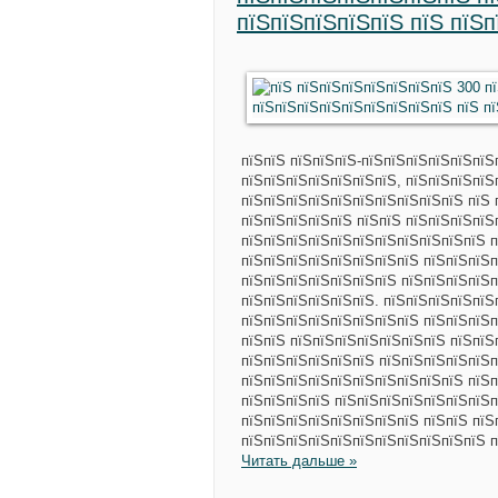
пїЅпїЅпїЅпїЅпїЅ пїЅ пїЅ
пїЅпїЅ пїЅпїЅпїЅ-пїЅпїЅпїЅпїЅпїЅпїЅ
пїЅпїЅпїЅпїЅпїЅпїЅпїЅ, пїЅпїЅпїЅпїЅ
пїЅпїЅпїЅпїЅпїЅпїЅпїЅпїЅпїЅпїЅ пїЅ 
пїЅпїЅпїЅпїЅпїЅ пїЅпїЅ пїЅпїЅпїЅпїЅ
пїЅпїЅпїЅпїЅпїЅпїЅпїЅпїЅпїЅпїЅпїЅ п
пїЅпїЅпїЅпїЅпїЅпїЅпїЅпїЅ пїЅпїЅпїЅп
пїЅпїЅпїЅпїЅпїЅпїЅпїЅ пїЅпїЅпїЅпїЅп
пїЅпїЅпїЅпїЅпїЅпїЅ. пїЅпїЅпїЅпїЅпїЅ
пїЅпїЅпїЅпїЅпїЅпїЅпїЅпїЅ пїЅпїЅпїЅп
пїЅпїЅ пїЅпїЅпїЅпїЅпїЅпїЅпїЅ пїЅпїЅ
пїЅпїЅпїЅпїЅпїЅпїЅ пїЅпїЅпїЅпїЅпїЅп
пїЅпїЅпїЅпїЅпїЅпїЅпїЅпїЅпїЅпїЅ пїЅп
пїЅпїЅпїЅпїЅ пїЅпїЅпїЅпїЅпїЅпїЅпїЅп
пїЅпїЅпїЅпїЅпїЅпїЅпїЅпїЅ пїЅпїЅ пїЅ
пїЅпїЅпїЅпїЅпїЅпїЅпїЅпїЅпїЅпїЅпїЅ п
Читать дальше »