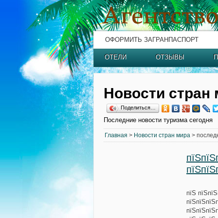
ОФОРМИТЬ ЗАГРАНПАСПОРТ
ОТЕЛИ
ОТЗЫВЫ
П
Новости стран 
Поделиться…
Последние новости туризма сегодня
Главная
>
Новости стран мира
> послед
пїЅпїЅ
пїЅпїЅ
пїЅ пїЅпї
пїЅпїЅпїЅ
пїЅпїЅпїЅ