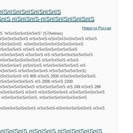
пїЅпїЅпїЅпїЅпїЅпїЅпїЅ
ЅпїЅ пїЅпїЅпїЅ-пїЅпїЅпїЅпїЅпїЅпїЅ
Новости России
 “пїЅпїЅпїЅпїЅпїЅпїЅ” (S7Airlines)
пїЅпїЅпїЅпїЅпїЅ пїЅпїЅпїЅ-пїЅпїЅпїЅпїЅпїЅпїЅ пїЅпїЅ
їЅпїЅпїЅпїЅ. пїЅпїЅпїЅпїЅпїЅпїЅпїЅпїЅпїЅпїЅ
їЅпїЅпїЅпїЅ пїЅпїЅ пїЅпїЅпїЅпїЅпїЅпїЅпїЅ
ЅпїЅпїЅпїЅпїЅ пїЅпїЅпїЅ пїЅ пїЅпїЅпїЅпїЅпїЅпїЅпїЅ
пїЅпїЅпїЅпїЅпїЅпїЅпїЅ пїЅпїЅпїЅпїЅ пїЅпїЅ
їЅпїЅпїЅпїЅ (пїЅпїЅпїЅ пїЅпїЅпїЅпїЅпїЅпїЅ пїЅ
пїЅпїЅпїЅ пїЅпїЅпїЅпїЅпїЅ пїЅпїЅпїЅпїЅпїЅпїЅ):
їЅпїЅпїЅпїЅ пїЅ 900 пїЅпїЅ 2000 пїЅпїЅпїЅпїЅпїЅпїЅ,
їЅпїЅпїЅпїЅпїЅпїЅ пїЅ 2000 пїЅпїЅ 2200
пїЅпїЅпїЅпїЅпїЅпїЅ пїЅпїЅпїЅпїЅпїЅ пїЅ 249 пїЅпїЅ 289
 пїЅпїЅпїЅпїЅ пїЅпїЅ пїЅпїЅпїЅпїЅпїЅ пїЅпїЅпїЅпїЅпїЅпїЅ
0 пїЅпїЅпїЅпїЅпїЅпїЅ, пїЅпїЅпїЅпїЅпїЅпїЅпїЅпїЅ
ЅпїЅпїЅпїЅпїЅпїЅпїЅ пїЅпїЅпїЅ-пїЅпїЅпїЅпїЅпїЅпїЅ пїЅпїЅ
ЅпїЅпїЅпїЅ пїЅпїЅпїЅ пїЅпїЅпїЅпїЅпїЅ