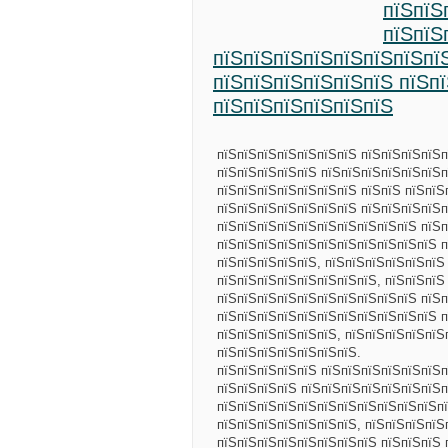
пїЅпїЅ
пїЅпїЅ
пїЅпїЅпїЅпїЅпїЅпїЅпїЅпї
пїЅпїЅпїЅпїЅпїЅпїЅ пїЅп
пїЅпїЅпїЅпїЅпїЅпїЅ
пїЅпїЅпїЅпїЅпїЅпїЅпїЅ пїЅпїЅпїЅпїЅп
пїЅпїЅпїЅпїЅпїЅ пїЅпїЅпїЅпїЅпїЅпїЅп
пїЅпїЅпїЅпїЅпїЅпїЅпїЅ пїЅпїЅ пїЅпїЅ
пїЅпїЅпїЅпїЅпїЅпїЅпїЅ пїЅпїЅпїЅпїЅп
пїЅпїЅпїЅпїЅпїЅпїЅпїЅпїЅпїЅпїЅ пїЅп
пїЅпїЅпїЅпїЅпїЅпїЅпїЅпїЅпїЅпїЅпїЅ 
пїЅпїЅпїЅпїЅпїЅ, пїЅпїЅпїЅпїЅпїЅпїЅ
пїЅпїЅпїЅпїЅпїЅпїЅпїЅпїЅ, пїЅпїЅпїЅ
пїЅпїЅпїЅпїЅпїЅпїЅпїЅпїЅпїЅпїЅ пїЅ
пїЅпїЅпїЅпїЅпїЅпїЅпїЅпїЅпїЅпїЅпїЅ п
пїЅпїЅпїЅпїЅпїЅпїЅ, пїЅпїЅпїЅпїЅпїЅ
пїЅпїЅпїЅпїЅпїЅпїЅпїЅ.
пїЅпїЅпїЅпїЅпїЅ пїЅпїЅпїЅпїЅпїЅпїЅп
пїЅпїЅпїЅпїЅ пїЅпїЅпїЅпїЅпїЅпїЅпїЅп
пїЅпїЅпїЅпїЅпїЅпїЅпїЅпїЅпїЅпїЅпїЅпї
пїЅпїЅпїЅпїЅпїЅпїЅпїЅ, пїЅпїЅпїЅпїЅ
пїЅпїЅпїЅпїЅпїЅпїЅпїЅпїЅ пїЅпїЅпїЅ