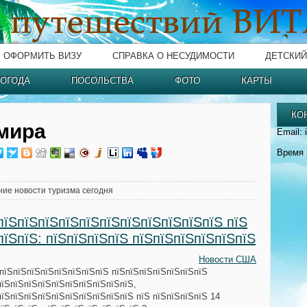
ОФОРМИТЬ ВИЗУ
СПРАВКА О НЕСУДИМОСТИ
ДЕТСКИЙ
ОГОДА
ПОСОЛЬСТВА
ФОТО
КАРТЫ
КО
мира
Email: 
Время 
ние новости туризма сегодня
пїЅпїЅпїЅпїЅпїЅпїЅпїЅпїЅпїЅпїЅпїЅ пїЅ
пїЅпїЅ: пїЅпїЅпїЅпїЅ пїЅпїЅпїЅпїЅпїЅпїЅ
Новости США
ЅпїЅпїЅпїЅпїЅпїЅпїЅпїЅпїЅ пїЅпїЅпїЅпїЅпїЅпїЅпїЅ
пїЅпїЅпїЅпїЅпїЅпїЅпїЅпїЅпїЅпїЅ,
пїЅпїЅпїЅпїЅпїЅпїЅпїЅпїЅпїЅпїЅ пїЅ пїЅпїЅпїЅпїЅ 14