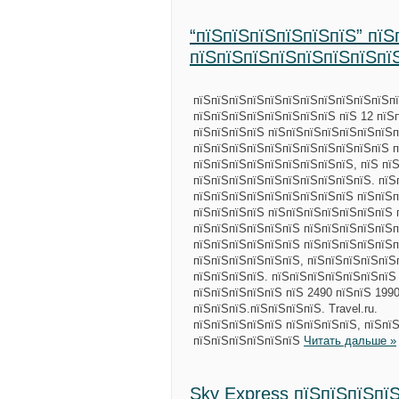
“пїЅпїЅпїЅпїЅпїЅпїЅ” пїЅ
пїЅпїЅпїЅпїЅпїЅпїЅпїЅпї
пїЅпїЅпїЅпїЅпїЅпїЅпїЅпїЅпїЅпїЅпїЅпїЅ
пїЅпїЅпїЅпїЅпїЅпїЅпїЅпїЅ пїЅ 12 пїЅ
пїЅпїЅпїЅпїЅ пїЅпїЅпїЅпїЅпїЅпїЅпїЅп
пїЅпїЅпїЅпїЅпїЅпїЅпїЅпїЅпїЅпїЅпїЅ п
пїЅпїЅпїЅпїЅпїЅпїЅпїЅпїЅпїЅ, пїЅ пї
пїЅпїЅпїЅпїЅпїЅпїЅпїЅпїЅпїЅпїЅ. пїЅ
пїЅпїЅпїЅпїЅпїЅпїЅпїЅпїЅпїЅ пїЅпїЅп
пїЅпїЅпїЅпїЅ пїЅпїЅпїЅпїЅпїЅпїЅпїЅ 
пїЅпїЅпїЅпїЅпїЅпїЅ пїЅпїЅпїЅпїЅпїЅп
пїЅпїЅпїЅпїЅпїЅпїЅ пїЅпїЅпїЅпїЅпїЅп
пїЅпїЅпїЅпїЅпїЅпїЅ, пїЅпїЅпїЅпїЅпїЅ
пїЅпїЅпїЅпїЅ. пїЅпїЅпїЅпїЅпїЅпїЅпїЅ
пїЅпїЅпїЅпїЅпїЅ пїЅ 2490 пїЅпїЅ 199
пїЅпїЅпїЅ.пїЅпїЅпїЅпїЅ. Travel.ru.
пїЅпїЅпїЅпїЅпїЅ пїЅпїЅпїЅпїЅ, пїЅпї
пїЅпїЅпїЅпїЅпїЅпїЅ
Читать дальше »
Sky Express пїЅпїЅпїЅпї