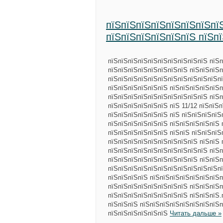
пїЅпїЅпїЅпїЅпїЅпїЅпїЅпї
пїЅпїЅпїЅпїЅпїЅпїЅ пїЅп
пїЅпїЅпїЅпїЅпїЅпїЅпїЅпїЅпїЅпїЅ пїЅп
пїЅпїЅпїЅпїЅпїЅпїЅпїЅпїЅ пїЅпїЅпїЅ
пїЅпїЅпїЅпїЅпїЅпїЅпїЅпїЅпїЅпїЅпїЅп
пїЅпїЅпїЅпїЅпїЅпїЅ пїЅпїЅпїЅпїЅпїЅп
пїЅпїЅпїЅпїЅпїЅпїЅпїЅпїЅпїЅпїЅ пїЅп
пїЅпїЅпїЅпїЅпїЅпїЅ пїЅ 11/12 пїЅпїЅ
пїЅпїЅпїЅпїЅпїЅпїЅ пїЅ пїЅпїЅпїЅпїЅ
пїЅпїЅпїЅпїЅпїЅпїЅ пїЅпїЅпїЅпїЅпїЅ 
пїЅпїЅпїЅпїЅпїЅпїЅ пїЅпїЅ пїЅпїЅпїЅ
пїЅпїЅпїЅпїЅпїЅпїЅпїЅпїЅпїЅ пїЅпїЅ 
пїЅпїЅпїЅпїЅпїЅпїЅпїЅпїЅпїЅпїЅ пїЅп
пїЅпїЅпїЅпїЅпїЅпїЅпїЅпїЅпїЅ пїЅпїЅп
пїЅпїЅпїЅпїЅпїЅпїЅпїЅпїЅпїЅпїЅпїЅпї
пїЅпїЅпїЅпїЅ пїЅпїЅпїЅпїЅпїЅпїЅпїЅп
пїЅпїЅпїЅпїЅпїЅпїЅпїЅпїЅ пїЅпїЅпїЅп
пїЅпїЅпїЅпїЅпїЅпїЅпїЅпїЅ пїЅпїЅпїЅ.п
пїЅпїЅпїЅ пїЅпїЅпїЅпїЅпїЅпїЅпїЅпїЅп
пїЅпїЅпїЅпїЅпїЅпїЅ
Читать дальше »