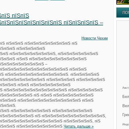
ПО
ЅпїЅ пїЅпїЅ
ЅпїЅпїЅпїЅпїЅпїЅпїЅпїЅ пїЅпїЅпїЅпїЅ –
Новости Чехии
пїЅ пїЅпїЅпїЅ пїЅпїЅпїЅпїЅпїЅпїЅпїЅпїЅ пїЅ
їЅпїЅпїЅ пїЅпїЅпїЅпїЅпїЅ
ЅпїЅ пїЅпїЅпїЅпїЅпїЅпїЅпїЅпїЅ, пїЅпїЅпїЅпїЅпїЅпїЅпїЅ
їЅпїЅпїЅ пїЅпїЅ пїЅпїЅпїЅпїЅпїЅпїЅпїЅпїЅпїЅпїЅ
їЅпїЅпїЅпїЅпїЅпїЅпїЅпїЅ –
пїЅпїЅпїЅпїЅпїЅпїЅпїЅпїЅпїЅпїЅпїЅпїЅ пїЅпїЅпїЅ
їЅ пїЅпїЅпїЅпїЅпїЅпїЅпїЅпїЅпїЅпїЅпїЅ. пїЅпїЅпїЅпїЅпїЅ
пїЅпїЅпїЅпїЅпїЅпїЅпїЅпїЅ пїЅпїЅпїЅпїЅпїЅ пїЅпїЅпїЅпїЅпїЅ
пїЅпїЅпїЅ пїЅпїЅ пїЅпїЅпїЅпїЅпїЅпїЅпїЅ
Авст
їЅ пїЅпїЅпїЅпїЅпїЅпїЅпїЅпїЅпїЅпїЅпїЅ пїЅпїЅпїЅпїЅпїЅпїЅ
їЅпїЅпїЅпїЅпїЅпїЅ пїЅ пїЅпїЅ пїЅпїЅпїЅпїЅпїЅпїЅпїЅ
Бел
пїЅпїЅпїЅ пїЅпїЅпїЅпїЅпїЅпїЅпїЅпїЅпїЅпїЅпїЅ пїЅпїЅ
їЅпїЅпїЅ.
Вел
їЅпїЅ пїЅпїЅпїЅпїЅпїЅпїЅпїЅ пїЅпїЅпїЅпїЅпїЅпїЅпїЅ
Гре
пїЅпїЅпїЅпїЅпїЅпїЅ пїЅ пїЅпїЅпїЅпїЅпїЅпїЅпїЅпїЅпїЅпїЅпїЅ,
пїЅпїЅпїЅпїЅпїЅпїЅпїЅпїЅпїЅпїЅпїЅ пїЅпїЅпїЅпїЅпїЅ, пїЅ
Инд
пїЅпїЅпїЅ пїЅпїЅпїЅпїЅпїЅпїЅпїЅпїЅ
Читать дальше »