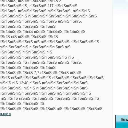
їЅпїЅпїЅ, пїЅпїЅпїЅпїЅпїЅпїЅпїЅ 2
їЅпїЅпїЅпїЅпїЅ, пїЅпїЅпїЅ 117 пїЅпїЅпїЅпїЅ
їЅпїЅпїЅ. пїЅпїЅпїЅпїЅпїЅ пїЅпїЅпїЅпїЅ, пїЅпїЅпїЅ
пїЅпїЅпїЅпїЅпїЅ пїЅпїЅпїЅпїЅпїЅпїЅпїЅпїЅпїЅпїЅпїЅпїЅ
пїЅпїЅпїЅпїЅпїЅпїЅпїЅ пїЅпїЅпїЅ пїЅпїЅпїЅпїЅ,
пїЅпїЅпїЅпїЅпїЅпїЅпїЅпїЅпїЅпїЅ
пїЅпїЅпїЅпїЅпїЅпїЅ пїЅпїЅпїЅпїЅпїЅпїЅпїЅпїЅпїЅ
пїЅпїЅ пїЅ пїЅпїЅпїЅпїЅпїЅпїЅпїЅ
пїЅпїЅпїЅпїЅпїЅпїЅ пїЅ пїЅпїЅпїЅпїЅпїЅ-пїЅпїЅпїЅпїЅпїЅ
пїЅпїЅпїЅпїЅпїЅ пїЅпїЅпїЅпїЅпїЅпїЅ пїЅ
пїЅпїЅпїЅпїЅ пїЅпїЅпїЅпїЅ пїЅ
пїЅпїЅпїЅпїЅпїЅпїЅпїЅпїЅпїЅпїЅпїЅпїЅ пїЅ
пїЅпїЅпїЅпїЅпїЅ пїЅпїЅпїЅпїЅпїЅ пїЅпїЅпїЅпїЅ.
пїЅпїЅпїЅпїЅпїЅпїЅпїЅпїЅпїЅпїЅ
їЅпїЅпїЅпїЅпїЅпїЅ 7,7 пїЅпїЅпїЅпїЅпїЅ пїЅпїЅ
пїЅпїЅ пїЅпїЅпїЅпїЅпїЅпїЅпїЅ пїЅпїЅпїЅпїЅпїЅпїЅпїЅпїЅпїЅ
пїЅпїЅ пїЅ 12:40 пїЅпїЅ пїЅпїЅпїЅпїЅпїЅпїЅпїЅпїЅ
пїЅпїЅпїЅпїЅ. пїЅпїЅ пїЅпїЅпїЅпїЅпїЅпїЅпїЅпїЅпїЅ
пїЅпїЅпїЅпїЅпїЅпїЅпїЅпїЅпїЅпїЅ пїЅпїЅпїЅпїЅпїЅпїЅ
, пїЅпїЅпїЅ пїЅпїЅпїЅпїЅпїЅпїЅпїЅпїЅпїЅпїЅпїЅпїЅпїЅпїЅ
пїЅпїЅпїЅпїЅпїЅпїЅпїЅпїЅ
пїЅпїЅпїЅпїЅпїЅпїЅпїЅпїЅпїЅпїЅ пїЅпїЅпїЅпїЅпїЅпїЅпїЅпїЅ,
льше »