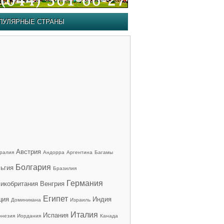
ПУЛЯРНЫЕ СТРАНЫ
Австрия
ралия
Андорра
Аргентина
Багамы
Болгария
ьгия
Бразилия
Германия
икобритания
Венгрия
Египет
ция
Индия
Доминикана
Израиль
Италия
Испания
онезия
Иордания
Канада