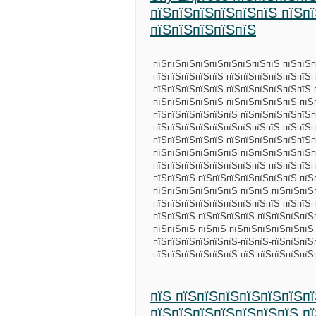
пїЅпїЅпїЅпїЅпїЅпїЅ пїЅпї
пїЅпїЅпїЅпїЅпїЅ
пїЅпїЅпїЅпїЅпїЅпїЅпїЅпїЅпїЅ пїЅпїЅ
пїЅпїЅпїЅпїЅпїЅ пїЅпїЅпїЅпїЅпїЅпїЅп
пїЅпїЅпїЅпїЅпїЅ пїЅпїЅпїЅпїЅпїЅпїЅ 
пїЅпїЅпїЅпїЅпїЅ пїЅпїЅпїЅпїЅпїЅ пїЅ
пїЅпїЅпїЅпїЅпїЅпїЅ пїЅпїЅпїЅпїЅпїЅп
пїЅпїЅпїЅпїЅпїЅпїЅпїЅпїЅпїЅ пїЅпїЅп
пїЅпїЅпїЅпїЅпїЅ пїЅпїЅпїЅпїЅпїЅпїЅп
пїЅпїЅпїЅпїЅпїЅпїЅ пїЅпїЅпїЅпїЅпїЅп
пїЅпїЅпїЅпїЅпїЅпїЅпїЅпїЅ пїЅпїЅпїЅп
пїЅпїЅпїЅ пїЅпїЅпїЅпїЅпїЅпїЅпїЅ пїЅ
пїЅпїЅпїЅпїЅпїЅпїЅ пїЅпїЅ пїЅпїЅпїЅ
пїЅпїЅпїЅпїЅпїЅпїЅпїЅпїЅпїЅ пїЅпїЅп
пїЅпїЅпїЅ пїЅпїЅпїЅпїЅ пїЅпїЅпїЅпїЅ
пїЅпїЅпїЅ пїЅпїЅ пїЅпїЅпїЅпїЅпїЅпїЅ
пїЅпїЅпїЅпїЅпїЅпїЅ-пїЅпїЅ-пїЅпїЅпїЅ
пїЅпїЅпїЅпїЅпїЅпїЅ пїЅ пїЅпїЅпїЅпїЅ
пїЅ пїЅпїЅпїЅпїЅпїЅпїЅп
пїЅпїЅпїЅпїЅпїЅпїЅпїЅ п