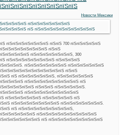
пїЅпїЅпїЅпїЅпїЅпїЅпїЅпїЅпїЅ
Новости Мексики
пїЅ пїЅпїЅпїЅпїЅпїЅпїЅпїЅ пїЅпїЅ 700 пїЅпїЅпїЅпїЅпїЅ
пїЅпїЅпїЅпїЅпїЅпїЅпїЅпїЅ пїЅпїЅ
пїЅпїЅпїЅпїЅпїЅ пїЅпїЅпїЅпїЅпїЅпїЅпїЅ, 300
пїЅ пїЅпїЅпїЅпїЅпїЅпїЅпїЅпїЅ пїЅпїЅпїЅпїЅ
їЅпїЅпїЅпїЅ. пїЅпїЅпїЅпїЅпїЅпїЅпїЅ пїЅпїЅпїЅпїЅпїЅпїЅ
їЅпїЅпїЅпїЅпїЅпїЅпїЅпїЅпїЅпїЅпїЅ пїЅпїЅ
їЅпїЅ пїЅ пїЅпїЅпїЅпїЅпїЅпїЅ, пїЅпїЅпїЅпїЅпїЅпїЅ
пїЅпїЅпїЅпїЅ пїЅпїЅпїЅпїЅпїЅпїЅпїЅпїЅпїЅ пїЅ
їЅпїЅпїЅпїЅпїЅпїЅ пїЅпїЅпїЅ пїЅпїЅпїЅпїЅпїЅ.
пїЅпїЅпїЅпїЅ пїЅпїЅпїЅпїЅпїЅпїЅпїЅпїЅпїЅ
їЅ пїЅпїЅпїЅпїЅпїЅпїЅ пїЅпїЅпїЅпїЅпїЅ пїЅ
їЅпїЅ пїЅпїЅпїЅпїЅпїЅпїЅпїЅпїЅ пїЅпїЅпїЅпїЅпїЅпїЅпїЅ.
їЅпїЅ пїЅ пїЅпїЅпїЅпїЅпїЅпїЅпїЅпїЅпїЅ,
пїЅпїЅпїЅпїЅпїЅпїЅ пїЅпїЅпїЅпїЅпїЅпїЅпїЅпїЅпїЅпїЅ
їЅпїЅпїЅпїЅпїЅпїЅпїЅ пїЅ пїЅпїЅпїЅпїЅпїЅпїЅпїЅпїЅпїЅ