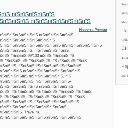
Кен
ЅпїЅ пїЅпїЅпїЅпїЅпїЅ
Мав
їЅпїЅпїЅпїЅ пїЅпїЅпїЅпїЅпїЅпїЅпїЅ
Мекс
Новости России
По
їЅпїЅпїЅпїЅпїЅпїЅпїЅ пїЅпїЅпїЅпїЅпїЅпїЅ
пїЅпїЅпїЅпїЅпїЅпїЅпїЅпїЅпїЅпїЅ
Сей
їЅ пїЅпїЅпїЅпїЅпїЅпїЅпїЅпїЅпїЅпїЅ пїЅпїЅпїЅпїЅпїЅпїЅпїЅ
С
їЅпїЅпїЅпїЅпїЅпїЅ. пїЅпїЅпїЅпїЅпїЅпїЅ
їЅпїЅпїЅпїЅпїЅ 99/100 пїЅпїЅпїЅпїЅпїЅпїЅ
Фил
пїЅпїЅпїЅпїЅ пїЅпїЅпїЅпїЅпїЅ пїЅ пїЅпїЅпїЅпїЅпїЅ
пїЅпїЅпїЅ пїЅпїЅпїЅпїЅпїЅпїЅ пїЅпїЅпїЅпїЅпїЅ
Че
пїЅпїЅпїЅпїЅ пїЅпїЅпїЅпїЅпїЅпїЅпїЅпїЅпїЅпїЅ
пїЅпїЅпїЅпїЅпїЅ пїЅпїЅпїЅпїЅпїЅпїЅ, пїЅ
ланк
пїЅпїЅпїЅпїЅпїЅпїЅ. пїЅпїЅпїЅпїЅпїЅпїЅ-
їЅпїЅпїЅпїЅпїЅпїЅпїЅ пїЅпїЅпїЅпїЅпїЅпїЅ
їЅпїЅ пїЅпїЅпїЅ пїЅпїЅпїЅпїЅпїЅпїЅпїЅпїЅпїЅпїЅпїЅ
ЅпїЅпїЅпїЅпїЅ пїЅпїЅпїЅпїЅпїЅпїЅпїЅпїЅ пїЅпїЅ
їЅпїЅпїЅпїЅпїЅпїЅ пїЅпїЅпїЅпїЅпїЅпїЅпїЅпїЅ
їЅпїЅпїЅпїЅпїЅпїЅпїЅпїЅпїЅпїЅпїЅпїЅ,
їЅпїЅпїЅпїЅ. Travel.ru.
їЅ пїЅпїЅпїЅпїЅ пїЅпїЅпїЅ пїЅпїЅпїЅпїЅпїЅпїЅ