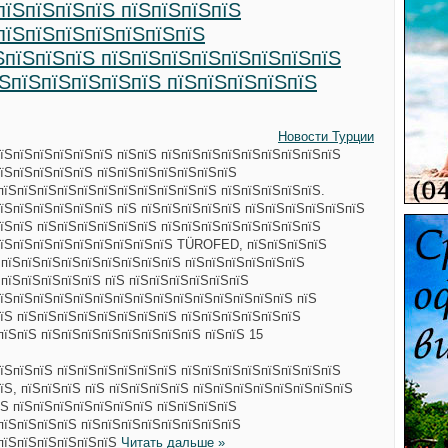
пїЅпїЅпїЅпїЅ пїЅпїЅпїЅпїЅ
пїЅпїЅпїЅпїЅпїЅпїЅпїЅ
ЅпїЅпїЅпїЅ пїЅпїЅпїЅпїЅпїЅпїЅпїЅпїЅ
їЅпїЅпїЅпїЅпїЅпїЅ пїЅпїЅпїЅпїЅпїЅ
Новости Турции
їЅпїЅпїЅпїЅпїЅпїЅ пїЅпїЅ пїЅпїЅпїЅпїЅпїЅпїЅпїЅпїЅпїЅ
їЅпїЅпїЅпїЅпїЅ пїЅпїЅпїЅпїЅпїЅпїЅпїЅ
пїЅпїЅпїЅпїЅпїЅпїЅпїЅпїЅпїЅпїЅпїЅ пїЅпїЅпїЅпїЅпїЅ.
їЅпїЅпїЅпїЅпїЅпїЅ пїЅ пїЅпїЅпїЅпїЅпїЅ пїЅпїЅпїЅпїЅпїЅпїЅ
їЅпїЅ пїЅпїЅпїЅпїЅпїЅпїЅ пїЅпїЅпїЅпїЅпїЅпїЅпїЅпїЅ
пїЅпїЅпїЅпїЅпїЅпїЅпїЅпїЅпїЅ TÜROFED, пїЅпїЅпїЅпїЅ
 пїЅпїЅпїЅпїЅпїЅпїЅпїЅпїЅпїЅ пїЅпїЅпїЅпїЅпїЅпїЅ
 пїЅпїЅпїЅпїЅпїЅ пїЅ пїЅпїЅпїЅпїЅпїЅпїЅ
пїЅпїЅпїЅпїЅпїЅпїЅпїЅпїЅпїЅпїЅпїЅпїЅпїЅпїЅпїЅ пїЅ
їЅ пїЅпїЅпїЅпїЅпїЅпїЅпїЅпїЅ пїЅпїЅпїЅпїЅпїЅпїЅ
пїЅпїЅ пїЅпїЅпїЅпїЅпїЅпїЅпїЅпїЅ пїЅпїЅ 15
їЅпїЅпїЅ пїЅпїЅпїЅпїЅпїЅпїЅ пїЅпїЅпїЅпїЅпїЅпїЅпїЅпїЅ
їЅ, пїЅпїЅпїЅ пїЅ пїЅпїЅпїЅпїЅ пїЅпїЅпїЅпїЅпїЅпїЅпїЅпїЅ
Ѕ пїЅпїЅпїЅпїЅпїЅпїЅпїЅ пїЅпїЅпїЅпїЅ
пїЅпїЅпїЅпїЅ пїЅпїЅпїЅпїЅпїЅпїЅпїЅпїЅ
 пїЅпїЅпїЅпїЅпїЅпїЅ
Читать дальше »