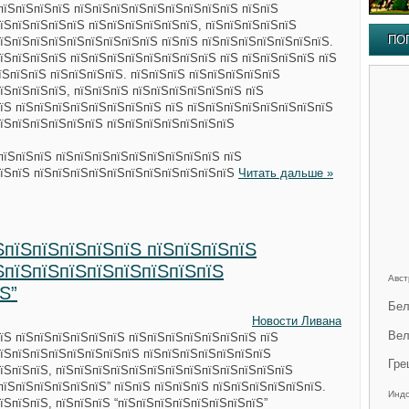
пїЅпїЅпїЅпїЅ пїЅпїЅпїЅпїЅпїЅпїЅпїЅпїЅпїЅ пїЅпїЅ
їЅпїЅпїЅпїЅпїЅ пїЅпїЅпїЅпїЅпїЅпїЅ, пїЅпїЅпїЅпїЅпїЅ
ПО
їЅпїЅпїЅпїЅпїЅпїЅпїЅпїЅпїЅ пїЅпїЅ пїЅпїЅпїЅпїЅпїЅпїЅпїЅ.
їЅпїЅпїЅпїЅ пїЅпїЅпїЅпїЅпїЅпїЅпїЅпїЅ пїЅ пїЅпїЅпїЅпїЅ пїЅ
їЅпїЅпїЅ пїЅпїЅпїЅпїЅ. пїЅпїЅпїЅ пїЅпїЅпїЅпїЅпїЅ
їЅпїЅпїЅпїЅ, пїЅпїЅпїЅ пїЅпїЅпїЅпїЅпїЅпїЅ пїЅ
їЅ пїЅпїЅпїЅпїЅпїЅпїЅпїЅпїЅ пїЅ пїЅпїЅпїЅпїЅпїЅпїЅпїЅпїЅ
їЅпїЅпїЅпїЅпїЅпїЅ пїЅпїЅпїЅпїЅпїЅпїЅпїЅ
пїЅпїЅпїЅ пїЅпїЅпїЅпїЅпїЅпїЅпїЅпїЅпїЅ пїЅ
пїЅпїЅ пїЅпїЅпїЅпїЅпїЅпїЅпїЅпїЅпїЅпїЅпїЅ
Читать дальше »
ЅпїЅпїЅпїЅпїЅпїЅ пїЅпїЅпїЅпїЅ
ЅпїЅпїЅпїЅпїЅпїЅпїЅпїЅпїЅ
Авст
Ѕ”
Бел
Новости Ливана
Вел
їЅ пїЅпїЅпїЅпїЅпїЅпїЅ пїЅпїЅпїЅпїЅпїЅпїЅпїЅ пїЅ
їЅпїЅпїЅпїЅпїЅпїЅпїЅпїЅ пїЅпїЅпїЅпїЅпїЅпїЅпїЅ
Гре
їЅпїЅпїЅ, пїЅпїЅпїЅпїЅпїЅпїЅпїЅпїЅпїЅпїЅпїЅпїЅпїЅ
пїЅпїЅпїЅпїЅпїЅпїЅ” пїЅпїЅ пїЅпїЅпїЅ пїЅпїЅпїЅпїЅпїЅпїЅ.
Инд
їЅпїЅпїЅ, пїЅпїЅпїЅ “пїЅпїЅпїЅпїЅпїЅпїЅпїЅпїЅ”