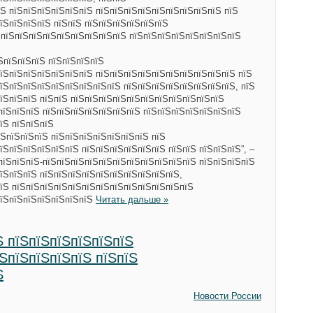
Ѕ пїЅпїЅпїЅпїЅпїЅпїЅ пїЅпїЅпїЅпїЅпїЅпїЅпїЅпїЅпїЅ пїЅ
їЅпїЅпїЅпїЅ пїЅпїЅ пїЅпїЅпїЅпїЅпїЅпїЅ
ЅпїЅпїЅпїЅпїЅпїЅпїЅпїЅпїЅпїЅ пїЅпїЅпїЅпїЅпїЅпїЅпїЅпїЅ
їЅпїЅпїЅпїЅ пїЅпїЅпїЅпїЅ
їЅпїЅпїЅпїЅпїЅпїЅпїЅ пїЅпїЅпїЅпїЅпїЅпїЅпїЅпїЅпїЅпїЅ пїЅ
їЅпїЅпїЅпїЅпїЅпїЅпїЅпїЅпїЅ пїЅпїЅпїЅпїЅпїЅпїЅпїЅпїЅ, пїЅ
їЅпїЅпїЅ пїЅпїЅ пїЅпїЅпїЅпїЅпїЅпїЅпїЅпїЅпїЅпїЅпїЅ
пїЅпїЅпїЅ пїЅпїЅпїЅпїЅпїЅпїЅпїЅ пїЅпїЅпїЅпїЅпїЅпїЅпїЅ
їЅ пїЅпїЅпїЅ
ЅпїЅпїЅпїЅ пїЅпїЅпїЅпїЅпїЅпїЅпїЅ пїЅ
їЅпїЅпїЅпїЅпїЅпїЅ пїЅпїЅпїЅпїЅпїЅпїЅ пїЅпїЅ пїЅпїЅпїЅ”, –
пїЅпїЅпїЅ-пїЅпїЅпїЅпїЅпїЅпїЅпїЅпїЅпїЅпїЅпїЅ пїЅпїЅпїЅпїЅ
їЅпїЅпїЅ пїЅпїЅпїЅпїЅпїЅпїЅпїЅпїЅпїЅпїЅ,
їЅ пїЅпїЅпїЅпїЅпїЅпїЅпїЅпїЅпїЅпїЅпїЅпїЅпїЅ
пїЅпїЅпїЅпїЅпїЅпїЅпїЅ
Читать дальше »
Ѕ пїЅпїЅпїЅпїЅпїЅпїЅ
їЅпїЅпїЅпїЅпїЅ пїЅпїЅ
Ѕ
Новости России