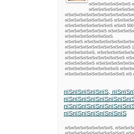
пїЅпїЅпїЅпїЅпїЅпїЅпїЅ 
пїЅпїЅпїЅпїЅпїЅпїЅпїЅпї
пїЅпїЅпїЅпїЅпїЅпїЅпїЅпїЅпїЅпїЅпїЅпї
пїЅпїЅпїЅпїЅпїЅпїЅпїЅпїЅ пїЅпїЅпїЅп
пїЅпїЅпїЅпїЅпїЅпїЅпїЅпїЅ пїЅпїЅ 550
пїЅпїЅпїЅпїЅпїЅпїЅпїЅ пїЅпїЅпїЅпїЅп
пїЅпїЅпїЅпїЅпїЅпїЅпїЅпїЅ.
пїЅпїЅпїЅ пїЅпїЅпїЅпїЅпїЅпїЅпїЅпїЅп
пїЅпїЅпїЅпїЅпїЅпїЅпїЅпїЅпїЅпїЅпїЅ 1
пїЅпїЅпїЅпїЅпїЅ, пїЅпїЅпїЅпїЅпїЅпїЅ
пїЅпїЅпїЅпїЅпїЅпїЅпїЅпїЅпїЅпїЅ пїЅп
пїЅпїЅпїЅпїЅпїЅ пїЅпїЅпїЅпїЅпїЅпїЅп
пїЅпїЅпїЅпїЅпїЅпїЅпїЅпїЅпїЅ пїЅпїЅп
пїЅпїЅпїЅпїЅпїЅпїЅпїЅпїЅпїЅпїЅ пїЅ
пїЅпїЅпїЅпїЅпїЅ, пїЅпїЅп
пїЅпїЅпїЅпїЅпїЅпїЅпїЅпї
пїЅпїЅпїЅпїЅпїЅпїЅпїЅпї
пїЅпїЅпїЅпїЅпїЅпїЅпїЅ
пїЅпїЅпїЅпїЅпїЅпїЅпїЅпїЅ, пїЅпїЅпїЅ
пїЅпїЅпїЅпїЅпїЅпїЅпїЅпїЅпїЅпїЅ пїЅп