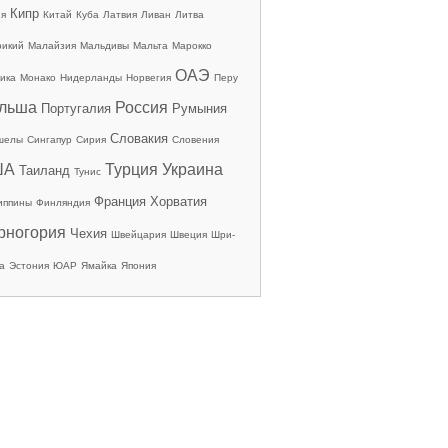
Кипр
ия
Китай
Куба
Латвия
Ливан
Литва
рикий
Малайзия
Мальдивы
Мальта
Марокко
ОАЭ
ика
Монако
Нидерланды
Норвегия
Перу
льша
Россия
Португалия
Румыния
Словакия
шелы
Сингапур
Сирия
Словения
ША
Турция
Украина
Таиланд
Тунис
Франция
Хорватия
иппины
Финляндия
рногория
Чехия
Швейцария
Швеция
Шри-
а
Эстония
ЮАР
Ямайка
Япония