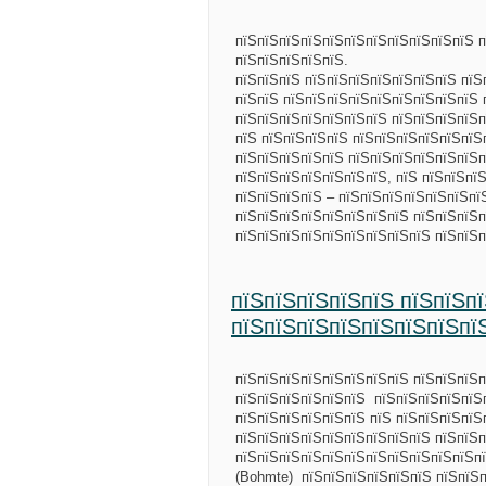
пїЅпїЅпїЅпїЅпїЅпїЅпїЅпїЅпїЅпїЅпїЅ 
пїЅпїЅпїЅпїЅпїЅ.
пїЅпїЅпїЅ пїЅпїЅпїЅпїЅпїЅпїЅпїЅ пїЅ
пїЅпїЅ пїЅпїЅпїЅпїЅпїЅпїЅпїЅпїЅпїЅ 
пїЅпїЅпїЅпїЅпїЅпїЅпїЅ пїЅпїЅпїЅпїЅп
пїЅ пїЅпїЅпїЅпїЅ пїЅпїЅпїЅпїЅпїЅпїЅ
пїЅпїЅпїЅпїЅпїЅ пїЅпїЅпїЅпїЅпїЅпїЅ
пїЅпїЅпїЅпїЅпїЅпїЅпїЅ, пїЅ пїЅпїЅпї
пїЅпїЅпїЅпїЅ – пїЅпїЅпїЅпїЅпїЅпїЅпї
пїЅпїЅпїЅпїЅпїЅпїЅпїЅпїЅ пїЅпїЅпїЅ
пїЅпїЅпїЅпїЅпїЅпїЅпїЅпїЅпїЅ пїЅпїЅ
пїЅпїЅпїЅпїЅпїЅ пїЅпїЅп
пїЅпїЅпїЅпїЅпїЅпїЅпїЅпї
пїЅпїЅпїЅпїЅпїЅпїЅпїЅпїЅ пїЅпїЅпїЅп
пїЅпїЅпїЅпїЅпїЅпїЅ пїЅпїЅпїЅпїЅпїЅ
пїЅпїЅпїЅпїЅпїЅпїЅ пїЅ пїЅпїЅпїЅпїЅ
пїЅпїЅпїЅпїЅпїЅпїЅпїЅпїЅпїЅ пїЅпїЅ
пїЅпїЅпїЅпїЅпїЅпїЅпїЅпїЅпїЅпїЅпїЅп
(Bohmte) пїЅпїЅпїЅпїЅпїЅпїЅ пїЅпїЅп