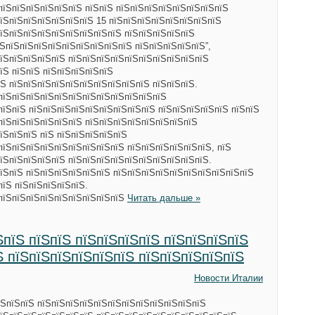
пїЅпїЅпїЅпїЅпїЅпїЅ пїЅпїЅ пїЅпїЅпїЅпїЅпїЅпїЅпїЅпїЅ
їЅпїЅпїЅпїЅпїЅпїЅпїЅ 15 пїЅпїЅпїЅпїЅпїЅпїЅпїЅпїЅ
пїЅпїЅпїЅпїЅпїЅпїЅпїЅпїЅпїЅ пїЅпїЅпїЅпїЅпїЅ
їЅпїЅпїЅпїЅпїЅпїЅпїЅпїЅпїЅпїЅ пїЅпїЅпїЅпїЅпїЅ”,
їЅпїЅпїЅпїЅпїЅ пїЅпїЅпїЅпїЅпїЅпїЅпїЅпїЅпїЅпїЅ
їЅ пїЅпїЅ пїЅпїЅпїЅпїЅпїЅ
їЅ пїЅпїЅпїЅпїЅпїЅпїЅпїЅпїЅпїЅпїЅ пїЅпїЅпїЅ.
пїЅпїЅпїЅпїЅпїЅпїЅпїЅпїЅпїЅпїЅпїЅпїЅ
пїЅпїЅ пїЅпїЅпїЅпїЅпїЅпїЅпїЅпїЅпїЅ пїЅпїЅпїЅпїЅпїЅ пїЅпїЅ
пїЅпїЅпїЅпїЅпїЅпїЅ пїЅпїЅпїЅпїЅпїЅпїЅпїЅпїЅ
їЅпїЅпїЅ пїЅ пїЅпїЅпїЅпїЅпїЅ
пїЅпїЅпїЅпїЅпїЅпїЅпїЅпїЅпїЅ пїЅпїЅпїЅпїЅпїЅпїЅ, пїЅ
пїЅпїЅпїЅпїЅпїЅ пїЅпїЅпїЅпїЅпїЅпїЅпїЅпїЅпїЅпїЅ.
їЅпїЅ пїЅпїЅпїЅпїЅпїЅпїЅ пїЅпїЅпїЅпїЅпїЅпїЅпїЅпїЅпїЅпїЅ
пїЅ пїЅпїЅпїЅпїЅпїЅ.
ЅпїЅпїЅпїЅпїЅпїЅпїЅпїЅпїЅпїЅ
Читать дальше »
ЅпїЅ пїЅпїЅ пїЅпїЅпїЅпїЅ пїЅпїЅпїЅпїЅ
Ѕ пїЅпїЅпїЅпїЅпїЅпїЅ пїЅпїЅпїЅпїЅпїЅ
Новости Италии
їЅпїЅпїЅ пїЅпїЅпїЅпїЅпїЅпїЅпїЅпїЅпїЅпїЅпїЅпїЅ