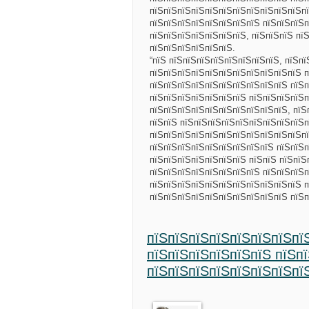
пїЅпїЅпїЅпїЅпїЅпїЅпїЅпїЅпїЅпїЅпїЅпї
пїЅпїЅпїЅпїЅпїЅпїЅпїЅпїЅ пїЅпїЅпїЅп
пїЅпїЅпїЅпїЅпїЅпїЅпїЅ, пїЅпїЅпїЅ пї
пїЅпїЅпїЅпїЅпїЅпїЅ.
“пїЅ пїЅпїЅпїЅпїЅпїЅпїЅпїЅпїЅ, пїЅп
пїЅпїЅпїЅпїЅпїЅпїЅпїЅпїЅпїЅпїЅпїЅ п
пїЅпїЅпїЅпїЅпїЅпїЅпїЅпїЅпїЅпїЅ пїЅп
пїЅпїЅпїЅпїЅпїЅпїЅпїЅ пїЅпїЅпїЅпїЅп
пїЅпїЅпїЅпїЅпїЅпїЅпїЅпїЅпїЅпїЅ, пїЅ
пїЅпїЅ пїЅпїЅпїЅпїЅпїЅпїЅпїЅпїЅпїЅп
пїЅпїЅпїЅпїЅпїЅпїЅпїЅпїЅпїЅпїЅпїЅпї
пїЅпїЅпїЅпїЅпїЅпїЅпїЅпїЅпїЅ пїЅпїЅп
пїЅпїЅпїЅпїЅпїЅпїЅпїЅ пїЅпїЅ пїЅпїЅ
пїЅпїЅпїЅпїЅпїЅпїЅпїЅпїЅ пїЅпїЅпїЅп
пїЅпїЅпїЅпїЅпїЅпїЅпїЅпїЅпїЅпїЅпїЅ п
пїЅпїЅпїЅпїЅпїЅпїЅпїЅпїЅпїЅпїЅ пїЅ
пїЅпїЅпїЅпїЅпїЅпїЅпїЅпї
пїЅпїЅпїЅпїЅпїЅпїЅ пїЅп
пїЅпїЅпїЅпїЅпїЅпїЅпїЅпї