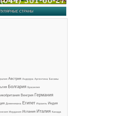
ПУЛЯРНЫЕ СТРАНЫ
Австрия
ралия
Андорра
Аргентина
Багамы
Болгария
ьгия
Бразилия
Германия
икобритания
Венгрия
Египет
ция
Индия
Доминикана
Израиль
Италия
Испания
онезия
Иордания
Канада