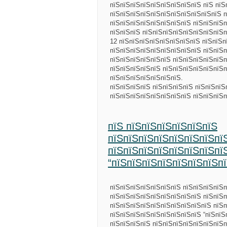
пїЅпїЅпїЅпїЅпїЅпїЅпїЅпїЅпїЅ пїЅ пїЅ
пїЅпїЅпїЅпїЅпїЅпїЅпїЅпїЅпїЅпїЅпїЅ п
пїЅпїЅпїЅпїЅпїЅпїЅпїЅпїЅ пїЅпїЅпїЅп
пїЅпїЅпїЅ пїЅпїЅпїЅпїЅпїЅпїЅпїЅпїЅп
12 пїЅпїЅпїЅпїЅпїЅпїЅпїЅпїЅ пїЅпїЅп
пїЅпїЅпїЅпїЅпїЅпїЅпїЅпїЅпїЅ пїЅпїЅп
пїЅпїЅпїЅпїЅпїЅпїЅ пїЅпїЅпїЅпїЅпїЅп
пїЅпїЅпїЅпїЅпїЅ пїЅпїЅпїЅпїЅпїЅпїЅп
пїЅпїЅпїЅпїЅпїЅпїЅпїЅ.
пїЅпїЅпїЅпїЅ пїЅпїЅпїЅпїЅ пїЅпїЅпїЅ
пїЅпїЅпїЅпїЅпїЅпїЅпїЅпїЅ пїЅпїЅпїЅ
пїЅ пїЅпїЅпїЅпїЅпїЅпїЅ
пїЅпїЅпїЅпїЅпїЅпїЅпїЅпї
пїЅпїЅпїЅпїЅпїЅпїЅпїЅпї
“пїЅпїЅпїЅпїЅпїЅпїЅпїЅпї
пїЅпїЅпїЅпїЅпїЅпїЅпїЅ пїЅпїЅпїЅпїЅп
пїЅпїЅпїЅпїЅпїЅпїЅпїЅпїЅпїЅ пїЅпїЅп
пїЅпїЅпїЅпїЅпїЅпїЅпїЅпїЅпїЅпїЅ пїЅп
пїЅпїЅпїЅпїЅпїЅпїЅпїЅпїЅпїЅ “пїЅпїЅ
пїЅпїЅпїЅпїЅ пїЅпїЅпїЅпїЅпїЅпїЅпїЅп