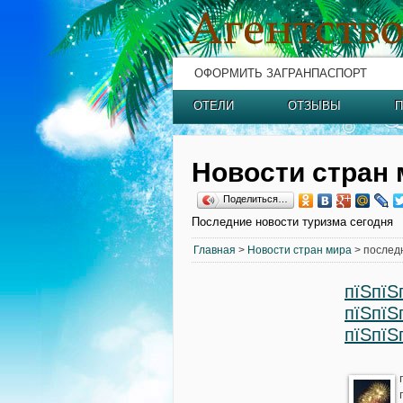
ОФОРМИТЬ ЗАГРАНПАСПОРТ
ОТЕЛИ
ОТЗЫВЫ
П
Новости стран 
Поделиться…
Последние новости туризма сегодня
Главная
>
Новости стран мира
> послед
пїЅпїЅ
пїЅпїЅ
пїЅпїЅ