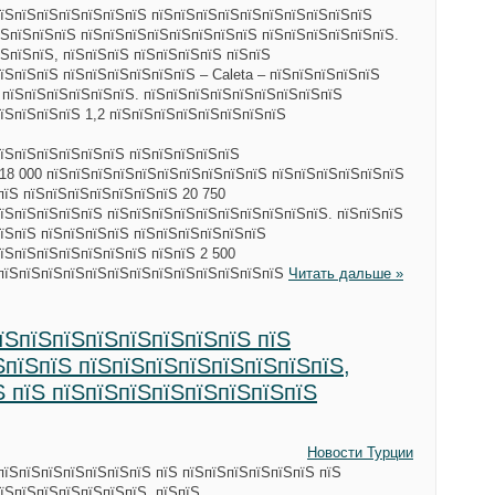
пїЅпїЅпїЅпїЅпїЅпїЅпїЅ пїЅпїЅпїЅпїЅпїЅпїЅпїЅпїЅпїЅпїЅ
ЅпїЅпїЅпїЅ пїЅпїЅпїЅпїЅпїЅпїЅпїЅпїЅ пїЅпїЅпїЅпїЅпїЅпїЅ.
ЅпїЅпїЅ, пїЅпїЅпїЅ пїЅпїЅпїЅпїЅ пїЅпїЅ
їЅпїЅпїЅ пїЅпїЅпїЅпїЅпїЅпїЅ – Caleta – пїЅпїЅпїЅпїЅпїЅ
 пїЅпїЅпїЅпїЅпїЅпїЅ. пїЅпїЅпїЅпїЅпїЅпїЅпїЅпїЅпїЅ
їЅпїЅпїЅпїЅ 1,2 пїЅпїЅпїЅпїЅпїЅпїЅпїЅпїЅ
їЅпїЅпїЅпїЅпїЅпїЅ пїЅпїЅпїЅпїЅпїЅ
18 000 пїЅпїЅпїЅпїЅпїЅпїЅпїЅпїЅпїЅпїЅ пїЅпїЅпїЅпїЅпїЅпїЅ
пїЅ пїЅпїЅпїЅпїЅпїЅпїЅпїЅ 20 750
їЅпїЅпїЅпїЅпїЅ пїЅпїЅпїЅпїЅпїЅпїЅпїЅпїЅпїЅпїЅ. пїЅпїЅпїЅ
їЅпїЅ пїЅпїЅпїЅпїЅ пїЅпїЅпїЅпїЅпїЅпїЅ
їЅпїЅпїЅпїЅпїЅпїЅпїЅ пїЅпїЅ 2 500
 пїЅпїЅпїЅпїЅпїЅпїЅпїЅпїЅпїЅпїЅпїЅпїЅпїЅ
Читать дальше »
їЅпїЅпїЅпїЅпїЅпїЅпїЅпїЅ пїЅ
ЅпїЅпїЅ пїЅпїЅпїЅпїЅпїЅпїЅпїЅпїЅ,
Ѕ пїЅ пїЅпїЅпїЅпїЅпїЅпїЅпїЅпїЅ
Новости Турции
пїЅпїЅпїЅпїЅпїЅпїЅпїЅ пїЅ пїЅпїЅпїЅпїЅпїЅпїЅ пїЅ
їЅпїЅпїЅпїЅпїЅпїЅпїЅ, пїЅпїЅ