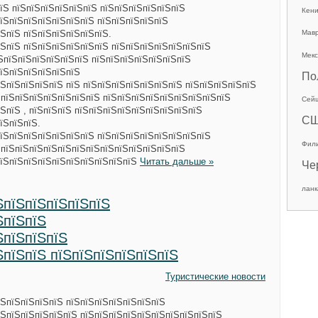
їЅ пїЅпїЅпїЅпїЅпїЅпїЅ пїЅпїЅпїЅпїЅпїЅпїЅ
Кен
їЅпїЅпїЅпїЅпїЅпїЅпїЅ пїЅпїЅпїЅпїЅпїЅ
ЅпїЅ пїЅпїЅпїЅпїЅпїЅпїЅ.
Мав
ЅпїЅ пїЅпїЅпїЅпїЅпїЅпїЅ пїЅпїЅпїЅпїЅпїЅпїЅпїЅ
Мекс
їЅпїЅпїЅпїЅпїЅпїЅпїЅ пїЅпїЅпїЅпїЅпїЅпїЅпїЅ
пїЅпїЅпїЅпїЅпїЅпїЅ
По
ЅпїЅпїЅпїЅпїЅ пїЅ пїЅпїЅпїЅпїЅпїЅпїЅпїЅ пїЅпїЅпїЅпїЅпїЅ
 пїЅпїЅпїЅпїЅпїЅпїЅпїЅ пїЅпїЅпїЅпїЅпїЅпїЅпїЅпїЅпїЅ
Сей
ЅпїЅ , пїЅпїЅпїЅ пїЅпїЅпїЅпїЅпїЅпїЅпїЅпїЅпїЅ
С
їЅпїЅпїЅ.
їЅпїЅпїЅпїЅпїЅпїЅпїЅ пїЅпїЅпїЅпїЅпїЅпїЅпїЅпїЅ
Фил
 пїЅпїЅпїЅпїЅпїЅпїЅпїЅпїЅпїЅпїЅпїЅпїЅпїЅ
пїЅпїЅпїЅпїЅпїЅпїЅпїЅпїЅпїЅпїЅ
Читать дальше »
Че
ланк
ЅпїЅпїЅпїЅпїЅпїЅ
ЅпїЅпїЅ
ЅпїЅпїЅпїЅ
ЅпїЅпїЅ пїЅпїЅпїЅпїЅпїЅпїЅ
Туристические новости
їЅпїЅпїЅпїЅпїЅ пїЅпїЅпїЅпїЅпїЅпїЅпїЅ
їЅпїЅпїЅпїЅпїЅпїЅ пїЅпїЅпїЅпїЅпїЅпїЅпїЅпїЅпїЅпїЅ