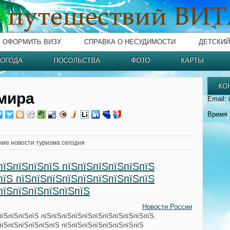
ОФОРМИТЬ ВИЗУ
СПРАВКА О НЕСУДИМОСТИ
ДЕТСКИЙ
ОГОДА
ПОСОЛЬСТВА
ФОТО
КАРТЫ
КО
мира
Email: 
Время 
ние новости туризма сегодня
пїЅпїЅпїЅпїЅ пїЅпїЅпїЅпїЅпїЅпїЅ
пїЅ пїЅпїЅпїЅпїЅпїЅпїЅпїЅпїЅпїЅ
пїЅпїЅпїЅпїЅпїЅпїЅ
Новости России
пїЅпїЅпїЅпїЅ пїЅпїЅпїЅпїЅпїЅпїЅпїЅпїЅпїЅпїЅпїЅ.
пїЅпїЅпїЅпїЅпїЅпїЅ пїЅпїЅпїЅпїЅпїЅпїЅпїЅпїЅ