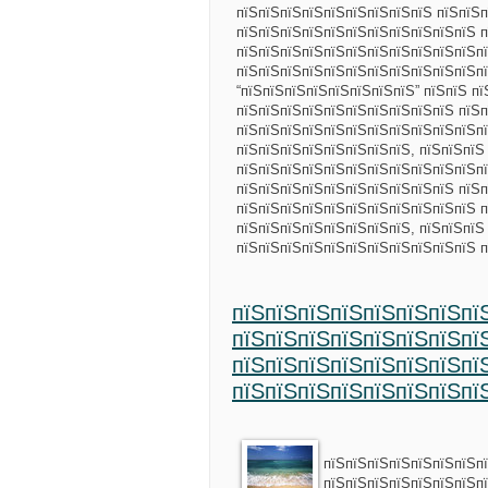
пїЅпїЅпїЅпїЅпїЅпїЅпїЅпїЅпїЅ пїЅпїЅп
пїЅпїЅпїЅпїЅпїЅпїЅпїЅпїЅпїЅпїЅпїЅ п
пїЅпїЅпїЅпїЅпїЅпїЅпїЅпїЅпїЅпїЅпїЅпї
пїЅпїЅпїЅпїЅпїЅпїЅпїЅпїЅпїЅпїЅпїЅпї
“пїЅпїЅпїЅпїЅпїЅпїЅпїЅпїЅ” пїЅпїЅ п
пїЅпїЅпїЅпїЅпїЅпїЅпїЅпїЅпїЅпїЅ пїЅ
пїЅпїЅпїЅпїЅпїЅпїЅпїЅпїЅпїЅпїЅпїЅпї
пїЅпїЅпїЅпїЅпїЅпїЅпїЅпїЅ, пїЅпїЅпїЅ
пїЅпїЅпїЅпїЅпїЅпїЅпїЅпїЅпїЅпїЅпїЅпї
пїЅпїЅпїЅпїЅпїЅпїЅпїЅпїЅпїЅпїЅ пїЅп
пїЅпїЅпїЅпїЅпїЅпїЅпїЅпїЅпїЅпїЅпїЅ п
пїЅпїЅпїЅпїЅпїЅпїЅпїЅпїЅ, пїЅпїЅпїЅ
пїЅпїЅпїЅпїЅпїЅпїЅпїЅпїЅпїЅпїЅпїЅ 
пїЅпїЅпїЅпїЅпїЅпїЅпїЅпї
пїЅпїЅпїЅпїЅпїЅпїЅпїЅпї
пїЅпїЅпїЅпїЅпїЅпїЅпїЅпї
пїЅпїЅпїЅпїЅпїЅпїЅпїЅпї
пїЅпїЅпїЅпїЅпїЅпїЅпїЅп
пїЅпїЅпїЅпїЅпїЅпїЅпїЅп