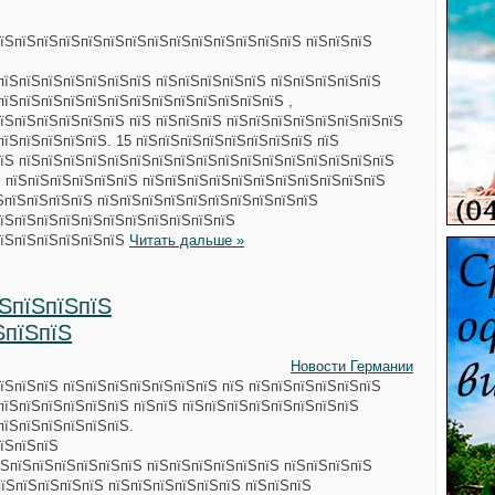
пїЅпїЅпїЅпїЅпїЅпїЅпїЅпїЅпїЅпїЅпїЅпїЅпїЅпїЅ пїЅпїЅпїЅ
пїЅпїЅпїЅпїЅпїЅпїЅпїЅ пїЅпїЅпїЅпїЅпїЅ пїЅпїЅпїЅпїЅпїЅ
пїЅпїЅпїЅпїЅпїЅпїЅпїЅпїЅпїЅпїЅпїЅпїЅпїЅ ,
їЅпїЅпїЅпїЅпїЅпїЅ пїЅ пїЅпїЅпїЅ пїЅпїЅпїЅпїЅпїЅпїЅпїЅпїЅ
пїЅпїЅпїЅпїЅпїЅ. 15 пїЅпїЅпїЅпїЅпїЅпїЅпїЅпїЅ пїЅ
пїЅ пїЅпїЅпїЅпїЅпїЅпїЅпїЅпїЅпїЅпїЅпїЅпїЅпїЅпїЅпїЅпїЅпїЅ
Ѕ пїЅпїЅпїЅпїЅпїЅпїЅ пїЅпїЅпїЅпїЅпїЅпїЅпїЅпїЅпїЅпїЅпїЅ
ЅпїЅпїЅпїЅпїЅ пїЅпїЅпїЅпїЅпїЅпїЅпїЅпїЅпїЅпїЅ
пїЅпїЅпїЅпїЅпїЅпїЅпїЅпїЅпїЅпїЅпїЅ
пїЅпїЅпїЅпїЅпїЅпїЅ
Читать дальше »
їЅпїЅпїЅпїЅ
ЅпїЅпїЅ
Новости Германии
їЅпїЅпїЅ пїЅпїЅпїЅпїЅпїЅпїЅпїЅ пїЅ пїЅпїЅпїЅпїЅпїЅпїЅ
пїЅпїЅпїЅпїЅпїЅпїЅ пїЅпїЅ пїЅпїЅпїЅпїЅпїЅпїЅпїЅпїЅ
пїЅпїЅпїЅпїЅпїЅпїЅ.
пїЅпїЅпїЅ
їЅпїЅпїЅпїЅпїЅпїЅпїЅ пїЅпїЅпїЅпїЅпїЅпїЅ пїЅпїЅпїЅпїЅ
їЅпїЅпїЅпїЅпїЅ пїЅпїЅпїЅпїЅпїЅпїЅ пїЅпїЅпїЅ