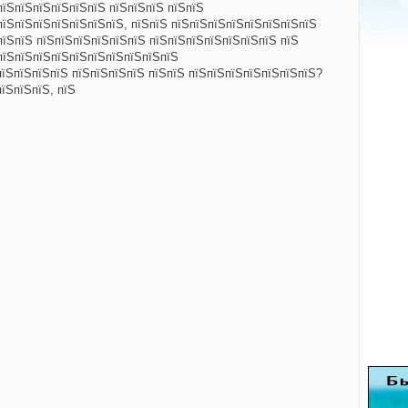
пїЅпїЅпїЅпїЅпїЅпїЅ пїЅпїЅпїЅ пїЅпїЅ
пїЅпїЅпїЅпїЅпїЅпїЅпїЅ, пїЅпїЅ пїЅпїЅпїЅпїЅпїЅпїЅпїЅпїЅ
пїЅпїЅ пїЅпїЅпїЅпїЅпїЅпїЅ пїЅпїЅпїЅпїЅпїЅпїЅпїЅ пїЅ
пїЅпїЅпїЅпїЅпїЅпїЅпїЅпїЅпїЅпїЅ
пїЅпїЅпїЅпїЅ пїЅпїЅпїЅпїЅ пїЅпїЅ пїЅпїЅпїЅпїЅпїЅпїЅпїЅ?
їЅпїЅпїЅ, пїЅ