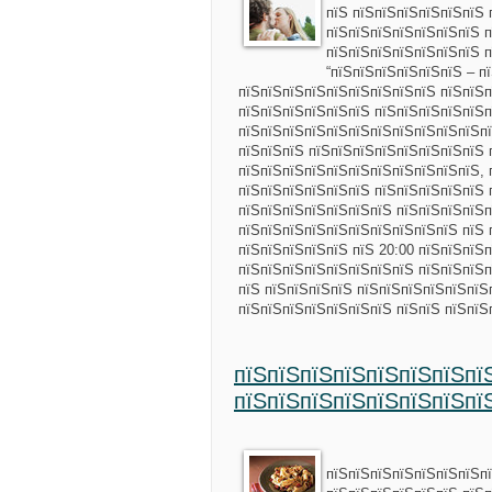
пїЅ пїЅпїЅпїЅпїЅпїЅпїЅ 
пїЅпїЅпїЅпїЅпїЅпїЅпїЅ п
пїЅпїЅпїЅпїЅпїЅпїЅпїЅ 
“пїЅпїЅпїЅпїЅпїЅпїЅ – п
пїЅпїЅпїЅпїЅпїЅпїЅпїЅпїЅпїЅ пїЅпїЅп
пїЅпїЅпїЅпїЅпїЅпїЅ пїЅпїЅпїЅпїЅпїЅп
пїЅпїЅпїЅпїЅпїЅпїЅпїЅпїЅпїЅпїЅпїЅп
пїЅпїЅпїЅ пїЅпїЅпїЅпїЅпїЅпїЅпїЅпїЅ 
пїЅпїЅпїЅпїЅпїЅпїЅпїЅпїЅпїЅпїЅпїЅ, 
пїЅпїЅпїЅпїЅпїЅпїЅ пїЅпїЅпїЅпїЅпїЅ 
пїЅпїЅпїЅпїЅпїЅпїЅпїЅ пїЅпїЅпїЅпїЅп
пїЅпїЅпїЅпїЅпїЅпїЅпїЅпїЅпїЅпїЅ пїЅ 
пїЅпїЅпїЅпїЅпїЅ пїЅ 20:00 пїЅпїЅпїЅ
пїЅпїЅпїЅпїЅпїЅпїЅпїЅпїЅ пїЅпїЅпїЅп
пїЅ пїЅпїЅпїЅпїЅ пїЅпїЅпїЅпїЅпїЅпїЅ
пїЅпїЅпїЅпїЅпїЅпїЅпїЅ пїЅпїЅ пїЅпї
пїЅпїЅпїЅпїЅпїЅпїЅпїЅпї
пїЅпїЅпїЅпїЅпїЅпїЅпїЅпї
пїЅпїЅпїЅпїЅпїЅпїЅпїЅп