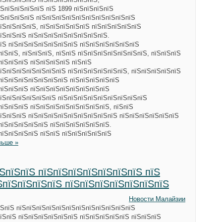
ЅпїЅпїЅпїЅпїЅ пїЅ 1899 пїЅпїЅпїЅпїЅ
їЅпїЅпїЅпїЅ пїЅпїЅпїЅпїЅпїЅпїЅпїЅпїЅпїЅпїЅ
їЅпїЅпїЅпїЅ, пїЅпїЅпїЅпїЅпїЅ пїЅпїЅпїЅпїЅпїЅ
їЅпїЅпїЅ пїЅпїЅпїЅпїЅпїЅпїЅпїЅпїЅ.
їЅ пїЅпїЅпїЅпїЅпїЅпїЅпїЅ пїЅпїЅпїЅпїЅпїЅпїЅ
їЅпїЅ, пїЅпїЅпїЅ, пїЅпїЅ пїЅпїЅпїЅпїЅпїЅпїЅпїЅ, пїЅпїЅпїЅ
пїЅпїЅпїЅ пїЅпїЅпїЅпїЅ пїЅпїЅ
їЅпїЅпїЅпїЅпїЅпїЅпїЅ пїЅпїЅпїЅпїЅпїЅпїЅ, пїЅпїЅпїЅпїЅпїЅ
пїЅпїЅпїЅпїЅпїЅпїЅпїЅ пїЅпїЅпїЅпїЅпїЅ
пїЅпїЅпїЅ пїЅпїЅпїЅпїЅпїЅпїЅпїЅпїЅ
їЅпїЅпїЅпїЅпїЅпїЅ пїЅпїЅпїЅпїЅпїЅпїЅпїЅпїЅпїЅ
пїЅпїЅпїЅ пїЅпїЅпїЅпїЅпїЅпїЅпїЅпїЅ, пїЅпїЅ
їЅпїЅпїЅ пїЅпїЅпїЅпїЅпїЅпїЅпїЅпїЅпїЅ пїЅпїЅпїЅпїЅпїЅпїЅ
пїЅпїЅпїЅпїЅпїЅ пїЅпїЅпїЅпїЅпїЅпїЅ.
пїЅпїЅпїЅпїЅ пїЅпїЅ пїЅпїЅпїЅпїЅпїЅ
льше »
ЅпїЅпїЅ пїЅпїЅпїЅпїЅпїЅпїЅпїЅ пїЅ
ЅпїЅпїЅпїЅпїЅ пїЅпїЅпїЅпїЅпїЅпїЅпїЅ
Новости Малайзии
їЅпїЅ пїЅпїЅпїЅпїЅпїЅпїЅпїЅпїЅпїЅпїЅпїЅпїЅ
їЅпїЅ пїЅпїЅпїЅпїЅпїЅпїЅ пїЅпїЅпїЅпїЅпїЅ пїЅпїЅпїЅ