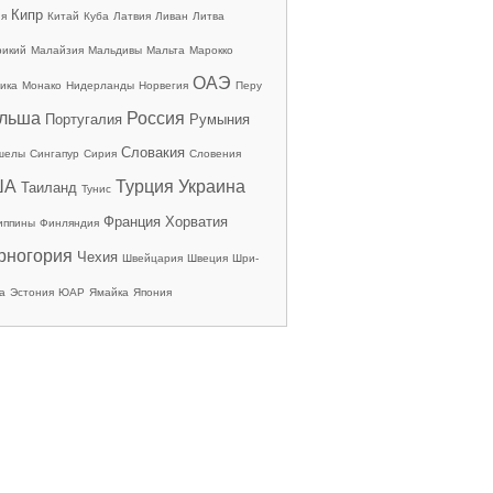
Кипр
ия
Китай
Куба
Латвия
Ливан
Литва
рикий
Малайзия
Мальдивы
Мальта
Марокко
ОАЭ
ика
Монако
Нидерланды
Норвегия
Перу
льша
Россия
Португалия
Румыния
Словакия
шелы
Сингапур
Сирия
Словения
ША
Турция
Украина
Таиланд
Тунис
Франция
Хорватия
иппины
Финляндия
рногория
Чехия
Швейцария
Швеция
Шри-
а
Эстония
ЮАР
Ямайка
Япония