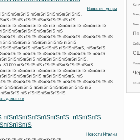
Кен
Новости Турции
їЅпїЅпїЅпїЅпїЅ пїЅпїЅпїЅпїЅпїЅпїЅпїЅпїЅ,
Мав
ЅпїЅ пїЅпїЅ пїЅпїЅпїЅпїЅпїЅпїЅпїЅ пїЅ
Мекс
їЅпїЅпїЅпїЅпїЅпїЅпїЅпїЅ пїЅ пїЅпїЅпїЅпїЅпїЅпїЅпїЅпїЅ
пїЅпїЅпїЅпїЅпїЅпїЅпїЅпїЅпїЅ пїЅ
По
ЅпїЅпїЅ пїЅ пїЅпїЅпїЅпїЅпїЅпїЅпїЅпїЅпїЅ пїЅпїЅпїЅпїЅпїЅ.
пїЅпїЅпїЅпїЅпїЅ пїЅпїЅпїЅпїЅпїЅ пїЅпїЅ
Сей
пїЅпїЅпїЅпїЅпїЅ пїЅпїЅ-пїЅпїЅ пїЅпїЅпїЅпїЅ, пїЅпїЅпїЅ
С
їЅпїЅпїЅпїЅ пїЅпїЅпїЅпїЅпїЅпїЅпїЅпїЅпїЅпїЅпїЅ пїЅпїЅ
їЅпїЅпїЅпїЅпїЅпїЅ пїЅпїЅпїЅпїЅпїЅпїЅпїЅпїЅ,
Фил
. 80.000 пїЅпїЅпїЅпїЅ пїЅпїЅпїЅпїЅпїЅпїЅпїЅпїЅ
пїЅпїЅпїЅпїЅпїЅпїЅ пїЅпїЅпїЅпїЅпїЅпїЅпїЅпїЅпїЅпїЅпїЅ
Че
їЅпїЅпїЅпїЅпїЅпїЅпїЅ пїЅпїЅпїЅпїЅпїЅ. пїЅ
пїЅпїЅпїЅпїЅпїЅпїЅпїЅпїЅпїЅпїЅ пїЅпїЅпїЅпїЅпїЅпїЅпїЅпїЅ
ланк
ЅпїЅпїЅпїЅпїЅпїЅ пїЅпїЅпїЅпїЅпїЅпїЅпїЅпїЅ пїЅ
ЅпїЅпїЅпїЅ пїЅ пїЅпїЅпїЅпїЅпїЅпїЅ
ать дальше »
 пїЅпїЅпїЅпїЅпїЅпїЅпїЅ, пїЅпїЅпїЅ
їЅпїЅпїЅпїЅ
Новости Италии
їЅпїЅпїЅпїЅ пїЅпїЅпїЅпїЅпїЅпїЅ,