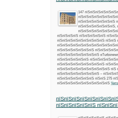
147 пїЅпїЅпїЅпїЅпїЅпїЅп
пїЅпїЅпїЅпїЅпїЅпїЅпїЅпї
пїЅпїЅпїЅпїЅпїЅпїЅпїЅ п
пїЅпїЅпїЅпїЅпїЅпїЅпїЅ, 
пїЅпїЅпїЅпїЅпїЅпїЅпїЅпї
пїЅпїЅпїЅпїЅ пїЅпїЅпїЅпїЅпїЅ пїЅпїЅ
пїЅпїЅпїЅпїЅпїЅпїЅпїЅпїЅпїЅ пїЅпїЅ 
пїЅпїЅпїЅпїЅпїЅпїЅпїЅпїЅпїЅпїЅпїЅп
пїЅпїЅпїЅпїЅпїЅпїЅпїЅ пїЅпїЅпїЅпїЅп
пїЅпїЅпїЅпїЅпїЅпїЅпїЅпїЅ eTurbonews
пїЅпїЅпїЅпїЅпїЅпїЅ пїЅпїЅпїЅпїЅпїЅ
пїЅпїЅпїЅпїЅпїЅпїЅпїЅпїЅпїЅ пїЅпїЅп
пїЅпїЅпїЅпїЅпїЅпїЅпїЅпїЅпїЅпїЅ пїЅ 
пїЅпїЅпїЅпїЅпїЅпїЅпїЅпїЅ – пїЅпїЅпї
пїЅпїЅпїЅпїЅпїЅпїЅпїЅ пїЅпїЅ 275 пї
пїЅпїЅпїЅпїЅпїЅпїЅпїЅпїЅпїЅпїЅ
Чит
пїЅпїЅпїЅпїЅпїЅпїЅпїЅпїЅ
пїЅпїЅпїЅпїЅпїЅ пїЅпїЅп
пїЅпїЅпїЅпїЅпїЅ пїЅпїЅп