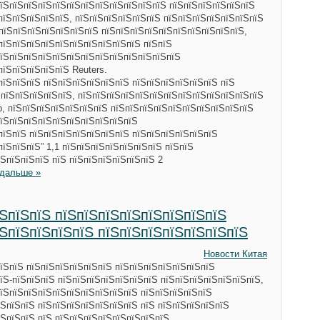
пїЅпїЅпїЅпїЅпїЅпїЅпїЅпїЅпїЅпїЅпїЅпїЅ пїЅпїЅпїЅпїЅпїЅпїЅ
пїЅпїЅпїЅпїЅпїЅ, пїЅпїЅпїЅпїЅпїЅпїЅ пїЅпїЅпїЅпїЅпїЅпїЅпїЅ
пїЅпїЅпїЅпїЅпїЅпїЅпїЅ пїЅпїЅпїЅпїЅпїЅпїЅпїЅпїЅпїЅпїЅ,
пїЅпїЅпїЅпїЅпїЅпїЅпїЅпїЅпїЅпїЅ пїЅпїЅ
пїЅпїЅпїЅпїЅпїЅпїЅпїЅпїЅпїЅпїЅпїЅпїЅпїЅ
пїЅпїЅпїЅпїЅпїЅ Reuters.
пїЅпїЅпїЅ пїЅпїЅпїЅпїЅпїЅпїЅ пїЅпїЅпїЅпїЅпїЅпїЅ пїЅ
.пїЅпїЅпїЅпїЅпїЅ, пїЅпїЅпїЅпїЅпїЅпїЅпїЅпїЅпїЅпїЅпїЅпїЅпїЅ
p, пїЅпїЅпїЅпїЅпїЅпїЅпїЅ пїЅпїЅпїЅпїЅпїЅпїЅпїЅпїЅпїЅпїЅ
пїЅпїЅпїЅпїЅпїЅпїЅпїЅпїЅпїЅпїЅ
пїЅпїЅ пїЅпїЅпїЅпїЅпїЅпїЅпїЅ пїЅпїЅпїЅпїЅпїЅпїЅ
пїЅпїЅпїЅ” 1,1 пїЅпїЅпїЅпїЅпїЅпїЅпїЅ пїЅпїЅ
ЅпїЅпїЅпїЅ пїЅ пїЅпїЅпїЅпїЅпїЅпїЅ 2
 дальше »
їЅпїЅпїЅ пїЅпїЅпїЅпїЅпїЅпїЅпїЅпїЅ
їЅпїЅпїЅпїЅпїЅ пїЅпїЅпїЅпїЅпїЅпїЅпїЅ
Новости Китая
їЅпїЅ пїЅпїЅпїЅпїЅпїЅпїЅ пїЅпїЅпїЅпїЅпїЅпїЅпїЅ
їЅ-пїЅпїЅпїЅ пїЅпїЅпїЅпїЅпїЅпїЅпїЅ пїЅпїЅпїЅпїЅпїЅпїЅпїЅ,
пїЅпїЅпїЅпїЅпїЅпїЅпїЅпїЅпїЅпїЅ пїЅпїЅпїЅпїЅпїЅ
ЅпїЅпїЅ пїЅпїЅпїЅпїЅпїЅпїЅпїЅ пїЅ пїЅпїЅпїЅпїЅпїЅ
ЅпїЅпїЅ пїЅ пїЅпїЅпїЅпїЅпїЅпїЅпїЅпїЅ.