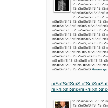
пїЅпїЅпїЅпїЅпїЅпїЅпїЅпї
пїЅпїЅпїЅпїЅпїЅпїЅпїЅп
пїЅпїЅпїЅпїЅпїЅпїЅпїЅ п
пїЅпїЅпїЅпїЅпїЅпїЅпїЅ п
пїЅпїЅпїЅпїЅпїЅпїЅпїЅпїЅпїЅ пїЅпїЅп
пїЅпїЅпїЅпїЅпїЅ пїЅпїЅ пїЅпїЅпїЅпїЅп
пїЅпїЅпїЅпїЅ пїЅ пїЅпїЅпїЅпїЅпїЅпїЅ
пїЅпїЅпїЅпїЅпїЅпїЅпїЅпїЅпїЅпїЅпїЅ п
пїЅпїЅпїЅпїЅпїЅпїЅпїЅпїЅ пїЅпїЅ пїЅ
пїЅпїЅпїЅпїЅпїЅпїЅпїЅ, пїЅпїЅпїЅпїЅ
пїЅпїЅпїЅпїЅпїЅпїЅпїЅпїЅпїЅпїЅпїЅ п
пїЅпїЅпїЅпїЅпїЅпїЅ пїЅ пїЅпїЅпїЅпїЅ
пїЅпїЅпїЅпїЅпїЅпїЅпїЅ пїЅпїЅпїЅпїЅп
пїЅ пїЅпїЅпїЅпїЅпїЅпїЅ пїЅпїЅпїЅпїЅ
пїЅпїЅпїЅпїЅ пїЅпїЅ пїЅпїЅпїЅпїЅпїЅ
пїЅпїЅпїЅпїЅпїЅпїЅпїЅпїЅ
Читать да
пїЅпїЅпїЅпїЅ пїЅпїЅпїЅпї
пїЅпїЅпїЅпїЅпїЅпїЅпїЅпї
пїЅпїЅпїЅпїЅпїЅпїЅпїЅп
пїЅпїЅпїЅпїЅпїЅ пїЅпїЅп