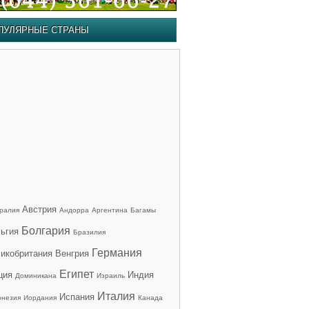
ПУЛЯРНЫЕ СТРАНЫ
Австрия
ралия
Андорра
Аргентина
Багамы
Болгария
ьгия
Бразилия
Германия
икобритания
Венгрия
Египет
ция
Индия
Доминикана
Израиль
Италия
Испания
онезия
Иордания
Канада