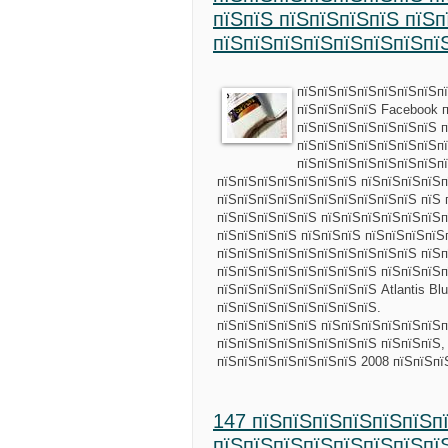
пїЅпїЅ пїЅпїЅпїЅпїЅ пїЅп
пїЅпїЅпїЅпїЅпїЅпїЅпїЅпї
пїЅпїЅпїЅпїЅпїЅпїЅпїЅп
пїЅпїЅпїЅпїЅ Facebook 
пїЅпїЅпїЅпїЅпїЅпїЅпїЅ п
пїЅпїЅпїЅпїЅпїЅпїЅпїЅп
пїЅпїЅпїЅпїЅпїЅпїЅпїЅп
пїЅпїЅпїЅпїЅпїЅпїЅпїЅ пїЅпїЅпїЅпїЅп
пїЅпїЅпїЅпїЅпїЅпїЅпїЅпїЅпїЅпїЅ пїЅ 
пїЅпїЅпїЅпїЅпїЅ пїЅпїЅпїЅпїЅпїЅпїЅп
пїЅпїЅпїЅпїЅ пїЅпїЅпїЅ пїЅпїЅпїЅпїЅ
пїЅпїЅпїЅпїЅпїЅпїЅпїЅпїЅпїЅпїЅ пїЅп
пїЅпїЅпїЅпїЅпїЅпїЅпїЅпїЅ пїЅпїЅпїЅп
пїЅпїЅпїЅпїЅпїЅпїЅпїЅпїЅ Atlantis Bl
пїЅпїЅпїЅпїЅпїЅпїЅпїЅпїЅ.
пїЅпїЅпїЅпїЅпїЅ пїЅпїЅпїЅпїЅпїЅпїЅп
пїЅпїЅпїЅпїЅпїЅпїЅпїЅпїЅ пїЅпїЅпїЅ,
пїЅпїЅпїЅпїЅпїЅпїЅпїЅ 2008 пїЅпїЅпї
147 пїЅпїЅпїЅпїЅпїЅпїЅп
пїЅпїЅпїЅпїЅпїЅпїЅпїЅпї