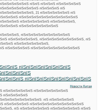
пїЅпїЅпїЅпїЅпїЅпїЅ пїЅпїЅ пїЅпїЅпїЅ пїЅпїЅпїЅпїЅпїЅ
пїЅпїЅпїЅпїЅпїЅпїЅпїЅпїЅ пїЅпїЅпїЅпїЅ пїЅ
пїЅпїЅпїЅпїЅпїЅпїЅпїЅ, 21 пїЅпїЅпїЅпїЅпїЅпїЅ пїЅ
пїЅпїЅпїЅпїЅ пїЅпїЅпїЅпїЅпїЅпїЅпїЅпїЅпїЅпїЅпїЅпїЅ
пїЅпїЅпїЅпїЅ пїЅпїЅпїЅпїЅпїЅпїЅ пїЅпїЅпїЅпїЅпїЅ,
їЅпїЅпїЅпїЅ пїЅпїЅпїЅпїЅпїЅпїЅпїЅпїЅ
пїЅпїЅпїЅпїЅ, пїЅпїЅпїЅпїЅпїЅпїЅпїЅпїЅпїЅпїЅ
ЅпїЅ пїЅпїЅпїЅпїЅпїЅпїЅ, пїЅпїЅпїЅпїЅпїЅпїЅпїЅпїЅпїЅ, пїЅ
їЅпїЅпїЅ пїЅпїЅпїЅпїЅпїЅпїЅпїЅ,
пїЅ пїЅпїЅпїЅпїЅпїЅ пїЅпїЅпїЅпїЅпїЅпїЅпїЅпїЅпїЅпїЅ
їЅпїЅпїЅ пїЅпїЅпїЅпїЅпїЅпїЅпїЅ
ЅпїЅпїЅпїЅпїЅ
ЅпїЅпїЅпїЅ пїЅпїЅпїЅпїЅпїЅпїЅпїЅпїЅпїЅ
Новости Китая
їЅ пїЅпїЅпїЅпїЅпїЅпїЅ пїЅпїЅпїЅпїЅпїЅпїЅпїЅ
їЅ пїЅпїЅпїЅпїЅпїЅ
ЅпїЅпїЅпїЅпїЅпїЅпїЅпїЅпїЅ: пїЅ пїЅпїЅпїЅпїЅпїЅ
їЅ пїЅпїЅпїЅпїЅпїЅ пїЅпїЅпїЅпїЅпїЅпїЅпїЅпїЅпїЅпїЅпїЅ
ЅпїЅпїЅ, пїЅ пїЅпїЅпїЅпїЅпїЅпїЅ пїЅпїЅпїЅпїЅпїЅпїЅ пїЅпїЅ