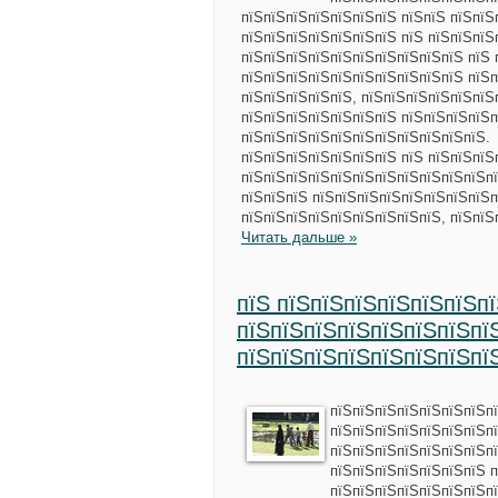
пїЅпїЅпїЅпїЅпїЅпїЅпїЅ пїЅпїЅ пїЅпїЅ
пїЅпїЅпїЅпїЅпїЅпїЅпїЅ пїЅ пїЅпїЅпїЅ
пїЅпїЅпїЅпїЅпїЅпїЅпїЅпїЅпїЅпїЅ пїЅ 
пїЅпїЅпїЅпїЅпїЅпїЅпїЅпїЅпїЅпїЅ пїЅ
пїЅпїЅпїЅпїЅпїЅ, пїЅпїЅпїЅпїЅпїЅпїЅ
пїЅпїЅпїЅпїЅпїЅпїЅпїЅ пїЅпїЅпїЅпїЅп
пїЅпїЅпїЅпїЅпїЅпїЅпїЅпїЅпїЅпїЅпїЅ.
пїЅпїЅпїЅпїЅпїЅпїЅпїЅ пїЅ пїЅпїЅпїЅ
пїЅпїЅпїЅпїЅпїЅпїЅпїЅпїЅпїЅпїЅпїЅпї
пїЅпїЅпїЅ пїЅпїЅпїЅпїЅпїЅпїЅпїЅпїЅп
пїЅпїЅпїЅпїЅпїЅпїЅпїЅпїЅпїЅ, пїЅпїЅ
Читать дальше »
пїЅ пїЅпїЅпїЅпїЅпїЅпїЅп
пїЅпїЅпїЅпїЅпїЅпїЅпїЅпї
пїЅпїЅпїЅпїЅпїЅпїЅпїЅпї
пїЅпїЅпїЅпїЅпїЅпїЅпїЅп
пїЅпїЅпїЅпїЅпїЅпїЅпїЅп
пїЅпїЅпїЅпїЅпїЅпїЅпїЅпї
пїЅпїЅпїЅпїЅпїЅпїЅпїЅ п
пїЅпїЅпїЅпїЅпїЅпїЅпїЅпї