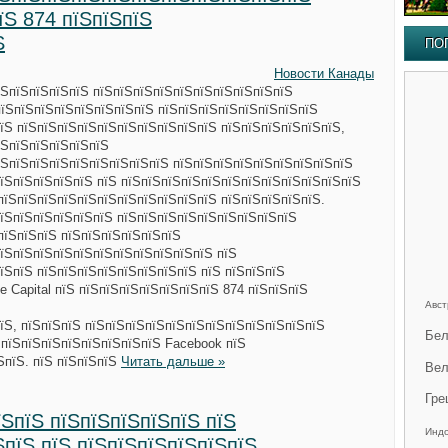
їЅ 874 пїЅпїЅпїЅ
Ѕ
ПО
Новости Канады
їЅпїЅпїЅпїЅпїЅ пїЅпїЅпїЅпїЅпїЅпїЅпїЅпїЅпїЅпїЅ
пїЅпїЅпїЅпїЅпїЅпїЅпїЅпїЅ пїЅпїЅпїЅпїЅпїЅпїЅпїЅпїЅ
їЅ пїЅпїЅпїЅпїЅпїЅпїЅпїЅпїЅпїЅпїЅ пїЅпїЅпїЅпїЅпїЅпїЅ,
їЅпїЅпїЅпїЅпїЅпїЅ
їЅпїЅпїЅпїЅпїЅпїЅпїЅпїЅпїЅ пїЅпїЅпїЅпїЅпїЅпїЅпїЅпїЅпїЅ
їЅпїЅпїЅпїЅпїЅ пїЅ пїЅпїЅпїЅпїЅпїЅпїЅпїЅпїЅпїЅпїЅпїЅпїЅ
пїЅпїЅпїЅпїЅпїЅпїЅпїЅпїЅпїЅпїЅпїЅ пїЅпїЅпїЅпїЅпїЅ.
їЅпїЅпїЅпїЅпїЅпїЅ пїЅпїЅпїЅпїЅпїЅпїЅпїЅпїЅпїЅ
пїЅпїЅпїЅ пїЅпїЅпїЅпїЅпїЅпїЅ
їЅпїЅпїЅпїЅпїЅпїЅпїЅпїЅпїЅпїЅпїЅ пїЅ
їЅпїЅ пїЅпїЅпїЅпїЅпїЅпїЅпїЅпїЅ пїЅ пїЅпїЅпїЅ
ue Capital пїЅ пїЅпїЅпїЅпїЅпїЅпїЅпїЅ 874 пїЅпїЅпїЅ
Авст
їЅ, пїЅпїЅпїЅ пїЅпїЅпїЅпїЅпїЅпїЅпїЅпїЅпїЅпїЅпїЅпїЅ
Бел
 пїЅпїЅпїЅпїЅпїЅпїЅпїЅпїЅ Facebook пїЅ
ЅпїЅ. пїЅ пїЅпїЅпїЅ
Читать дальше »
Вел
Гре
їЅпїЅ пїЅпїЅпїЅпїЅпїЅ пїЅ
Инд
ЅпїЅ пїЅ пїЅпїЅпїЅпїЅпїЅпїЅ