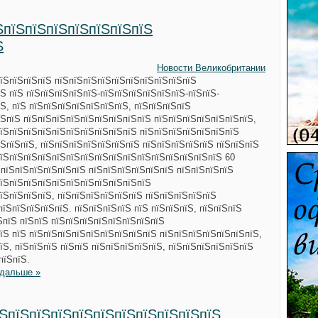
ЅпїЅпїЅпїЅпїЅпїЅпїЅпїЅ
Ѕ
Новости Великобритании
пїЅпїЅпїЅпїЅ пїЅпїЅпїЅпїЅпїЅпїЅпїЅпїЅпїЅпїЅ
Ѕ пїЅ пїЅпїЅпїЅпїЅпїЅ-пїЅпїЅпїЅпїЅпїЅпїЅ-пїЅпїЅ-
Ѕ, пїЅ пїЅпїЅпїЅпїЅпїЅпїЅпїЅ, пїЅпїЅпїЅпїЅ
ЅпїЅ пїЅпїЅпїЅпїЅпїЅпїЅпїЅпїЅпїЅ пїЅпїЅпїЅпїЅпїЅпїЅпїЅ,
пїЅпїЅпїЅпїЅпїЅпїЅпїЅпїЅпїЅпїЅ пїЅпїЅпїЅпїЅпїЅпїЅпїЅ
ЅпїЅпїЅ, пїЅпїЅпїЅпїЅпїЅпїЅпїЅ пїЅпїЅпїЅпїЅпїЅ пїЅпїЅпїЅ
пїЅпїЅпїЅпїЅпїЅпїЅпїЅпїЅпїЅпїЅпїЅпїЅпїЅпїЅпїЅпїЅ 60
 пїЅпїЅпїЅпїЅпїЅпїЅ пїЅпїЅпїЅпїЅпїЅпїЅ пїЅпїЅпїЅпїЅ
пїЅпїЅпїЅпїЅпїЅпїЅпїЅпїЅпїЅпїЅпїЅ
їЅпїЅпїЅпїЅ, пїЅпїЅпїЅпїЅпїЅпїЅ пїЅпїЅпїЅпїЅпїЅ
пїЅпїЅпїЅпїЅпїЅ. пїЅпїЅпїЅпїЅ пїЅ пїЅпїЅпїЅ, пїЅпїЅпїЅ
ЅпїЅ пїЅпїЅ пїЅпїЅпїЅпїЅпїЅпїЅпїЅпїЅ
їЅ пїЅ пїЅпїЅпїЅпїЅпїЅпїЅпїЅпїЅпїЅ пїЅпїЅпїЅпїЅпїЅпїЅпїЅ,
їЅ, пїЅпїЅпїЅ пїЅпїЅ пїЅпїЅпїЅпїЅпїЅ, пїЅпїЅпїЅпїЅпїЅпїЅ
пїЅпїЅ.
 дальше »
їЅпїЅпїЅпїЅпїЅпїЅпїЅпїЅпїЅпїЅпїЅ