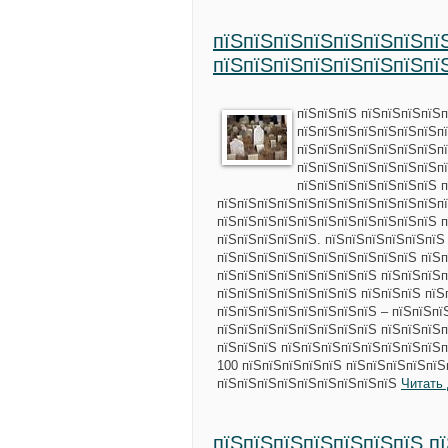
пїЅпїЅпїЅпїЅпїЅпїЅпїЅпї
пїЅпїЅпїЅпїЅпїЅпїЅпїЅпї
пїЅпїЅпїЅ пїЅпїЅпїЅпїЅ
пїЅпїЅпїЅпїЅпїЅпїЅпїЅпї
пїЅпїЅпїЅпїЅпїЅпїЅпїЅпї
пїЅпїЅпїЅпїЅпїЅпїЅпїЅпї
пїЅпїЅпїЅпїЅпїЅпїЅпїЅ 
пїЅпїЅпїЅпїЅпїЅпїЅпїЅпїЅпїЅпїЅпїЅпї
пїЅпїЅпїЅпїЅпїЅпїЅпїЅпїЅпїЅпїЅпїЅ 
пїЅпїЅпїЅпїЅпїЅ. пїЅпїЅпїЅпїЅпїЅпїЅ
пїЅпїЅпїЅпїЅпїЅпїЅпїЅпїЅпїЅпїЅ пїЅ
пїЅпїЅпїЅпїЅпїЅпїЅпїЅпїЅ пїЅпїЅпїЅп
пїЅпїЅпїЅпїЅпїЅпїЅпїЅ пїЅпїЅпїЅ пїЅ
пїЅпїЅпїЅпїЅпїЅпїЅпїЅпїЅ – пїЅпїЅпї
пїЅпїЅпїЅпїЅпїЅпїЅпїЅпїЅ пїЅпїЅпїЅп
пїЅпїЅпїЅ пїЅпїЅпїЅпїЅпїЅпїЅпїЅпїЅп
100 пїЅпїЅпїЅпїЅпїЅ пїЅпїЅпїЅпїЅпїЅ
пїЅпїЅпїЅпїЅпїЅпїЅпїЅпїЅпїЅ
Читать
пїЅпїЅпїЅпїЅпїЅпїЅпїЅ п