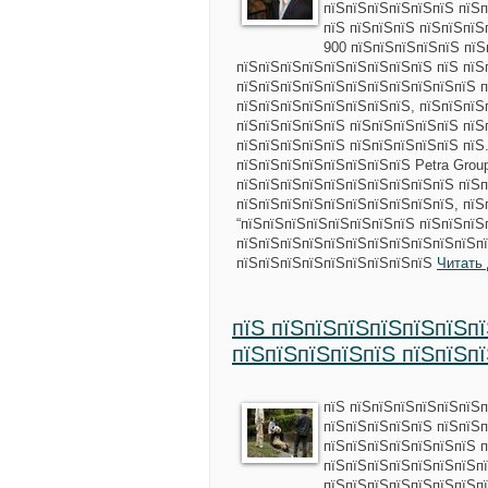
пїЅпїЅпїЅпїЅпїЅпїЅ пїЅ
пїЅ пїЅпїЅпїЅ пїЅпїЅпїЅ
900 пїЅпїЅпїЅпїЅпїЅ пїЅ
пїЅпїЅпїЅпїЅпїЅпїЅпїЅпїЅпїЅ пїЅ пїЅ
пїЅпїЅпїЅпїЅпїЅпїЅпїЅпїЅпїЅпїЅпїЅ 
пїЅпїЅпїЅпїЅпїЅпїЅпїЅпїЅ, пїЅпїЅпїЅ
пїЅпїЅпїЅпїЅпїЅ пїЅпїЅпїЅпїЅпїЅ пїЅ
пїЅпїЅпїЅпїЅпїЅ пїЅпїЅпїЅпїЅпїЅ пїЅ
пїЅпїЅпїЅпїЅпїЅпїЅпїЅпїЅ Petra Grou
пїЅпїЅпїЅпїЅпїЅпїЅпїЅпїЅпїЅпїЅ пїЅ
пїЅпїЅпїЅпїЅпїЅпїЅпїЅпїЅпїЅпїЅ, пїЅ
“пїЅпїЅпїЅпїЅпїЅпїЅпїЅпїЅ пїЅпїЅпїЅ
пїЅпїЅпїЅпїЅпїЅпїЅпїЅпїЅпїЅпїЅпїЅпї
пїЅпїЅпїЅпїЅпїЅпїЅпїЅпїЅпїЅ
Читать
пїЅ пїЅпїЅпїЅпїЅпїЅпїЅп
пїЅпїЅпїЅпїЅпїЅ пїЅпїЅп
пїЅ пїЅпїЅпїЅпїЅпїЅпїЅп
пїЅпїЅпїЅпїЅпїЅ пїЅпїЅп
пїЅпїЅпїЅпїЅпїЅпїЅпїЅ 
пїЅпїЅпїЅпїЅпїЅпїЅпїЅпї
пїЅпїЅпїЅпїЅпїЅпїЅпїЅпї