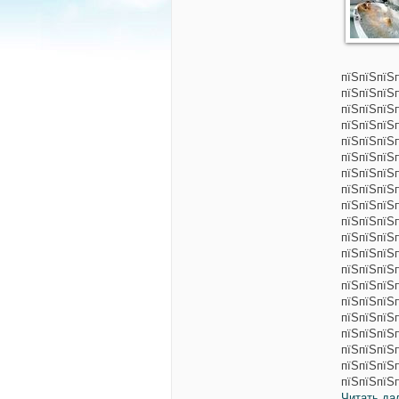
пїЅпїЅпїЅ
пїЅпїЅпїЅп
пїЅпїЅпїЅ
пїЅпїЅпїЅ
пїЅпїЅпїЅ
пїЅпїЅпїЅ
пїЅпїЅпїЅ
пїЅпїЅпїЅ
пїЅпїЅпїЅ
пїЅпїЅпїЅ
пїЅпїЅпїЅ
пїЅпїЅпїЅ
пїЅпїЅпїЅп
пїЅпїЅпїЅ
пїЅпїЅпїЅ
пїЅпїЅпїЅ
пїЅпїЅпїЅ
пїЅпїЅпїЅ
пїЅпїЅпїЅ
пїЅпїЅпїЅ
Читать да