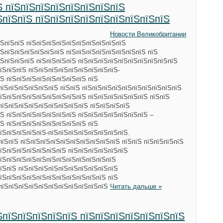
Ѕ пїЅпїЅпїЅпїЅпїЅпїЅпїЅпїЅ
ЅпїЅпїЅ пїЅпїЅпїЅпїЅпїЅпїЅпїЅпїЅпїЅ
Новости Великобритании
їЅпїЅпїЅ пїЅпїЅпїЅпїЅпїЅпїЅпїЅпїЅпїЅпїЅ
їЅпїЅпїЅпїЅпїЅпїЅпїЅ пїЅпїЅпїЅпїЅпїЅпїЅпїЅпїЅ пїЅ
їЅпїЅпїЅпїЅ пїЅпїЅпїЅпїЅ пїЅпїЅпїЅпїЅпїЅпїЅпїЅпїЅпїЅпїЅ
їЅпїЅпїЅ пїЅпїЅпїЅпїЅпїЅпїЅпїЅпїЅпїЅ-
їЅ пїЅпїЅпїЅпїЅпїЅпїЅпїЅпїЅ пїЅ
пїЅпїЅпїЅпїЅпїЅпїЅ пїЅпїЅ пїЅпїЅпїЅпїЅпїЅпїЅпїЅпїЅпїЅпїЅ
їЅпїЅпїЅпїЅпїЅпїЅпїЅпїЅпїЅ пїЅпїЅпїЅпїЅпїЅпїЅ пїЅпїЅ
пїЅпїЅпїЅпїЅпїЅпїЅпїЅпїЅпїЅ пїЅпїЅпїЅпїЅ
Ѕ пїЅпїЅпїЅпїЅпїЅпїЅпїЅ пїЅпїЅпїЅпїЅпїЅпїЅпїЅ –
Ѕ пїЅпїЅпїЅпїЅпїЅпїЅпїЅпїЅ пїЅ
їЅпїЅпїЅпїЅпїЅ-пїЅпїЅпїЅпїЅпїЅпїЅпїЅпїЅ.
пїЅпїЅ пїЅпїЅпїЅпїЅпїЅпїЅпїЅпїЅпїЅпїЅ пїЅпїЅ пїЅпїЅпїЅпїЅ
їЅпїЅпїЅпїЅпїЅпїЅпїЅ пїЅпїЅпїЅпїЅпїЅпїЅ
пїЅпїЅпїЅпїЅпїЅпїЅпїЅпїЅпїЅпїЅпїЅпїЅ
їЅпїЅ пїЅпїЅпїЅпїЅпїЅпїЅпїЅпїЅпїЅпїЅ
їЅпїЅпїЅпїЅпїЅпїЅпїЅпїЅпїЅпїЅпїЅ пїЅ
ЅпїЅпїЅпїЅпїЅпїЅпїЅпїЅпїЅпїЅпїЅпїЅ
Читать дальше »
ЅпїЅпїЅпїЅпїЅпїЅ пїЅпїЅпїЅпїЅпїЅпїЅпїЅ