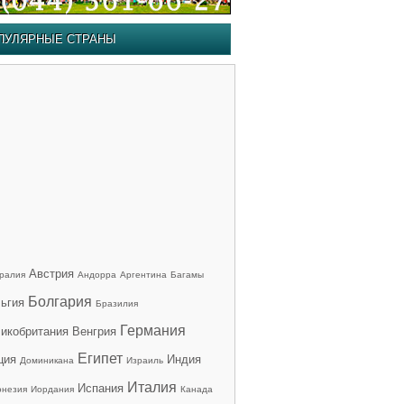
ПУЛЯРНЫЕ СТРАНЫ
Австрия
ралия
Андорра
Аргентина
Багамы
Болгария
ьгия
Бразилия
Германия
икобритания
Венгрия
Египет
ция
Индия
Доминикана
Израиль
Италия
Испания
онезия
Иордания
Канада