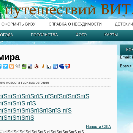
ОФОРМИТЬ ВИЗУ
СПРАВКА О НЕСУДИМОСТИ
ДЕТСКИЙ
ОГОДА
ПОСОЛЬСТВА
ФОТО
КАРТЫ
КО
мира
Email: 
Время 
ние новости туризма сегодня
пїЅпїЅпїЅпїЅпїЅ пїЅпїЅпїЅпїЅпїЅ
пїЅпїЅпїЅ пїЅ
пїЅпїЅпїЅпїЅпїЅпїЅпїЅ пїЅ
пїЅпїЅпїЅпїЅ
Новости США
пїЅпїЅпїЅпїЅпїЅпїЅпїЅ пїЅпїЅпїЅпїЅпїЅ пїЅ