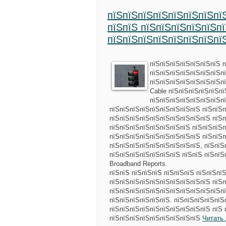
пїЅпїЅпїЅпїЅпїЅпїЅпїЅпї
пїЅпїЅ пїЅпїЅпїЅпїЅпїЅп
пїЅпїЅпїЅпїЅпїЅпїЅпїЅпї
пїЅпїЅпїЅпїЅпїЅпїЅпїЅ 
пїЅпїЅпїЅпїЅпїЅпїЅпїЅп
пїЅпїЅпїЅпїЅпїЅпїЅпїЅп
Cable пїЅпїЅпїЅпїЅпїЅпї
пїЅпїЅпїЅпїЅпїЅпїЅпїЅп
пїЅпїЅпїЅпїЅпїЅпїЅпїЅпїЅпїЅ пїЅпїЅп
пїЅпїЅпїЅпїЅпїЅпїЅпїЅпїЅпїЅпїЅ пїЅп
пїЅпїЅпїЅпїЅпїЅпїЅпїЅпїЅ пїЅпїЅпїЅп
пїЅпїЅпїЅпїЅпїЅпїЅпїЅпїЅпїЅ пїЅпїЅ
пїЅпїЅпїЅпїЅпїЅпїЅпїЅпїЅпїЅ, пїЅпїЅ
пїЅпїЅпїЅпїЅпїЅпїЅпїЅ пїЅпїЅ пїЅпїЅ
Broadband Reports.
пїЅпїЅ пїЅпїЅпїЅ пїЅпїЅпїЅ пїЅпїЅпї
пїЅпїЅпїЅпїЅпїЅпїЅпїЅпїЅпїЅпїЅ пїЅ
пїЅпїЅпїЅпїЅпїЅпїЅпїЅпїЅпїЅпїЅпїЅп
пїЅпїЅпїЅпїЅпїЅпїЅ. пїЅпїЅпїЅпїЅпїЅ
пїЅпїЅпїЅпїЅпїЅпїЅпїЅпїЅпїЅпїЅ пїЅ 
пїЅпїЅпїЅпїЅпїЅпїЅпїЅпїЅпїЅ
Читать