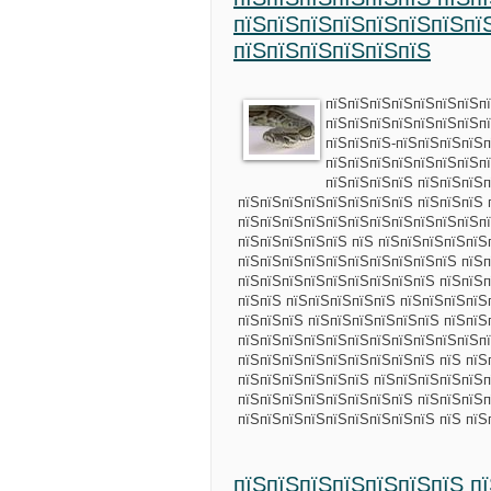
пїЅпїЅпїЅпїЅпїЅпїЅпїЅпї
пїЅпїЅпїЅпїЅпїЅпїЅ
пїЅпїЅпїЅпїЅпїЅпїЅпїЅп
пїЅпїЅпїЅпїЅпїЅпїЅпїЅпї
пїЅпїЅпїЅ-пїЅпїЅпїЅпїЅп
пїЅпїЅпїЅпїЅпїЅпїЅпїЅп
пїЅпїЅпїЅпїЅ пїЅпїЅпїЅп
пїЅпїЅпїЅпїЅпїЅпїЅпїЅпїЅ пїЅпїЅпїЅ 
пїЅпїЅпїЅпїЅпїЅпїЅпїЅпїЅпїЅпїЅпїЅп
пїЅпїЅпїЅпїЅпїЅ пїЅ пїЅпїЅпїЅпїЅпїЅ
пїЅпїЅпїЅпїЅпїЅпїЅпїЅпїЅпїЅпїЅ пїЅп
пїЅпїЅпїЅпїЅпїЅпїЅпїЅпїЅпїЅ пїЅпїЅп
пїЅпїЅ пїЅпїЅпїЅпїЅпїЅ пїЅпїЅпїЅпїЅ
пїЅпїЅпїЅ пїЅпїЅпїЅпїЅпїЅпїЅ пїЅпїЅ
пїЅпїЅпїЅпїЅпїЅпїЅпїЅпїЅпїЅпїЅпїЅп
пїЅпїЅпїЅпїЅпїЅпїЅпїЅпїЅпїЅ пїЅ пїЅ
пїЅпїЅпїЅпїЅпїЅпїЅ пїЅпїЅпїЅпїЅпїЅп
пїЅпїЅпїЅпїЅпїЅпїЅпїЅпїЅ пїЅпїЅпїЅп
пїЅпїЅпїЅпїЅпїЅпїЅпїЅпїЅпїЅ пїЅ пї
пїЅпїЅпїЅпїЅпїЅпїЅпїЅ п