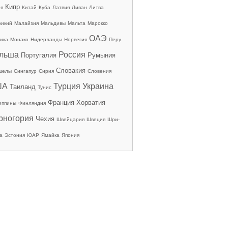
Кипр
ия
Китай
Куба
Латвия
Ливан
Литва
рикий
Малайзия
Мальдивы
Мальта
Марокко
ОАЭ
ика
Монако
Нидерланды
Норвегия
Перу
льша
Россия
Португалия
Румыния
Словакия
шелы
Сингапур
Сирия
Словения
ША
Турция
Украина
Таиланд
Тунис
Франция
Хорватия
иппины
Финляндия
рногория
Чехия
Швейцария
Швеция
Шри-
а
Эстония
ЮАР
Ямайка
Япония