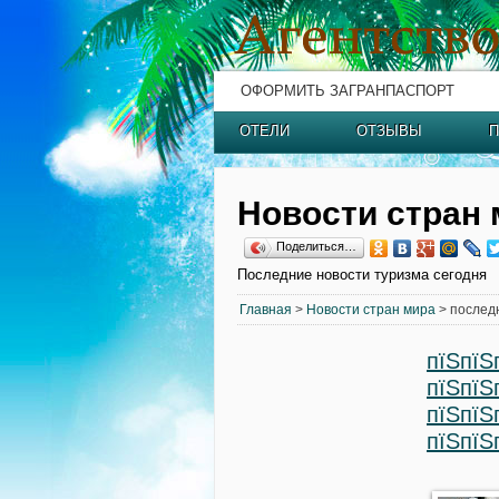
ОФОРМИТЬ ЗАГРАНПАСПОРТ
ОТЕЛИ
ОТЗЫВЫ
П
Новости стран 
Поделиться…
Последние новости туризма сегодня
Главная
>
Новости стран мира
> послед
пїЅпїЅ
пїЅпїЅ
пїЅпїЅ
пїЅпїЅ