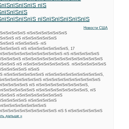
ЅпїЅпїЅпїЅпїЅ пїЅ
ЅпїЅпїЅпїЅ
ЅпїЅпїЅпїЅпїЅ пїЅпїЅпїЅпїЅпїЅпїЅ
Новости США
їЅпїЅпїЅпїЅпїЅ пїЅпїЅпїЅпїЅпїЅпїЅпїЅ
їЅпїЅпїЅ пїЅ пїЅпїЅпїЅпїЅпїЅпїЅ
ЅпїЅпїЅ пїЅпїЅпїЅпїЅ- пїЅ
ЅпїЅпїЅпїЅ пїЅ пїЅпїЅпїЅпїЅпїЅпїЅпїЅ, 17
пїЅпїЅпїЅпїЅпїЅпїЅпїЅпїЅпїЅпїЅпїЅ пїЅ пїЅпїЅпїЅпїЅпїЅ
пїЅпїЅпїЅпїЅ пїЅпїЅпїЅпїЅпїЅпїЅпїЅпїЅпїЅпїЅпїЅпїЅпїЅпїЅ
їЅпїЅпїЅ пїЅ пїЅпїЅпїЅпїЅпїЅпїЅпїЅпїЅ. пїЅпїЅпїЅпїЅпїЅпїЅ
їЅпїЅпїЅпїЅпїЅ пїЅпїЅ
Ѕ пїЅпїЅпїЅпїЅпїЅпїЅпїЅ пїЅпїЅпїЅпїЅпїЅпїЅпїЅпїЅпїЅпїЅ,
їЅпїЅпїЅпїЅпїЅпїЅпїЅпїЅ пїЅпїЅпїЅпїЅпїЅпїЅпїЅпїЅпїЅпїЅ
пїЅпїЅпїЅпїЅпїЅ пїЅ пїЅпїЅпїЅпїЅпїЅпїЅпїЅпїЅпїЅ,
 пїЅпїЅпїЅпїЅпїЅпїЅ пїЅпїЅпїЅпїЅпїЅпїЅпїЅпїЅпїЅ, пїЅ
їЅпїЅпїЅ пїЅпїЅпїЅпїЅпїЅпїЅпїЅпїЅ
їЅпїЅпїЅпїЅпїЅ пїЅпїЅпїЅпїЅпїЅ
 пїЅпїЅпїЅпїЅпїЅпїЅпїЅпїЅ
пїЅпїЅпїЅпїЅпїЅпїЅпїЅпїЅпїЅпїЅ пїЅ 5 пїЅпїЅпїЅпїЅпїЅпїЅ
ать дальше »