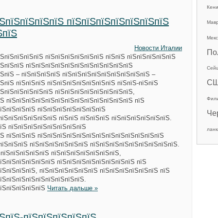
Кен
їЅпїЅпїЅпїЅпїЅ пїЅпїЅпїЅпїЅпїЅпїЅпїЅ
Мав
ЅпїЅ
Мекс
Новости Италии
По
ЅпїЅпїЅпїЅпїЅ пїЅпїЅпїЅпїЅпїЅпїЅ пїЅпїЅ пїЅпїЅпїЅпїЅпїЅ
їЅпїЅпїЅ пїЅпїЅпїЅпїЅпїЅпїЅпїЅпїЅпїЅпїЅпїЅ
Сей
ЅпїЅ – пїЅпїЅпїЅпїЅ пїЅпїЅпїЅпїЅпїЅпїЅпїЅпїЅпїЅ –
С
ЅпїЅ пїЅпїЅпїЅ пїЅпїЅпїЅпїЅпїЅпїЅпїЅ пїЅпїЅ-пїЅпїЅ
їЅпїЅпїЅпїЅпїЅпїЅ пїЅпїЅпїЅпїЅпїЅпїЅпїЅпїЅ,
Фил
Ѕ пїЅпїЅпїЅпїЅпїЅпїЅпїЅпїЅпїЅпїЅпїЅпїЅпїЅ пїЅ
їЅпїЅпїЅпїЅ пїЅпїЅпїЅпїЅпїЅпїЅпїЅ
Че
пїЅпїЅпїЅпїЅпїЅпїЅ пїЅпїЅ пїЅпїЅпїЅ пїЅпїЅпїЅпїЅпїЅпїЅ.
їЅ пїЅпїЅпїЅпїЅпїЅпїЅпїЅпїЅ
ланк
їЅ пїЅпїЅпїЅ пїЅпїЅпїЅпїЅпїЅпїЅпїЅпїЅпїЅпїЅпїЅпїЅпїЅ
пїЅпїЅпїЅ пїЅпїЅпїЅпїЅпїЅпїЅ пїЅпїЅпїЅпїЅпїЅпїЅпїЅпїЅпїЅ.
 пїЅпїЅпїЅпїЅпїЅ пїЅпїЅпїЅпїЅпїЅпїЅпїЅ,
їЅпїЅпїЅпїЅпїЅпїЅ пїЅпїЅпїЅпїЅпїЅпїЅпїЅпїЅ пїЅ
їЅпїЅпїЅпїЅ, пїЅпїЅпїЅпїЅпїЅпїЅ пїЅпїЅпїЅпїЅпїЅпїЅ пїЅ
їЅпїЅпїЅпїЅпїЅпїЅпїЅпїЅпїЅ.
пїЅпїЅпїЅпїЅпїЅ
Читать дальше »
їЅпїЅ-пїЅпїЅпїЅпїЅпїЅ