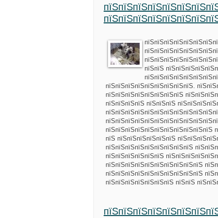
пїЅпїЅпїЅпїЅпїЅпїЅпїЅпї
пїЅпїЅпїЅпїЅпїЅпїЅпїЅпї
пїЅпїЅпїЅпїЅпїЅпїЅпїЅп
пїЅпїЅпїЅпїЅпїЅпїЅпїЅп
пїЅпїЅпїЅпїЅпїЅпїЅпїЅп
пїЅпїЅ пїЅпїЅпїЅпїЅпїЅп
пїЅпїЅпїЅпїЅпїЅпїЅпїЅп
пїЅпїЅпїЅпїЅпїЅпїЅпїЅпїЅпїЅ. пїЅпїЅ
пїЅпїЅпїЅпїЅпїЅпїЅпїЅпїЅ пїЅпїЅпїЅп
пїЅпїЅпїЅпїЅ пїЅпїЅпїЅ пїЅпїЅпїЅпїЅ
пїЅпїЅпїЅпїЅпїЅпїЅпїЅпїЅпїЅпїЅпїЅпї
пїЅпїЅпїЅпїЅпїЅпїЅпїЅпїЅпїЅпїЅпїЅпї
пїЅпїЅпїЅпїЅпїЅпїЅпїЅпїЅпїЅпїЅпїЅ п
пїЅ пїЅпїЅпїЅпїЅпїЅпїЅ пїЅпїЅпїЅпїЅ
пїЅпїЅпїЅпїЅпїЅпїЅпїЅпїЅпїЅ пїЅпїЅп
пїЅпїЅпїЅпїЅпїЅпїЅ пїЅпїЅпїЅпїЅпїЅ
пїЅпїЅпїЅпїЅпїЅпїЅпїЅпїЅпїЅпїЅ пїЅп
пїЅпїЅпїЅпїЅпїЅпїЅпїЅпїЅпїЅпїЅ пїЅп
пїЅпїЅпїЅпїЅпїЅпїЅпїЅ пїЅпїЅ пїЅпї
пїЅпїЅпїЅпїЅпїЅпїЅпїЅпї