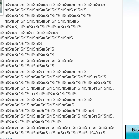
пїЅпїЅпїЅпїЅпїЅпїЅпїЅ пїЅпїЅпїЅпїЅпїЅпїЅпїЅпїЅпїЅ
пїЅпїЅпїЅпїЅпїЅпїЅпїЅпїЅпїЅпїЅпїЅ пїЅпїЅ
пїЅпїЅпїЅпїЅпїЅпїЅпїЅпїЅпїЅпїЅпїЅпїЅпїЅпїЅ
пїЅпїЅпїЅпїЅпїЅпїЅпїЅпїЅпїЅпїЅпїЅпїЅ
пїЅпїЅпїЅ, пїЅпїЅпїЅпїЅпїЅпїЅпїЅпїЅпїЅпїЅ
їЅпїЅпїЅ. пїЅпїЅ пїЅпїЅпїЅпїЅ
пїЅпїЅпїЅпїЅпїЅпїЅпїЅпїЅпїЅпїЅпїЅпїЅ
пїЅпїЅпїЅпїЅпїЅпїЅпїЅ
пїЅпїЅпїЅпїЅпїЅпїЅпїЅпїЅпїЅ
пїЅпїЅпїЅпїЅпїЅпїЅпїЅпїЅпїЅ
пїЅпїЅпїЅпїЅпїЅпїЅпїЅпїЅпїЅпїЅпїЅпїЅ
пїЅпїЅпїЅпїЅпїЅпїЅпїЅпїЅпїЅ.
пїЅпїЅпїЅпїЅпїЅпїЅпїЅ пїЅпїЅпїЅпїЅпїЅпїЅпїЅ
пїЅпїЅпїЅпїЅ пїЅпїЅпїЅпїЅпїЅпїЅпїЅпїЅпїЅпїЅпїЅ пїЅпїЅ
пїЅпїЅпїЅпїЅпїЅпїЅпїЅпїЅпїЅпїЅпїЅ пїЅпїЅпїЅпїЅпїЅпїЅпїЅ
пїЅпїЅпїЅпїЅпїЅ пїЅпїЅпїЅпїЅпїЅпїЅпїЅпїЅ пїЅпїЅпїЅпїЅпїЅ.
їЅпїЅпїЅпїЅпїЅ, пїЅ пїЅпїЅпїЅпїЅпїЅпїЅ
пїЅпїЅпїЅпїЅпїЅпїЅпїЅ пїЅпїЅпїЅпїЅпїЅпїЅпїЅпїЅ,
пїЅпїЅпїЅпїЅпїЅ пїЅпїЅпїЅпїЅпїЅпїЅпїЅ
пїЅпїЅпїЅпїЅпїЅпїЅ пїЅпїЅпїЅпїЅпїЅпїЅпїЅ пїЅпїЅ
пїЅпїЅпїЅпїЅпїЅпїЅ пїЅпїЅпїЅпїЅпїЅпїЅпїЅ пїЅпїЅпїЅпїЅпїЅ.
пїЅпїЅпїЅ пїЅпїЅпїЅпїЅпїЅпїЅпїЅ
пїЅпїЅпїЅпїЅпїЅпїЅпїЅпїЅпїЅ пїЅпїЅ пїЅпїЅпїЅ пїЅпїЅпїЅпїЅ
пїЅпїЅпїЅпїЅпїЅпїЅпїЅпїЅ пїЅ пїЅпїЅпїЅпїЅпїЅ 1940-пїЅ
льше »