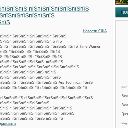
ЅпїЅпїЅпїЅ пїЅпїЅпїЅпїЅпїЅпїЅпїЅ
ПО
їЅпїЅпїЅпїЅпїЅпїЅпїЅ
ЅпїЅ
Новости США
пїЅпїЅпїЅпїЅпїЅпїЅпїЅпїЅпїЅпїЅпїЅпїЅ
їЅ-пїЅпїЅпїЅпїЅпїЅпїЅпїЅпїЅпїЅ пїЅ
їЅпїЅ пїЅпїЅпїЅпїЅпїЅпїЅпїЅпїЅпїЅпїЅпїЅпїЅ Time Warner
ЅпїЅпїЅпїЅпїЅ пїЅпїЅпїЅпїЅпїЅпїЅ
їЅпїЅпїЅпїЅ пїЅпїЅ пїЅпїЅпїЅпїЅпїЅ
їЅпїЅпїЅпїЅпїЅпїЅпїЅпїЅ. пїЅпїЅпїЅ
їЅпїЅпїЅпїЅпїЅ пїЅпїЅпїЅпїЅпїЅпїЅпїЅпїЅпїЅ
їЅпїЅпїЅпїЅпїЅпїЅпїЅпїЅ пїЅпїЅ
пїЅпїЅпїЅпїЅпїЅпїЅпїЅпїЅпїЅпїЅпїЅ
пїЅпїЅпїЅ пїЅпїЅпїЅпїЅпїЅпїЅпїЅ Ars Technica пїЅпїЅ
пїЅпїЅпїЅпїЅпїЅпїЅпїЅ пїЅпїЅ пїЅпїЅпїЅпїЅпїЅпїЅ
Авст
Бел
ЅпїЅпїЅпїЅпїЅ пїЅпїЅпїЅпїЅпїЅпїЅпїЅпїЅпїЅпїЅпїЅпїЅ
пїЅпїЅпїЅпїЅпїЅпїЅпїЅпїЅпїЅ
Вел
їЅпїЅ пїЅпїЅпїЅпїЅпїЅпїЅпїЅпїЅпїЅпїЅпїЅ
пїЅпїЅпїЅпїЅпїЅпїЅ пїЅпїЅпїЅпїЅпїЅпїЅпїЅ
Гре
пїЅпїЅпїЅпїЅпїЅпїЅпїЅпїЅ пїЅпїЅпїЅ
 дальше »
Инд