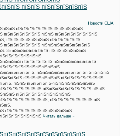
ЅпїЅпїЅ пїЅпїЅ пїЅпїЅпїЅпїЅпїЅ
Новости США
їЅпїЅпїЅ пїЅпїЅпїЅпїЅпїЅпїЅпїЅпїЅпїЅпїЅпїЅ
Ѕ пїЅпїЅпїЅпїЅпїЅпїЅ пїЅпїЅ пїЅпїЅпїЅпїЅпїЅпїЅпїЅ
їЅ, пїЅпїЅпїЅпїЅпїЅпїЅпїЅ пїЅпїЅпїЅпїЅпїЅ
їЅ пїЅпїЅпїЅпїЅпїЅпїЅ пїЅпїЅпїЅпїЅпїЅпїЅпїЅпїЅ
їЅ. 35-пїЅпїЅпїЅпїЅпїЅпїЅ пїЅпїЅпїЅпїЅпїЅпїЅ
пїЅпїЅпїЅпїЅпїЅпїЅпїЅ
їЅпїЅпїЅпїЅ пїЅпїЅпїЅпїЅпїЅ пїЅпїЅпїЅпїЅпїЅпїЅпїЅ
пїЅпїЅпїЅпїЅпїЅпїЅпїЅпїЅпїЅпїЅ
їЅпїЅпїЅпїЅпїЅпїЅ, пїЅпїЅпїЅпїЅпїЅпїЅпїЅпїЅпїЅпїЅпїЅпїЅ
їЅпїЅпїЅпїЅ пїЅпїЅпїЅпїЅпїЅпїЅ пїЅпїЅпїЅпїЅпїЅпїЅпїЅ.
пїЅпїЅ, пїЅпїЅ пїЅпїЅпїЅпїЅ-пїЅпїЅпїЅпїЅпїЅпїЅпїЅ
пїЅпїЅпїЅпїЅпїЅпїЅпїЅ пїЅпїЅпїЅпїЅпїЅпїЅпїЅпїЅ пїЅпїЅ
їЅпїЅпїЅ пїЅпїЅпїЅпїЅпїЅпїЅпїЅпїЅпїЅ
пїЅпїЅпїЅпїЅпїЅпїЅпїЅпїЅ, пїЅпїЅпїЅпїЅпїЅпїЅпїЅ пїЅ
їЅпїЅ.
їЅ пїЅпїЅпїЅпїЅпїЅпїЅпїЅпїЅпїЅпїЅпїЅ
ЅпїЅпїЅпїЅпїЅпїЅпїЅпїЅ
Читать дальше »
їЅпїЅпїЅпїЅпїЅпїЅпїЅпїЅпїЅпїЅ