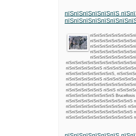
пїЅпїЅпїЅпїЅпїЅпїЅ пїЅп
пїЅпїЅпїЅпїЅпїЅпїЅпїЅпї
пїЅпїЅпїЅпїЅпїЅпїЅпїЅпї
пїЅпїЅпїЅпїЅпїЅпїЅпїЅп
пїЅпїЅпїЅпїЅпїЅпїЅпїЅпї
пїЅпїЅпїЅпїЅпїЅпїЅпїЅпї
пїЅпїЅпїЅпїЅпїЅпїЅпїЅп
пїЅпїЅпїЅпїЅпїЅпїЅпїЅпїЅпїЅпїЅпїЅпї
пїЅпїЅпїЅпїЅпїЅпїЅ пїЅпїЅпїЅпїЅпїЅп
пїЅпїЅпїЅпїЅпїЅпїЅпїЅпїЅ, пїЅпїЅпїЅ
пїЅпїЅпїЅпїЅпїЅпїЅ пїЅпїЅпїЅпїЅпїЅп
пїЅпїЅпїЅпїЅпїЅпїЅпїЅпїЅпїЅпїЅпїЅп
пїЅпїЅпїЅпїЅпїЅпїЅ пїЅпїЅ пїЅпїЅпїЅ
пїЅпїЅпїЅпїЅпїЅпїЅпїЅпїЅ Brucellosis
пїЅпїЅпїЅпїЅпїЅпїЅпїЅпїЅпїЅпїЅпїЅ п
пїЅпїЅпїЅпїЅпїЅпїЅпїЅпїЅпїЅпїЅ пїЅп
пїЅпїЅпїЅпїЅпїЅпїЅпїЅпїЅпїЅпїЅпїЅ п
пїЅпїЅпїЅпїЅпїЅпїЅпїЅпїЅпїЅпїЅпїЅ 
пїЅпїЅпїЅпїЅпїЅпїЅ пїЅп