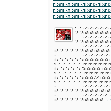
пїЅпїЅпїЅпїЅпїЅпїЅпїЅпї
пїЅпїЅпїЅпїЅпїЅпїЅпїЅпї
пїЅпїЅпїЅпїЅпїЅпїЅпїЅпї
пїЅпїЅпїЅпїЅпїЅпїЅпїЅп
пїЅпїЅпїЅпїЅпїЅпїЅпїЅп
пїЅпїЅпїЅпїЅпїЅпїЅпїЅпї
пїЅпїЅпїЅпїЅпїЅпїЅпїЅпї
пїЅпїЅпїЅпїЅпїЅпїЅ, пїЅ
пїЅпїЅпїЅпїЅпїЅпїЅпїЅпїЅ пїЅпїЅпїЅ
пїЅпїЅпїЅпїЅпїЅпїЅпїЅ пїЅпїЅпїЅпїЅп
пїЅпїЅпїЅпїЅпїЅпїЅпїЅпїЅпїЅпїЅпїЅ п
пїЅпїЅпїЅпїЅпїЅпїЅпїЅпїЅпїЅпїЅпїЅпї
пїЅ пїЅпїЅпїЅ пїЅпїЅпїЅпїЅпїЅ, пїЅп
пїЅпїЅ пїЅпїЅпїЅпїЅпїЅпїЅпїЅ пїЅпїЅ
пїЅпїЅпїЅпїЅпїЅпїЅпїЅпїЅ AP. пїЅпїЅ
пїЅпїЅпїЅпїЅпїЅпїЅпїЅпїЅпїЅ пїЅпїЅп
пїЅпїЅпїЅпїЅпїЅпїЅпїЅпїЅпїЅпїЅ пїЅп
пїЅпїЅпїЅпїЅпїЅпїЅпїЅпїЅпїЅ пїЅ пїЅ
пїЅпїЅпїЅпїЅпїЅпїЅпїЅпїЅпїЅпїЅпїЅ, 
пїЅпїЅпїЅпїЅпїЅпїЅпїЅпїЅпїЅпїЅ
Чит