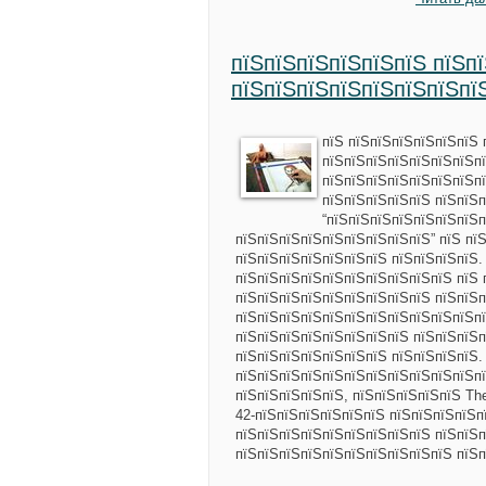
пїЅпїЅпїЅпїЅпїЅпїЅ пїЅп
пїЅпїЅпїЅпїЅпїЅпїЅпїЅпї
пїЅ пїЅпїЅпїЅпїЅпїЅпїЅ 
пїЅпїЅпїЅпїЅпїЅпїЅпїЅпї
пїЅпїЅпїЅпїЅпїЅпїЅпїЅпї
пїЅпїЅпїЅпїЅпїЅ пїЅпїЅ
“пїЅпїЅпїЅпїЅпїЅпїЅпїЅ
пїЅпїЅпїЅпїЅпїЅпїЅпїЅпїЅпїЅ” пїЅ пї
пїЅпїЅпїЅпїЅпїЅпїЅпїЅ пїЅпїЅпїЅпїЅ.
пїЅпїЅпїЅпїЅпїЅпїЅпїЅпїЅпїЅпїЅ пїЅ 
пїЅпїЅпїЅпїЅпїЅпїЅпїЅпїЅпїЅ пїЅпїЅп
пїЅпїЅпїЅпїЅпїЅпїЅпїЅпїЅпїЅпїЅпїЅп
пїЅпїЅпїЅпїЅпїЅпїЅпїЅпїЅ пїЅпїЅпїЅп
пїЅпїЅпїЅпїЅпїЅпїЅпїЅ пїЅпїЅпїЅпїЅ.
пїЅпїЅпїЅпїЅпїЅпїЅпїЅпїЅпїЅпїЅпїЅп
пїЅпїЅпїЅпїЅпїЅ, пїЅпїЅпїЅпїЅпїЅ Th
42-пїЅпїЅпїЅпїЅпїЅпїЅ пїЅпїЅпїЅпїЅп
пїЅпїЅпїЅпїЅпїЅпїЅпїЅпїЅпїЅ пїЅпїЅп
пїЅпїЅпїЅпїЅпїЅпїЅпїЅпїЅпїЅпїЅ пїЅ