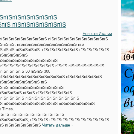
їЅпїЅпїЅпїЅпїЅпїЅпїЅ
ЅпїЅ пїЅпїЅпїЅпїЅпїЅпїЅ
Новости Италии
пїЅпїЅпїЅпїЅпїЅпїЅпїЅпїЅ пїЅпїЅпїЅпїЅпїЅпїЅпїЅпїЅпїЅпїЅ
ЅпїЅпїЅ, пїЅпїЅпїЅпїЅпїЅпїЅпїЅпїЅпїЅпїЅ пїЅ
ЅпїЅпїЅ пїЅпїЅпїЅпїЅ. пїЅпїЅпїЅпїЅпїЅпїЅ пїЅпїЅпїЅпїЅпїЅ
пїЅпїЅпїЅпїЅпїЅ
пїЅпїЅпїЅпїЅпїЅпїЅпїЅпїЅпїЅпїЅ
ЅпїЅпїЅпїЅпїЅпїЅпїЅпїЅпїЅпїЅ пїЅпїЅ пїЅпїЅпїЅпїЅпїЅпїЅ
 пїЅпїЅпїЅпїЅ 50 пїЅпїЅ 300
пїЅпїЅпїЅпїЅпїЅпїЅпїЅпїЅпїЅпїЅпїЅ пїЅпїЅпїЅпїЅпїЅпїЅ
їЅпїЅпїЅпїЅпїЅпїЅпїЅ пїЅ
їЅпїЅ пїЅпїЅпїЅпїЅпїЅпїЅпїЅпїЅпїЅ
їЅпїЅпїЅпїЅ пїЅпїЅ пїЅпїЅпїЅпїЅпїЅпїЅ
 пїЅпїЅпїЅпїЅ пїЅпїЅпїЅпїЅпїЅпїЅпїЅпїЅпїЅ
їЅ пїЅпїЅпїЅпїЅпїЅпїЅпїЅпїЅпїЅ пїЅпїЅпїЅпїЅпїЅпїЅ
e Times.
їЅпїЅ пїЅпїЅпїЅпїЅпїЅпїЅпїЅпїЅпїЅ
їЅпїЅпїЅпїЅпїЅ, пїЅпїЅпїЅ пїЅпїЅпїЅпїЅпїЅпїЅпїЅпїЅпїЅпїЅ
пїЅ пїЅпїЅпїЅпїЅпїЅпїЅ
Читать дальше »