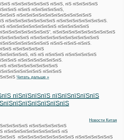
їЅпїЅ пїЅпїЅпїЅпїЅпїЅпїЅ пїЅпїЅ, пїЅ пїЅпїЅпїЅпїЅ
їЅпїЅпїЅ пїЅпїЅ пїЅпїЅпїЅпїЅпїЅ,
їЅпїЅпїЅ пїЅпїЅпїЅпїЅпїЅпїЅпїЅпїЅпїЅпїЅпїЅпїЅ
їЅ пїЅпїЅпїЅпїЅпїЅпїЅпїЅпїЅ пїЅпїЅпїЅпїЅпїЅпїЅпїЅпїЅ.
пїЅ пїЅпїЅпїЅпїЅпїЅпїЅпїЅпїЅ пїЅпїЅпїЅпїЅпїЅ
пїЅпїЅпїЅпїЅпїЅпїЅпїЅпїЅ”, пїЅпїЅпїЅпїЅпїЅпїЅпїЅпїЅпїЅпїЅ
пїЅпїЅпїЅпїЅпїЅ пїЅпїЅпїЅпїЅпїЅпїЅпїЅпїЅпїЅпїЅпїЅ
пїЅпїЅпїЅпїЅпїЅпїЅпїЅпїЅ пїЅпїЅ-пїЅпїЅ-пїЅпїЅ.
пїЅпїЅ пїЅпїЅпїЅпїЅпїЅ
ЅпїЅпїЅпїЅпїЅ, пїЅ пїЅ пїЅпїЅпїЅ пїЅпїЅпїЅпїЅпїЅ
їЅпїЅпїЅ пїЅпїЅпїЅпїЅпїЅпїЅпїЅ.
ЅпїЅ пїЅпїЅпїЅпїЅпїЅпїЅпїЅпїЅ
їЅпїЅпїЅпїЅпїЅпїЅпїЅ пїЅпїЅпїЅ
їЅпїЅпїЅ
Читать дальше »
ЅпїЅ пїЅпїЅпїЅпїЅ пїЅпїЅпїЅпїЅпїЅ
їЅпїЅпїЅпїЅпїЅпїЅпїЅпїЅ
Новости Китая
їЅпїЅпїЅпїЅпїЅ пїЅпїЅпїЅпїЅпїЅпїЅ
їЅ пїЅпїЅпїЅпїЅпїЅпїЅпїЅпїЅпїЅ пїЅ
їЅпїЅпїЅ пїЅпїЅпїЅпїЅпїЅпїЅпїЅпїЅпїЅ пїЅпїЅпїЅпїЅпїЅпїЅ