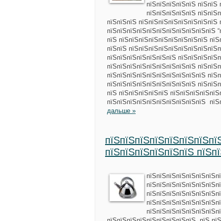
пїЅпїЅпїЅпїЅпїЅ пїЅпїЅ 
пїЅпїЅпїЅпїЅпїЅ пїЅпїЅп
пїЅпїЅпїЅ пїЅпїЅпїЅпїЅпїЅпїЅпїЅпїЅ 
пїЅпїЅпїЅпїЅпїЅпїЅпїЅпїЅпїЅпїЅпїЅ “
пїЅ пїЅпїЅпїЅпїЅпїЅпїЅпїЅпїЅпїЅ пїЅ
пїЅпїЅ пїЅпїЅпїЅпїЅпїЅпїЅпїЅпїЅпїЅ
пїЅпїЅпїЅпїЅпїЅпїЅпїЅ пїЅпїЅпїЅпїЅп
пїЅпїЅпїЅпїЅпїЅпїЅпїЅпїЅпїЅ пїЅпїЅп
пїЅпїЅпїЅпїЅпїЅпїЅпїЅпїЅпїЅпїЅ пїЅп
пїЅпїЅпїЅпїЅпїЅпїЅпїЅпїЅпїЅ пїЅпїЅп
пїЅ пїЅпїЅпїЅпїЅпїЅ пїЅпїЅпїЅпїЅпїЅ
пїЅпїЅпїЅпїЅпїЅпїЅпїЅпїЅпїЅпїЅ пїЅ
дальше »
пїЅпїЅпїЅпїЅпїЅпїЅпїЅпї
пїЅпїЅпїЅпїЅпїЅпїЅ пїЅп
пїЅпїЅпїЅпїЅпїЅпїЅпїЅп
пїЅпїЅпїЅпїЅпїЅпїЅпїЅпї
пїЅпїЅпїЅпїЅпїЅпїЅпїЅпї
пїЅпїЅпїЅпїЅпїЅпїЅпїЅпї
пїЅпїЅпїЅпїЅпїЅпїЅпїЅпї
пїЅпїЅпїЅпїЅпїЅпїЅпїЅпїЅпїЅ, пїЅ пї