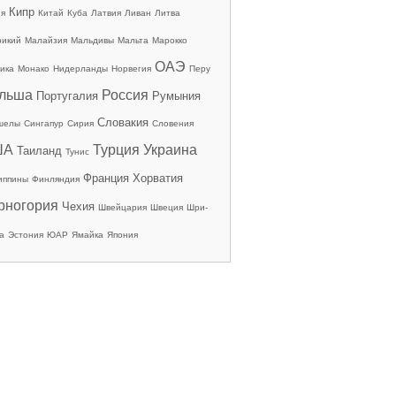
Кипр
ия
Китай
Куба
Латвия
Ливан
Литва
рикий
Малайзия
Мальдивы
Мальта
Марокко
ОАЭ
ика
Монако
Нидерланды
Норвегия
Перу
льша
Россия
Португалия
Румыния
Словакия
шелы
Сингапур
Сирия
Словения
ША
Турция
Украина
Таиланд
Тунис
Франция
Хорватия
иппины
Финляндия
рногория
Чехия
Швейцария
Швеция
Шри-
а
Эстония
ЮАР
Ямайка
Япония