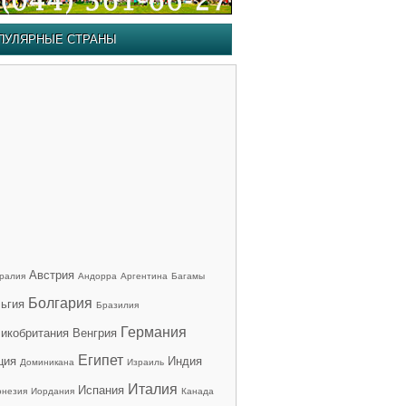
ПУЛЯРНЫЕ СТРАНЫ
Австрия
ралия
Андорра
Аргентина
Багамы
Болгария
ьгия
Бразилия
Германия
икобритания
Венгрия
Египет
ция
Индия
Доминикана
Израиль
Италия
Испания
онезия
Иордания
Канада