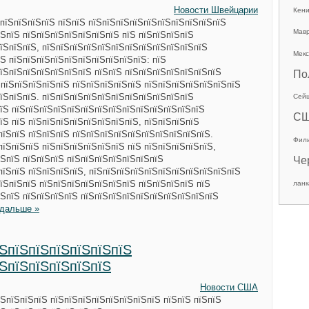
Новости Швейцарии
Кен
 пїЅпїЅпїЅпїЅ пїЅпїЅ пїЅпїЅпїЅпїЅпїЅпїЅпїЅпїЅпїЅпїЅ
Мав
ЅпїЅ пїЅпїЅпїЅпїЅпїЅпїЅпїЅ пїЅ пїЅпїЅпїЅпїЅ
їЅпїЅпїЅ, пїЅпїЅпїЅпїЅпїЅпїЅпїЅпїЅпїЅпїЅпїЅпїЅ
Мекс
Ѕ пїЅпїЅпїЅпїЅпїЅпїЅпїЅпїЅпїЅпїЅ: пїЅ
їЅпїЅпїЅпїЅпїЅпїЅпїЅ пїЅпїЅ пїЅпїЅпїЅпїЅпїЅпїЅпїЅ
По
ЅпїЅпїЅпїЅпїЅпїЅ пїЅпїЅпїЅпїЅпїЅ пїЅпїЅпїЅпїЅпїЅпїЅпїЅ
їЅпїЅпїЅ. пїЅпїЅпїЅпїЅпїЅпїЅпїЅпїЅпїЅпїЅпїЅ
Сей
їЅ пїЅпїЅпїЅпїЅпїЅпїЅпїЅпїЅпїЅпїЅпїЅпїЅпїЅпїЅ
С
їЅ пїЅ пїЅпїЅпїЅпїЅпїЅпїЅпїЅпїЅ, пїЅпїЅпїЅпїЅ
пїЅпїЅ пїЅпїЅпїЅ пїЅпїЅпїЅпїЅпїЅпїЅпїЅпїЅпїЅпїЅ.
Фил
пїЅпїЅпїЅ пїЅпїЅпїЅпїЅпїЅпїЅ пїЅ пїЅпїЅпїЅпїЅпїЅ,
ЅпїЅ пїЅпїЅпїЅ пїЅпїЅпїЅпїЅпїЅпїЅпїЅ
Че
пїЅпїЅ пїЅпїЅпїЅпїЅ, пїЅпїЅпїЅпїЅпїЅпїЅпїЅпїЅпїЅпїЅпїЅ
їЅпїЅпїЅ пїЅпїЅпїЅпїЅпїЅпїЅпїЅ пїЅпїЅпїЅпїЅ пїЅ
ланк
пїЅпїЅ пїЅпїЅпїЅпїЅ пїЅпїЅпїЅпїЅпїЅпїЅпїЅпїЅпїЅпїЅ
 дальше »
їЅпїЅпїЅпїЅпїЅпїЅпїЅ
їЅпїЅпїЅпїЅпїЅпїЅ
Новости США
ЅпїЅпїЅпїЅ пїЅпїЅпїЅпїЅпїЅпїЅпїЅпїЅ пїЅпїЅ пїЅпїЅ