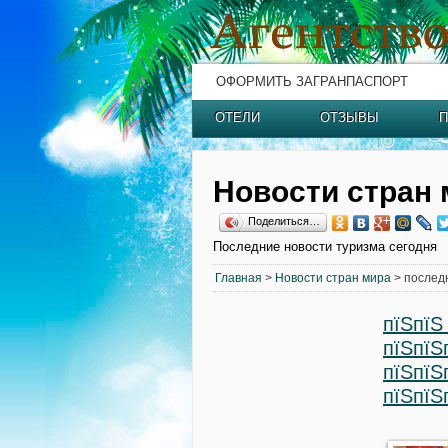
ОФОРМИТЬ ЗАГРАНПАСПОРТ
ОТЕЛИ
ОТЗЫВЫ
П
Новости стран 
Поделиться…
Последние новости туризма сегодня
Главная
>
Новости стран мира
> послед
пїЅпїЅ
пїЅпїЅ
пїЅпїЅ
пїЅпїЅ