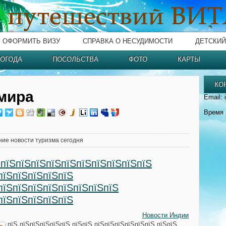
ОФОРМИТЬ ВИЗУ
СПРАВКА О НЕСУДИМОСТИ
ДЕТСКИЙ
ОГОДА
ПОСОЛЬСТВА
ФОТО
КАРТЫ
КО
мира
Email: 
Время 
ние новости туризма сегодня
 пїЅпїЅпїЅпїЅпїЅпїЅпїЅпїЅпїЅпїЅ
пїЅпїЅпїЅпїЅпїЅ
пїЅпїЅпїЅпїЅпїЅпїЅпїЅпїЅ
пїЅпїЅпїЅпїЅпїЅ
Новости Индии
пїЅ пїЅпїЅпїЅпїЅпїЅ пїЅпїЅ пїЅпїЅпїЅпїЅпїЅпїЅ пїЅпїЅ