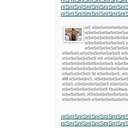
пїЅ пїЅпїЅпїЅпїЅпїЅпїЅп
пїЅпїЅпїЅпїЅпїЅпїЅпїЅпї
пїЅпїЅпїЅпїЅпїЅпїЅпїЅпї
пїЅ пїЅпїЅпїЅпїЅпїЅпїЅ
пїЅпїЅпїЅпїЅпїЅпїЅпїЅп
пїЅпїЅпїЅпїЅпїЅпїЅпїЅпї
пїЅпїЅпїЅпїЅпїЅпїЅпїЅ п
пїЅпїЅпїЅпїЅпїЅпїЅпїЅп
пїЅпїЅпїЅ-пїЅпїЅпїЅпїЅпїЅпїЅпїЅ пїЅ
пїЅпїЅпїЅпїЅпїЅпїЅ пїЅ пїЅпїЅпїЅпїЅ
пїЅпїЅпїЅпїЅпїЅпїЅпїЅпїЅпїЅ пїЅпїЅп
пїЅпїЅпїЅпїЅпїЅпїЅпїЅпїЅпїЅпїЅпїЅпї
пїЅпїЅпїЅпїЅпїЅ 50 пїЅпїЅпїЅпїЅ, пї
499 пїЅпїЅпїЅпїЅ, пїЅпїЅпїЅпїЅпїЅпї
пїЅпїЅ пїЅпїЅпїЅпїЅпїЅпїЅ пїЅпїЅпїЅ
пїЅпїЅпїЅпїЅпїЅпїЅпїЅпїЅ OssiUrlaub
пїЅпїЅпїЅпїЅ, пїЅпїЅпїЅпїЅпїЅпїЅпїЅ
пїЅпїЅпїЅпїЅпїЅ пїЅпїЅпїЅпїЅпїЅпїЅп
пїЅпїЅпїЅпїЅпїЅпїЅпїЅпї
пїЅпїЅпїЅпїЅпїЅпїЅпїЅпї