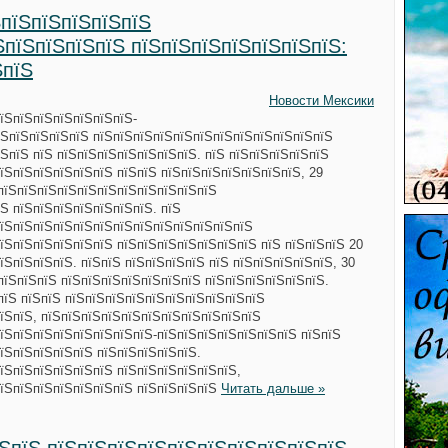
ЅпїЅпїЅпїЅпїЅпїЅ
ЅпїЅпїЅпїЅпїЅ пїЅпїЅпїЅпїЅпїЅпїЅпїЅ:
ЅпїЅ
Новости Мексики
їЅпїЅпїЅпїЅпїЅпїЅпїЅ-
їЅпїЅпїЅпїЅпїЅ пїЅпїЅпїЅпїЅпїЅпїЅпїЅпїЅпїЅпїЅпїЅпїЅ
ЅпїЅ пїЅ пїЅпїЅпїЅпїЅпїЅпїЅпїЅ. пїЅ пїЅпїЅпїЅпїЅпїЅ
їЅпїЅпїЅпїЅпїЅпїЅ пїЅпїЅ пїЅпїЅпїЅпїЅпїЅпїЅпїЅ, 29
ЅпїЅпїЅпїЅпїЅпїЅпїЅпїЅпїЅпїЅпїЅпїЅ
Ѕ пїЅпїЅпїЅпїЅпїЅпїЅпїЅ. пїЅ
пїЅпїЅпїЅпїЅпїЅпїЅпїЅпїЅпїЅпїЅпїЅпїЅпїЅ
їЅпїЅпїЅпїЅпїЅпїЅ пїЅпїЅпїЅпїЅпїЅпїЅпїЅ пїЅ пїЅпїЅпїЅ 20
їЅпїЅпїЅпїЅ. пїЅпїЅ пїЅпїЅпїЅпїЅ пїЅ пїЅпїЅпїЅпїЅпїЅ, 30
пїЅпїЅпїЅ пїЅпїЅпїЅпїЅпїЅпїЅпїЅ пїЅпїЅпїЅпїЅпїЅпїЅ.
пїЅ пїЅпїЅ пїЅпїЅпїЅпїЅпїЅпїЅпїЅпїЅпїЅпїЅ
їЅпїЅ, пїЅпїЅпїЅпїЅпїЅпїЅпїЅпїЅпїЅпїЅпїЅ
їЅпїЅпїЅпїЅпїЅпїЅпїЅпїЅ-пїЅпїЅпїЅпїЅпїЅпїЅпїЅ пїЅпїЅ
їЅпїЅпїЅпїЅпїЅ пїЅпїЅпїЅпїЅпїЅ.
їЅпїЅпїЅпїЅпїЅпїЅ пїЅпїЅпїЅпїЅпїЅпїЅ,
пїЅпїЅпїЅпїЅпїЅпїЅпїЅ пїЅпїЅпїЅпїЅ
Читать дальше »