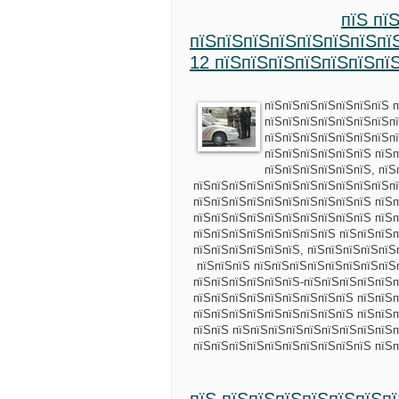
пїЅ пї
пїЅпїЅпїЅпїЅпїЅпїЅпїЅпї
12 пїЅпїЅпїЅпїЅпїЅпїЅпї
пїЅпїЅпїЅпїЅпїЅпїЅпїЅ п
пїЅпїЅпїЅпїЅпїЅпїЅпїЅп
пїЅпїЅпїЅпїЅпїЅпїЅпїЅпї
пїЅпїЅпїЅпїЅпїЅпїЅ пїЅп
пїЅпїЅпїЅпїЅпїЅпїЅ, пї
пїЅпїЅпїЅпїЅпїЅпїЅпїЅпїЅпїЅпїЅпїЅпї
пїЅпїЅпїЅпїЅпїЅпїЅпїЅпїЅпїЅпїЅ пїЅ
пїЅпїЅпїЅпїЅпїЅпїЅпїЅпїЅпїЅпїЅ пїЅп
пїЅпїЅпїЅпїЅпїЅпїЅпїЅпїЅ пїЅпїЅпїЅп
пїЅпїЅпїЅпїЅпїЅпїЅ, пїЅпїЅпїЅпїЅпїЅ
пїЅпїЅпїЅ пїЅпїЅпїЅпїЅпїЅпїЅпїЅпїЅ
пїЅпїЅпїЅпїЅпїЅпїЅ-пїЅпїЅпїЅпїЅпїЅп
пїЅпїЅпїЅпїЅпїЅпїЅпїЅпїЅпїЅ пїЅпїЅп
пїЅпїЅпїЅпїЅпїЅпїЅпїЅпїЅпїЅ пїЅпїЅп
пїЅпїЅ пїЅпїЅпїЅпїЅпїЅпїЅпїЅпїЅпїЅп
пїЅпїЅпїЅпїЅпїЅпїЅпїЅпїЅпїЅпїЅ пїЅ