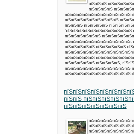
пїЅпїЅпїЅ пїЅпїЅпїЅпїЅп
пїЅпїЅпїЅпїЅ пїЅпїЅпїЅп
пїЅпїЅпїЅпїЅпїЅпїЅпїЅпїЅпїЅпїЅпїЅп
пїЅпїЅпїЅпїЅпїЅпїЅпїЅпїЅпїЅ пїЅпїЅп
пїЅпїЅпїЅ пїЅпїЅпїЅпїЅ пїЅпїЅпїЅпїЅ
“пїЅпїЅпїЅпїЅпїЅпїЅпїЅпїЅпїЅпїЅпїЅ 
пїЅпїЅпїЅпїЅпїЅпїЅ пїЅпїЅпїЅпїЅпїЅ
пїЅпїЅпїЅпїЅпїЅпїЅпїЅпїЅпїЅпїЅпїЅ, 
пїЅпїЅпїЅпїЅпїЅ пїЅпїЅпїЅпїЅпїЅ пїЅ
пїЅпїЅпїЅпїЅпїЅпїЅпїЅпїЅпїЅпїЅпїЅпї
пїЅпїЅпїЅпїЅпїЅ пїЅпїЅпїЅпїЅпїЅпїЅп
пїЅпїЅпїЅпїЅпїЅ пїЅпїЅпїЅпїЅ, пїЅпї
пїЅпїЅпїЅпїЅпїЅпїЅпїЅпїЅпїЅпїЅпїЅ п
пїЅпїЅпїЅпїЅпїЅпїЅпїЅпїЅпїЅпїЅпїЅп
пїЅпїЅпїЅпїЅпїЅпїЅпїЅпї
пїЅпїЅ пїЅпїЅпїЅпїЅпїЅп
пїЅпїЅпїЅпїЅпїЅпїЅпїЅ
пїЅпїЅпїЅпїЅпїЅпїЅпїЅп
пїЅпїЅпїЅпїЅпїЅпїЅпїЅп
пїЅпїЅпїЅпїЅпїЅпїЅпїЅп