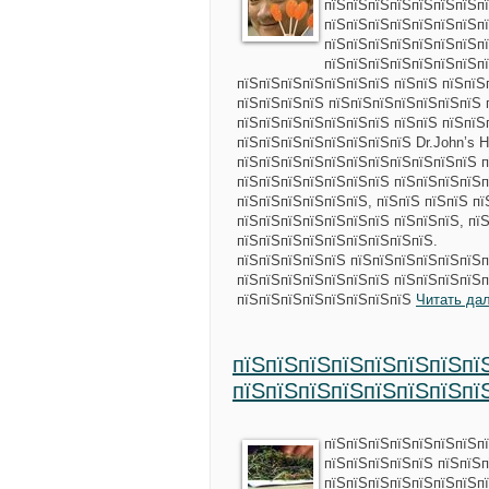
пїЅпїЅпїЅпїЅпїЅпїЅпїЅп
пїЅпїЅпїЅпїЅпїЅпїЅпїЅпї
пїЅпїЅпїЅпїЅпїЅпїЅпїЅп
пїЅпїЅпїЅпїЅпїЅпїЅпїЅп
пїЅпїЅпїЅпїЅпїЅпїЅпїЅ пїЅпїЅ пїЅпїЅ
пїЅпїЅпїЅпїЅ пїЅпїЅпїЅпїЅпїЅпїЅпїЅ 
пїЅпїЅпїЅпїЅпїЅпїЅпїЅ пїЅпїЅ пїЅпїЅ
пїЅпїЅпїЅпїЅпїЅпїЅпїЅпїЅ Dr.John’s H
пїЅпїЅпїЅпїЅпїЅпїЅпїЅпїЅпїЅпїЅпїЅ п
пїЅпїЅпїЅпїЅпїЅпїЅпїЅ пїЅпїЅпїЅпїЅп
пїЅпїЅпїЅпїЅпїЅпїЅ, пїЅпїЅ пїЅпїЅ п
пїЅпїЅпїЅпїЅпїЅпїЅпїЅ пїЅпїЅпїЅ, пї
пїЅпїЅпїЅпїЅпїЅпїЅпїЅпїЅпїЅ.
пїЅпїЅпїЅпїЅпїЅ пїЅпїЅпїЅпїЅпїЅпїЅп
пїЅпїЅпїЅпїЅпїЅпїЅпїЅ пїЅпїЅпїЅпїЅп
пїЅпїЅпїЅпїЅпїЅпїЅпїЅпїЅ
Читать да
пїЅпїЅпїЅпїЅпїЅпїЅпїЅпї
пїЅпїЅпїЅпїЅпїЅпїЅпїЅпї
пїЅпїЅпїЅпїЅпїЅпїЅпїЅпї
пїЅпїЅпїЅпїЅпїЅ пїЅпїЅп
пїЅпїЅпїЅпїЅпїЅпїЅпїЅпї