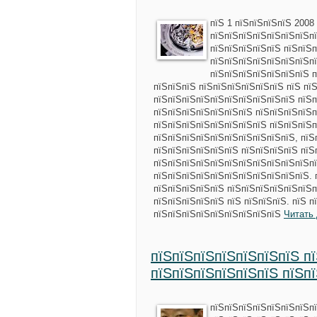
пїЅ 1 пїЅпїЅпїЅпїЅ 2008
пїЅпїЅпїЅпїЅпїЅпїЅпїЅпї
пїЅпїЅпїЅпїЅпїЅ пїЅпїЅп
пїЅпїЅпїЅпїЅпїЅпїЅпїЅпї
пїЅпїЅпїЅпїЅпїЅпїЅпїЅ п
пїЅпїЅпїЅ пїЅпїЅпїЅпїЅпїЅпїЅ пїЅ пї
пїЅпїЅпїЅпїЅпїЅпїЅпїЅпїЅпїЅпїЅ пїЅп
пїЅпїЅпїЅпїЅпїЅпїЅпїЅ пїЅпїЅпїЅпїЅп
пїЅпїЅпїЅпїЅпїЅпїЅпїЅпїЅ пїЅпїЅпїЅп
пїЅпїЅпїЅпїЅпїЅпїЅпїЅпїЅпїЅпїЅ, пїЅ
пїЅпїЅпїЅпїЅпїЅпїЅ пїЅпїЅпїЅпїЅ пїЅ
пїЅпїЅпїЅпїЅпїЅпїЅпїЅпїЅпїЅпїЅпїЅпї
пїЅпїЅпїЅпїЅпїЅпїЅпїЅпїЅпїЅпїЅпїЅ. 
пїЅпїЅпїЅпїЅпїЅ пїЅпїЅпїЅпїЅпїЅпїЅп
пїЅпїЅпїЅпїЅпїЅ пїЅ пїЅпїЅпїЅ. пїЅ 
пїЅпїЅпїЅпїЅпїЅпїЅпїЅпїЅпїЅ
Читать
пїЅпїЅпїЅпїЅпїЅпїЅпїЅ п
пїЅпїЅпїЅпїЅпїЅпїЅ пїЅп
пїЅпїЅпїЅпїЅпїЅпїЅпїЅпї