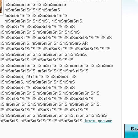
пїЅпїЅпїЅпїЅпїЅпїЅпїЅпїЅпїЅпїЅ
пїЅпїЅпїЅпїЅпїЅпїЅпїЅпїЅпїЅ
“пїЅпїЅпїЅпїЅпїЅпїЅпїЅпїЅпїЅпїЅ
пїЅпїЅпїЅпїЅпїЅпїЅпїЅ”, пїЅпїЅпїЅпїЅпїЅ,
пїЅпїЅпїЅ пїЅ пїЅпїЅпїЅпїЅпїЅпїЅпїЅпїЅ
пїЅпїЅпїЅпїЅпїЅпїЅ пїЅпїЅпїЅпїЅпїЅпїЅпїЅ
пїЅпїЅпїЅпїЅ пїЅпїЅ пїЅпїЅпїЅпїЅпїЅпїЅпїЅпїЅпїЅпїЅпїЅпїЅ
пїЅпїЅпїЅпїЅпїЅ, пїЅпїЅпїЅпїЅпїЅпїЅпїЅпїЅ AP.
пїЅпїЅпїЅпїЅпїЅпїЅпїЅпїЅпїЅпїЅ пїЅпїЅпїЅпїЅпїЅпїЅпїЅпїЅ
пїЅпїЅпїЅпїЅпїЅпїЅпїЅ пїЅпїЅпїЅпїЅпїЅпїЅпїЅ,
пїЅпїЅпїЅпїЅпїЅ пїЅпїЅпїЅпїЅпїЅпїЅпїЅ
пїЅпїЅпїЅпїЅпїЅпїЅпїЅ пїЅ пїЅпїЅпїЅ пїЅпїЅпїЅпїЅпїЅпїЅпїЅ
пїЅпїЅпїЅпїЅпїЅпїЅ, пїЅпїЅпїЅпїЅпїЅпїЅ пїЅпїЅ
їЅпїЅпїЅпїЅ, 29 пїЅпїЅпїЅпїЅпїЅпїЅ. пїЅ
пїЅпїЅпїЅпїЅ, пїЅпїЅпїЅпїЅпїЅпїЅпїЅпїЅ
пїЅпїЅпїЅпїЅ пїЅ пїЅпїЅпїЅпїЅпїЅпїЅпїЅ
пїЅпїЅпїЅпїЅпїЅпїЅ пїЅпїЅпїЅпїЅ пїЅпїЅпїЅпїЅпїЅпїЅ
пїЅпїЅ пїЅпїЅпїЅпїЅпїЅ пїЅпїЅпїЅпїЅпїЅпїЅпїЅпїЅ,
пїЅ пїЅпїЅпїЅпїЅпїЅпїЅпїЅпїЅпїЅпїЅ пїЅпїЅпїЅпїЅпїЅ,
пїЅпїЅпїЅпїЅпїЅпїЅ пїЅпїЅ пїЅпїЅпїЅпїЅ пїЅпїЅ
пїЅпїЅпїЅпїЅпїЅпїЅ пїЅпїЅпїЅпїЅпїЅпїЅ, пїЅпїЅпїЅпїЅпїЅ
ЅпїЅпїЅпїЅ. пїЅпїЅпїЅпїЅпїЅпїЅпїЅпїЅпїЅпїЅ
Читать дальше