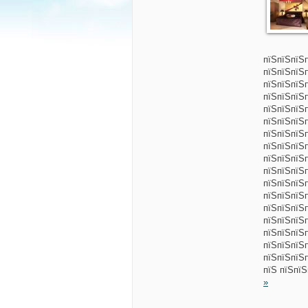
пїЅпїЅпїЅ
пїЅпїЅпїЅ
пїЅпїЅпїЅ
пїЅпїЅпїЅ
пїЅпїЅпїЅ
пїЅпїЅпїЅ
пїЅпїЅпїЅ
пїЅпїЅпїЅ
пїЅпїЅпїЅ
пїЅпїЅпїЅп
пїЅпїЅпїЅ
пїЅпїЅпїЅ
пїЅпїЅпїЅ
пїЅпїЅпїЅ
пїЅпїЅпїЅ
пїЅпїЅпїЅ
пїЅпїЅпїЅ
пїЅ пїЅпї
»