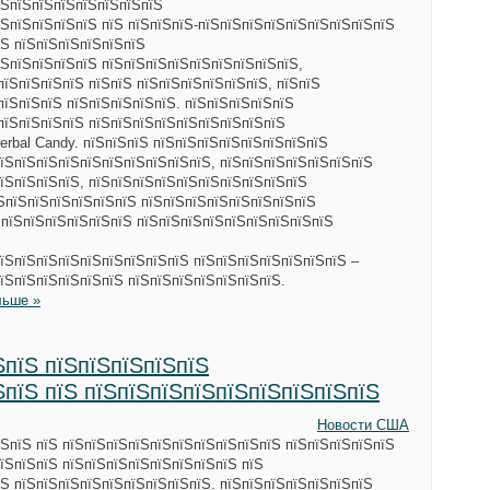
їЅпїЅпїЅпїЅпїЅпїЅпїЅпїЅ
ЅпїЅпїЅпїЅпїЅ пїЅ пїЅпїЅпїЅ-пїЅпїЅпїЅпїЅпїЅпїЅпїЅпїЅпїЅ
їЅ пїЅпїЅпїЅпїЅпїЅпїЅ
їЅпїЅпїЅпїЅпїЅ пїЅпїЅпїЅпїЅпїЅпїЅпїЅпїЅпїЅ,
пїЅпїЅпїЅпїЅ пїЅпїЅ пїЅпїЅпїЅпїЅпїЅпїЅ, пїЅпїЅ
пїЅпїЅпїЅ пїЅпїЅпїЅпїЅпїЅ. пїЅпїЅпїЅпїЅпїЅ
пїЅпїЅпїЅпїЅ пїЅпїЅпїЅпїЅпїЅпїЅпїЅпїЅпїЅ
erbal Candy. пїЅпїЅпїЅ пїЅпїЅпїЅпїЅпїЅпїЅпїЅпїЅ
їЅпїЅпїЅпїЅпїЅпїЅпїЅпїЅпїЅпїЅ, пїЅпїЅпїЅпїЅпїЅпїЅпїЅ
їЅпїЅпїЅпїЅ, пїЅпїЅпїЅпїЅпїЅпїЅпїЅпїЅпїЅпїЅ
їЅпїЅпїЅпїЅпїЅпїЅпїЅ пїЅпїЅпїЅпїЅпїЅпїЅпїЅпїЅ
ЅпїЅпїЅпїЅпїЅпїЅпїЅ пїЅпїЅпїЅпїЅпїЅпїЅпїЅпїЅпїЅ
їЅпїЅпїЅпїЅпїЅпїЅпїЅпїЅпїЅ пїЅпїЅпїЅпїЅпїЅпїЅпїЅ –
їЅпїЅпїЅпїЅпїЅпїЅ пїЅпїЅпїЅпїЅпїЅпїЅпїЅ.
льше »
ЅпїЅ пїЅпїЅпїЅпїЅпїЅ
ЅпїЅ пїЅ пїЅпїЅпїЅпїЅпїЅпїЅпїЅпїЅпїЅ
Новости США
ЅпїЅ пїЅ пїЅпїЅпїЅпїЅпїЅпїЅпїЅпїЅпїЅпїЅ пїЅпїЅпїЅпїЅпїЅ
їЅпїЅпїЅ пїЅпїЅпїЅпїЅпїЅпїЅпїЅпїЅ пїЅ
Ѕ пїЅпїЅпїЅпїЅпїЅпїЅпїЅпїЅпїЅ. пїЅпїЅпїЅпїЅпїЅпїЅпїЅ