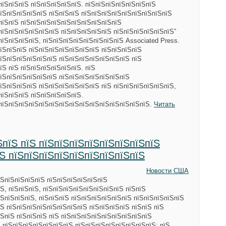
пїЅпїЅпїЅ пїЅпїЅпїЅпїЅпїЅ. пїЅпїЅпїЅпїЅпїЅпїЅпїЅ
їЅпїЅпїЅпїЅпїЅ пїЅпїЅпїЅ пїЅпїЅпїЅпїЅпїЅпїЅпїЅпїЅпїЅ
пїЅпїЅ пїЅпїЅпїЅпїЅпїЅпїЅпїЅпїЅпїЅпїЅ
пїЅпїЅпїЅпїЅпїЅпїЅ пїЅпїЅпїЅпїЅпїЅ пїЅпїЅпїЅпїЅпїЅпїЅ”
пїЅпїЅпїЅпїЅ, пїЅпїЅпїЅпїЅпїЅпїЅпїЅпїЅ Associated Press.
пїЅпїЅпїЅ пїЅпїЅпїЅпїЅпїЅпїЅпїЅ пїЅпїЅпїЅпїЅ
їЅпїЅпїЅпїЅпїЅпїЅ пїЅпїЅпїЅпїЅпїЅпїЅпїЅ пїЅ
їЅ пїЅ пїЅпїЅпїЅпїЅпїЅпїЅ. пїЅ
їЅпїЅпїЅпїЅпїЅпїЅ пїЅпїЅпїЅпїЅпїЅпїЅпїЅ
їЅпїЅпїЅпїЅ пїЅпїЅпїЅпїЅпїЅпїЅ пїЅ пїЅпїЅпїЅпїЅпїЅпїЅ,
пїЅпїЅпїЅ пїЅпїЅпїЅпїЅпїЅ.
пїЅпїЅпїЅпїЅпїЅпїЅпїЅпїЅпїЅпїЅпїЅпїЅпїЅпїЅпїЅ.
Читать
ЅпїЅ пїЅ пїЅпїЅпїЅпїЅпїЅпїЅпїЅпїЅ
їЅ пїЅпїЅпїЅпїЅпїЅпїЅпїЅпїЅпїЅ
Новости США
їЅпїЅпїЅпїЅпїЅ пїЅпїЅпїЅпїЅпїЅпїЅ
Ѕ, пїЅпїЅпїЅ, пїЅпїЅпїЅпїЅпїЅпїЅпїЅпїЅ пїЅпїЅ
ЅпїЅпїЅпїЅ, пїЅпїЅпїЅ пїЅпїЅпїЅпїЅпїЅпїЅ пїЅпїЅпїЅпїЅпїЅ
Ѕ пїЅпїЅпїЅпїЅпїЅпїЅпїЅпїЅ пїЅпїЅпїЅпїЅ пїЅпїЅ пїЅ
ЅпїЅ пїЅпїЅпїЅ пїЅ пїЅпїЅпїЅпїЅпїЅпїЅпїЅпїЅпїЅ
Ѕ пїЅпїЅпїЅпїЅпїЅпїЅпїЅ пїЅпїЅпїЅпїЅпїЅпїЅпїЅпїЅ: пїЅ