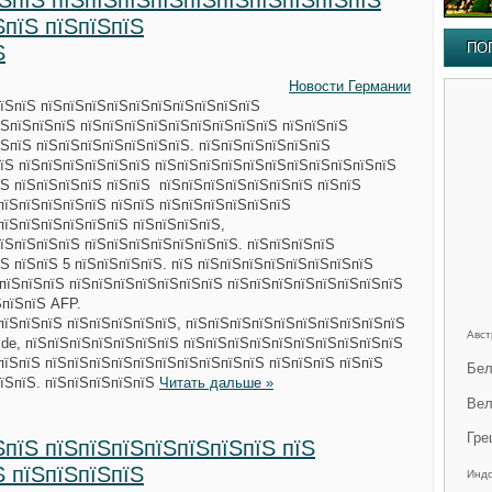
їЅпїЅ пїЅпїЅпїЅпїЅпїЅпїЅпїЅпїЅпїЅпїЅ
ЅпїЅ пїЅпїЅпїЅ
ПО
Ѕ
Новости Германии
пїЅпїЅ пїЅпїЅпїЅпїЅпїЅпїЅпїЅпїЅпїЅпїЅ
їЅпїЅпїЅпїЅ пїЅпїЅпїЅпїЅпїЅпїЅпїЅпїЅпїЅ пїЅпїЅпїЅ
ЅпїЅ пїЅпїЅпїЅпїЅпїЅпїЅпїЅ. пїЅпїЅпїЅпїЅпїЅпїЅ
їЅ пїЅпїЅпїЅпїЅпїЅпїЅ пїЅпїЅпїЅпїЅпїЅпїЅпїЅпїЅпїЅпїЅпїЅ
їЅ пїЅпїЅпїЅпїЅ пїЅпїЅ пїЅпїЅпїЅпїЅпїЅпїЅпїЅ пїЅпїЅ
пїЅпїЅпїЅпїЅпїЅ пїЅпїЅ пїЅпїЅпїЅпїЅпїЅпїЅ
пїЅпїЅпїЅпїЅпїЅпїЅ пїЅпїЅпїЅпїЅ,
їЅпїЅпїЅпїЅ пїЅпїЅпїЅпїЅпїЅпїЅпїЅ. пїЅпїЅпїЅпїЅ
Ѕ пїЅпїЅ 5 пїЅпїЅпїЅпїЅ. пїЅ пїЅпїЅпїЅпїЅпїЅпїЅпїЅпїЅ
ЅпїЅпїЅпїЅ пїЅпїЅпїЅпїЅпїЅпїЅпїЅ пїЅпїЅпїЅпїЅпїЅпїЅпїЅпїЅ
ЅпїЅпїЅ AFP.
пїЅпїЅпїЅ пїЅпїЅпїЅпїЅпїЅ, пїЅпїЅпїЅпїЅпїЅпїЅпїЅпїЅпїЅпїЅ
Авст
.de, пїЅпїЅпїЅпїЅпїЅпїЅпїЅ пїЅпїЅпїЅпїЅпїЅпїЅпїЅпїЅпїЅпїЅ
пїЅпїЅ пїЅпїЅпїЅпїЅпїЅпїЅпїЅпїЅпїЅпїЅ пїЅпїЅпїЅ пїЅпїЅ
Бел
їЅпїЅ. пїЅпїЅпїЅпїЅпїЅ
Читать дальше »
Вел
Гре
ЅпїЅ пїЅпїЅпїЅпїЅпїЅпїЅпїЅ пїЅ
Ѕ пїЅпїЅпїЅпїЅ
Инд