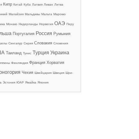
Кипр
ия
Китай
Куба
Латвия
Ливан
Литва
рикий
Малайзия
Мальдивы
Мальта
Марокко
ОАЭ
ика
Монако
Нидерланды
Норвегия
Перу
льша
Россия
Португалия
Румыния
Словакия
шелы
Сингапур
Сирия
Словения
ША
Турция
Украина
Таиланд
Тунис
Франция
Хорватия
иппины
Финляндия
рногория
Чехия
Швейцария
Швеция
Шри-
а
Эстония
ЮАР
Ямайка
Япония