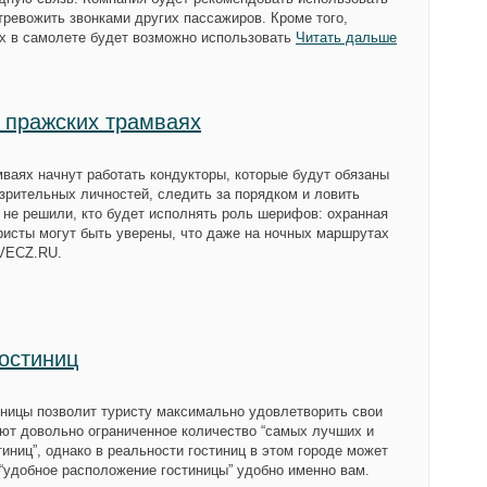
тревожить звонками других пассажиров. Кроме того,
ах в самолете будет возможно использовать
Читать дальше
 пражских трамваях
мваях начнут работать кондукторы, которые будут обязаны
зрительных личностей, следить за порядком и ловить
и не решили, кто будет исполнять роль шерифов: охранная
ристы могут быть уверены, что даже на ночных маршрутах
OVECZ.RU.
гостиниц
ницы позволит туристу максимально удовлетворить свои
ют довольно ограниченное количество “самых лучших и
иниц”, однако в реальности гостиниц в этом городе может
 “удобное расположение гостиницы” удобно именно вам.