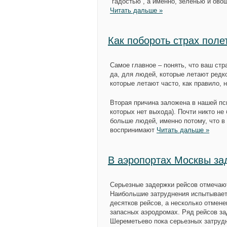
“гадостью”, а именно, зеленью и ово
Читать дальше »
Как побороть страх поле
Самое главное – понять, что ваш ст
да, для людей, которые летают редко
которые летают часто, как правило, н
Вторая причина заложена в нашей пс
которых нет выхода). Почти никто не 
больше людей, именно потому, что в 
воспринимают
Читать дальше »
В аэропортах Москвы за
Серьезные задержки рейсов отмечают
Наибольшие затруднения испытывает
десятков рейсов, а несколько отмен
запасных аэродромах. Ряд рейсов за
Шереметьево пока серьезных затрудн