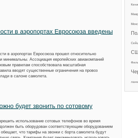
Кен
Мав
Мекс
ости в аэропортах Евросоюза введены
По
Сей
С
сти в аэропортах Евросоюза прошел относительно
ли минимальны. Ассоциация европейских авиакомпаний
Фил
 новым правилам способствовала масштабная
авила вводят существенные ограничения на провоз
Че
клади в салоне самолета.
ланк
ожно будет звонить по сотовому
зрешить использование сотовых телефонов во время
и должен быть оборудован соответствующим оборудованием
 обещает, что тарифы на звонки с борта самолета будут
дную связь. Компания будет рекомендовать использовать