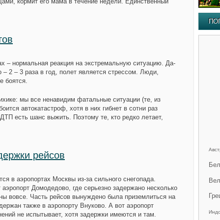
щами, кормит его мама в течение недели. Единственный
ПО
тов
рах – нормальная реакция на экстремальную ситуацию. Да-
 – 2 – 3 раза в год, полет является стрессом. Люди,
е боятся.
ихике: мы все ненавидим фатальные ситуации (те, из
боится автокатастроф, хотя в них гибнет в сотни раз
ДТП есть шанс выжить. Поэтому те, кто редко летает,
Авст
держки рейсов
Бел
ся в аэропортах Москвы из-за сильного снегопада.
Вел
 аэропорт Домодедово, где серьезно задержано несколько
Гре
ены вовсе. Часть рейсов вынуждено была приземлиться на
держан также в аэропорту Внуково. А вот аэропорт
Инд
ений не испытывает, хотя задержки имеются и там.