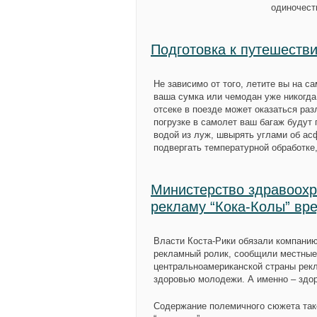
одиночест
Подготовка к путешеств
Не зависимо от того, летите вы на са
ваша сумка или чемодан уже никогда
отсеке в поезде может оказаться ра
погрузке в самолет ваш багаж будут
водой из луж, швырять углами об ас
подвергать температурной обработке
Министерство здравоохр
рекламу “Кока-Колы” в
Власти Коста-Рики обязали компанию
рекламный ролик, сообщили местные
центральноамериканской страны рек
здоровью молодежи. А именно – здо
Содержание полемичного сюжета тако