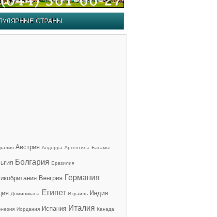
ПУЛЯРНЫЕ СТРАНЫ
Австрия
ралия
Андорра
Аргентина
Багамы
Болгария
ьгия
Бразилия
Германия
икобритания
Венгрия
Египет
ция
Индия
Доминикана
Израиль
Италия
Испания
онезия
Иордания
Канада