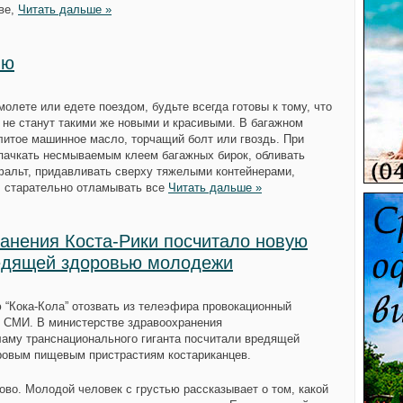
ве,
Читать дальше »
ию
молете или едете поездом, будьте всегда готовы к тому, что
 не станут такими же новыми и красивыми. В багажном
злитое машинное масло, торчащий болт или гвоздь. При
 пачкать несмываемым клеем багажных бирок, обливать
фальт, придавливать сверху тяжелыми контейнерами,
, старательно отламывать все
Читать дальше »
анения Коста-Рики посчитало новую
редящей здоровью молодежи
 “Кока-Кола” отозвать из телеэфира провокационный
 СМИ. В министерстве здравоохранения
ламу транснационального гиганта посчитали вредящей
ровым пищевым пристрастиям костариканцев.
во. Молодой человек с грустью рассказывает о том, какой