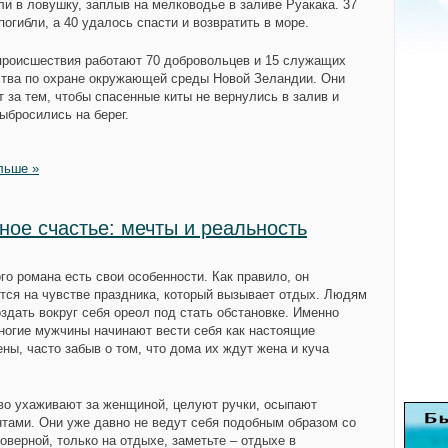
ли в ловушку, заплыв на мелководье в заливе Руакака. 37
огибли, а 40 удалось спасти и возвратить в море.
происшествия работают 70 добровольцев и 15 служащих
тва по охране окружающей среды Новой Зеландии. Они
 за тем, чтобы спасенные киты не вернулись в залив и
ыбросились на берег.
льше »
ное счастье: мечты и реальность
го романа есть свои особенности. Как правило, он
тся на чувстве праздника, который вызывает отдых. Людям
оздать вокруг себя ореол под стать обстановке. Именно
ногие мужчины начинают вести себя как настоящие
ны, часто забыв о том, что дома их ждут жена и куча
во ухаживают за женщиной, целуют ручки, осыпают
тами. Они уже давно не ведут себя подобным образом со
оверной, только на отдыхе, заметьте – отдыхе в