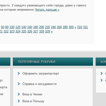
 просто. У каждого уважающего себя города, даже у самого
 на котором непременно
Читать дальше »
60
80
100
120
140
160
180
200
220
240
260
280
300
«
310
311
21
322
323
324
325
326
327
328
329
»
ПОПУЛЯРНЫЕ РУБРИКИ
КО
Оформить загранпаспорт
рт
Справка о несудимости
порта
ине
Виза в Чехию
Виза в Польшу