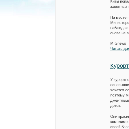
Киты попа
животных п
На месте 
Министерс
наблюдают
снова не в
MIGnews
Читать да
Курорт
У курортно
основывае
хочется с
поэтому м
джентльме
деток.
Они краси
комплимен
своей благ