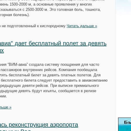
овень 1500-2000 м, а основные проявления у многих
сказываться с 2500-3000 м. Это головная боль, тошнота,
. горная болезнь).
о не подготовленный к кислородному
Читать дальше »
виа” дает бесплатный полет за девять
ых
ния “ВИМ-авиа” создала систему поощрения для часто
пассажиров внутренних рейсов. Компания пообещала
лять бесплатный билет за девять платных полетов. Для
 бесплатного билета следует предоставить в авиакомпанию
предыдущих девяти рейсов. При выписке премиального
едыдущие девять будут изъяты, сообщается в релизе
нии.
льше »
сь реконструкция аэропорта