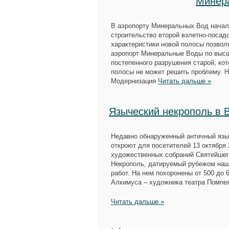
Минер
В аэропорту Минеральных Вод начала
строительство второй взлетно-посад
характеристики новой полосы позвол
аэропорт Минеральные Воды по высш
постепенного разрушения старой, ко
полосы не может решить проблему. Но
Модернизация
Читать дальше »
Языческий некрополь в 
Недавно обнаруженный античный языч
откроют для посетителей 13 октября 
художественных собраний Святейшег
Некрополь, датируемый рубежом наш
работ. На нем похоронены от 500 до 
Алкимуса – художника театра Помпея 
Читать дальше »