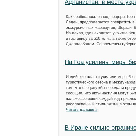
Афганистан: в месте укр
Как сообщалось ранее, пещеры Тора-
Ладен, предполагается превратить в
экскурсионных маршрутов, Шерзаи, 
Нангахар, где находится укрытие бе
и гостиницу за $10 млн., а также отр
Джелалабадом. Со временем губерна
На Гоа усилены меры бе
Индийские власти усилили меры безо
туристического сезона и междунаро
том, что спецслужбы передали преду
сообщил, что акты насилия могут бы
пальмовые рощи каждый год привлек
расслабленный стиль жизни в этом ш
Читать дальше »
В Иране сильно огранич