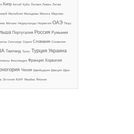
Кипр
ия
Китай
Куба
Латвия
Ливан
Литва
рикий
Малайзия
Мальдивы
Мальта
Марокко
ОАЭ
ика
Монако
Нидерланды
Норвегия
Перу
льша
Россия
Португалия
Румыния
Словакия
шелы
Сингапур
Сирия
Словения
ША
Турция
Украина
Таиланд
Тунис
Франция
Хорватия
иппины
Финляндия
рногория
Чехия
Швейцария
Швеция
Шри-
а
Эстония
ЮАР
Ямайка
Япония