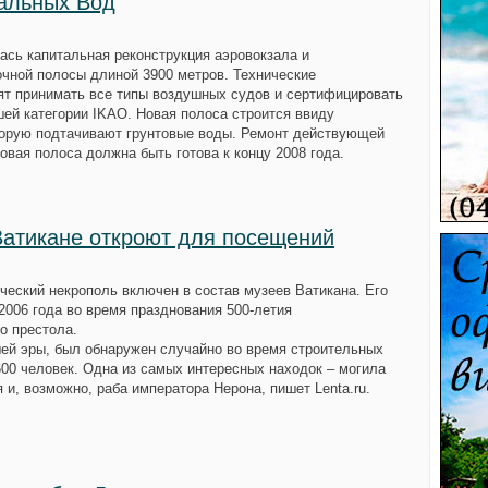
альных Вод
сь капитальная реконструкция аэровокзала и
очной полосы длиной 3900 метров. Технические
ят принимать все типы воздушных судов и сертифицировать
ей категории IKAO. Новая полоса строится ввиду
торую подтачивают грунтовые воды. Ремонт действующей
вая полоса должна быть готова к концу 2008 года.
Ватикане откроют для посещений
еский некрополь включен в состав музеев Ватикана. Его
2006 года во время празднования 500-летия
о престола.
ей эры, был обнаружен случайно во время строительных
600 человек. Одна из самых интересных находок – могила
и, возможно, раба императора Нерона, пишет Lenta.ru.