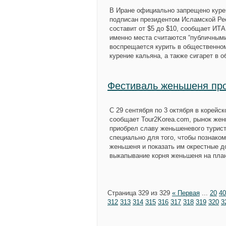
В Иране официально запрещено куре
подписан президентом Исламской Р
составит от $5 до $10, сообщает ИТА
именно места считаются “публичными”
воспрещается курить в общественном
курение кальяна, а также сигарет в 
Фестиваль женьшеня про
C 29 сентября по 3 октября в корейс
сообщает Tour2Korea.com, рынок жень
приобрел славу женьшеневого турист
специально для того, чтобы познако
женьшеня и показать им окрестные 
выкапывание корня женьшеня на план
Страница 329 из 329
« Первая
...
20
40
312
313
314
315
316
317
318
319
320
3