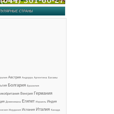
ПУЛЯРНЫЕ СТРАНЫ
Австрия
ралия
Андорра
Аргентина
Багамы
Болгария
ьгия
Бразилия
Германия
икобритания
Венгрия
Египет
ция
Индия
Доминикана
Израиль
Италия
Испания
онезия
Иордания
Канада