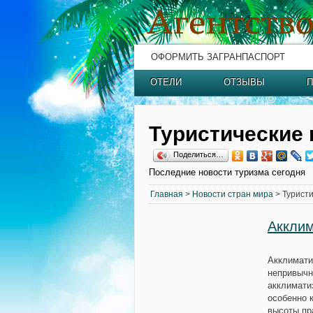
ОФОРМИТЬ ЗАГРАНПАСПОРТ
ОТЕЛИ
ОТЗЫВЫ
П
Туристические 
Поделиться…
Последние новости туризма сегодня
Главная
>
Новости стран мира
> Туристи
Аккли
Акклимати
непривычн
акклимати
особенно 
высоты пр