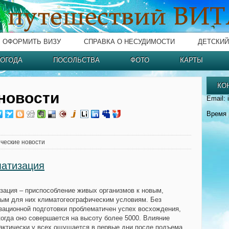
ОФОРМИТЬ ВИЗУ
СПРАВКА О НЕСУДИМОСТИ
ДЕТСКИЙ
ОГОДА
ПОСОЛЬСТВА
ФОТО
КАРТЫ
КО
новости
Email: 
Время 
ческие новости
матизация
зация – приспособление живых организмов к новым,
ым для них климатогеографическим условиям. Без
зационной подготовки проблематичен успех восхождения,
когда оно совершается на высоту более 5000. Влияние
актически у всех ощущается в первые дни после подъема