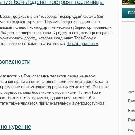
ытия бен Ладена построят гостиницы
ПО
Бора, где укрывался “террорист номер один” Осама бен
 место отдыха туристов. Помимо создания заявленных
бывший полевой командир и нынешний губернатор провинции
н Ладана, планирует построить рядом с пещерами рестораны
емонтировать дорогу, которая соединяет Тора-Бору с
тор намерен открыть в этих местах
Читать дальше »
зопасности
пасности на Гоа, опасаясь терактов перед началом
дным кинофестивалем. Офицер полиции штата рассказал о
преждение о возможных террористических актах. Он также
ть осуществлены боевиками-смертниками. Пляжи Гоа и
Авст
ают сотни тысяч туристов, однако медлительный и
Бел
тате также является привлекательной и легкодоступной
Вел
Гре
ено курение
Инд