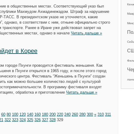
Кен
ние в общественных местах. Соответствующий указ был
еспублики Махмудом Ахмадинежадом. Штраф за нарушение
Мав
Р-ТАСС. В президентском указе не уточняется, какие
, однако, в соответствии с ним, отныне официально строго
Мекс
 транспорте. Ранее в Иране уже действовал запрет на
По
общественных местах, однако в начале
Читать дальше »
Сей
йдет в Корее
С
Фил
ком городе Пхунги проводится фестиваль женьшеня. Как
Че
шеня в Пхунги открылся в 1965 году, и после этого город
ического центра. Фестиваль “Женьшень в Пхунги” создан
ланк
мить как можно большее количество людей с культурой
достопримечательности. В программу фестиваля входят
тациях, обработка и приготовление
Читать дальше »
60
80
100
120
140
160
180
200
220
240
260
280
300
«
310
311
21
322
323
324
325
326
327
328
329