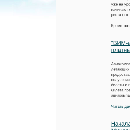
уже на ур
начинают 
рвота (т.н
Кроме тог
“ВИМ-а
платн
Авиакомпа
летающих 
предостав
получения
билеты с 
билета пр
авиакомпа
Читать да
Начала