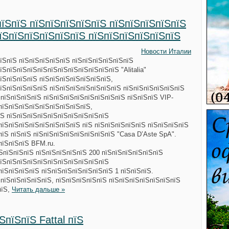
ЅпїЅпїЅ пїЅпїЅпїЅпїЅпїЅ пїЅпїЅпїЅпїЅпїЅ
пїЅпїЅпїЅпїЅпїЅпїЅ пїЅпїЅпїЅпїЅпїЅпїЅ
Новости Италии
їЅпїЅ пїЅпїЅпїЅпїЅпїЅ пїЅпїЅпїЅпїЅпїЅпїЅ
ЅпїЅпїЅпїЅпїЅпїЅпїЅпїЅпїЅпїЅпїЅпїЅ "Alitalia"
їЅпїЅпїЅпїЅ пїЅпїЅпїЅпїЅпїЅпїЅпїЅ,
їЅпїЅпїЅпїЅпїЅ пїЅпїЅпїЅпїЅпїЅпїЅпїЅ пїЅпїЅпїЅпїЅпїЅпїЅ
 пїЅпїЅпїЅпїЅ пїЅпїЅпїЅпїЅпїЅпїЅпїЅпїЅ пїЅпїЅпїЅ VIP-
пїЅпїЅпїЅпїЅпїЅпїЅпїЅпїЅпїЅ,
їЅ пїЅпїЅпїЅпїЅпїЅпїЅпїЅпїЅпїЅпїЅ
пїЅпїЅпїЅпїЅпїЅпїЅпїЅпїЅ пїЅ пїЅпїЅпїЅпїЅпїЅ пїЅпїЅпїЅпїЅ
пїЅ пїЅпїЅ пїЅпїЅпїЅпїЅпїЅпїЅпїЅпїЅ "Casa D’Aste SpA".
пїЅпїЅпїЅ BFM.ru.
пїЅпїЅпїЅпїЅ пїЅпїЅпїЅпїЅпїЅ 200 пїЅпїЅпїЅпїЅпїЅпїЅ
пїЅпїЅпїЅпїЅпїЅпїЅпїЅпїЅпїЅпїЅпїЅ
пїЅпїЅпїЅпїЅ пїЅпїЅпїЅпїЅпїЅпїЅпїЅ 1 пїЅпїЅпїЅ.
ЅпїЅпїЅпїЅпїЅпїЅ, пїЅпїЅпїЅпїЅпїЅ пїЅпїЅпїЅпїЅпїЅпїЅпїЅ
пїЅ,
Читать дальше »
ЅпїЅпїЅ Fattal пїЅ