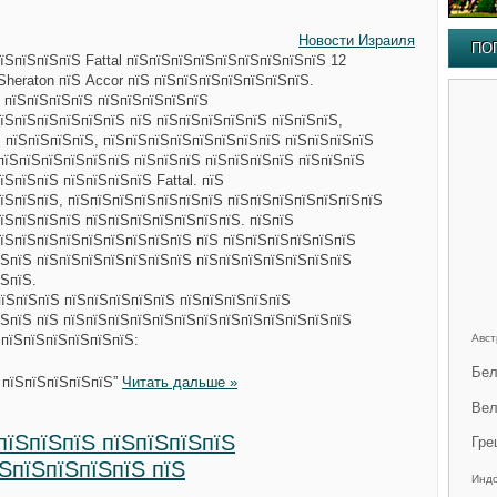
Новости Израиля
ПО
їЅпїЅпїЅпїЅ Fattal пїЅпїЅпїЅпїЅпїЅпїЅпїЅпїЅпїЅ 12
Sheraton пїЅ Accor пїЅ пїЅпїЅпїЅпїЅпїЅпїЅпїЅ.
0 пїЅпїЅпїЅпїЅ пїЅпїЅпїЅпїЅпїЅ
їЅпїЅпїЅпїЅпїЅпїЅ пїЅ пїЅпїЅпїЅпїЅпїЅ пїЅпїЅпїЅ,
Ѕ пїЅпїЅпїЅпїЅ, пїЅпїЅпїЅпїЅпїЅпїЅпїЅпїЅ пїЅпїЅпїЅпїЅ
пїЅпїЅпїЅпїЅпїЅпїЅ пїЅпїЅпїЅ пїЅпїЅпїЅпїЅ пїЅпїЅпїЅ
ЅпїЅпїЅ пїЅпїЅпїЅпїЅ Fattal. пїЅ
їЅпїЅпїЅ, пїЅпїЅпїЅпїЅпїЅпїЅпїЅ пїЅпїЅпїЅпїЅпїЅпїЅпїЅ
їЅпїЅпїЅпїЅ пїЅпїЅпїЅпїЅпїЅпїЅпїЅ. пїЅпїЅ
їЅпїЅпїЅпїЅпїЅпїЅпїЅпїЅпїЅ пїЅ пїЅпїЅпїЅпїЅпїЅпїЅ
їЅпїЅ пїЅпїЅпїЅпїЅпїЅпїЅпїЅ пїЅпїЅпїЅпїЅпїЅпїЅпїЅ
ЅпїЅ.
пїЅпїЅпїЅ пїЅпїЅпїЅпїЅпїЅ пїЅпїЅпїЅпїЅпїЅ
їЅпїЅ пїЅ пїЅпїЅпїЅпїЅпїЅпїЅпїЅпїЅпїЅпїЅпїЅпїЅпїЅ
 пїЅпїЅпїЅпїЅпїЅпїЅ:
Авст
Бел
 пїЅпїЅпїЅпїЅпїЅ”
Читать дальше »
Вел
пїЅпїЅпїЅ пїЅпїЅпїЅпїЅ
Гре
їЅпїЅпїЅпїЅпїЅ пїЅ
Инд