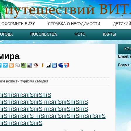
ОФОРМИТЬ ВИЗУ
СПРАВКА О НЕСУДИМОСТИ
ДЕТСКИЙ
ОГОДА
ПОСОЛЬСТВА
ФОТО
КАРТЫ
КО
мира
Email: 
Время 
ние новости туризма сегодня
пїЅпїЅпїЅпїЅпїЅпїЅ
пїЅпїЅпїЅпїЅпїЅ пїЅпїЅпїЅпїЅпїЅ
пїЅпїЅпїЅпїЅпїЅ пїЅпїЅпїЅпїЅпїЅ
пїЅпїЅпїЅпїЅ пїЅпїЅпїЅпїЅпїЅпїЅпїЅпїЅ
пїЅпїЅпїЅпїЅпїЅ