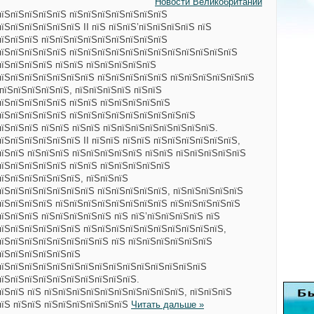
Новости Великобритании
пїЅпїЅпїЅпїЅпїЅ пїЅпїЅпїЅпїЅпїЅпїЅпїЅ
їЅпїЅпїЅпїЅпїЅпїЅ II пїЅ пїЅпїЅ’пїЅпїЅпїЅпїЅ пїЅ
пїЅпїЅпїЅ пїЅпїЅпїЅпїЅпїЅпїЅпїЅпїЅпїЅ
пїЅпїЅпїЅпїЅпїЅ пїЅпїЅпїЅпїЅпїЅпїЅпїЅпїЅпїЅпїЅпїЅпїЅ
пїЅпїЅпїЅпїЅ пїЅпїЅ пїЅпїЅпїЅпїЅпїЅ
пїЅпїЅпїЅпїЅпїЅпїЅпїЅ пїЅпїЅпїЅпїЅпїЅ пїЅпїЅпїЅпїЅпїЅпїЅ
пїЅпїЅпїЅпїЅпїЅ, пїЅпїЅпїЅпїЅ пїЅпїЅ
пїЅпїЅпїЅпїЅпїЅ пїЅпїЅ пїЅпїЅпїЅпїЅпїЅ
пїЅпїЅпїЅпїЅпїЅ пїЅпїЅпїЅпїЅпїЅпїЅпїЅпїЅпїЅ
їЅпїЅпїЅ пїЅпїЅ пїЅпїЅ пїЅпїЅпїЅпїЅпїЅпїЅпїЅпїЅ.
їЅпїЅпїЅпїЅпїЅпїЅ II пїЅпїЅ пїЅпїЅ пїЅпїЅпїЅпїЅпїЅпїЅ,
їЅпїЅ пїЅпїЅпїЅ пїЅпїЅпїЅпїЅпїЅ пїЅпїЅ пїЅпїЅпїЅпїЅпїЅ
пїЅпїЅпїЅпїЅпїЅ пїЅпїЅ пїЅпїЅпїЅпїЅпїЅ
пїЅпїЅпїЅпїЅпїЅпїЅ, пїЅпїЅпїЅ
пїЅпїЅпїЅпїЅпїЅпїЅпїЅ пїЅпїЅпїЅпїЅпїЅ, пїЅпїЅпїЅпїЅпїЅ
пїЅпїЅпїЅпїЅ пїЅпїЅпїЅпїЅпїЅпїЅпїЅпїЅ пїЅпїЅпїЅпїЅпїЅ
їЅпїЅпїЅ пїЅпїЅпїЅпїЅпїЅ пїЅ пїЅ’пїЅпїЅпїЅпїЅ пїЅ
пїЅпїЅпїЅпїЅпїЅпїЅ пїЅпїЅпїЅпїЅпїЅпїЅпїЅпїЅпїЅпїЅ,
пїЅпїЅпїЅпїЅпїЅпїЅпїЅпїЅ пїЅ пїЅпїЅпїЅпїЅпїЅпїЅ
пїЅпїЅпїЅпїЅпїЅпїЅ
пїЅпїЅпїЅпїЅпїЅпїЅпїЅпїЅпїЅпїЅпїЅпїЅпїЅпїЅпїЅ
пїЅпїЅпїЅпїЅпїЅпїЅпїЅпїЅпїЅпїЅ.
їЅпїЅ пїЅ пїЅпїЅпїЅпїЅпїЅпїЅпїЅпїЅпїЅпїЅ, пїЅпїЅпїЅ
пїЅ пїЅпїЅ пїЅпїЅпїЅпїЅпїЅпїЅ
Читать дальше »