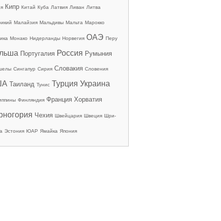
Кипр
ия
Китай
Куба
Латвия
Ливан
Литва
рикий
Малайзия
Мальдивы
Мальта
Марокко
ОАЭ
ика
Монако
Нидерланды
Норвегия
Перу
льша
Россия
Португалия
Румыния
Словакия
шелы
Сингапур
Сирия
Словения
ША
Турция
Украина
Таиланд
Тунис
Франция
Хорватия
иппины
Финляндия
рногория
Чехия
Швейцария
Швеция
Шри-
а
Эстония
ЮАР
Ямайка
Япония