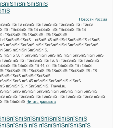
пїЅпїЅпїЅпїЅпїЅпїЅ
ЅпїЅ
Новости России
пїЅпїЅпїЅпїЅ пїЅпїЅпїЅпїЅпїЅпїЅпїЅпїЅпїЅпїЅ пїЅпїЅ
ЅпїЅ пїЅпїЅпїЅпїЅпїЅ пїЅпїЅ пїЅпїЅпїЅпїЅпїЅпїЅ
 9 пїЅпїЅпїЅпїЅпїЅпїЅпїЅ пїЅпїЅпїЅпїЅ
1 пїЅпїЅпїЅпїЅпїЅ – пїЅпїЅ 45 пїЅпїЅпїЅпїЅпїЅпїЅ пїЅпїЅ
пїЅ пїЅпїЅпїЅпїЅпїЅ пїЅпїЅпїЅпїЅпїЅпїЅпїЅпїЅпїЅпїЅпїЅ
 пїЅпїЅ пїЅпїЅпїЅпїЅпїЅпїЅ,
Ѕ пїЅпїЅ 50 пїЅпїЅпїЅпїЅпїЅпїЅ пїЅ пїЅпїЅпїЅпїЅпїЅпїЅпїЅ
пїЅпїЅ пїЅпїЅ пїЅпїЅпїЅпїЅпїЅ, 9 пїЅпїЅпїЅпїЅпїЅпїЅпїЅ,
пїЅпїЅпїЅпїЅпїЅпїЅпїЅ 44,72 пїЅпїЅпїЅпїЅпїЅ пїЅпїЅ
пїЅпїЅпїЅпїЅпїЅ пїЅпїЅпїЅпїЅпїЅпїЅпїЅпїЅпїЅпїЅпїЅ пїЅ
їЅпїЅпїЅпїЅ пїЅпїЅпїЅпїЅпїЅ
їЅпїЅпїЅпїЅ пїЅ 45 пїЅпїЅпїЅпїЅпїЅпїЅ пїЅпїЅ
їЅ пїЅпїЅпїЅ. пїЅпїЅпїЅпїЅ. Travel.ru.
їЅпїЅпїЅпїЅ пїЅпїЅпїЅпїЅпїЅпїЅпїЅпїЅпїЅ пїЅпїЅпїЅпїЅ
пїЅ пїЅпїЅпїЅпїЅпїЅпїЅпїЅпїЅпїЅ пїЅпїЅпїЅпїЅпїЅпїЅ пїЅпїЅ
їЅпїЅпїЅпїЅпїЅ
Читать дальше »
ЅпїЅпїЅпїЅпїЅпїЅпїЅпїЅпїЅпїЅпїЅ
ЅпїЅпїЅпїЅ пїЅ пїЅпїЅпїЅпїЅпїЅпїЅ