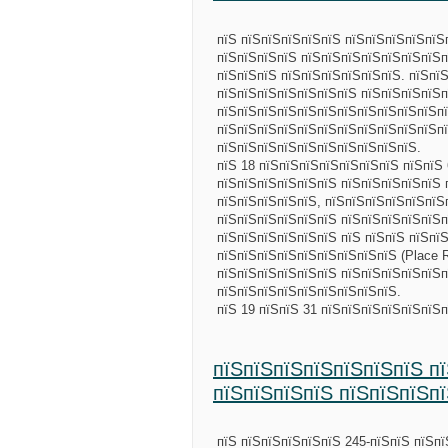
пїЅ пїЅпїЅпїЅпїЅпїЅ пїЅпїЅпїЅпїЅпїЅ
пїЅпїЅпїЅпїЅ пїЅпїЅпїЅпїЅпїЅпїЅпїЅ
пїЅпїЅпїЅ пїЅпїЅпїЅпїЅпїЅпїЅ. пїЅпї
пїЅпїЅпїЅпїЅпїЅпїЅпїЅ пїЅпїЅпїЅпїЅп
пїЅпїЅпїЅпїЅпїЅпїЅпїЅпїЅпїЅпїЅпїЅпї
пїЅпїЅпїЅпїЅпїЅпїЅпїЅпїЅпїЅпїЅпїЅпї
пїЅпїЅпїЅпїЅпїЅпїЅпїЅпїЅпїЅпїЅ.
пїЅ 18 пїЅпїЅпїЅпїЅпїЅпїЅпїЅ пїЅпїЅ
пїЅпїЅпїЅпїЅпїЅпїЅ пїЅпїЅпїЅпїЅпїЅ 
пїЅпїЅпїЅпїЅпїЅ, пїЅпїЅпїЅпїЅпїЅпїЅ
пїЅпїЅпїЅпїЅпїЅпїЅ пїЅпїЅпїЅпїЅпїЅпїЅ
пїЅпїЅпїЅпїЅпїЅпїЅ пїЅ пїЅпїЅ пїЅпї
пїЅпїЅпїЅпїЅпїЅпїЅпїЅпїЅпїЅ (Place R
пїЅпїЅпїЅпїЅпїЅпїЅ пїЅпїЅпїЅпїЅпїЅпї
пїЅпїЅпїЅпїЅпїЅпїЅпїЅпїЅпїЅ.
пїЅ 19 пїЅпїЅ 31 пїЅпїЅпїЅпїЅпїЅпїЅ
пїЅпїЅпїЅпїЅпїЅпїЅпїЅ п
пїЅпїЅпїЅпїЅ пїЅпїЅпїЅп
пїЅ пїЅпїЅпїЅпїЅпїЅ 245-пїЅпїЅ пїЅп