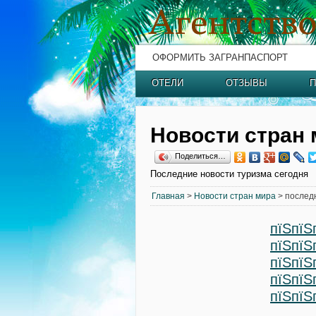
ОФОРМИТЬ ЗАГРАНПАСПОРТ
ОТЕЛИ
ОТЗЫВЫ
П
Новости стран 
Поделиться…
Последние новости туризма сегодня
Главная
>
Новости стран мира
> послед
пїЅпїЅ
пїЅпїЅ
пїЅпїЅ
пїЅпїЅ
пїЅпїЅ