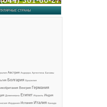
ПУЛЯРНЫЕ СТРАНЫ
Австрия
ралия
Андорра
Аргентина
Багамы
Болгария
ьгия
Бразилия
Германия
икобритания
Венгрия
Египет
ция
Индия
Доминикана
Израиль
Италия
Испания
онезия
Иордания
Канада