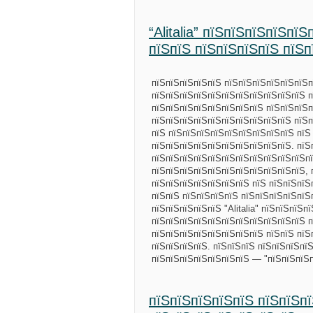
“Alitalia” пїЅпїЅпїЅпїЅпї
пїЅпїЅ пїЅпїЅпїЅпїЅ пїЅ
пїЅпїЅпїЅпїЅпїЅ пїЅпїЅпїЅпїЅпїЅпїЅп
пїЅпїЅпїЅпїЅпїЅпїЅпїЅпїЅпїЅпїЅпїЅ пї
пїЅпїЅпїЅпїЅпїЅпїЅпїЅпїЅ пїЅпїЅпїЅп
пїЅпїЅпїЅпїЅпїЅпїЅпїЅпїЅпїЅпїЅ пїЅп
пїЅ пїЅпїЅпїЅпїЅпїЅпїЅпїЅпїЅпїЅ пїЅ
пїЅпїЅпїЅпїЅпїЅпїЅпїЅпїЅпїЅпїЅ. пїЅ
пїЅпїЅпїЅпїЅпїЅпїЅпїЅпїЅпїЅпїЅпїЅп
пїЅпїЅпїЅпїЅпїЅпїЅпїЅпїЅпїЅпїЅпїЅ, 
пїЅпїЅпїЅпїЅпїЅпїЅпїЅ пїЅ пїЅпїЅпїЅ
пїЅпїЅ пїЅпїЅпїЅпїЅ пїЅпїЅпїЅпїЅпїЅ
пїЅпїЅпїЅпїЅпїЅ "Alitalia" пїЅпїЅпїЅ
пїЅпїЅпїЅпїЅпїЅпїЅпїЅпїЅпїЅпїЅпїЅ 
пїЅпїЅпїЅпїЅпїЅпїЅпїЅпїЅ пїЅпїЅ пїЅ
пїЅпїЅпїЅпїЅ. пїЅпїЅпїЅ пїЅпїЅпїЅпї
пїЅпїЅпїЅпїЅпїЅпїЅпїЅ — "пїЅпїЅпїЅ
пїЅпїЅпїЅпїЅпїЅ пїЅпїЅпї