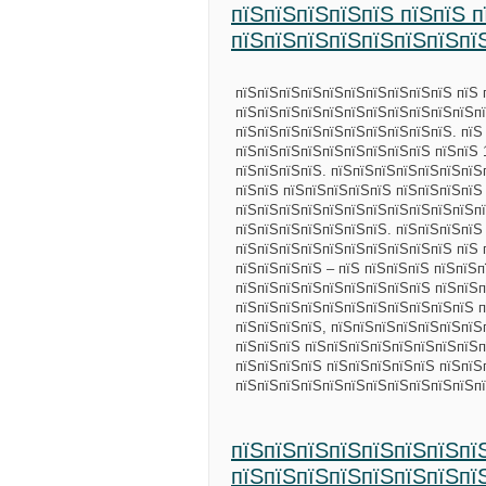
пїЅпїЅпїЅпїЅпїЅ пїЅпїЅ 
пїЅпїЅпїЅпїЅпїЅпїЅпїЅпї
пїЅпїЅпїЅпїЅпїЅпїЅпїЅпїЅпїЅпїЅ пїЅ 
пїЅпїЅпїЅпїЅпїЅпїЅпїЅпїЅпїЅпїЅпїЅпї
пїЅпїЅпїЅпїЅпїЅпїЅпїЅпїЅпїЅпїЅ. пїЅ
пїЅпїЅпїЅпїЅпїЅпїЅпїЅпїЅпїЅ пїЅпїЅ 
пїЅпїЅпїЅпїЅ. пїЅпїЅпїЅпїЅпїЅпїЅпїЅ
пїЅпїЅ пїЅпїЅпїЅпїЅпїЅ пїЅпїЅпїЅпїЅ
пїЅпїЅпїЅпїЅпїЅпїЅпїЅпїЅпїЅпїЅпїЅпї
пїЅпїЅпїЅпїЅпїЅпїЅпїЅ. пїЅпїЅпїЅпїЅ 
пїЅпїЅпїЅпїЅпїЅпїЅпїЅпїЅпїЅпїЅ пїЅ 
пїЅпїЅпїЅпїЅ – пїЅ пїЅпїЅпїЅ пїЅпїЅ
пїЅпїЅпїЅпїЅпїЅпїЅпїЅпїЅпїЅ пїЅпїЅп
пїЅпїЅпїЅпїЅпїЅпїЅпїЅпїЅпїЅпїЅпїЅ п
пїЅпїЅпїЅпїЅ, пїЅпїЅпїЅпїЅпїЅпїЅпїЅп
пїЅпїЅпїЅ пїЅпїЅпїЅпїЅпїЅпїЅпїЅпїЅп
пїЅпїЅпїЅпїЅ пїЅпїЅпїЅпїЅпїЅ пїЅпїЅ
пїЅпїЅпїЅпїЅпїЅпїЅпїЅпїЅпїЅпїЅпїЅп
пїЅпїЅпїЅпїЅпїЅпїЅпїЅпї
пїЅпїЅпїЅпїЅпїЅпїЅпїЅпї