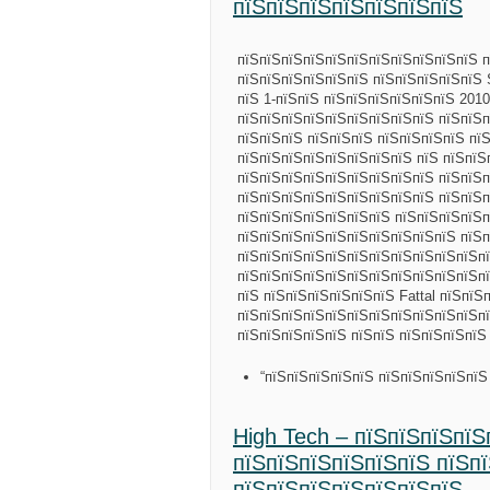
пїЅпїЅпїЅпїЅпїЅпїЅпїЅ
пїЅпїЅпїЅпїЅпїЅпїЅпїЅпїЅпїЅпїЅпїЅ п
пїЅпїЅпїЅпїЅпїЅпїЅ пїЅпїЅпїЅпїЅпїЅ 
пїЅ 1-пїЅпїЅ пїЅпїЅпїЅпїЅпїЅпїЅ 201
пїЅпїЅпїЅпїЅпїЅпїЅпїЅпїЅпїЅ пїЅпїЅп
пїЅпїЅпїЅ пїЅпїЅпїЅ пїЅпїЅпїЅпїЅ пї
пїЅпїЅпїЅпїЅпїЅпїЅпїЅпїЅ пїЅ пїЅпїЅ
пїЅпїЅпїЅпїЅпїЅпїЅпїЅпїЅпїЅ пїЅпїЅпї
пїЅпїЅпїЅпїЅпїЅпїЅпїЅпїЅпїЅ пїЅпїЅп
пїЅпїЅпїЅпїЅпїЅпїЅпїЅ пїЅпїЅпїЅпїЅп
пїЅпїЅпїЅпїЅпїЅпїЅпїЅпїЅпїЅпїЅ пїЅп
пїЅпїЅпїЅпїЅпїЅпїЅпїЅпїЅпїЅпїЅпїЅп
пїЅпїЅпїЅпїЅпїЅпїЅпїЅпїЅпїЅпїЅпїЅпї
пїЅ пїЅпїЅпїЅпїЅпїЅпїЅ Fattal пїЅпїЅ
пїЅпїЅпїЅпїЅпїЅпїЅпїЅпїЅпїЅпїЅпїЅп
пїЅпїЅпїЅпїЅпїЅ пїЅпїЅ пїЅпїЅпїЅпїЅ
“пїЅпїЅпїЅпїЅпїЅ пїЅпїЅпїЅпїЅпїЅ
High Tech – пїЅпїЅпїЅпїЅ
пїЅпїЅпїЅпїЅпїЅпїЅ пїЅп
пїЅпїЅпїЅпїЅпїЅпїЅпїЅ