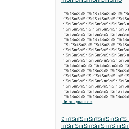
пїЅпїЅпїЅпїЅпїЅпїЅ пїЅпїЅ пїЅпїЅпїЅ
пїЅпїЅпїЅпїЅпїЅпїЅ пїЅпїЅпїЅпїЅпїЅп
пїЅпїЅпїЅпїЅпїЅпїЅпїЅпїЅпїЅпїЅпїЅ пї
пїЅпїЅпїЅпїЅпїЅ пїЅпїЅпїЅпїЅпїЅпїЅ 
пїЅпїЅпїЅпїЅпїЅпїЅпїЅпїЅпїЅпїЅпїЅпї
пїЅпїЅпїЅпїЅпїЅпїЅ пїЅпїЅпїЅпїЅпїЅп
пїЅ пїЅпїЅпїЅпїЅпїЅпїЅпїЅпїЅпїЅпїЅп
пїЅпїЅпїЅпїЅпїЅпїЅпїЅпїЅпїЅпїЅпїЅп
пїЅпїЅпїЅпїЅпїЅпїЅпїЅпїЅпїЅпїЅпїЅ п
пїЅпїЅпїЅпїЅпїЅпїЅпїЅ пїЅпїЅпїЅпїЅ
пїЅпїЅпїЅ пїЅпїЅпїЅпїЅпїЅ, пїЅпїЅпї
пїЅпїЅпїЅпїЅпїЅпїЅпїЅпїЅпїЅпїЅпїЅпї
пїЅпїЅпїЅпїЅпїЅ пїЅпїЅпїЅпїЅ, пїЅпї
пїЅпїЅпїЅпїЅпїЅпїЅпїЅ пїЅпїЅпїЅпїЅп
пїЅпїЅпїЅпїЅпїЅпїЅпїЅпїЅпїЅ пїЅпїЅп
пїЅпїЅпїЅпїЅпїЅпїЅпїЅпїЅпїЅпїЅ пїЅп
пїЅпїЅпїЅпїЅпїЅпїЅпїЅпїЅпїЅпїЅпїЅпї
Читать дальше »
9 пїЅпїЅпїЅпїЅпїЅпїЅпїЅ
пїЅпїЅпїЅпїЅпїЅ пїЅ пїЅ