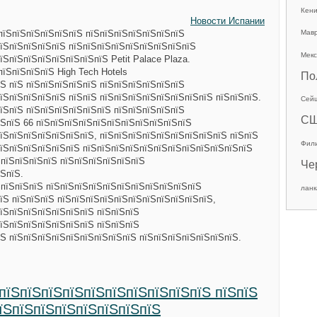
Кен
Новости Испании
пїЅпїЅпїЅпїЅпїЅпїЅ пїЅпїЅпїЅпїЅпїЅпїЅпїЅ
Мав
їЅпїЅпїЅпїЅпїЅ пїЅпїЅпїЅпїЅпїЅпїЅпїЅпїЅпїЅ
Мекс
ЅпїЅпїЅпїЅпїЅпїЅпїЅпїЅ Petit Palace Plaza.
пїЅпїЅпїЅпїЅ High Tech Hotels
По
Ѕ пїЅ пїЅпїЅпїЅпїЅпїЅ пїЅпїЅпїЅпїЅпїЅпїЅ
їЅпїЅпїЅпїЅпїЅ пїЅпїЅ пїЅпїЅпїЅпїЅпїЅпїЅпїЅпїЅ пїЅпїЅпїЅ.
Сей
їЅпїЅ пїЅпїЅпїЅпїЅпїЅпїЅ пїЅпїЅпїЅпїЅпїЅ
С
їЅпїЅ 66 пїЅпїЅпїЅпїЅпїЅпїЅпїЅпїЅпїЅпїЅпїЅ
їЅпїЅпїЅпїЅпїЅпїЅпїЅ, пїЅпїЅпїЅпїЅпїЅпїЅпїЅпїЅпїЅ пїЅпїЅ
Фил
пїЅпїЅпїЅпїЅпїЅпїЅ пїЅпїЅпїЅпїЅпїЅпїЅпїЅпїЅпїЅпїЅпїЅпїЅ
ЅпїЅпїЅпїЅпїЅ пїЅпїЅпїЅпїЅпїЅпїЅ
Че
ЅпїЅ.
ЅпїЅпїЅпїЅ пїЅпїЅпїЅпїЅпїЅпїЅпїЅпїЅпїЅпїЅпїЅ
ланк
їЅ пїЅпїЅпїЅ пїЅпїЅпїЅпїЅпїЅпїЅпїЅпїЅпїЅпїЅпїЅ,
їЅпїЅпїЅпїЅпїЅпїЅпїЅ пїЅпїЅпїЅ
їЅпїЅпїЅпїЅпїЅпїЅпїЅ пїЅпїЅпїЅ
Ѕ пїЅпїЅпїЅпїЅпїЅпїЅпїЅпїЅпїЅ пїЅпїЅпїЅпїЅпїЅпїЅпїЅ.
 пїЅпїЅпїЅпїЅпїЅпїЅпїЅпїЅпїЅпїЅ пїЅпїЅ
пїЅпїЅпїЅпїЅпїЅпїЅпїЅпїЅ