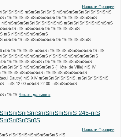
Новости Франции
пїЅпїЅпїЅпїЅ пїЅпїЅпїЅпїЅпїЅ пїЅпїЅпїЅпїЅпїЅпїЅпїЅпїЅпїЅ
пїЅ пїЅпїЅпїЅпїЅпїЅпїЅпїЅпїЅпїЅпїЅпїЅпїЅпїЅпїЅпїЅ
Ѕ пїЅпїЅпїЅпїЅпїЅпїЅпїЅпїЅпїЅпїЅ пїЅпїЅпїЅпїЅпїЅпїЅпїЅпїЅ
їЅпїЅпїЅ пїЅ пїЅпїЅпїЅпїЅпїЅпїЅпїЅпїЅпїЅ
Ѕ пїЅ пїЅпїЅпїЅпїЅпїЅпїЅ
Ѕ пїЅпїЅпїЅ пїЅпїЅпїЅпїЅпїЅпїЅпїЅпїЅпїЅпїЅпїЅ
 6 пїЅпїЅпїЅпїЅпїЅ пїЅпїЅ пїЅпїЅпїЅпїЅпїЅпїЅпїЅпїЅ пїЅ
пїЅпїЅпїЅпїЅпїЅпїЅпїЅпїЅ пїЅпїЅпїЅпїЅпїЅпїЅпїЅпїЅ
пїЅпїЅпїЅпїЅпїЅпїЅпїЅ пїЅпїЅпїЅпїЅпїЅпїЅпїЅпїЅ
пїЅпїЅпїЅ пїЅпїЅпїЅпїЅпїЅ (l’Hôtel de Ville) пїЅ IV
ЅпїЅпїЅпїЅпїЅпїЅпїЅпїЅ пїЅпїЅпїЅпїЅпїЅпїЅпїЅ
aoul Dautry) пїЅ XIV пїЅпїЅпїЅпїЅпїЅпїЅ. пїЅпїЅпїЅпїЅпїЅ
Ѕ – пїЅ 12.00 пїЅпїЅ 22.00. пїЅпїЅпїЅпїЅ –
пїЅ пїЅпїЅ
Читать дальше »
їЅпїЅпїЅпїЅпїЅпїЅпїЅпїЅпїЅ 245-пїЅ
їЅпїЅпїЅпїЅпїЅ
Новости Франции
їЅпїЅ пїЅпїЅпїЅпїЅпїЅпїЅпїЅпїЅ пїЅ