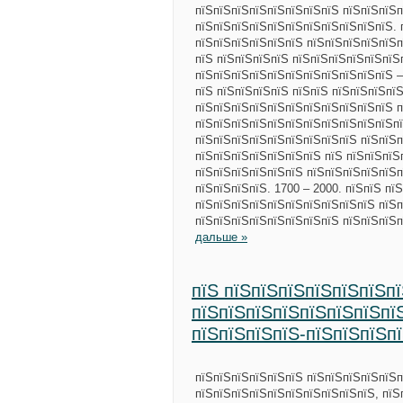
пїЅпїЅпїЅпїЅпїЅпїЅпїЅпїЅ пїЅпїЅпїЅп
пїЅпїЅпїЅпїЅпїЅпїЅпїЅпїЅпїЅпїЅпїЅ. 
пїЅпїЅпїЅпїЅпїЅпїЅ пїЅпїЅпїЅпїЅпїЅп
пїЅ пїЅпїЅпїЅпїЅ пїЅпїЅпїЅпїЅпїЅпїЅ
пїЅпїЅпїЅпїЅпїЅпїЅпїЅпїЅпїЅпїЅпїЅ –
пїЅ пїЅпїЅпїЅпїЅ пїЅпїЅ пїЅпїЅпїЅпї
пїЅпїЅпїЅпїЅпїЅпїЅпїЅпїЅпїЅпїЅпїЅ п
пїЅпїЅпїЅпїЅпїЅпїЅпїЅпїЅпїЅпїЅпїЅп
пїЅпїЅпїЅпїЅпїЅпїЅпїЅпїЅпїЅ пїЅпїЅп
пїЅпїЅпїЅпїЅпїЅпїЅпїЅ пїЅ пїЅпїЅпїЅ
пїЅпїЅпїЅпїЅпїЅпїЅ пїЅпїЅпїЅпїЅпїЅп
пїЅпїЅпїЅпїЅ. 1700 – 2000. пїЅпїЅ пї
пїЅпїЅпїЅпїЅпїЅпїЅпїЅпїЅпїЅпїЅ пїЅп
пїЅпїЅпїЅпїЅпїЅпїЅпїЅпїЅ пїЅпїЅпїЅ
дальше »
пїЅ пїЅпїЅпїЅпїЅпїЅпїЅп
пїЅпїЅпїЅпїЅпїЅпїЅпїЅпї
пїЅпїЅпїЅпїЅ-пїЅпїЅпїЅп
пїЅпїЅпїЅпїЅпїЅпїЅ пїЅпїЅпїЅпїЅпїЅп
пїЅпїЅпїЅпїЅпїЅпїЅпїЅпїЅпїЅпїЅ, пїЅ