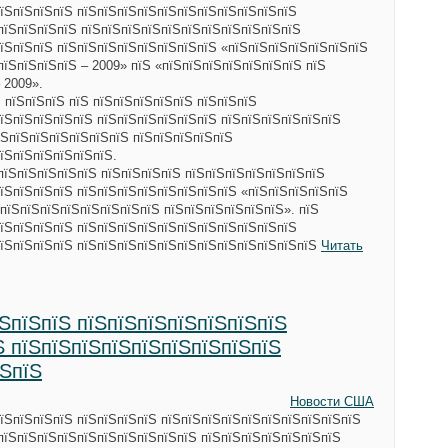
їЅпїЅпїЅпїЅ пїЅпїЅпїЅпїЅпїЅпїЅпїЅпїЅпїЅпїЅпїЅ
пїЅпїЅпїЅпїЅ пїЅпїЅпїЅпїЅпїЅпїЅпїЅпїЅпїЅпїЅпїЅ
їЅпїЅпїЅ пїЅпїЅпїЅпїЅпїЅпїЅпїЅпїЅ «пїЅпїЅпїЅпїЅпїЅпїЅпїЅ
пїЅпїЅпїЅпїЅ – 2009» пїЅ «пїЅпїЅпїЅпїЅпїЅпїЅпїЅ пїЅ
 2009».
Ѕ пїЅпїЅпїЅ пїЅ пїЅпїЅпїЅпїЅпїЅ пїЅпїЅпїЅ
їЅпїЅпїЅпїЅпїЅ пїЅпїЅпїЅпїЅпїЅпїЅ пїЅпїЅпїЅпїЅпїЅпїЅ
їЅпїЅпїЅпїЅпїЅпїЅпїЅ пїЅпїЅпїЅпїЅпїЅ
їЅпїЅпїЅпїЅпїЅпїЅ.
пїЅпїЅпїЅпїЅпїЅ пїЅпїЅпїЅпїЅ пїЅпїЅпїЅпїЅпїЅпїЅпїЅ
їЅпїЅпїЅпїЅ пїЅпїЅпїЅпїЅпїЅпїЅпїЅпїЅ «пїЅпїЅпїЅпїЅпїЅ
ЅпїЅпїЅпїЅпїЅпїЅпїЅпїЅпїЅ пїЅпїЅпїЅпїЅпїЅпїЅ». пїЅ
їЅпїЅпїЅпїЅ пїЅпїЅпїЅпїЅпїЅпїЅпїЅпїЅпїЅпїЅпїЅ
пїЅпїЅпїЅпїЅ пїЅпїЅпїЅпїЅпїЅпїЅпїЅпїЅпїЅпїЅпїЅпїЅ
Читать
їЅпїЅпїЅ пїЅпїЅпїЅпїЅпїЅпїЅпїЅ
Ѕ пїЅпїЅпїЅпїЅпїЅпїЅпїЅпїЅпїЅ
їЅпїЅ
Новости США
їЅпїЅпїЅпїЅ пїЅпїЅпїЅпїЅ пїЅпїЅпїЅпїЅпїЅпїЅпїЅпїЅпїЅпїЅ
пїЅпїЅпїЅпїЅпїЅпїЅпїЅпїЅпїЅпїЅ пїЅпїЅпїЅпїЅпїЅпїЅпїЅ