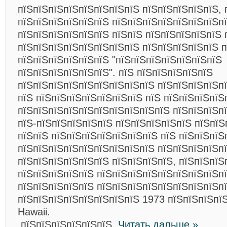
пїЅпїЅпїЅпїЅпїЅпїЅпїЅпїЅ пїЅпїЅпїЅпїЅпїЅ, 
пїЅпїЅпїЅпїЅпїЅпїЅ пїЅпїЅпїЅпїЅпїЅпїЅпїЅпї
пїЅпїЅпїЅпїЅпїЅпїЅ пїЅпїЅ пїЅпїЅпїЅпїЅпїЅ 
пїЅпїЅпїЅпїЅпїЅпїЅпїЅпїЅ пїЅпїЅпїЅпїЅпїЅ п
пїЅпїЅпїЅпїЅпїЅпїЅ "пїЅпїЅпїЅпїЅпїЅпїЅпїЅ
пїЅпїЅпїЅпїЅпїЅпїЅ". пїЅ пїЅпїЅпїЅпїЅпїЅ
пїЅпїЅпїЅпїЅпїЅпїЅпїЅпїЅпїЅ пїЅпїЅпїЅпїЅпї
пїЅ пїЅпїЅпїЅпїЅпїЅпїЅпїЅ пїЅ пїЅпїЅпїЅпїЅ
пїЅпїЅпїЅпїЅпїЅпїЅпїЅпїЅпїЅпїЅ пїЅпїЅпїЅпї
пїЅ-пїЅпїЅпїЅпїЅпїЅ пїЅпїЅпїЅпїЅпїЅ пїЅпїЅ
пїЅпїЅ пїЅпїЅпїЅпїЅпїЅпїЅпїЅ пїЅ пїЅпїЅпїЅ
пїЅпїЅпїЅпїЅпїЅпїЅпїЅпїЅпїЅ пїЅпїЅпїЅпїЅп
пїЅпїЅпїЅпїЅпїЅпїЅ пїЅпїЅпїЅпїЅ, пїЅпїЅпїЅ
пїЅпїЅпїЅпїЅпїЅ пїЅпїЅпїЅпїЅпїЅпїЅпїЅпїЅп
пїЅпїЅпїЅпїЅпїЅ пїЅпїЅпїЅпїЅпїЅпїЅпїЅпїЅп
пїЅпїЅпїЅпїЅпїЅпїЅпїЅпїЅ 1973 пїЅпїЅпїЅпїЅ 
Hawaii.
пїЅпїЅпїЅпїЅпїЅпїЅ,
Читать дальше »