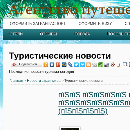
ОФОРМИТЬ ЗАГРАНПАСПОРТ
ОФОРМИТЬ ВИЗУ
СП
ОТЕЛИ
ОТЗЫВЫ
ПОГОДА
ПОСОЛЬСТ
Туристические новости
Поделиться…
Последние новости туризма сегодня
Главная
>
Новости стран мира
> Туристические новости
пїЅпїЅ пїЅпїЅпїЅпїЅ 
пїЅпїЅпїЅпїЅпїЅпїЅ
(пїЅпїЅпїЅпїЅ)