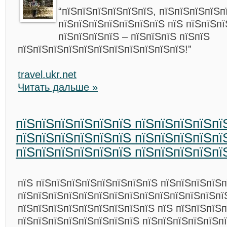
“пїЅпїЅпїЅпїЅпїЅпїЅ, пїЅпїЅпїЅпїЅп
пїЅпїЅпїЅпїЅпїЅпїЅпїЅ пїЅ пїЅпїЅп
пїЅпїЅпїЅпїЅ – пїЅпїЅпїЅ пїЅпїЅ
пїЅпїЅпїЅпїЅпїЅпїЅпїЅпїЅпїЅпїЅпїЅ!”
travel.ukr.net
Читать дальше »
пїЅпїЅпїЅпїЅпїЅпїЅ пїЅпїЅпїЅпїЅпї
пїЅпїЅпїЅпїЅпїЅпїЅ пїЅпїЅпїЅпїЅпї
пїЅпїЅпїЅпїЅпїЅпїЅ пїЅпїЅпїЅпїЅпї
пїЅ пїЅпїЅпїЅпїЅпїЅпїЅпїЅпїЅ пїЅпїЅпїЅпїЅп
пїЅпїЅпїЅпїЅпїЅпїЅпїЅпїЅпїЅпїЅпїЅпїЅпїЅпї
пїЅпїЅпїЅпїЅпїЅпїЅпїЅпїЅпїЅ пїЅ пїЅпїЅпїЅ
пїЅпїЅпїЅпїЅпїЅпїЅпїЅпїЅ пїЅпїЅпїЅпїЅпїЅп