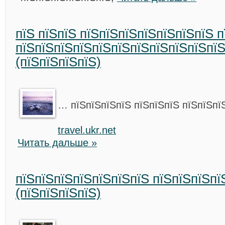
пїЅ пїЅпїЅ пїЅпїЅпїЅпїЅпїЅпїЅпїЅ 
пїЅпїЅпїЅпїЅпїЅпїЅпїЅпїЅпїЅпїЅп
(пїЅпїЅпїЅпїЅ)
… пїЅпїЅпїЅпїЅ пїЅпїЅпїЅ пїЅпїЅпї
travel.ukr.net
Читать дальше »
пїЅпїЅпїЅпїЅпїЅпїЅпїЅ пїЅпїЅпїЅпї
(пїЅпїЅпїЅпїЅ)