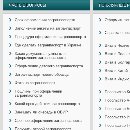
ЧАСТЫЕ ВОПРОСЫ
ПОПУЛЯРНЫЕ Р
Срок оформления загранпаспорта
Оформить заг
Заполнение анкеты на загранпаспорт
Справка о не
Процедура оформления загранпаспорта
Где сделать загранпаспорт в Украине
Виза в Чехию
Какие документы нужны для
Виза в Польш
оформления загранпаспорта
Виза в Болга
Оформление детского загранпаспорта
Виза в Китай
Загранпаспорт нового образца
Виза в Индию
Фото на загранпаспорт
Пошлины при оформлении
Посольство Ки
загранпаспорта
Посольство Ч
Какой срок действия загранпаспорта
Посольство Б
Занимать ли очередь в ОВИР
Посольство И
Срочное оформление загранпаспорта
Посольство П
Получить второй загранпаспорт