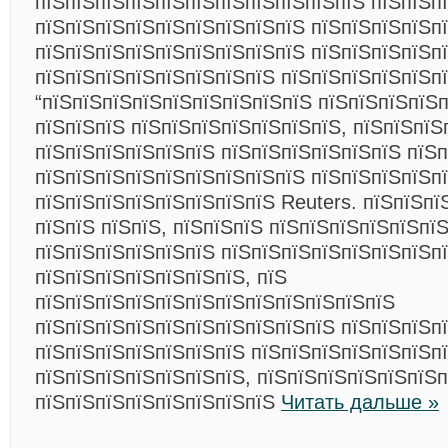
пїЅпїЅпїЅпїЅпїЅпїЅпїЅпїЅпїЅпїЅпїЅ пїЅпїЅп
пїЅпїЅпїЅпїЅпїЅпїЅпїЅпїЅпїЅ пїЅпїЅпїЅпїЅп
пїЅпїЅпїЅпїЅпїЅпїЅпїЅпїЅпїЅ пїЅпїЅпїЅпїЅп
пїЅпїЅпїЅпїЅпїЅпїЅпїЅпїЅ пїЅпїЅпїЅпїЅпїЅп
“пїЅпїЅпїЅпїЅпїЅпїЅпїЅпїЅпїЅ пїЅпїЅпїЅпїЅп
пїЅпїЅпїЅ пїЅпїЅпїЅпїЅпїЅпїЅпїЅ, пїЅпїЅпїЅ
пїЅпїЅпїЅпїЅпїЅпїЅ пїЅпїЅпїЅпїЅпїЅпїЅ пїЅ
пїЅпїЅпїЅпїЅпїЅпїЅпїЅпїЅпїЅ пїЅпїЅпїЅпїЅпї
пїЅпїЅпїЅпїЅпїЅпїЅпїЅпїЅ Reuters. пїЅпїЅпї
пїЅпїЅ пїЅпїЅ, пїЅпїЅпїЅ пїЅпїЅпїЅпїЅпїЅпїЅ
пїЅпїЅпїЅпїЅпїЅпїЅ пїЅпїЅпїЅпїЅпїЅпїЅпїЅп
пїЅпїЅпїЅпїЅпїЅпїЅпїЅ, пїЅ
пїЅпїЅпїЅпїЅпїЅпїЅпїЅпїЅпїЅпїЅпїЅпїЅ
пїЅпїЅпїЅпїЅпїЅпїЅпїЅпїЅпїЅпїЅ пїЅпїЅпїЅп
пїЅпїЅпїЅпїЅпїЅпїЅпїЅ пїЅпїЅпїЅпїЅпїЅпїЅп
пїЅпїЅпїЅпїЅпїЅпїЅпїЅ, пїЅпїЅпїЅпїЅпїЅпїЅп
пїЅпїЅпїЅпїЅпїЅпїЅпїЅпїЅ
Читать дальше »