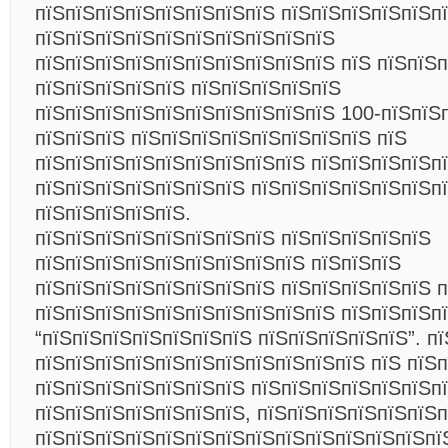
пїЅпїЅпїЅпїЅпїЅпїЅпїЅпїЅ пїЅпїЅпїЅпїЅпїЅпї
пїЅпїЅпїЅпїЅпїЅпїЅпїЅпїЅпїЅпїЅ
пїЅпїЅпїЅпїЅпїЅпїЅпїЅпїЅпїЅпїЅ пїЅ пїЅпїЅп
пїЅпїЅпїЅпїЅпїЅ пїЅпїЅпїЅпїЅпїЅ
пїЅпїЅпїЅпїЅпїЅпїЅпїЅпїЅпїЅпїЅ 100-пїЅпїЅ
пїЅпїЅпїЅ пїЅпїЅпїЅпїЅпїЅпїЅпїЅпїЅ пїЅ
пїЅпїЅпїЅпїЅпїЅпїЅпїЅпїЅпїЅ пїЅпїЅпїЅпїЅп
пїЅпїЅпїЅпїЅпїЅпїЅпїЅ пїЅпїЅпїЅпїЅпїЅпїЅп
пїЅпїЅпїЅпїЅпїЅ.
пїЅпїЅпїЅпїЅпїЅпїЅпїЅпїЅ пїЅпїЅпїЅпїЅпїЅ
пїЅпїЅпїЅпїЅпїЅпїЅпїЅпїЅпїЅ пїЅпїЅпїЅ
пїЅпїЅпїЅпїЅпїЅпїЅпїЅпїЅ пїЅпїЅпїЅпїЅпїЅ п
пїЅпїЅпїЅпїЅпїЅпїЅпїЅпїЅпїЅпїЅ пїЅпїЅпїЅп
“пїЅпїЅпїЅпїЅпїЅпїЅпїЅ пїЅпїЅпїЅпїЅпїЅ”. п
пїЅпїЅпїЅпїЅпїЅпїЅпїЅпїЅпїЅпїЅпїЅ пїЅ пїЅ
пїЅпїЅпїЅпїЅпїЅпїЅпїЅ пїЅпїЅпїЅпїЅпїЅпїЅп
пїЅпїЅпїЅпїЅпїЅпїЅпїЅ, пїЅпїЅпїЅпїЅпїЅпїЅпї
пїЅпїЅпїЅпїЅпїЅпїЅпїЅпїЅпїЅпїЅпїЅпїЅпїЅпї