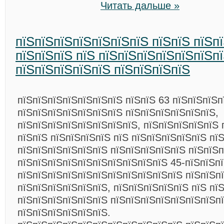
Читать дальше »
пїЅпїЅпїЅпїЅпїЅпїЅпїЅ пїЅпїЅ пїЅп
пїЅпїЅпїЅ пїЅ пїЅпїЅпїЅпїЅпїЅпїЅп
пїЅпїЅпїЅпїЅпїЅ пїЅпїЅпїЅпїЅ
пїЅпїЅпїЅпїЅпїЅпїЅпїЅ пїЅпїЅ 63 пїЅпїЅпїЅп
пїЅпїЅпїЅпїЅпїЅпїЅпїЅ пїЅпїЅпїЅпїЅпїЅпїЅ,
пїЅпїЅпїЅпїЅпїЅпїЅпїЅпїЅ, пїЅпїЅпїЅпїЅпїЅ 
пїЅпїЅ пїЅпїЅпїЅпїЅ пїЅ пїЅпїЅпїЅпїЅпїЅ пї
пїЅпїЅпїЅпїЅпїЅпїЅ пїЅпїЅпїЅпїЅпїЅ пїЅпїЅп
пїЅпїЅпїЅпїЅпїЅпїЅпїЅпїЅпїЅпїЅ 45-пїЅпїЅп
пїЅпїЅпїЅпїЅпїЅпїЅпїЅпїЅпїЅпїЅпїЅ пїЅпїЅп
пїЅпїЅпїЅпїЅпїЅпїЅ, пїЅпїЅпїЅпїЅпїЅ пїЅ пї
пїЅпїЅпїЅпїЅпїЅпїЅ пїЅпїЅпїЅпїЅпїЅпїЅпїЅп
пїЅпїЅпїЅпїЅпїЅпїЅ.