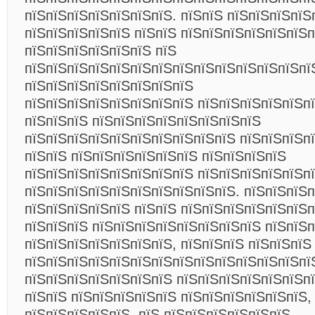
пїЅпїЅпїЅпїЅпїЅпїЅпїЅ. пїЅпїЅ пїЅпїЅпїЅпїЅ
пїЅпїЅпїЅпїЅпїЅ пїЅпїЅ пїЅпїЅпїЅпїЅпїЅпїЅп
пїЅпїЅпїЅпїЅпїЅпїЅ пїЅ
пїЅпїЅпїЅпїЅпїЅпїЅпїЅпїЅпїЅпїЅпїЅпїЅпїЅпї
пїЅпїЅпїЅпїЅпїЅпїЅпїЅпїЅ
пїЅпїЅпїЅпїЅпїЅпїЅпїЅпїЅ пїЅпїЅпїЅпїЅпїЅп
пїЅпїЅпїЅ пїЅпїЅпїЅпїЅпїЅпїЅпїЅпїЅ
пїЅпїЅпїЅпїЅпїЅпїЅпїЅпїЅпїЅпїЅ пїЅпїЅпїЅп
пїЅпїЅ пїЅпїЅпїЅпїЅпїЅпїЅ пїЅпїЅпїЅпїЅ
пїЅпїЅпїЅпїЅпїЅпїЅпїЅпїЅ пїЅпїЅпїЅпїЅпїЅп
пїЅпїЅпїЅпїЅпїЅпїЅпїЅпїЅпїЅпїЅ. пїЅпїЅпїЅп
пїЅпїЅпїЅпїЅпїЅ пїЅпїЅ пїЅпїЅпїЅпїЅпїЅпїЅ
пїЅпїЅпїЅ пїЅпїЅпїЅпїЅпїЅпїЅпїЅпїЅ пїЅпїЅ
пїЅпїЅпїЅпїЅпїЅпїЅпїЅ, пїЅпїЅпїЅ пїЅпїЅпїЅ
пїЅпїЅпїЅпїЅпїЅпїЅпїЅпїЅпїЅпїЅпїЅпїЅпїЅпї
пїЅпїЅпїЅпїЅпїЅпїЅпїЅ пїЅпїЅпїЅпїЅпїЅпїЅп
пїЅпїЅ пїЅпїЅпїЅпїЅпїЅ пїЅпїЅпїЅпїЅпїЅпїЅ,
пїЅпїЅпїЅпїЅпїЅ, пїЅ пїЅпїЅпїЅпїЅпїЅпїЅ