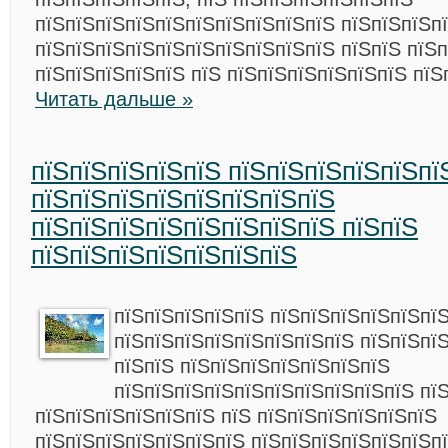
пїЅпїЅпїЅпїЅпїЅпїЅпїЅпїЅпїЅпїЅ пїЅпїЅпїЅп
пїЅпїЅпїЅпїЅпїЅпїЅпїЅпїЅпїЅпїЅ пїЅпїЅ пїЅ
пїЅпїЅпїЅпїЅпїЅ пїЅ пїЅпїЅпїЅпїЅпїЅпїЅ пїЅ
Читать дальше »
пїЅпїЅпїЅпїЅпїЅ пїЅпїЅпїЅпїЅпїЅпї
пїЅпїЅпїЅпїЅпїЅпїЅпїЅпїЅ
пїЅпїЅпїЅпїЅпїЅпїЅпїЅпїЅ пїЅпїЅ
пїЅпїЅпїЅпїЅпїЅпїЅпїЅ
пїЅпїЅпїЅпїЅпїЅ пїЅпїЅпїЅпїЅпїЅпї
пїЅпїЅпїЅпїЅпїЅпїЅпїЅпїЅ пїЅпїЅпї
пїЅпїЅ пїЅпїЅпїЅпїЅпїЅпїЅпїЅ
пїЅпїЅпїЅпїЅпїЅпїЅпїЅпїЅпїЅпїЅ пї
пїЅпїЅпїЅпїЅпїЅпїЅ пїЅ пїЅпїЅпїЅпїЅпїЅпїЅ
пїЅпїЅпїЅпїЅпїЅпїЅпїЅ пїЅпїЅпїЅпїЅпїЅпїЅп