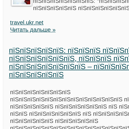
пїЅпїЅпїЅпїЅпїЅпїЅпїЅ: “пїЅпїЅпїЅп
пїЅпїЅпїЅпїЅпїЅ пїЅпїЅпїЅпїЅпїЅпїЅ
travel.ukr.net
Читать дальше »
пїЅпїЅпїЅпїЅпїЅ: пїЅпїЅпїЅ пїЅпїЅ
пїЅпїЅпїЅпїЅпїЅпїЅ, пїЅпїЅпїЅ пїЅ
пїЅпїЅпїЅпїЅпїЅпїЅпїЅ – пїЅпїЅпїЅ
пїЅпїЅпїЅпїЅпїЅ
пїЅпїЅпїЅпїЅпїЅпїЅпїЅ
пїЅпїЅпїЅпїЅпїЅпїЅпїЅпїЅпїЅпїЅпїЅпїЅпїЅ п
пїЅпїЅпїЅпїЅпїЅ пїЅпїЅпїЅпїЅпїЅпїЅ пїЅ пїЅ
пїЅпїЅ пїЅпїЅпїЅпїЅпїЅпїЅ пїЅ пїЅпїЅпїЅпїЅ
пїЅпїЅпїЅпїЅпїЅ пїЅпїЅпїЅпїЅпїЅ
пїЅпїЅпїЅпїЅпїЅпїЅпїЅпїЅпїЅпїЅпїЅпїЅпїЅпї