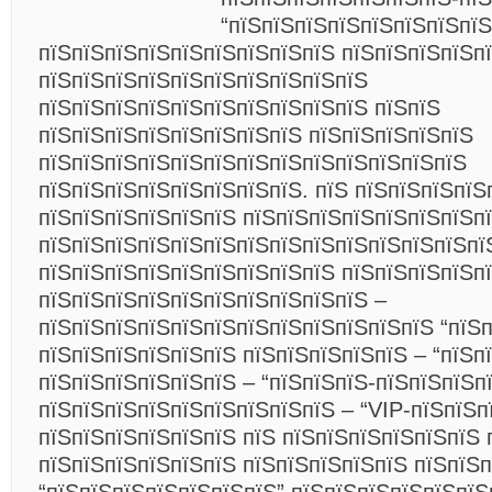
“пїЅпїЅпїЅпїЅпїЅпїЅпїЅпїЅ
пїЅпїЅпїЅпїЅпїЅпїЅпїЅпїЅпїЅ пїЅпїЅпїЅпїЅп
пїЅпїЅпїЅпїЅпїЅпїЅпїЅпїЅпїЅпїЅ
пїЅпїЅпїЅпїЅпїЅпїЅпїЅпїЅпїЅпїЅ пїЅпїЅ
пїЅпїЅпїЅпїЅпїЅпїЅпїЅпїЅ пїЅпїЅпїЅпїЅпїЅ
пїЅпїЅпїЅпїЅпїЅпїЅпїЅпїЅпїЅпїЅпїЅпїЅпїЅ
пїЅпїЅпїЅпїЅпїЅпїЅпїЅпїЅ. пїЅ пїЅпїЅпїЅпїЅ
пїЅпїЅпїЅпїЅпїЅпїЅ пїЅпїЅпїЅпїЅпїЅпїЅпїЅп
пїЅпїЅпїЅпїЅпїЅпїЅпїЅпїЅпїЅпїЅпїЅпїЅпїЅпї
пїЅпїЅпїЅпїЅпїЅпїЅпїЅпїЅпїЅ пїЅпїЅпїЅпїЅп
пїЅпїЅпїЅпїЅпїЅпїЅпїЅпїЅпїЅпїЅ –
пїЅпїЅпїЅпїЅпїЅпїЅпїЅпїЅпїЅпїЅпїЅпїЅ “пїЅп
пїЅпїЅпїЅпїЅпїЅпїЅ пїЅпїЅпїЅпїЅпїЅ – “пїЅпї
пїЅпїЅпїЅпїЅпїЅпїЅ – “пїЅпїЅпїЅ-пїЅпїЅпїЅп
пїЅпїЅпїЅпїЅпїЅпїЅпїЅпїЅпїЅ – “VIP-пїЅпїЅп
пїЅпїЅпїЅпїЅпїЅпїЅ пїЅ пїЅпїЅпїЅпїЅпїЅпїЅ 
пїЅпїЅпїЅпїЅпїЅпїЅ пїЅпїЅпїЅпїЅпїЅ пїЅпїЅ