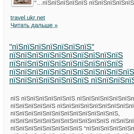
“…пїЅпїЅпїЅпїЅпїЅ пїЅпїЅпїЅпїЅпїЅ
travel.ukr.net
Читать дальше »
"пїЅпїЅпїЅпїЅпїЅпїЅпїЅ"
пїЅпїЅпїЅпїЅпїЅпїЅпїЅпїЅпїЅпїЅ
пїЅпїЅпїЅпїЅпїЅпїЅпїЅпїЅпїЅпїЅ
пїЅпїЅпїЅпїЅпїЅпїЅпїЅпїЅпїЅпїЅпї
пїЅпїЅпїЅпїЅпїЅпїЅпїЅ пїЅпїЅпїЅпї
пїЅ пїЅпїЅпїЅпїЅпїЅпїЅ пїЅпїЅпїЅпїЅпїЅпїЅп
пїЅпїЅпїЅпїЅпїЅ пїЅпїЅпїЅпїЅпїЅпїЅпїЅпїЅп
пїЅпїЅпїЅпїЅпїЅпїЅпїЅпїЅпїЅпїЅпїЅпїЅ,
пїЅпїЅпїЅпїЅпїЅпїЅпїЅпїЅпїЅпїЅпїЅ пїЅпїЅп
пїЅпїЅпїЅпїЅпїЅпїЅпїЅпїЅ “пїЅпїЅпїЅпїЅпїЅп