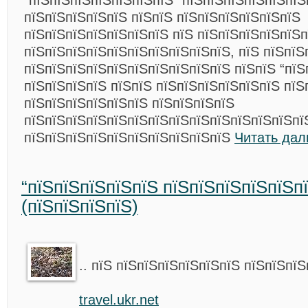
“пїЅпїЅпїЅпїЅпїЅпїЅпїЅ” пїЅпїЅпїЅпїЅпїЅпїЅ
пїЅпїЅпїЅпїЅпїЅ пїЅпїЅ пїЅпїЅпїЅпїЅпїЅпїЅ
пїЅпїЅпїЅпїЅпїЅпїЅпїЅ пїЅ пїЅпїЅпїЅпїЅпїЅп
пїЅпїЅпїЅпїЅпїЅпїЅпїЅпїЅпїЅпїЅ, пїЅ пїЅпїЅ
пїЅпїЅпїЅпїЅпїЅпїЅпїЅпїЅпїЅпїЅ пїЅпїЅ “пїЅ
пїЅпїЅпїЅпїЅ пїЅпїЅ пїЅпїЅпїЅпїЅпїЅпїЅ пїЅ
пїЅпїЅпїЅпїЅпїЅпїЅ пїЅпїЅпїЅпїЅ
пїЅпїЅпїЅпїЅпїЅпїЅпїЅпїЅпїЅпїЅпїЅпїЅпїЅпї
пїЅпїЅпїЅпїЅпїЅпїЅпїЅпїЅпїЅпїЅ
Читать дал
“пїЅпїЅпїЅпїЅпїЅ пїЅпїЅпїЅпїЅпїЅп
(пїЅпїЅпїЅпїЅ)
.. пїЅ пїЅпїЅпїЅпїЅпїЅпїЅ пїЅпїЅп
travel.ukr.net