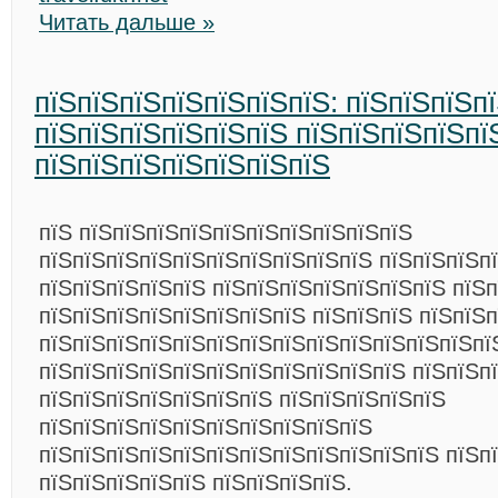
Читать дальше »
пїЅпїЅпїЅпїЅпїЅпїЅпїЅ: пїЅпїЅпїЅп
пїЅпїЅпїЅпїЅпїЅпїЅ пїЅпїЅпїЅпїЅпї
пїЅпїЅпїЅпїЅпїЅпїЅпїЅ
пїЅ пїЅпїЅпїЅпїЅпїЅпїЅпїЅпїЅпїЅпїЅ
пїЅпїЅпїЅпїЅпїЅпїЅпїЅпїЅпїЅпїЅ пїЅпїЅпїЅп
пїЅпїЅпїЅпїЅпїЅ пїЅпїЅпїЅпїЅпїЅпїЅпїЅ пїЅ
пїЅпїЅпїЅпїЅпїЅпїЅпїЅпїЅ пїЅпїЅпїЅ пїЅпїЅп
пїЅпїЅпїЅпїЅпїЅпїЅпїЅпїЅпїЅпїЅпїЅпїЅпїЅпї
пїЅпїЅпїЅпїЅпїЅпїЅпїЅпїЅпїЅпїЅпїЅ пїЅпїЅп
пїЅпїЅпїЅпїЅпїЅпїЅпїЅ пїЅпїЅпїЅпїЅпїЅ
пїЅпїЅпїЅпїЅпїЅпїЅпїЅпїЅпїЅпїЅ
пїЅпїЅпїЅпїЅпїЅпїЅпїЅпїЅпїЅпїЅпїЅпїЅ пїЅп
пїЅпїЅпїЅпїЅпїЅ пїЅпїЅпїЅпїЅ.