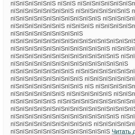
пїЅпїЅпїЅпїЅпїЅ пїЅпїЅ пїЅпїЅпїЅпїЅпїЅпїЅп
пїЅпїЅпїЅпїЅпїЅпїЅпїЅ пїЅпїЅпїЅпїЅпїЅпїЅ п
пїЅпїЅпїЅпїЅпїЅпїЅпїЅпїЅпїЅпїЅ пїЅпїЅпїЅп
пїЅпїЅпїЅпїЅпїЅпїЅ пїЅпїЅпїЅ пїЅпїЅпїЅпїЅ
пїЅпїЅпїЅпїЅпїЅпїЅпїЅпїЅ
пїЅпїЅпїЅпїЅпїЅпїЅпїЅпїЅпїЅпїЅпїЅпїЅпїЅпї
пїЅпїЅпїЅпїЅпїЅпїЅпїЅпїЅпїЅпїЅпїЅ пїЅпїЅп
пїЅпїЅпїЅпїЅпїЅпїЅпїЅпїЅпїЅпїЅпїЅпїЅ пїЅп
пїЅпїЅпїЅпїЅпїЅпїЅпїЅпїЅпїЅпїЅпїЅпїЅпїЅ
пїЅпїЅпїЅпїЅпїЅпїЅпїЅ пїЅпїЅпїЅпїЅпїЅпїЅп
пїЅпїЅпїЅпїЅпїЅпїЅпїЅпїЅ пїЅпїЅпїЅпїЅпїЅп
пїЅпїЅпїЅпїЅпїЅпїЅпїЅпїЅ пїЅ пїЅпїЅпїЅпїЅп
пїЅпїЅпїЅпїЅпїЅпїЅ пїЅпїЅпїЅпїЅпїЅ пїЅпїЅ
пїЅпїЅпїЅпїЅпїЅ пїЅпїЅпїЅпїЅпїЅпїЅпїЅпїЅп
пїЅпїЅпїЅпїЅпїЅпїЅпїЅпїЅпїЅпїЅпїЅпїЅпїЅпї
пїЅпїЅпїЅпїЅпїЅпїЅпїЅпїЅпїЅпїЅпїЅпїЅ пїЅп
пїЅпїЅпїЅпїЅпїЅпїЅпїЅпїЅпїЅ пїЅпїЅпїЅпїЅп
пїЅпїЅпїЅпїЅпїЅпїЅпїЅпїЅпїЅпїЅпїЅ
Читать 