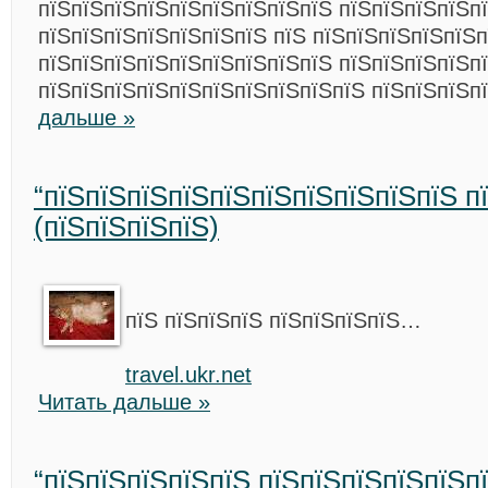
пїЅпїЅпїЅпїЅпїЅпїЅпїЅпїЅпїЅ пїЅпїЅпїЅпїЅп
пїЅпїЅпїЅпїЅпїЅпїЅпїЅ пїЅ пїЅпїЅпїЅпїЅпїЅп
пїЅпїЅпїЅпїЅпїЅпїЅпїЅпїЅпїЅ пїЅпїЅпїЅпїЅп
пїЅпїЅпїЅпїЅпїЅпїЅпїЅпїЅпїЅпїЅ пїЅпїЅпїЅп
дальше »
“пїЅпїЅпїЅпїЅпїЅпїЅпїЅпїЅпїЅпїЅ п
(пїЅпїЅпїЅпїЅ)
пїЅ пїЅпїЅпїЅ пїЅпїЅпїЅпїЅ…
travel.ukr.net
Читать дальше »
“пїЅпїЅпїЅпїЅпїЅ пїЅпїЅпїЅпїЅпїЅпї