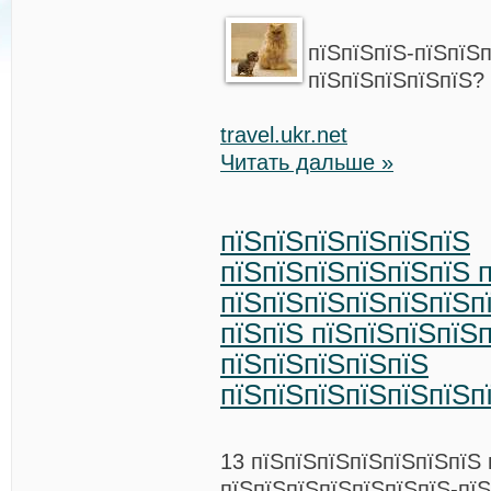
пїЅпїЅпїЅ-пїЅпїЅ
пїЅпїЅпїЅпїЅпїЅ?
travel.ukr.net
Читать дальше »
пїЅпїЅпїЅпїЅпїЅпїЅ
пїЅпїЅпїЅпїЅпїЅпїЅ 
пїЅпїЅпїЅпїЅпїЅпїЅп
пїЅпїЅ пїЅпїЅпїЅпїЅ
пїЅпїЅпїЅпїЅпїЅ
пїЅпїЅпїЅпїЅпїЅпїЅп
13 пїЅпїЅпїЅпїЅпїЅпїЅпїЅ 
пїЅпїЅпїЅпїЅпїЅпїЅпїЅ-пї