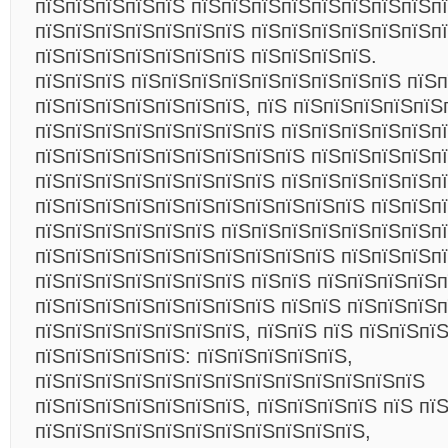
пїЅпїЅпїЅпїЅпїЅ пїЅпїЅпїЅпїЅпїЅпїЅпїЅпїЅп
пїЅпїЅпїЅпїЅпїЅпїЅпїЅ пїЅпїЅпїЅпїЅпїЅпїЅп
пїЅпїЅпїЅпїЅпїЅпїЅпїЅ пїЅпїЅпїЅпїЅ.
пїЅпїЅпїЅ пїЅпїЅпїЅпїЅпїЅпїЅпїЅпїЅпїЅ пїЅп
пїЅпїЅпїЅпїЅпїЅпїЅпїЅ, пїЅ пїЅпїЅпїЅпїЅпїЅ
пїЅпїЅпїЅпїЅпїЅпїЅпїЅпїЅ пїЅпїЅпїЅпїЅпїЅп
пїЅпїЅпїЅпїЅпїЅпїЅпїЅпїЅпїЅ пїЅпїЅпїЅпїЅпї
пїЅпїЅпїЅпїЅпїЅпїЅпїЅпїЅ пїЅпїЅпїЅпїЅпїЅп
пїЅпїЅпїЅпїЅпїЅпїЅпїЅпїЅпїЅпїЅпїЅ пїЅпїЅп
пїЅпїЅпїЅпїЅпїЅпїЅ пїЅпїЅпїЅпїЅпїЅпїЅпїЅпї
пїЅпїЅпїЅпїЅпїЅпїЅпїЅпїЅпїЅпїЅ пїЅпїЅпїЅп
пїЅпїЅпїЅпїЅпїЅпїЅпїЅ пїЅпїЅ пїЅпїЅпїЅпїЅп
пїЅпїЅпїЅпїЅпїЅпїЅпїЅпїЅ пїЅпїЅ пїЅпїЅпїЅ
пїЅпїЅпїЅпїЅпїЅпїЅпїЅ, пїЅпїЅ пїЅ пїЅпїЅпї
пїЅпїЅпїЅпїЅпїЅ: пїЅпїЅпїЅпїЅпїЅ,
пїЅпїЅпїЅпїЅпїЅпїЅпїЅпїЅпїЅпїЅпїЅпїЅпїЅ
пїЅпїЅпїЅпїЅпїЅпїЅпїЅ, пїЅпїЅпїЅпїЅ пїЅ пї
пїЅпїЅпїЅпїЅпїЅпїЅпїЅпїЅпїЅпїЅпїЅ,