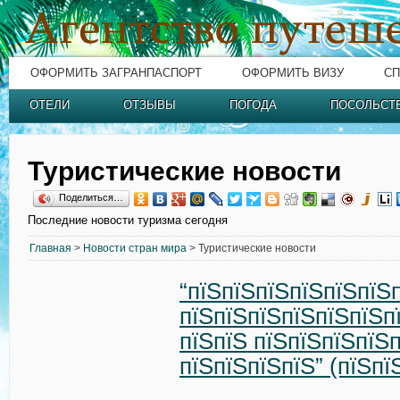
ОФОРМИТЬ ЗАГРАНПАСПОРТ
ОФОРМИТЬ ВИЗУ
СП
ОТЕЛИ
ОТЗЫВЫ
ПОГОДА
ПОСОЛЬСТ
Туристические новости
Поделиться…
Последние новости туризма сегодня
Главная
>
Новости стран мира
> Туристические новости
“пїЅпїЅпїЅпїЅпїЅпїЅ
пїЅпїЅпїЅпїЅпїЅпїЅп
пїЅпїЅ пїЅпїЅпїЅпїЅ
пїЅпїЅпїЅпїЅ” (пїЅпї