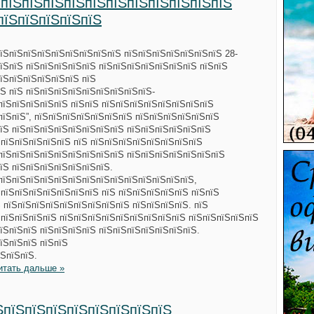
 пїЅпїЅпїЅпїЅпїЅпїЅпїЅпїЅпїЅпїЅпїЅ
пїЅпїЅпїЅпїЅпїЅ
їЅпїЅпїЅпїЅпїЅпїЅпїЅпїЅпїЅ пїЅпїЅпїЅпїЅпїЅпїЅпїЅ 28-
їЅпїЅ пїЅпїЅпїЅпїЅпїЅ пїЅпїЅпїЅпїЅпїЅпїЅпїЅ пїЅпїЅ
їЅпїЅпїЅпїЅпїЅпїЅ пїЅ
Ѕ пїЅ пїЅпїЅпїЅпїЅпїЅпїЅпїЅпїЅпїЅ-
пїЅпїЅпїЅпїЅпїЅ пїЅпїЅ пїЅпїЅпїЅпїЅпїЅпїЅпїЅпїЅ
пїЅпїЅ”, пїЅпїЅпїЅпїЅпїЅпїЅпїЅ пїЅпїЅпїЅпїЅпїЅпїЅ
їЅ пїЅпїЅпїЅпїЅпїЅпїЅпїЅпїЅ пїЅпїЅпїЅпїЅпїЅпїЅ
ЅпїЅпїЅпїЅпїЅпїЅ пїЅ пїЅпїЅпїЅпїЅпїЅпїЅпїЅпїЅ
пїЅпїЅпїЅпїЅпїЅпїЅпїЅпїЅпїЅ пїЅпїЅпїЅпїЅпїЅпїЅпїЅ
їЅ пїЅпїЅпїЅпїЅпїЅпїЅпїЅ.
пїЅпїЅпїЅпїЅпїЅпїЅпїЅпїЅпїЅпїЅпїЅпїЅпїЅпїЅ,
ЅпїЅпїЅпїЅпїЅпїЅпїЅпїЅ пїЅ пїЅпїЅпїЅпїЅпїЅ пїЅпїЅ
Ѕ пїЅпїЅпїЅпїЅпїЅпїЅпїЅпїЅпїЅ пїЅпїЅпїЅпїЅ. пїЅ
 пїЅпїЅпїЅпїЅ пїЅпїЅпїЅпїЅпїЅпїЅпїЅпїЅпїЅ пїЅпїЅпїЅпїЅпїЅ
їЅпїЅпїЅ пїЅпїЅпїЅпїЅ пїЅпїЅпїЅпїЅпїЅпїЅпїЅ.
їЅпїЅпїЅ пїЅпїЅ
їЅпїЅпїЅ.
итать дальше »
ЅпїЅпїЅпїЅпїЅпїЅпїЅпїЅпїЅ