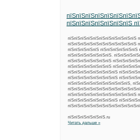
пїЅпїЅпїЅпїЅпїЅпїЅпїЅпї
пїЅпїЅпїЅпїЅпїЅпїЅпїЅ п
пїЅпїЅпїЅпїЅпїЅпїЅпїЅпїЅпїЅпїЅпїЅ п
пїЅпїЅпїЅпїЅпїЅпїЅпїЅпїЅпїЅпїЅпїЅ 
пїЅпїЅпїЅпїЅпїЅ пїЅпїЅпїЅпїЅпїЅпїЅ 
пїЅпїЅпїЅпїЅпїЅпїЅпїЅ. пїЅпїЅпїЅпїЅ
пїЅпїЅпїЅпїЅпїЅпїЅпїЅ пїЅпїЅпїЅпїЅп
пїЅпїЅпїЅпїЅпїЅпїЅпїЅ пїЅпїЅпїЅпїЅп
пїЅпїЅпїЅпїЅпїЅпїЅпїЅпїЅ пїЅпїЅпїЅп
пїЅпїЅпїЅпїЅпїЅпїЅпїЅпїЅ пїЅпїЅпїЅп
пїЅпїЅпїЅпїЅпїЅпїЅпїЅпїЅпїЅпїЅ, пїЅ
пїЅпїЅпїЅпїЅпїЅпїЅпїЅпїЅпїЅпїЅпїЅпї
пїЅпїЅпїЅпїЅпїЅпїЅпїЅпїЅпїЅпїЅпїЅ п
пїЅпїЅпїЅпїЅпїЅпїЅпїЅпїЅ пїЅпїЅпїЅп
пїЅпїЅпїЅпїЅпїЅпїЅпїЅпїЅпїЅпїЅпїЅпї
пїЅпїЅпїЅпїЅпїЅпїЅ.ru
Читать дальше »