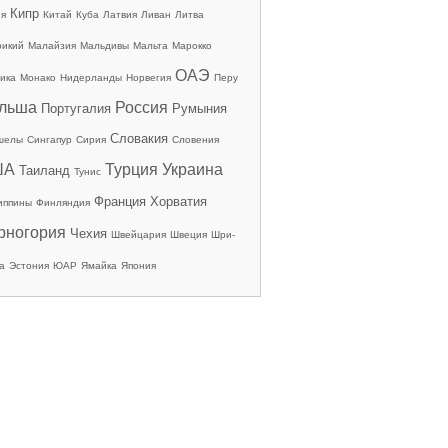
Кипр
ия
Китай
Куба
Латвия
Ливан
Литва
рикий
Малайзия
Мальдивы
Мальта
Марокко
ОАЭ
ика
Монако
Нидерланды
Норвегия
Перу
льша
Россия
Португалия
Румыния
Словакия
шелы
Сингапур
Сирия
Словения
ША
Турция
Украина
Таиланд
Тунис
Франция
Хорватия
иппины
Финляндия
рногория
Чехия
Швейцария
Швеция
Шри-
а
Эстония
ЮАР
Ямайка
Япония