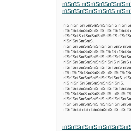
пїЅпїЅ пїЅпїЅпїЅпїЅпїЅп
пїЅпїЅпїЅпїЅпїЅпїЅ пїЅп
пїЅ пїЅпїЅпїЅпїЅпїЅпїЅпїЅпїЅ пїЅпїЅ
пїЅпїЅпїЅпїЅпїЅпїЅпїЅ пїЅпїЅпїЅпїЅ 
пїЅпїЅпїЅ пїЅпїЅпїЅпїЅпїЅпїЅ пїЅпїЅ
пїЅпїЅпїЅпїЅпїЅ.
пїЅпїЅпїЅпїЅпїЅпїЅпїЅпїЅпїЅпїЅ пїЅп
пїЅпїЅпїЅпїЅпїЅпїЅпїЅпїЅпїЅ пїЅпїЅп
пїЅпїЅпїЅпїЅпїЅпїЅпїЅ пїЅпїЅпїЅпїЅп
пїЅпїЅпїЅпїЅпїЅпїЅпїЅпїЅпїЅ пїЅпїЅ 
пїЅпїЅпїЅпїЅпїЅпїЅпїЅпїЅпїЅпїЅ пїЅп
пїЅ пїЅпїЅпїЅпїЅпїЅпїЅ пїЅпїЅпїЅпїЅ
пїЅпїЅпїЅпїЅпїЅпїЅпїЅпїЅпїЅпїЅ. пїЅ
пїЅ пїЅпїЅпїЅпїЅпїЅпїЅпїЅпїЅпїЅ.
пїЅпїЅпїЅпїЅпїЅпїЅ пїЅпїЅпїЅпїЅпїЅп
пїЅпїЅпїЅпїЅ-пїЅпїЅпїЅпїЅ. пїЅпїЅпї
пїЅпїЅпїЅпїЅпїЅпїЅпїЅ пїЅпїЅпїЅпїЅп
пїЅпїЅпїЅпїЅпїЅпїЅ пїЅпїЅпїЅпїЅпїЅп
пїЅпїЅпїЅ пїЅ пїЅпїЅпїЅпїЅпїЅ пїЅпї
пїЅпїЅпїЅпїЅпїЅпїЅпїЅпї