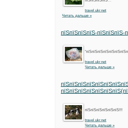
пїЅпїЅпїЅпїЅ…”
travel.ukr.net
Читать дальше »
пїЅпїЅпїЅпїЅ-пїЅпїЅпїЅ-п
“пїЅпїЅпїЅпїЅпїЅпїЅпїЅп
travel.ukr.net
Читать дальше »
пїЅпїЅпїЅпїЅпїЅпїЅпїЅпї
пїЅпїЅпїЅпїЅпїЅпїЅпїЅ(п
пїЅпїЅпїЅпїЅпїЅпїЅ!!!
travel.ukr.net
Читать дальше »