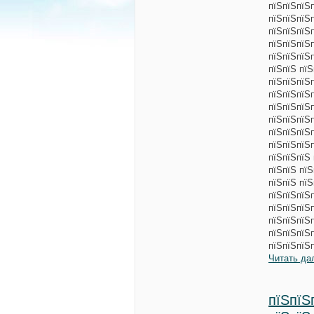
пїЅпїЅпїЅ
пїЅпїЅпїЅп
пїЅпїЅпїЅ
пїЅпїЅпїЅ
пїЅпїЅпїЅ
пїЅпїЅ пї
пїЅпїЅпїЅ
пїЅпїЅпїЅп
пїЅпїЅпїЅ
пїЅпїЅпїЅ
пїЅпїЅпїЅ
пїЅпїЅпїЅ
пїЅпїЅпїЅ
пїЅпїЅ пїЅ
пїЅпїЅ пїЅ
пїЅпїЅпїЅ
пїЅпїЅпїЅп
пїЅпїЅпїЅп
пїЅпїЅпїЅп
пїЅпїЅпїЅ
Читать да
пїЅпїЅ