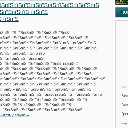
пїЅпїЅпїЅпїЅпїЅпїЅпїЅпїЅпїЅпїЅпїЅпїЅ
їЅпїЅпїЅпїЅ пїЅпїЅ
ПО
ЅпїЅпїЅ
їЅпїЅ пїЅ пїЅпїЅпїЅпїЅпїЅпїЅпїЅпїЅпїЅ
пїЅпїЅпїЅпїЅпїЅпїЅ “пїЅпїЅ пїЅпїЅпїЅпїЅпїЅпїЅпїЅ
їЅпїЅпїЅпїЅпїЅпїЅпїЅпїЅпїЅпїЅпїЅ” пїЅ 1 пїЅпїЅпїЅпїЅ
їЅпїЅпїЅпїЅпїЅпїЅ пїЅпїЅпїЅпїЅпїЅпїЅ пїЅпїЅпїЅпїЅпїЅ
їЅпїЅпїЅпїЅпїЅпїЅпїЅ пїЅ
їЅпїЅпїЅпїЅпїЅпїЅпїЅ пїЅ
ЅпїЅпїЅпїЅ пїЅпїЅпїЅпїЅпїЅпїЅпїЅ. пїЅпїЅ 2
їЅпїЅпїЅпїЅ пїЅпїЅпїЅпїЅпїЅпїЅпїЅпїЅ пїЅпїЅпїЅпїЅпїЅ
пїЅпїЅпїЅпїЅпїЅпїЅпїЅпїЅпїЅпїЅпїЅпїЅпїЅ пїЅпїЅпїЅ
 пїЅпїЅпїЅпїЅпїЅпїЅпїЅпїЅпїЅпїЅпїЅ пїЅпїЅпїЅпїЅпїЅпїЅ пїЅ
їЅпїЅпїЅпїЅпїЅпїЅпїЅ пїЅпїЅпїЅпїЅпїЅпїЅпїЅпїЅпїЅпїЅ.
Авст
ЅпїЅпїЅ – пїЅпїЅпїЅпїЅ пїЅпїЅпїЅпїЅпїЅпїЅпїЅпїЅпїЅ.
пїЅпїЅпїЅпїЅпїЅ пїЅ пїЅпїЅпїЅ, пїЅпїЅпїЅ пїЅпїЅпїЅпїЅпїЅ-
Бел
їЅ пїЅпїЅпїЅпїЅпїЅпїЅ пїЅпїЅпїЅпїЅпїЅпїЅ пїЅпїЅ
пїЅпїЅпїЅпїЅ. пїЅпїЅпїЅ пїЅпїЅпїЅпїЅпїЅ
Вел
, пїЅпїЅпїЅпїЅпїЅпїЅпїЅпїЅпїЅ пїЅпїЅпїЅпїЅпїЅ
Гре
Читать дальше »
Инд