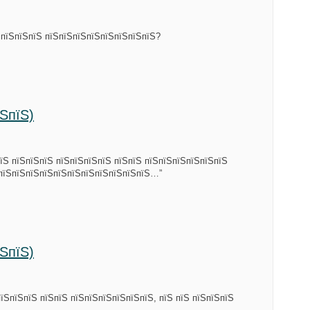
ЅпїЅпїЅпїЅ пїЅпїЅпїЅпїЅпїЅпїЅпїЅпїЅ?
їЅпїЅ)
їЅ пїЅпїЅпїЅ пїЅпїЅпїЅпїЅ пїЅпїЅ пїЅпїЅпїЅпїЅпїЅпїЅ
 пїЅпїЅпїЅпїЅпїЅпїЅпїЅпїЅпїЅпїЅпїЅ…”
їЅпїЅ)
їЅпїЅпїЅ пїЅпїЅ пїЅпїЅпїЅпїЅпїЅпїЅ, пїЅ пїЅ пїЅпїЅпїЅ