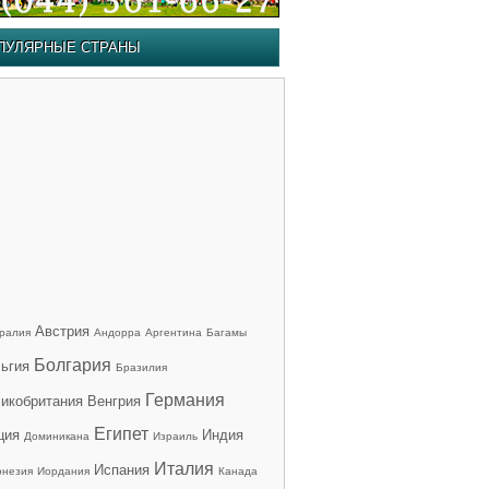
ПУЛЯРНЫЕ СТРАНЫ
Австрия
ралия
Андорра
Аргентина
Багамы
Болгария
ьгия
Бразилия
Германия
икобритания
Венгрия
Египет
ция
Индия
Доминикана
Израиль
Италия
Испания
онезия
Иордания
Канада