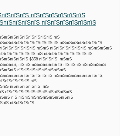
ЅпїЅпїЅпїЅ пїЅпїЅпїЅпїЅпїЅпїЅ
їЅпїЅпїЅпїЅпїЅ пїЅпїЅпїЅпїЅпїЅпїЅ
їЅпїЅпїЅпїЅпїЅпїЅпїЅпїЅпїЅ пїЅ
пїЅпїЅпїЅпїЅпїЅпїЅпїЅпїЅпїЅпїЅ пїЅпїЅпїЅпїЅпїЅпїЅпїЅ
пїЅпїЅпїЅпїЅпїЅпїЅ пїЅпїЅ пїЅпїЅпїЅпїЅпїЅпїЅ пїЅпїЅпїЅпїЅ
пїЅпїЅпїЅпїЅпїЅпїЅ пїЅ пїЅпїЅпїЅпїЅпїЅпїЅпїЅпїЅ
їЅпїЅпїЅпїЅпїЅ $358 пїЅпїЅпїЅ. пїЅпїЅ
їЅпїЅпїЅ, пїЅпїЅ пїЅпїЅпїЅпїЅпїЅ пїЅпїЅпїЅпїЅпїЅпїЅпїЅ
їЅпїЅпїЅ пїЅпїЅпїЅпїЅпїЅпїЅпїЅпїЅ
їЅпїЅпїЅпїЅпїЅпїЅпїЅпїЅпїЅ пїЅпїЅпїЅпїЅпїЅпїЅпїЅпїЅ,
пїЅпїЅпїЅпїЅпїЅ пїЅ
ЅпїЅ пїЅпїЅпїЅпїЅпїЅ, пїЅ
їЅ пїЅпїЅпїЅпїЅпїЅпїЅпїЅпїЅпїЅпїЅпїЅ
їЅпїЅ пїЅ пїЅпїЅпїЅпїЅпїЅпїЅпїЅпїЅпїЅ
ЅпїЅ пїЅпїЅпїЅпїЅ.