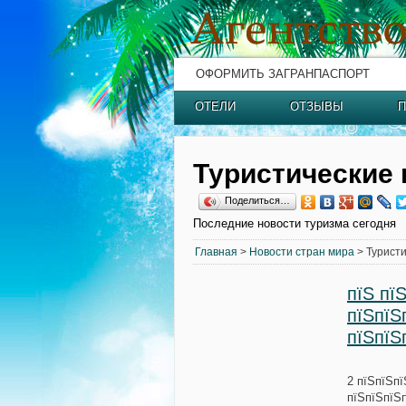
ОФОРМИТЬ ЗАГРАНПАСПОРТ
ОТЕЛИ
ОТЗЫВЫ
П
Туристические 
Поделиться…
Последние новости туризма сегодня
Главная
>
Новости стран мира
> Туристи
пїЅ пї
пїЅпїЅ
пїЅпїЅ
2 пїЅпїЅп
пїЅпїЅпїЅ