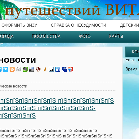
ОФОРМИТЬ ВИЗУ
СПРАВКА О НЕСУДИМОСТИ
ДЕТСКИЙ
ОГОДА
ПОСОЛЬСТВА
ФОТО
КАРТЫ
КО
новости
Email: 
Время 
ческие новости
ЅпїЅпїЅпїЅпїЅпїЅпїЅ пїЅпїЅпїЅпїЅпїЅпїЅ
пїЅпїЅпїЅпїЅ пїЅпїЅпїЅпїЅпїЅпїЅ-
пїЅпїЅпїЅпїЅ
їЅпїЅпїЅпїЅ пїЅ пїЅпїЅпїЅпїЅпїЅпїЅпїЅпїЅпїЅпїЅпїЅ
пїЅпїЅпїЅ пїЅпїЅпїЅпїЅпїЅпїЅпїЅ пїЅпїЅпїЅпїЅпїЅпїЅпїЅпїЅ