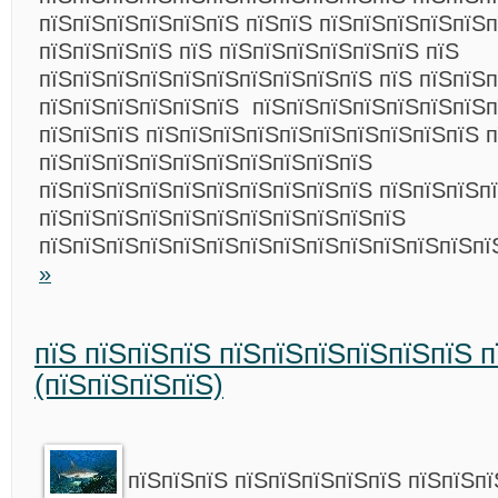
пїЅпїЅпїЅпїЅпїЅпїЅ пїЅпїЅ пїЅпїЅпїЅпїЅпїЅ
пїЅпїЅпїЅпїЅ пїЅ пїЅпїЅпїЅпїЅпїЅпїЅ пїЅ
пїЅпїЅпїЅпїЅпїЅпїЅпїЅпїЅпїЅпїЅ пїЅ пїЅпїЅ
пїЅпїЅпїЅпїЅпїЅпїЅ пїЅпїЅпїЅпїЅпїЅпїЅпїЅп
пїЅпїЅпїЅ пїЅпїЅпїЅпїЅпїЅпїЅпїЅпїЅпїЅпїЅ 
пїЅпїЅпїЅпїЅпїЅпїЅпїЅпїЅпїЅпїЅ
пїЅпїЅпїЅпїЅпїЅпїЅпїЅпїЅпїЅпїЅ пїЅпїЅпїЅп
пїЅпїЅпїЅпїЅпїЅпїЅпїЅпїЅпїЅпїЅпїЅ
пїЅпїЅпїЅпїЅпїЅпїЅпїЅпїЅпїЅпїЅпїЅпїЅпїЅп
»
пїЅ пїЅпїЅпїЅ пїЅпїЅпїЅпїЅпїЅпїЅ п
(пїЅпїЅпїЅпїЅ)
пїЅпїЅпїЅ пїЅпїЅпїЅпїЅпїЅ пїЅпїЅпї