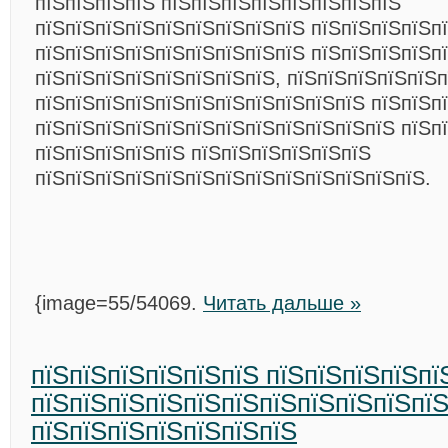
пїЅпїЅпїЅпїЅ пїЅпїЅпїЅпїЅпїЅпїЅпїЅпїЅ
пїЅпїЅпїЅпїЅпїЅпїЅпїЅпїЅпїЅ пїЅпїЅпїЅпїЅп
пїЅпїЅпїЅпїЅпїЅпїЅпїЅпїЅпїЅ пїЅпїЅпїЅпїЅп
пїЅпїЅпїЅпїЅпїЅпїЅпїЅпїЅ, пїЅпїЅпїЅпїЅпїЅ
пїЅпїЅпїЅпїЅпїЅпїЅпїЅпїЅпїЅпїЅпїЅ пїЅпїЅп
пїЅпїЅпїЅпїЅпїЅпїЅпїЅпїЅпїЅпїЅпїЅпїЅ пїЅп
пїЅпїЅпїЅпїЅпїЅ пїЅпїЅпїЅпїЅпїЅпїЅ
пїЅпїЅпїЅпїЅпїЅпїЅпїЅпїЅпїЅпїЅпїЅпїЅпїЅ.
{image=55/54069.
Читать дальше »
пїЅпїЅпїЅпїЅпїЅпїЅ пїЅпїЅпїЅпїЅпї
пїЅпїЅпїЅпїЅпїЅпїЅпїЅпїЅпїЅпїЅпї
пїЅпїЅпїЅпїЅпїЅпїЅпїЅ