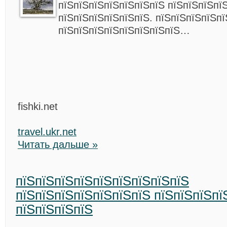
пїЅпїЅпїЅпїЅпїЅпїЅпїЅ пїЅпїЅпїЅпї
пїЅпїЅпїЅпїЅпїЅпїЅ. пїЅпїЅпїЅпїЅп
пїЅпїЅпїЅпїЅпїЅпїЅпїЅпїЅ…
fishki.net
travel.ukr.net
Читать дальше »
пїЅпїЅпїЅпїЅпїЅпїЅпїЅпїЅпїЅ
пїЅпїЅпїЅпїЅпїЅпїЅпїЅ пїЅпїЅпїЅпї
пїЅпїЅпїЅпїЅ