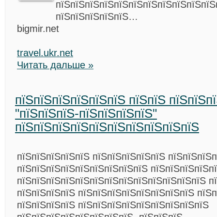
пїЅпїЅпїЅпїЅпїЅпїЅпїЅпїЅпїЅпїЅпїЅ
пїЅпїЅпїЅпїЅпїЅ…
bigmir.net
travel.ukr.net
Читать дальше »
пїЅпїЅпїЅпїЅпїЅпїЅ пїЅпїЅ пїЅпїЅп
"пїЅпїЅпїЅ-пїЅпїЅпїЅпїЅ"
пїЅпїЅпїЅпїЅпїЅпїЅпїЅпїЅпїЅпїЅ
пїЅпїЅпїЅпїЅпїЅ пїЅпїЅпїЅпїЅпїЅ пїЅпїЅпїЅп
пїЅпїЅпїЅпїЅпїЅпїЅпїЅпїЅпїЅ пїЅпїЅпїЅпїЅп
пїЅпїЅпїЅпїЅпїЅпїЅпїЅпїЅпїЅпїЅпїЅпїЅпїЅ п
пїЅпїЅпїЅпїЅ пїЅпїЅпїЅпїЅпїЅпїЅпїЅпїЅ пїЅп
пїЅпїЅпїЅпїЅ пїЅпїЅпїЅпїЅпїЅпїЅпїЅпїЅпїЅ