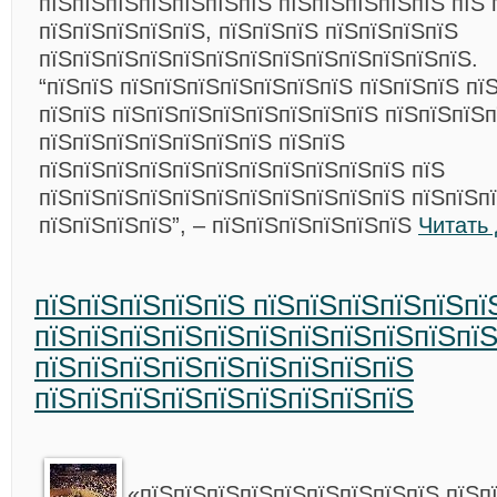
пїЅпїЅпїЅпїЅпїЅпїЅпїЅ пїЅпїЅпїЅпїЅпїЅ пїЅ 
пїЅпїЅпїЅпїЅпїЅ, пїЅпїЅпїЅ пїЅпїЅпїЅпїЅ
пїЅпїЅпїЅпїЅпїЅпїЅпїЅпїЅпїЅпїЅпїЅпїЅпїЅ.
“пїЅпїЅ пїЅпїЅпїЅпїЅпїЅпїЅпїЅ пїЅпїЅпїЅ пї
пїЅпїЅ пїЅпїЅпїЅпїЅпїЅпїЅпїЅпїЅ пїЅпїЅпїЅп
пїЅпїЅпїЅпїЅпїЅпїЅпїЅ пїЅпїЅ
пїЅпїЅпїЅпїЅпїЅпїЅпїЅпїЅпїЅпїЅпїЅ пїЅ
пїЅпїЅпїЅпїЅпїЅпїЅпїЅпїЅпїЅпїЅпїЅ пїЅпїЅп
пїЅпїЅпїЅпїЅ”, – пїЅпїЅпїЅпїЅпїЅпїЅ
Читать
пїЅпїЅпїЅпїЅпїЅ пїЅпїЅпїЅпїЅпїЅпї
пїЅпїЅпїЅпїЅпїЅпїЅпїЅпїЅпїЅпїЅпї
пїЅпїЅпїЅпїЅпїЅпїЅпїЅпїЅпїЅ
пїЅпїЅпїЅпїЅпїЅпїЅпїЅпїЅпїЅ
«пїЅпїЅпїЅпїЅпїЅпїЅпїЅпїЅпїЅ пїЅп