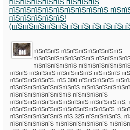
пїЅпїЅпїЅпїЅпїЅ пїЅпїЅпїЅ
пїЅпїЅпїЅпїЅпїЅпїЅпїЅпїЅпїЅ пїЅпї
пїЅпїЅпїЅпїЅпїЅ!
(пїЅпїЅпїЅпїЅпїЅпїЅпїЅпїЅпїЅпїЅпї
пїЅпїЅпїЅ пїЅпїЅпїЅпїЅпїЅпїЅпїЅ
пїЅпїЅпїЅпїЅпїЅпїЅпїЅ пїЅпїЅпїЅпї
пїЅпїЅпїЅпїЅпїЅ пїЅпїЅпїЅпїЅпїЅпї
пїЅпїЅ пїЅпїЅпїЅ пїЅпїЅпїЅпїЅ пїЅпїЅпїЅ пї
пїЅпїЅпїЅпїЅпїЅ. пїЅ 300 пїЅпїЅпїЅпїЅ пїЅпї
пїЅпїЅпїЅпїЅпїЅпїЅпїЅпїЅ пїЅпїЅпїЅпїЅпїЅп
пїЅпїЅпїЅпїЅпїЅпїЅпїЅ пїЅпїЅпїЅпїЅ
пїЅпїЅпїЅпїЅпїЅпїЅпїЅпїЅпїЅ пїЅпїЅпїЅпїЅ, 
пїЅпїЅпїЅпїЅпїЅпїЅпїЅпїЅпїЅпїЅпїЅпїЅ пїЅп
пїЅпїЅпїЅпїЅпїЅпїЅ пїЅ 325 пїЅпїЅпїЅпїЅ. п
пїЅпїЅпїЅпїЅпїЅ пїЅпїЅпїЅпїЅпїЅпїЅ пїЅпїЅ