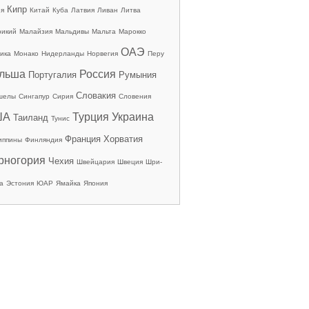
Кипр
ия
Китай
Куба
Латвия
Ливан
Литва
рикий
Малайзия
Мальдивы
Мальта
Марокко
ОАЭ
ика
Монако
Нидерланды
Норвегия
Перу
льша
Россия
Португалия
Румыния
Словакия
шелы
Сингапур
Сирия
Словения
ША
Турция
Украина
Таиланд
Тунис
Франция
Хорватия
иппины
Финляндия
рногория
Чехия
Швейцария
Швеция
Шри-
а
Эстония
ЮАР
Ямайка
Япония