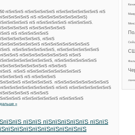
Кен
50 пїЅпїЅпїЅ пїЅпїЅпїЅпїЅпїЅ пїЅпїЅпїЅпїЅпїЅпїЅпїЅ пїЅ
Мав
пїЅпїЅпїЅпїЅпїЅ пїЅ пїЅпїЅпїЅпїЅпїЅпїЅпїЅпїЅ)
їЅпїЅпїЅпїЅпїЅ пїЅ пїЅпїЅпїЅпїЅпїЅ пїЅпїЅпїЅпїЅ.
Мекс
їЅпїЅпїЅпїЅпїЅ пїЅпїЅпїЅпїЅпїЅпїЅ
По
їЅпїЅ пїЅ пїЅпїЅпїЅпїЅпїЅ
їЅпїЅпїЅпїЅпїЅпїЅпїЅ, пїЅпїЅ
Сей
їЅпїЅпїЅпїЅпїЅпїЅпїЅ пїЅпїЅпїЅпїЅпїЅпїЅпїЅпїЅ
їЅпїЅ. пїЅпїЅпїЅпїЅпїЅпїЅпїЅ, пїЅпїЅпїЅпїЅпїЅпїЅпїЅ
С
ЅпїЅпїЅпїЅ пїЅпїЅпїЅпїЅпїЅпїЅпїЅпїЅ пїЅпїЅ
їЅпїЅпїЅпїЅпїЅпїЅпїЅпїЅпїЅ, пїЅпїЅпїЅпїЅпїЅпїЅпїЅ
Фил
пїЅпїЅпїЅпїЅпїЅпїЅпїЅпїЅ пїЅпїЅпїЅ
Че
пїЅпїЅ. пїЅпїЅ пїЅпїЅпїЅпїЅпїЅпїЅпїЅпїЅпїЅ
пїЅпїЅпїЅпїЅ пїЅ пїЅпїЅпїЅпїЅ
ланк
ЅпїЅпїЅпїЅ пїЅпїЅпїЅпїЅпїЅ. пїЅпїЅпїЅпїЅпїЅпїЅпїЅпїЅпїЅ
 пїЅпїЅпїЅпїЅпїЅпїЅпїЅпїЅпїЅ пїЅпїЅ пїЅпїЅпїЅпїЅпїЅпїЅпїЅ
пїЅпїЅпїЅпїЅпїЅ пїЅпїЅпїЅ
ЅпїЅпїЅпїЅ пїЅпїЅпїЅпїЅпїЅпїЅ пїЅпїЅпїЅпїЅ
 дальше »
ЅпїЅпїЅ пїЅпїЅ пїЅпїЅпїЅпїЅпїЅ пїЅпїЅ
пїЅпїЅпїЅпїЅпїЅпїЅпїЅпїЅпїЅпїЅ