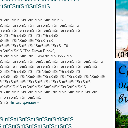
пїЅпїЅпїЅпїЅпїЅпїЅ
пїЅпїЅ пїЅпїЅпїЅпїЅпїЅпїЅпїЅпїЅпїЅ
їЅпїЅпїЅпїЅпїЅпїЅ пїЅпїЅпїЅпїЅпїЅпїЅпїЅпїЅ
пїЅпїЅпїЅпїЅ пїЅпїЅпїЅпїЅпїЅпїЅпїЅпїЅпїЅпїЅ
ЅпїЅ пїЅпїЅпїЅпїЅ- пїЅ пїЅпїЅпїЅ-
їЅпїЅ пїЅпїЅпїЅпїЅпїЅпїЅ. пїЅ
пїЅпїЅпїЅпїЅпїЅпїЅпїЅпїЅпїЅпїЅпїЅ 170
їЅпїЅпїЅпїЅ “The Drawn Blank”,
пїЅпїЅпїЅпїЅпїЅ пїЅ 1989 пїЅпїЅ 1992 пїЅ
їЅпїЅпїЅпїЅпїЅпїЅпїЅпїЅ. пїЅпїЅпїЅпїЅпїЅпїЅпїЅпїЅпїЅпїЅ
їЅпїЅпїЅ пїЅпїЅпїЅпїЅпїЅпїЅпїЅ пїЅпїЅпїЅпїЅпїЅпїЅпїЅ
Ѕ пїЅпїЅпїЅпїЅпїЅ, пїЅпїЅпїЅпїЅпїЅпїЅпїЅпїЅ
пїЅпїЅ, пїЅпїЅпїЅпїЅпїЅпїЅпїЅпїЅпїЅ пїЅпїЅпїЅпїЅпїЅпїЅпїЅ
їЅпїЅпїЅпїЅ пїЅпїЅпїЅпїЅпїЅ пїЅпїЅ пїЅпїЅпїЅпїЅпїЅ
їЅпїЅпїЅ пїЅ пїЅпїЅпїЅпїЅпїЅпїЅпїЅпїЅпїЅпїЅпїЅ.
пїЅ пїЅпїЅпїЅпїЅпїЅпїЅпїЅпїЅ пїЅпїЅпїЅпїЅпїЅпїЅпїЅпїЅ
ЅпїЅ пїЅпїЅпїЅпїЅпїЅпїЅ
їЅпїЅ
Читать дальше »
їЅ пїЅпїЅпїЅпїЅпїЅпїЅпїЅпїЅ
Ѕ пїЅпїЅпїЅпїЅпїЅпїЅпїЅпїЅ