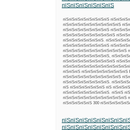
пїЅпїЅпїЅпїЅпїЅпїЅ
пїЅпїЅпїЅпїЅпїЅпїЅпїЅпїЅ пїЅпїЅпїЅ
пїЅпїЅпїЅпїЅпїЅпїЅпїЅпїЅпїЅпїЅ пїЅп
пїЅпїЅпїЅпїЅпїЅпїЅпїЅпїЅ пїЅпїЅпїЅп
пїЅпїЅпїЅпїЅпїЅпїЅпїЅпїЅпїЅ пїЅпїЅп
пїЅпїЅпїЅпїЅпїЅпїЅпїЅ. пїЅпїЅпїЅпїЅ
пїЅпїЅпїЅпїЅпїЅпїЅпїЅпїЅ пїЅпїЅпїЅп
пїЅпїЅпїЅпїЅпїЅпїЅпїЅпїЅпїЅпїЅпїЅ 
пїЅпїЅпїЅпїЅпїЅпїЅпїЅпїЅ, пїЅпїЅпїЅ
пїЅпїЅпїЅпїЅпїЅпїЅпїЅпїЅпїЅ пїЅпїЅп
пїЅпїЅпїЅпїЅпїЅпїЅпїЅпїЅпїЅпїЅпїЅпї
пїЅпїЅпїЅ пїЅпїЅпїЅпїЅпїЅпїЅпїЅпїЅ
пїЅпїЅпїЅпїЅпїЅпїЅпїЅпїЅпїЅпїЅ пїЅп
пїЅпїЅпїЅпїЅпїЅпїЅпїЅпїЅ. пїЅпїЅпїЅ
пїЅ пїЅпїЅпїЅпїЅпїЅпїЅ пїЅ пїЅпїЅпї
пїЅпїЅпїЅпїЅпїЅпїЅпїЅпїЅ. пїЅпїЅ пї
пїЅпїЅпїЅпїЅпїЅпїЅпїЅпїЅпїЅпїЅпїЅ п
пїЅпїЅпїЅпїЅпїЅ 300 пїЅпїЅпїЅпїЅпї
пїЅпїЅпїЅпїЅпїЅпїЅпїЅпї
пїЅпїЅпїЅпїЅпїЅпїЅпїЅпї