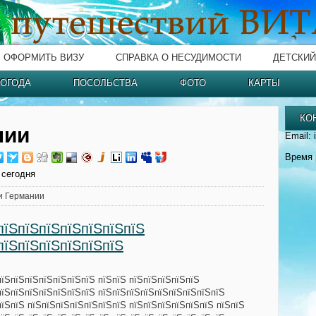
ОФОРМИТЬ ВИЗУ
СПРАВКА О НЕСУДИМОСТИ
ДЕТСКИЙ
ОГОДА
ПОСОЛЬСТВА
ФОТО
КАРТЫ
КО
нии
Email: 
Время 
 сегодня
и Германии
пїЅпїЅпїЅпїЅпїЅпїЅпїЅ
пїЅпїЅпїЅпїЅпїЅпїЅ
пїЅпїЅпїЅпїЅпїЅпїЅпїЅ пїЅпїЅ пїЅпїЅпїЅпїЅпїЅ
пїЅпїЅпїЅпїЅпїЅпїЅпїЅ пїЅпїЅпїЅпїЅпїЅпїЅпїЅпїЅпїЅ
пїЅпїЅ пїЅпїЅпїЅпїЅпїЅпїЅпїЅ пїЅпїЅпїЅпїЅпїЅпїЅ пїЅпїЅ