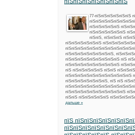
пїЅпїЅпїЅпїЅпїЅпїЅпїЅ
77-пїЅпїЅпїЅпїЅпїЅпїЅ 
пїЅпїЅпїЅпїЅпїЅпїЅпїЅп
пїЅпїЅпїЅпїЅпїЅ пїЅпїЅп
пїЅпїЅпїЅпїЅпїЅпїЅ пїЅп
пїЅпїЅ, пїЅпїЅпїЅ пїЅпї
пїЅпїЅпїЅпїЅпїЅпїЅ пїЅпїЅпїЅпїЅпїЅп
пїЅпїЅпїЅпїЅпїЅпїЅпїЅпїЅпїЅпїЅпїЅп
пїЅпїЅпїЅпїЅпїЅпїЅпїЅпїЅ, пїЅпїЅпїЅ
пїЅпїЅпїЅпїЅпїЅпїЅпїЅпїЅпїЅ пїЅ пїЅ
пїЅпїЅпїЅпїЅпїЅпїЅпїЅпїЅпїЅ пїЅпїЅп
пїЅ пїЅпїЅпїЅпїЅпїЅ пїЅпїЅ пїЅпїЅпїЅ
пїЅпїЅпїЅпїЅпїЅпїЅпїЅпїЅпїЅпїЅпїЅ п
пїЅпїЅпїЅпїЅпїЅпїЅпїЅ, пїЅ пїЅ пїЅп
пїЅпїЅпїЅпїЅпїЅпїЅпїЅпїЅпїЅпїЅпїЅп
пїЅпїЅпїЅпїЅпїЅпїЅпїЅпїЅпїЅпїЅ пїЅп
пїЅпїЅ пїЅпїЅпїЅпїЅпїЅ пїЅпїЅпїЅпїЅ
дальше »
пїЅ пїЅпїЅпїЅпїЅпїЅпїЅп
пїЅпїЅпїЅпїЅпїЅпїЅпїЅпї