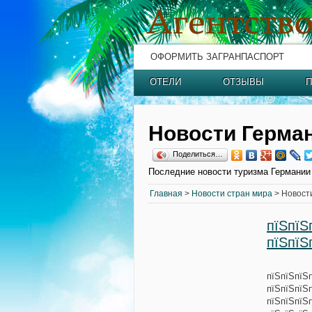
ОФОРМИТЬ ЗАГРАНПАСПОРТ
ОТЕЛИ
ОТЗЫВЫ
П
Новости Герма
Поделиться…
Последние новости туризма Германии
Главная
>
Новости стран мира
> Новост
пїЅпїЅ
пїЅпїЅ
пїЅпїЅпїЅ
пїЅпїЅпїЅ
пїЅпїЅпїЅ