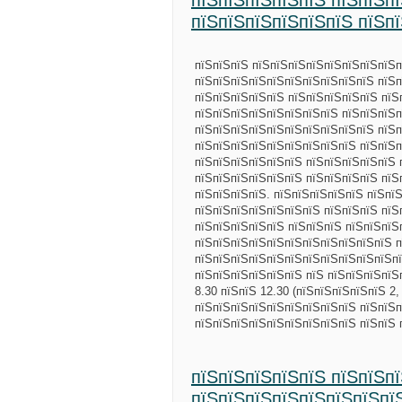
пїЅпїЅпїЅпїЅпїЅ пїЅпїЅп
пїЅпїЅпїЅпїЅпїЅпїЅ пїЅп
пїЅпїЅпїЅ пїЅпїЅпїЅпїЅпїЅпїЅпїЅпїЅп
пїЅпїЅпїЅпїЅпїЅпїЅпїЅпїЅпїЅпїЅ пїЅ
пїЅпїЅпїЅпїЅпїЅ пїЅпїЅпїЅпїЅпїЅ пїЅ
пїЅпїЅпїЅпїЅпїЅпїЅпїЅпїЅ пїЅпїЅпїЅп
пїЅпїЅпїЅпїЅпїЅпїЅпїЅпїЅпїЅпїЅ пїЅп
пїЅпїЅпїЅпїЅпїЅпїЅпїЅпїЅпїЅ пїЅпїЅ
пїЅпїЅпїЅпїЅпїЅпїЅ пїЅпїЅпїЅпїЅпїЅ 
пїЅпїЅпїЅпїЅпїЅпїЅ пїЅпїЅпїЅпїЅ пїЅ
пїЅпїЅпїЅпїЅ. пїЅпїЅпїЅпїЅпїЅ пїЅпї
пїЅпїЅпїЅпїЅпїЅпїЅпїЅ пїЅпїЅпїЅ пїЅ
пїЅпїЅпїЅпїЅпїЅ пїЅпїЅпїЅ пїЅпїЅпїЅ
пїЅпїЅпїЅпїЅпїЅпїЅпїЅпїЅпїЅпїЅпїЅ п
пїЅпїЅпїЅпїЅпїЅпїЅпїЅпїЅпїЅпїЅпїЅпї
пїЅпїЅпїЅпїЅпїЅпїЅ пїЅ пїЅпїЅпїЅпїЅ
8.30 пїЅпїЅ 12.30 (пїЅпїЅпїЅпїЅпїЅ 2,
пїЅпїЅпїЅпїЅпїЅпїЅпїЅпїЅпїЅ пїЅпїЅп
пїЅпїЅпїЅпїЅпїЅпїЅпїЅпїЅпїЅ пїЅпїЅ
пїЅпїЅпїЅпїЅпїЅ пїЅпїЅпї
пїЅпїЅпїЅпїЅпїЅпїЅпїЅпї