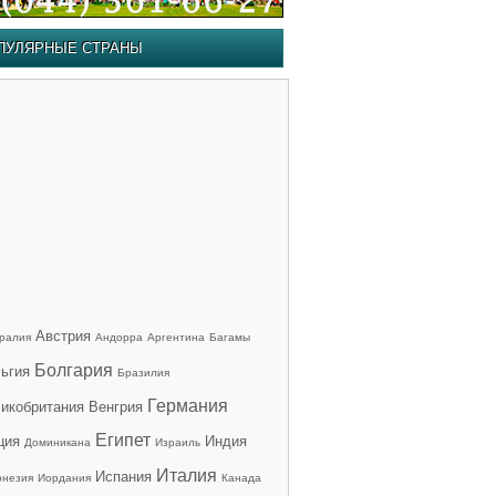
ПУЛЯРНЫЕ СТРАНЫ
Австрия
ралия
Андорра
Аргентина
Багамы
Болгария
ьгия
Бразилия
Германия
икобритания
Венгрия
Египет
ция
Индия
Доминикана
Израиль
Италия
Испания
онезия
Иордания
Канада