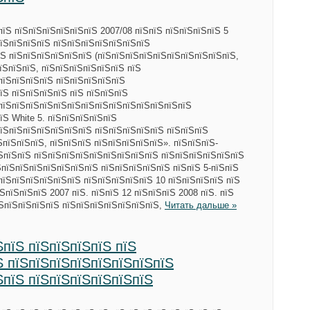
пїЅ пїЅпїЅпїЅпїЅпїЅпїЅ 2007/08 пїЅпїЅ пїЅпїЅпїЅпїЅ 5
їЅпїЅпїЅпїЅ пїЅпїЅпїЅпїЅпїЅпїЅпїЅ
Ѕ пїЅпїЅпїЅпїЅпїЅпїЅ (пїЅпїЅпїЅпїЅпїЅпїЅпїЅпїЅпїЅпїЅ,
їЅпїЅпїЅ, пїЅпїЅпїЅпїЅпїЅпїЅ пїЅ
пїЅпїЅпїЅпїЅ пїЅпїЅпїЅпїЅпїЅ
їЅ пїЅпїЅпїЅпїЅ пїЅ пїЅпїЅпїЅ
пїЅпїЅпїЅпїЅпїЅпїЅпїЅпїЅпїЅпїЅпїЅпїЅпїЅпїЅ
їЅ White 5. пїЅпїЅпїЅпїЅпїЅ
їЅпїЅпїЅпїЅпїЅпїЅпїЅ пїЅпїЅпїЅпїЅпїЅ пїЅпїЅпїЅ
ЅпїЅпїЅпїЅ, пїЅпїЅпїЅ пїЅпїЅпїЅпїЅпїЅ». пїЅпїЅпїЅ-
їЅпїЅпїЅ пїЅпїЅпїЅпїЅпїЅпїЅпїЅпїЅпїЅ пїЅпїЅпїЅпїЅпїЅпїЅ
ЅпїЅпїЅпїЅпїЅпїЅпїЅпїЅ пїЅпїЅпїЅпїЅпїЅ пїЅпїЅ 5-пїЅпїЅ
пїЅпїЅпїЅпїЅпїЅпїЅ пїЅпїЅпїЅпїЅпїЅ 10 пїЅпїЅпїЅпїЅ пїЅ
ЅпїЅпїЅпїЅ 2007 пїЅ. пїЅпїЅ 12 пїЅпїЅпїЅ 2008 пїЅ. пїЅ
їЅпїЅпїЅпїЅпїЅ пїЅпїЅпїЅпїЅпїЅпїЅпїЅ,
Читать дальше »
ЅпїЅ пїЅпїЅпїЅпїЅ пїЅ
Ѕ пїЅпїЅпїЅпїЅпїЅпїЅпїЅпїЅ
ЅпїЅ пїЅпїЅпїЅпїЅпїЅпїЅ