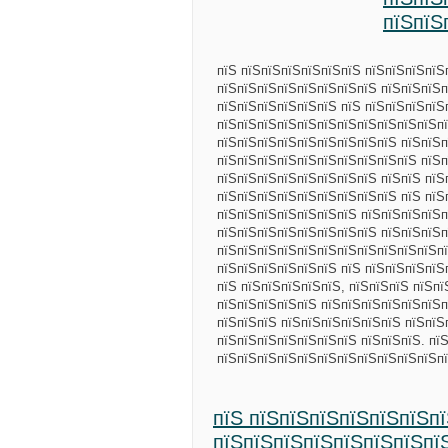
пїЅпїЅ
пїЅ пїЅпїЅпїЅпїЅпїЅпїЅ пїЅпїЅпїЅпїЅ
пїЅпїЅпїЅпїЅпїЅпїЅпїЅпїЅ пїЅпїЅпїЅп
пїЅпїЅпїЅпїЅпїЅпїЅ пїЅ пїЅпїЅпїЅпїЅ
пїЅпїЅпїЅпїЅпїЅпїЅпїЅпїЅпїЅпїЅпїЅпї
пїЅпїЅпїЅпїЅпїЅпїЅпїЅпїЅпїЅ пїЅпїЅп
пїЅпїЅпїЅпїЅпїЅпїЅпїЅпїЅпїЅпїЅ пїЅ
пїЅпїЅпїЅпїЅпїЅпїЅпїЅпїЅ пїЅпїЅ пїЅп
пїЅпїЅпїЅпїЅпїЅпїЅпїЅпїЅпїЅ пїЅ пїЅ
пїЅпїЅпїЅпїЅпїЅпїЅпїЅ пїЅпїЅпїЅпїЅп
пїЅпїЅпїЅпїЅпїЅпїЅпїЅпїЅ пїЅпїЅпїЅп
пїЅпїЅпїЅпїЅпїЅпїЅпїЅпїЅпїЅпїЅпїЅпї
пїЅпїЅпїЅпїЅпїЅпїЅ пїЅ пїЅпїЅпїЅпїЅ
пїЅ пїЅпїЅпїЅпїЅпїЅ, пїЅпїЅпїЅ пїЅп
пїЅпїЅпїЅпїЅпїЅ пїЅпїЅпїЅпїЅпїЅпїЅп
пїЅпїЅпїЅ пїЅпїЅпїЅпїЅпїЅпїЅ пїЅпїЅ
пїЅпїЅпїЅпїЅпїЅпїЅпїЅ пїЅпїЅпїЅ. пї
пїЅпїЅпїЅпїЅпїЅпїЅпїЅпїЅпїЅпїЅпїЅп
пїЅ пїЅпїЅпїЅпїЅпїЅпїЅп
пїЅпїЅпїЅпїЅпїЅпїЅпїЅпї