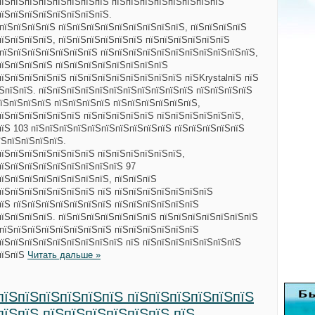
пїЅпїЅпїЅпїЅпїЅпїЅпїЅпїЅ пїЅпїЅпїЅпїЅпїЅпїЅпїЅпїЅ
пїЅпїЅпїЅпїЅпїЅпїЅпїЅпїЅ.
пїЅпїЅпїЅпїЅ пїЅпїЅпїЅпїЅпїЅпїЅпїЅпїЅпїЅ, пїЅпїЅпїЅпїЅ
пїЅпїЅпїЅпїЅ, пїЅпїЅпїЅпїЅпїЅпїЅ пїЅпїЅпїЅпїЅпїЅпїЅ
ЅпїЅпїЅпїЅпїЅпїЅпїЅпїЅ пїЅпїЅпїЅпїЅпїЅпїЅпїЅпїЅпїЅпїЅпїЅ,
пїЅпїЅпїЅпїЅ пїЅпїЅпїЅпїЅпїЅпїЅпїЅпїЅ
їЅпїЅпїЅпїЅпїЅ пїЅпїЅпїЅпїЅпїЅпїЅпїЅпїЅ пїЅKrystalпїЅ пїЅ
їЅпїЅпїЅ. пїЅпїЅпїЅпїЅпїЅпїЅпїЅпїЅпїЅпїЅпїЅ пїЅпїЅпїЅпїЅ
їЅпїЅпїЅпїЅ пїЅпїЅпїЅпїЅ пїЅпїЅпїЅпїЅпїЅпїЅ,
пїЅпїЅпїЅпїЅпїЅпїЅ пїЅпїЅпїЅпїЅпїЅ пїЅпїЅпїЅпїЅпїЅпїЅ,
пїЅ 103 пїЅпїЅпїЅпїЅпїЅпїЅпїЅпїЅпїЅпїЅ пїЅпїЅпїЅпїЅпїЅ
їЅпїЅпїЅпїЅпїЅ.
пїЅпїЅпїЅпїЅпїЅпїЅпїЅ пїЅпїЅпїЅпїЅпїЅпїЅ,
пїЅпїЅпїЅпїЅпїЅпїЅпїЅпїЅпїЅ 97
пїЅпїЅпїЅпїЅпїЅпїЅпїЅпїЅ, пїЅпїЅпїЅ
пїЅпїЅпїЅпїЅпїЅпїЅпїЅ пїЅ пїЅпїЅпїЅпїЅпїЅпїЅпїЅ
пїЅ пїЅпїЅпїЅпїЅпїЅпїЅпїЅ пїЅпїЅпїЅпїЅпїЅпїЅ
пїЅпїЅпїЅпїЅ. пїЅпїЅпїЅпїЅпїЅпїЅпїЅ пїЅпїЅпїЅпїЅпїЅпїЅпїЅ
ЅпїЅпїЅпїЅпїЅпїЅпїЅпїЅпїЅ пїЅпїЅпїЅпїЅпїЅпїЅ
пїЅпїЅпїЅпїЅпїЅпїЅпїЅпїЅпїЅ пїЅ пїЅпїЅпїЅпїЅпїЅпїЅпїЅ
пїЅпїЅ
Читать дальше »
пїЅпїЅпїЅпїЅпїЅпїЅ пїЅпїЅпїЅпїЅпїЅпїЅ
пїЅпїЅ пїЅпїЅпїЅпїЅпїЅпїЅ пїЅ