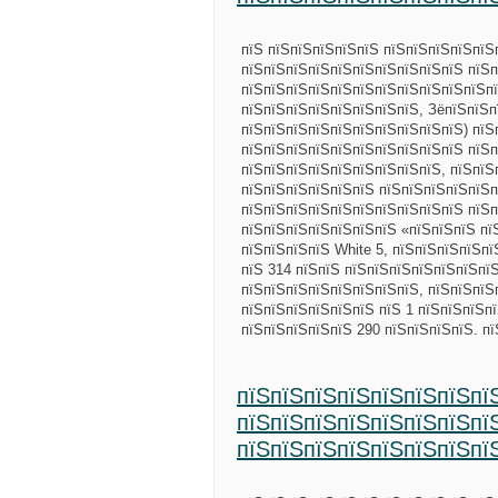
пїЅ пїЅпїЅпїЅпїЅпїЅ пїЅпїЅпїЅпїЅпїЅ
пїЅпїЅпїЅпїЅпїЅпїЅпїЅпїЅпїЅпїЅ пїЅп
пїЅпїЅпїЅпїЅпїЅпїЅпїЅпїЅпїЅпїЅпїЅпї
пїЅпїЅпїЅпїЅпїЅпїЅпїЅпїЅ, ЗёпїЅпїЅп
пїЅпїЅпїЅпїЅпїЅпїЅпїЅпїЅпїЅпїЅ) пїЅ
пїЅпїЅпїЅпїЅпїЅпїЅпїЅпїЅпїЅпїЅ пїЅп
пїЅпїЅпїЅпїЅпїЅпїЅпїЅпїЅпїЅ, пїЅпїЅ
пїЅпїЅпїЅпїЅпїЅпїЅ пїЅпїЅпїЅпїЅпїЅп
пїЅпїЅпїЅпїЅпїЅпїЅпїЅпїЅпїЅпїЅ пїЅп
пїЅпїЅпїЅпїЅпїЅпїЅпїЅ «пїЅпїЅпїЅ пї
пїЅпїЅпїЅпїЅ White 5, пїЅпїЅпїЅпїЅп
пїЅ 314 пїЅпїЅ пїЅпїЅпїЅпїЅпїЅпїЅпї
пїЅпїЅпїЅпїЅпїЅпїЅпїЅпїЅ, пїЅпїЅпїЅ
пїЅпїЅпїЅпїЅпїЅпїЅ пїЅ 1 пїЅпїЅпїЅпї
пїЅпїЅпїЅпїЅпїЅ 290 пїЅпїЅпїЅпїЅ. п
пїЅпїЅпїЅпїЅпїЅпїЅпїЅпї
пїЅпїЅпїЅпїЅпїЅпїЅпїЅпї
пїЅпїЅпїЅпїЅпїЅпїЅпїЅпї