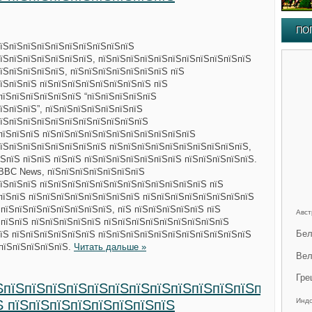
ПО
пїЅпїЅпїЅпїЅпїЅпїЅпїЅпїЅпїЅпїЅ
їЅпїЅпїЅпїЅпїЅпїЅпїЅ, пїЅпїЅпїЅпїЅпїЅпїЅпїЅпїЅпїЅпїЅпїЅ
їЅпїЅпїЅпїЅпїЅ, пїЅпїЅпїЅпїЅпїЅпїЅпїЅ пїЅ
їЅпїЅпїЅ пїЅпїЅпїЅпїЅпїЅпїЅпїЅпїЅ пїЅ
пїЅпїЅпїЅпїЅпїЅпїЅ “пїЅпїЅпїЅпїЅпїЅ
їЅпїЅпїЅ”, пїЅпїЅпїЅпїЅпїЅпїЅпїЅ
пїЅпїЅпїЅпїЅпїЅпїЅпїЅпїЅпїЅпїЅпїЅ
пїЅпїЅпїЅ пїЅпїЅпїЅпїЅпїЅпїЅпїЅпїЅпїЅпїЅпїЅ
їЅпїЅпїЅпїЅпїЅпїЅпїЅпїЅ пїЅпїЅпїЅпїЅпїЅпїЅпїЅпїЅпїЅпїЅ,
ЅпїЅ пїЅпїЅ пїЅпїЅ пїЅпїЅпїЅпїЅпїЅпїЅпїЅ пїЅпїЅпїЅпїЅпїЅ.
 BBC News, пїЅпїЅпїЅпїЅпїЅпїЅпїЅ
їЅпїЅпїЅ пїЅпїЅпїЅпїЅпїЅпїЅпїЅпїЅпїЅпїЅпїЅпїЅ пїЅ
пїЅпїЅ пїЅпїЅпїЅпїЅпїЅпїЅпїЅпїЅ пїЅпїЅпїЅпїЅпїЅпїЅпїЅпїЅ
ЅпїЅпїЅпїЅпїЅпїЅпїЅпїЅпїЅ, пїЅ пїЅпїЅпїЅпїЅпїЅ пїЅ
Авст
ЅпїЅпїЅ пїЅпїЅпїЅпїЅпїЅ пїЅпїЅпїЅпїЅпїЅпїЅпїЅпїЅпїЅ
Бел
їЅ пїЅпїЅпїЅпїЅпїЅпїЅ пїЅпїЅпїЅпїЅпїЅпїЅпїЅпїЅпїЅпїЅпїЅ
ЅпїЅпїЅпїЅпїЅпїЅ.
Читать дальше »
Вел
Гре
ЅпїЅпїЅпїЅпїЅпїЅпїЅпїЅпїЅпїЅпїЅпїЅпїЅпїЅ
Инд
Ѕ пїЅпїЅпїЅпїЅпїЅпїЅпїЅпїЅ