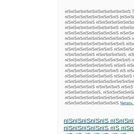
пїЅпїЅпїЅпїЅпїЅпїЅпїЅпїЅпїЅпїЅпїЅ 7
пїЅпїЅпїЅпїЅпїЅпїЅпїЅпїЅпїЅ (пїЅпїЅ
пїЅпїЅпїЅпїЅпїЅ пїЅпїЅпїЅпїЅпїЅпїЅп
пїЅпїЅпїЅпїЅпїЅпїЅпїЅпїЅпїЅ пїЅпїЅп
пїЅпїЅпїЅпїЅпїЅпїЅпїЅпїЅпїЅ пїЅпїЅп
пїЅпїЅпїЅпїЅпїЅпїЅпїЅпїЅпїЅпїЅпїЅ п
пїЅпїЅпїЅпїЅпїЅпїЅпїЅпїЅпїЅпїЅ пїЅп
пїЅпїЅпїЅпїЅпїЅпїЅпїЅпїЅ пїЅпїЅпїЅп
пїЅпїЅпїЅпїЅпїЅ пїЅпїЅпїЅпїЅпїЅ, пї
пїЅпїЅпїЅпїЅпїЅпїЅпїЅпїЅпїЅпїЅпїЅ п
пїЅпїЅпїЅпїЅпїЅпїЅпїЅпїЅ пїЅпїЅ пїЅ
пїЅпїЅпїЅпїЅпїЅпїЅпїЅпїЅпїЅ пїЅ пїЅ
пїЅпїЅпїЅпїЅпїЅпїЅпїЅпїЅ пїЅпїЅпїЅ 
пїЅпїЅпїЅпїЅпїЅпїЅпїЅпїЅпїЅпїЅпїЅпї
пїЅпїЅпїЅпїЅпїЅ пїЅпїЅпїЅпїЅ пїЅпїЅ
пїЅпїЅпїЅпїЅпїЅпїЅ, пїЅпїЅпїЅпїЅпїЅ
пїЅпїЅпїЅпїЅпїЅпїЅпїЅпїЅпїЅпїЅпїЅпї
пїЅпїЅпїЅпїЅпїЅпїЅпїЅпїЅпїЅ
Читать
пїЅпїЅпїЅпїЅпїЅ пїЅпїЅпї
пїЅпїЅпїЅпїЅпїЅ пїЅ пїЅ