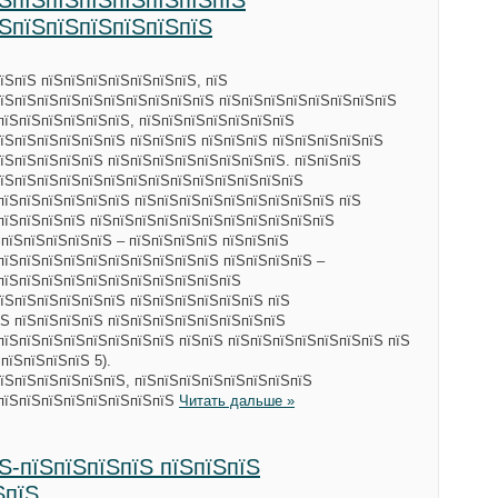
їЅпїЅпїЅпїЅпїЅпїЅпїЅпїЅ
їЅпїЅпїЅпїЅпїЅпїЅпїЅ
їЅпїЅ пїЅпїЅпїЅпїЅпїЅпїЅпїЅ, пїЅ
пїЅпїЅпїЅпїЅпїЅпїЅпїЅпїЅпїЅпїЅ пїЅпїЅпїЅпїЅпїЅпїЅпїЅпїЅ
пїЅпїЅпїЅпїЅпїЅпїЅ, пїЅпїЅпїЅпїЅпїЅпїЅпїЅ
їЅпїЅпїЅпїЅпїЅпїЅ пїЅпїЅпїЅ пїЅпїЅпїЅ пїЅпїЅпїЅпїЅпїЅ
їЅпїЅпїЅпїЅпїЅ пїЅпїЅпїЅпїЅпїЅпїЅпїЅпїЅ. пїЅпїЅпїЅ
пїЅпїЅпїЅпїЅпїЅпїЅпїЅпїЅпїЅпїЅпїЅпїЅпїЅпїЅ
пїЅпїЅпїЅпїЅпїЅпїЅ пїЅпїЅпїЅпїЅпїЅпїЅпїЅпїЅпїЅ пїЅ
пїЅпїЅпїЅпїЅ пїЅпїЅпїЅпїЅпїЅпїЅпїЅпїЅпїЅпїЅпїЅ
ЅпїЅпїЅпїЅпїЅпїЅ – пїЅпїЅпїЅпїЅ пїЅпїЅпїЅ
пїЅпїЅпїЅпїЅпїЅпїЅпїЅпїЅпїЅпїЅ пїЅпїЅпїЅпїЅ –
пїЅпїЅпїЅпїЅпїЅпїЅпїЅпїЅпїЅпїЅпїЅ
їЅпїЅпїЅпїЅпїЅпїЅ пїЅпїЅпїЅпїЅпїЅпїЅ пїЅ
Ѕ пїЅпїЅпїЅпїЅ пїЅпїЅпїЅпїЅпїЅпїЅпїЅпїЅ
пїЅпїЅпїЅпїЅпїЅпїЅпїЅпїЅ пїЅпїЅ пїЅпїЅпїЅпїЅпїЅпїЅпїЅ пїЅ
 пїЅпїЅпїЅпїЅ 5).
їЅпїЅпїЅпїЅпїЅпїЅ, пїЅпїЅпїЅпїЅпїЅпїЅпїЅпїЅ
 пїЅпїЅпїЅпїЅпїЅпїЅпїЅпїЅ
Читать дальше »
Ѕ-пїЅпїЅпїЅпїЅ пїЅпїЅпїЅ
ЅпїЅ