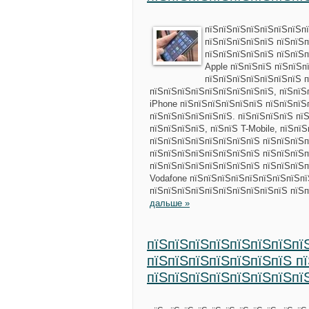
пїЅпїЅпїЅпїЅпїЅпїЅпїЅпї
пїЅпїЅпїЅпїЅпїЅ пїЅпїЅп
пїЅпїЅпїЅпїЅпїЅ пїЅпїЅ
Apple пїЅпїЅпїЅ пїЅпїЅп
пїЅпїЅпїЅпїЅпїЅпїЅпїЅ п
пїЅпїЅпїЅпїЅпїЅпїЅпїЅпїЅпїЅ, пїЅпїЅ
iPhone пїЅпїЅпїЅпїЅпїЅпїЅ пїЅпїЅпїЅ
пїЅпїЅпїЅпїЅпїЅпїЅ. пїЅпїЅпїЅпїЅ пї
пїЅпїЅпїЅпїЅ, пїЅпїЅ T-Mobile, пїЅпї
пїЅпїЅпїЅпїЅпїЅпїЅпїЅпїЅ пїЅпїЅпїЅп
пїЅпїЅпїЅпїЅпїЅпїЅпїЅпїЅ пїЅпїЅпїЅ
пїЅпїЅпїЅпїЅпїЅпїЅпїЅпїЅ пїЅпїЅпїЅп
Vodafone пїЅпїЅпїЅпїЅпїЅпїЅпїЅпїЅпї
пїЅпїЅпїЅпїЅпїЅпїЅпїЅпїЅпїЅпїЅ пїЅ
дальше »
пїЅпїЅпїЅпїЅпїЅпїЅпїЅпї
пїЅпїЅпїЅпїЅпїЅпїЅпїЅ п
пїЅпїЅпїЅпїЅпїЅпїЅпїЅпї