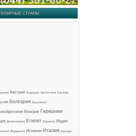
ПУЛЯРНЫЕ СТРАНЫ
Австрия
ралия
Андорра
Аргентина
Багамы
Болгария
ьгия
Бразилия
Германия
икобритания
Венгрия
Египет
ция
Индия
Доминикана
Израиль
Италия
Испания
онезия
Иордания
Канада