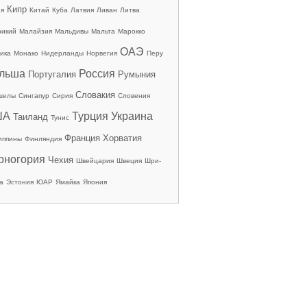
Кипр
ия
Китай
Куба
Латвия
Ливан
Литва
рикий
Малайзия
Мальдивы
Мальта
Марокко
ОАЭ
ика
Монако
Нидерланды
Норвегия
Перу
льша
Россия
Португалия
Румыния
Словакия
шелы
Сингапур
Сирия
Словения
ША
Турция
Украина
Таиланд
Тунис
Франция
Хорватия
иппины
Финляндия
рногория
Чехия
Швейцария
Швеция
Шри-
а
Эстония
ЮАР
Ямайка
Япония