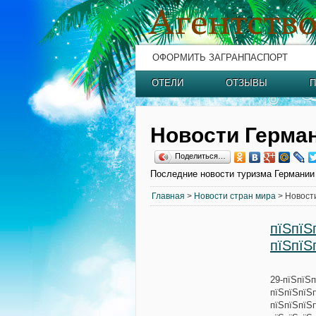
ОФОРМИТЬ ЗАГРАНПАСПОРТ
ОТЕЛИ
ОТЗЫВЫ
П
Новости Герма
Поделиться…
Последние новости туризма Германии
Главная
>
Новости стран мира
> Новост
пїЅпїЅ
пїЅпїЅ
29-пїЅпїЅ
пїЅпїЅпїЅп
пїЅпїЅпїЅ