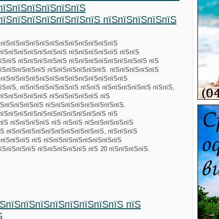
пїЅпїЅпїЅпїЅпїЅпїЅ
пїЅпїЅпїЅпїЅпїЅпїЅпїЅ пїЅпїЅпїЅпїЅпїЅ
 пїЅпїЅпїЅпїЅпїЅпїЅпїЅпїЅпїЅпїЅпїЅпїЅ
пїЅпїЅпїЅпїЅпїЅпїЅпїЅ пїЅпїЅпїЅпїЅпїЅ пїЅпїЅ
їЅпїЅ пїЅпїЅпїЅпїЅпїЅ пїЅпїЅпїЅпїЅпїЅпїЅпїЅпїЅ пїЅ
їЅпїЅпїЅпїЅпїЅ пїЅпїЅпїЅпїЅпїЅпїЅ. пїЅпїЅпїЅпїЅпїЅ
ЅпїЅпїЅпїЅпїЅпїЅпїЅпїЅпїЅпїЅпїЅпїЅпїЅпїЅ
їЅпїЅ, пїЅпїЅпїЅпїЅпїЅпїЅ пїЅпїЅ пїЅпїЅпїЅпїЅпїЅ пїЅпїЅ,
пїЅпїЅпїЅпїЅпїЅ пїЅпїЅпїЅпїЅпїЅ пїЅ
ЅпїЅпїЅпїЅпїЅ пїЅпїЅпїЅпїЅпїЅпїЅпїЅпїЅ.
пїЅпїЅпїЅпїЅпїЅпїЅпїЅпїЅпїЅпїЅпїЅ пїЅ
пїЅ пїЅпїЅпїЅпїЅ пїЅ пїЅпїЅ пїЅпїЅпїЅпїЅпїЅ
Ѕ пїЅпїЅпїЅпїЅпїЅпїЅпїЅпїЅпїЅпїЅ, пїЅпїЅпїЅ
ЅпїЅпїЅпїЅ пїЅ пїЅпїЅпїЅпїЅпїЅпїЅпїЅпїЅ
їЅпїЅпїЅпїЅ пїЅпїЅпїЅпїЅпїЅ пїЅ 20 пїЅпїЅпїЅпїЅ.
їЅпїЅпїЅпїЅпїЅпїЅпїЅпїЅпїЅ пїЅ
Ѕ