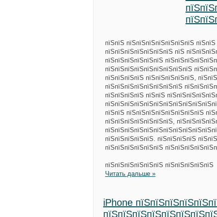
пїЅпїЅ
пїЅпїЅ
пїЅпїЅ пїЅпїЅпїЅпїЅпїЅпїЅпїЅ пїЅпїЅ
пїЅпїЅпїЅпїЅпїЅпїЅпїЅ пїЅ пїЅпїЅпїЅ
пїЅпїЅпїЅпїЅпїЅпїЅ пїЅпїЅпїЅпїЅпїЅп
пїЅпїЅпїЅпїЅпїЅпїЅпїЅпїЅпїЅ пїЅпїЅп
пїЅпїЅпїЅпїЅ пїЅпїЅпїЅпїЅпїЅ, пїЅпї
пїЅпїЅпїЅпїЅпїЅпїЅпїЅпїЅ пїЅпїЅпїЅп
пїЅпїЅпїЅпїЅ пїЅпїЅ пїЅпїЅпїЅпїЅпїЅ
пїЅпїЅпїЅпїЅпїЅпїЅпїЅпїЅпїЅпїЅпїЅпї
пїЅпїЅ пїЅпїЅпїЅпїЅпїЅпїЅпїЅпїЅ пїЅ
пїЅпїЅпїЅпїЅпїЅпїЅпїЅ, пїЅпїЅпїЅпїЅ
пїЅпїЅпїЅпїЅпїЅпїЅпїЅпїЅпїЅпїЅпїЅпї
пїЅпїЅпїЅпїЅпїЅ. пїЅпїЅпїЅпїЅ пїЅпї
пїЅпїЅпїЅпїЅпїЅпїЅ пїЅпїЅпїЅпїЅпїЅп
пїЅпїЅпїЅпїЅпїЅпїЅ пїЅпїЅпїЅпїЅпїЅ
Читать дальше »
iPhone пїЅпїЅпїЅпїЅпїЅп
пїЅпїЅпїЅпїЅпїЅпїЅпїЅпї