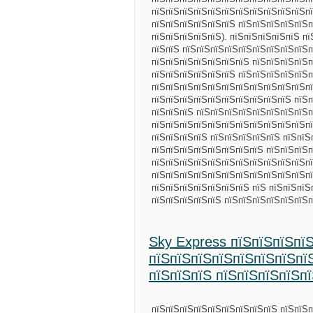
пїЅпїЅпїЅпїЅпїЅпїЅпїЅпїЅпїЅпїЅпїЅпї
пїЅпїЅпїЅпїЅпїЅпїЅ пїЅпїЅпїЅпїЅпїЅп
пїЅпїЅпїЅпїЅпїЅ). пїЅпїЅпїЅпїЅпїЅ п
пїЅпїЅ пїЅпїЅпїЅпїЅпїЅпїЅпїЅпїЅпїЅп
пїЅпїЅпїЅпїЅпїЅпїЅпїЅ пїЅпїЅпїЅпїЅп
пїЅпїЅпїЅпїЅпїЅпїЅ пїЅпїЅпїЅпїЅпїЅ
пїЅпїЅпїЅпїЅпїЅпїЅпїЅпїЅпїЅпїЅпїЅпї
пїЅпїЅпїЅпїЅпїЅпїЅпїЅпїЅпїЅпїЅ пїЅп
пїЅпїЅпїЅ пїЅпїЅпїЅпїЅпїЅпїЅпїЅпїЅп
пїЅпїЅпїЅпїЅпїЅпїЅпїЅпїЅпїЅпїЅпїЅпї
пїЅпїЅпїЅпїЅ пїЅпїЅпїЅпїЅпїЅ пїЅпїЅ
пїЅпїЅпїЅпїЅпїЅпїЅпїЅпїЅ пїЅпїЅпїЅп
пїЅпїЅпїЅпїЅпїЅпїЅпїЅпїЅпїЅпїЅпїЅпї
пїЅпїЅпїЅпїЅпїЅпїЅпїЅпїЅпїЅпїЅпїЅпї
пїЅпїЅпїЅпїЅпїЅпїЅпїЅ пїЅ пїЅпїЅпїЅ
пїЅпїЅпїЅпїЅпїЅ пїЅпїЅпїЅпїЅпїЅпїЅ
Sky Express пїЅпїЅпїЅпї
пїЅпїЅпїЅпїЅпїЅпїЅпїЅпї
пїЅпїЅпїЅ пїЅпїЅпїЅпїЅп
пїЅпїЅпїЅпїЅпїЅпїЅпїЅпїЅпїЅ пїЅпїЅ