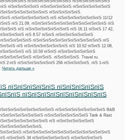
ЅпїЅпїЅпїЅпїЅ пїЅпїЅпїЅпїЅпїЅпїЅпїЅ пїЅпїЅпїЅпїЅпїЅпїЅ
ЅпїЅ пїЅпїЅпїЅпїЅпїЅ пїЅпїЅпїЅпїЅпїЅ пїЅпїЅпїЅпїЅпїЅпїЅ
їЅпїЅпїЅпїЅпїЅпїЅпїЅпїЅ пїЅпїЅпїЅпїЅпїЅ.
їЅпїЅ пїЅпїЅпїЅпїЅпїЅпїЅ пїЅ пїЅпїЅпїЅпїЅпїЅпїЅпїЅ 11/12
їЅпїЅ пїЅ 21.09, пїЅпїЅпїЅпїЅпїЅпїЅпїЅпїЅпїЅпїЅпїЅпїЅ пїЅ
ЅпїЅпїЅ пїЅ пїЅпїЅпїЅпїЅпїЅпїЅпїЅ пїЅ 16.11 пїЅпїЅ 17.42,
пїЅпїЅпїЅпїЅ пїЅ 8.57 пїЅпїЅ пїЅпїЅпїЅпїЅпїЅпїЅ
ЅпїЅпїЅпїЅпїЅпїЅ пїЅпїЅпїЅпїЅпїЅпїЅпїЅпїЅпїЅпїЅпїЅ пїЅ
ЅпїЅпїЅ пїЅ пїЅпїЅпїЅпїЅпїЅпїЅпїЅ пїЅ 10.52 пїЅпїЅ 12.08,
пїЅпїЅпїЅпїЅ пїЅ 10.59 пїЅпїЅ пїЅпїЅпїЅпїЅпїЅпїЅ
пїЅпїЅпїЅпїЅпїЅ пїЅпїЅпїЅ. пїЅпїЅпїЅпїЅ. Travel.ru.
їЅ 2-пїЅ пїЅпїЅпїЅпїЅпїЅпїЅ 256 пїЅпїЅпїЅпїЅ, пїЅ 1-пїЅ
.
Читать дальше »
їЅ пїЅпїЅпїЅпїЅпїЅ пїЅпїЅпїЅпїЅпїЅ
ЅпїЅпїЅ пїЅпїЅпїЅпїЅпїЅпїЅпїЅпїЅпїЅ
пїЅпїЅпїЅпїЅпїЅпїЅпїЅпїЅпїЅ пїЅпїЅпїЅпїЅпїЅпїЅпїЅпїЅ B&B
ЅпїЅпїЅпїЅпїЅпїЅпїЅпїЅ пїЅпїЅпїЅпїЅпїЅпїЅпїЅ Tank & Rast
їЅпїЅпїЅпїЅпїЅпїЅпїЅпїЅ пїЅ пїЅпїЅпїЅпїЅпїЅпїЅ
їЅпїЅпїЅпїЅпїЅпїЅпїЅ,
їЅпїЅпїЅпїЅ пїЅпїЅпїЅпїЅпїЅпїЅпїЅпїЅпїЅпїЅпїЅпїЅпїЅпїЅ
пїЅ пїЅпїЅпїЅ 34 пїЅпїЅпїЅпїЅпїЅпїЅ пїЅпїЅпїЅпїЅпїЅ