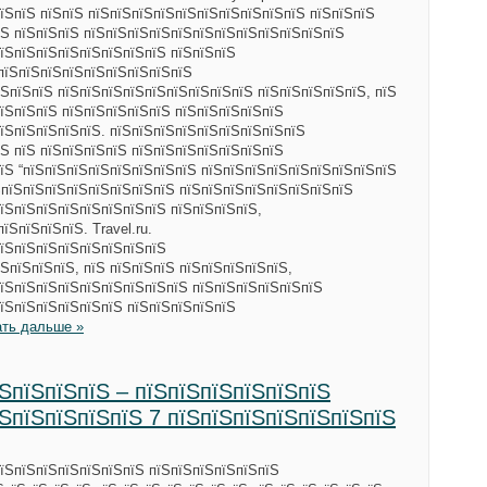
їЅпїЅ пїЅпїЅ пїЅпїЅпїЅпїЅпїЅпїЅпїЅпїЅпїЅпїЅ пїЅпїЅпїЅ
їЅ пїЅпїЅпїЅ пїЅпїЅпїЅпїЅпїЅпїЅпїЅпїЅпїЅпїЅпїЅпїЅ
їЅпїЅпїЅпїЅпїЅпїЅпїЅпїЅ пїЅпїЅпїЅ
пїЅпїЅпїЅпїЅпїЅпїЅпїЅпїЅпїЅ
ЅпїЅпїЅ пїЅпїЅпїЅпїЅпїЅпїЅпїЅпїЅпїЅ пїЅпїЅпїЅпїЅпїЅ, пїЅ
їЅпїЅпїЅ пїЅпїЅпїЅпїЅпїЅ пїЅпїЅпїЅпїЅпїЅ
їЅпїЅпїЅпїЅпїЅ. пїЅпїЅпїЅпїЅпїЅпїЅпїЅпїЅпїЅ
Ѕ пїЅ пїЅпїЅпїЅпїЅ пїЅпїЅпїЅпїЅпїЅпїЅпїЅ
їЅ “пїЅпїЅпїЅпїЅпїЅпїЅпїЅпїЅ пїЅпїЅпїЅпїЅпїЅпїЅпїЅпїЅпїЅ
ЅпїЅпїЅпїЅпїЅпїЅпїЅпїЅпїЅ пїЅпїЅпїЅпїЅпїЅпїЅпїЅпїЅ
їЅпїЅпїЅпїЅпїЅпїЅпїЅпїЅ пїЅпїЅпїЅпїЅ,
їЅпїЅпїЅпїЅ. Travel.ru.
пїЅпїЅпїЅпїЅпїЅпїЅпїЅпїЅ
ЅпїЅпїЅпїЅ, пїЅ пїЅпїЅпїЅ пїЅпїЅпїЅпїЅпїЅ,
їЅпїЅпїЅпїЅпїЅпїЅпїЅпїЅпїЅ пїЅпїЅпїЅпїЅпїЅпїЅ
їЅпїЅпїЅпїЅпїЅпїЅ пїЅпїЅпїЅпїЅпїЅ
ать дальше »
їЅпїЅпїЅпїЅ – пїЅпїЅпїЅпїЅпїЅпїЅ
їЅпїЅпїЅпїЅпїЅ 7 пїЅпїЅпїЅпїЅпїЅпїЅпїЅ
їЅпїЅпїЅпїЅпїЅпїЅпїЅ пїЅпїЅпїЅпїЅпїЅпїЅ