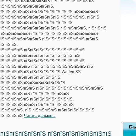
пїЅ SS, пїЅпїЅпїЅпїЅпїЅпїЅ пїЅпїЅпїЅпїЅпїЅпїЅпїЅ
пїЅпїЅпїЅпїЅпїЅпїЅпїЅпїЅпїЅ.
пїЅпїЅпїЅпїЅпїЅ пїЅпїЅпїЅпїЅпїЅпїЅпїЅ пїЅпїЅпїЅпїЅ
пїЅпїЅпїЅпїЅпїЅпїЅпїЅпїЅпїЅпїЅ пїЅпїЅпїЅпїЅ, пїЅпїЅ
пїЅпїЅпїЅпїЅпїЅ пїЅпїЅпїЅпїЅпїЅпїЅпїЅ
їЅпїЅпїЅпїЅпїЅпїЅпїЅпїЅпїЅпїЅ пїЅ пїЅпїЅпїЅ, пїЅпїЅпїЅ
ЅпїЅпїЅпїЅпїЅпїЅ пїЅпїЅпїЅпїЅпїЅпїЅпїЅпїЅпїЅпїЅпїЅ
пїЅпїЅпїЅпїЅпїЅпїЅпїЅ пїЅпїЅпїЅпїЅпїЅпїЅпїЅ пїЅпїЅ
пїЅпїЅпїЅ.
пїЅпїЅпїЅпїЅ пїЅпїЅпїЅпїЅпїЅпїЅпїЅпїЅпїЅпїЅ
пїЅпїЅпїЅ пїЅпїЅпїЅпїЅпїЅпїЅпїЅпїЅпїЅ пїЅ
пїЅпїЅпїЅпїЅ пїЅпїЅпїЅпїЅпїЅпїЅпїЅпїЅпїЅпїЅ
пїЅпїЅпїЅ пїЅпїЅ пїЅпїЅпїЅпїЅпїЅпїЅпїЅпїЅпїЅ пїЅ
пїЅпїЅпїЅпїЅпїЅ пїЅпїЅпїЅпїЅпїЅ Waffen-SS.
пїЅпїЅпїЅ пїЅпїЅпїЅпїЅпїЅпїЅпїЅ
пїЅпїЅпїЅпїЅпїЅпїЅпїЅпїЅпїЅпїЅпїЅ
пїЅпїЅпїЅпїЅпїЅпїЅ пїЅпїЅпїЅпїЅпїЅпїЅпїЅпїЅпїЅпїЅпїЅ
пїЅпїЅпїЅпїЅ пїЅ пїЅпїЅпїЅпїЅ пїЅпїЅ
пїЅпїЅпїЅпїЅпїЅ пїЅпїЅпїЅпїЅпїЅпїЅпїЅ,
пїЅпїЅпїЅпїЅпїЅпїЅ пїЅпїЅпїЅ пїЅпїЅпїЅ
їЅпїЅпїЅпїЅ. пїЅ пїЅпїЅпїЅпїЅ пїЅпїЅпїЅпїЅпїЅпїЅ
пїЅпїЅпїЅпїЅ
Читать дальше »
ЅпїЅпїЅпїЅпїЅпїЅ пїЅпїЅпїЅпїЅпїЅпїЅпїЅ