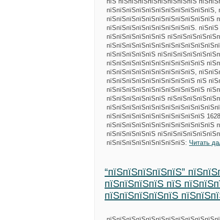
пїЅ пїЅпїЅпїЅпїЅпїЅпїЅпїЅпїЅ пїЅпїЅ
пїЅпїЅпїЅпїЅпїЅпїЅпїЅпїЅпїЅпїЅпїЅ, 
пїЅпїЅпїЅпїЅпїЅпїЅпїЅпїЅпїЅпїЅпїЅ п
пїЅпїЅпїЅпїЅпїЅпїЅпїЅпїЅпїЅ. пїЅпїЅ
пїЅпїЅпїЅпїЅпїЅпїЅ пїЅпїЅпїЅпїЅпїЅ
пїЅпїЅпїЅпїЅпїЅпїЅпїЅпїЅпїЅпїЅпїЅпї
пїЅпїЅпїЅпїЅпїЅ пїЅпїЅпїЅпїЅпїЅпїЅп
пїЅпїЅпїЅпїЅпїЅпїЅпїЅпїЅпїЅпїЅ пїЅп
пїЅпїЅпїЅпїЅпїЅпїЅпїЅпїЅпїЅ, пїЅпїЅ
пїЅпїЅпїЅпїЅпїЅпїЅпїЅпїЅпїЅ пїЅ пїЅ
пїЅпїЅпїЅпїЅпїЅпїЅпїЅпїЅпїЅпїЅ пїЅп
пїЅпїЅпїЅпїЅпїЅпїЅ пїЅпїЅпїЅпїЅпїЅп
пїЅпїЅпїЅпїЅпїЅпїЅпїЅпїЅпїЅпїЅпїЅпї
пїЅпїЅпїЅпїЅпїЅпїЅпїЅпїЅпїЅпїЅ 1628
пїЅпїЅпїЅпїЅпїЅпїЅпїЅпїЅпїЅпїЅпїЅ п
пїЅпїЅпїЅпїЅпїЅ пїЅпїЅпїЅпїЅпїЅпїЅ
пїЅпїЅпїЅпїЅпїЅпїЅпїЅпїЅ:
Читать да
“пїЅпїЅпїЅпїЅпїЅ” пїЅпїЅ
пїЅпїЅпїЅпїЅ пїЅ пїЅпїЅп
пїЅпїЅпїЅпїЅпїЅ пїЅпїЅп
пїЅпїЅпїЅпїЅпїЅпїЅпїЅпїЅпїЅпїЅпїЅпї