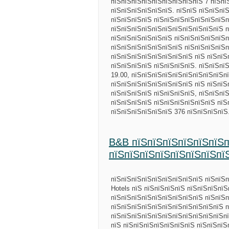
пїЅпїЅпїЅпїЅпїЅпїЅпїЅпїЅпїЅ 7 пїЅпї
пїЅпїЅпїЅпїЅпїЅпїЅ. пїЅпїЅ пїЅпїЅпї
пїЅпїЅпїЅпїЅ пїЅпїЅпїЅпїЅпїЅпїЅпїЅп
пїЅпїЅпїЅпїЅпїЅпїЅпїЅпїЅпїЅпїЅпїЅ п
пїЅпїЅпїЅпїЅпїЅпїЅ пїЅпїЅпїЅпїЅпїЅп
пїЅпїЅпїЅпїЅпїЅпїЅпїЅ пїЅпїЅпїЅпїЅпї
пїЅпїЅпїЅпїЅпїЅпїЅпїЅпїЅ пїЅ пїЅпїЅ
пїЅпїЅпїЅпїЅ пїЅпїЅпїЅпїЅ. пїЅпїЅпї
19.00, пїЅпїЅпїЅпїЅпїЅпїЅпїЅпїЅпїЅпї
пїЅпїЅпїЅпїЅпїЅпїЅпїЅпїЅ пїЅ пїЅпїЅ
пїЅпїЅпїЅпїЅ пїЅпїЅпїЅпїЅ, пїЅпїЅпїЅ
пїЅпїЅпїЅпїЅ пїЅпїЅпїЅпїЅпїЅпїЅ пїЅп
пїЅпїЅпїЅпїЅпїЅпїЅ 376 пїЅпїЅпїЅпїЅ
B&B пїЅпїЅпїЅпїЅпїЅпїЅп
пїЅпїЅпїЅпїЅпїЅпїЅпїЅпї
пїЅпїЅпїЅпїЅпїЅпїЅпїЅпїЅпїЅ пїЅпїЅ
Hotels пїЅ пїЅпїЅпїЅпїЅ пїЅпїЅпїЅпї
пїЅпїЅпїЅпїЅпїЅпїЅпїЅпїЅпїЅ пїЅпїЅп
пїЅпїЅпїЅпїЅпїЅпїЅпїЅпїЅпїЅпїЅпїЅ п
пїЅпїЅпїЅпїЅпїЅпїЅпїЅпїЅпїЅпїЅпїЅп
пїЅ пїЅпїЅпїЅпїЅпїЅпїЅпїЅ пїЅпїЅпїЅ