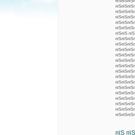
пїЅпїЅпїЅ
пїЅпїЅпїЅ
пїЅпїЅпїЅ
пїЅпїЅпїЅ
пїЅпїЅпїЅ
пїЅпїЅпїЅп
пїЅпїЅ пї
пїЅпїЅпїЅ
пїЅпїЅпїЅ
пїЅпїЅпїЅ
пїЅпїЅпїЅ
пїЅпїЅпїЅ
пїЅпїЅпїЅ
пїЅпїЅпїЅ
пїЅпїЅпїЅ
пїЅпїЅпїЅ
пїЅпїЅпїЅ
пїЅпїЅпїЅ
пїЅпїЅпїЅ
пїЅпїЅпїЅ
пїЅпїЅпїЅп
пїЅпїЅпїЅ
пїЅ пї