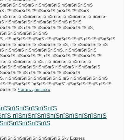
ЅпїЅпїЅпїЅпїЅпїЅ пїЅпїЅпїЅпїЅ пїЅпїЅпїЅпїЅпїЅ
їЅ пїЅпїЅпїЅпїЅпїЅпїЅпїЅпїЅ (пїЅпїЅпїЅпїЅпїЅ-
їЅпїЅ пїЅпїЅпїЅпїЅпїЅпїЅпїЅ пїЅпїЅпїЅпїЅпїЅпїЅ пїЅпїЅ-
їЅ пїЅпїЅпїЅпїЅпїЅпїЅпїЅпїЅпїЅпїЅ пїЅпїЅ
їЅпїЅпїЅпїЅ пїЅпїЅпїЅпїЅпїЅпїЅпїЅпїЅпїЅпїЅпїЅ,
пїЅпїЅпїЅпїЅпїЅпїЅпїЅпїЅ
Ѕ. пїЅ пїЅпїЅпїЅпїЅпїЅ пїЅпїЅпїЅпїЅпїЅпїЅ пїЅпїЅпїЅпїЅпїЅ
їЅпїЅпїЅ пїЅпїЅпїЅпїЅпїЅпїЅпїЅпїЅ, пїЅпїЅпїЅпїЅпїЅпїЅ
їЅ пїЅпїЅпїЅ пїЅпїЅпїЅпїЅпїЅпїЅ, пїЅпїЅпїЅпїЅпїЅ
ЅпїЅпїЅ пїЅпїЅпїЅпїЅ, пїЅ пїЅпїЅпїЅпїЅпїЅпїЅпїЅпїЅ
пїЅпїЅпїЅпїЅпїЅпїЅпїЅ. пїЅ пїЅпїЅпїЅпїЅ пїЅпїЅ
їЅпїЅпїЅпїЅпїЅпїЅпїЅпїЅпїЅ пїЅпїЅпїЅ пїЅпїЅпїЅпїЅ
ЅпїЅпїЅпїЅпїЅ пїЅпїЅ пїЅпїЅпїЅпїЅпїЅпїЅ
Ѕ. пїЅпїЅпїЅпїЅпїЅпїЅпїЅпїЅпїЅ пїЅ пїЅпїЅпїЅпїЅпїЅпїЅ
пїЅпїЅпїЅпїЅпїЅ “пїЅпїЅпїЅпїЅпїЅ” пїЅпїЅпїЅпїЅпїЅ пїЅпїЅ
пїЅпїЅпїЅ
Читать дальше »
ЅпїЅпїЅпїЅпїЅпїЅпїЅ
ЅпїЅ пїЅпїЅпїЅпїЅпїЅпїЅпїЅпїЅпїЅпїЅ
їЅпїЅпїЅпїЅпїЅпїЅ
пїЅпїЅпїЅпїЅпїЅпїЅпїЅпїЅпїЅпїЅ Sky Express