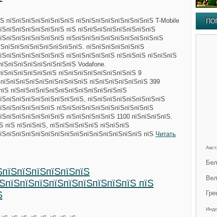
Ѕ пїЅпїЅпїЅпїЅпїЅпїЅпїЅ пїЅпїЅпїЅпїЅпїЅпїЅпїЅпїЅ T-Mobile
ПО
їЅпїЅпїЅпїЅпїЅпїЅпїЅ пїЅ пїЅпїЅпїЅпїЅпїЅпїЅпїЅпїЅ
пїЅпїЅпїЅпїЅпїЅпїЅпїЅ пїЅпїЅпїЅпїЅпїЅпїЅпїЅпїЅпїЅпїЅ
їЅпїЅпїЅпїЅпїЅпїЅпїЅпїЅпїЅ. пїЅпїЅпїЅпїЅпїЅпїЅ
їЅпїЅпїЅпїЅпїЅпїЅпїЅ пїЅпїЅпїЅпїЅпїЅ пїЅпїЅпїЅ пїЅпїЅпїЅ
пїЅпїЅпїЅпїЅпїЅпїЅпїЅпїЅ Vodafone.
пїЅпїЅпїЅпїЅпїЅпїЅ пїЅпїЅпїЅпїЅпїЅпїЅпїЅпїЅ 9
ЅпїЅпїЅпїЅпїЅпїЅпїЅпїЅпїЅпїЅ пїЅпїЅпїЅпїЅпїЅпїЅ 399
ЅпїЅ пїЅпїЅпїЅпїЅпїЅпїЅпїЅпїЅпїЅпїЅпїЅпїЅ
їЅпїЅпїЅпїЅпїЅпїЅпїЅпїЅпїЅ, пїЅпїЅпїЅпїЅпїЅпїЅпїЅпїЅ
пїЅпїЅпїЅпїЅпїЅпїЅ пїЅпїЅпїЅпїЅпїЅпїЅпїЅпїЅпїЅпїЅ
їЅпїЅпїЅпїЅпїЅпїЅпїЅ пїЅпїЅпїЅпїЅпїЅ 1100 пїЅпїЅпїЅпїЅ.
Ѕ пїЅ пїЅпїЅпїЅ, пїЅпїЅпїЅпїЅпїЅ пїЅпїЅпїЅ
пїЅпїЅпїЅпїЅпїЅпїЅпїЅпїЅпїЅпїЅпїЅпїЅпїЅпїЅпїЅ пїЅ
Читать
Авст
Бел
ЅпїЅпїЅпїЅпїЅпїЅпїЅ
Вел
їЅпїЅпїЅпїЅпїЅпїЅпїЅпїЅпїЅпїЅ пїЅ
Ѕ
Гре
Инд