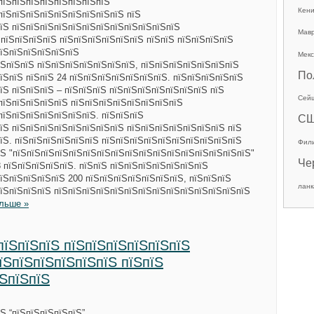
пїЅпїЅпїЅпїЅпїЅпїЅпїЅпїЅ
Кен
пїЅпїЅпїЅпїЅпїЅпїЅпїЅпїЅпїЅ пїЅ
їЅ пїЅпїЅпїЅпїЅпїЅпїЅпїЅпїЅпїЅпїЅпїЅпїЅ
Мав
 пїЅпїЅпїЅпїЅ пїЅпїЅпїЅпїЅпїЅпїЅ пїЅпїЅ пїЅпїЅпїЅпїЅ
пїЅпїЅпїЅпїЅпїЅпїЅ
Мекс
ЅпїЅпїЅ пїЅпїЅпїЅпїЅпїЅпїЅпїЅ, пїЅпїЅпїЅпїЅпїЅпїЅпїЅ
По
їЅпїЅ пїЅпїЅ 24 пїЅпїЅпїЅпїЅпїЅпїЅпїЅ. пїЅпїЅпїЅпїЅпїЅ
їЅ пїЅпїЅпїЅ – пїЅпїЅпїЅ пїЅпїЅпїЅпїЅпїЅпїЅпїЅ пїЅ
Сей
пїЅпїЅпїЅпїЅпїЅ пїЅпїЅпїЅпїЅпїЅпїЅпїЅпїЅ
пїЅпїЅпїЅпїЅпїЅпїЅпїЅ. пїЅпїЅпїЅ
С
їЅ пїЅпїЅпїЅпїЅпїЅпїЅпїЅпїЅ пїЅпїЅпїЅпїЅпїЅпїЅпїЅ пїЅ
їЅ. пїЅпїЅпїЅпїЅпїЅпїЅ пїЅпїЅпїЅпїЅпїЅпїЅпїЅпїЅпїЅпїЅ
Фил
Ѕ "пїЅпїЅпїЅпїЅпїЅпїЅпїЅпїЅпїЅпїЅпїЅпїЅпїЅпїЅпїЅпїЅпїЅ"
Че
 пїЅпїЅпїЅпїЅпїЅ. пїЅпїЅ пїЅпїЅпїЅпїЅпїЅпїЅпїЅ
їЅпїЅпїЅпїЅпїЅ 200 пїЅпїЅпїЅпїЅпїЅпїЅпїЅ, пїЅпїЅпїЅ
ланк
пїЅпїЅпїЅпїЅ пїЅпїЅпїЅпїЅпїЅпїЅпїЅпїЅпїЅпїЅпїЅпїЅпїЅпїЅ
льше »
пїЅпїЅпїЅ пїЅпїЅпїЅпїЅпїЅпїЅ
їЅпїЅпїЅпїЅпїЅпїЅ пїЅпїЅ
їЅпїЅпїЅ
Ѕ “пїЅпїЅпїЅпїЅпїЅ”