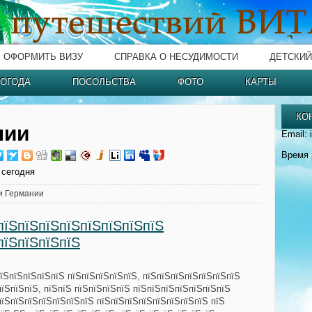
ОФОРМИТЬ ВИЗУ
СПРАВКА О НЕСУДИМОСТИ
ДЕТСКИЙ
ОГОДА
ПОСОЛЬСТВА
ФОТО
КАРТЫ
КО
нии
Email: 
Время 
 сегодня
и Германии
пїЅпїЅпїЅпїЅпїЅпїЅпїЅпїЅ
пїЅпїЅпїЅпїЅ
пїЅпїЅпїЅпїЅпїЅ пїЅпїЅпїЅпїЅпїЅ, пїЅпїЅпїЅпїЅпїЅпїЅпїЅ
їЅпїЅпїЅ, пїЅпїЅ пїЅпїЅпїЅпїЅ пїЅпїЅпїЅпїЅпїЅпїЅпїЅ
пїЅпїЅпїЅпїЅпїЅпїЅпїЅ пїЅпїЅпїЅпїЅпїЅпїЅпїЅпїЅ пїЅ