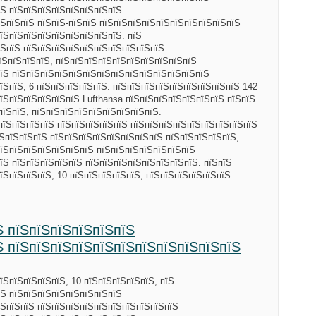
їЅ пїЅпїЅпїЅпїЅпїЅпїЅпїЅпїЅ
ЅпїЅпїЅ пїЅпїЅ-пїЅпїЅ пїЅпїЅпїЅпїЅпїЅпїЅпїЅпїЅпїЅпїЅ
їЅпїЅпїЅпїЅпїЅпїЅпїЅпїЅпїЅ. пїЅ
їЅпїЅ пїЅпїЅпїЅпїЅпїЅпїЅпїЅпїЅпїЅпїЅ
їЅпїЅпїЅпїЅ, пїЅпїЅпїЅпїЅпїЅпїЅпїЅпїЅпїЅпїЅ
їЅ пїЅпїЅпїЅпїЅпїЅпїЅпїЅпїЅпїЅпїЅпїЅпїЅпїЅпїЅ
їЅпїЅ, 6 пїЅпїЅпїЅпїЅпїЅ. пїЅпїЅпїЅпїЅпїЅпїЅпїЅпїЅпїЅ 142
їЅпїЅпїЅпїЅпїЅпїЅ Lufthansa пїЅпїЅпїЅпїЅпїЅпїЅпїЅ пїЅпїЅ
пїЅпїЅ, пїЅпїЅпїЅпїЅпїЅпїЅпїЅпїЅпїЅ.
пїЅпїЅпїЅпїЅ пїЅпїЅпїЅпїЅпїЅ пїЅпїЅпїЅпїЅпїЅпїЅпїЅпїЅпїЅ
ЅпїЅпїЅпїЅ пїЅпїЅпїЅпїЅпїЅпїЅпїЅпїЅ пїЅпїЅпїЅпїЅпїЅ,
їЅпїЅпїЅпїЅпїЅпїЅпїЅ пїЅпїЅпїЅпїЅпїЅпїЅпїЅ
їЅ пїЅпїЅпїЅпїЅпїЅ пїЅпїЅпїЅпїЅпїЅпїЅпїЅпїЅ. пїЅпїЅ
їЅпїЅпїЅпїЅ, 10 пїЅпїЅпїЅпїЅпїЅ, пїЅпїЅпїЅпїЅпїЅпїЅ
Ѕ пїЅпїЅпїЅпїЅпїЅпїЅ
Ѕ пїЅпїЅпїЅпїЅпїЅпїЅпїЅпїЅпїЅпїЅпїЅ
їЅпїЅпїЅпїЅпїЅ, 10 пїЅпїЅпїЅпїЅпїЅ, пїЅ
їЅ пїЅпїЅпїЅпїЅпїЅпїЅпїЅпїЅ
їЅпїЅпїЅ пїЅпїЅпїЅпїЅпїЅпїЅпїЅпїЅпїЅпїЅ