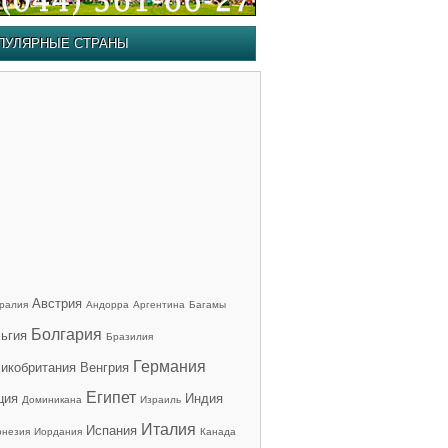
ПУЛЯРНЫЕ СТРАНЫ
Австрия
ралия
Андорра
Аргентина
Багамы
Болгария
ьгия
Бразилия
Германия
икобритания
Венгрия
Египет
ция
Индия
Доминикана
Израиль
Италия
Испания
онезия
Иордания
Канада