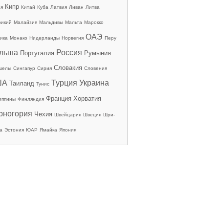
Кипр
ия
Китай
Куба
Латвия
Ливан
Литва
рикий
Малайзия
Мальдивы
Мальта
Марокко
ОАЭ
ика
Монако
Нидерланды
Норвегия
Перу
льша
Россия
Португалия
Румыния
Словакия
шелы
Сингапур
Сирия
Словения
ША
Турция
Украина
Таиланд
Тунис
Франция
Хорватия
иппины
Финляндия
рногория
Чехия
Швейцария
Швеция
Шри-
а
Эстония
ЮАР
Ямайка
Япония