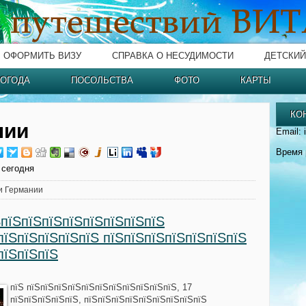
ОФОРМИТЬ ВИЗУ
СПРАВКА О НЕСУДИМОСТИ
ДЕТСКИЙ
ОГОДА
ПОСОЛЬСТВА
ФОТО
КАРТЫ
КО
нии
Email: 
Время 
 сегодня
и Германии
ЅпїЅпїЅпїЅпїЅпїЅпїЅпїЅпїЅ
пїЅпїЅпїЅпїЅпїЅ пїЅпїЅпїЅпїЅпїЅпїЅпїЅ
пїЅпїЅпїЅ
пїЅ пїЅпїЅпїЅпїЅпїЅпїЅпїЅпїЅпїЅпїЅпїЅ, 17
пїЅпїЅпїЅпїЅпїЅ, пїЅпїЅпїЅпїЅпїЅпїЅпїЅпїЅпїЅ