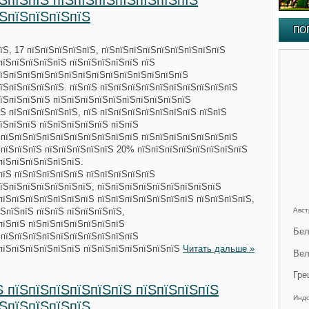
їЅпїЅпїЅ пїЅпїЅпїЅпїЅпїЅпїЅпїЅ
їЅпїЅпїЅпїЅпїЅ
ПО
їЅ, 17 пїЅпїЅпїЅпїЅпїЅ, пїЅпїЅпїЅпїЅпїЅпїЅпїЅпїЅпїЅ
пїЅпїЅпїЅпїЅпїЅ пїЅпїЅпїЅпїЅпїЅ пїЅ
пїЅпїЅпїЅпїЅпїЅпїЅпїЅпїЅпїЅпїЅпїЅпїЅпїЅпїЅ
їЅпїЅпїЅпїЅпїЅ. пїЅпїЅ пїЅпїЅпїЅпїЅпїЅпїЅпїЅпїЅпїЅпїЅ
їЅпїЅпїЅпїЅ пїЅпїЅпїЅпїЅпїЅпїЅпїЅпїЅпїЅпїЅ
Ѕ пїЅпїЅпїЅпїЅпїЅ, пїЅ пїЅпїЅпїЅпїЅпїЅпїЅпїЅ пїЅпїЅ
їЅпїЅпїЅ пїЅпїЅпїЅпїЅпїЅ пїЅпїЅ
 пїЅпїЅпїЅпїЅпїЅпїЅпїЅпїЅпїЅпїЅ пїЅпїЅпїЅпїЅпїЅпїЅпїЅ
ЅпїЅпїЅпїЅ пїЅпїЅпїЅпїЅпїЅ 20% пїЅпїЅпїЅпїЅпїЅпїЅпїЅпїЅ
пїЅпїЅпїЅпїЅпїЅпїЅ.
пїЅ пїЅпїЅпїЅпїЅпїЅ пїЅпїЅпїЅпїЅпїЅ
їЅпїЅпїЅпїЅпїЅпїЅпїЅ, пїЅпїЅпїЅпїЅпїЅпїЅпїЅпїЅпїЅ
пїЅпїЅпїЅпїЅпїЅпїЅпїЅ пїЅпїЅпїЅпїЅпїЅпїЅпїЅ пїЅпїЅпїЅпїЅ,
ЅпїЅпїЅ пїЅпїЅ пїЅпїЅпїЅпїЅ,
Авст
пїЅпїЅ пїЅпїЅпїЅпїЅпїЅпїЅпїЅ
Бел
 пїЅпїЅпїЅпїЅпїЅпїЅпїЅпїЅпїЅпїЅ
 пїЅпїЅпїЅпїЅпїЅпїЅ пїЅпїЅпїЅпїЅпїЅпїЅпїЅ
Читать дальше »
Вел
Гре
Ѕ пїЅпїЅпїЅпїЅпїЅпїЅ пїЅпїЅпїЅпїЅ
Инд
їЅпїЅпїЅпїЅпїЅ