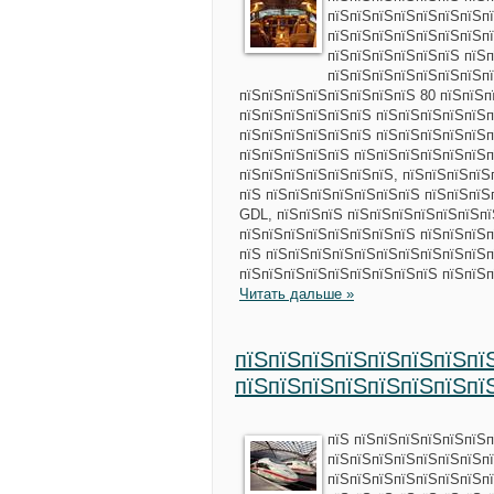
пїЅпїЅпїЅпїЅпїЅпїЅпїЅп
пїЅпїЅпїЅпїЅпїЅпїЅпїЅпї
пїЅпїЅпїЅпїЅпїЅпїЅ пїЅп
пїЅпїЅпїЅпїЅпїЅпїЅпїЅп
пїЅпїЅпїЅпїЅпїЅпїЅпїЅпїЅ 80 пїЅпїЅп
пїЅпїЅпїЅпїЅпїЅпїЅ пїЅпїЅпїЅпїЅпїЅп
пїЅпїЅпїЅпїЅпїЅпїЅ пїЅпїЅпїЅпїЅпїЅп
пїЅпїЅпїЅпїЅпїЅ пїЅпїЅпїЅпїЅпїЅпїЅп
пїЅпїЅпїЅпїЅпїЅпїЅпїЅ, пїЅпїЅпїЅпїЅ
пїЅ пїЅпїЅпїЅпїЅпїЅпїЅпїЅ пїЅпїЅпїЅ
GDL, пїЅпїЅпїЅ пїЅпїЅпїЅпїЅпїЅпїЅпї
пїЅпїЅпїЅпїЅпїЅпїЅпїЅпїЅ пїЅпїЅпїЅп
пїЅ пїЅпїЅпїЅпїЅпїЅпїЅпїЅпїЅпїЅпїЅп
пїЅпїЅпїЅпїЅпїЅпїЅпїЅпїЅпїЅ пїЅпїЅп
Читать дальше »
пїЅпїЅпїЅпїЅпїЅпїЅпїЅпї
пїЅпїЅпїЅпїЅпїЅпїЅпїЅпї
пїЅ пїЅпїЅпїЅпїЅпїЅпїЅп
пїЅпїЅпїЅпїЅпїЅпїЅпїЅп
пїЅпїЅпїЅпїЅпїЅпїЅпїЅп