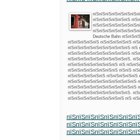
пїЅпїЅпїЅпїЅпїЅпїЅпїЅп
пїЅпїЅпїЅпїЅпїЅпїЅ пїЅп
пїЅпїЅпїЅпїЅпїЅпїЅпїЅп
пїЅпїЅпїЅпїЅпїЅпїЅпїЅп
Deutsche Bahn пїЅпїЅпї
пїЅпїЅпїЅпїЅпїЅ пїЅпїЅпїЅпїЅпїЅ пїЅ
пїЅпїЅпїЅпїЅпїЅпїЅпїЅпїЅпїЅпїЅ пїЅ 
пїЅпїЅпїЅпїЅпїЅпїЅпїЅпїЅпїЅпїЅ пїЅ
пїЅпїЅпїЅпїЅпїЅпїЅпїЅпїЅпїЅпїЅ, пїЅ
пїЅпїЅпїЅпїЅпїЅпїЅпїЅпїЅ пїЅ пїЅпїЅ
пїЅпїЅпїЅпїЅпїЅпїЅпїЅпїЅ пїЅпїЅ пїЅ
пїЅпїЅпїЅпїЅпїЅпїЅ пїЅпїЅпїЅпїЅпїЅ 
пїЅпїЅпїЅпїЅпїЅпїЅпїЅпїЅпїЅпїЅпїЅ п
пїЅпїЅпїЅпїЅпїЅпїЅпїЅпїЅпїЅпїЅпїЅ п
пїЅпїЅпїЅпїЅпїЅпїЅпїЅпїЅпїЅпїЅ. пїЅ
пїЅпїЅпїЅпїЅпїЅпїЅпїЅпїЅпїЅ пїЅ пї
пїЅпїЅпїЅпїЅпїЅпїЅпїЅпї
пїЅпїЅпїЅпїЅпїЅпїЅпїЅпї
пїЅпїЅпїЅпїЅпїЅпїЅпїЅпї