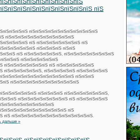
пїЅпїЅпїЅпїЅпїЅпїЅпїЅпїЅпїЅ
пїЅпїЅпїЅпїЅпїЅпїЅпїЅпїЅпїЅпїЅ пїЅ
їЅпїЅпїЅпїЅпїЅ пїЅпїЅпїЅпїЅпїЅпїЅпїЅпїЅпїЅпїЅпїЅ
пїЅ пїЅпїЅпїЅпїЅпїЅпїЅпїЅпїЅпїЅпїЅпїЅ
ЅпїЅпїЅпїЅпїЅ пїЅ пїЅпїЅпїЅпїЅпїЅпїЅпїЅ пїЅ
їЅпїЅпїЅпїЅпїЅпїЅ пїЅпїЅпїЅпїЅ пїЅпїЅ
ЅпїЅпїЅ пїЅ пїЅпїЅпїЅпїЅпїЅпїЅ, пїЅпїЅпїЅпїЅпїЅпїЅпїЅпїЅ
ЅпїЅпїЅпїЅ пїЅпїЅпїЅпїЅпїЅпїЅ
Ѕ пїЅпїЅпїЅпїЅпїЅпїЅпїЅ пїЅ пїЅпїЅпїЅпїЅпїЅпїЅ
Ѕ пїЅпїЅпїЅпїЅпїЅпїЅ, пїЅпїЅпїЅпїЅпїЅ пїЅпїЅпїЅпїЅпїЅ
пїЅпїЅпїЅпїЅпїЅпїЅпїЅпїЅпїЅпїЅпїЅпїЅ пїЅпїЅпїЅ
їЅпїЅ пїЅпїЅпїЅпїЅпїЅпїЅпїЅпїЅпїЅпїЅпїЅ
їЅпїЅпїЅпїЅпїЅпїЅпїЅ пїЅпїЅпїЅпїЅ пїЅпїЅпїЅпїЅпїЅпїЅпїЅ,
їЅпїЅпїЅ пїЅпїЅпїЅпїЅпїЅпїЅпїЅпїЅ пїЅ пїЅпїЅпїЅпїЅпїЅ
пїЅпїЅпїЅпїЅпїЅпїЅпїЅпїЅпїЅ
їЅпїЅпїЅпїЅпїЅпїЅпїЅпїЅпїЅпїЅпїЅ пїЅ
Ѕ пїЅ пїЅпїЅпїЅпїЅпїЅпїЅпїЅпїЅпїЅпїЅпїЅпїЅпїЅ.
ь дальше »