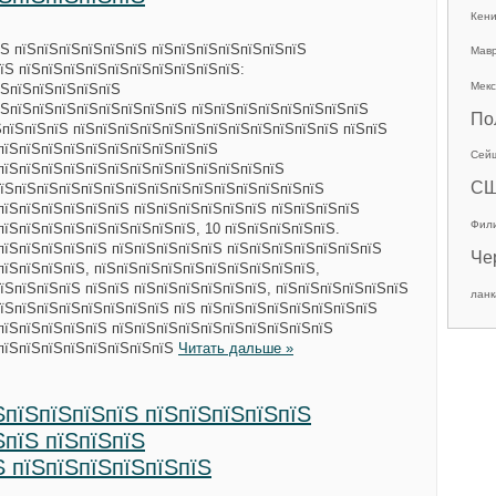
Кен
їЅ пїЅпїЅпїЅпїЅпїЅпїЅ пїЅпїЅпїЅпїЅпїЅпїЅпїЅ
Мав
їЅ пїЅпїЅпїЅпїЅпїЅпїЅпїЅпїЅпїЅпїЅ:
Мекс
їЅпїЅпїЅпїЅпїЅпїЅ
їЅпїЅпїЅпїЅпїЅпїЅпїЅпїЅпїЅ пїЅпїЅпїЅпїЅпїЅпїЅпїЅпїЅ
По
ЅпїЅпїЅпїЅ пїЅпїЅпїЅпїЅпїЅпїЅпїЅпїЅпїЅпїЅпїЅпїЅ пїЅпїЅ
пїЅпїЅпїЅпїЅпїЅпїЅпїЅпїЅпїЅпїЅ
Сей
пїЅпїЅпїЅпїЅпїЅпїЅпїЅпїЅпїЅпїЅпїЅпїЅпїЅ
С
пїЅпїЅпїЅпїЅпїЅпїЅпїЅпїЅпїЅпїЅпїЅпїЅпїЅпїЅпїЅ
пїЅпїЅпїЅпїЅпїЅпїЅ пїЅпїЅпїЅпїЅпїЅпїЅ пїЅпїЅпїЅпїЅ
Фил
пїЅпїЅпїЅпїЅпїЅпїЅпїЅпїЅпїЅ, 10 пїЅпїЅпїЅпїЅпїЅ.
пїЅпїЅпїЅпїЅпїЅ пїЅпїЅпїЅпїЅпїЅ пїЅпїЅпїЅпїЅпїЅпїЅпїЅ
Че
пїЅпїЅпїЅпїЅ, пїЅпїЅпїЅпїЅпїЅпїЅпїЅпїЅпїЅпїЅ,
їЅпїЅпїЅпїЅ пїЅпїЅ пїЅпїЅпїЅпїЅпїЅпїЅ, пїЅпїЅпїЅпїЅпїЅпїЅ
ланк
їЅпїЅпїЅпїЅпїЅпїЅпїЅпїЅ пїЅ пїЅпїЅпїЅпїЅпїЅпїЅпїЅпїЅ
пїЅпїЅпїЅпїЅпїЅ пїЅпїЅпїЅпїЅпїЅпїЅпїЅпїЅпїЅпїЅ
ЅпїЅпїЅпїЅпїЅпїЅпїЅпїЅпїЅ
Читать дальше »
ЅпїЅпїЅпїЅпїЅ пїЅпїЅпїЅпїЅпїЅ
ЅпїЅ пїЅпїЅпїЅ
Ѕ пїЅпїЅпїЅпїЅпїЅпїЅ