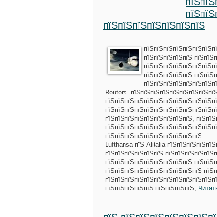
пїЅпїЅ
пїЅпїЅ
пїЅпїЅпїЅпїЅпїЅпїЅпїЅ
пїЅпїЅпїЅпїЅпїЅпїЅпїЅп
пїЅпїЅпїЅпїЅпїЅ пїЅпїЅ
пїЅпїЅпїЅпїЅпїЅпїЅпїЅпї
пїЅпїЅпїЅпїЅпїЅ пїЅпїЅп
пїЅпїЅпїЅпїЅпїЅпїЅпїЅпї
Reuters. пїЅпїЅпїЅпїЅпїЅпїЅпїЅпїЅпї
пїЅпїЅпїЅпїЅпїЅпїЅпїЅпїЅпїЅпїЅпїЅпї
пїЅпїЅпїЅпїЅпїЅпїЅпїЅпїЅпїЅпїЅпїЅпї
пїЅпїЅпїЅпїЅпїЅпїЅпїЅпїЅпїЅ, пїЅпїЅ
пїЅпїЅпїЅпїЅпїЅпїЅпїЅпїЅпїЅпїЅпїЅп
пїЅпїЅпїЅпїЅпїЅпїЅпїЅпїЅпїЅпїЅ.
Lufthansa пїЅ Alitalia пїЅпїЅпїЅпїЅп
пїЅпїЅпїЅпїЅпїЅпїЅ пїЅпїЅпїЅпїЅпїЅп
пїЅпїЅпїЅпїЅпїЅпїЅпїЅпїЅпїЅ пїЅпїЅ
пїЅпїЅпїЅпїЅпїЅпїЅпїЅпїЅпїЅпїЅ пїЅп
пїЅпїЅпїЅпїЅпїЅпїЅпїЅпїЅпїЅпїЅпїЅпї
пїЅпїЅпїЅпїЅпїЅ пїЅпїЅпїЅпїЅ,
Читат