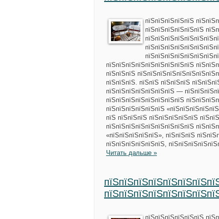
пїЅпїЅпїЅпїЅпїЅ пїЅпїЅ
пїЅпїЅпїЅпїЅпїЅпїЅ пїЅп
пїЅпїЅпїЅпїЅпїЅпїЅпїЅп
пїЅпїЅпїЅпїЅпїЅпїЅпїЅп
пїЅпїЅпїЅпїЅпїЅпїЅпїЅпї
пїЅпїЅпїЅпїЅпїЅпїЅпїЅпїЅпїЅ пїЅпїЅп
пїЅпїЅпїЅ пїЅпїЅпїЅпїЅпїЅпїЅпїЅпїЅп
пїЅпїЅпїЅ. пїЅпїЅ пїЅпїЅпїЅ пїЅпїЅп
пїЅпїЅпїЅпїЅпїЅпїЅпїЅ — пїЅпїЅпїЅп
пїЅпїЅпїЅпїЅпїЅпїЅпїЅпїЅ пїЅпїЅпїЅп
пїЅпїЅпїЅпїЅпїЅпїЅ «пїЅпїЅпїЅпїЅпїЅ
пїЅ пїЅпїЅпїЅ пїЅпїЅпїЅпїЅпїЅ пїЅпї
пїЅпїЅпїЅпїЅпїЅпїЅпїЅпїЅпїЅ пїЅпїЅп
«пїЅпїЅпїЅпїЅпїЅ», пїЅпїЅпїЅ пїЅпїЅ
пїЅпїЅпїЅпїЅпїЅпїЅ, пїЅпїЅпїЅпїЅпїЅ
Читать дальше »
пїЅпїЅпїЅпїЅпїЅпїЅпїЅпї
пїЅпїЅпїЅпїЅпїЅпїЅпїЅпї
пїЅпїЅпїЅпїЅпїЅпїЅ пїЅ