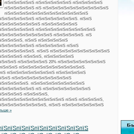
пїЅпїЅпїЅпїЅпїЅ пїЅпїЅпїЅпїЅпїЅпїЅ пїЅпїЅпїЅпїЅпїЅ
пїЅпїЅпїЅпїЅпїЅ пїЅ пїЅпїЅпїЅпїЅпїЅпїЅпїЅпїЅпїЅпїЅпїЅ
пїЅпїЅпїЅпїЅпїЅпїЅпїЅпїЅпїЅпїЅпїЅпїЅпїЅпїЅ
пїЅпїЅпїЅпїЅпїЅпїЅ пїЅпїЅпїЅпїЅпїЅпїЅпїЅ. пїЅпїЅ
пїЅпїЅпїЅпїЅпїЅпїЅпїЅ пїЅпїЅпїЅпїЅпїЅпїЅ
пїЅпїЅпїЅпїЅпїЅпїЅ пїЅпїЅпїЅпїЅпїЅпїЅпїЅпїЅпїЅпїЅ
пїЅпїЅпїЅпїЅпїЅпїЅпїЅпїЅпїЅ пїЅпїЅпїЅпїЅпїЅ. пїЅ
їЅпїЅпїЅпїЅ, пїЅпїЅ пїЅпїЅпїЅпїЅпїЅ
пїЅпїЅпїЅпїЅпїЅпїЅ пїЅпїЅпїЅпїЅпїЅ пїЅпїЅ
пїЅпїЅпїЅпїЅпїЅпїЅ. пїЅпїЅ пїЅпїЅпїЅпїЅпїЅпїЅпїЅпїЅпїЅпїЅ
їЅпїЅпїЅпїЅ пїЅпїЅпїЅ, пїЅпїЅпїЅпїЅпїЅ
пїЅпїЅпїЅ пїЅпїЅпїЅпїЅпїЅ 20% пїЅпїЅпїЅпїЅпїЅпїЅпїЅпїЅ
ЅпїЅпїЅпїЅ пїЅпїЅпїЅпїЅпїЅпїЅпїЅпїЅпїЅпїЅпїЅ.
ЅпїЅ пїЅпїЅпїЅпїЅпїЅпїЅпїЅпїЅ пїЅпїЅпїЅпїЅпїЅ
пїЅпїЅ пїЅпїЅпїЅпїЅпїЅпїЅпїЅпїЅпїЅпїЅ
пїЅпїЅпїЅпїЅпїЅ. пїЅпїЅпїЅпїЅпїЅпїЅпїЅпїЅпїЅ
пїЅпїЅпїЅпїЅпїЅпїЅ пїЅ пїЅпїЅпїЅпїЅпїЅпїЅпїЅпїЅ
пїЅпїЅпїЅпїЅ пїЅпїЅпїЅпїЅ,
пїЅпїЅпїЅпїЅпїЅпїЅпїЅпїЅпїЅпїЅпїЅ пїЅпїЅ пїЅпїЅпїЅпїЅ,
пїЅпїЅпїЅпїЅпїЅпїЅпїЅпїЅ, пїЅпїЅ пїЅпїЅпїЅпїЅпїЅпїЅпїЅ
льше »
пїЅпїЅпїЅпїЅпїЅпїЅпїЅпїЅпїЅпїЅ