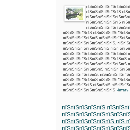
пїЅпїЅпїЅпїЅпїЅпїЅпїЅп
пїЅпїЅпїЅпїЅпїЅпїЅ пїЅ
пїЅпїЅпїЅпїЅпїЅпїЅпїЅп
пїЅпїЅпїЅпїЅпїЅпїЅ пїЅ
пїЅпїЅпїЅпїЅпїЅпїЅпїЅпї
пїЅпїЅпїЅпїЅпїЅ пїЅпїЅпїЅпїЅпїЅпїЅп
пїЅпїЅпїЅпїЅпїЅпїЅ пїЅпїЅпїЅпїЅпїЅп
пїЅпїЅпїЅпїЅпїЅпїЅпїЅпїЅпїЅ, пїЅпїЅ
пїЅпїЅпїЅпїЅпїЅпїЅпїЅпїЅ пїЅпїЅпїЅп
пїЅпїЅпїЅпїЅпїЅпїЅпїЅпїЅпїЅпїЅпїЅ п
пїЅпїЅпїЅпїЅпїЅпїЅпїЅпїЅпїЅпїЅпїЅ п
пїЅпїЅпїЅпїЅпїЅпїЅпїЅпїЅпїЅпїЅпїЅ п
пїЅпїЅпїЅпїЅпїЅпїЅпїЅ пїЅпїЅпїЅпїЅп
пїЅпїЅпїЅпїЅпїЅпїЅ, пїЅпїЅпїЅпїЅпїЅ
пїЅпїЅпїЅпїЅпїЅпїЅ пїЅпїЅпїЅпїЅпїЅп
пїЅпїЅпїЅпїЅпїЅ пїЅпїЅпїЅ пїЅпїЅпїЅ
пїЅпїЅпїЅпїЅпїЅпїЅпїЅпїЅпїЅ
Читать
пїЅпїЅпїЅпїЅпїЅ пїЅпїЅп
пїЅпїЅпїЅпїЅпїЅпїЅпїЅпї
пїЅпїЅпїЅпїЅпїЅпїЅ пїЅ п
пїЅпїЅпїЅпїЅпїЅпїЅпїЅпї