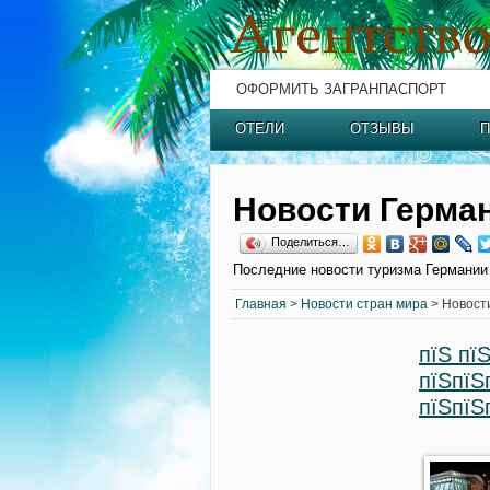
ОФОРМИТЬ ЗАГРАНПАСПОРТ
ОТЕЛИ
ОТЗЫВЫ
П
Новости Герма
Поделиться…
Последние новости туризма Германии
Главная
>
Новости стран мира
> Новост
пїЅ пї
пїЅпїЅ
пїЅпїЅ