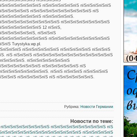
пїЅпїЅпїЅпїЅпїЅпїЅпїЅ пїЅпїЅпїЅпїЅпїЅпїЅ пїЅпїЅпїЅпїЅпїЅ
пїЅпїЅпїЅпїЅпїЅ пїЅпїЅпїЅпїЅпїЅпїЅпїЅпїЅпїЅпїЅ пїЅ
пїЅпїЅпїЅпїЅпїЅпїЅпїЅ пїЅпїЅпїЅпїЅпїЅ.
пїЅпїЅпїЅпїЅпїЅпїЅпїЅпїЅпїЅпїЅ пїЅпїЅпїЅпїЅпїЅпїЅпїЅпїЅ
їЅпїЅпїЅпїЅпїЅпїЅпїЅ 12 пїЅпїЅ,
пїЅпїЅпїЅпїЅпїЅпїЅ, пїЅпїЅпїЅ
пїЅпїЅпїЅпїЅпїЅпїЅпїЅпїЅ пїЅпїЅпїЅпїЅпїЅпїЅпїЅпїЅпїЅпїЅ
їЅпїЅ Turystyka.wp.pl.
ЅпїЅпїЅпїЅ пїЅпїЅпїЅпїЅпїЅпїЅ пїЅпїЅпїЅпїЅпїЅ пїЅпїЅпїЅ
їЅ. пїЅ пїЅпїЅпїЅ пїЅпїЅпїЅпїЅпїЅпїЅпїЅпїЅпїЅпїЅпїЅпїЅпїЅ
 пїЅпїЅпїЅпїЅ. пїЅпїЅпїЅпїЅпїЅпїЅпїЅ
їЅпїЅпїЅпїЅпїЅпїЅпїЅ пїЅпїЅпїЅпїЅпїЅпїЅ пїЅ
пїЅпїЅпїЅпїЅпїЅпїЅпїЅпїЅ. пїЅпїЅ пїЅпїЅпїЅ пїЅпїЅпїЅпїЅ
їЅпїЅпїЅ пїЅпїЅпїЅпїЅпїЅ пїЅ пїЅпїЅпїЅпїЅпїЅпїЅ.
Рубрика:
Новости Германии
Новости по теме:
 пїЅпїЅпїЅпїЅпїЅпїЅпїЅпїЅ пїЅпїЅпїЅпїЅпїЅпїЅпїЅпїЅпїЅ пїЅ
їЅпїЅпїЅпїЅпїЅпїЅпїЅпїЅпїЅпїЅпїЅпїЅпїЅпїЅ пїЅпїЅпїЅпїЅпїЅ