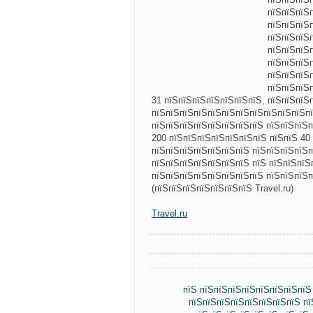
пїЅпїЅпїЅ
пїЅпїЅпїЅ
пїЅпїЅпїЅ
пїЅпїЅпїЅ
пїЅпїЅпїЅп
пїЅпїЅпїЅ
пїЅпїЅпїЅ
31 пїЅпїЅпїЅпїЅпїЅпїЅпїЅ, пїЅпїЅпїЅп
пїЅпїЅпїЅпїЅпїЅпїЅпїЅпїЅпїЅпїЅпїЅпї
пїЅпїЅпїЅпїЅпїЅпїЅпїЅпїЅ пїЅпїЅпїЅп
200 пїЅпїЅпїЅпїЅпїЅпїЅпїЅ пїЅпїЅ 40
пїЅпїЅпїЅпїЅпїЅпїЅпїЅ пїЅпїЅпїЅпїЅп
пїЅпїЅпїЅпїЅпїЅпїЅпїЅ пїЅ пїЅпїЅпїЅ
пїЅпїЅпїЅпїЅпїЅпїЅпїЅпїЅ пїЅпїЅпїЅп
(пїЅпїЅпїЅпїЅпїЅпїЅпїЅ Travel.ru)
Travel.ru
пїЅ пїЅпїЅпїЅпїЅпїЅпїЅпїЅпїЅ
пїЅпїЅпїЅпїЅпїЅпїЅпїЅпїЅ п