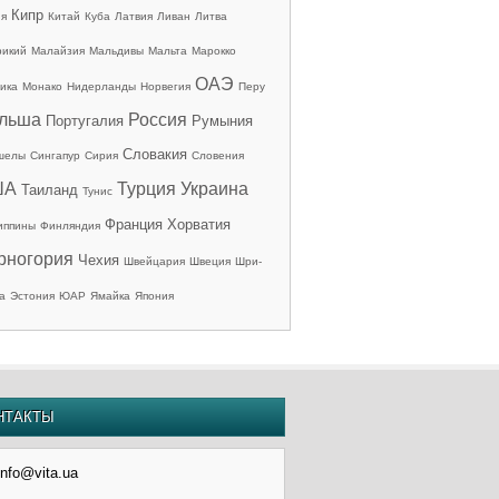
Кипр
ия
Китай
Куба
Латвия
Ливан
Литва
рикий
Малайзия
Мальдивы
Мальта
Марокко
ОАЭ
ика
Монако
Нидерланды
Норвегия
Перу
льша
Россия
Португалия
Румыния
Словакия
шелы
Сингапур
Сирия
Словения
ША
Турция
Украина
Таиланд
Тунис
Франция
Хорватия
иппины
Финляндия
рногория
Чехия
Швейцария
Швеция
Шри-
а
Эстония
ЮАР
Ямайка
Япония
НТАКТЫ
info@vita.ua