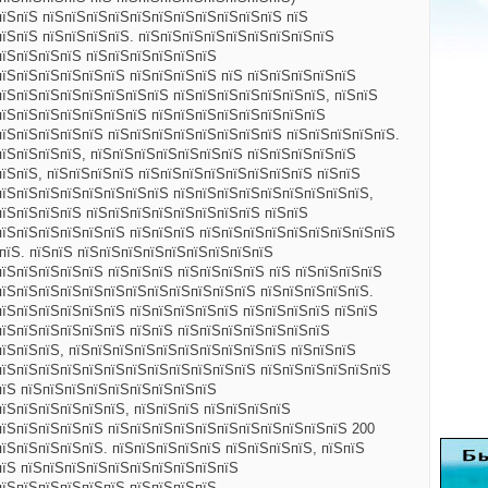
пїЅпїЅ пїЅпїЅпїЅпїЅпїЅпїЅпїЅпїЅпїЅпїЅпїЅ пїЅ
пїЅпїЅ пїЅпїЅпїЅпїЅ. пїЅпїЅпїЅпїЅпїЅпїЅпїЅпїЅпїЅ
пїЅпїЅпїЅпїЅ пїЅпїЅпїЅпїЅпїЅпїЅ
пїЅпїЅпїЅпїЅпїЅпїЅ пїЅпїЅпїЅпїЅ пїЅ пїЅпїЅпїЅпїЅпїЅ
пїЅпїЅпїЅпїЅпїЅпїЅпїЅпїЅ пїЅпїЅпїЅпїЅпїЅпїЅпїЅ, пїЅпїЅ
пїЅпїЅпїЅпїЅпїЅпїЅпїЅ пїЅпїЅпїЅпїЅпїЅпїЅпїЅпїЅ
пїЅпїЅпїЅпїЅпїЅ пїЅпїЅпїЅпїЅпїЅпїЅпїЅпїЅ пїЅпїЅпїЅпїЅпїЅ.
пїЅпїЅпїЅпїЅ, пїЅпїЅпїЅпїЅпїЅпїЅпїЅ пїЅпїЅпїЅпїЅпїЅ
їЅпїЅ, пїЅпїЅпїЅпїЅ пїЅпїЅпїЅпїЅпїЅпїЅпїЅпїЅ пїЅпїЅ
пїЅпїЅпїЅпїЅпїЅпїЅпїЅпїЅ пїЅпїЅпїЅпїЅпїЅпїЅпїЅпїЅпїЅ,
пїЅпїЅпїЅпїЅ пїЅпїЅпїЅпїЅпїЅпїЅпїЅпїЅ пїЅпїЅ
пїЅпїЅпїЅпїЅпїЅпїЅ пїЅпїЅпїЅ пїЅпїЅпїЅпїЅпїЅпїЅпїЅпїЅпїЅ
пїЅ. пїЅпїЅ пїЅпїЅпїЅпїЅпїЅпїЅпїЅпїЅпїЅ
їЅпїЅпїЅпїЅпїЅ пїЅпїЅпїЅ пїЅпїЅпїЅпїЅ пїЅ пїЅпїЅпїЅпїЅ
пїЅпїЅпїЅпїЅпїЅпїЅпїЅпїЅпїЅпїЅпїЅпїЅ пїЅпїЅпїЅпїЅпїЅ.
пїЅпїЅпїЅпїЅпїЅпїЅ пїЅпїЅпїЅпїЅпїЅ пїЅпїЅпїЅпїЅ пїЅпїЅ
пїЅпїЅпїЅпїЅпїЅпїЅ пїЅпїЅ пїЅпїЅпїЅпїЅпїЅпїЅпїЅ
пїЅпїЅпїЅ, пїЅпїЅпїЅпїЅпїЅпїЅпїЅпїЅпїЅпїЅ пїЅпїЅпїЅ
пїЅпїЅпїЅпїЅпїЅпїЅпїЅпїЅпїЅпїЅпїЅпїЅ пїЅпїЅпїЅпїЅпїЅпїЅ
пїЅ пїЅпїЅпїЅпїЅпїЅпїЅпїЅпїЅпїЅ
пїЅпїЅпїЅпїЅпїЅпїЅ, пїЅпїЅпїЅ пїЅпїЅпїЅпїЅ
пїЅпїЅпїЅпїЅпїЅ пїЅпїЅпїЅпїЅпїЅпїЅпїЅпїЅпїЅпїЅпїЅ 200
їЅпїЅпїЅпїЅпїЅ. пїЅпїЅпїЅпїЅпїЅ пїЅпїЅпїЅпїЅ, пїЅпїЅ
пїЅ пїЅпїЅпїЅпїЅпїЅпїЅпїЅпїЅпїЅпїЅ
пїЅпїЅпїЅпїЅпїЅпїЅ пїЅпїЅпїЅпїЅ