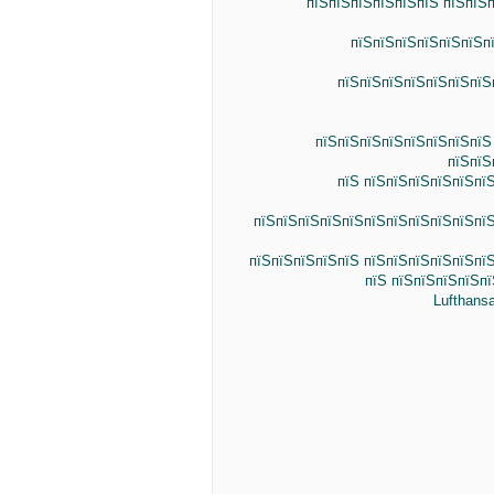
пїЅпїЅпїЅпїЅпїЅпїЅ пїЅпїЅп
пїЅпїЅпїЅпїЅпїЅпїЅпї
пїЅпїЅпїЅпїЅпїЅпїЅпїЅ
пїЅпїЅпїЅпїЅпїЅпїЅпїЅпїЅ
пїЅпїЅ
пїЅ пїЅпїЅпїЅпїЅпїЅпї
пїЅпїЅпїЅпїЅпїЅпїЅпїЅпїЅпїЅпїЅпїЅ
пїЅпїЅпїЅпїЅпїЅ пїЅпїЅпїЅпїЅпїЅпї
пїЅ пїЅпїЅпїЅпїЅпї
Lufthans