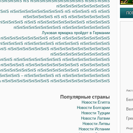
їЅпїЅпїЅпїЅ пїЅ пїЅпїЅпїЅпїЅпїЅпїЅпїЅпїЅпїЅ пїЅпїЅ-пїЅпїЅ
пїЅпїЅпїЅпїЅпїЅпїЅпїЅпїЅпїЅ
ЅпїЅ пїЅпїЅпїЅпїЅпїЅпїЅпїЅпїЅпїЅ пїЅ пїЅпїЅпїЅ пїЅ пїЅпїЅ
ПО
пїЅпїЅпїЅпїЅпїЅ пїЅ пїЅ пїЅпїЅпїЅпїЅпїЅпїЅпїЅ
пїЅпїЅпїЅпїЅ пїЅпїЅ пїЅпїЅпїЅпїЅпїЅпїЅпїЅпїЅ пїЅпїЅпїЅпїЅ
пїЅпїЅпїЅпїЅпїЅпїЅпїЅпїЅ пїЅпїЅпїЅпїЅпїЅпїЅпїЅпїЅ
Луковая ярмарка пройдет в Германии
 пїЅпїЅпїЅпїЅпїЅпїЅпїЅпїЅ пїЅпїЅ пїЅпїЅпїЅпїЅпїЅпїЅпїЅпїЅ
пїЅпїЅпїЅпїЅ пїЅпїЅпїЅпїЅпїЅ пїЅпїЅпїЅпїЅ пїЅпїЅпїЅпїЅпїЅ
ЅпїЅ пїЅпїЅпїЅпїЅпїЅпїЅпїЅ пїЅпїЅпїЅпїЅпїЅпїЅпїЅпїЅпїЅпїЅ
пїЅпїЅпїЅпїЅпїЅпїЅпїЅпїЅпїЅпїЅ
пїЅпїЅ пїЅпїЅпїЅпїЅпїЅпїЅпїЅпїЅ пїЅпїЅпїЅпїЅпїЅпїЅпїЅпїЅ
пїЅпїЅпїЅпїЅ пїЅпїЅпїЅпїЅпїЅпїЅпїЅпїЅпїЅ пїЅпїЅпїЅпїЅпїЅ
ЅпїЅпїЅпїЅпїЅпїЅпїЅ пїЅпїЅпїЅпїЅпїЅпїЅпїЅ пїЅпїЅпїЅпїЅпїЅ
ЅпїЅпїЅпїЅ – пїЅпїЅпїЅпїЅпїЅ пїЅ пїЅпїЅпїЅпїЅпїЅпїЅпїЅпїЅ
a пїЅпїЅпїЅпїЅпїЅпїЅпїЅпїЅ пїЅпїЅпїЅпїЅпїЅпїЅпїЅпїЅпїЅпїЅ
Авст
Популярные страны
Бел
Новости Египта
Новости Болгарии
Вел
Новости Турции
Новости Латвии
Гре
Новости Литвы
Инд
Новости Испании