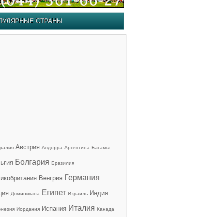
ПУЛЯРНЫЕ СТРАНЫ
Австрия
ралия
Андорра
Аргентина
Багамы
Болгария
ьгия
Бразилия
Германия
икобритания
Венгрия
Египет
ция
Индия
Доминикана
Израиль
Италия
Испания
онезия
Иордания
Канада