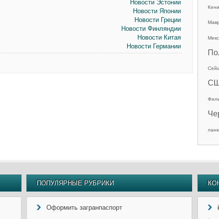
Новости Эстонии
Кен
Новости Японии
Новости Греции
Мав
Новости Финляндии
Новости Китая
Мекс
Новости Германии
По
Сей
С
Фил
Че
ланк
ПОПУЛЯРНЫЕ РУБРИКИ
КО
Оформить загранпаспорт