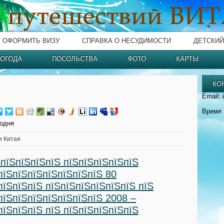
ОФОРМИТЬ ВИЗУ
СПРАВКА О НЕСУДИМОСТИ
ДЕТСКИЙ
ОГОДА
ПОСОЛЬСТВА
ФОТО
КАРТЫ
КО
Email: 
Время 
годня
и Китая
ЅпїЅпїЅпїЅпїЅ пїЅпїЅпїЅпїЅпїЅ
пїЅпїЅпїЅпїЅпїЅпїЅпїЅ 80
пїЅпїЅпїЅ пїЅпїЅпїЅпїЅпїЅпїЅ пїЅ
пїЅпїЅпїЅпїЅпїЅпїЅпїЅ 2008 –
пїЅпїЅпїЅ пїЅ пїЅпїЅпїЅпїЅпїЅ