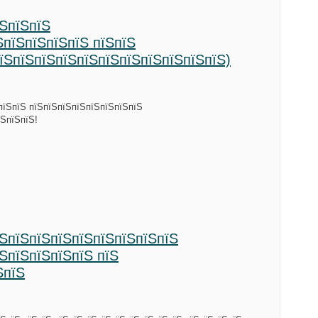
їЅпїЅпїЅ
ЅпїЅпїЅпїЅпїЅ пїЅпїЅ
пїЅпїЅпїЅпїЅпїЅпїЅпїЅпїЅпїЅпїЅпїЅ)
пїЅпїЅ пїЅпїЅпїЅпїЅпїЅпїЅпїЅпїЅ
їЅпїЅпїЅ!
їЅпїЅпїЅпїЅпїЅпїЅпїЅпїЅпїЅ
їЅпїЅпїЅпїЅпїЅ пїЅ
ЅпїЅ