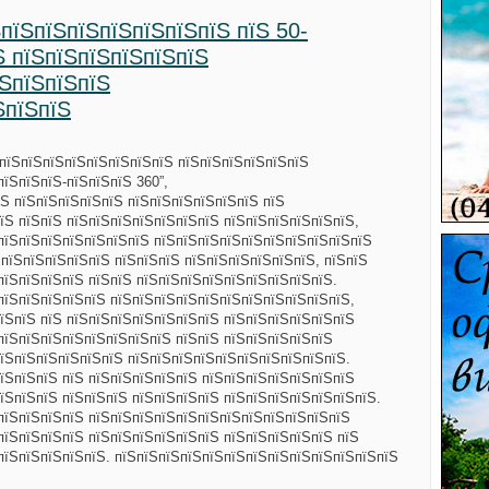
ЅпїЅпїЅпїЅпїЅпїЅпїЅпїЅ пїЅ 50-
Ѕ пїЅпїЅпїЅпїЅпїЅпїЅ
їЅпїЅпїЅпїЅ
ЅпїЅпїЅ
-пїЅпїЅпїЅпїЅпїЅпїЅпїЅпїЅ пїЅпїЅпїЅпїЅпїЅпїЅ
їЅпїЅпїЅ-пїЅпїЅпїЅ 360”,
Ѕ пїЅпїЅпїЅпїЅпїЅ пїЅпїЅпїЅпїЅпїЅпїЅ пїЅ
їЅ пїЅпїЅ пїЅпїЅпїЅпїЅпїЅпїЅпїЅ пїЅпїЅпїЅпїЅпїЅпїЅ,
пїЅпїЅпїЅпїЅпїЅпїЅпїЅ пїЅпїЅпїЅпїЅпїЅпїЅпїЅпїЅпїЅпїЅ
 пїЅпїЅпїЅпїЅпїЅ пїЅпїЅпїЅ пїЅпїЅпїЅпїЅпїЅпїЅ, пїЅпїЅ
пїЅпїЅпїЅпїЅ пїЅпїЅ пїЅпїЅпїЅпїЅпїЅпїЅпїЅпїЅпїЅ.
пїЅпїЅпїЅпїЅпїЅ пїЅпїЅпїЅпїЅпїЅпїЅпїЅпїЅпїЅпїЅпїЅ,
їЅпїЅ пїЅ пїЅпїЅпїЅпїЅпїЅпїЅпїЅ пїЅпїЅпїЅпїЅпїЅпїЅ
пїЅпїЅпїЅпїЅпїЅпїЅпїЅпїЅ пїЅпїЅ пїЅпїЅпїЅпїЅпїЅ
їЅпїЅпїЅпїЅпїЅпїЅ пїЅпїЅпїЅпїЅпїЅпїЅпїЅпїЅпїЅпїЅ.
їЅпїЅпїЅ пїЅ пїЅпїЅпїЅпїЅпїЅ пїЅпїЅпїЅпїЅпїЅпїЅпїЅ
їЅпїЅпїЅ пїЅпїЅпїЅ пїЅпїЅпїЅпїЅ пїЅпїЅпїЅпїЅпїЅпїЅпїЅ.
пїЅпїЅпїЅпїЅ пїЅпїЅпїЅпїЅпїЅпїЅпїЅпїЅпїЅпїЅпїЅпїЅ
пїЅпїЅпїЅпїЅ пїЅпїЅпїЅпїЅпїЅпїЅ пїЅпїЅпїЅпїЅпїЅ пїЅ
пїЅпїЅпїЅпїЅпїЅ. пїЅпїЅпїЅпїЅпїЅпїЅпїЅпїЅпїЅпїЅпїЅпїЅпїЅ