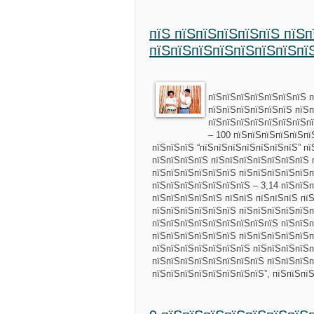
пїЅ пїЅпїЅпїЅпїЅпїЅ пїЅ
пїЅпїЅпїЅпїЅпїЅпїЅпїЅпї
пїЅпїЅпїЅпїЅпїЅпїЅпїЅ п
пїЅпїЅпїЅпїЅпїЅпїЅ пїЅ
пїЅпїЅпїЅпїЅпїЅпїЅпїЅпї
– 100 пїЅпїЅпїЅпїЅпїЅпї
пїЅпїЅпїЅ “пїЅпїЅпїЅпїЅпїЅпїЅпїЅ” п
пїЅпїЅпїЅпїЅ пїЅпїЅпїЅпїЅпїЅпїЅпїЅ 
пїЅпїЅпїЅпїЅпїЅпїЅ пїЅпїЅпїЅпїЅпїЅп
пїЅпїЅпїЅпїЅпїЅпїЅпїЅ – 3,14 пїЅпїЅ
пїЅпїЅпїЅпїЅпїЅ пїЅпїЅ пїЅпїЅпїЅ пї
пїЅпїЅпїЅпїЅпїЅпїЅ пїЅпїЅпїЅпїЅпїЅп
пїЅпїЅпїЅпїЅпїЅпїЅпїЅпїЅпїЅ пїЅпїЅп
пїЅпїЅпїЅпїЅпїЅпїЅ пїЅпїЅпїЅпїЅпїЅп
пїЅпїЅпїЅпїЅпїЅпїЅпїЅ пїЅпїЅпїЅпїЅп
пїЅпїЅпїЅпїЅпїЅпїЅпїЅпїЅ пїЅпїЅпїЅп
пїЅпїЅпїЅпїЅпїЅпїЅпїЅпїЅ”, пїЅпїЅпї