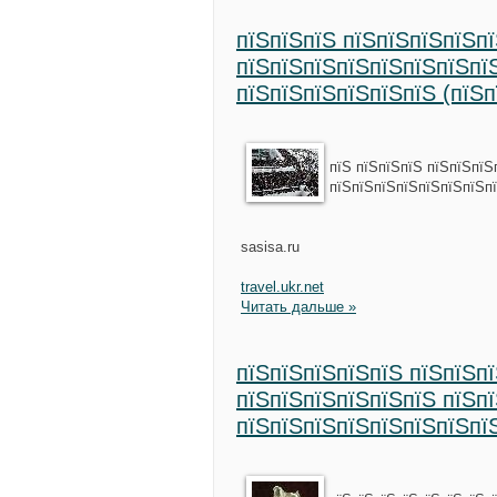
пїЅпїЅпїЅ пїЅпїЅпїЅпїЅп
пїЅпїЅпїЅпїЅпїЅпїЅпїЅпї
пїЅпїЅпїЅпїЅпїЅпїЅ (пїЅ
пїЅ пїЅпїЅпїЅ пїЅпїЅпїЅ
пїЅпїЅпїЅпїЅпїЅпїЅпїЅп
sasisa.ru
travel.ukr.net
Читать дальше »
пїЅпїЅпїЅпїЅпїЅ пїЅпїЅп
пїЅпїЅпїЅпїЅпїЅпїЅ пїЅп
пїЅпїЅпїЅпїЅпїЅпїЅпїЅпї