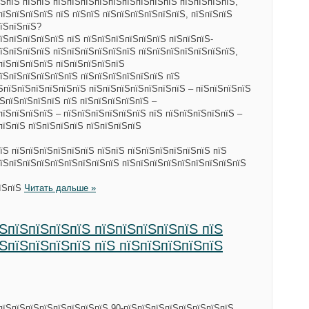
ЅпїЅ пїЅпїЅ пїЅпїЅпїЅпїЅпїЅпїЅпїЅпїЅпїЅ пїЅпїЅпїЅпїЅ,
пїЅпїЅпїЅпїЅ пїЅ пїЅпїЅ пїЅпїЅпїЅпїЅпїЅпїЅ, пїЅпїЅпїЅ
пїЅпїЅпїЅ?
їЅпїЅпїЅпїЅпїЅ пїЅ пїЅпїЅпїЅпїЅпїЅпїЅ пїЅпїЅпїЅ-
їЅпїЅпїЅпїЅ пїЅпїЅпїЅпїЅпїЅпїЅ пїЅпїЅпїЅпїЅпїЅпїЅпїЅ,
пїЅпїЅпїЅпїЅ пїЅпїЅпїЅпїЅпїЅ
їЅпїЅпїЅпїЅпїЅпїЅ пїЅпїЅпїЅпїЅпїЅпїЅ пїЅ
їЅпїЅпїЅпїЅпїЅпїЅпїЅ пїЅпїЅпїЅпїЅпїЅпїЅпїЅ – пїЅпїЅпїЅпїЅ
їЅпїЅпїЅпїЅпїЅ пїЅ пїЅпїЅпїЅпїЅпїЅ –
пїЅпїЅпїЅпїЅ – пїЅпїЅпїЅпїЅпїЅпїЅ пїЅ пїЅпїЅпїЅпїЅпїЅ –
пїЅпїЅ пїЅпїЅпїЅпїЅ пїЅпїЅпїЅпїЅ
їЅ пїЅпїЅпїЅпїЅпїЅпїЅ пїЅпїЅ пїЅпїЅпїЅпїЅпїЅпїЅ пїЅ
пїЅпїЅпїЅпїЅпїЅпїЅпїЅпїЅпїЅ пїЅпїЅпїЅпїЅпїЅпїЅпїЅпїЅпїЅ
пїЅпїЅ
Читать дальше »
ЅпїЅпїЅпїЅпїЅ пїЅпїЅпїЅпїЅпїЅ пїЅ
ЅпїЅпїЅпїЅпїЅ пїЅ пїЅпїЅпїЅпїЅпїЅ
пїЅпїЅпїЅпїЅпїЅпїЅпїЅпїЅ 90-пїЅпїЅпїЅпїЅпїЅпїЅпїЅпїЅ