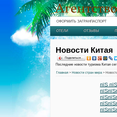
ОФОРМИТЬ ЗАГРАНПАСПОРТ
ОТЕЛИ
ОТЗЫВЫ
П
Новости Китая
Поделиться…
Последние новости туризма Китая се
Главная
>
Новости стран мира
> Новост
пїЅ пї
пїЅпїЅ
пїЅпїЅ
пїЅпїЅ
пїЅпїЅ