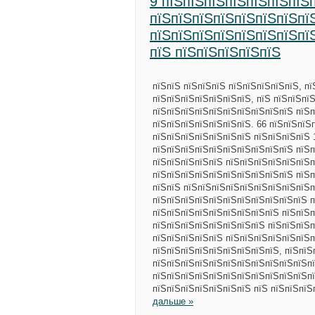
9 пїЅпїЅпїЅпїЅпїЅпїЅпїЅ
пїЅпїЅпїЅпїЅпїЅпїЅпїЅпї
пїЅпїЅпїЅпїЅпїЅпїЅпїЅпї
пїЅ пїЅпїЅпїЅпїЅпїЅ
пїЅпїЅ пїЅпїЅпїЅ пїЅпїЅпїЅпїЅпїЅ, п
пїЅпїЅпїЅпїЅпїЅпїЅпїЅ, пїЅ пїЅпїЅпї
пїЅпїЅпїЅпїЅпїЅпїЅпїЅпїЅпїЅпїЅ пїЅп
пїЅпїЅпїЅпїЅпїЅпїЅпїЅ. 66 пїЅпїЅпїЅ
пїЅпїЅпїЅпїЅпїЅпїЅпїЅ пїЅпїЅпїЅпїЅ 
пїЅпїЅпїЅпїЅпїЅпїЅпїЅпїЅпїЅпїЅ пїЅп
пїЅпїЅпїЅпїЅпїЅ пїЅпїЅпїЅпїЅпїЅпїЅп
пїЅпїЅпїЅпїЅпїЅпїЅпїЅпїЅпїЅпїЅ пїЅп
пїЅпїЅ пїЅпїЅпїЅпїЅпїЅпїЅпїЅпїЅпїЅп
пїЅпїЅпїЅпїЅпїЅпїЅпїЅпїЅпїЅпїЅпїЅ п
пїЅпїЅпїЅпїЅпїЅпїЅпїЅпїЅпїЅ пїЅпїЅп
пїЅпїЅпїЅпїЅпїЅпїЅпїЅпїЅ пїЅпїЅпїЅп
пїЅпїЅпїЅпїЅпїЅ пїЅпїЅпїЅпїЅпїЅпїЅп
пїЅпїЅпїЅпїЅпїЅпїЅпїЅпїЅпїЅ, пїЅпїЅ
пїЅпїЅпїЅпїЅпїЅпїЅпїЅпїЅпїЅпїЅпїЅпї
пїЅпїЅпїЅпїЅпїЅпїЅпїЅпїЅпїЅпїЅпїЅпї
пїЅпїЅпїЅпїЅпїЅпїЅпїЅ пїЅ пїЅпїЅпїЅ
дальше »