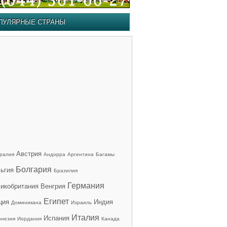
ПУЛЯРНЫЕ СТРАНЫ
Австрия
ралия
Андорра
Аргентина
Багамы
Болгария
ьгия
Бразилия
Германия
икобритания
Венгрия
Египет
ция
Индия
Доминикана
Израиль
Италия
Испания
онезия
Иордания
Канада