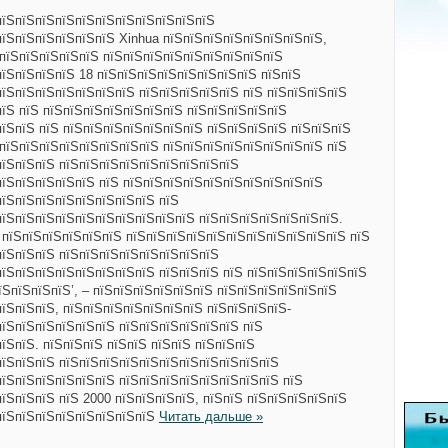
пїЅпїЅпїЅпїЅпїЅпїЅпїЅпїЅпїЅпїЅпїЅ
пїЅпїЅпїЅпїЅпїЅпїЅ Xinhua пїЅпїЅпїЅпїЅпїЅпїЅпїЅпїЅ,
 пїЅпїЅпїЅпїЅпїЅ пїЅпїЅпїЅпїЅпїЅпїЅпїЅпїЅпїЅ
пїЅпїЅпїЅпїЅ 18 пїЅпїЅпїЅпїЅпїЅпїЅпїЅпїЅ пїЅпїЅ
пїЅпїЅпїЅпїЅпїЅпїЅпїЅ пїЅпїЅпїЅпїЅпїЅ пїЅ пїЅпїЅпїЅпїЅ
пїЅ пїЅ пїЅпїЅпїЅпїЅпїЅпїЅпїЅ пїЅпїЅпїЅпїЅпїЅ
їЅпїЅ пїЅ пїЅпїЅпїЅпїЅпїЅпїЅпїЅ пїЅпїЅпїЅпїЅ пїЅпїЅпїЅ
 пїЅпїЅпїЅпїЅпїЅпїЅпїЅпїЅ пїЅпїЅпїЅпїЅпїЅпїЅпїЅпїЅ пїЅ
пїЅпїЅпїЅ пїЅпїЅпїЅпїЅпїЅпїЅпїЅпїЅпїЅ
пїЅпїЅпїЅпїЅпїЅ пїЅ пїЅпїЅпїЅпїЅпїЅпїЅпїЅпїЅпїЅпїЅ
пїЅпїЅпїЅпїЅпїЅпїЅпїЅпїЅ пїЅ
пїЅпїЅпїЅпїЅпїЅпїЅпїЅпїЅпїЅпїЅ пїЅпїЅпїЅпїЅпїЅпїЅпїЅ.
 пїЅпїЅпїЅпїЅпїЅпїЅ пїЅпїЅпїЅпїЅпїЅпїЅпїЅпїЅпїЅпїЅпїЅ пїЅ
пїЅпїЅпїЅ пїЅпїЅпїЅпїЅпїЅпїЅпїЅпїЅ
пїЅпїЅпїЅпїЅпїЅпїЅпїЅпїЅ пїЅпїЅпїЅ пїЅ пїЅпїЅпїЅпїЅпїЅпїЅ
їЅпїЅпїЅпїЅ’, – пїЅпїЅпїЅпїЅпїЅпїЅ пїЅпїЅпїЅпїЅпїЅпїЅ
їЅпїЅпїЅ, пїЅпїЅпїЅпїЅпїЅпїЅпїЅ пїЅпїЅпїЅпїЅ-
пїЅпїЅпїЅпїЅпїЅпїЅ пїЅпїЅпїЅпїЅпїЅпїЅ пїЅ
їЅпїЅ. пїЅпїЅпїЅ пїЅпїЅ пїЅпїЅ пїЅпїЅпїЅ
пїЅпїЅпїЅ пїЅпїЅпїЅпїЅпїЅпїЅпїЅпїЅпїЅпїЅпїЅ
пїЅпїЅпїЅпїЅпїЅпїЅ пїЅпїЅпїЅпїЅпїЅпїЅпїЅпїЅ пїЅ
їЅпїЅпїЅ пїЅ 2000 пїЅпїЅпїЅпїЅ, пїЅпїЅ пїЅпїЅпїЅпїЅпїЅ
пїЅпїЅпїЅпїЅпїЅпїЅпїЅпїЅ
Читать дальше »