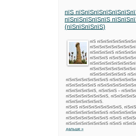
пїЅ пїЅпїЅпїЅпїЅпїЅпїЅп
пїЅпїЅпїЅпїЅпїЅ пїЅпїЅп
(пїЅпїЅпїЅпїЅ)
пїЅ пїЅпїЅпїЅпїЅпїЅпїЅп
пїЅпїЅпїЅпїЅпїЅпїЅпїЅпї
пїЅпїЅпїЅпїЅ пїЅпїЅпїЅп
пїЅпїЅпїЅ пїЅпїЅпїЅпїЅп
пїЅпїЅпїЅпїЅпїЅпїЅпїЅпї
пїЅпїЅпїЅпїЅпїЅпїЅпїЅпї
пїЅпїЅпїЅпїЅпїЅпїЅ пїЅп
пїЅпїЅпїЅпїЅпїЅпїЅпїЅ пїЅпїЅпїЅпїЅп
пїЅпїЅпїЅпїЅпїЅ пїЅпїЅпїЅпїЅпїЅпїЅп
пїЅпїЅпїЅпїЅпїЅ, пїЅпїЅпїЅ – пїЅпїЅ
пїЅпїЅпїЅпїЅпїЅпїЅпїЅ, пїЅпїЅпїЅпїЅ
пїЅпїЅпїЅпїЅпїЅпїЅ.
пїЅпїЅ пїЅпїЅпїЅпїЅпїЅпїЅпїЅ, пїЅпї
пїЅпїЅпїЅпїЅпїЅпїЅпїЅ пїЅпїЅпїЅпїЅп
пїЅпїЅпїЅпїЅпїЅпїЅпїЅ пїЅпїЅ пїЅпїЅ
пїЅпїЅпїЅпїЅпїЅпїЅпїЅ пїЅпїЅ пїЅпїЅ
дальше »