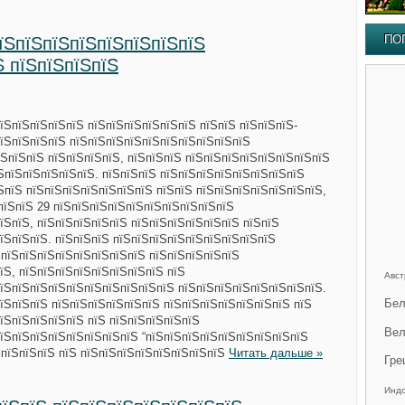
ПО
пїЅпїЅпїЅпїЅпїЅпїЅпїЅпїЅ
Ѕ пїЅпїЅпїЅпїЅ
їЅпїЅпїЅпїЅпїЅ пїЅпїЅпїЅпїЅпїЅпїЅ пїЅпїЅ пїЅпїЅпїЅ-
пїЅпїЅпїЅпїЅ пїЅпїЅпїЅпїЅпїЅпїЅпїЅпїЅпїЅпїЅ
ЅпїЅпїЅ пїЅпїЅпїЅпїЅ, пїЅпїЅпїЅ пїЅпїЅпїЅпїЅпїЅпїЅпїЅпїЅ
ЅпїЅпїЅпїЅпїЅпїЅ. пїЅпїЅпїЅ пїЅпїЅпїЅпїЅпїЅпїЅпїЅпїЅ
їЅпїЅ пїЅпїЅпїЅпїЅпїЅпїЅпїЅ пїЅпїЅ пїЅпїЅпїЅпїЅпїЅпїЅпїЅ,
пїЅпїЅ 29 пїЅпїЅпїЅпїЅпїЅпїЅпїЅпїЅпїЅпїЅ
їЅпїЅ, пїЅпїЅпїЅпїЅпїЅ пїЅпїЅпїЅпїЅпїЅпїЅ пїЅпїЅ
пїЅпїЅпїЅ. пїЅпїЅпїЅ пїЅпїЅпїЅпїЅпїЅпїЅпїЅпїЅпїЅ
ЅпїЅпїЅпїЅпїЅпїЅпїЅпїЅпїЅ пїЅпїЅпїЅпїЅпїЅ
їЅ, пїЅпїЅпїЅпїЅпїЅпїЅпїЅпїЅ пїЅ
Авст
їЅпїЅпїЅпїЅпїЅпїЅпїЅпїЅпїЅпїЅ пїЅпїЅпїЅпїЅпїЅпїЅпїЅпїЅ.
Бел
їЅпїЅпїЅ пїЅпїЅпїЅпїЅпїЅпїЅ пїЅпїЅпїЅпїЅпїЅпїЅпїЅ пїЅ
їЅпїЅпїЅпїЅпїЅ пїЅ пїЅпїЅпїЅпїЅпїЅ
Вел
їЅпїЅпїЅпїЅпїЅпїЅпїЅпїЅ “пїЅпїЅпїЅпїЅпїЅпїЅпїЅпїЅпїЅ
ЅпїЅпїЅпїЅ пїЅ пїЅпїЅпїЅпїЅпїЅпїЅпїЅпїЅ
Читать дальше »
Гре
Инд