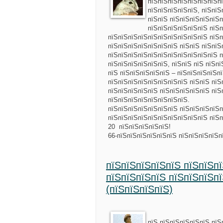
пїЅпїЅпїЅпїЅпїЅпїЅпїЅпї
пїЅпїЅпїЅпїЅпїЅ, пїЅпїЅ
пїЅпїЅ пїЅпїЅпїЅпїЅпїЅ
пїЅпїЅпїЅпїЅпїЅпїЅ пїЅп
пїЅпїЅпїЅпїЅпїЅпїЅпїЅпїЅпїЅпїЅ пїЅп
пїЅпїЅпїЅпїЅпїЅпїЅпїЅ пїЅпїЅ пїЅпїЅ
пїЅпїЅпїЅпїЅпїЅпїЅпїЅпїЅпїЅпїЅпїЅ п
пїЅпїЅпїЅпїЅпїЅпїЅ, пїЅпїЅ пїЅ пїЅп
пїЅ пїЅпїЅпїЅпїЅпїЅ – пїЅпїЅпїЅпїЅп
пїЅпїЅпїЅпїЅпїЅпїЅпїЅпїЅ пїЅпїЅ пїЅ
пїЅпїЅпїЅпїЅпїЅ пїЅпїЅпїЅпїЅпїЅ пїЅ
пїЅпїЅпїЅпїЅпїЅпїЅпїЅпїЅ.
пїЅпїЅпїЅпїЅпїЅпїЅпїЅ пїЅпїЅпїЅпїЅп
пїЅпїЅпїЅпїЅпїЅпїЅпїЅпїЅпїЅпїЅ пїЅ
20 пїЅпїЅпїЅпїЅпїЅ!
66-пїЅпїЅпїЅпїЅпїЅпїЅ пїЅпїЅпїЅпїЅ
пїЅпїЅпїЅпїЅпїЅ пїЅпїЅпї
пїЅпїЅпїЅпїЅ пїЅпїЅпїЅпї
(пїЅпїЅпїЅпїЅ)
пїЅ пїЅпїЅпїЅпїЅпїЅ пїЅ