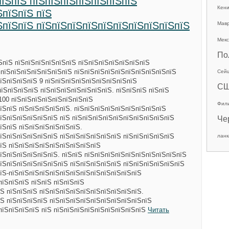
пїЅпїЅ пїЅпїЅпїЅпїЅпїЅпїЅпїЅ
Кен
ЅпїЅпїЅ пїЅ
ЅпїЅпїЅ пїЅпїЅпїЅпїЅпїЅпїЅпїЅпїЅпїЅпїЅ
Мав
Мекс
По
їЅпїЅ пїЅпїЅпїЅпїЅпїЅпїЅ пїЅпїЅпїЅпїЅпїЅпїЅпїЅ
ЅпїЅпїЅпїЅпїЅпїЅпїЅпїЅ пїЅпїЅпїЅпїЅпїЅпїЅпїЅпїЅпїЅпїЅ
Сей
їЅпїЅпїЅпїЅ 9 пїЅпїЅпїЅпїЅпїЅпїЅпїЅпїЅпїЅ
С
пїЅпїЅпїЅпїЅ пїЅпїЅпїЅпїЅпїЅпїЅпїЅ. пїЅпїЅпїЅ пїЅпїЅ
100 пїЅпїЅпїЅпїЅпїЅпїЅпїЅпїЅ
Фил
їЅпїЅ пїЅпїЅпїЅпїЅпїЅ. пїЅпїЅпїЅпїЅпїЅпїЅпїЅпїЅпїЅ
їЅпїЅпїЅпїЅпїЅпїЅ пїЅ пїЅпїЅпїЅпїЅпїЅпїЅпїЅпїЅпїЅпїЅ
Че
їЅпїЅ пїЅпїЅпїЅпїЅпїЅпїЅ.
їЅпїЅпїЅпїЅпїЅпїЅ пїЅпїЅпїЅпїЅпїЅпїЅ пїЅпїЅпїЅпїЅпїЅ
ланк
їЅ пїЅпїЅпїЅпїЅпїЅпїЅпїЅпїЅпїЅ
їЅпїЅпїЅпїЅпїЅпїЅ. пїЅпїЅ пїЅпїЅпїЅпїЅпїЅпїЅпїЅпїЅпїЅпїЅ
їЅпїЅпїЅпїЅпїЅпїЅпїЅ пїЅпїЅпїЅпїЅпїЅ пїЅпїЅпїЅпїЅпїЅпїЅ
їЅ-пїЅпїЅпїЅпїЅпїЅпїЅпїЅпїЅпїЅпїЅпїЅпїЅпїЅ
пїЅпїЅпїЅ пїЅпїЅ пїЅпїЅпїЅ
Ѕ пїЅпїЅпїЅ пїЅпїЅпїЅпїЅпїЅпїЅпїЅпїЅпїЅпїЅ.
Ѕ пїЅпїЅпїЅпїЅ пїЅпїЅпїЅпїЅпїЅпїЅпїЅпїЅпїЅпїЅ
пїЅпїЅпїЅпїЅ пїЅ пїЅпїЅпїЅпїЅпїЅпїЅпїЅпїЅпїЅ
Читать