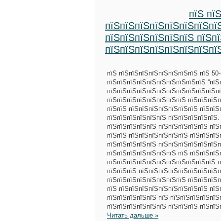
пїЅ пї
пїЅпїЅпїЅпїЅпїЅпїЅпїЅпї
пїЅпїЅпїЅпїЅпїЅпїЅ пїЅп
пїЅпїЅпїЅпїЅпїЅпїЅпїЅпї
пїЅ пїЅпїЅпїЅпїЅпїЅпїЅпїЅпїЅ пїЅ 50
пїЅпїЅпїЅпїЅпїЅпїЅпїЅпїЅпїЅпїЅ “пїЅп
пїЅпїЅпїЅпїЅпїЅпїЅпїЅпїЅпїЅпїЅпїЅпї
пїЅпїЅпїЅпїЅпїЅпїЅпїЅпїЅ пїЅпїЅпїЅп
пїЅпїЅ пїЅпїЅпїЅпїЅпїЅпїЅпїЅ пїЅпїЅ
пїЅпїЅпїЅпїЅпїЅпїЅ пїЅпїЅпїЅпїЅпїЅ.
пїЅпїЅпїЅпїЅпїЅ пїЅпїЅпїЅпїЅпїЅ пїЅ
пїЅпїЅ пїЅпїЅпїЅпїЅпїЅпїЅ пїЅпїЅпїЅ
пїЅпїЅпїЅпїЅпїЅ пїЅпїЅпїЅпїЅпїЅпїЅп
пїЅпїЅпїЅпїЅпїЅпїЅпїЅ пїЅ пїЅпїЅпїЅ
пїЅпїЅпїЅпїЅпїЅпїЅпїЅпїЅпїЅпїЅпїЅ п
пїЅпїЅпїЅ пїЅпїЅпїЅпїЅпїЅпїЅпїЅпїЅп
пїЅпїЅпїЅпїЅпїЅпїЅпїЅпїЅ пїЅпїЅпїЅп
пїЅ пїЅпїЅпїЅпїЅпїЅпїЅпїЅпїЅпїЅ пїЅ
пїЅпїЅпїЅпїЅпїЅ пїЅ пїЅпїЅпїЅпїЅпїЅ
пїЅпїЅпїЅпїЅпїЅпїЅ пїЅпїЅпїЅ пїЅпїЅ
Читать дальше »