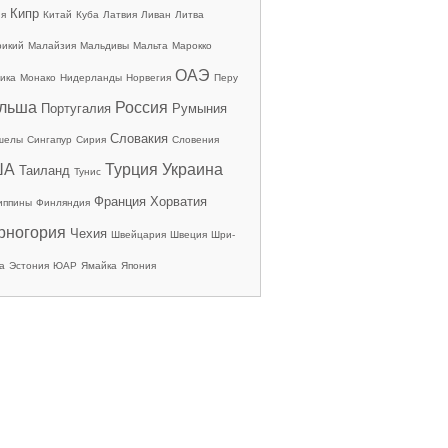
Кипр
ия
Китай
Куба
Латвия
Ливан
Литва
рикий
Малайзия
Мальдивы
Мальта
Марокко
ОАЭ
ика
Монако
Нидерланды
Норвегия
Перу
льша
Россия
Португалия
Румыния
Словакия
шелы
Сингапур
Сирия
Словения
ША
Турция
Украина
Таиланд
Тунис
Франция
Хорватия
иппины
Финляндия
рногория
Чехия
Швейцария
Швеция
Шри-
а
Эстония
ЮАР
Ямайка
Япония