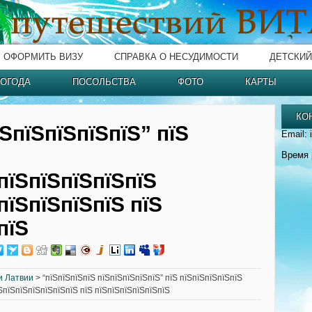
ОФОРМИТЬ ВИЗУ
СПРАВКА О НЕСУДИМОСТИ
ДЕТСКИЙ
ОГОДА
ПОСОЛЬСТВА
ФОТО
КАРТЫ
КО
їЅпїЅпїЅпїЅпїЅ” пїЅ
Email: 
Время 
пїЅпїЅпїЅпїЅпїЅ
пїЅпїЅпїЅпїЅ пїЅ
пїЅ
и Латвии
> “пїЅпїЅпїЅпїЅ пїЅпїЅпїЅпїЅпїЅ” пїЅ пїЅпїЅпїЅпїЅпїЅ
ЅпїЅпїЅпїЅпїЅпїЅпїЅ пїЅ пїЅпїЅпїЅпїЅпїЅпїЅ