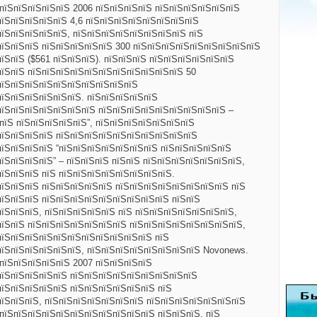
ЅпїЅпїЅпїЅпїЅпїЅ 2006 пїЅпїЅпїЅпїЅ пїЅпїЅпїЅпїЅпїЅпїЅ
пїЅпїЅпїЅпїЅпїЅ 4,6 пїЅпїЅпїЅпїЅпїЅпїЅпїЅпїЅ
пїЅпїЅпїЅпїЅпїЅ, пїЅпїЅпїЅпїЅпїЅпїЅпїЅпїЅ пїЅ
пїЅпїЅпїЅ пїЅпїЅпїЅпїЅпїЅ 300 пїЅпїЅпїЅпїЅпїЅпїЅпїЅпїЅпїЅ
їЅпїЅ ($561 пїЅпїЅпїЅ). пїЅпїЅпїЅ пїЅпїЅпїЅпїЅпїЅпїЅ
пїЅпїЅ пїЅпїЅпїЅпїЅпїЅпїЅпїЅпїЅпїЅпїЅпїЅ 50
пїЅпїЅпїЅпїЅпїЅпїЅпїЅпїЅпїЅпїЅ
пїЅпїЅпїЅпїЅпїЅпїЅ. пїЅпїЅпїЅпїЅпїЅ
пїЅпїЅпїЅпїЅпїЅпїЅпїЅ пїЅпїЅпїЅпїЅпїЅпїЅпїЅпїЅпїЅ –
пїЅ пїЅпїЅпїЅпїЅпїЅ”, пїЅпїЅпїЅпїЅпїЅпїЅпїЅ
пїЅпїЅпїЅпїЅ пїЅпїЅпїЅпїЅпїЅпїЅпїЅпїЅпїЅпїЅ
пїЅпїЅпїЅпїЅ “пїЅпїЅпїЅпїЅпїЅпїЅпїЅ пїЅпїЅпїЅпїЅпїЅ
їЅпїЅпїЅпїЅ” – пїЅпїЅпїЅ пїЅпїЅ пїЅпїЅпїЅпїЅпїЅпїЅпїЅ,
їЅпїЅпїЅ пїЅ пїЅпїЅпїЅпїЅпїЅпїЅпїЅпїЅ.
пїЅпїЅпїЅ пїЅпїЅпїЅпїЅпїЅ пїЅпїЅпїЅпїЅпїЅпїЅпїЅпїЅ пїЅ
пїЅпїЅпїЅ пїЅпїЅпїЅпїЅпїЅпїЅпїЅпїЅпїЅ пїЅпїЅ
їЅпїЅпїЅ, пїЅпїЅпїЅпїЅпїЅ пїЅ пїЅпїЅпїЅпїЅпїЅпїЅпїЅ,
пїЅпїЅ пїЅпїЅпїЅпїЅпїЅпїЅпїЅ пїЅпїЅпїЅпїЅпїЅпїЅпїЅпїЅ,
пїЅпїЅпїЅпїЅпїЅпїЅпїЅпїЅпїЅпїЅпїЅ пїЅ
пїЅпїЅпїЅпїЅпїЅпїЅ, пїЅпїЅпїЅпїЅпїЅпїЅпїЅпїЅ Novonews.
ЅпїЅпїЅпїЅпїЅпїЅ 2007 пїЅпїЅпїЅпїЅ
пїЅпїЅпїЅпїЅпїЅ пїЅпїЅпїЅпїЅпїЅпїЅпїЅпїЅпїЅ
пїЅпїЅпїЅпїЅпїЅ
пїЅпїЅпїЅпїЅпїЅпїЅ пїЅ
пїЅпїЅпїЅ, пїЅпїЅпїЅпїЅпїЅпїЅпїЅ пїЅпїЅпїЅпїЅпїЅпїЅпїЅ
пїЅпїЅпїЅпїЅпїЅпїЅпїЅпїЅпїЅпїЅпїЅ пїЅпїЅпїЅ. пїЅ