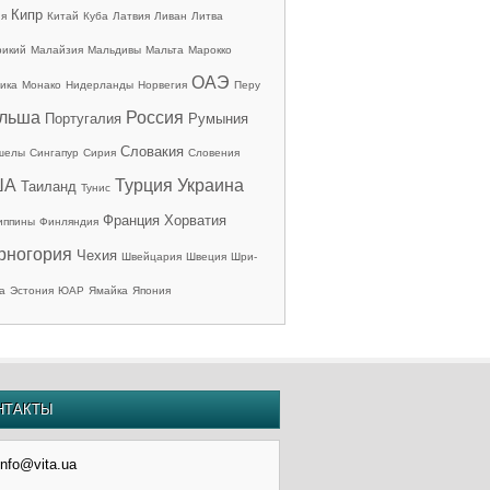
Кипр
ия
Китай
Куба
Латвия
Ливан
Литва
рикий
Малайзия
Мальдивы
Мальта
Марокко
ОАЭ
ика
Монако
Нидерланды
Норвегия
Перу
льша
Россия
Португалия
Румыния
Словакия
шелы
Сингапур
Сирия
Словения
ША
Турция
Украина
Таиланд
Тунис
Франция
Хорватия
иппины
Финляндия
рногория
Чехия
Швейцария
Швеция
Шри-
а
Эстония
ЮАР
Ямайка
Япония
НТАКТЫ
info@vita.ua