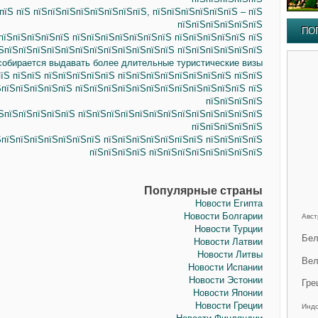
пїЅ пїЅ пїЅпїЅпїЅпїЅпїЅпїЅпїЅпїЅ, пїЅпїЅпїЅпїЅпїЅпїЅ – пїЅ
пїЅпїЅпїЅпїЅпїЅпїЅ
ПО
пїЅпїЅпїЅпїЅпїЅ пїЅпїЅпїЅпїЅпїЅпїЅпїЅ пїЅпїЅпїЅпїЅпїЅ пїЅ
ЅпїЅпїЅпїЅпїЅпїЅпїЅпїЅпїЅпїЅпїЅпїЅпїЅ пїЅпїЅпїЅпїЅпїЅпїЅ
собирается выдавать более длительные туристические визы
їЅ пїЅпїЅ пїЅпїЅпїЅпїЅпїЅ пїЅпїЅпїЅпїЅпїЅпїЅпїЅпїЅ пїЅпїЅ
ЅпїЅпїЅпїЅпїЅпїЅ пїЅпїЅпїЅпїЅпїЅпїЅпїЅпїЅпїЅпїЅпїЅпїЅ пїЅ
пїЅпїЅпїЅпїЅ
їЅпїЅпїЅпїЅпїЅпїЅ пїЅпїЅпїЅпїЅпїЅпїЅпїЅпїЅпїЅпїЅпїЅпїЅпїЅ
пїЅпїЅпїЅпїЅпїЅ
ЅпїЅпїЅпїЅпїЅпїЅпїЅпїЅ пїЅпїЅпїЅпїЅпїЅпїЅпїЅ пїЅпїЅпїЅпїЅ
пїЅпїЅпїЅпїЅ пїЅпїЅпїЅпїЅпїЅпїЅпїЅпїЅ
Популярные страны
Новости Египта
Новости Болгарии
Авст
Новости Турции
Бел
Новости Латвии
Новости Литвы
Вел
Новости Испании
Новости Эстонии
Гре
Новости Японии
Новости Греции
Инд