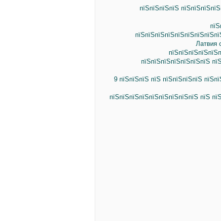
пїЅпїЅпїЅпїЅ пїЅпїЅпїЅпїЅ
пїЅ
пїЅпїЅпїЅпїЅпїЅпїЅпїЅпїЅпї
Латвия 
пїЅпїЅпїЅпїЅпїЅп
пїЅпїЅпїЅпїЅпїЅпїЅпїЅ пї
9 пїЅпїЅпїЅ пїЅ пїЅпїЅпїЅпїЅ пїЅп
пїЅпїЅпїЅпїЅпїЅпїЅпїЅпїЅпїЅ пїЅ пї