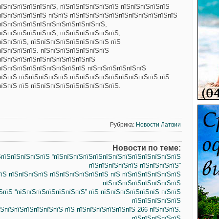
пїЅпїЅпїЅпїЅпїЅпїЅ, пїЅпїЅпїЅпїЅпїЅпїЅ пїЅпїЅпїЅпїЅпїЅ
пїЅпїЅпїЅпїЅпїЅ пїЅпїЅ пїЅпїЅпїЅпїЅпїЅпїЅпїЅпїЅпїЅпїЅпїЅ
пїЅпїЅпїЅпїЅпїЅпїЅпїЅпїЅпїЅпїЅпїЅ,
їЅпїЅпїЅпїЅпїЅпїЅ, пїЅпїЅпїЅпїЅпїЅпїЅ,
їЅпїЅпїЅ, пїЅпїЅпїЅпїЅпїЅпїЅпїЅпїЅ пїЅ
пїЅпїЅпїЅпїЅ. пїЅпїЅпїЅпїЅпїЅпїЅпїЅ
пїЅпїЅпїЅпїЅпїЅпїЅпїЅпїЅпїЅпїЅ
пїЅпїЅпїЅпїЅпїЅпїЅпїЅпїЅпїЅ пїЅпїЅпїЅпїЅпїЅпїЅ
пїЅпїЅ пїЅпїЅпїЅпїЅпїЅ пїЅпїЅпїЅпїЅпїЅпїЅпїЅпїЅпїЅ пїЅ
їЅпїЅ пїЅ пїЅпїЅпїЅпїЅпїЅпїЅпїЅпїЅпїЅ.
Рубрика:
Новости Латвии
Новости по теме:
ЅпїЅпїЅпїЅпїЅпїЅ “пїЅпїЅпїЅпїЅпїЅпїЅпїЅпїЅпїЅпїЅпїЅпїЅпїЅ
пїЅпїЅпїЅпїЅпїЅ пїЅпїЅпїЅпїЅ”
їЅ пїЅпїЅпїЅпїЅ пїЅпїЅпїЅпїЅпїЅпїЅ пїЅ пїЅпїЅпїЅпїЅпїЅпїЅ
пїЅпїЅпїЅпїЅпїЅпїЅпїЅпїЅ
ЅпїЅ “пїЅпїЅпїЅпїЅпїЅпїЅпїЅ” пїЅ пїЅпїЅпїЅпїЅпїЅпїЅ пїЅпїЅ
пїЅпїЅпїЅпїЅпїЅ
їЅпїЅпїЅпїЅпїЅпїЅпїЅ пїЅ пїЅпїЅпїЅпїЅпїЅпїЅ 266 пїЅпїЅпїЅ.
пїЅпїЅпїЅпїЅпїЅ