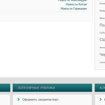
Новости Финляндии
Кен
Новости Китая
Новости Германии
Мав
Мекс
По
Сей
С
Фил
Че
ланк
ПОПУЛЯРНЫЕ РУБРИКИ
КО
Оформить загранпаспорт