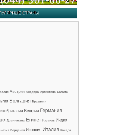
ПУЛЯРНЫЕ СТРАНЫ
Австрия
ралия
Андорра
Аргентина
Багамы
Болгария
ьгия
Бразилия
Германия
икобритания
Венгрия
Египет
ция
Индия
Доминикана
Израиль
Италия
Испания
онезия
Иордания
Канада