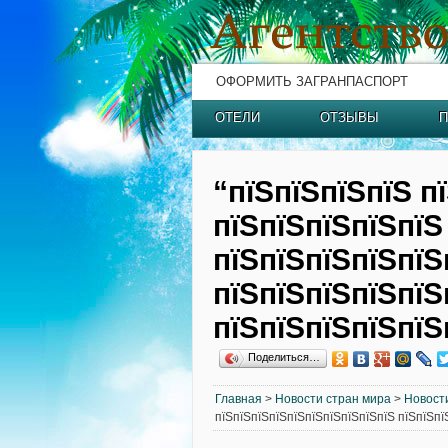
ОФОРМИТЬ ЗАГРАНПАСПОРТ
ОТЕЛИ
ОТЗЫВЫ
П
“пїЅпїЅпїЅпїЅ п
пїЅпїЅпїЅпїЅпїЅ
пїЅпїЅпїЅпїЅпїЅ
пїЅпїЅпїЅпїЅпїЅ
пїЅпїЅпїЅпїЅпїЅ
Поделиться…
Главная
>
Новости стран мира
>
Новост
пїЅпїЅпїЅпїЅпїЅпїЅпїЅпїЅпїЅпїЅ пїЅпїЅпї