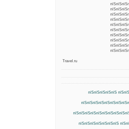
пїЅпїЅпїЅ
пїЅпїЅпїЅ
пїЅпїЅпїЅ
пїЅпїЅпїЅп
пїЅпїЅпїЅп
пїЅпїЅпїЅ
пїЅпїЅпїЅ
пїЅпїЅпїЅ
пїЅпїЅпїЅ
пїЅпїЅпїЅп
Travel.ru
пїЅпїЅпїЅпїЅпїЅ пїЅпї
пїЅпїЅпїЅпїЅпїЅпїЅпїЅпїЅп
пїЅпїЅпїЅпїЅпїЅпїЅпїЅпїЅпїЅпї
пїЅпїЅпїЅпїЅпїЅпїЅпїЅ пїЅп