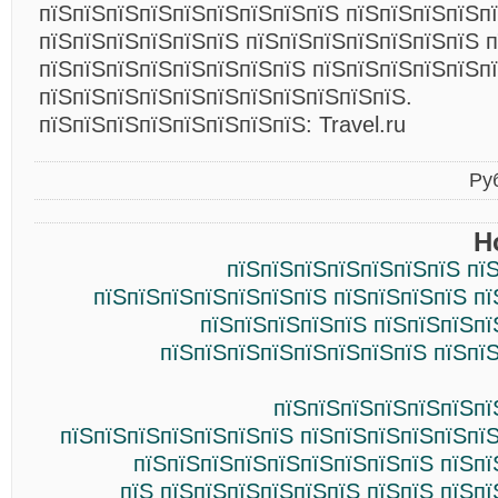
пїЅпїЅпїЅпїЅпїЅпїЅпїЅпїЅпїЅ пїЅпїЅпїЅпїЅп
пїЅпїЅпїЅпїЅпїЅпїЅ пїЅпїЅпїЅпїЅпїЅпїЅпїЅ п
пїЅпїЅпїЅпїЅпїЅпїЅпїЅпїЅ пїЅпїЅпїЅпїЅпїЅп
пїЅпїЅпїЅпїЅпїЅпїЅпїЅпїЅпїЅпїЅпїЅ.
пїЅпїЅпїЅпїЅпїЅпїЅпїЅпїЅ: Travel.ru
Ру
Н
пїЅпїЅпїЅпїЅпїЅпїЅпїЅ пї
пїЅпїЅпїЅпїЅпїЅпїЅпїЅ пїЅпїЅпїЅпїЅ п
пїЅпїЅпїЅпїЅпїЅ пїЅпїЅпїЅпї
пїЅпїЅпїЅпїЅпїЅпїЅпїЅпїЅ пїЅпї
пїЅпїЅпїЅпїЅпїЅпїЅпї
пїЅпїЅпїЅпїЅпїЅпїЅпїЅ пїЅпїЅпїЅпїЅпїЅпї
пїЅпїЅпїЅпїЅпїЅпїЅпїЅпїЅпїЅ пїЅпї
пїЅ пїЅпїЅпїЅпїЅпїЅпїЅ пїЅпїЅ пїЅп