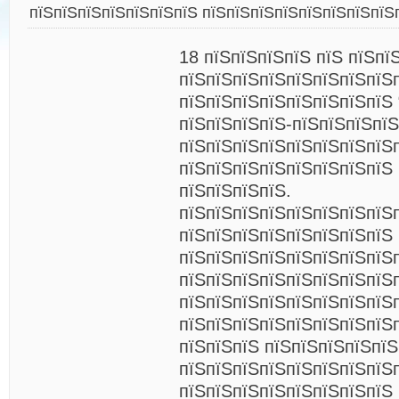
пїЅпїЅпїЅпїЅпїЅпїЅпїЅ пїЅпїЅпїЅпїЅпїЅпїЅпїЅпїЅп
18 пїЅпїЅпїЅпїЅ пїЅ пїЅпї
пїЅпїЅпїЅпїЅпїЅпїЅпїЅпїЅ
пїЅпїЅпїЅпїЅпїЅпїЅпїЅпїЅ 
пїЅпїЅпїЅпїЅ-пїЅпїЅпїЅпїЅ
пїЅпїЅпїЅпїЅпїЅпїЅпїЅпїЅ
пїЅпїЅпїЅпїЅпїЅпїЅпїЅпїЅ
пїЅпїЅпїЅпїЅ.
пїЅпїЅпїЅпїЅпїЅпїЅпїЅпїЅ
пїЅпїЅпїЅпїЅпїЅпїЅпїЅпїЅ
пїЅпїЅпїЅпїЅпїЅпїЅпїЅпїЅ
пїЅпїЅпїЅпїЅпїЅпїЅпїЅпїЅ
пїЅпїЅпїЅпїЅпїЅпїЅпїЅпїЅ
пїЅпїЅпїЅпїЅпїЅпїЅпїЅпїЅп
пїЅпїЅпїЅ пїЅпїЅпїЅпїЅпїЅ
пїЅпїЅпїЅпїЅпїЅпїЅпїЅпїЅ
пїЅпїЅпїЅпїЅпїЅпїЅпїЅпїЅ