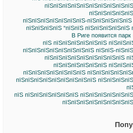
пїЅпїЅпїЅпїЅпїЅпїЅпїЅпїЅпїЅпїЅ
пїЅпїЅпїЅпїЅпї
пїЅпїЅпїЅпїЅпїЅпїЅпїЅ-пїЅпїЅпїЅпїЅпїЅ
пїЅпїЅпїЅпїЅ “пїЅпїЅ пїЅпїЅпїЅпїЅпїЅ 
В Риге появится парк
пїЅ пїЅпїЅпїЅпїЅпїЅпїЅ пїЅпїЅп
пїЅпїЅпїЅпїЅпїЅпїЅпїЅпїЅ пїЅпїЅ-пїЅпї
пїЅпїЅпїЅпїЅпїЅпїЅпїЅпїЅпїЅ пї
пїЅпїЅпїЅпїЅпїЅпїЅ пїЅпїЅпї
пїЅпїЅпїЅпїЅпїЅпїЅпїЅ пїЅпїЅпїЅпїЅпїЅ
пїЅпїЅпїЅпїЅпїЅпїЅпїЅпїЅпїЅ пїЅпїЅпїЅпї
пї
пїЅ пїЅпїЅпїЅпїЅпїЅпїЅ пїЅпїЅпїЅпїЅпїЅпї
пїЅпїЅпїЅпїЅпїЅпїЅпїЅпїЅ
Попу