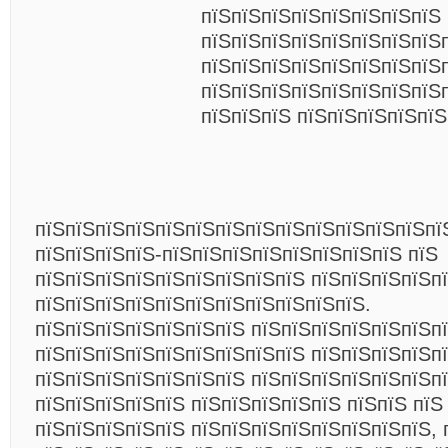
пїЅпїЅпїЅпїЅпїЅпїЅпїЅпїЅ
пїЅпїЅпїЅпїЅпїЅпїЅпїЅпїЅ
пїЅпїЅпїЅпїЅпїЅпїЅпїЅпїЅ
пїЅпїЅпїЅпїЅпїЅпїЅпїЅпїЅ
пїЅпїЅпїЅ пїЅпїЅпїЅпїЅпїЅ
пїЅпїЅпїЅпїЅпїЅпїЅпїЅпїЅпїЅпїЅпїЅпїЅпїЅпї
пїЅпїЅпїЅпїЅ-пїЅпїЅпїЅпїЅпїЅпїЅпїЅпїЅ пїЅ
пїЅпїЅпїЅпїЅпїЅпїЅпїЅпїЅпїЅ пїЅпїЅпїЅпїЅп
пїЅпїЅпїЅпїЅпїЅпїЅпїЅпїЅпїЅпїЅпїЅ.
пїЅпїЅпїЅпїЅпїЅпїЅпїЅ пїЅпїЅпїЅпїЅпїЅпїЅп
пїЅпїЅпїЅпїЅпїЅпїЅпїЅпїЅпїЅ пїЅпїЅпїЅпїЅп
пїЅпїЅпїЅпїЅпїЅпїЅпїЅ пїЅпїЅпїЅпїЅпїЅпїЅп
пїЅпїЅпїЅпїЅпїЅ пїЅпїЅпїЅпїЅпїЅ пїЅпїЅ пїЅ
пїЅпїЅпїЅпїЅпїЅ пїЅпїЅпїЅпїЅпїЅпїЅпїЅпїЅ, 