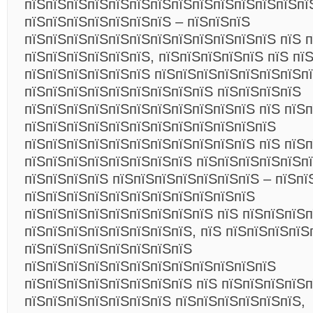
пїЅпїЅпїЅпїЅпїЅпїЅпїЅпїЅпїЅпїЅпїЅпїЅпїЅпї
пїЅпїЅпїЅпїЅпїЅпїЅпїЅ – пїЅпїЅпїЅ
пїЅпїЅпїЅпїЅпїЅпїЅпїЅпїЅпїЅпїЅпїЅпїЅ пїЅ 
пїЅпїЅпїЅпїЅпїЅпїЅ, пїЅпїЅпїЅпїЅпїЅ
пїЅ пї
пїЅпїЅпїЅпїЅпїЅпїЅ пїЅпїЅпїЅпїЅпїЅпїЅпїЅп
пїЅпїЅпїЅпїЅпїЅпїЅпїЅпїЅпїЅ пїЅпїЅпїЅпїЅ
пїЅпїЅпїЅпїЅпїЅпїЅпїЅпїЅпїЅпїЅпїЅ пїЅ пїЅп
пїЅпїЅпїЅпїЅпїЅпїЅпїЅпїЅпїЅпїЅпїЅпїЅ
пїЅпїЅпїЅпїЅпїЅпїЅпїЅпїЅпїЅпїЅпїЅ пїЅ пїЅп
пїЅпїЅпїЅпїЅпїЅпїЅпїЅпїЅ пїЅпїЅпїЅпїЅпїЅп
пїЅпїЅпїЅпїЅ пїЅпїЅпїЅпїЅпїЅпїЅпїЅ – пїЅпї
пїЅпїЅпїЅпїЅпїЅпїЅпїЅпїЅпїЅпїЅпїЅ
пїЅпїЅпїЅпїЅпїЅпїЅпїЅпїЅпїЅ пїЅ пїЅпїЅпїЅп
пїЅпїЅпїЅпїЅпїЅпїЅпїЅпїЅ, пїЅ пїЅпїЅпїЅпїЅ
пїЅпїЅпїЅпїЅпїЅпїЅпїЅпїЅ
пїЅпїЅпїЅпїЅпїЅпїЅпїЅпїЅпїЅпїЅпїЅпїЅ
пїЅпїЅпїЅпїЅпїЅпїЅпїЅпїЅ пїЅ пїЅпїЅпїЅпїЅп
пїЅпїЅпїЅпїЅпїЅпїЅпїЅ пїЅпїЅпїЅпїЅпїЅпїЅ,