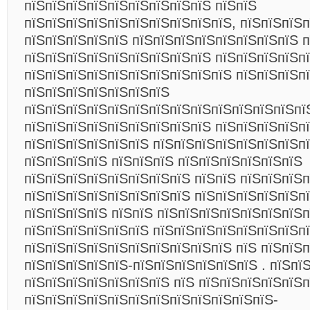
пїЅпїЅпїЅпїЅпїЅпїЅпїЅпїЅпїЅ пїЅпїЅ
пїЅпїЅпїЅпїЅпїЅпїЅпїЅпїЅпїЅпїЅ, пїЅпїЅпїЅп
пїЅпїЅпїЅпїЅпїЅ пїЅпїЅпїЅпїЅпїЅпїЅпїЅпїЅ п
пїЅпїЅпїЅпїЅпїЅпїЅпїЅпїЅпїЅ пїЅпїЅпїЅпїЅп
пїЅпїЅпїЅпїЅпїЅпїЅпїЅпїЅпїЅпїЅ пїЅпїЅпїЅп
пїЅпїЅпїЅпїЅпїЅпїЅпїЅ
пїЅпїЅпїЅпїЅпїЅпїЅпїЅпїЅпїЅпїЅпїЅпїЅпїЅпї
пїЅпїЅпїЅпїЅпїЅпїЅпїЅпїЅпїЅ пїЅпїЅпїЅпїЅпї
пїЅпїЅпїЅпїЅпїЅпїЅ пїЅпїЅпїЅпїЅпїЅпїЅпїЅп
пїЅпїЅпїЅпїЅ пїЅпїЅпїЅ пїЅпїЅпїЅпїЅпїЅпїЅ
пїЅпїЅпїЅпїЅпїЅпїЅпїЅпїЅ пїЅпїЅ пїЅпїЅпїЅп
пїЅпїЅпїЅпїЅпїЅпїЅпїЅпїЅ пїЅпїЅпїЅпїЅпїЅп
пїЅпїЅпїЅпїЅ пїЅпїЅ пїЅпїЅпїЅпїЅпїЅпїЅпїЅп
пїЅпїЅпїЅпїЅпїЅпїЅ пїЅпїЅпїЅпїЅпїЅпїЅпїЅпї
пїЅпїЅпїЅпїЅпїЅпїЅпїЅпїЅпїЅпїЅ пїЅ пїЅпїЅ
пїЅпїЅпїЅпїЅпїЅ-пїЅпїЅпїЅпїЅпїЅпїЅ . пїЅпї
пїЅпїЅпїЅпїЅпїЅпїЅпїЅ пїЅ пїЅпїЅпїЅпїЅпїЅп
пїЅпїЅпїЅпїЅпїЅпїЅпїЅпїЅпїЅпїЅпїЅпїЅ-