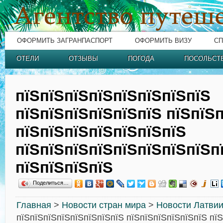
ОФОРМИТЬ ЗАГРАНПАСПОРТ
ОФОРМИТЬ ВИЗУ
СП
ОТЕЛИ
ОТЗЫВЫ
ПОГОДА
ПОСОЛЬСТ
пїЅпїЅпїЅпїЅпїЅпїЅпїЅпїЅ
пїЅпїЅпїЅпїЅпїЅпїЅ пїЅпїЅп
пїЅпїЅпїЅпїЅпїЅпїЅпїЅ
пїЅпїЅпїЅпїЅпїЅпїЅпїЅпїЅп
пїЅпїЅпїЅпїЅ
Поделиться…
Главная
>
Новости стран мира
>
Новости Латви
пїЅпїЅпїЅпїЅпїЅпїЅпїЅпїЅ пїЅпїЅпїЅпїЅпїЅпїЅ пїЅ