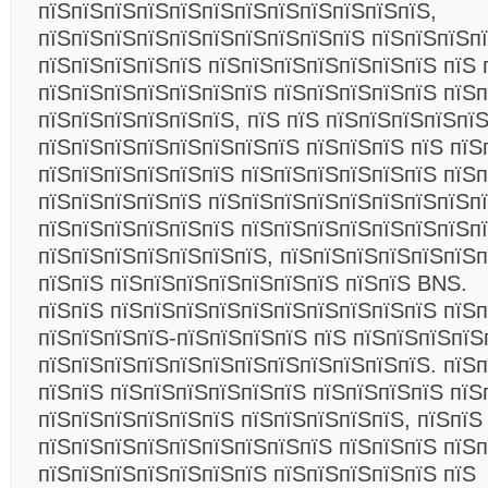
пїЅпїЅпїЅпїЅпїЅпїЅпїЅпїЅпїЅпїЅпїЅпїЅ,
пїЅпїЅпїЅпїЅпїЅпїЅпїЅпїЅпїЅпїЅ пїЅпїЅпїЅп
пїЅпїЅпїЅпїЅпїЅ пїЅпїЅпїЅпїЅпїЅпїЅпїЅ пїЅ 
пїЅпїЅпїЅпїЅпїЅпїЅпїЅ пїЅпїЅпїЅпїЅпїЅ пїЅп
пїЅпїЅпїЅпїЅпїЅпїЅ, пїЅ пїЅ пїЅпїЅпїЅпїЅпї
пїЅпїЅпїЅпїЅпїЅпїЅпїЅпїЅ пїЅпїЅпїЅ пїЅ пїЅ
пїЅпїЅпїЅпїЅпїЅпїЅ пїЅпїЅпїЅпїЅпїЅпїЅ пїЅ
пїЅпїЅпїЅпїЅпїЅ пїЅпїЅпїЅпїЅпїЅпїЅпїЅпїЅп
пїЅпїЅпїЅпїЅпїЅпїЅ пїЅпїЅпїЅпїЅпїЅпїЅпїЅпї
пїЅпїЅпїЅпїЅпїЅпїЅпїЅ, пїЅпїЅпїЅпїЅпїЅпїЅ
пїЅпїЅ пїЅпїЅпїЅпїЅпїЅпїЅпїЅ пїЅпїЅ BNS.
пїЅпїЅ пїЅпїЅпїЅпїЅпїЅпїЅпїЅпїЅпїЅпїЅ пїЅ
пїЅпїЅпїЅпїЅ-пїЅпїЅпїЅпїЅ пїЅ пїЅпїЅпїЅпїЅ
пїЅпїЅпїЅпїЅпїЅпїЅпїЅпїЅпїЅпїЅпїЅпїЅ. пїЅ
пїЅпїЅ пїЅпїЅпїЅпїЅпїЅпїЅ пїЅпїЅпїЅпїЅ пїЅ
пїЅпїЅпїЅпїЅпїЅпїЅ пїЅпїЅпїЅпїЅпїЅ, пїЅпїЅ
пїЅпїЅпїЅпїЅпїЅпїЅпїЅпїЅпїЅ пїЅпїЅпїЅ пїЅп
пїЅпїЅпїЅпїЅпїЅпїЅпїЅ пїЅпїЅпїЅпїЅпїЅ пїЅ