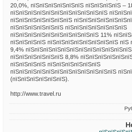
20,0%, пїЅпїЅпїЅпїЅпїЅпїЅ пїЅпїЅпїЅпїЅ – 1
пїЅпїЅпїЅпїЅпїЅпїЅпїЅпїЅпїЅпїЅпїЅ пїЅпїЅп
пїЅпїЅпїЅпїЅпїЅпїЅпїЅ пїЅпїЅпїЅпїЅпїЅпїЅпї
пїЅпїЅпїЅпїЅпїЅпїЅ пїЅпїЅпїЅпїЅпїЅпїЅпїЅ
пїЅпїЅпїЅпїЅпїЅпїЅпїЅпїЅпїЅпїЅ 11% пїЅпїЅ
пїЅпїЅпїЅпїЅ пїЅпїЅпїЅпїЅпїЅпїЅпїЅпїЅ пїЅ 
9,4% пїЅпїЅпїЅпїЅпїЅпїЅпїЅпїЅпїЅпїЅпїЅпїЅ
пїЅпїЅпїЅпїЅпїЅпїЅ 8,8% пїЅпїЅпїЅпїЅпїЅпї
пїЅпїЅпїЅпїЅ пїЅпїЅпїЅпїЅпїЅпїЅ
пїЅпїЅпїЅпїЅпїЅпїЅпїЅпїЅпїЅпїЅпїЅпїЅ пїЅп
(пїЅпїЅпїЅпїЅпїЅпїЅ).
http://www.travel.ru
Ру
Н