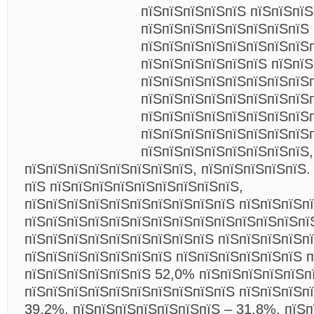
пїЅпїЅпїЅпїЅпїЅ пїЅпїЅпїЅ
пїЅпїЅпїЅпїЅпїЅпїЅпїЅпїЅ
пїЅпїЅпїЅпїЅпїЅпїЅпїЅпїЅ
пїЅпїЅпїЅпїЅпїЅпїЅ пїЅпї
пїЅпїЅпїЅпїЅпїЅпїЅпїЅпїЅ
пїЅпїЅпїЅпїЅпїЅпїЅпїЅпїЅ
пїЅпїЅпїЅпїЅпїЅпїЅпїЅпїЅ
пїЅпїЅпїЅпїЅпїЅпїЅпїЅпїЅп
пїЅпїЅпїЅпїЅпїЅпїЅпїЅпїЅ,
пїЅпїЅпїЅпїЅпїЅпїЅпїЅпїЅ, пїЅпїЅпїЅпїЅпїЅ.
пїЅ пїЅпїЅпїЅпїЅпїЅпїЅпїЅпїЅпїЅ,
пїЅпїЅпїЅпїЅпїЅпїЅпїЅпїЅпїЅпїЅ пїЅпїЅпїЅп
пїЅпїЅпїЅпїЅпїЅпїЅпїЅпїЅпїЅпїЅпїЅпїЅпїЅпї
пїЅпїЅпїЅпїЅпїЅпїЅпїЅпїЅпїЅ пїЅпїЅпїЅпїЅп
пїЅпїЅпїЅпїЅпїЅпїЅпїЅ пїЅпїЅпїЅпїЅпїЅпїЅ п
пїЅпїЅпїЅпїЅпїЅпїЅ 52,0% пїЅпїЅпїЅпїЅпїЅп
пїЅпїЅпїЅпїЅпїЅпїЅпїЅпїЅпїЅпїЅ пїЅпїЅпїЅп
39,2%, пїЅпїЅпїЅпїЅпїЅпїЅпїЅ – 31,8%,
пїЅп