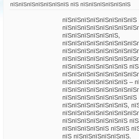
пїЅпїЅпїЅпїЅпїЅпїЅпїЅ пїЅ пїЅпїЅпїЅпїЅпїЅпїЅ
пїЅпїЅпїЅпїЅпїЅпїЅпїЅпїЅ
пїЅпїЅпїЅпїЅпїЅпїЅпїЅпїЅ
пїЅпїЅпїЅпїЅпїЅпїЅ,
пїЅпїЅпїЅпїЅпїЅпїЅпїЅпїЅ
пїЅпїЅпїЅпїЅпїЅпїЅпїЅпїЅ
пїЅпїЅпїЅпїЅпїЅпїЅпїЅпїЅп
пїЅпїЅпїЅпїЅпїЅпїЅпїЅ пїЅ
пїЅпїЅпїЅпїЅпїЅпїЅпїЅпїЅ
пїЅпїЅпїЅпїЅпїЅпїЅпїЅ – п
пїЅпїЅпїЅпїЅпїЅпїЅпїЅпїЅ
пїЅпїЅпїЅпїЅпїЅпїЅпїЅпїЅ
пїЅпїЅпїЅпїЅпїЅпїЅпїЅ, пї
пїЅпїЅпїЅпїЅпїЅпїЅпїЅпїЅ
пїЅпїЅпїЅпїЅпїЅпїЅпїЅ пїЅ
пїЅпїЅпїЅпїЅпїЅ пїЅпїЅ пї
пїЅ пїЅпїЅпїЅпїЅпїЅпїЅ.