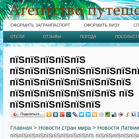
ОФОРМИТЬ ЗАГРАНПАСПОРТ
ОФОРМИТЬ ВИЗУ
СП
ОТЕЛИ
ОТЗЫВЫ
ПОГОДА
ПОСОЛЬСТ
пїЅпїЅпїЅпїЅпїЅ
пїЅпїЅпїЅпїЅпїЅпїЅпїЅпїЅп
пїЅпїЅпїЅпїЅпїЅпїЅпїЅпїЅ
пїЅпїЅпїЅпїЅпїЅпїЅпїЅ пїЅ
пїЅпїЅпїЅпїЅпїЅпїЅ
Поделиться…
Главная
>
Новости стран мира
>
Новости Латви
пїЅпїЅпїЅпїЅпїЅпїЅпїЅпїЅпїЅпїЅ пїЅпїЅпїЅпїЅпїЅ