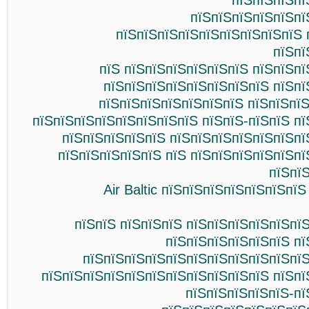
пїЅпїЅпїЅпї
пїЅпїЅпїЅпїЅпїЅпї
пїЅпїЅпїЅпїЅпїЅпїЅпїЅпїЅпїЅ 
пїЅпї
пїЅ пїЅпїЅпїЅпїЅпїЅпїЅ пїЅпїЅп
пїЅпїЅпїЅпїЅпїЅпїЅпїЅпїЅ пїЅпї
пїЅпїЅпїЅпїЅпїЅпїЅпїЅ пїЅпїЅпї
пїЅпїЅпїЅпїЅпїЅпїЅпїЅпїЅ пїЅпїЅ-пїЅпїЅ п
пїЅпїЅпїЅпїЅпїЅ пїЅпїЅпїЅпїЅпїЅпїЅпї
пїЅпїЅпїЅпїЅпїЅ пїЅ пїЅпїЅпїЅпїЅпїЅп
пїЅпї
Air Baltic пїЅпїЅпїЅпїЅпїЅпїЅпї
пїЅпїЅ пїЅпїЅпїЅ пїЅпїЅпїЅпїЅпїЅпї
пїЅпїЅпїЅпїЅпїЅпїЅ пї
пїЅпїЅпїЅпїЅпїЅпїЅпїЅпїЅпїЅпїЅпїЅ
пїЅпїЅпїЅпїЅпїЅпїЅпїЅпїЅпїЅпїЅпїЅ пїЅпї
пїЅпїЅпїЅпїЅпїЅ-пї