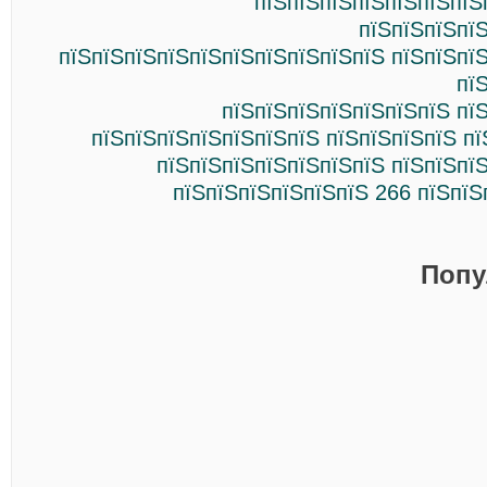
пїЅпїЅпїЅпїЅпїЅпїЅпїЅ
пїЅпїЅпїЅпї
пїЅпїЅпїЅпїЅпїЅпїЅпїЅпїЅпїЅпїЅ пїЅпїЅпї
пї
пїЅпїЅпїЅпїЅпїЅпїЅпїЅ пї
пїЅпїЅпїЅпїЅпїЅпїЅпїЅ пїЅпїЅпїЅпїЅ п
пїЅпїЅпїЅпїЅпїЅпїЅпїЅ пїЅпїЅпї
пїЅпїЅпїЅпїЅпїЅпїЅ 266 пїЅпїЅ
Попу