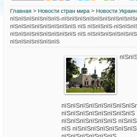
Главная
>
Новости стран мира
>
Новости Украи
пїЅпїЅпїЅпїЅпїЅпїЅ-пїЅпїЅпїЅпїЅпїЅпїЅпїЅпїЅпїЅ
пїЅпїЅпїЅпїЅпїЅпїЅпїЅпїЅ пїЅ пїЅпїЅпїЅ-пїЅпїЅпї
пїЅпїЅпїЅпїЅпїЅпїЅпїЅпїЅ пїЅ пїЅпїЅпїЅпїЅпїЅпї
пїЅпїЅпїЅпїЅпїЅпїЅ
пїЅпї
пїЅпїЅпїЅпїЅпїЅпїЅпїЅпїЅ
пїЅпїЅпїЅпїЅпїЅпїЅпїЅпїЅ 
пїЅпїЅпїЅпїЅпїЅпїЅ пїЅпї
пїЅ пїЅпїЅпїЅпїЅпїЅпїЅпїЅ
пїЅпїЅпїЅпїЅпїЅпїЅ