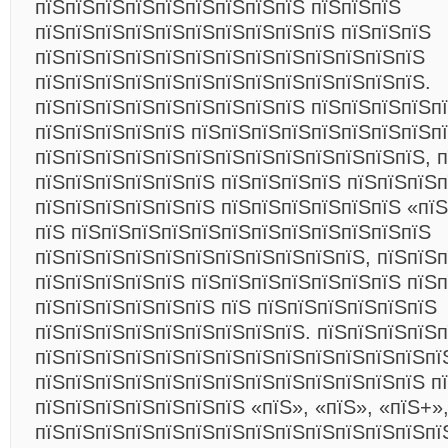
пїЅпїЅпїЅпїЅпїЅпїЅпїЅпїЅпїЅ пїЅпїЅпїЅ
пїЅпїЅпїЅпїЅпїЅпїЅпїЅпїЅпїЅпїЅ пїЅпїЅпїЅ
пїЅпїЅпїЅпїЅпїЅпїЅпїЅпїЅпїЅпїЅпїЅпїЅпїЅ
пїЅпїЅпїЅпїЅпїЅпїЅпїЅпїЅпїЅпїЅпїЅпїЅпїЅ.
пїЅпїЅпїЅпїЅпїЅпїЅпїЅпїЅпїЅ пїЅпїЅпїЅпїЅп
пїЅпїЅпїЅпїЅпїЅ пїЅпїЅпїЅпїЅпїЅпїЅпїЅпїЅп
пїЅпїЅпїЅпїЅпїЅпїЅпїЅпїЅпїЅпїЅпїЅпїЅпїЅ, п
пїЅпїЅпїЅпїЅпїЅпїЅ пїЅпїЅпїЅпїЅ пїЅпїЅпїЅп
пїЅпїЅпїЅпїЅпїЅпїЅ пїЅпїЅпїЅпїЅпїЅпїЅ «пї
пїЅ пїЅпїЅпїЅпїЅпїЅпїЅпїЅпїЅпїЅпїЅпїЅпїЅ
пїЅпїЅпїЅпїЅпїЅпїЅпїЅпїЅпїЅпїЅпїЅ, пїЅпїЅ
пїЅпїЅпїЅпїЅпїЅ пїЅпїЅпїЅпїЅпїЅпїЅпїЅ пїЅ
пїЅпїЅпїЅпїЅпїЅпїЅ пїЅ пїЅпїЅпїЅпїЅпїЅпїЅ
пїЅпїЅпїЅпїЅпїЅпїЅпїЅпїЅпїЅ. пїЅпїЅпїЅпїЅп
пїЅпїЅпїЅпїЅпїЅпїЅпїЅпїЅпїЅпїЅпїЅпїЅпїЅпї
пїЅпїЅпїЅпїЅпїЅпїЅпїЅпїЅпїЅпїЅпїЅпїЅпїЅ п
пїЅпїЅпїЅпїЅпїЅпїЅпїЅ «пїЅ», «пїЅ», «пїЅ+»
пїЅпїЅпїЅпїЅпїЅпїЅпїЅпїЅпїЅпїЅпїЅпїЅпїЅпї