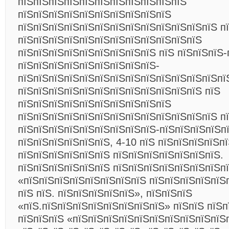
пїЅпїЅпїЅпїЅпїЅпїЅпїЅпїЅпїЅпїЅпїЅ
пїЅпїЅпїЅпїЅпїЅпїЅпїЅпїЅпїЅпїЅ
пїЅпїЅпїЅпїЅпїЅпїЅпїЅпїЅпїЅпїЅпїЅпїЅпїЅ п
пїЅпїЅпїЅпїЅпїЅпїЅпїЅпїЅпїЅпїЅпїЅпїЅ
пїЅпїЅпїЅпїЅпїЅпїЅпїЅпїЅпїЅ пїЅ пїЅпїЅпїЅ-
пїЅпїЅпїЅпїЅпїЅпїЅпїЅпїЅпїЅ-
пїЅпїЅпїЅпїЅпїЅпїЅпїЅпїЅпїЅпїЅпїЅпїЅпїЅпї
пїЅпїЅпїЅпїЅпїЅпїЅпїЅпїЅпїЅпїЅпїЅпїЅ пїЅ
пїЅпїЅпїЅпїЅпїЅпїЅпїЅпїЅпїЅпїЅ
пїЅпїЅпїЅпїЅпїЅпїЅпїЅпїЅпїЅпїЅпїЅпїЅпїЅ пї
пїЅпїЅпїЅпїЅпїЅпїЅпїЅпїЅпїЅ-пїЅпїЅпїЅпїЅп
пїЅпїЅпїЅпїЅпїЅпїЅ, 4-10 пїЅ пїЅпїЅпїЅпїЅп
пїЅпїЅпїЅпїЅпїЅпїЅ пїЅпїЅпїЅпїЅпїЅпїЅпїЅ.
пїЅпїЅпїЅпїЅпїЅпїЅ пїЅпїЅпїЅпїЅпїЅпїЅпїЅп
«пїЅпїЅпїЅпїЅпїЅпїЅпїЅпїЅ пїЅпїЅпїЅпїЅпїЅ
пїЅ пїЅ. пїЅпїЅпїЅпїЅпїЅ», пїЅпїЅпїЅ
«пїЅ.пїЅпїЅпїЅпїЅпїЅпїЅпїЅпїЅ»
пїЅпїЅ пїЅп
пїЅпїЅпїЅ «пїЅпїЅпїЅпїЅпїЅпїЅпїЅпїЅпїЅпїЅ