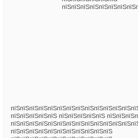
пїЅпїЅпїЅпїЅпїЅпїЅпїЅпїЅ
пїЅпїЅпїЅпїЅпїЅпїЅпїЅпїЅпїЅпїЅпїЅпїЅпїЅпї
пїЅпїЅпїЅпїЅпїЅ пїЅпїЅпїЅпїЅпїЅ пїЅпїЅпїЅ
пїЅпїЅпїЅпїЅпїЅпїЅпїЅпїЅпїЅпїЅпїЅпїЅпїЅпї
пїЅпїЅпїЅпїЅпїЅпїЅпїЅпїЅпїЅпїЅпїЅ