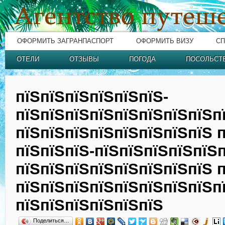
ОФОРМИТЬ ЗАГРАНПАСПОРТ
ОФОРМИТЬ ВИЗУ
СП
ОТЕЛИ
ОТЗЫВЫ
ПОГОДА
ПОСОЛЬСТ
пїЅпїЅпїЅпїЅпїЅпїЅ-
пїЅпїЅпїЅпїЅпїЅпїЅпїЅпїЅп
пїЅпїЅпїЅпїЅпїЅпїЅпїЅпїЅ 
пїЅпїЅпїЅ-пїЅпїЅпїЅпїЅпїЅ
пїЅпїЅпїЅпїЅпїЅпїЅпїЅпїЅ 
пїЅпїЅпїЅпїЅпїЅпїЅпїЅпїЅп
пїЅпїЅпїЅпїЅпїЅпїЅ
Поделиться…