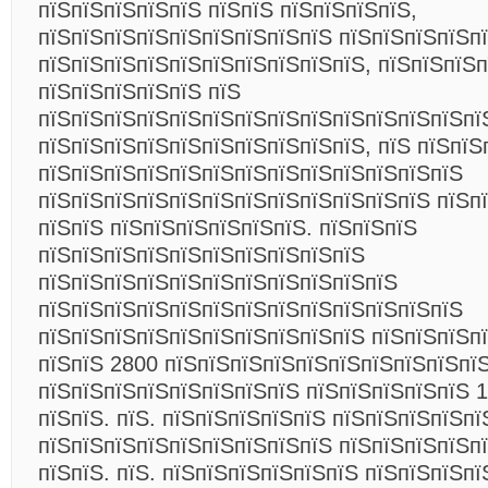
пїЅпїЅпїЅпїЅпїЅ пїЅпїЅ пїЅпїЅпїЅпїЅ,
пїЅпїЅпїЅпїЅпїЅпїЅпїЅпїЅпїЅ пїЅпїЅпїЅпїЅпї
пїЅпїЅпїЅпїЅпїЅпїЅпїЅпїЅпїЅпїЅ, пїЅпїЅпїЅп
пїЅпїЅпїЅпїЅпїЅ пїЅ
пїЅпїЅпїЅпїЅпїЅпїЅпїЅпїЅпїЅпїЅпїЅпїЅпїЅпї
пїЅпїЅпїЅпїЅпїЅпїЅпїЅпїЅпїЅпїЅ, пїЅ пїЅпїЅ
пїЅпїЅпїЅпїЅпїЅпїЅпїЅпїЅпїЅпїЅпїЅпїЅпїЅ
пїЅпїЅпїЅпїЅпїЅпїЅпїЅпїЅпїЅпїЅпїЅпїЅ пїЅп
пїЅпїЅ пїЅпїЅпїЅпїЅпїЅпїЅ. пїЅпїЅпїЅ
пїЅпїЅпїЅпїЅпїЅпїЅпїЅпїЅпїЅпїЅ
пїЅпїЅпїЅпїЅпїЅпїЅпїЅпїЅпїЅпїЅпїЅ
пїЅпїЅпїЅпїЅпїЅпїЅпїЅпїЅпїЅпїЅпїЅпїЅпїЅ
пїЅпїЅпїЅпїЅпїЅпїЅпїЅпїЅпїЅпїЅ пїЅпїЅпїЅп
пїЅпїЅ 2800 пїЅпїЅпїЅпїЅпїЅпїЅпїЅпїЅпїЅпїЅ
пїЅпїЅпїЅпїЅпїЅпїЅпїЅпїЅ пїЅпїЅпїЅпїЅпїЅ 1
пїЅпїЅ. пїЅ. пїЅпїЅпїЅпїЅпїЅ пїЅпїЅпїЅпїЅпї
пїЅпїЅпїЅпїЅпїЅпїЅпїЅпїЅпїЅ пїЅпїЅпїЅпїЅп
пїЅпїЅ. пїЅ. пїЅпїЅпїЅпїЅпїЅпїЅ пїЅпїЅпїЅп