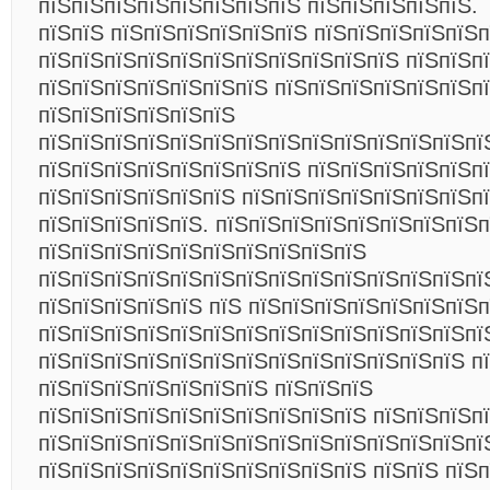
пїЅпїЅпїЅпїЅпїЅпїЅпїЅпїЅ пїЅпїЅпїЅпїЅпїЅ.
пїЅпїЅ пїЅпїЅпїЅпїЅпїЅпїЅ пїЅпїЅпїЅпїЅпїЅ
пїЅпїЅпїЅпїЅпїЅпїЅпїЅпїЅпїЅпїЅпїЅ пїЅпїЅп
пїЅпїЅпїЅпїЅпїЅпїЅпїЅ пїЅпїЅпїЅпїЅпїЅпїЅп
пїЅпїЅпїЅпїЅпїЅпїЅ
пїЅпїЅпїЅпїЅпїЅпїЅпїЅпїЅпїЅпїЅпїЅпїЅпїЅпї
пїЅпїЅпїЅпїЅпїЅпїЅпїЅпїЅ пїЅпїЅпїЅпїЅпїЅп
пїЅпїЅпїЅпїЅпїЅпїЅ пїЅпїЅпїЅпїЅпїЅпїЅпїЅп
пїЅпїЅпїЅпїЅпїЅ. пїЅпїЅпїЅпїЅпїЅпїЅпїЅпїЅп
пїЅпїЅпїЅпїЅпїЅпїЅпїЅпїЅпїЅпїЅ
пїЅпїЅпїЅпїЅпїЅпїЅпїЅпїЅпїЅпїЅпїЅпїЅпїЅпї
пїЅпїЅпїЅпїЅпїЅ пїЅ пїЅпїЅпїЅпїЅпїЅпїЅпїЅп
пїЅпїЅпїЅпїЅпїЅпїЅпїЅпїЅпїЅпїЅпїЅпїЅпїЅпї
пїЅпїЅпїЅпїЅпїЅпїЅпїЅпїЅпїЅпїЅпїЅпїЅпїЅ п
пїЅпїЅпїЅпїЅпїЅпїЅпїЅ пїЅпїЅпїЅ
пїЅпїЅпїЅпїЅпїЅпїЅпїЅпїЅпїЅпїЅ пїЅпїЅпїЅпї
пїЅпїЅпїЅпїЅпїЅпїЅпїЅпїЅпїЅпїЅпїЅпїЅпїЅпї
пїЅпїЅпїЅпїЅпїЅпїЅпїЅпїЅпїЅпїЅ пїЅпїЅ пїЅ