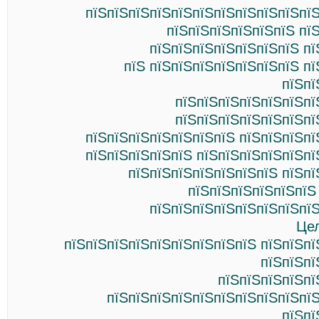
пїЅпїЅпїЅпїЅпїЅпїЅпїЅпїЅпїЅпїЅпїЅ
пїЅпїЅпїЅпїЅпїЅпїЅ пї
пїЅпїЅпїЅпїЅпїЅпїЅпїЅ пї
пїЅ пїЅпїЅпїЅпїЅпїЅпїЅпїЅ п
пїЅпї
пїЅпїЅпїЅпїЅпїЅпїЅпї
пїЅпїЅпїЅпїЅпїЅпїЅпї
пїЅпїЅпїЅпїЅпїЅпїЅпїЅ пїЅпїЅпїЅпї
пїЅпїЅпїЅпїЅпїЅ пїЅпїЅпїЅпїЅпїЅпї
пїЅпїЅпїЅпїЅпїЅпїЅпїЅ пїЅпї
пїЅпїЅпїЅпїЅпїЅпїЅ
пїЅпїЅпїЅпїЅпїЅпїЅпїЅпїЅ
Це
пїЅпїЅпїЅпїЅпїЅпїЅпїЅпїЅпїЅ пїЅпїЅпї
пїЅпїЅпї
пїЅпїЅпїЅпїЅпї
пїЅпїЅпїЅпїЅпїЅпїЅпїЅпїЅпїЅпїЅ
пїЅпї