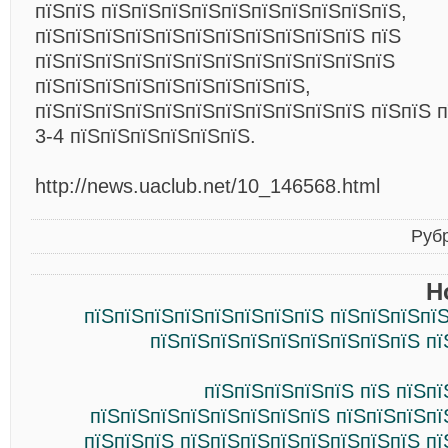
пїЅпїЅ пїЅпїЅпїЅпїЅпїЅпїЅпїЅпїЅпїЅпїЅ,
пїЅпїЅпїЅпїЅпїЅпїЅпїЅпїЅпїЅпїЅпїЅ пїЅ
пїЅпїЅпїЅпїЅпїЅпїЅпїЅпїЅпїЅпїЅпїЅпїЅ
пїЅпїЅпїЅпїЅпїЅпїЅпїЅпїЅпїЅ,
пїЅпїЅпїЅпїЅпїЅпїЅпїЅпїЅпїЅпїЅпїЅ пїЅпїЅ 
3-4 пїЅпїЅпїЅпїЅпїЅпїЅ.
http://news.uaclub.net/10_146568.html
Руб
Н
пїЅпїЅпїЅпїЅпїЅпїЅпїЅпїЅ пїЅпїЅпїЅпї
пїЅпїЅпїЅпїЅпїЅпїЅпїЅпїЅпїЅ пї
пїЅпїЅпїЅпїЅпїЅ пїЅ пїЅп
пїЅпїЅпїЅпїЅпїЅпїЅпїЅпїЅ пїЅпїЅпїЅпї
пїЅпїЅпїЅ пїЅпїЅпїЅпїЅпїЅпїЅпїЅпїЅ п