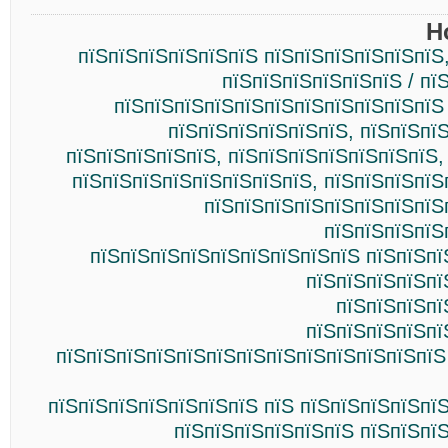
Н
пїЅпїЅпїЅпїЅпїЅпїЅ пїЅпїЅпїЅпїЅпїЅпїЅ
пїЅпїЅпїЅпїЅпїЅпїЅ / пї
пїЅпїЅпїЅпїЅпїЅпїЅпїЅпїЅпїЅпїЅпїЅ
пїЅпїЅпїЅпїЅпїЅпїЅ, пїЅпїЅпї
пїЅпїЅпїЅпїЅпїЅ, пїЅпїЅпїЅпїЅпїЅпїЅпїЅ,
пїЅпїЅпїЅпїЅпїЅпїЅпїЅпїЅ, пїЅпїЅпїЅпїЅ
пїЅпїЅпїЅпїЅпїЅпїЅпїЅпїЅ
пїЅпїЅпїЅпїЅ
пїЅпїЅпїЅпїЅпїЅпїЅпїЅпїЅпїЅ пїЅпїЅпї
пїЅпїЅпїЅпїЅпї
пїЅпїЅпїЅпї
пїЅпїЅпїЅпїЅпї
пїЅпїЅпїЅпїЅпїЅпїЅпїЅпїЅпїЅпїЅпїЅпїЅпїЅ
пїЅпїЅпїЅпїЅпїЅпїЅпїЅ пїЅ пїЅпїЅпїЅпїЅпї
пїЅпїЅпїЅпїЅпїЅпїЅ пїЅпїЅпї