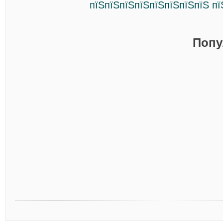
пїЅпїЅпїЅпїЅпїЅпїЅпїЅпїЅ пї
Попу