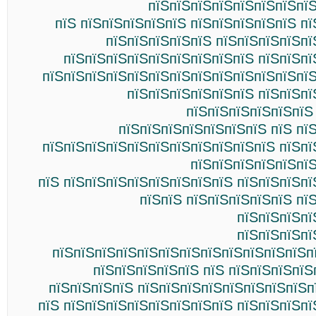
пїЅпїЅпїЅпїЅпїЅпїЅпїЅпїЅ
пїЅ пїЅпїЅпїЅпїЅпїЅ пїЅпїЅпїЅпїЅпїЅ п
пїЅпїЅпїЅпїЅпїЅ пїЅпїЅпїЅпїЅпї
пїЅпїЅпїЅпїЅпїЅпїЅпїЅпїЅпїЅ пїЅпїЅпї
пїЅпїЅпїЅпїЅпїЅпїЅпїЅпїЅпїЅпїЅпїЅпїЅпїЅ
пїЅпїЅпїЅпїЅпїЅпїЅ пїЅпїЅпї
пїЅпїЅпїЅпїЅпїЅпїЅ
пїЅпїЅпїЅпїЅпїЅпїЅпїЅ пїЅ пї
пїЅпїЅпїЅпїЅпїЅпїЅпїЅпїЅпїЅпїЅпїЅ пїЅпї
пїЅпїЅпїЅпїЅпїЅпїЅ
пїЅ пїЅпїЅпїЅпїЅпїЅпїЅпїЅпїЅ пїЅпїЅпїЅп
пїЅпїЅ пїЅпїЅпїЅпїЅпїЅ пї
пїЅпїЅпїЅпї
пїЅпїЅпїЅпї
пїЅпїЅпїЅпїЅпїЅпїЅпїЅпїЅпїЅпїЅпїЅпїЅп
пїЅпїЅпїЅпїЅпїЅ пїЅ пїЅпїЅпїЅпїЅ
пїЅпїЅпїЅпїЅ пїЅпїЅпїЅпїЅпїЅпїЅпїЅпїЅп
пїЅ пїЅпїЅпїЅпїЅпїЅпїЅпїЅпїЅ пїЅпїЅпїЅп