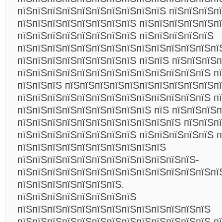
пїЅпїЅпїЅпїЅпїЅпїЅпїЅпїЅпїЅпїЅ пїЅпїЅпїЅпї
пїЅпїЅпїЅпїЅпїЅпїЅпїЅпїЅ пїЅпїЅпїЅпїЅпїЅп
пїЅпїЅпїЅпїЅпїЅпїЅпїЅпїЅ пїЅпїЅпїЅпїЅпїЅ
пїЅпїЅпїЅпїЅпїЅпїЅпїЅпїЅпїЅпїЅпїЅпїЅпїЅпї
пїЅпїЅпїЅпїЅпїЅпїЅпїЅпїЅ пїЅпїЅ пїЅпїЅпїЅ
пїЅпїЅпїЅпїЅпїЅпїЅпїЅпїЅпїЅпїЅпїЅпїЅпїЅ пї
пїЅпїЅпїЅ пїЅпїЅпїЅпїЅпїЅпїЅпїЅпїЅпїЅпїЅп
пїЅпїЅпїЅпїЅпїЅпїЅпїЅпїЅпїЅпїЅпїЅпїЅпїЅ п
пїЅпїЅпїЅпїЅпїЅпїЅпїЅпїЅпїЅ пїЅ пїЅпїЅпїЅ
пїЅпїЅпїЅпїЅпїЅпїЅпїЅпїЅпїЅпїЅпїЅ пїЅпїЅп
пїЅпїЅпїЅпїЅпїЅпїЅпїЅпїЅ пїЅпїЅпїЅпїЅпїЅ 
пїЅпїЅпїЅпїЅпїЅпїЅпїЅпїЅпїЅпїЅ
пїЅпїЅпїЅпїЅпїЅпїЅпїЅпїЅпїЅпїЅпїЅпїЅ-
пїЅпїЅпїЅпїЅпїЅпїЅпїЅпїЅпїЅпїЅпїЅпїЅпїЅпї
пїЅпїЅпїЅпїЅпїЅпїЅпїЅ.
пїЅпїЅпїЅпїЅпїЅпїЅпїЅпїЅ
пїЅпїЅпїЅпїЅпїЅпїЅпїЅпїЅпїЅпїЅпїЅпїЅпїЅ
пїЅпїЅпїЅпїЅпїЅпїЅпїЅпїЅпїЅпїЅпїЅпїЅпїЅ п