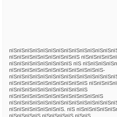
пїЅпїЅпїЅпїЅпїЅпїЅпїЅпїЅпїЅпїЅпїЅпїЅпїЅпї
пїЅпїЅпїЅпїЅпїЅпїЅпїЅпїЅпїЅ пїЅпїЅпїЅпїЅп
пїЅпїЅпїЅпїЅпїЅпїЅпїЅпїЅ пїЅ пїЅпїЅпїЅпїЅ
пїЅпїЅпїЅпїЅпїЅпїЅпїЅпїЅпїЅпїЅпїЅпїЅ-
пїЅпїЅпїЅпїЅпїЅпїЅпїЅпїЅпїЅпїЅпїЅпїЅпїЅпї
пїЅпїЅпїЅпїЅпїЅпїЅпїЅпїЅпїЅпїЅ пїЅпїЅпїЅп
пїЅпїЅпїЅпїЅпїЅпїЅпїЅпїЅпїЅпїЅ
пїЅпїЅпїЅпїЅпїЅпїЅпїЅпїЅпїЅпїЅпїЅпїЅ
пїЅпїЅпїЅпїЅпїЅпїЅпїЅпїЅпїЅпїЅпїЅпїЅпїЅпї
пїЅпїЅпїЅпїЅпїЅпїЅпїЅ. пїЅ пїЅпїЅпїЅпїЅпїЅ
пїЅпїЅпїЅпїЅ пїЅпїЅпїЅпїЅ пїЅпїЅ