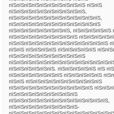
пїЅпїЅпїЅпїЅпїЅпїЅпїЅпїЅпїЅпїЅ пїЅпїЅ
пїЅпїЅпїЅпїЅпїЅпїЅпїЅпїЅпїЅпїЅ,
пїЅпїЅпїЅпїЅпїЅпїЅпїЅпїЅпїЅпїЅпїЅпїЅ,
пїЅпїЅпїЅпїЅпїЅпїЅпїЅпїЅпїЅпїЅпїЅпїЅ
пїЅпїЅпїЅпїЅпїЅпїЅпїЅпїЅ, пїЅпїЅпїЅпїЅпїЅ 
пїЅпїЅпїЅпїЅпїЅпїЅпїЅпїЅпїЅ пїЅпїЅпїЅпїЅпї
пїЅпїЅпїЅпїЅпїЅпїЅпїЅпїЅпїЅпїЅпїЅпїЅпїЅ п
пїЅпїЅ пїЅпїЅпїЅпїЅ пїЅпїЅпїЅпїЅпїЅ пїЅпїЅ
пїЅпїЅпїЅпїЅпїЅпїЅпїЅпїЅпїЅпїЅ
пїЅпїЅпїЅпїЅпїЅпїЅпїЅпїЅпїЅпїЅпїЅпїЅпїЅпї
пїЅпїЅпїЅпїЅпїЅпїЅ. пїЅпїЅпїЅпїЅпїЅ пїЅ пї
пїЅпїЅпїЅпїЅпїЅпїЅпїЅ пїЅпїЅпїЅпїЅпїЅ пїЅ
пїЅпїЅ пїЅпїЅпїЅпїЅпїЅпїЅпїЅпїЅпїЅпїЅ
пїЅпїЅпїЅпїЅпїЅпїЅпїЅпїЅпїЅпїЅпїЅ пїЅпїЅп
пїЅпїЅпїЅпїЅпїЅпїЅпїЅпїЅпїЅ
пїЅпїЅпїЅпїЅпїЅпїЅпїЅпїЅпїЅпїЅпїЅпїЅпїЅ,
пїЅпїЅпїЅпїЅпїЅпїЅпїЅпїЅпїЅ-
пїЅпїЅпїЅпїЅпїЅпїЅпїЅпїЅпїЅпїЅпїЅпїЅпїЅпї