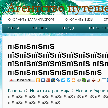
ОФОРМИТЬ ЗАГРАНПАСПОРТ
ОФОРМИТЬ ВИЗУ
СП
ОТЕЛИ
ОТЗЫВЫ
ПОГОДА
ПОСОЛЬСТ
пїЅпїЅпїЅпїЅ
пїЅпїЅпїЅпїЅпїЅпїЅпїЅпїЅп
пїЅпїЅпїЅпїЅпїЅпїЅпїЅ пїЅ
пїЅпїЅпїЅпїЅпїЅпїЅпїЅпїЅ
Поделиться…
Главная
>
Новости стран мира
>
Новости Украи
пїЅпїЅпїЅпїЅпїЅпїЅпїЅпїЅпїЅпїЅ пїЅпїЅпїЅпїЅпїЅ
пїЅпїЅпїЅпїЅпїЅпїЅпїЅпїЅ