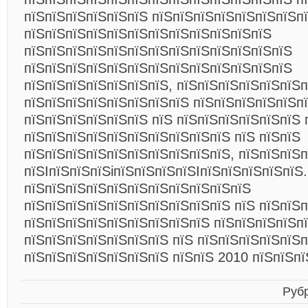
пїЅпїЅпїЅпїЅпїЅпїЅ пїЅпїЅпїЅпїЅпїЅпїЅпїЅп
пїЅпїЅпїЅпїЅпїЅпїЅпїЅпїЅпїЅпїЅпїЅпїЅ
пїЅпїЅпїЅпїЅпїЅпїЅпїЅпїЅпїЅпїЅпїЅпїЅпїЅ
пїЅпїЅпїЅпїЅпїЅпїЅпїЅпїЅпїЅпїЅпїЅпїЅпїЅ
пїЅпїЅпїЅпїЅпїЅпїЅпїЅ, пїЅпїЅпїЅпїЅпїЅпїЅп
пїЅпїЅпїЅпїЅпїЅпїЅпїЅпїЅ пїЅпїЅпїЅпїЅпїЅп
пїЅпїЅпїЅпїЅпїЅпїЅ пїЅ пїЅпїЅпїЅпїЅпїЅпїЅ 
пїЅпїЅпїЅпїЅпїЅпїЅпїЅпїЅпїЅпїЅ пїЅ пїЅпїЅ
пїЅпїЅпїЅпїЅпїЅпїЅпїЅпїЅпїЅпїЅ, пїЅпїЅпїЅ
пїЅIпїЅпїЅпїЅiпїЅпїЅпїЅпїЅIпїЅпїЅпїЅпїЅпїЅ.
пїЅпїЅпїЅпїЅпїЅпїЅпїЅпїЅпїЅпїЅпїЅ
пїЅпїЅпїЅпїЅпїЅпїЅпїЅпїЅпїЅпїЅ пїЅ пїЅпїЅ
пїЅпїЅпїЅпїЅпїЅпїЅпїЅпїЅпїЅ пїЅпїЅпїЅпїЅп
пїЅпїЅпїЅпїЅпїЅпїЅпїЅ пїЅ пїЅпїЅпїЅпїЅпїЅп
пїЅпїЅпїЅпїЅпїЅпїЅпїЅ пїЅпїЅ 2010 пїЅпїЅпї
Руб