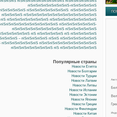
ЅпїЅпїЅпїЅ пїЅпїЅпїЅпїЅпїЅпїЅпїЅпїЅпїЅ пїЅпїЅпїЅпїЅпїЅпїЅ
пїЅпїЅпїЅпїЅпїЅпїЅпїЅпїЅ-пїЅпїЅпїЅпїЅпїЅ
пїЅпїЅпїЅпїЅпїЅ пїЅпїЅпїЅпїЅпїЅпїЅпїЅпїЅ: пїЅпїЅпїЅпїЅпїЅ
ПО
пїЅпїЅпїЅпїЅ пїЅпїЅпїЅпїЅпїЅпїЅпїЅпїЅпїЅпїЅпїЅпїЅпїЅпїЅ
пїЅ пїЅпїЅпїЅпїЅпїЅпїЅпїЅпїЅ пїЅпїЅпїЅпїЅпїЅпїЅпїЅпїЅпїЅ
ЅпїЅпїЅпїЅпїЅпїЅпїЅпїЅпїЅпїЅпїЅпїЅ пїЅпїЅпїЅпїЅпїЅпїЅпїЅ-
пїЅпїЅпїЅпїЅпїЅпїЅпїЅпїЅпїЅпїЅ пїЅпїЅпїЅпїЅпїЅпїЅ
їЅпїЅпїЅпїЅпїЅпїЅ пїЅ пїЅпїЅпїЅпїЅпїЅ пїЅ пїЅпїЅпїЅпїЅпїЅ
ЅпїЅпїЅпїЅ – пїЅпїЅпїЅпїЅпїЅ пїЅпїЅ пїЅпїЅпїЅпїЅпїЅпїЅпїЅ
Ѕ пїЅпїЅпїЅпїЅпїЅпїЅпїЅ пїЅпїЅпїЅпїЅпїЅпїЅпїЅпїЅпїЅпїЅпїЅ
пїЅпїЅпїЅпїЅпїЅпїЅпїЅпїЅ пїЅ пїЅпїЅпїЅпїЅпїЅпїЅпїЅ
Популярные страны
Новости Египта
Новости Болгарии
Новости Турции
Авст
Новости Латвии
Новости Литвы
Бел
Новости Испании
Новости Эстонии
Вел
Новости Японии
Новости Греции
Гре
Новости Финляндии
Инд
Новости Китая