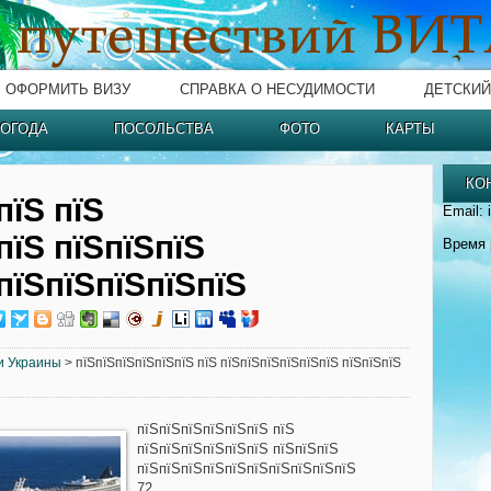
ОФОРМИТЬ ВИЗУ
СПРАВКА О НЕСУДИМОСТИ
ДЕТСКИЙ
ОГОДА
ПОСОЛЬСТВА
ФОТО
КАРТЫ
КО
пїЅ пїЅ
Email: 
пїЅ пїЅпїЅпїЅ
Время 
пїЅпїЅпїЅпїЅпїЅ
и Украины
> пїЅпїЅпїЅпїЅпїЅпїЅ пїЅ пїЅпїЅпїЅпїЅпїЅпїЅ пїЅпїЅпїЅ
пїЅпїЅпїЅпїЅпїЅпїЅ пїЅ
пїЅпїЅпїЅпїЅпїЅпїЅ пїЅпїЅпїЅ
пїЅпїЅпїЅпїЅпїЅпїЅпїЅпїЅпїЅпїЅ
72