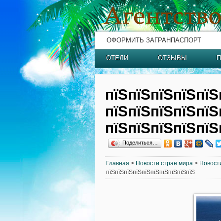
ОФОРМИТЬ ЗАГРАНПАСПОРТ
ОТЕЛИ
ОТЗЫВЫ
П
пїЅпїЅпїЅпїЅпїЅ
пїЅпїЅпїЅпїЅпїЅ
пїЅпїЅпїЅпїЅпїЅ
Поделиться…
Главная
>
Новости стран мира
>
Новост
пїЅпїЅпїЅпїЅпїЅпїЅпїЅпїЅпїЅпїЅ