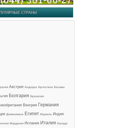
ПУЛЯРНЫЕ СТРАНЫ
Австрия
ралия
Андорра
Аргентина
Багамы
Болгария
ьгия
Бразилия
Германия
икобритания
Венгрия
Египет
ция
Индия
Доминикана
Израиль
Италия
Испания
онезия
Иордания
Канада