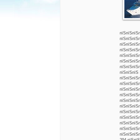
пїЅпїЅпїЅп
пїЅпїЅпїЅ
пїЅпїЅпїЅп
пїЅпїЅпїЅ
пїЅпїЅпїЅп
пїЅпїЅпїЅ
пїЅпїЅпїЅп
пїЅпїЅпїЅ
пїЅпїЅпїЅ
пїЅпїЅпїЅп
пїЅпїЅпїЅ
пїЅпїЅпїЅ
пїЅпїЅпїЅп
пїЅпїЅпїЅп
пїЅпїЅпїЅ
пїЅпїЅпїЅ
пїЅпїЅпїЅ
пїЅпїЅпїЅ
пїЅпїЅпїЅ
294-пїЅпї