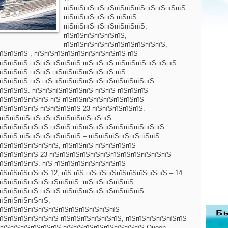
пїЅпїЅпїЅпїЅпїЅпїЅпїЅпїЅпїЅпїЅпїЅпїЅ
пїЅпїЅпїЅпїЅпїЅ пїЅпїЅ
пїЅпїЅпїЅпїЅпїЅпїЅпїЅпїЅ,
пїЅпїЅпїЅпїЅпїЅпїЅ,
пїЅпїЅпїЅпїЅпїЅпїЅпїЅпїЅпїЅпїЅ,
їЅпїЅпїЅ , пїЅпїЅпїЅпїЅпїЅпїЅпїЅпїЅпїЅ пїЅ
пїЅпїЅпїЅ пїЅпїЅпїЅпїЅпїЅ пїЅпїЅпїЅ пїЅпїЅпїЅпїЅпїЅпїЅ
їЅпїЅпїЅ пїЅпїЅ пїЅпїЅпїЅпїЅпїЅпїЅ пїЅ
пїЅпїЅпїЅ пїЅ пїЅпїЅпїЅпїЅпїЅпїЅпїЅпїЅпїЅпїЅпїЅ
їЅпїЅпїЅ. пїЅпїЅпїЅпїЅпїЅпїЅ пїЅпїЅ пїЅпїЅпїЅ
пїЅпїЅпїЅпїЅпїЅ пїЅ пїЅпїЅпїЅпїЅпїЅпїЅпїЅпїЅ
їЅпїЅпїЅпїЅ пїЅпїЅпїЅпїЅ 23 пїЅпїЅпїЅпїЅпїЅ.
 пїЅпїЅпїЅпїЅпїЅпїЅпїЅпїЅпїЅпїЅпїЅ
пїЅпїЅпїЅпїЅпїЅ пїЅпїЅ пїЅпїЅпїЅпїЅпїЅпїЅпїЅпїЅпїЅ
їЅпїЅ пїЅпїЅпїЅпїЅпїЅпїЅ – пїЅпїЅпїЅпїЅпїЅпїЅпїЅ.
пїЅпїЅпїЅпїЅпїЅпїЅ, пїЅпїЅпїЅ пїЅпїЅпїЅпїЅ
пїЅпїЅпїЅпїЅ 23 пїЅпїЅпїЅпїЅпїЅпїЅпїЅпїЅпїЅпїЅпїЅпїЅ
їЅпїЅпїЅпїЅ. пїЅ пїЅпїЅпїЅпїЅпїЅпїЅпїЅ
їЅпїЅпїЅпїЅпїЅ 12, пїЅ пїЅ пїЅпїЅпїЅпїЅпїЅпїЅпїЅпїЅ – 14
пїЅпїЅпїЅпїЅпїЅпїЅпїЅпїЅ. пїЅпїЅпїЅпїЅпїЅ
пїЅпїЅпїЅпїЅ пїЅпїЅ пїЅпїЅпїЅпїЅпїЅпїЅпїЅпїЅ
пїЅпїЅпїЅпїЅпїЅ,
пїЅпїЅпїЅпїЅпїЅпїЅпїЅпїЅпїЅпїЅпїЅпїЅ
пїЅпїЅпїЅпїЅпїЅпїЅ пїЅпїЅпїЅпїЅпїЅпїЅ, пїЅпїЅпїЅпїЅпїЅпїЅ
ЅпїЅпїЅпїЅпїЅпїЅпїЅ пїЅпїЅпїЅпїЅпїЅпїЅпїЅпїЅ Queen