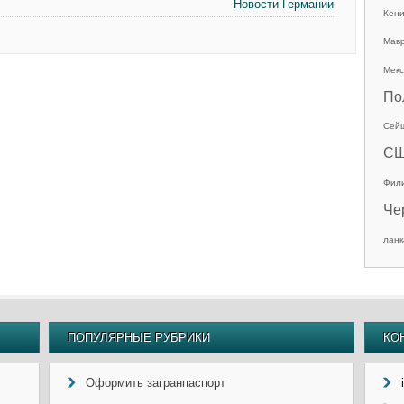
Новости Германии
Кен
Мав
Мекс
По
Сей
С
Фил
Че
ланк
ПОПУЛЯРНЫЕ РУБРИКИ
КО
Оформить загранпаспорт