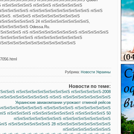
їЅ пїЅпїЅпїЅпїЅпїЅ пїЅпїЅпїЅ пїЅпїЅпїЅпїЅпїЅ
пїЅпїЅпїЅпїЅпїЅ пїЅпїЅпїЅпїЅпїЅпїЅпїЅпїЅпїЅпїЅ пїЅпїЅ
пїЅпїЅ. пїЅпїЅпїЅ пїЅпїЅпїЅпїЅпїЅпїЅпїЅпїЅ
пїЅпїЅпїЅпїЅпїЅпїЅ 24 пїЅпїЅпїЅпїЅпїЅпїЅпїЅпїЅ,
пїЅпїЅпїЅпїЅпїЅ Odessa.Ru.
їЅпїЅпїЅпїЅ пїЅ пїЅпїЅпїЅпїЅпїЅпїЅпїЅпїЅ пїЅпїЅпїЅпїЅпїЅ
їЅпїЅпїЅпїЅпїЅпїЅ пїЅпїЅпїЅпїЅпїЅпїЅпїЅпїЅ
пїЅпїЅпїЅпїЅпїЅпїЅпїЅпїЅпїЅпїЅпїЅпїЅпїЅ
67056.html
Рубрика:
Новости Украины
Новости по теме:
їЅпїЅпїЅ пїЅпїЅпїЅпїЅпїЅпїЅпїЅпїЅпїЅ пїЅпїЅпїЅпїЅпїЅ-2008
ЅпїЅпїЅпїЅпїЅпїЅпїЅпїЅпїЅ пїЅпїЅ пїЅпїЅпїЅпїЅпїЅпїЅпїЅпїЅ
Украинские авиакомпании угрожают отменой рейсов
ЅпїЅпїЅпїЅпїЅпїЅпїЅпїЅ пїЅпїЅпїЅпїЅпїЅ пїЅпїЅпїЅпїЅпїЅпїЅ
пїЅ пїЅпїЅпїЅпїЅ пїЅпїЅпїЅпїЅпїЅпїЅпїЅ пїЅпїЅпїЅпїЅпїЅ 50
пїЅпїЅпїЅпїЅпїЅпїЅпїЅпїЅ пїЅпїЅпїЅпїЅпїЅпїЅпїЅпїЅ
ЅпїЅ пїЅпїЅпїЅпїЅпїЅпїЅпїЅ 28 пїЅпїЅпїЅпїЅпїЅпїЅпїЅпїЅпїЅ
пїЅпїЅпїЅпїЅпїЅпїЅпїЅпїЅ