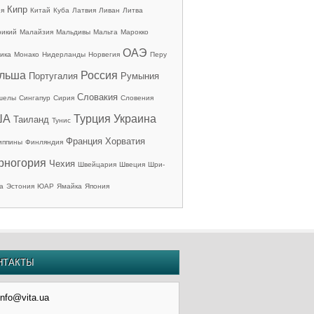
Кипр
ия
Китай
Куба
Латвия
Ливан
Литва
рикий
Малайзия
Мальдивы
Мальта
Марокко
ОАЭ
ика
Монако
Нидерланды
Норвегия
Перу
льша
Россия
Португалия
Румыния
Словакия
шелы
Сингапур
Сирия
Словения
ША
Турция
Украина
Таиланд
Тунис
Франция
Хорватия
иппины
Финляндия
рногория
Чехия
Швейцария
Швеция
Шри-
а
Эстония
ЮАР
Ямайка
Япония
НТАКТЫ
info@vita.ua