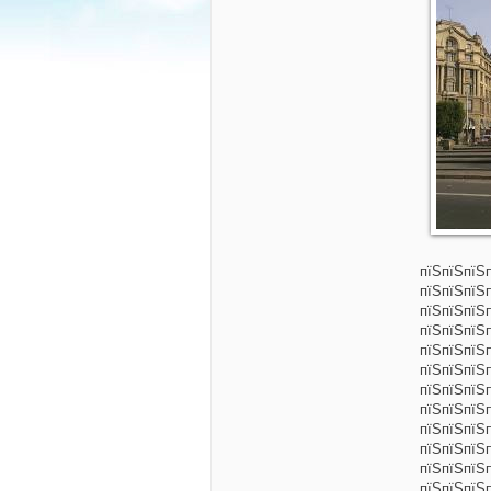
пїЅпїЅпїЅ
пїЅпїЅпїЅ
пїЅпїЅпїЅ
пїЅпїЅпїЅ
пїЅпїЅпїЅ
пїЅпїЅпїЅ
пїЅпїЅпїЅ
пїЅпїЅпїЅ
пїЅпїЅпїЅ
пїЅпїЅпїЅп
пїЅпїЅпїЅ
пїЅпїЅпїЅ