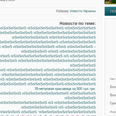
Рубрика:
Новости Украины
ПО
Новости по теме:
ЅпїЅпїЅпїЅпїЅпїЅ пїЅпїЅпїЅпїЅпїЅпїЅпїЅ пїЅпїЅпїЅпїЅпїЅпїЅ
ЅпїЅпїЅпїЅпїЅпїЅпїЅ пїЅпїЅпїЅпїЅпїЅпїЅпїЅпїЅпїЅпїЅпїЅпїЅ
пїЅпїЅпїЅпїЅпїЅпїЅпїЅ пїЅпїЅпїЅпїЅпїЅпїЅпїЅпїЅпїЅ
ЅпїЅпїЅпїЅпїЅпїЅпїЅпїЅпїЅпїЅпїЅпїЅ пїЅпїЅпїЅпїЅпїЅпїЅпїЅ
 пїЅпїЅ пїЅпїЅпїЅпїЅпїЅпїЅпїЅпїЅ пїЅпїЅ пїЅпїЅпїЅпїЅпїЅ –
пїЅпїЅпїЅпїЅпїЅ пїЅпїЅ пїЅпїЅпїЅпїЅпїЅпїЅпїЅ
пїЅпїЅ пїЅпїЅпїЅпїЅпїЅпїЅпїЅпїЅпїЅпїЅ пїЅ пїЅпїЅпїЅпїЅпїЅ
їЅпїЅпїЅпїЅ пїЅпїЅпїЅпїЅпїЅпїЅпїЅпїЅпїЅпїЅпїЅпїЅпїЅпїЅпїЅ
пїЅпїЅпїЅпїЅпїЅ
пїЅ пїЅпїЅпїЅпїЅпїЅпїЅпїЅ пїЅпїЅпїЅпїЅпїЅпїЅпїЅпїЅпїЅпїЅ
Ѕ пїЅпїЅпїЅпїЅпїЅпїЅпїЅпїЅпїЅпїЅ пїЅпїЅпїЅпїЅпїЅпїЅпїЅпїЅ
пїЅ пїЅпїЅпїЅпїЅпїЅпїЅпїЅ пїЅпїЅпїЅпїЅпїЅпїЅпїЅпїЅпїЅ пїЅ
Авст
ЅпїЅпїЅпїЅпїЅпїЅ пїЅпїЅпїЅпїЅпїЅпїЅпїЅ-пїЅпїЅпїЅпїЅпїЅпїЅ
Бел
35-метровая красавица за 500 тыс.грн.
ЅпїЅпїЅпїЅпїЅ пїЅпїЅпїЅпїЅпїЅпїЅпїЅпїЅпїЅ пїЅпїЅпїЅпїЅпїЅ
Вел
пїЅпїЅпїЅпїЅпїЅпїЅ
ЅпїЅпїЅпїЅпїЅпїЅпїЅпїЅпїЅпїЅ пїЅ пїЅпїЅпїЅпїЅпїЅпїЅпїЅпїЅ
Гре
пїЅпїЅпїЅпїЅпїЅпїЅпїЅ пїЅ пїЅпїЅпїЅпїЅпїЅпїЅ
пїЅпїЅпїЅпїЅ пїЅпїЅпїЅ “пїЅпїЅпїЅпїЅпїЅпїЅпїЅпїЅпїЅпїЅпїЅ
Инд