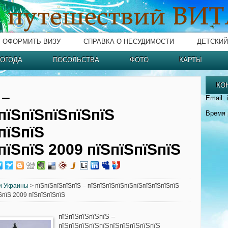
ОФОРМИТЬ ВИЗУ
СПРАВКА О НЕСУДИМОСТИ
ДЕТСКИЙ
ОГОДА
ПОСОЛЬСТВА
ФОТО
КАРТЫ
КО
 –
Email: 
пїЅпїЅпїЅпїЅпїЅ
Время 
пїЅпїЅ
пїЅпїЅ 2009 пїЅпїЅпїЅпїЅ
и Украины
> пїЅпїЅпїЅпїЅпїЅ – пїЅпїЅпїЅпїЅпїЅпїЅпїЅпїЅпїЅпїЅ
ЅпїЅ 2009 пїЅпїЅпїЅпїЅ
пїЅпїЅпїЅпїЅпїЅ –
пїЅпїЅпїЅпїЅпїЅпїЅпїЅпїЅпїЅпїЅ