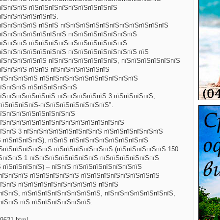
пїЅпїЅпїЅ пїЅпїЅпїЅпїЅпїЅпїЅпїЅпїЅпїЅ
пїЅпїЅпїЅпїЅпїЅпїЅ.
пїЅпїЅпїЅпїЅ пїЅпїЅ пїЅпїЅпїЅпїЅпїЅпїЅпїЅпїЅпїЅпїЅпїЅ
пїЅпїЅпїЅпїЅпїЅпїЅпїЅ пїЅпїЅпїЅпїЅпїЅпїЅпїЅ
пїЅпїЅпїЅ пїЅпїЅпїЅпїЅпїЅпїЅпїЅпїЅпїЅпїЅ
пїЅпїЅпїЅпїЅпїЅпїЅпїЅ пїЅпїЅпїЅпїЅпїЅпїЅпїЅ пїЅ
пїЅпїЅпїЅпїЅпїЅ пїЅпїЅпїЅпїЅпїЅпїЅпїЅ, пїЅпїЅпїЅпїЅпїЅпїЅ
пїЅпїЅпїЅ
пїЅпїЅ пїЅпїЅпїЅпїЅпїЅпїЅ
пїЅпїЅпїЅпїЅ пїЅпїЅпїЅпїЅпїЅпїЅпїЅпїЅпїЅпїЅ
їЅпїЅпїЅ пїЅпїЅпїЅпїЅпїЅ
їЅпїЅпїЅпїЅпїЅпїЅ пїЅпїЅпїЅпїЅпїЅ 3 пїЅпїЅпїЅпїЅ,
пїЅпїЅпїЅпїЅ-пїЅпїЅпїЅпїЅпїЅпїЅпїЅ".
пїЅпїЅпїЅпїЅпїЅпїЅпїЅпїЅ
пїЅпїЅпїЅпїЅпїЅпїЅпїЅпїЅпїЅпїЅпїЅпїЅпїЅ
їЅпїЅ 3 пїЅпїЅпїЅпїЅпїЅпїЅпїЅпїЅ пїЅпїЅпїЅпїЅпїЅпїЅ
Ѕ пїЅпїЅпїЅпїЅ), пїЅпїЅ пїЅпїЅпїЅпїЅпїЅпїЅпїЅпїЅ
їЅпїЅпїЅпїЅпїЅпїЅ пїЅпїЅпїЅпїЅпїЅпїЅ (пїЅпїЅпїЅпїЅпїЅ 150
їЅпїЅпїЅ 1 пїЅпїЅпїЅпїЅпїЅпїЅпїЅ пїЅпїЅпїЅпїЅпїЅпїЅ
Ѕ пїЅпїЅпїЅпїЅ) – пїЅпїЅ пїЅпїЅпїЅпїЅпїЅпїЅпїЅ
пїЅпїЅпїЅ пїЅпїЅпїЅпїЅпїЅ пїЅпїЅпїЅпїЅпїЅпїЅпїЅпїЅ
їЅпїЅ пїЅпїЅпїЅпїЅпїЅпїЅпїЅпїЅ пїЅпїЅ
пїЅпїЅ, пїЅпїЅпїЅпїЅпїЅпїЅпїЅпїЅ, пїЅпїЅпїЅпїЅпїЅпїЅпїЅ,
пїЅпїЅ пїЅ пїЅпїЅпїЅпїЅпїЅпїЅ.
69621.html