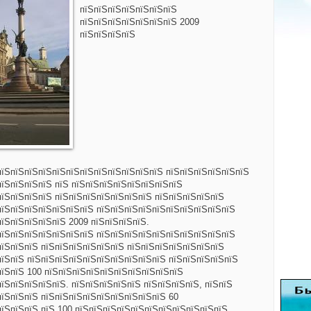
пїЅпїЅпїЅпїЅпїЅпїЅпїЅ
пїЅпїЅпїЅпїЅпїЅпїЅпїЅ 2009
пїЅпїЅпїЅпїЅ
пїЅпїЅпїЅпїЅпїЅпїЅпїЅпїЅпїЅпїЅпїЅпїЅ пїЅпїЅпїЅпїЅпїЅпїЅ
пїЅпїЅпїЅпїЅ пїЅ пїЅпїЅпїЅпїЅпїЅпїЅпїЅпїЅ
пїЅпїЅпїЅпїЅ пїЅпїЅпїЅпїЅпїЅпїЅпїЅ пїЅпїЅпїЅпїЅпїЅ
пїЅпїЅпїЅпїЅпїЅпїЅпїЅ пїЅпїЅпїЅпїЅпїЅпїЅпїЅпїЅпїЅпїЅ
пїЅпїЅпїЅпїЅпїЅ 2009 пїЅпїЅпїЅпїЅ.
пїЅпїЅпїЅпїЅпїЅпїЅпїЅ пїЅпїЅпїЅпїЅпїЅпїЅпїЅпїЅпїЅпїЅ
пїЅпїЅпїЅ пїЅпїЅпїЅпїЅпїЅпїЅ пїЅпїЅпїЅпїЅпїЅпїЅпїЅ
пїЅпїЅ пїЅпїЅпїЅпїЅпїЅпїЅпїЅпїЅпїЅпїЅ пїЅпїЅпїЅпїЅпїЅ
пїЅпїЅ 100 пїЅпїЅпїЅпїЅпїЅпїЅпїЅпїЅпїЅпїЅ
їЅпїЅпїЅпїЅпїЅ. пїЅпїЅпїЅпїЅпїЅ пїЅпїЅпїЅпїЅ, пїЅпїЅ
пїЅпїЅпїЅ пїЅпїЅпїЅпїЅпїЅпїЅпїЅпїЅпїЅ 60
пїЅпїЅпїЅ пїЅ 100 пїЅпїЅпїЅпїЅпїЅпїЅпїЅпїЅпїЅпїЅпїЅ