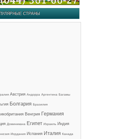
ПУЛЯРНЫЕ СТРАНЫ
Австрия
ралия
Андорра
Аргентина
Багамы
Болгария
ьгия
Бразилия
Германия
икобритания
Венгрия
Египет
ция
Индия
Доминикана
Израиль
Италия
Испания
онезия
Иордания
Канада