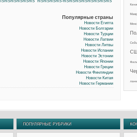
їЅпїЅпїЅпїЅпїЅпїЅ “пїЅпїЅпїЅпїЅ-пїЅпїЅпїЅпїЅпїЅпїЅпїЅпїЅ”
Кен
Мав
Популярные страны
Новости Египта
Мекс
Новости Болгарии
По
Новости Турции
Новости Латвии
Сей
Новости Литвы
Новости Испании
С
Новости Эстонии
Новости Японии
Фил
Новости Греции
Че
Новости Финляндии
Новости Китая
ланк
Новости Германии
ПОПУЛЯРНЫЕ РУБРИКИ
КО