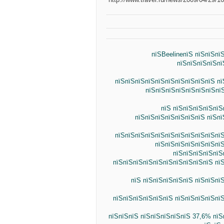
пїЅBeelineпїЅ пїЅпїЅпї
пїЅпїЅпїЅпїЅпї
пїЅпїЅпїЅпїЅпїЅпїЅпїЅпїЅпїЅпїЅ пї
пїЅпїЅпїЅпїЅпїЅпїЅпїЅпїЅ
пїЅ пїЅпїЅпїЅпїЅпїЅ
пїЅпїЅпїЅпїЅпїЅпїЅпїЅ пїЅп
пїЅпїЅпїЅпїЅпїЅпїЅпїЅпїЅпїЅпїЅпїЅ
пїЅпїЅпїЅпїЅпїЅпїЅпї
пїЅпїЅпїЅпїЅпїЅ
пїЅпїЅпїЅпїЅпїЅпїЅпїЅпїЅпїЅпїЅ пї
пїЅ пїЅпїЅпїЅпїЅпїЅ пїЅпїЅпї
пїЅпїЅпїЅпїЅпїЅпїЅ пїЅпїЅпїЅпїЅпї
пїЅпїЅпїЅ пїЅпїЅпїЅпїЅпїЅ 37,6% пїЅ