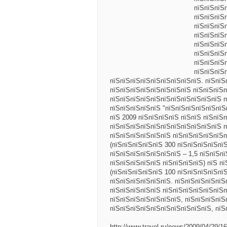
пїЅпїЅпїЅ
пїЅпїЅпїЅ
пїЅпїЅпїЅ
пїЅпїЅпїЅ
пїЅпїЅпїЅ
пїЅпїЅпїЅ
пїЅпїЅпїЅ
пїЅпїЅпїЅ
пїЅпїЅпїЅпїЅпїЅпїЅпїЅпїЅпїЅ. пїЅпїЅ
пїЅпїЅпїЅпїЅпїЅпїЅпїЅпїЅ пїЅпїЅпїЅп
пїЅпїЅпїЅпїЅпїЅпїЅпїЅпїЅпїЅпїЅпїЅ п
пїЅпїЅпїЅпїЅпїЅ "пїЅпїЅпїЅпїЅпїЅпїЅ
пїЅ 2009 пїЅпїЅпїЅпїЅ пїЅпїЅ пїЅпїЅ
пїЅпїЅпїЅпїЅпїЅпїЅпїЅпїЅпїЅпїЅпїЅ 
пїЅпїЅпїЅпїЅпїЅпїЅ пїЅпїЅпїЅпїЅпїЅп
(пїЅпїЅпїЅпїЅпїЅ 300 пїЅпїЅпїЅпїЅпї
пїЅпїЅпїЅпїЅпїЅпїЅпїЅ – 1,5 пїЅпїЅп
пїЅпїЅпїЅпїЅпїЅ пїЅпїЅпїЅпїЅ) пїЅ п
(пїЅпїЅпїЅпїЅпїЅ 100 пїЅпїЅпїЅпїЅпї
пїЅпїЅпїЅпїЅпїЅпїЅ. пїЅпїЅпїЅпїЅпїЅ
пїЅпїЅпїЅпїЅпїЅ пїЅпїЅпїЅпїЅпїЅпїЅп
пїЅпїЅпїЅпїЅпїЅпїЅпїЅ, пїЅпїЅпїЅпїЅ
пїЅпїЅпїЅпїЅпїЅпїЅпїЅпїЅпїЅпїЅ, пїЅ
http://www.travel.ru/news/2009/04/29/1