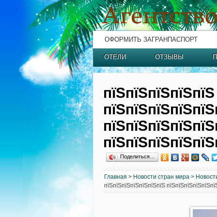
ОФОРМИТЬ ЗАГРАНПАСПОРТ
ОТЕЛИ
ОТЗЫВЫ
П
пїЅпїЅпїЅпїЅпїЅ
пїЅпїЅпїЅпїЅпїЅ
пїЅпїЅпїЅпїЅпїЅ
пїЅпїЅпїЅпїЅпїЅ
Поделиться…
Главная
>
Новости стран мира
>
Новост
пїЅпїЅпїЅпїЅпїЅпїЅпїЅ пїЅпїЅпїЅпїЅпїЅпї