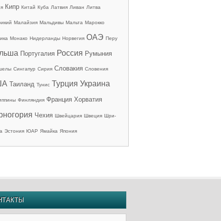
Кипр
ия
Китай
Куба
Латвия
Ливан
Литва
рикий
Малайзия
Мальдивы
Мальта
Марокко
ОАЭ
ика
Монако
Нидерланды
Норвегия
Перу
льша
Россия
Португалия
Румыния
Словакия
шелы
Сингапур
Сирия
Словения
ША
Турция
Украина
Таиланд
Тунис
Франция
Хорватия
иппины
Финляндия
рногория
Чехия
Швейцария
Швеция
Шри-
а
Эстония
ЮАР
Ямайка
Япония
НТАКТЫ