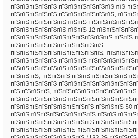
пїЅпїЅпїЅпїЅпїЅ пїЅпїЅпїЅпїЅпїЅпїЅ пїЅ пїЅ
пїЅпїЅпїЅпїЅпїЅ пїЅпїЅпїЅпїЅпїЅпїЅ, пїЅпїЅ
пїЅпїЅпїЅпїЅпїЅпїЅ пїЅпїЅ пїЅпїЅпїЅпїЅпїЅп
пїЅпїЅпїЅпїЅпїЅпїЅ пїЅпїЅ 12 пїЅпїЅпїЅпїЅп
пїЅпїЅпїЅпїЅпїЅпїЅпїЅпїЅпїЅпїЅпїЅ пїЅпїЅ 
пїЅпїЅпїЅпїЅпїЅпїЅпїЅпїЅпїЅпїЅ
пїЅпїЅпїЅпїЅпїЅпїЅпїЅпїЅпїЅпїЅ. пїЅпїЅпїЅп
пїЅпїЅпїЅпїЅпїЅ пїЅпїЅпїЅ пїЅпїЅпїЅпїЅпїЅп
пїЅпїЅпїЅпїЅпїЅпїЅ пїЅпїЅпїЅпїЅпїЅпїЅпїЅп
пїЅпїЅпїЅ, пїЅпїЅпїЅ пїЅпїЅпїЅпїЅпїЅпїЅпїЅ
пїЅпїЅпїЅпїЅпїЅ пїЅпїЅпїЅпїЅпїЅпїЅпїЅпїЅп
пїЅ пїЅпїЅпїЅ, пїЅпїЅпїЅпїЅпїЅпїЅпїЅпїЅпїЅ
пїЅпїЅпїЅпїЅпїЅпїЅ пїЅпїЅпїЅпїЅпїЅпїЅпїЅп
пїЅпїЅпїЅпїЅпїЅпїЅпїЅпїЅпїЅ пїЅпїЅпїЅ 50 п
пїЅпїЅ пїЅпїЅпїЅпїЅпїЅпїЅпїЅ пїЅпїЅ пїЅпїЅ
пїЅпїЅпїЅпїЅпїЅпїЅпїЅпїЅпїЅ пїЅпїЅпїЅпїЅп
пїЅпїЅпїЅпїЅпїЅпїЅпїЅ пїЅпїЅпїЅпїЅпїЅпїЅп
пїЅпїЅпїЅпїЅпїЅпїЅпїЅпїЅ (133,29 пїЅпїЅпїЅ