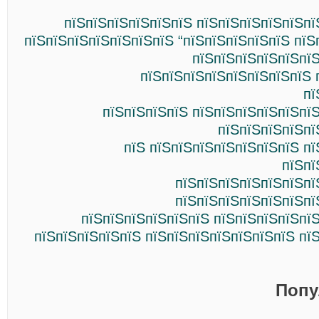
пїЅпїЅпїЅпїЅпїЅпїЅ пїЅпїЅпїЅпїЅпїЅпї
пїЅпїЅпїЅпїЅпїЅпїЅпїЅ “пїЅпїЅпїЅпїЅпїЅ пїЅ
пїЅпїЅпїЅпїЅпїЅпїЅ
пїЅпїЅпїЅпїЅпїЅпїЅпїЅпїЅ 
пї
пїЅпїЅпїЅпїЅ пїЅпїЅпїЅпїЅпїЅпї
пїЅпїЅпїЅпїЅпї
пїЅ пїЅпїЅпїЅпїЅпїЅпїЅпїЅ п
пїЅпї
пїЅпїЅпїЅпїЅпїЅпїЅпї
пїЅпїЅпїЅпїЅпїЅпїЅпї
пїЅпїЅпїЅпїЅпїЅпїЅ пїЅпїЅпїЅпїЅпї
пїЅпїЅпїЅпїЅпїЅ пїЅпїЅпїЅпїЅпїЅпїЅпїЅ пї
Попу