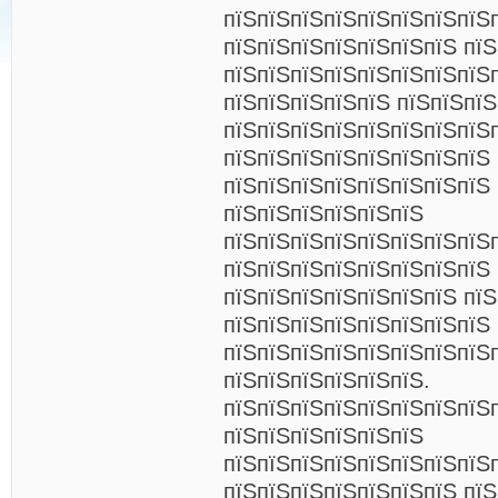
пїЅпїЅпїЅпїЅпїЅпїЅпїЅпїЅ
пїЅпїЅпїЅпїЅпїЅпїЅпїЅ пїЅ
пїЅпїЅпїЅпїЅпїЅпїЅпїЅпїЅп
пїЅпїЅпїЅпїЅпїЅ пїЅпїЅпїЅ
пїЅпїЅпїЅпїЅпїЅпїЅпїЅпїЅ
пїЅпїЅпїЅпїЅпїЅпїЅпїЅпїЅ
пїЅпїЅпїЅпїЅпїЅпїЅпїЅпїЅ 
пїЅпїЅпїЅпїЅпїЅпїЅ
пїЅпїЅпїЅпїЅпїЅпїЅпїЅпїЅп
пїЅпїЅпїЅпїЅпїЅпїЅпїЅпїЅ 
пїЅпїЅпїЅпїЅпїЅпїЅпїЅ пїЅ
пїЅпїЅпїЅпїЅпїЅпїЅпїЅпїЅ
пїЅпїЅпїЅпїЅпїЅпїЅпїЅпїЅ
пїЅпїЅпїЅпїЅпїЅпїЅ.
пїЅпїЅпїЅпїЅпїЅпїЅпїЅпїЅ
пїЅпїЅпїЅпїЅпїЅпїЅ
пїЅпїЅпїЅпїЅпїЅпїЅпїЅпїЅ
пїЅпїЅпїЅпїЅпїЅпїЅпїЅ пїЅ