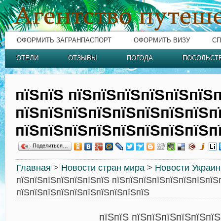
ОФОРМИТЬ ЗАГРАНПАСПОРТ
ОФОРМИТЬ ВИЗУ
СП
ОТЕЛИ
ОТЗЫВЫ
ПОГОДА
ПОСОЛЬСТ
пїЅпїЅ пїЅпїЅпїЅпїЅпїЅпїЅ
пїЅпїЅпїЅпїЅпїЅпїЅпїЅпїЅп
пїЅпїЅпїЅпїЅпїЅпїЅпїЅпїЅп
Поделиться…
Главная
>
Новости стран мира
>
Новости Украи
пїЅпїЅпїЅпїЅпїЅпїЅпїЅ пїЅпїЅпїЅпїЅпїЅпїЅпїЅпїЅ
пїЅпїЅпїЅпїЅпїЅпїЅпїЅпїЅпїЅпїЅ
пїЅпїЅ пїЅпїЅпїЅпїЅпїЅпїЅ