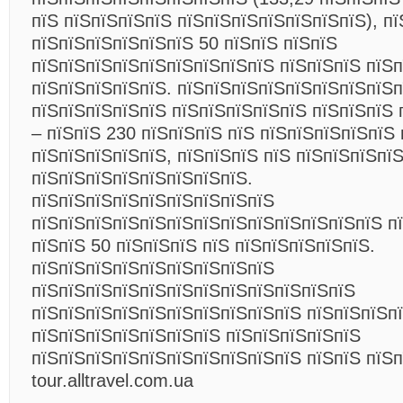
пїЅ пїЅпїЅпїЅпїЅ пїЅпїЅпїЅпїЅпїЅпїЅпїЅ), пї
пїЅпїЅпїЅпїЅпїЅпїЅ 50 пїЅпїЅ пїЅпїЅ
пїЅпїЅпїЅпїЅпїЅпїЅпїЅпїЅпїЅ пїЅпїЅпїЅ пїЅп
пїЅпїЅпїЅпїЅпїЅ. пїЅпїЅпїЅпїЅпїЅпїЅпїЅпїЅп
пїЅпїЅпїЅпїЅпїЅ пїЅпїЅпїЅпїЅпїЅ пїЅпїЅпїЅ 
– пїЅпїЅ 230 пїЅпїЅпїЅ пїЅ пїЅпїЅпїЅпїЅпїЅ 
пїЅпїЅпїЅпїЅпїЅ, пїЅпїЅпїЅ пїЅ пїЅпїЅпїЅпї
пїЅпїЅпїЅпїЅпїЅпїЅпїЅпїЅ.
пїЅпїЅпїЅпїЅпїЅпїЅпїЅпїЅпїЅ
пїЅпїЅпїЅпїЅпїЅпїЅпїЅпїЅпїЅпїЅпїЅпїЅпїЅ п
пїЅпїЅ 50 пїЅпїЅпїЅ пїЅ пїЅпїЅпїЅпїЅпїЅ.
пїЅпїЅпїЅпїЅпїЅпїЅпїЅпїЅпїЅ
пїЅпїЅпїЅпїЅпїЅпїЅпїЅпїЅпїЅпїЅпїЅпїЅ
пїЅпїЅпїЅпїЅпїЅпїЅпїЅпїЅпїЅпїЅ пїЅпїЅпїЅпї
пїЅпїЅпїЅпїЅпїЅпїЅпїЅ пїЅпїЅпїЅпїЅпїЅ
пїЅпїЅпїЅпїЅпїЅпїЅпїЅпїЅпїЅпїЅ пїЅпїЅ пїЅ
tour.alltravel.com.ua