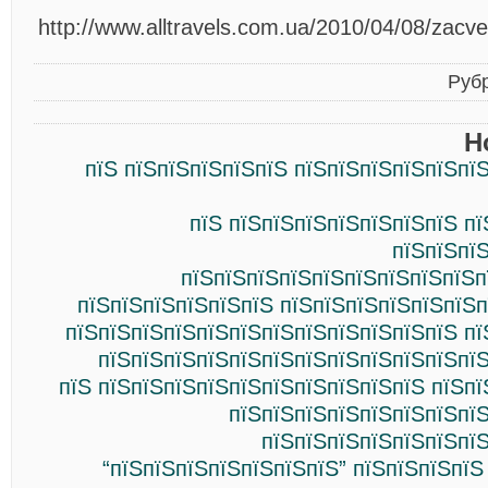
http://www.alltravels.com.ua/2010/04/08/zacve
Руб
Н
пїЅ пїЅпїЅпїЅпїЅпїЅ пїЅпїЅпїЅпїЅпїЅпї
пїЅ пїЅпїЅпїЅпїЅпїЅпїЅпїЅ п
пїЅпїЅпї
пїЅпїЅпїЅпїЅпїЅпїЅпїЅпїЅпїЅп
пїЅпїЅпїЅпїЅпїЅпїЅ пїЅпїЅпїЅпїЅпїЅпїЅп
пїЅпїЅпїЅпїЅпїЅпїЅпїЅпїЅпїЅпїЅпїЅпїЅ пї
пїЅпїЅпїЅпїЅпїЅпїЅпїЅпїЅпїЅпїЅпїЅпїЅ
пїЅ пїЅпїЅпїЅпїЅпїЅпїЅпїЅпїЅпїЅпїЅ пїЅп
пїЅпїЅпїЅпїЅпїЅпїЅпїЅпїЅ
пїЅпїЅпїЅпїЅпїЅпїЅпїЅ
“пїЅпїЅпїЅпїЅпїЅпїЅпїЅ” пїЅпїЅпїЅпїЅ