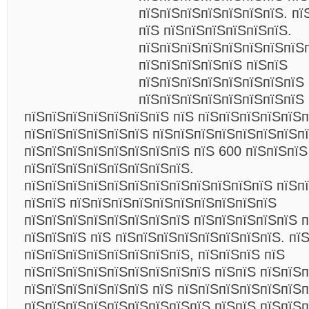
пїЅпїЅпїЅпїЅпїЅпїЅпїЅ. пї
пїЅ пїЅпїЅпїЅпїЅпїЅпїЅ.
пїЅпїЅпїЅпїЅпїЅпїЅпїЅпїЅ
пїЅпїЅпїЅпїЅпїЅ пїЅпїЅ
пїЅпїЅпїЅпїЅпїЅпїЅпїЅпїЅ 
пїЅпїЅпїЅпїЅпїЅпїЅпїЅпїЅ 
пїЅпїЅпїЅпїЅпїЅпїЅпїЅ пїЅ пїЅпїЅпїЅпїЅпїЅп
пїЅпїЅпїЅпїЅпїЅпїЅ пїЅпїЅпїЅпїЅпїЅпїЅпїЅп
пїЅпїЅпїЅпїЅпїЅпїЅпїЅпїЅ пїЅ 600 пїЅпїЅпїЅ
пїЅпїЅпїЅпїЅпїЅпїЅпїЅпїЅ.
пїЅпїЅпїЅпїЅпїЅпїЅпїЅпїЅпїЅпїЅпїЅпїЅ пїЅп
пїЅпїЅ пїЅпїЅпїЅпїЅпїЅпїЅпїЅпїЅпїЅпїЅ
пїЅпїЅпїЅпїЅпїЅпїЅпїЅпїЅ пїЅпїЅпїЅпїЅпїЅ 
пїЅпїЅпїЅ пїЅ пїЅпїЅпїЅпїЅпїЅпїЅпїЅпїЅ. пї
пїЅпїЅпїЅпїЅпїЅпїЅпїЅпїЅ, пїЅпїЅпїЅ пїЅ
пїЅпїЅпїЅпїЅпїЅпїЅпїЅпїЅпїЅ пїЅпїЅ пїЅпїЅ
пїЅпїЅпїЅпїЅпїЅпїЅ пїЅ пїЅпїЅпїЅпїЅпїЅпїЅ
пїЅпїЅпїЅпїЅпїЅпїЅпїЅпїЅпїЅ пїЅпїЅ пїЅпїЅ