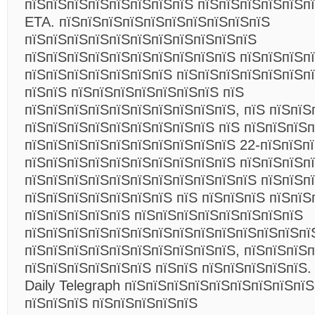
пїЅпїЅпїЅпїЅпїЅпїЅпїЅпїЅ пїЅпїЅпїЅпїЅпїЅп
ETA. пїЅпїЅпїЅпїЅпїЅпїЅпїЅпїЅпїЅпїЅ
пїЅпїЅпїЅпїЅпїЅпїЅпїЅпїЅпїЅпїЅпїЅ
пїЅпїЅпїЅпїЅпїЅпїЅпїЅпїЅпїЅпїЅ пїЅпїЅпїЅп
пїЅпїЅпїЅпїЅпїЅпїЅпїЅ пїЅпїЅпїЅпїЅпїЅпїЅп
пїЅпїЅ пїЅпїЅпїЅпїЅпїЅпїЅпїЅ пїЅ
пїЅпїЅпїЅпїЅпїЅпїЅпїЅпїЅпїЅпїЅ, пїЅ пїЅпїЅ
пїЅпїЅпїЅпїЅпїЅпїЅпїЅпїЅпїЅ пїЅ пїЅпїЅпїЅп
пїЅпїЅпїЅпїЅпїЅпїЅпїЅпїЅпїЅпїЅ 22-пїЅпїЅп
пїЅпїЅпїЅпїЅпїЅпїЅпїЅпїЅпїЅпїЅ пїЅпїЅпїЅп
пїЅпїЅпїЅпїЅпїЅпїЅпїЅпїЅпїЅпїЅпїЅ пїЅпїЅп
пїЅпїЅпїЅпїЅпїЅпїЅпїЅ пїЅ пїЅпїЅпїЅ пїЅпїЅ
пїЅпїЅпїЅпїЅпїЅ пїЅпїЅпїЅпїЅпїЅпїЅпїЅпїЅ
пїЅпїЅпїЅпїЅпїЅпїЅпїЅпїЅпїЅпїЅпїЅпїЅпїЅпї
пїЅпїЅпїЅпїЅпїЅпїЅпїЅпїЅпїЅпїЅ, пїЅпїЅпїЅп
пїЅпїЅпїЅпїЅпїЅпїЅ пїЅпїЅ пїЅпїЅпїЅпїЅпїЅ.
Daily Telegraph пїЅпїЅпїЅпїЅпїЅпїЅпїЅпїЅпїЅ
пїЅпїЅпїЅ пїЅпїЅпїЅпїЅпїЅ