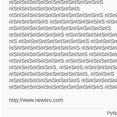
пїЅпїЅпїЅпїЅпїЅпїЅпїЅпїЅпїЅпїЅпїЅпїЅ
пїЅпїЅпїЅпїЅпїЅпїЅпїЅпїЅпїЅ
пїЅпїЅпїЅпїЅпїЅпїЅпїЅпїЅпїЅпїЅпїЅпїЅ пїЅпї
пїЅпїЅпїЅпїЅпїЅ пїЅпїЅпїЅпїЅпїЅпїЅпїЅ пїЅ
пїЅпїЅпїЅпїЅпїЅпїЅпїЅпїЅпїЅпїЅпїЅпїЅпїЅ
пїЅпїЅпїЅпїЅпїЅпїЅпїЅ пїЅпїЅпїЅпїЅпїЅпїЅпї
пїЅ пїЅпїЅпїЅпїЅпїЅпїЅпїЅпїЅпїЅ пїЅпїЅпїЅ
пїЅпїЅпїЅпїЅпїЅпїЅпїЅпїЅпїЅ пїЅпїЅпїЅпїЅп
пїЅпїЅпїЅпїЅпїЅпїЅпїЅпїЅпїЅпїЅ пїЅпїЅпїЅпї
пїЅпїЅпїЅпїЅпїЅпїЅпїЅ пїЅпїЅпїЅпїЅпїЅпїЅп
пїЅпїЅпїЅпїЅпїЅпїЅ, пїЅпїЅпїЅ пїЅпїЅпїЅпїЅ
пїЅпїЅпїЅпїЅпїЅпїЅпїЅпїЅпїЅпїЅ, пїЅпїЅпїЅ
пїЅпїЅпїЅпїЅпїЅпїЅпїЅпїЅпїЅ пїЅпїЅпїЅпїЅп
пїЅпїЅпїЅпїЅпїЅпїЅпїЅпїЅпїЅпїЅпїЅпїЅ пїЅп
http://www.newsru.com
Руб