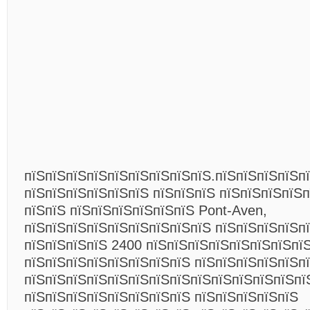
пїЅпїЅпїЅпїЅпїЅпїЅпїЅпїЅпїЅ.пїЅпїЅпїЅпїЅп
пїЅпїЅпїЅпїЅпїЅпїЅ пїЅпїЅпїЅ пїЅпїЅпїЅпїЅ
пїЅпїЅ пїЅпїЅпїЅпїЅпїЅпїЅ Pont-Aven,
пїЅпїЅпїЅпїЅпїЅпїЅпїЅпїЅпїЅ пїЅпїЅпїЅпїЅп
пїЅпїЅпїЅпїЅ 2400 пїЅпїЅпїЅпїЅпїЅпїЅпїЅпї
пїЅпїЅпїЅпїЅпїЅпїЅпїЅпїЅ пїЅпїЅпїЅпїЅпїЅпї
пїЅпїЅпїЅпїЅпїЅпїЅпїЅпїЅпїЅпїЅпїЅпїЅпїЅпї
пїЅпїЅпїЅпїЅпїЅпїЅпїЅпїЅ пїЅпїЅпїЅпїЅпїЅ