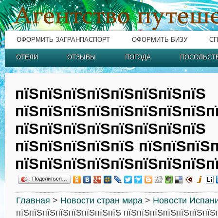
ОФОРМИТЬ ЗАГРАНПАСПОРТ
ОФОРМИТЬ ВИЗУ
СП
ОТЕЛИ
ОТЗЫВЫ
ПОГОДА
ПОСОЛЬСТ
пїЅпїЅпїЅпїЅпїЅпїЅпїЅпїЅ
пїЅпїЅпїЅпїЅпїЅпїЅпїЅпїЅп
пїЅпїЅпїЅпїЅпїЅпїЅпїЅпїЅ
пїЅпїЅпїЅпїЅпїЅ пїЅпїЅпїЅп
пїЅпїЅпїЅпїЅпїЅпїЅпїЅпїЅп
Поделиться…
Главная
>
Новости стран мира
>
Новости Испан
пїЅпїЅпїЅпїЅпїЅпїЅпїЅпїЅ пїЅпїЅпїЅпїЅпїЅпїЅпїЅ