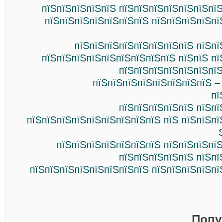
пїЅпїЅпїЅпїЅпїЅ пїЅпїЅпїЅпїЅпїЅпїЅпї
пїЅпїЅпїЅпїЅпїЅпїЅпїЅ пїЅпїЅпїЅпїЅпї
пїЅпїЅпїЅпїЅпїЅпїЅпїЅпїЅ пїЅпї
пїЅпїЅпїЅпїЅпїЅпїЅпїЅпїЅпїЅ пїЅпїЅ п
пїЅпїЅпїЅпїЅпїЅпїЅпїЅ
пїЅпїЅпїЅпїЅпїЅпїЅпїЅпїЅ –
пї
пїЅпїЅпїЅпїЅпїЅ пїЅпї
пїЅпїЅпїЅпїЅпїЅпїЅпїЅпїЅпїЅ пїЅ пїЅпїЅп
пїЅпїЅпїЅпїЅпїЅпїЅпїЅ пїЅпїЅпїЅпї
пїЅпїЅпїЅпїЅпїЅ пїЅпї
пїЅпїЅпїЅпїЅпїЅпїЅпїЅпїЅ пїЅпїЅпїЅпїЅпї
Попу