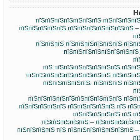
Н
пїЅпїЅпїЅпїЅпїЅпїЅпїЅ пїЅпїЅпїЅпї
пїЅпїЅпїЅпїЅпїЅ пїЅпїЅпїЅпїЅпїЅпїЅпїЅ –
пї
пїЅпїЅпїЅ пїЅпїЅпїЅпїЅпїЅпїЅ пїЅп
пїЅпїЅпїЅпїЅпїЅпїЅпїЅпїЅ
пї
пїЅ пїЅпїЅпїЅпїЅпїЅпїЅпїЅ пїЅпї
пїЅпїЅпїЅпїЅпїЅпїЅпїЅпїЅпїЅ пїЅпїЅпї
пїЅпїЅпїЅпїЅпїЅ: пїЅпїЅпїЅ пїЅп
пї
пїЅпїЅпїЅпїЅпїЅпїЅпїЅпїЅпїЅпїЅ пїЅпї
пїЅпїЅпїЅпїЅпїЅ пїЅпїЅпїЅпїЅпїЅ пїЅ пїЅ
пїЅпїЅпїЅпїЅпїЅ пїЅ п
пїЅпїЅпїЅпїЅпїЅ – пїЅпїЅпїЅпїЅп
пїЅпїЅпїЅпїЅ пїЅ пїЅпїЅпїЅпїЅпїЅпїЅпїЅ –
пї