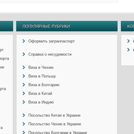
ПОПУЛЯРНЫЕ РУБРИКИ
КО
Оформить загранпаспорт
рт
Справка о несудимости
порта
ине
Виза в Чехию
Виза в Польшу
Виза в Болгарию
рта
Виза в Китай
Виза в Индию
Посольство Китая в Украине
Посольство Чехии в Украине
та
Посольство Болгарии в Украине