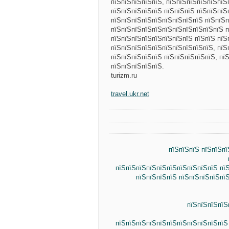
пїЅпїЅпїЅпїЅпїЅ, пїЅпїЅпїЅпїЅпїЅпїЅ
пїЅпїЅпїЅпїЅпїЅ пїЅпїЅпїЅ пїЅпїЅпїЅ
пїЅпїЅпїЅпїЅпїЅпїЅпїЅпїЅпїЅ пїЅпїЅп
пїЅпїЅпїЅпїЅпїЅпїЅпїЅпїЅпїЅпїЅпїЅ п
пїЅпїЅпїЅпїЅпїЅпїЅпїЅпїЅ пїЅпїЅ пїЅ
пїЅпїЅпїЅпїЅпїЅпїЅпїЅпїЅпїЅпїЅ, пїЅ
пїЅпїЅпїЅпїЅпїЅ пїЅпїЅпїЅпїЅпїЅ, пї
пїЅпїЅпїЅпїЅпїЅ.
turizm.ru
travel.ukr.net
пїЅпїЅпїЅ пїЅпїЅп
пїЅпїЅпїЅпїЅпїЅпїЅпїЅпїЅпїЅпїЅ пї
пїЅпїЅпїЅпїЅ пїЅпїЅпїЅпїЅпї
пїЅпїЅпїЅпїЅ
пїЅпїЅпїЅпїЅпїЅпїЅпїЅпїЅпїЅпїЅпїЅ