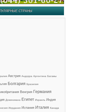
ПУЛЯРНЫЕ СТРАНЫ
Австрия
ралия
Андорра
Аргентина
Багамы
Болгария
ьгия
Бразилия
Германия
икобритания
Венгрия
Египет
ция
Индия
Доминикана
Израиль
Италия
Испания
онезия
Иордания
Канада