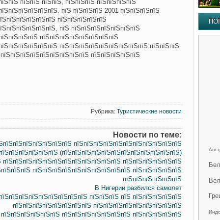
пїЅпїЅ пїЅпїЅ пїЅпїЅ, пїЅпїЅпїЅ пїЅпїЅпїЅпїЅ
пїЅпїЅпїЅпїЅпїЅпїЅ. пїЅ пїЅпїЅпїЅ 2001 пїЅпїЅпїЅпїЅ
їЅпїЅпїЅпїЅпїЅпїЅ пїЅпїЅпїЅпїЅпїЅ
ПО
їЅпїЅпїЅпїЅпїЅпїЅ, пїЅ пїЅпїЅпїЅпїЅпїЅпїЅпїЅ
пїЅпїЅпїЅпїЅ пїЅпїЅпїЅпїЅпїЅпїЅпїЅпїЅ
пїЅпїЅпїЅпїЅпїЅпїЅ пїЅпїЅпїЅпїЅпїЅпїЅпїЅпїЅпїЅ пїЅпїЅпїЅ
ЅпїЅпїЅпїЅпїЅпїЅпїЅпїЅпїЅпїЅ пїЅпїЅпїЅпїЅпїЅ
Рубрика:
Туристические новости
Новости по теме:
їЅпїЅпїЅпїЅпїЅпїЅпїЅпїЅ пїЅпїЅпїЅпїЅпїЅпїЅпїЅпїЅпїЅпїЅпїЅ
Авст
пїЅпїЅпїЅпїЅпїЅпїЅ (пїЅпїЅпїЅпїЅпїЅпїЅпїЅпїЅпїЅпїЅпїЅпїЅ)
Ѕ пїЅпїЅпїЅпїЅпїЅпїЅпїЅпїЅпїЅпїЅпїЅпїЅ пїЅпїЅпїЅпїЅпїЅпїЅ
Бел
ЅпїЅпїЅпїЅ пїЅпїЅпїЅпїЅпїЅпїЅпїЅпїЅпїЅпїЅ пїЅпїЅпїЅпїЅпїЅ
пїЅпїЅпїЅпїЅпїЅпїЅ
Вел
В Нигерии разбился самолет
Гре
пїЅпїЅпїЅпїЅпїЅпїЅпїЅпїЅпїЅ пїЅпїЅпїЅ пїЅ пїЅпїЅпїЅпїЅпїЅ
пїЅпїЅпїЅпїЅпїЅпїЅпїЅпїЅ пїЅпїЅпїЅпїЅпїЅпїЅпїЅпїЅпїЅ
Инд
 пїЅпїЅпїЅпїЅпїЅпїЅ пїЅпїЅпїЅпїЅпїЅпїЅпїЅ пїЅпїЅпїЅпїЅпїЅ