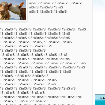
пїЅпїЅпїЅпїЅпїЅпїЅпїЅпїЅпїЅпїЅпїЅпїЅ
пїЅпїЅпїЅпїЅпїЅпїЅ пїЅ
пїЅпїЅпїЅпїЅпїЅпїЅпїЅпїЅ
пїЅпїЅпїЅпїЅпїЅпїЅпїЅпїЅпїЅпїЅ пїЅпїЅпїЅпїЅпїЅпїЅ. пїЅпїЅ
пїЅпїЅпїЅпїЅпїЅпїЅ пїЅпїЅпїЅпїЅпїЅпїЅпїЅпїЅпїЅ
пїЅпїЅпїЅпїЅпїЅпїЅ пїЅпїЅпїЅпїЅпїЅпїЅпїЅпїЅпїЅ
пїЅпїЅ пїЅпїЅпїЅпїЅпїЅпїЅпїЅ, пїЅпїЅпїЅпїЅпїЅпїЅ
пїЅпїЅпїЅпїЅпїЅ пїЅ пїЅпїЅпїЅпїЅпїЅ
пїЅпїЅпїЅпїЅпїЅпїЅпїЅпїЅпїЅпїЅ.
ЅпїЅпїЅ пїЅпїЅпїЅпїЅпїЅпїЅпїЅпїЅпїЅпїЅ пїЅпїЅ
пїЅпїЅпїЅпїЅпїЅпїЅ пїЅпїЅпїЅпїЅпїЅпїЅпїЅпїЅпїЅ
пїЅпїЅпїЅпїЅпїЅпїЅпїЅпїЅпїЅпїЅпїЅ пїЅпїЅпїЅпїЅпїЅпїЅ, пїЅ
пїЅпїЅпїЅпїЅпїЅ пїЅпїЅ пїЅпїЅпїЅпїЅпїЅпїЅпїЅпїЅпїЅпїЅпїЅ
пїЅпїЅпїЅпїЅпїЅпїЅ. пїЅпїЅпїЅпїЅпїЅпїЅпїЅпїЅпїЅ
їЅпїЅпїЅ, пїЅпїЅ пїЅпїЅпїЅпїЅпїЅ
пїЅпїЅпїЅпїЅпїЅпїЅпїЅ. пїЅпїЅпїЅпїЅпїЅ
пїЅпїЅпїЅпїЅ пїЅпїЅпїЅпїЅпїЅпїЅпїЅпїЅ
пїЅпїЅпїЅпїЅпїЅпїЅпїЅпїЅпїЅпїЅ пїЅпїЅпїЅпїЅпїЅ пїЅ
їЅ пїЅ пїЅпїЅпїЅпїЅпїЅпїЅ. пїЅ
їЅпїЅпїЅпїЅпїЅпїЅпїЅпїЅ пїЅпїЅ пїЅпїЅпїЅпїЅ, пїЅпїЅпїЅ
їЅпїЅпїЅ, пїЅ пїЅ пїЅпїЅпїЅпїЅпїЅ