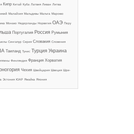
Кипр
ия
Китай
Куба
Латвия
Ливан
Литва
рикий
Малайзия
Мальдивы
Мальта
Марокко
ОАЭ
ика
Монако
Нидерланды
Норвегия
Перу
льша
Россия
Португалия
Румыния
Словакия
шелы
Сингапур
Сирия
Словения
ША
Турция
Украина
Таиланд
Тунис
Франция
Хорватия
иппины
Финляндия
рногория
Чехия
Швейцария
Швеция
Шри-
а
Эстония
ЮАР
Ямайка
Япония