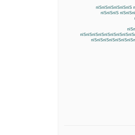
пїЅпїЅпїЅпїЅпїЅпїЅ п
пїЅпїЅпїЅ пїЅпїЅп
пїЅп
пїЅпїЅпїЅпїЅпїЅпїЅпїЅпїЅпїЅ
пїЅпїЅпїЅпїЅпїЅпїЅпїЅп