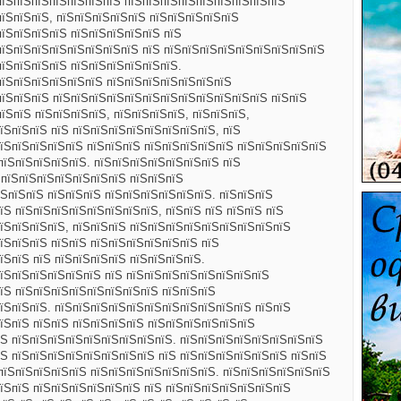
пїЅпїЅпїЅпїЅпїЅпїЅпїЅ пїЅпїЅпїЅпїЅпїЅпїЅпїЅпїЅпїЅ
пїЅпїЅпїЅ, пїЅпїЅпїЅпїЅпїЅ пїЅпїЅпїЅпїЅпїЅ
пїЅпїЅпїЅпїЅ пїЅпїЅпїЅпїЅпїЅ
пїЅ
пїЅпїЅпїЅпїЅпїЅпїЅпїЅпїЅ пїЅ пїЅпїЅпїЅпїЅпїЅпїЅпїЅпїЅпїЅ
пїЅпїЅпїЅпїЅ пїЅпїЅпїЅпїЅпїЅпїЅ.
пїЅпїЅпїЅпїЅпїЅпїЅ пїЅпїЅпїЅпїЅпїЅпїЅпїЅ
пїЅпїЅпїЅ пїЅпїЅпїЅпїЅпїЅпїЅпїЅпїЅпїЅпїЅпїЅпїЅ пїЅпїЅ
їЅпїЅ пїЅпїЅпїЅпїЅ, пїЅпїЅпїЅпїЅ, пїЅпїЅпїЅ,
їЅпїЅпїЅ пїЅ пїЅпїЅпїЅпїЅпїЅпїЅпїЅпїЅ, пїЅ
їЅпїЅпїЅпїЅпїЅ пїЅпїЅпїЅ пїЅпїЅпїЅпїЅпїЅ пїЅпїЅпїЅпїЅпїЅ
пїЅпїЅпїЅпїЅпїЅ. пїЅпїЅпїЅпїЅпїЅпїЅпїЅ пїЅ
 пїЅпїЅпїЅпїЅпїЅпїЅпїЅ пїЅпїЅпїЅ
ЅпїЅпїЅ пїЅпїЅпїЅ пїЅпїЅпїЅпїЅпїЅпїЅ. пїЅпїЅпїЅ
їЅ пїЅпїЅпїЅпїЅпїЅпїЅпїЅпїЅ, пїЅпїЅ пїЅ пїЅпїЅ пїЅ
їЅпїЅпїЅпїЅ, пїЅпїЅпїЅ пїЅпїЅпїЅпїЅпїЅпїЅпїЅпїЅпїЅ
їЅпїЅпїЅ пїЅпїЅ пїЅпїЅпїЅпїЅпїЅпїЅ пїЅ
їЅпїЅ пїЅ пїЅпїЅпїЅпїЅ пїЅпїЅпїЅпїЅ.
їЅпїЅпїЅпїЅпїЅпїЅ пїЅ пїЅпїЅпїЅпїЅпїЅпїЅпїЅпїЅ
їЅ пїЅпїЅпїЅпїЅпїЅпїЅпїЅпїЅ пїЅпїЅпїЅ
їЅпїЅпїЅ. пїЅпїЅпїЅпїЅпїЅпїЅпїЅпїЅпїЅпїЅпїЅ пїЅпїЅ
їЅпїЅ пїЅпїЅ пїЅпїЅпїЅпїЅ пїЅпїЅпїЅпїЅпїЅпїЅ
Ѕ пїЅпїЅпїЅпїЅпїЅпїЅпїЅпїЅпїЅ. пїЅпїЅпїЅпїЅпїЅпїЅпїЅпїЅ
Ѕ пїЅпїЅпїЅпїЅпїЅпїЅпїЅпїЅ пїЅ пїЅпїЅпїЅпїЅпїЅпїЅ пїЅпїЅ
пїЅпїЅпїЅпїЅпїЅ пїЅпїЅпїЅпїЅпїЅпїЅпїЅ. пїЅпїЅпїЅпїЅпїЅпїЅ
їЅпїЅ пїЅпїЅпїЅпїЅпїЅпїЅ пїЅ пїЅпїЅпїЅпїЅпїЅпїЅпїЅ