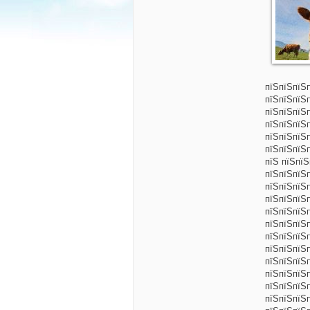
пїЅпїЅпїЅ
пїЅпїЅпїЅ
пїЅпїЅпїЅ
пїЅпїЅпїЅ
пїЅпїЅпїЅ
пїЅпїЅпїЅ
пїЅ пїЅпї
пїЅпїЅпїЅ
пїЅпїЅпїЅ
пїЅпїЅпїЅ
пїЅпїЅпїЅ
пїЅпїЅпїЅп
пїЅпїЅпїЅ
пїЅпїЅпїЅ
пїЅпїЅпїЅ
пїЅпїЅпїЅп
пїЅпїЅпїЅп
пїЅпїЅпїЅп