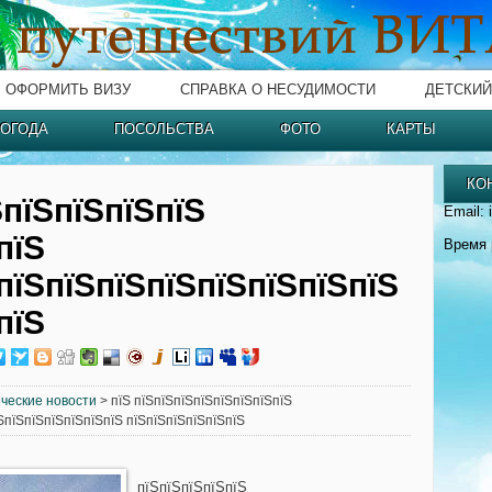
ОФОРМИТЬ ВИЗУ
СПРАВКА О НЕСУДИМОСТИ
ДЕТСКИЙ
ОГОДА
ПОСОЛЬСТВА
ФОТО
КАРТЫ
КО
ЅпїЅпїЅпїЅпїЅ
Email: 
пїЅ
Время 
пїЅпїЅпїЅпїЅпїЅпїЅпїЅпїЅ
пїЅ
ческие новости
> пїЅ пїЅпїЅпїЅпїЅпїЅпїЅпїЅпїЅ
ЅпїЅпїЅпїЅпїЅпїЅпїЅ пїЅпїЅпїЅпїЅпїЅпїЅ
пїЅпїЅпїЅпїЅпїЅ