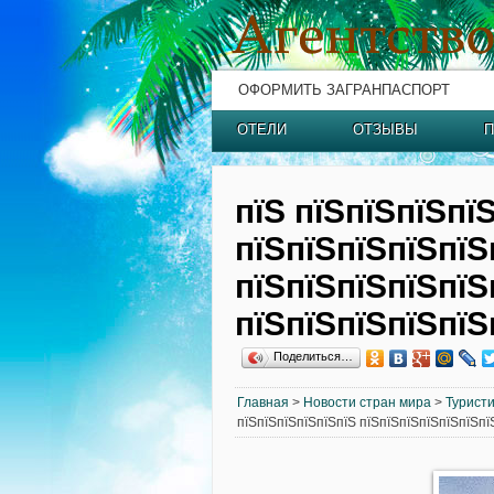
ОФОРМИТЬ ЗАГРАНПАСПОРТ
ОТЕЛИ
ОТЗЫВЫ
П
пїЅ пїЅпїЅпїЅпї
пїЅпїЅпїЅпїЅпїЅ
пїЅпїЅпїЅпїЅпїЅ
пїЅпїЅпїЅпїЅпїЅ
Поделиться…
Главная
>
Новости стран мира
>
Туристи
пїЅпїЅпїЅпїЅпїЅпїЅ пїЅпїЅпїЅпїЅпїЅпїЅпї