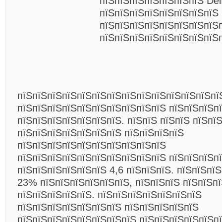
пїЅпїЅпїЅпїЅпїЅпїЅпїЅ Delf
пїЅпїЅпїЅпїЅпїЅпїЅпїЅпїЅ
пїЅпїЅпїЅпїЅпїЅпїЅпїЅпїЅ
пїЅпїЅпїЅпїЅпїЅпїЅпїЅпїЅ
пїЅпїЅпїЅпїЅпїЅпїЅпїЅпїЅпїЅпїЅпїЅпїЅпїЅпї
пїЅпїЅпїЅпїЅпїЅпїЅпїЅпїЅпїЅпїЅ пїЅпїЅпїЅп
пїЅпїЅпїЅпїЅпїЅпїЅпїЅ. пїЅпїЅ пїЅпїЅ пїЅпїЅ
пїЅпїЅпїЅпїЅпїЅпїЅпїЅ пїЅпїЅпїЅпїЅ
пїЅпїЅпїЅпїЅпїЅпїЅпїЅпїЅпїЅпїЅ
пїЅпїЅпїЅпїЅпїЅпїЅпїЅпїЅпїЅпїЅ пїЅпїЅпїЅп
пїЅпїЅпїЅпїЅпїЅпїЅ 4,6 пїЅпїЅпїЅ. пїЅпїЅпїЅ
23% пїЅпїЅпїЅпїЅпїЅпїЅ, пїЅпїЅпїЅ пїЅпїЅп
пїЅпїЅпїЅпїЅпїЅ. пїЅпїЅпїЅпїЅпїЅпїЅпїЅ
пїЅпїЅпїЅпїЅпїЅпїЅпїЅ пїЅпїЅпїЅпїЅпїЅ
пїЅпїЅпїЅпїЅпїЅпїЅпїЅпїЅ пїЅпїЅпїЅпїЅпїЅп