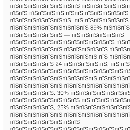
пїЅпїЅпїЅпїЅпїЅпїЅпїЅпїЅ пїЅпїЅпїЅпїЅпїЅп
пїЅпїЅ пїЅпїЅпїЅпїЅ пїЅпїЅ пїЅпїЅпїЅпїЅпїЅ
пїЅпїЅпїЅпїЅпїЅпїЅпїЅ. пїЅ пїЅпїЅпїЅпїЅпїЅ
пїЅпїЅпїЅпїЅпїЅпїЅпїЅпїЅпїЅ
89% пїЅпїЅпїЅ
пїЅпїЅпїЅпїЅпїЅпїЅ — пїЅпїЅпїЅпїЅпїЅпїЅ
пїЅпїЅпїЅпїЅпїЅпїЅпїЅпїЅпїЅпїЅпїЅпїЅ пїЅп
пїЅпїЅпїЅпїЅпїЅпїЅ пїЅпїЅпїЅпїЅпїЅ пїЅпїЅ
пїЅпїЅпїЅпїЅпїЅпїЅпїЅпїЅпїЅпїЅ пїЅ пїЅпїЅ
пїЅпїЅпїЅпїЅпїЅ 24 пїЅпїЅпїЅпїЅпїЅ, пїЅ пї
пїЅпїЅпїЅпїЅпїЅпїЅпїЅпїЅпїЅпїЅпїЅпїЅпїЅпї
пїЅпїЅпїЅпїЅпїЅпїЅпїЅпїЅпїЅпїЅ пїЅпїЅпїЅп
пїЅпїЅпїЅпїЅпїЅпїЅ пїЅпїЅпїЅпїЅпїЅпїЅпїЅпї
пїЅпїЅпїЅпїЅпїЅ. 30% пїЅпїЅпїЅпїЅпїЅпїЅпї
пїЅпїЅпїЅпїЅпїЅпїЅпїЅпїЅ пїЅ пїЅпїЅпїЅпїЅп
пїЅпїЅпїЅпїЅпїЅ, 25% пїЅпїЅпїЅпїЅпїЅпїЅпї
пїЅпїЅпїЅпїЅпїЅпїЅ пїЅпїЅпїЅпїЅпїЅпїЅпїЅп
пїЅпїЅпїЅпїЅпїЅпїЅпїЅпїЅ
пїЅпїЅпїЅпїЅпїЅпїЅпїЅпїЅпїЅпїЅпїЅпїЅпїЅ п