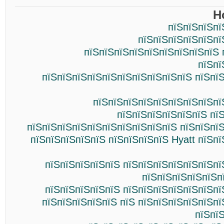
Н
пїЅпїЅпїЅпї
пїЅпїЅпїЅпїЅпїЅпї
пїЅпїЅпїЅпїЅпїЅпїЅпїЅпїЅпїЅ 
пїЅпї
пїЅпїЅпїЅпїЅпїЅпїЅпїЅпїЅпїЅпїЅ пїЅпї
пїЅпїЅпїЅпїЅпїЅпїЅпїЅпїЅпї
пїЅпїЅпїЅпїЅпїЅпїЅ пї
пїЅпїЅпїЅпїЅпїЅпїЅпїЅпїЅпїЅпїЅ пїЅпїЅпї
пїЅпїЅпїЅпїЅпїЅ пїЅпїЅпїЅпїЅ Hyatt пїЅп
пїЅпїЅпїЅпїЅпїЅ пїЅпїЅпїЅпїЅпїЅпїЅпї
пїЅпїЅпїЅпїЅпїЅпї
пїЅпїЅпїЅпїЅпїЅ пїЅпїЅпїЅпїЅпїЅпїЅпї
пїЅпїЅпїЅпїЅпїЅ пїЅ пїЅпїЅпїЅпїЅпїЅп
пїЅпї