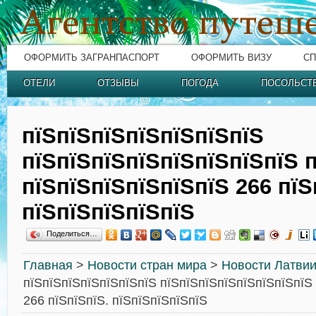
ОФОРМИТЬ ЗАГРАНПАСПОРТ
ОФОРМИТЬ ВИЗУ
СП
ОТЕЛИ
ОТЗЫВЫ
ПОГОДА
ПОСОЛЬСТ
пїЅпїЅпїЅпїЅпїЅпїЅпїЅ
пїЅпїЅпїЅпїЅпїЅпїЅпїЅпїЅ 
пїЅпїЅпїЅпїЅпїЅпїЅ 266 пїЅ
пїЅпїЅпїЅпїЅпїЅ
Поделиться…
Главная
>
Новости стран мира
>
Новости Латви
пїЅпїЅпїЅпїЅпїЅпїЅпїЅ пїЅпїЅпїЅпїЅпїЅпїЅпїЅпїЅ 
266 пїЅпїЅпїЅ. пїЅпїЅпїЅпїЅпїЅ