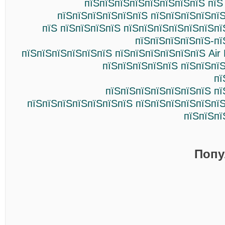
пїЅпїЅпїЅпїЅпїЅпїЅпїЅпїЅ пїЅ
пїЅпїЅпїЅпїЅпїЅпїЅ пїЅпїЅпїЅпїЅпї
пїЅ пїЅпїЅпїЅпїЅ пїЅпїЅпїЅпїЅпїЅпїЅп
пїЅпїЅпїЅпїЅпїЅ-пї
пїЅпїЅпїЅпїЅпїЅпїЅ пїЅпїЅпїЅпїЅпїЅпїЅ Air B
пїЅпїЅпїЅпїЅпїЅ пїЅпїЅпї
пї
пїЅпїЅпїЅпїЅпїЅпїЅпїЅ пї
пїЅпїЅпїЅпїЅпїЅпїЅпїЅ пїЅпїЅпїЅпїЅпїЅпї
пїЅпїЅпї
Попу