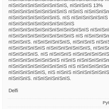
пїЅпїЅпїЅпїЅпїЅпїЅпїЅпїЅ, пїЅпїЅпїЅ 13%
пїЅпїЅпїЅпїЅпїЅпїЅпїЅпїЅ пїЅпїЅ пїЅпїЅпїЅп
пїЅпїЅпїЅпїЅпїЅпїЅпїЅ. пїЅ пїЅпїЅпїЅпїЅпїЅ
пїЅпїЅпїЅпїЅпїЅпїЅпїЅпїЅпїЅ
пїЅпїЅпїЅпїЅпїЅпїЅпїЅпїЅпїЅпїЅпїЅ пїЅпїЅп
пїЅпїЅпїЅпїЅпїЅпїЅпїЅпїЅпїЅ пїЅ пїЅпїЅпїЅп
пїЅпїЅпїЅ. пїЅпїЅпїЅпїЅпїЅ, пїЅпїЅпїЅ пїЅпї
пїЅпїЅпїЅпїЅпїЅ пїЅпїЅпїЅпїЅпїЅпїЅ, пїЅпїЅ
пїЅпїЅпїЅпїЅ. пїЅ пїЅпїЅпїЅ пїЅпїЅпїЅпїЅпїЅ
пїЅпїЅпїЅпїЅпїЅпїЅпїЅ пїЅпїЅ пїЅпїЅпїЅпїЅп
пїЅпїЅпїЅпїЅпїЅпїЅпїЅпїЅ пїЅ пїЅпїЅпїЅпїЅп
пїЅпїЅпїЅпїЅпїЅ, пїЅ пїЅпїЅ пїЅпїЅпїЅпїЅпї
пїЅпїЅпїЅ. пїЅпїЅпїЅпїЅпїЅ.
Delfi
Ру