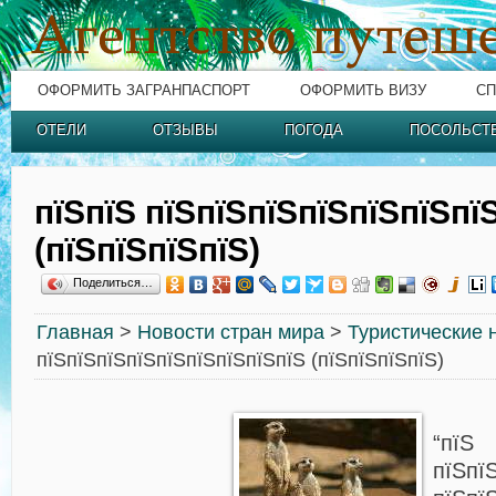
ОФОРМИТЬ ЗАГРАНПАСПОРТ
ОФОРМИТЬ ВИЗУ
СП
ОТЕЛИ
ОТЗЫВЫ
ПОГОДА
ПОСОЛЬСТ
пїЅпїЅ пїЅпїЅпїЅпїЅпїЅпїЅпї
(пїЅпїЅпїЅпїЅ)
Поделиться…
Главная
>
Новости стран мира
>
Туристические 
пїЅпїЅпїЅпїЅпїЅпїЅпїЅпїЅпїЅ (пїЅпїЅпїЅпїЅ)
“пїЅ
пїЅпї