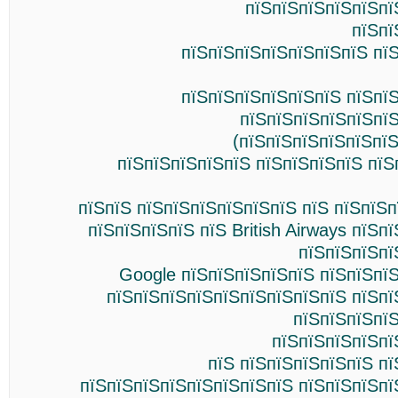
пїЅпїЅпїЅпїЅпїЅпї
пїЅпї
пїЅпїЅпїЅпїЅпїЅпїЅпїЅ пї
пїЅпїЅпїЅпїЅпїЅпїЅ пїЅпї
пїЅпїЅпїЅпїЅпїЅпїЅ
(пїЅпїЅпїЅпїЅпїЅпї
пїЅпїЅпїЅпїЅпїЅ пїЅпїЅпїЅпїЅ пїЅ
пїЅпїЅ пїЅпїЅпїЅпїЅпїЅпїЅ пїЅ пїЅпїЅ
пїЅпїЅпїЅпїЅ пїЅ British Airways пїЅп
пїЅпїЅпїЅпї
Google пїЅпїЅпїЅпїЅпїЅ пїЅпїЅпї
пїЅпїЅпїЅпїЅпїЅпїЅпїЅпїЅпїЅ пїЅпї
пїЅпїЅпїЅпї
пїЅпїЅпїЅпїЅпї
пїЅ пїЅпїЅпїЅпїЅпїЅ п
пїЅпїЅпїЅпїЅпїЅпїЅпїЅпїЅ пїЅпїЅпїЅпї