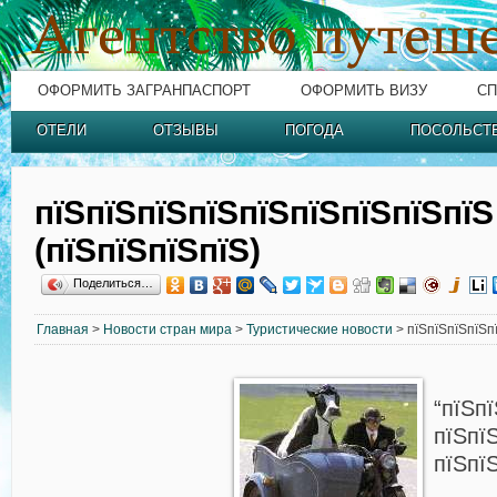
ОФОРМИТЬ ЗАГРАНПАСПОРТ
ОФОРМИТЬ ВИЗУ
СП
ОТЕЛИ
ОТЗЫВЫ
ПОГОДА
ПОСОЛЬСТ
пїЅпїЅпїЅпїЅпїЅпїЅпїЅпїЅпїЅ
(пїЅпїЅпїЅпїЅ)
Поделиться…
Главная
>
Новости стран мира
>
Туристические новости
> пїЅпїЅпїЅпїЅпї
“пїЅп
пїЅпї
пїЅпї