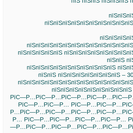
пїЅ пїЅпїЅ пїЅпїЅпїЅ п
пїЅпїЅпї
пїЅпїЅпїЅпїЅпїЅпїЅпїЅпїЅпїЅпїЅ
пїЅпїЅпїЅпї
пїЅпїЅпїЅпїЅпїЅпїЅпїЅпїЅпїЅпїЅпїЅпїЅ
пїЅпїЅпїЅпїЅпїЅ пїЅпїЅпїЅпїЅпїЅпїЅпїЅпї
пїЅпїЅ п
пїЅпїЅпїЅпїЅпїЅпїЅпїЅпїЅпїЅпїЅ пїЅпї
пїЅпїЅ пїЅпїЅпїЅпїЅпїЅпїЅпїЅ – 3
пїЅпїЅпїЅпїЅпїЅпїЅпїЅпїЅпїЅпїЅпїЅпїЅпїЅ
пїЅпїЅпїЅпїЅпїЅпїЅпїЅпїЅпїЅ
РїС—Р…РїС—Р…РїС—Р…РїС—Р…РїС—
РїС—Р…РїС—Р… РїС—Р…РїС—Р…Рї
Р…РїС—Р…РїС—Р…РїС—Р…РїС—Р…Рї
Р… РїС—Р…РїС—Р…РїС—Р…РїС—Р… Р
—Р…РїС—Р…РїС—Р…РїС—Р…РїС—Р…Р