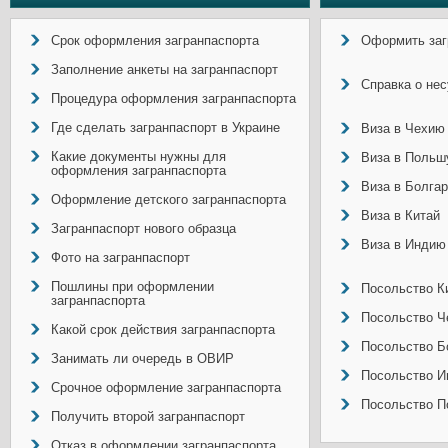
Срок оформления загранпаспорта
Оформить заг
Заполнение анкеты на загранпаспорт
Справка о не
Процедура оформления загранпаспорта
Где сделать загранпаспорт в Украине
Виза в Чехию
Какие документы нужны для
Виза в Польш
оформления загранпаспорта
Виза в Болга
Оформление детского загранпаспорта
Виза в Китай
Загранпаспорт нового образца
Виза в Индию
Фото на загранпаспорт
Пошлины при оформлении
Посольство Ки
загранпаспорта
Посольство Ч
Какой срок действия загранпаспорта
Посольство Б
Занимать ли очередь в ОВИР
Посольство И
Срочное оформление загранпаспорта
Посольство П
Получить второй загранпаспорт
Отказ в оформлении загранпаспорта