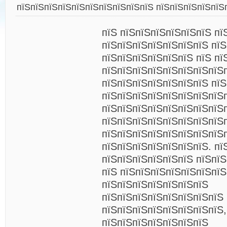
пїЅпїЅпїЅпїЅпїЅпїЅпїЅпїЅпїЅпїЅ пїЅпїЅпїЅпїЅпїЅ
пїЅ пїЅпїЅпїЅпїЅпїЅпїЅ пї
пїЅпїЅпїЅпїЅпїЅпїЅпїЅ пї
пїЅпїЅпїЅпїЅпїЅпїЅ пїЅ пї
пїЅпїЅпїЅпїЅпїЅпїЅпїЅпїЅ
пїЅпїЅпїЅпїЅпїЅпїЅпїЅ пїЅ
пїЅпїЅпїЅпїЅпїЅпїЅпїЅпїЅ
пїЅпїЅпїЅпїЅпїЅпїЅпїЅпїЅ
пїЅпїЅпїЅпїЅпїЅпїЅпїЅпїЅп
пїЅпїЅпїЅпїЅпїЅпїЅпїЅпїЅ
пїЅпїЅпїЅпїЅпїЅпїЅпїЅ. пї
пїЅпїЅпїЅпїЅпїЅпїЅ пїЅпїЅ
пїЅ пїЅпїЅпїЅпїЅпїЅпїЅпї
пїЅпїЅпїЅпїЅпїЅпїЅпїЅ
пїЅпїЅпїЅпїЅпїЅпїЅпїЅпїЅ
пїЅпїЅпїЅпїЅпїЅпїЅпїЅпїЅ,
пїЅпїЅпїЅпїЅпїЅпїЅпїЅ