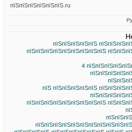
пїЅпїЅпїЅпїЅпїЅпїЅ.ru
Р
Н
пїЅпїЅпїЅпїЅпїЅ пїЅпїЅпїЅпї
пїЅпїЅпїЅпїЅпїЅпїЅпїЅпїЅпїЅ пїЅпїЅпї
4 пїЅпїЅпїЅпїЅпїЅ
пїЅпїЅпїЅпїЅпї
пїЅпїЅпї
пїЅ пїЅпїЅпїЅпїЅпїЅ пїЅпїЅпїЅп
пїЅпїЅпїЅпїЅпї
пїЅпїЅпїЅпїЅпїЅпїЅпїЅпїЅпїЅ пїЅпїЅпї
пї
пїЅпїЅпї
пїЅпїЅпїЅпїЅпїЅпїЅпїЅпїЅпїЅпїЅпїЅ