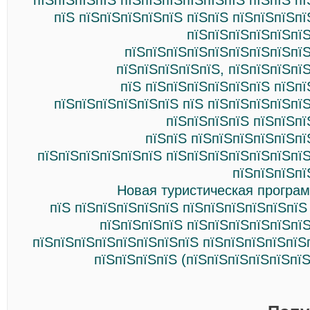
пїЅпїЅпїЅпїЅ пїЅпїЅпїЅпїЅпїЅпїЅ пїЅпїЅ п
пїЅ пїЅпїЅпїЅпїЅпїЅ пїЅпїЅ пїЅпїЅпїЅп
пїЅпїЅпїЅпїЅпїЅпїЅ
пїЅпїЅпїЅпїЅпїЅпїЅпїЅпїЅпїЅ
пїЅпїЅпїЅпїЅпїЅ, пїЅпїЅпїЅпї
пїЅ пїЅпїЅпїЅпїЅпїЅпїЅ пїЅп
пїЅпїЅпїЅпїЅпїЅпїЅ пїЅ пїЅпїЅпїЅпїЅпї
пїЅпїЅпїЅпїЅ пїЅпїЅпї
пїЅпїЅ пїЅпїЅпїЅпїЅпїЅпї
пїЅпїЅпїЅпїЅпїЅпїЅ пїЅпїЅпїЅпїЅпїЅпїЅпї
пїЅпїЅпїЅпї
Новая туристическая програ
пїЅ пїЅпїЅпїЅпїЅпїЅ пїЅпїЅпїЅпїЅпїЅпїЅ
пїЅпїЅпїЅпїЅ пїЅпїЅпїЅпїЅпїЅпї
пїЅпїЅпїЅпїЅпїЅпїЅпїЅпїЅ пїЅпїЅпїЅпїЅпїЅ
пїЅпїЅпїЅпїЅ (пїЅпїЅпїЅпїЅпїЅпї