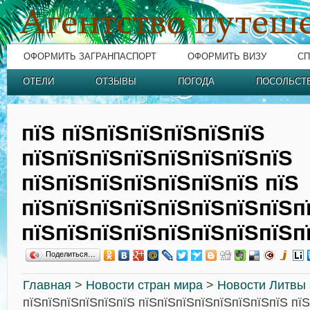
ОФОРМИТЬ ЗАГРАНПАСПОРТ
ОФОРМИТЬ ВИЗУ
СП
ОТЕЛИ
ОТЗЫВЫ
ПОГОДА
ПОСОЛЬСТ
пїЅ пїЅпїЅпїЅпїЅпїЅпїЅ
пїЅпїЅпїЅпїЅпїЅпїЅпїЅпїЅ
пїЅпїЅпїЅпїЅпїЅпїЅпїЅ пїЅ
пїЅпїЅпїЅпїЅпїЅпїЅпїЅпїЅп
пїЅпїЅпїЅпїЅпїЅпїЅпїЅпїЅп
Поделиться…
Главная
>
Новости стран мира
>
Новости Литвы
пїЅпїЅпїЅпїЅпїЅпїЅ пїЅпїЅпїЅпїЅпїЅпїЅпїЅпїЅ пїЅ