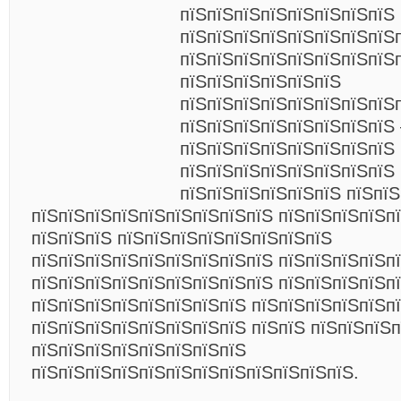
пїЅпїЅпїЅпїЅпїЅпїЅпїЅпїЅ
пїЅпїЅпїЅпїЅпїЅпїЅпїЅпїЅ
пїЅпїЅпїЅпїЅпїЅпїЅпїЅпїЅ
пїЅпїЅпїЅпїЅпїЅпїЅ
пїЅпїЅпїЅпїЅпїЅпїЅпїЅпїЅ
пїЅпїЅпїЅпїЅпїЅпїЅпїЅпїЅ
пїЅпїЅпїЅпїЅпїЅпїЅпїЅпїЅ
пїЅпїЅпїЅпїЅпїЅпїЅпїЅпїЅ 
пїЅпїЅпїЅпїЅпїЅпїЅ пїЅпїЅ
пїЅпїЅпїЅпїЅпїЅпїЅпїЅпїЅпїЅ пїЅпїЅпїЅпїЅпї
пїЅпїЅпїЅ пїЅпїЅпїЅпїЅпїЅпїЅпїЅпїЅ
пїЅпїЅпїЅпїЅпїЅпїЅпїЅпїЅпїЅ пїЅпїЅпїЅпїЅпї
пїЅпїЅпїЅпїЅпїЅпїЅпїЅпїЅпїЅ пїЅпїЅпїЅпїЅп
пїЅпїЅпїЅпїЅпїЅпїЅпїЅпїЅ пїЅпїЅпїЅпїЅпїЅп
пїЅпїЅпїЅпїЅпїЅпїЅпїЅпїЅ пїЅпїЅ пїЅпїЅпїЅ
пїЅпїЅпїЅпїЅпїЅпїЅпїЅпїЅ
пїЅпїЅпїЅпїЅпїЅпїЅпїЅпїЅпїЅпїЅпїЅпїЅ.