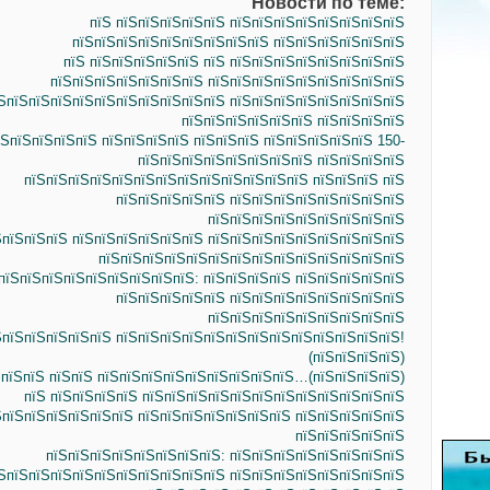
Новости по теме:
пїЅ пїЅпїЅпїЅпїЅпїЅ пїЅпїЅпїЅпїЅпїЅпїЅпїЅпїЅ
пїЅпїЅпїЅпїЅпїЅпїЅпїЅпїЅпїЅ пїЅпїЅпїЅпїЅпїЅпїЅ
пїЅ пїЅпїЅпїЅпїЅпїЅ пїЅ пїЅпїЅпїЅпїЅпїЅпїЅпїЅпїЅ
пїЅпїЅпїЅпїЅпїЅпїЅпїЅ пїЅпїЅпїЅпїЅпїЅпїЅпїЅпїЅпїЅ
ЅпїЅпїЅпїЅпїЅпїЅпїЅпїЅпїЅпїЅпїЅ пїЅпїЅпїЅпїЅпїЅпїЅпїЅпїЅ
пїЅпїЅпїЅпїЅпїЅпїЅ пїЅпїЅпїЅпїЅ
їЅпїЅпїЅпїЅпїЅ пїЅпїЅпїЅпїЅ пїЅпїЅпїЅ пїЅпїЅпїЅпїЅпїЅ 150-
пїЅпїЅпїЅпїЅпїЅпїЅпїЅпїЅ пїЅпїЅпїЅпїЅ
пїЅпїЅпїЅпїЅпїЅпїЅпїЅпїЅпїЅпїЅпїЅпїЅпїЅ пїЅпїЅпїЅ пїЅ
пїЅпїЅпїЅпїЅпїЅ пїЅпїЅпїЅпїЅпїЅпїЅпїЅпїЅ
пїЅпїЅпїЅпїЅпїЅпїЅпїЅпїЅпїЅ
ЅпїЅпїЅпїЅ пїЅпїЅпїЅпїЅпїЅпїЅ пїЅпїЅпїЅпїЅпїЅпїЅпїЅпїЅпїЅ
пїЅпїЅпїЅпїЅпїЅпїЅпїЅпїЅпїЅпїЅпїЅпїЅпїЅпїЅ
пїЅпїЅпїЅпїЅпїЅпїЅпїЅпїЅпїЅ: пїЅпїЅпїЅпїЅ пїЅпїЅпїЅпїЅпїЅ
пїЅпїЅпїЅпїЅпїЅ пїЅпїЅпїЅпїЅпїЅпїЅпїЅпїЅ
пїЅпїЅпїЅпїЅпїЅпїЅпїЅпїЅпїЅ
ЅпїЅпїЅпїЅпїЅпїЅ пїЅпїЅпїЅпїЅпїЅпїЅпїЅпїЅпїЅпїЅпїЅпїЅпїЅ!
(пїЅпїЅпїЅпїЅ)
ЅпїЅпїЅ пїЅпїЅ пїЅпїЅпїЅпїЅпїЅпїЅпїЅпїЅпїЅ…(пїЅпїЅпїЅпїЅ)
пїЅ пїЅпїЅпїЅпїЅ пїЅпїЅпїЅпїЅпїЅпїЅпїЅпїЅпїЅпїЅпїЅпїЅ
ЅпїЅпїЅпїЅпїЅпїЅпїЅ пїЅпїЅпїЅпїЅпїЅпїЅпїЅ пїЅпїЅпїЅпїЅпїЅ
пїЅпїЅпїЅпїЅпїЅ
пїЅпїЅпїЅпїЅпїЅпїЅпїЅпїЅ: пїЅпїЅпїЅпїЅпїЅпїЅпїЅпїЅ
ЅпїЅпїЅпїЅпїЅпїЅпїЅпїЅпїЅпїЅпїЅ пїЅпїЅпїЅпїЅпїЅпїЅпїЅпїЅ