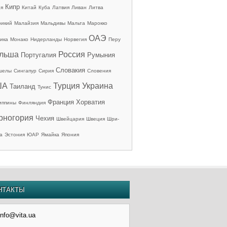
Кипр
ия
Китай
Куба
Латвия
Ливан
Литва
рикий
Малайзия
Мальдивы
Мальта
Марокко
ОАЭ
ика
Монако
Нидерланды
Норвегия
Перу
льша
Россия
Португалия
Румыния
Словакия
шелы
Сингапур
Сирия
Словения
ША
Турция
Украина
Таиланд
Тунис
Франция
Хорватия
иппины
Финляндия
рногория
Чехия
Швейцария
Швеция
Шри-
а
Эстония
ЮАР
Ямайка
Япония
НТАКТЫ
info@vita.ua