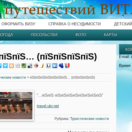
ОФОРМИТЬ ВИЗУ
СПРАВКА О НЕСУДИМОСТИ
ДЕТСКИЙ
ОГОДА
ПОСОЛЬСТВА
ФОТО
КАРТЫ
КО
пїЅпїЅ… (пїЅпїЅпїЅпїЅ)
Email: 
Время 
ческие новости
> пїЅпїЅпїЅпїЅпїЅпїЅпїЅ… (пїЅпїЅпїЅпїЅ)
“…пїЅпїЅ пїЅпїЅпїЅпїЅпїЅпїЅпїЅпїЅ”
travel.ukr.net
Рубрика:
Туристические новости