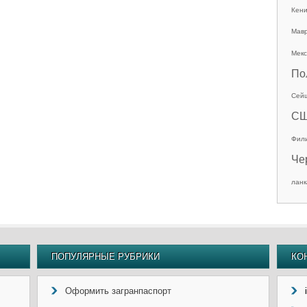
Кен
Мав
Мекс
По
Сей
С
Фил
Че
ланк
ПОПУЛЯРНЫЕ РУБРИКИ
КО
Оформить загранпаспорт