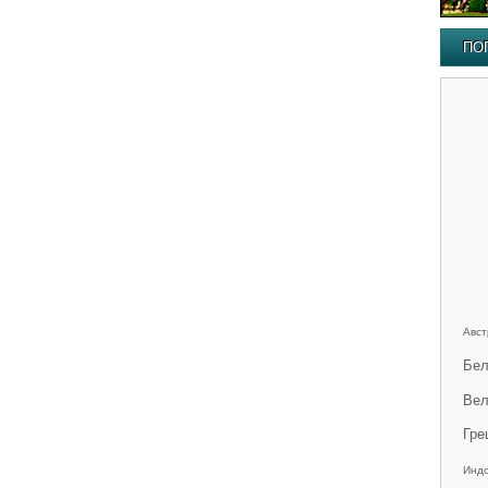
ПО
Авст
Бел
Вел
Гре
Инд