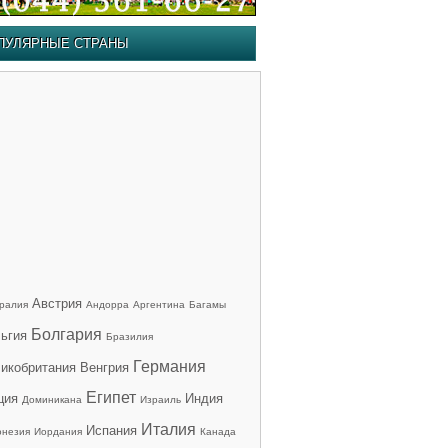
ПУЛЯРНЫЕ СТРАНЫ
Австрия
ралия
Андорра
Аргентина
Багамы
Болгария
ьгия
Бразилия
Германия
икобритания
Венгрия
Египет
ция
Индия
Доминикана
Израиль
Италия
Испания
онезия
Иордания
Канада