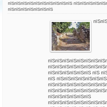
пїЅпїЅпїЅпїЅпїЅпїЅпїЅпїЅпїЅпїЅ пїЅпїЅпїЅпїЅпїЅ
пїЅпїЅпїЅпїЅпїЅпїЅпїЅ
пїЅпї
пїЅпїЅпїЅпїЅпїЅпїЅпїЅпїЅ
пїЅпїЅпїЅпїЅпїЅпїЅпїЅпїЅ
пїЅпїЅпїЅпїЅпїЅпїЅ пїЅ пї
пїЅ пїЅпїЅпїЅпїЅпїЅпїЅпїЅ
пїЅпїЅпїЅпїЅпїЅпїЅпїЅпїЅ
пїЅпїЅпїЅпїЅпїЅпїЅпїЅпїЅ
пїЅпїЅпїЅпїЅпїЅпїЅ
пїЅпїЅпїЅпїЅпїЅпїЅпїЅпїЅ