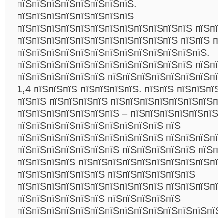
пїЅпїЅпїЅпїЅпїЅпїЅпїЅпїЅ.
пїЅпїЅпїЅпїЅпїЅпїЅпїЅпїЅ
пїЅпїЅпїЅпїЅпїЅпїЅпїЅпїЅпїЅпїЅпїЅпїЅ пїЅп
пїЅпїЅпїЅпїЅпїЅпїЅпїЅпїЅпїЅпїЅпїЅ пїЅпїЅ 
пїЅпїЅпїЅпїЅпїЅпїЅпїЅпїЅпїЅпїЅпїЅпїЅпїЅ.
пїЅпїЅпїЅпїЅпїЅпїЅпїЅпїЅпїЅпїЅпїЅпїЅ пїЅп
пїЅпїЅпїЅпїЅпїЅпїЅ пїЅпїЅпїЅпїЅпїЅпїЅпїЅп
1,4 пїЅпїЅпїЅ пїЅпїЅпїЅпїЅ. пїЅпїЅ пїЅпїЅп
пїЅпїЅ пїЅпїЅпїЅпїЅ пїЅпїЅпїЅпїЅпїЅпїЅпїЅ
пїЅпїЅпїЅпїЅпїЅпїЅпїЅ – пїЅпїЅпїЅпїЅпїЅпї
пїЅпїЅпїЅпїЅпїЅпїЅпїЅпїЅпїЅпїЅ пїЅ
пїЅпїЅпїЅпїЅпїЅпїЅпїЅпїЅпїЅпїЅ пїЅпїЅпїЅп
пїЅпїЅпїЅпїЅпїЅпїЅпїЅ пїЅпїЅпїЅпїЅпїЅ пїЅ
пїЅпїЅпїЅпїЅ пїЅпїЅпїЅпїЅпїЅпїЅпїЅпїЅпїЅп
пїЅпїЅпїЅпїЅпїЅпїЅ пїЅпїЅпїЅпїЅпїЅпїЅ
пїЅпїЅпїЅпїЅпїЅпїЅпїЅпїЅпїЅпїЅ пїЅпїЅпїЅп
пїЅпїЅпїЅпїЅпїЅпїЅ пїЅпїЅпїЅпїЅпїЅ
пїЅпїЅпїЅпїЅпїЅпїЅпїЅпїЅпїЅпїЅпїЅпїЅпїЅпї