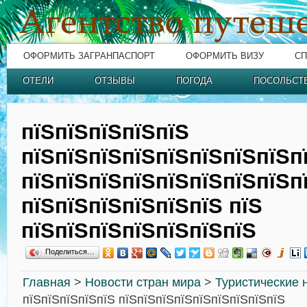
ОФОРМИТЬ ЗАГРАНПАСПОРТ
ОФОРМИТЬ ВИЗУ
СП
ОТЕЛИ
ОТЗЫВЫ
ПОГОДА
ПОСОЛЬСТ
пїЅпїЅпїЅпїЅпїЅ
пїЅпїЅпїЅпїЅпїЅпїЅпїЅпїЅп
пїЅпїЅпїЅпїЅпїЅпїЅпїЅпїЅп
пїЅпїЅпїЅпїЅпїЅпїЅ пїЅ
пїЅпїЅпїЅпїЅпїЅпїЅпїЅ
Поделиться…
Главная
>
Новости стран мира
>
Туристические 
пїЅпїЅпїЅпїЅпїЅ пїЅпїЅпїЅпїЅпїЅпїЅпїЅпїЅпїЅ