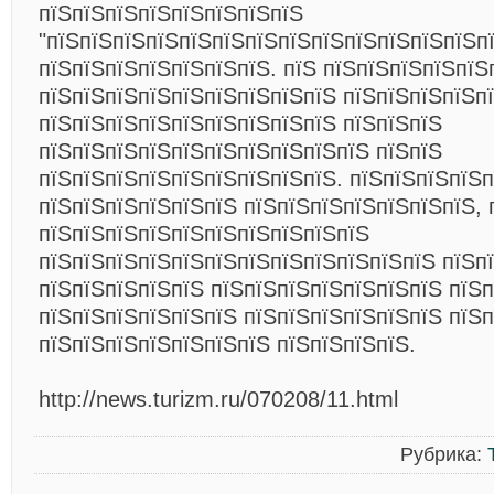
пїЅпїЅпїЅпїЅпїЅпїЅпїЅпїЅ
"пїЅпїЅпїЅпїЅпїЅпїЅпїЅпїЅпїЅпїЅпїЅпїЅпїЅп
пїЅпїЅпїЅпїЅпїЅпїЅпїЅ. пїЅ пїЅпїЅпїЅпїЅпїЅ
пїЅпїЅпїЅпїЅпїЅпїЅпїЅпїЅпїЅ пїЅпїЅпїЅпїЅп
пїЅпїЅпїЅпїЅпїЅпїЅпїЅпїЅпїЅ пїЅпїЅпїЅ
пїЅпїЅпїЅпїЅпїЅпїЅпїЅпїЅпїЅпїЅ пїЅпїЅ
пїЅпїЅпїЅпїЅпїЅпїЅпїЅпїЅпїЅ. пїЅпїЅпїЅпїЅ
пїЅпїЅпїЅпїЅпїЅпїЅ пїЅпїЅпїЅпїЅпїЅпїЅпїЅ, 
пїЅпїЅпїЅпїЅпїЅпїЅпїЅпїЅпїЅпїЅ
пїЅпїЅпїЅпїЅпїЅпїЅпїЅпїЅпїЅпїЅпїЅпїЅ пїЅп
пїЅпїЅпїЅпїЅпїЅ пїЅпїЅпїЅпїЅпїЅпїЅпїЅ пїЅп
пїЅпїЅпїЅпїЅпїЅпїЅ пїЅпїЅпїЅпїЅпїЅпїЅ пїЅп
пїЅпїЅпїЅпїЅпїЅпїЅпїЅ пїЅпїЅпїЅпїЅ.
http://news.turizm.ru/070208/11.html
Рубрика: