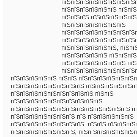
пїЅпїЅпїЅпїЅпїЅпїЅпїЅпїЅ
пїЅпїЅпїЅпїЅпїЅпїЅ пїЅпїЅ
пїЅпїЅпїЅ пїЅпїЅпїЅпїЅпї
пїЅпїЅпїЅпїЅпїЅпїЅпїЅ
пїЅпїЅпїЅпїЅпїЅпїЅпїЅпїЅ
пїЅпїЅпїЅпїЅпїЅпїЅпїЅпїЅп
пїЅпїЅпїЅпїЅпїЅпїЅ, пїЅпї
пїЅпїЅпїЅпїЅпїЅ пїЅпїЅпї
пїЅпїЅпїЅпїЅпїЅпїЅпїЅ пїЅ
пїЅпїЅпїЅпїЅпїЅпїЅпїЅпїЅ
пїЅпїЅпїЅпїЅпїЅ пїЅпїЅ пїЅпїЅпїЅпїЅпїЅпїЅп
пїЅпїЅпїЅпїЅпїЅпїЅпїЅпїЅ пїЅпїЅпїЅпїЅпїЅп
пїЅпїЅпїЅпїЅпїЅпїЅпїЅпїЅпїЅ пїЅпїЅ
пїЅпїЅпїЅпїЅпїЅпїЅпїЅпїЅпїЅпїЅ
пїЅпїЅпїЅпїЅпїЅпїЅпїЅпїЅпїЅпїЅпїЅпїЅпїЅ п
пїЅпїЅпїЅпїЅпїЅпїЅпїЅ пїЅ пїЅпїЅпїЅпїЅпїЅ
пїЅпїЅпїЅпїЅпїЅпїЅпїЅпїЅ. пїЅпїЅ пїЅпїЅпїЅ
пїЅпїЅпїЅпїЅпїЅпїЅпїЅ, пїЅпїЅпїЅпїЅпїЅпїЅ