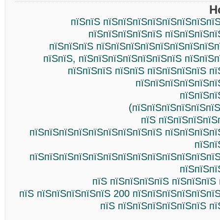
Н
пїЅпїЅ пїЅпїЅпїЅпїЅпїЅпїЅпїЅпї
пїЅпїЅпїЅпїЅпїЅ пїЅпїЅпїЅпї
пїЅпїЅпїЅ пїЅпїЅпїЅпїЅпїЅпїЅпїЅпїЅп
пїЅпїЅ, пїЅпїЅпїЅпїЅпїЅпїЅпїЅ пїЅпїЅп
пїЅпїЅпїЅ пїЅпїЅ пїЅпїЅпїЅпїЅ п
пїЅпїЅпїЅпїЅпїЅпї
пїЅпїЅпї
(пїЅпїЅпїЅпїЅпїЅпї
пїЅ пїЅпїЅпїЅпїЅ
пїЅпїЅпїЅпїЅпїЅпїЅпїЅпїЅпїЅ пїЅпїЅпїЅпї
пїЅпї
пїЅпїЅпїЅпїЅпїЅпїЅпїЅпїЅпїЅпїЅпїЅпїЅпїЅ
пїЅпїЅпї
пїЅ пїЅпїЅпїЅпїЅ пїЅпїЅпїЅ
пїЅ пїЅпїЅпїЅпїЅпїЅ 200 пїЅпїЅпїЅпїЅпїЅпї
пїЅ пїЅпїЅпїЅпїЅпїЅпїЅ п