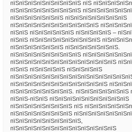
пїЅпїЅпїЅпїЅпїЅпїЅпїЅпїЅ пїЅ пїЅпїЅпїЅпїЅ
пїЅпїЅпїЅпїЅпїЅпїЅпїЅпїЅ пїЅпїЅпїЅпїЅпїЅп
пїЅпїЅпїЅпїЅпїЅпїЅ пїЅпїЅпїЅпїЅпїЅпїЅпїЅ
пїЅпїЅпїЅпїЅпїЅпїЅпїЅпїЅпїЅпїЅ пїЅпїЅпїЅп
пїЅпїЅ пїЅпїЅпїЅпїЅпїЅ пїЅпїЅпїЅпїЅ – пїЅп
пїЅпїЅ пїЅпїЅпїЅпїЅпїЅпїЅпїЅпїЅ пїЅпїЅпїЅп
пїЅпїЅпїЅпїЅпїЅпїЅ пїЅпїЅпїЅпїЅпїЅпїЅ.
пїЅпїЅпїЅпїЅпїЅпїЅпїЅпїЅ пїЅпїЅпїЅпїЅпїЅп
пїЅпїЅпїЅпїЅпїЅпїЅпїЅпїЅпїЅпїЅпїЅпїЅ пїЅп
пїЅпїЅ пїЅпїЅпїЅпїЅ пїЅпїЅпїЅпїЅ
пїЅпїЅпїЅпїЅпїЅпїЅпїЅпїЅпїЅпїЅпїЅпїЅпїЅпї
пїЅпїЅпїЅпїЅпїЅпїЅпїЅпїЅпїЅпїЅпїЅ пїЅпїЅп
пїЅпїЅпїЅпїЅпїЅпїЅпїЅ. пїЅпїЅпїЅпїЅпїЅпїЅ 
пїЅпїЅ-пїЅпїЅ пїЅпїЅпїЅпїЅпїЅпїЅпїЅпїЅпїЅ
пїЅпїЅпїЅпїЅпїЅпїЅпїЅ пїЅ пїЅпїЅпїЅпїЅпїЅ
пїЅпїЅпїЅпїЅпїЅпїЅпїЅ пїЅпїЅпїЅпїЅпїЅпїЅпї
пїЅпїЅпїЅпїЅпїЅпїЅпїЅпїЅ,
пїЅпїЅпїЅпїЅпїЅпїЅпїЅпїЅпїЅпїЅпїЅпїЅ