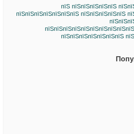
пїЅ пїЅпїЅпїЅпїЅпїЅ пїЅп
пїЅпїЅпїЅпїЅпїЅпїЅпїЅ пїЅпїЅпїЅпїЅпїЅ п
пїЅпїЅпї
пїЅпїЅпїЅпїЅпїЅпїЅпїЅпїЅпїЅпїЅ
пїЅпїЅпїЅпїЅпїЅпїЅпїЅ пї
Попу