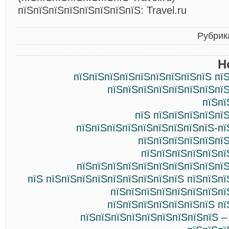
пїЅпїЅпїЅпїЅпїЅпїЅпїЅпїЅ: Travel.ru
Рубрик
Н
пїЅпїЅпїЅпїЅпїЅпїЅпїЅпїЅпїЅ пї
пїЅпїЅпїЅпїЅпїЅпїЅпїЅпїЅ
пїЅпї
пїЅ пїЅпїЅпїЅпїЅпї
пїЅпїЅпїЅпїЅпїЅпїЅпїЅпїЅпїЅ-пї
пїЅпїЅпїЅпїЅпїЅпїЅ
пїЅпїЅпїЅпїЅпїЅпї
пїЅпїЅпїЅпїЅпїЅпїЅпїЅпїЅпїЅпїЅ
пїЅ пїЅпїЅпїЅпїЅпїЅпїЅпїЅпїЅпїЅ пїЅпїЅп
пїЅпїЅпїЅпїЅпїЅпїЅпїЅпї
пїЅпїЅпїЅпїЅпїЅпїЅпїЅ пї
пїЅпїЅпїЅпїЅпїЅпїЅпїЅпїЅпїЅ –