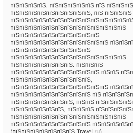
пїЅпїЅпїЅпїЅ, пїЅпїЅпїЅпїЅпїЅ пїЅ пїЅпїЅпї
пїЅпїЅпїЅпїЅпїЅпїЅпїЅпїЅпїЅ, пїЅ пїЅпїЅпїЅ
пїЅпїЅпїЅпїЅпїЅпїЅпїЅпїЅпїЅпїЅпїЅпїЅпїЅпї
пїЅпїЅпїЅпїЅпїЅпїЅпїЅпїЅпїЅпїЅпїЅпїЅпїЅ
пїЅпїЅпїЅпїЅпїЅпїЅпїЅпїЅпїЅпїЅ
пїЅпїЅпїЅпїЅпїЅпїЅпїЅпїЅпїЅпїЅпїЅ пїЅпїЅп
пїЅпїЅпїЅпїЅпїЅпїЅпїЅпїЅпїЅ
пїЅпїЅпїЅпїЅпїЅпїЅпїЅпїЅпїЅпїЅпїЅпїЅпїЅ
пїЅпїЅпїЅпїЅпїЅпїЅпїЅ. пїЅпїЅпїЅ
пїЅпїЅпїЅпїЅпїЅпїЅпїЅпїЅпїЅпїЅ пїЅпїЅ пїЅ
пїЅпїЅпїЅпїЅпїЅпїЅпїЅпїЅпїЅ,
пїЅпїЅпїЅпїЅпїЅпїЅпїЅпїЅпїЅпїЅпїЅ пїЅпїЅп
пїЅпїЅпїЅпїЅпїЅпїЅпїЅпїЅпїЅ пїЅ пїЅпїЅпїЅ
пїЅпїЅпїЅпїЅпїЅпїЅпїЅ, пїЅпїЅ пїЅпїЅпїЅпїЅ
пїЅпїЅпїЅпїЅпїЅпїЅ, пїЅпїЅпїЅ пїЅпїЅпїЅпїЅ
пїЅпїЅпїЅпїЅпїЅпїЅпїЅпїЅпїЅпїЅпїЅпїЅпїЅ
пїЅпїЅпїЅпїЅпїЅпїЅпїЅпїЅпїЅ пїЅпїЅпїЅпїЅпї
(пїЅпїЅпїЅпїЅпїЅпїЅпїЅ Travel.ru)