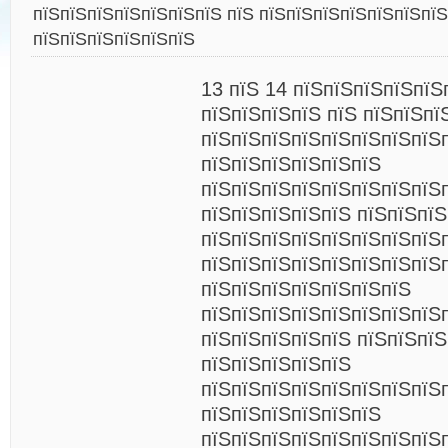
пїЅпїЅпїЅпїЅпїЅпїЅпїЅ пїЅ пїЅпїЅпїЅпїЅпїЅпїЅпї
пїЅпїЅпїЅпїЅпїЅпїЅ
13 пїЅ 14 пїЅпїЅпїЅпїЅпїЅ
пїЅпїЅпїЅпїЅ пїЅ пїЅпїЅпї
пїЅпїЅпїЅпїЅпїЅпїЅпїЅпїЅп
пїЅпїЅпїЅпїЅпїЅпїЅ
пїЅпїЅпїЅпїЅпїЅпїЅпїЅпїЅп
пїЅпїЅпїЅпїЅпїЅ пїЅпїЅпїЅ
пїЅпїЅпїЅпїЅпїЅпїЅпїЅпїЅ
пїЅпїЅпїЅпїЅпїЅпїЅпїЅпїЅ
пїЅпїЅпїЅпїЅпїЅпїЅпїЅ
пїЅпїЅпїЅпїЅпїЅпїЅпїЅпїЅ
пїЅпїЅпїЅпїЅпїЅ пїЅпїЅпїЅ
пїЅпїЅпїЅпїЅпїЅ
пїЅпїЅпїЅпїЅпїЅпїЅпїЅпїЅ
пїЅпїЅпїЅпїЅпїЅпїЅ
пїЅпїЅпїЅпїЅпїЅпїЅпїЅпїЅ