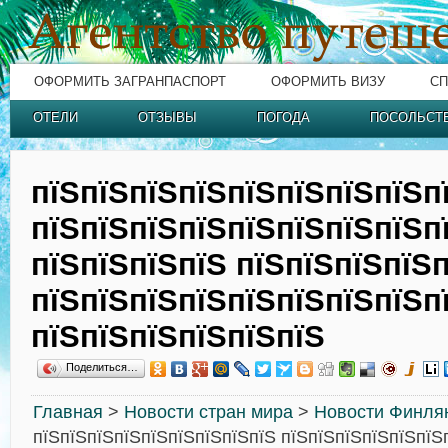
ОФОРМИТЬ ЗАГРАНПАСПОРТ
ОФОРМИТЬ ВИЗУ
СП
ОТЕЛИ
ОТЗЫВЫ
ПОГОДА
ПОСОЛЬСТ
пїЅпїЅпїЅпїЅпїЅпїЅпїЅпїЅп
пїЅпїЅпїЅпїЅпїЅпїЅпїЅпїЅп
пїЅпїЅпїЅпїЅ пїЅпїЅпїЅпїЅп
пїЅпїЅпїЅпїЅпїЅпїЅпїЅпїЅп
пїЅпїЅпїЅпїЅпїЅпїЅ
Поделиться…
Главная
>
Новости стран мира
>
Новости Финля
пїЅпїЅпїЅпїЅпїЅпїЅпїЅпїЅпїЅ пїЅпїЅпїЅпїЅпїЅпїЅ