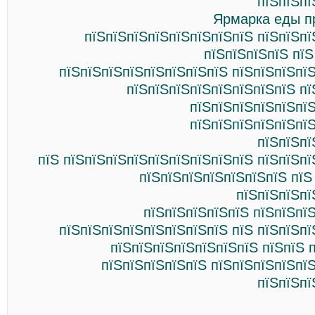
пїЅпїЅпї
Ярмарка еды п
пїЅпїЅпїЅпїЅпїЅпїЅпїЅпїЅ пїЅпїЅпї
пїЅпїЅпїЅпїЅ пїЅ
пїЅпїЅпїЅпїЅпїЅпїЅпїЅпїЅ пїЅпїЅпїЅпї
пїЅпїЅпїЅпїЅпїЅпїЅпїЅпїЅ пї
пїЅпїЅпїЅпїЅпїЅпїЅ
пїЅпїЅпїЅпїЅпїЅпїЅ
пїЅпїЅпї
пїЅ пїЅпїЅпїЅпїЅпїЅпїЅпїЅпїЅпїЅ пїЅпїЅп
пїЅпїЅпїЅпїЅпїЅпїЅпїЅ пїЅ
пїЅпїЅпїЅпї
пїЅпїЅпїЅпїЅпїЅ пїЅпїЅпї
пїЅпїЅпїЅпїЅпїЅпїЅпїЅпїЅ пїЅ пїЅпїЅп
пїЅпїЅпїЅпїЅпїЅпїЅпїЅ пїЅпїЅ 
пїЅпїЅпїЅпїЅпїЅ пїЅпїЅпїЅпїЅпї
пїЅпїЅпї