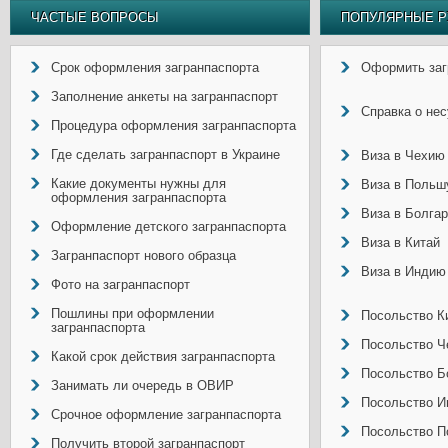
ЧАСТЫЕ ВОПРОСЫ
ПОПУЛЯРНЫЕ Р
Срок оформления загранпаспорта
Оформить заг
Заполнение анкеты на загранпаспорт
Справка о не
Процедура оформления загранпаспорта
Где сделать загранпаспорт в Украине
Виза в Чехию
Какие документы нужны для
Виза в Польш
оформления загранпаспорта
Виза в Болга
Оформление детского загранпаспорта
Виза в Китай
Загранпаспорт нового образца
Виза в Индию
Фото на загранпаспорт
Пошлины при оформлении
Посольство Ки
загранпаспорта
Посольство Ч
Какой срок действия загранпаспорта
Посольство Б
Занимать ли очередь в ОВИР
Посольство И
Срочное оформление загранпаспорта
Посольство П
Получить второй загранпаспорт