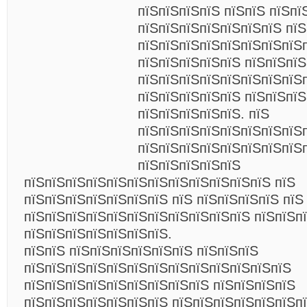
пїЅпїЅпїЅпїЅ пїЅпїЅ пїЅпї
пїЅпїЅпїЅпїЅпїЅпїЅпїЅ пїЅ
пїЅпїЅпїЅпїЅпїЅпїЅпїЅпїЅ
пїЅпїЅпїЅпїЅпїЅ пїЅпїЅпїЅ
пїЅпїЅпїЅпїЅпїЅпїЅпїЅпїЅ
пїЅпїЅпїЅпїЅпїЅ пїЅпїЅпїЅ
пїЅпїЅпїЅпїЅпїЅ. пїЅ
пїЅпїЅпїЅпїЅпїЅпїЅпїЅпїЅ
пїЅпїЅпїЅпїЅпїЅпїЅпїЅпїЅ
пїЅпїЅпїЅпїЅпїЅ
пїЅпїЅпїЅпїЅпїЅпїЅпїЅпїЅпїЅпїЅпїЅпїЅ пїЅ
пїЅпїЅпїЅпїЅпїЅпїЅпїЅ пїЅ пїЅпїЅпїЅпїЅ пїЅ
пїЅпїЅпїЅпїЅпїЅпїЅпїЅпїЅпїЅпїЅпїЅ пїЅпїЅп
пїЅпїЅпїЅпїЅпїЅпїЅпїЅ.
пїЅпїЅ пїЅпїЅпїЅпїЅпїЅпїЅ пїЅпїЅпїЅ
пїЅпїЅпїЅпїЅпїЅпїЅпїЅпїЅпїЅпїЅпїЅпїЅпїЅ
пїЅпїЅпїЅпїЅпїЅпїЅпїЅпїЅпїЅ пїЅпїЅпїЅпїЅ
пїЅпїЅпїЅпїЅпїЅпїЅпїЅ пїЅпїЅпїЅпїЅпїЅпїЅп