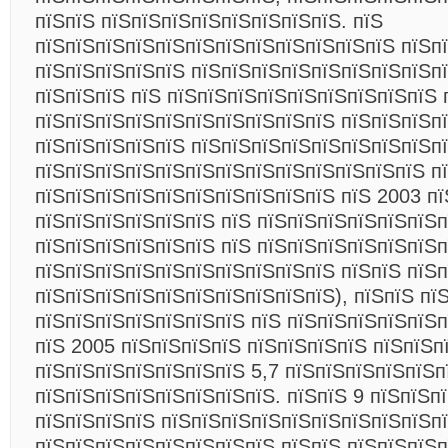
пїЅпїЅ пїЅпїЅпїЅпїЅпїЅпїЅпїЅпїЅ. пїЅ
пїЅпїЅпїЅпїЅпїЅпїЅпїЅпїЅпїЅпїЅпїЅпїЅ пїЅп
пїЅпїЅпїЅпїЅпїЅ пїЅпїЅпїЅпїЅпїЅпїЅпїЅпїЅп
пїЅпїЅпїЅ пїЅ пїЅпїЅпїЅпїЅпїЅпїЅпїЅпїЅпїЅ 
пїЅпїЅпїЅпїЅпїЅпїЅпїЅпїЅпїЅпїЅ пїЅпїЅпїЅп
пїЅпїЅпїЅпїЅпїЅ пїЅпїЅпїЅпїЅпїЅпїЅпїЅпїЅп
пїЅпїЅпїЅпїЅпїЅпїЅпїЅпїЅпїЅпїЅпїЅпїЅпїЅ пї
пїЅпїЅпїЅпїЅпїЅпїЅпїЅпїЅпїЅпїЅ пїЅ 2003 пї
пїЅпїЅпїЅпїЅпїЅпїЅ пїЅ пїЅпїЅпїЅпїЅпїЅпїЅп
пїЅпїЅпїЅпїЅпїЅпїЅ пїЅ пїЅпїЅпїЅпїЅпїЅпїЅп
пїЅпїЅпїЅпїЅпїЅпїЅпїЅпїЅпїЅпїЅ пїЅпїЅ пїЅп
пїЅпїЅпїЅпїЅпїЅпїЅпїЅпїЅпїЅпїЅ), пїЅпїЅ пї
пїЅпїЅпїЅпїЅпїЅпїЅпїЅ пїЅ пїЅпїЅпїЅпїЅпїЅп
пїЅ 2005 пїЅпїЅпїЅпїЅ пїЅпїЅпїЅпїЅ пїЅпїЅп
пїЅпїЅпїЅпїЅпїЅпїЅпїЅ 5,7 пїЅпїЅпїЅпїЅпїЅп
пїЅпїЅпїЅпїЅпїЅпїЅпїЅпїЅ. пїЅпїЅ 9 пїЅпїЅп
пїЅпїЅпїЅпїЅ пїЅпїЅпїЅпїЅпїЅпїЅпїЅпїЅпїЅп
пїЅпїЅпїЅпїЅпїЅпїЅпїЅпїЅ пїЅпїЅ пїЅпїЅпїЅ