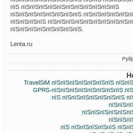
пїЅ пїЅпїЅпїЅпїЅпїЅпїЅпїЅпїЅпїЅпїЅпїЅ
пїЅпїЅпїЅпїЅпїЅпїЅпїЅпїЅ пїЅпїЅпїЅпїЅпїЅп
пїЅпїЅпїЅпїЅ пїЅпїЅпїЅпїЅпїЅпїЅпїЅпїЅпїЅпї
пїЅпїЅпїЅпїЅпїЅпїЅпїЅпїЅ.
Lenta.ru
Руб
Н
TravelSiM пїЅпїЅпїЅпїЅпїЅпїЅпїЅ пїЅпї
GPRS-пїЅпїЅпїЅпїЅпїЅпїЅпїЅпїЅ пїЅ
пїЅ пїЅпїЅпїЅпїЅпїЅпїЅпїЅ п
пїЅпїЅпї
пїЅпїЅпїЅпїЅпїЅпї
пїЅпїЅпї
пїЅ пїЅпїЅпїЅпїЅпїЅ пїЅп