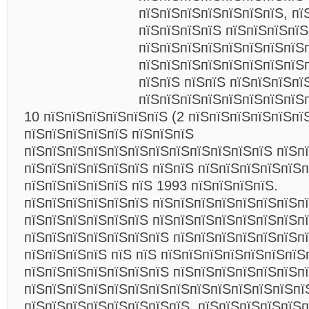
пїЅпїЅпїЅпїЅпїЅпїЅпїЅ, пї
пїЅпїЅпїЅпїЅ пїЅпїЅпїЅпїЅ
пїЅпїЅпїЅпїЅпїЅпїЅпїЅпїЅ
пїЅпїЅпїЅпїЅпїЅпїЅпїЅпїЅп
пїЅпїЅ пїЅпїЅ пїЅпїЅпїЅпї
пїЅпїЅпїЅпїЅпїЅпїЅпїЅпїЅ
10 пїЅпїЅпїЅпїЅпїЅпїЅ (2 пїЅпїЅпїЅпїЅпїЅпїЅ
пїЅпїЅпїЅпїЅпїЅ пїЅпїЅпїЅ
пїЅпїЅпїЅпїЅпїЅпїЅпїЅпїЅпїЅпїЅпїЅпїЅ пїЅпї
пїЅпїЅпїЅпїЅпїЅпїЅ пїЅпїЅ пїЅпїЅпїЅпїЅпїЅп
пїЅпїЅпїЅпїЅпїЅ пїЅ 1993 пїЅпїЅпїЅпїЅ.
пїЅпїЅпїЅпїЅпїЅпїЅ пїЅпїЅпїЅпїЅпїЅпїЅпїЅп
пїЅпїЅпїЅпїЅпїЅпїЅ пїЅпїЅпїЅпїЅпїЅпїЅпїЅп
пїЅпїЅпїЅпїЅпїЅпїЅпїЅ пїЅпїЅпїЅпїЅпїЅпїЅп
пїЅпїЅпїЅпїЅ пїЅ пїЅ пїЅпїЅпїЅпїЅпїЅпїЅпїЅ
пїЅпїЅпїЅпїЅпїЅпїЅпїЅ пїЅпїЅпїЅпїЅпїЅпїЅп
пїЅпїЅпїЅпїЅпїЅпїЅпїЅпїЅпїЅпїЅпїЅпїЅпїЅпї
пїЅпїЅпїЅпїЅпїЅпїЅпїЅпїЅ, пїЅпїЅпїЅпїЅпїЅ