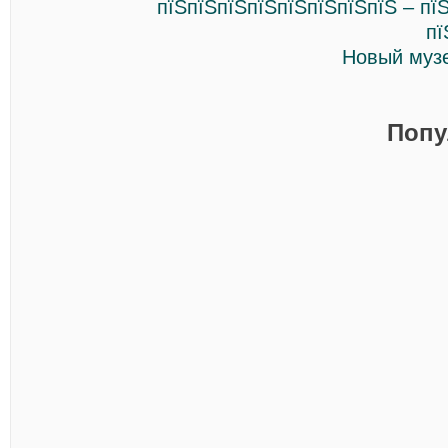
пїЅпїЅпїЅпїЅпїЅпїЅпїЅпїЅ – пї
пї
Новый музе
Попу