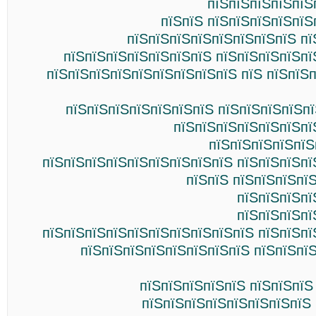
пїЅпїЅпїЅпїЅпїЅ
пїЅпїЅ пїЅпїЅпїЅпїЅпїЅ
пїЅпїЅпїЅпїЅпїЅпїЅпїЅпїЅ пї
пїЅпїЅпїЅпїЅпїЅпїЅпїЅ пїЅпїЅпїЅпїЅпї
пїЅпїЅпїЅпїЅпїЅпїЅпїЅпїЅпїЅ пїЅ пїЅпїЅ
пїЅпїЅпїЅпїЅпїЅпїЅпїЅ пїЅпїЅпїЅпїЅпї
пїЅпїЅпїЅпїЅпїЅпїЅпї
пїЅпїЅпїЅпїЅпїЅ
пїЅпїЅпїЅпїЅпїЅпїЅпїЅпїЅпїЅ пїЅпїЅпїЅпї
пїЅпїЅ пїЅпїЅпїЅпї
пїЅпїЅпїЅпї
пїЅпїЅпїЅпї
пїЅпїЅпїЅпїЅпїЅпїЅпїЅпїЅпїЅпїЅ пїЅпїЅпї
пїЅпїЅпїЅпїЅпїЅпїЅпїЅпїЅ пїЅпїЅпї
пїЅпїЅпїЅпїЅпїЅ пїЅпїЅпїЅ
пїЅпїЅпїЅпїЅпїЅпїЅпїЅпїЅ