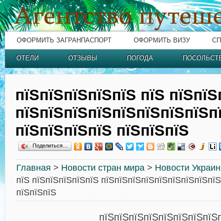
ОФОРМИТЬ ЗАГРАНПАСПОРТ
ОФОРМИТЬ ВИЗУ
СП
ОТЕЛИ
ОТЗЫВЫ
ПОГОДА
ПОСОЛЬСТ
пїЅпїЅпїЅпїЅпїЅ пїЅ пїЅпїЅ
пїЅпїЅпїЅпїЅпїЅпїЅпїЅпїЅп
пїЅпїЅпїЅпїЅ пїЅпїЅпїЅ
Поделиться…
Главная
>
Новости стран мира
>
Новости Украи
пїЅ пїЅпїЅпїЅпїЅпїЅ пїЅпїЅпїЅпїЅпїЅпїЅпїЅпїЅпїЅ
пїЅпїЅпїЅ
пїЅпїЅпїЅпїЅпїЅпїЅпїЅпїЅ