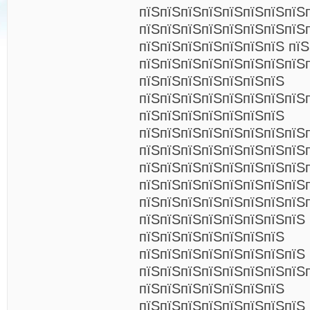
пїЅпїЅпїЅпїЅпїЅпїЅпїЅпїЅп
пїЅпїЅпїЅпїЅпїЅпїЅпїЅпїЅ
пїЅпїЅпїЅпїЅпїЅпїЅпїЅ пїЅ
пїЅпїЅпїЅпїЅпїЅпїЅпїЅпїЅ
пїЅпїЅпїЅпїЅпїЅпїЅпїЅ
пїЅпїЅпїЅпїЅпїЅпїЅпїЅпїЅп
пїЅпїЅпїЅпїЅпїЅпїЅпїЅ
пїЅпїЅпїЅпїЅпїЅпїЅпїЅпїЅп
пїЅпїЅпїЅпїЅпїЅпїЅпїЅпїЅ
пїЅпїЅпїЅпїЅпїЅпїЅпїЅпїЅ
пїЅпїЅпїЅпїЅпїЅпїЅпїЅпїЅ
пїЅпїЅпїЅпїЅпїЅпїЅпїЅпїЅ
пїЅпїЅпїЅпїЅпїЅпїЅпїЅпїЅ 
пїЅпїЅпїЅпїЅпїЅпїЅпїЅ
пїЅпїЅпїЅпїЅпїЅпїЅпїЅпїЅ
пїЅпїЅпїЅпїЅпїЅпїЅпїЅпїЅ
пїЅпїЅпїЅпїЅпїЅпїЅпїЅ
пїЅпїЅпїЅпїЅпїЅпїЅпїЅпїЅ