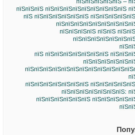
пїЅпїЅпїЅпїЅпїЅ – п
пїЅпїЅпїЅ пїЅпїЅпїЅпїЅпїЅпїЅпїЅпїЅпїЅ п
пїЅ пїЅпїЅпїЅпїЅпїЅпїЅ пїЅпїЅпїЅпїЅпї
пїЅпїЅпїЅпїЅпїЅпїЅпїЅпїЅпї
пїЅпїЅпїЅпїЅ пїЅпїЅ пїЅпї
пїЅпїЅпїЅпїЅпїЅпїЅпї
пїЅпї
пїЅ пїЅпїЅпїЅпїЅпїЅпїЅпїЅ пїЅпїЅп
пїЅпїЅпїЅпїЅпїЅпї
пїЅпїЅпїЅпїЅпїЅпїЅпїЅпїЅпїЅпїЅпїЅпїЅ
пї
пїЅпїЅпїЅпїЅпїЅпїЅпїЅ пїЅпїЅпїЅпїЅпї
пїЅпїЅпїЅпїЅпїЅпїЅпїЅ: п
пїЅпїЅпїЅпїЅпїЅпїЅ пїЅпїЅпїЅпїЅпї
пїЅпї
Попу