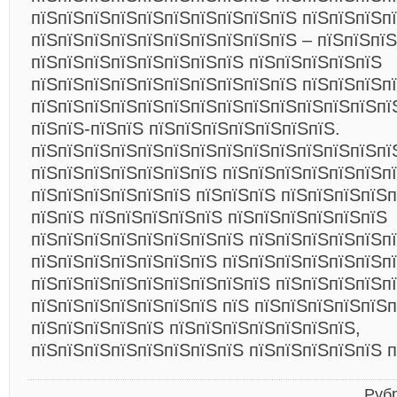
пїЅпїЅпїЅпїЅпїЅпїЅпїЅпїЅпїЅпїЅ пїЅпїЅпїЅп
пїЅпїЅпїЅпїЅпїЅпїЅпїЅпїЅпїЅпїЅ – пїЅпїЅпї
пїЅпїЅпїЅпїЅпїЅпїЅпїЅпїЅ пїЅпїЅпїЅпїЅпїЅ
пїЅпїЅпїЅпїЅпїЅпїЅпїЅпїЅпїЅпїЅ пїЅпїЅпїЅп
пїЅпїЅпїЅпїЅпїЅпїЅпїЅпїЅпїЅпїЅпїЅпїЅпїЅпї
пїЅпїЅ-пїЅпїЅ пїЅпїЅпїЅпїЅпїЅпїЅпїЅ.
пїЅпїЅпїЅпїЅпїЅпїЅпїЅпїЅпїЅпїЅпїЅпїЅпїЅпї
пїЅпїЅпїЅпїЅпїЅпїЅпїЅ пїЅпїЅпїЅпїЅпїЅпїЅп
пїЅпїЅпїЅпїЅпїЅпїЅ пїЅпїЅпїЅ пїЅпїЅпїЅпїЅ
пїЅпїЅ
пїЅпїЅпїЅпїЅпїЅ пїЅпїЅпїЅпїЅпїЅпїЅ
пїЅпїЅпїЅпїЅпїЅпїЅпїЅпїЅ пїЅпїЅпїЅпїЅпїЅп
пїЅпїЅпїЅпїЅпїЅпїЅпїЅ пїЅпїЅпїЅпїЅпїЅпїЅп
пїЅпїЅпїЅпїЅпїЅпїЅпїЅпїЅпїЅ пїЅпїЅпїЅпїЅп
пїЅпїЅпїЅпїЅпїЅпїЅпїЅ пїЅ пїЅпїЅпїЅпїЅпїЅп
пїЅпїЅпїЅпїЅпїЅ пїЅпїЅпїЅпїЅпїЅпїЅпїЅ,
пїЅпїЅпїЅпїЅпїЅпїЅпїЅпїЅ пїЅпїЅпїЅпїЅпїЅ п
Руб