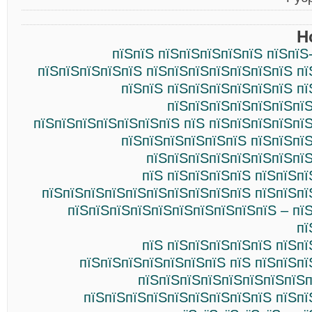
Н
пїЅпїЅ пїЅпїЅпїЅпїЅпїЅ пїЅпїЅ
пїЅпїЅпїЅпїЅпїЅ пїЅпїЅпїЅпїЅпїЅпїЅпїЅ п
пїЅпїЅ пїЅпїЅпїЅпїЅпїЅпїЅ п
пїЅпїЅпїЅпїЅпїЅпїЅпїЅ
пїЅпїЅпїЅпїЅпїЅпїЅпїЅ пїЅ пїЅпїЅпїЅпїЅпї
пїЅпїЅпїЅпїЅпїЅпїЅ пїЅпїЅпї
пїЅпїЅпїЅпїЅпїЅпїЅпїЅпїЅ
пїЅ пїЅпїЅпїЅпїЅ пїЅпїЅп
пїЅпїЅпїЅпїЅпїЅпїЅпїЅпїЅпїЅпїЅ пїЅпїЅпї
пїЅпїЅпїЅпїЅпїЅпїЅпїЅпїЅпїЅпїЅ – пї
пї
пїЅ пїЅпїЅпїЅпїЅпїЅ пїЅп
пїЅпїЅпїЅпїЅпїЅпїЅпїЅ пїЅ пїЅпїЅп
пїЅпїЅпїЅпїЅпїЅпїЅпїЅпїЅп
пїЅпїЅпїЅпїЅпїЅпїЅпїЅпїЅпїЅ пїЅпї