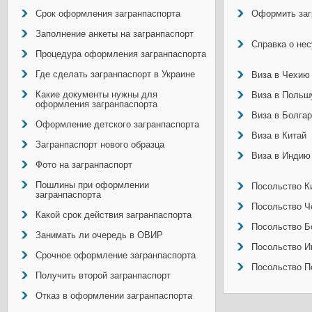
Срок оформления загранпаспорта
Оформить заг
Заполнение анкеты на загранпаспорт
Справка о не
Процедура оформления загранпаспорта
Где сделать загранпаспорт в Украине
Виза в Чехию
Какие документы нужны для
Виза в Польш
оформления загранпаспорта
Виза в Болга
Оформление детского загранпаспорта
Виза в Китай
Загранпаспорт нового образца
Виза в Индию
Фото на загранпаспорт
Пошлины при оформлении
Посольство Ки
загранпаспорта
Посольство Ч
Какой срок действия загранпаспорта
Посольство Б
Занимать ли очередь в ОВИР
Посольство И
Срочное оформление загранпаспорта
Посольство П
Получить второй загранпаспорт
Отказ в оформлении загранпаспорта