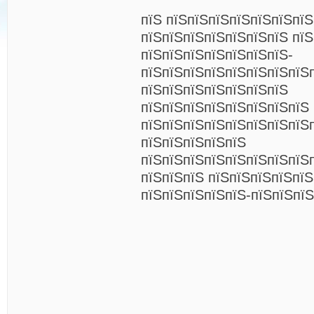
пїЅ пїЅпїЅпїЅпїЅпїЅпїЅпї
пїЅпїЅпїЅпїЅпїЅпїЅпїЅ пїЅ
пїЅпїЅпїЅпїЅпїЅпїЅпїЅ-
пїЅпїЅпїЅпїЅпїЅпїЅпїЅпїЅ
пїЅпїЅпїЅпїЅпїЅпїЅпїЅ
пїЅпїЅпїЅпїЅпїЅпїЅпїЅпїЅ
пїЅпїЅпїЅпїЅпїЅпїЅпїЅпїЅ
пїЅпїЅпїЅпїЅпїЅ
пїЅпїЅпїЅпїЅпїЅпїЅпїЅпїЅп
пїЅпїЅпїЅ пїЅпїЅпїЅпїЅпї
пїЅпїЅпїЅпїЅпїЅ-пїЅпїЅпї