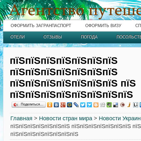
ОФОРМИТЬ ЗАГРАНПАСПОРТ
ОФОРМИТЬ ВИЗУ
СП
ОТЕЛИ
ОТЗЫВЫ
ПОГОДА
ПОСОЛЬСТ
пїЅпїЅпїЅпїЅпїЅпїЅпїЅ
пїЅпїЅпїЅпїЅпїЅпїЅпїЅ
пїЅпїЅпїЅпїЅпїЅпїЅпїЅ пїЅ
пїЅпїЅпїЅпїЅпїЅпїЅпїЅпїЅ
Поделиться…
Главная
>
Новости стран мира
>
Новости Украи
пїЅпїЅпїЅпїЅпїЅпїЅпїЅ пїЅпїЅпїЅпїЅпїЅпїЅпїЅ пїЅ
пїЅпїЅпїЅпїЅпїЅпїЅпїЅпїЅ