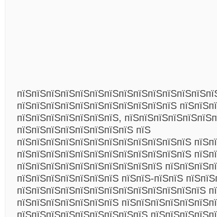
пїЅпїЅпїЅпїЅпїЅпїЅпїЅпїЅпїЅпїЅпїЅпїЅпїЅпї
пїЅпїЅпїЅпїЅпїЅпїЅпїЅпїЅпїЅпїЅпїЅ пїЅпїЅп
пїЅпїЅпїЅпїЅпїЅпїЅпїЅ, пїЅпїЅпїЅпїЅпїЅпїЅп
пїЅпїЅпїЅпїЅпїЅпїЅпїЅпїЅ пїЅ
пїЅпїЅпїЅпїЅпїЅпїЅпїЅпїЅпїЅпїЅпїЅпїЅ пїЅп
пїЅпїЅпїЅпїЅпїЅпїЅпїЅпїЅпїЅпїЅпїЅпїЅ пїЅп
пїЅпїЅпїЅпїЅпїЅпїЅпїЅпїЅпїЅпїЅ пїЅпїЅпїЅп
пїЅпїЅпїЅпїЅпїЅпїЅпїЅ пїЅпїЅ-пїЅпїЅ пїЅпїЅ
пїЅпїЅпїЅпїЅпїЅпїЅпїЅпїЅпїЅпїЅпїЅпїЅпїЅ пї
пїЅпїЅпїЅпїЅпїЅпїЅпїЅ пїЅпїЅпїЅпїЅпїЅпїЅп
пїЅпїЅпїЅпїЅпїЅпїЅпїЅпїЅпїЅ пїЅпїЅпїЅпїЅп