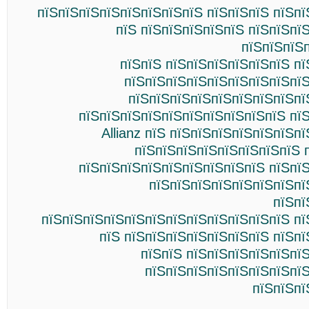
пїЅпїЅпїЅпїЅпїЅпїЅпїЅпїЅ пїЅпїЅпїЅ пїЅп
пїЅ пїЅпїЅпїЅпїЅпїЅ пїЅпїЅпї
пїЅпїЅпїЅ
пїЅпїЅ пїЅпїЅпїЅпїЅпїЅпїЅ п
пїЅпїЅпїЅпїЅпїЅпїЅпїЅпїЅпїЅ
пїЅпїЅпїЅпїЅпїЅпїЅпїЅпїЅпї
пїЅпїЅпїЅпїЅпїЅпїЅпїЅпїЅпїЅпїЅ пї
Allianz пїЅ пїЅпїЅпїЅпїЅпїЅпїЅп
пїЅпїЅпїЅпїЅпїЅпїЅпїЅпїЅ п
пїЅпїЅпїЅпїЅпїЅпїЅпїЅпїЅпїЅ пїЅпї
пїЅпїЅпїЅпїЅпїЅпїЅпїЅпї
пїЅпї
пїЅпїЅпїЅпїЅпїЅпїЅпїЅпїЅпїЅпїЅпїЅпїЅ пї
пїЅ пїЅпїЅпїЅпїЅпїЅпїЅпїЅ пїЅп
пїЅпїЅ пїЅпїЅпїЅпїЅпїЅпї
пїЅпїЅпїЅпїЅпїЅпїЅпїЅпїЅ
пїЅпїЅпї