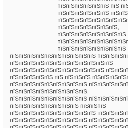
пїЅпїЅпїЅпїЅпїЅпїЅ пїЅ пї
пїЅпїЅпїЅпїЅпїЅпїЅ пїЅпїЅ
пїЅпїЅпїЅпїЅпїЅпїЅпїЅпїЅ
пїЅпїЅпїЅпїЅпїЅпїЅпїЅ,
пїЅпїЅпїЅпїЅпїЅпїЅпїЅпїЅ 
пїЅпїЅпїЅпїЅпїЅпїЅпїЅпїЅ
пїЅпїЅпїЅпїЅпїЅпїЅпїЅпїЅ
пїЅпїЅпїЅпїЅпїЅпїЅпїЅпїЅпїЅпїЅ пїЅпїЅпїЅпї
пїЅпїЅпїЅпїЅпїЅпїЅпїЅпїЅпїЅпїЅпїЅпїЅ
пїЅпїЅпїЅпїЅпїЅпїЅпїЅпїЅпїЅпїЅпїЅ пїЅпїЅп
пїЅпїЅпїЅпїЅпїЅ пїЅ пїЅпїЅпїЅ пїЅпїЅпїЅпїЅ
пїЅпїЅпїЅпїЅпїЅпїЅпїЅпїЅпїЅ пїЅпїЅпїЅпїЅп
пїЅпїЅпїЅпїЅпїЅпїЅпїЅпїЅпїЅ.
пїЅпїЅпїЅпїЅпїЅпїЅпїЅпїЅпїЅ пїЅпїЅпїЅпїЅп
пїЅпїЅпїЅпїЅпїЅпїЅпїЅпїЅ пїЅпїЅпїЅ
пїЅпїЅпїЅпїЅпїЅпїЅпїЅпїЅпїЅпїЅ пїЅпїЅпїЅпї
пїЅпїЅпїЅпїЅпїЅпїЅпїЅпїЅпїЅ пїЅпїЅпїЅпїЅп
пїЅпїЅпїЅпїЅпїЅпїЅпїЅпїЅпїЅ пїЅпїЅпїЅпїЅп