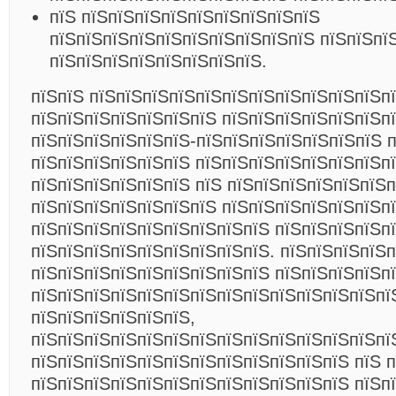
пїЅ пїЅпїЅпїЅпїЅпїЅпїЅпїЅпїЅпїЅ
пїЅпїЅпїЅпїЅпїЅпїЅпїЅпїЅпїЅпїЅ пїЅпїЅпї
пїЅпїЅпїЅпїЅпїЅпїЅпїЅпїЅ.
пїЅпїЅ пїЅпїЅпїЅпїЅпїЅпїЅпїЅпїЅпїЅпїЅпїЅп
пїЅпїЅпїЅпїЅпїЅпїЅпїЅ пїЅпїЅпїЅпїЅпїЅпїЅп
пїЅпїЅпїЅпїЅпїЅпїЅ-пїЅпїЅпїЅпїЅпїЅпїЅпїЅ 
пїЅпїЅпїЅпїЅпїЅпїЅ пїЅпїЅпїЅпїЅпїЅпїЅпїЅп
пїЅпїЅпїЅпїЅпїЅпїЅ пїЅ пїЅпїЅпїЅпїЅпїЅпїЅп
пїЅпїЅпїЅпїЅпїЅпїЅпїЅ пїЅпїЅпїЅпїЅпїЅпїЅп
пїЅпїЅпїЅпїЅпїЅпїЅпїЅпїЅпїЅ пїЅпїЅпїЅпїЅп
пїЅпїЅпїЅпїЅпїЅпїЅпїЅпїЅпїЅ. пїЅпїЅпїЅпїЅп
пїЅпїЅпїЅпїЅпїЅпїЅпїЅпїЅпїЅ пїЅпїЅпїЅпїЅп
пїЅпїЅпїЅпїЅпїЅпїЅпїЅпїЅпїЅпїЅпїЅпїЅпїЅпї
пїЅпїЅпїЅпїЅпїЅпїЅ,
пїЅпїЅпїЅпїЅпїЅпїЅпїЅпїЅпїЅпїЅпїЅпїЅпїЅпї
пїЅпїЅпїЅпїЅпїЅпїЅпїЅпїЅпїЅпїЅпїЅпїЅ пїЅ 
пїЅпїЅпїЅпїЅпїЅпїЅпїЅпїЅпїЅпїЅпїЅпїЅ пїЅп