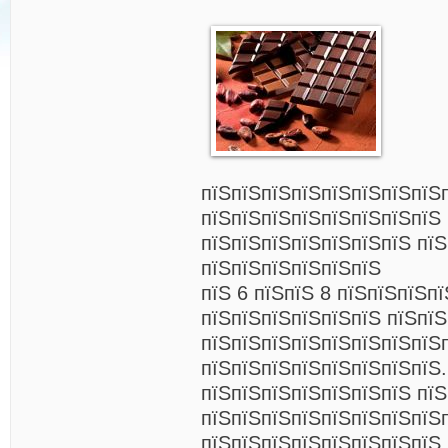
пїЅпїЅпїЅпїЅпїЅпїЅпїЅпїЅ
пїЅпїЅпїЅпїЅпїЅпїЅпїЅпїЅ
пїЅпїЅпїЅпїЅпїЅпїЅпїЅ пїЅ
пїЅпїЅпїЅпїЅпїЅпїЅ
пїЅ 6 пїЅпїЅ 8 пїЅпїЅпїЅп
пїЅпїЅпїЅпїЅпїЅпїЅ пїЅпї
пїЅпїЅпїЅпїЅпїЅпїЅпїЅпїЅ
пїЅпїЅпїЅпїЅпїЅпїЅпїЅпїЅ.
пїЅпїЅпїЅпїЅпїЅпїЅпїЅ пї
пїЅпїЅпїЅпїЅпїЅпїЅпїЅпїЅ
пїЅпїЅпїЅпїЅпїЅпїЅпїЅпїЅ.