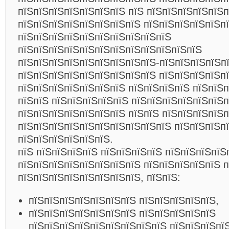
пїЅпїЅпїЅпїЅпїЅпїЅпїЅ пїЅ пїЅпїЅпїЅпїЅпїЅ
пїЅпїЅпїЅпїЅпїЅпїЅпїЅпїЅ пїЅпїЅпїЅпїЅпїЅп
пїЅпїЅпїЅпїЅпїЅпїЅпїЅпїЅпїЅпїЅ
пїЅпїЅпїЅпїЅпїЅпїЅпїЅпїЅпїЅпїЅпїЅпїЅ
пїЅпїЅпїЅпїЅпїЅпїЅпїЅпїЅпїЅ-пїЅпїЅпїЅпїЅп
пїЅпїЅпїЅпїЅпїЅпїЅпїЅпїЅпїЅ пїЅпїЅпїЅпїЅп
пїЅпїЅпїЅпїЅпїЅпїЅпїЅ пїЅпїЅпїЅпїЅ пїЅпїЅ
пїЅпїЅ пїЅпїЅпїЅпїЅпїЅ пїЅпїЅпїЅпїЅпїЅпїЅп
пїЅпїЅпїЅпїЅпїЅпїЅпїЅ пїЅпїЅ пїЅпїЅпїЅпїЅ
пїЅпїЅпїЅпїЅпїЅпїЅпїЅпїЅпїЅпїЅ пїЅпїЅпїЅп
пїЅпїЅпїЅпїЅпїЅпїЅ.
пїЅ пїЅпїЅпїЅпїЅ пїЅпїЅпїЅпїЅ пїЅпїЅпїЅпїЅ
пїЅпїЅпїЅпїЅпїЅпїЅпїЅпїЅ пїЅпїЅпїЅпїЅпїЅ 
пїЅпїЅпїЅпїЅпїЅпїЅпїЅпїЅ, пїЅпїЅ:
пїЅпїЅпїЅпїЅпїЅпїЅпїЅ пїЅпїЅпїЅпїЅпїЅ,
пїЅпїЅпїЅпїЅпїЅпїЅпїЅ пїЅпїЅпїЅпїЅпїЅ
пїЅпїЅпїЅпїЅпїЅпїЅпїЅпїЅпїЅ пїЅпїЅпїЅпї