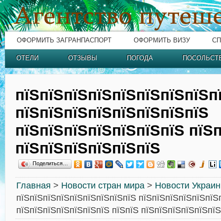
ОФОРМИТЬ ЗАГРАНПАСПОРТ
ОФОРМИТЬ ВИЗУ
СП
ОТЕЛИ
ОТЗЫВЫ
ПОГОДА
ПОСОЛЬСТ
пїЅпїЅпїЅпїЅпїЅпїЅпїЅпїЅп
пїЅпїЅпїЅпїЅпїЅпїЅпїЅпїЅ
пїЅпїЅпїЅпїЅпїЅпїЅпїЅ пїЅ
пїЅпїЅпїЅпїЅпїЅпїЅ
Поделиться…
Главная
>
Новости стран мира
>
Новости Украи
пїЅпїЅпїЅпїЅпїЅпїЅпїЅпїЅпїЅ пїЅпїЅпїЅпїЅпїЅпїЅ
пїЅпїЅпїЅпїЅпїЅпїЅпїЅ пїЅпїЅ пїЅпїЅпїЅпїЅпїЅпїЅ