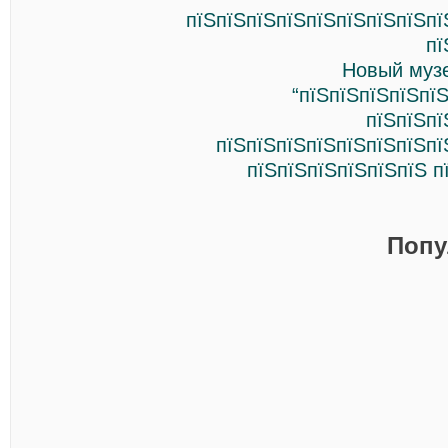
пїЅпїЅпїЅпїЅпїЅпїЅпїЅпїЅпї
пї
Новый музе
“пїЅпїЅпїЅпїЅпї
пїЅпїЅпї
пїЅпїЅпїЅпїЅпїЅпїЅпїЅпї
пїЅпїЅпїЅпїЅпїЅпїЅ п
Попу