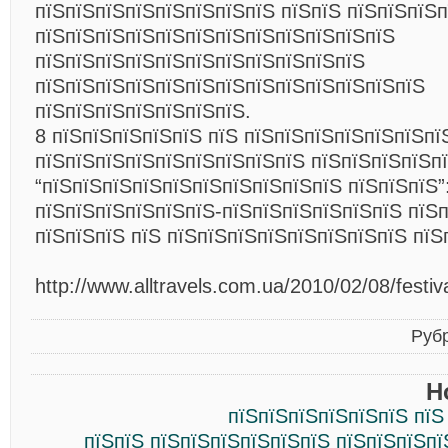
пїЅпїЅпїЅпїЅпїЅпїЅпїЅпїЅ пїЅпїЅ пїЅпїЅпїЅп
пїЅпїЅпїЅпїЅпїЅпїЅпїЅпїЅпїЅпїЅпїЅпїЅ
пїЅпїЅпїЅпїЅпїЅпїЅпїЅпїЅпїЅпїЅпїЅ
пїЅпїЅпїЅпїЅпїЅпїЅпїЅпїЅпїЅпїЅпїЅпїЅпїЅ
пїЅпїЅпїЅпїЅпїЅпїЅпїЅ.
8 пїЅпїЅпїЅпїЅпїЅ пїЅ пїЅпїЅпїЅпїЅпїЅпїЅпї
пїЅпїЅпїЅпїЅпїЅпїЅпїЅпїЅпїЅ пїЅпїЅпїЅпїЅп
“пїЅпїЅпїЅпїЅпїЅпїЅпїЅпїЅпїЅпїЅ пїЅпїЅпїЅ”
пїЅпїЅпїЅпїЅпїЅпїЅ-пїЅпїЅпїЅпїЅпїЅпїЅ пїЅп
пїЅпїЅпїЅ пїЅ пїЅпїЅпїЅпїЅпїЅпїЅпїЅпїЅ пїЅ
http://www.alltravels.com.ua/2010/02/08/festiv
Руб
Н
пїЅпїЅпїЅпїЅпїЅпїЅ пїЅ
пїЅпїЅ пїЅпїЅпїЅпїЅпїЅпїЅ пїЅпїЅпїЅп