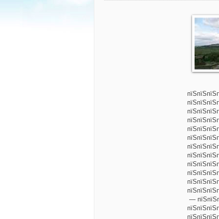
пїЅпїЅпїЅ
пїЅпїЅпїЅ
пїЅпїЅпїЅ
пїЅпїЅпїЅ
пїЅпїЅпїЅ
пїЅпїЅпїЅ
пїЅпїЅпїЅ
пїЅпїЅпїЅп
пїЅпїЅпїЅ
пїЅпїЅпїЅ
пїЅпїЅпїЅ
пїЅпїЅпїЅ
— пїЅпїЅп
пїЅпїЅпїЅ
пїЅпїЅпїЅп