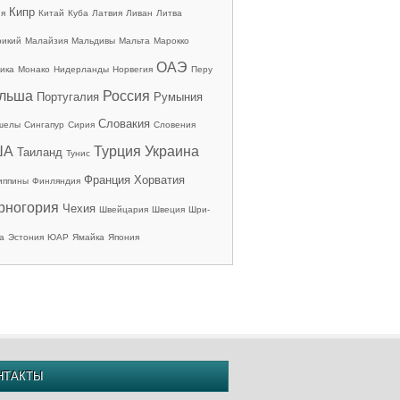
Кипр
ия
Китай
Куба
Латвия
Ливан
Литва
рикий
Малайзия
Мальдивы
Мальта
Марокко
ОАЭ
ика
Монако
Нидерланды
Норвегия
Перу
льша
Россия
Португалия
Румыния
Словакия
шелы
Сингапур
Сирия
Словения
ША
Турция
Украина
Таиланд
Тунис
Франция
Хорватия
иппины
Финляндия
рногория
Чехия
Швейцария
Швеция
Шри-
а
Эстония
ЮАР
Ямайка
Япония
НТАКТЫ