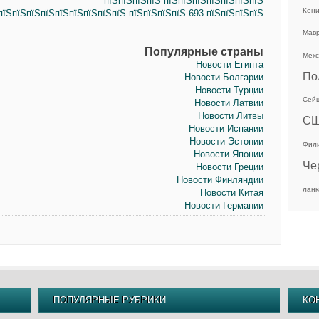
пїЅпїЅпїЅпїЅ пїЅпїЅпїЅпїЅпїЅпїЅпїЅ
Кен
пїЅпїЅпїЅпїЅпїЅпїЅпїЅпїЅпїЅ пїЅпїЅпїЅпїЅ 693 пїЅпїЅпїЅпїЅ
Мав
Популярные страны
Мекс
Новости Египта
По
Новости Болгарии
Новости Турции
Сей
Новости Латвии
Новости Литвы
С
Новости Испании
Новости Эстонии
Фил
Новости Японии
Че
Новости Греции
Новости Финляндии
ланк
Новости Китая
Новости Германии
ПОПУЛЯРНЫЕ РУБРИКИ
КО