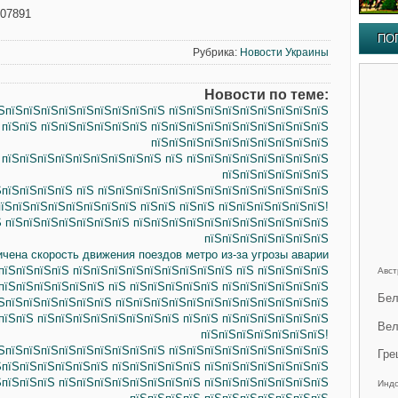
107891
ПО
Рубрика:
Новости Украины
Новости по теме:
їЅпїЅпїЅпїЅпїЅпїЅпїЅпїЅпїЅпїЅ пїЅпїЅпїЅпїЅпїЅпїЅпїЅпїЅпїЅ
 пїЅпїЅ пїЅпїЅпїЅпїЅпїЅпїЅ пїЅпїЅпїЅпїЅпїЅпїЅпїЅпїЅпїЅпїЅ
пїЅпїЅпїЅпїЅпїЅпїЅпїЅпїЅпїЅпїЅ
 пїЅпїЅпїЅпїЅпїЅпїЅпїЅпїЅпїЅ пїЅ пїЅпїЅпїЅпїЅпїЅпїЅпїЅпїЅ
пїЅпїЅпїЅпїЅпїЅпїЅ
ЅпїЅпїЅпїЅпїЅ пїЅ пїЅпїЅпїЅпїЅпїЅпїЅпїЅпїЅпїЅпїЅпїЅпїЅпїЅ
пїЅпїЅпїЅпїЅпїЅпїЅпїЅпїЅ пїЅпїЅ пїЅпїЅ пїЅпїЅпїЅпїЅпїЅпїЅ!
Ѕ пїЅпїЅпїЅпїЅпїЅпїЅпїЅ пїЅпїЅпїЅпїЅпїЅпїЅпїЅпїЅпїЅпїЅпїЅ
пїЅпїЅпїЅпїЅпїЅпїЅпїЅ
ичена скорость движения поездов метро из-за угрозы аварии
пїЅпїЅпїЅпїЅ пїЅпїЅпїЅпїЅпїЅпїЅпїЅпїЅпїЅ пїЅ пїЅпїЅпїЅпїЅ
Авст
пїЅпїЅпїЅпїЅпїЅпїЅ пїЅ пїЅпїЅпїЅпїЅпїЅ пїЅпїЅпїЅпїЅпїЅпїЅ
Бел
їЅпїЅпїЅпїЅпїЅпїЅпїЅ пїЅпїЅпїЅпїЅпїЅпїЅпїЅпїЅпїЅпїЅпїЅпїЅ
пїЅпїЅ пїЅпїЅпїЅпїЅпїЅпїЅпїЅпїЅ пїЅпїЅ пїЅпїЅпїЅпїЅпїЅпїЅ
Вел
пїЅпїЅпїЅпїЅпїЅпїЅпїЅ!
ЅпїЅпїЅпїЅпїЅпїЅпїЅпїЅпїЅпїЅ пїЅпїЅпїЅпїЅпїЅпїЅпїЅпїЅпїЅ
Гре
ЅпїЅпїЅпїЅпїЅпїЅпїЅ пїЅпїЅпїЅпїЅпїЅ пїЅпїЅпїЅпїЅпїЅпїЅпїЅ
ЅпїЅпїЅпїЅ пїЅпїЅпїЅпїЅпїЅпїЅпїЅпїЅ пїЅпїЅпїЅпїЅпїЅпїЅпїЅ
Инд