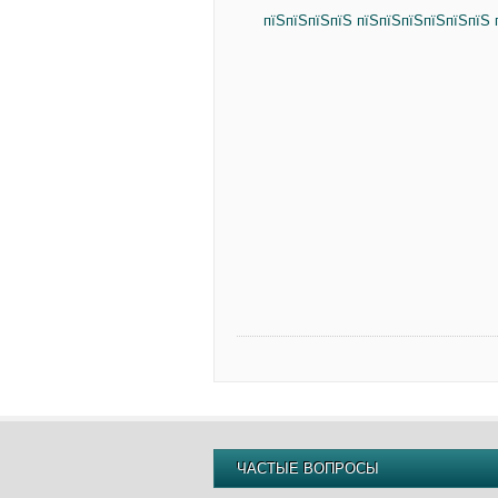
пїЅпїЅпїЅпїЅ пїЅпїЅпїЅпїЅпїЅпїЅ 
ЧАСТЫЕ ВОПРОСЫ