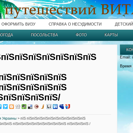
ОФОРМИТЬ ВИЗУ
СПРАВКА О НЕСУДИМОСТИ
ДЕТСКИЙ
ОГОДА
ПОСОЛЬСТВА
ФОТО
КАРТЫ
КО
ЅпїЅпїЅпїЅпїЅпїЅпїЅпїЅ
Email: 
Время 
пїЅпїЅпїЅпїЅпїЅ
пїЅпїЅпїЅпїЅпїЅ
ЅпїЅпїЅпїЅпїЅ/
и Украины
> пїЅ пїЅпїЅпїЅпїЅпїЅпїЅпїЅпїЅпїЅпїЅпїЅ
ЅпїЅпїЅ пїЅпїЅпїЅпїЅпїЅпїЅпїЅпїЅпїЅпїЅ пїЅпїЅпїЅпїЅ /