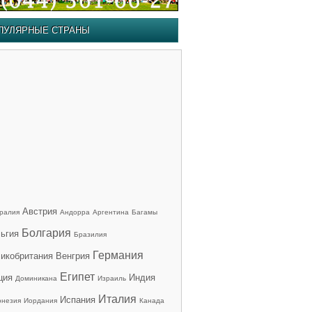
ПУЛЯРНЫЕ СТРАНЫ
Австрия
ралия
Андорра
Аргентина
Багамы
Болгария
ьгия
Бразилия
Германия
икобритания
Венгрия
Египет
ция
Индия
Доминикана
Израиль
Италия
Испания
онезия
Иордания
Канада