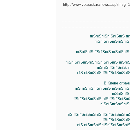
http://www.votpusk.ru/news.asp?msg=
пїЅпїЅпїЅпїЅпїЅпїЅ п
пїЅпїЅпїЅпїЅпїЅпїЅ
пїЅпїЅпїЅпїЅпїЅпїЅ пїЅпїЅпїЅ
пїЅпїЅпїЅпїЅпїЅпїЅпїЅпїЅпїЅ пїЅпї
пїЅпїЅпїЅпїЅпїЅ: 
пїЅ пїЅпїЅпїЅпїЅпїЅпїЅпїЅпї
В Киеве огран
пїЅ пїЅпїЅпїЅпїЅпїЅ пїЅпїЅпїЅ
пїЅпїЅпїЅ
пїЅпїЅпїЅпїЅпїЅ пїЅпїЅпїЅпїЅп
пїЅпїЅпїЅпїЅпїЅ
пїЅпїЅпїЅпїЅпїЅпїЅпїЅпїЅпїЅпїЅ пї
пїЅпїЅпїЅпїЅпї
пїЅ пїЅпїЅпїЅпїЅпїЅпїЅпїЅпї