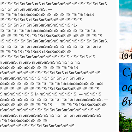
пїЅпїЅпїЅпїЅпїЅпїЅ пїЅ пїЅпїЅпїЅпїЅпїЅпїЅпїЅпїЅпїЅпїЅпїЅ
пїЅпїЅпїЅпїЅпїЅпїЅпїЅпїЅ, —
пїЅпїЅпїЅпїЅпїЅпїЅпїЅпїЅпїЅ пїЅпїЅпїЅпїЅпїЅпїЅпїЅ
пїЅпїЅпїЅпїЅпїЅ пїЅпїЅпїЅпїЅпїЅпїЅпїЅпїЅпїЅ
пїЅпїЅпїЅпїЅ пїЅпїЅпїЅпїЅпїЅпїЅпїЅпїЅ 41-
пїЅпїЅпїЅ пїЅпїЅпїЅпїЅпїЅпїЅпїЅ пїЅпїЅпїЅпїЅпїЅпїЅ. —
ЅпїЅпїЅпїЅпїЅпїЅ пїЅпїЅпїЅпїЅпїЅпїЅпїЅ пїЅпїЅпїЅпїЅпїЅ
пїЅ пїЅпїЅпїЅпїЅпїЅпїЅпїЅпїЅпїЅ пїЅпїЅпїЅпїЅпїЅпїЅпїЅпїЅ.
пїЅ пїЅпїЅпїЅпїЅпїЅпїЅпїЅпїЅпїЅпїЅ пїЅпїЅпїЅпїЅпїЅпїЅ
їЅпїЅпїЅпїЅ пїЅпїЅпїЅ пїЅпїЅпїЅпїЅпїЅ.
пїЅпїЅпїЅпїЅпїЅпїЅпїЅпїЅпїЅпїЅпїЅпїЅ пїЅпїЅпїЅ пїЅ
пїЅпїЅпїЅ. пїЅпїЅ пїЅпїЅпїЅпїЅпїЅпїЅпїЅ пїЅ
їЅпїЅпїЅ пїЅ пїЅпїЅпїЅпїЅ пїЅпїЅпїЅпїЅпїЅ
їЅпїЅпїЅ пїЅпїЅпїЅпїЅпїЅпїЅпїЅпїЅ пїЅпїЅпїЅпїЅпїЅпїЅ.
пїЅпїЅпїЅпїЅпїЅпїЅпїЅ пїЅпїЅпїЅпїЅ пїЅпїЅпїЅ
їЅпїЅпїЅпїЅ пїЅпїЅпїЅпїЅ пїЅпїЅпїЅпїЅпїЅпїЅпїЅпїЅ. пїЅ
їЅпїЅпїЅ пїЅ пїЅпїЅпїЅпїЅпїЅпїЅпїЅпїЅпїЅпїЅпїЅпїЅпїЅ
Ѕ пїЅпїЅпїЅпїЅпїЅ 14 пїЅпїЅпїЅ пїЅпїЅпїЅ. — пїЅпїЅпїЅ
їЅпїЅпїЅ пїЅпїЅпїЅ пїЅпїЅпїЅпїЅ пїЅпїЅпїЅпїЅпїЅпїЅпїЅ, —
їЅпїЅпїЅ пїЅпїЅпїЅпїЅпїЅпїЅ. — пїЅпїЅпїЅпїЅпїЅпїЅпїЅпїЅ
їЅпїЅпїЅ пїЅпїЅпїЅпїЅпїЅпїЅпїЅпїЅпїЅпїЅпїЅпїЅпїЅ пїЅ
пїЅпїЅпїЅ, пїЅпїЅпїЅпїЅпїЅпїЅпїЅпїЅпїЅпїЅпїЅпїЅпїЅпїЅ
 пїЅпїЅпїЅпїЅпїЅпїЅпїЅпїЅ
їЅпїЅпїЅпїЅпїЅпїЅпїЅпїЅпїЅпїЅпїЅпїЅпїЅ.