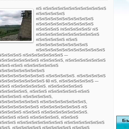
пїЅ пїЅпїЅпїЅпїЅпїЅпїЅпїЅпїЅпїЅпїЅпїЅ
пїЅпїЅпїЅпїЅпїЅ
пїЅпїЅпїЅпїЅпїЅпїЅпїЅпїЅпїЅпїЅ
пїЅпїЅпїЅпїЅпїЅпїЅпїЅпїЅпїЅпїЅ
пїЅпїЅпїЅпїЅ /пїЅпїЅпїЅпїЅпїЅ/ пїЅ
пїЅпїЅпїЅпїЅпїЅпїЅпїЅпїЅпїЅпїЅпїЅ
пїЅпїЅпїЅпїЅпїЅ пїЅпїЅ
пїЅпїЅпїЅпїЅпїЅпїЅпїЅпїЅпїЅ
пїЅпїЅпїЅпїЅпїЅпїЅпїЅпїЅпїЅпїЅпїЅпїЅ
пїЅпїЅпїЅпїЅ пїЅпїЅпїЅпїЅпїЅпїЅпїЅ —
пїЅпїЅпїЅпїЅпїЅпїЅпїЅ пїЅпїЅпїЅпїЅ, пїЅпїЅпїЅпїЅпїЅпїЅпїЅ
пїЅпїЅ-пїЅпїЅ пїЅпїЅпїЅпїЅпїЅпїЅ
пїЅпїЅпїЅпїЅпїЅпїЅпїЅпїЅ
пїЅпїЅпїЅпїЅпїЅпїЅпїЅпїЅ пїЅпїЅпїЅпїЅпїЅ. пїЅпїЅпїЅпїЅпїЅ
пїЅпїЅпїЅпїЅпїЅпїЅпїЅпїЅ 60 пїЅ, пїЅпїЅпїЅпїЅпїЅпїЅ —
пїЅпїЅ пїЅпїЅпїЅпїЅпїЅпїЅ. пїЅпїЅпїЅпїЅпїЅпїЅ
їЅпїЅпїЅпїЅпїЅ, пїЅпїЅпїЅ пїЅпїЅпїЅпїЅпїЅ-пїЅпїЅ
пїЅпїЅпїЅпїЅ пїЅпїЅпїЅпїЅпїЅ,
пїЅпїЅпїЅпїЅпїЅпїЅпїЅ пїЅпїЅпїЅпїЅпїЅпїЅпїЅпїЅ,
пїЅпїЅпїЅпїЅпїЅпїЅпїЅ пїЅпїЅпїЅпїЅпїЅпїЅпїЅ пїЅ
пїЅпїЅпїЅпїЅ пїЅпїЅпїЅ пїЅпїЅпїЅпїЅпїЅпїЅпїЅпїЅ.
їЅпїЅпїЅ пїЅпїЅ пїЅпїЅпїЅпїЅпїЅ, пїЅпїЅпїЅ
пїЅпїЅпїЅ пїЅпїЅпїЅпїЅпїЅпїЅпїЅпїЅ пїЅпїЅпїЅпїЅпїЅпїЅпїЅ
їЅпїЅ, пїЅпїЅпїЅпїЅпїЅ пїЅпїЅпїЅпїЅпїЅ пїЅпїЅпїЅ