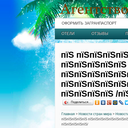
ОФОРМИТЬ ЗАГРАНПАСПОРТ
ОТЕЛИ
ОТЗЫВЫ
П
пїЅ пїЅпїЅпїЅпї
пїЅпїЅпїЅпїЅпїЅ
пїЅпїЅпїЅпїЅпїЅ
пїЅпїЅпїЅпїЅпїЅ
пїЅпїЅпїЅпїЅ /пї
Поделиться…
Главная
>
Новости стран мира
>
Новост
пїЅпїЅпїЅпїЅпїЅ пїЅпїЅпїЅпїЅпїЅпїЅпїЅпї
пїЅпїЅпїЅпїЅпїЅ/