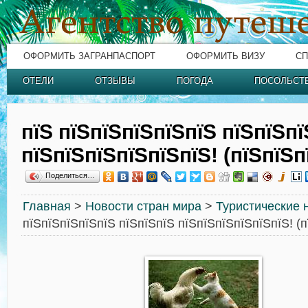
ОФОРМИТЬ ЗАГРАНПАСПОРТ
ОФОРМИТЬ ВИЗУ
СП
ОТЕЛИ
ОТЗЫВЫ
ПОГОДА
ПОСОЛЬСТ
пїЅ пїЅпїЅпїЅпїЅпїЅ пїЅпїЅпї
пїЅпїЅпїЅпїЅпїЅпїЅ! (пїЅпїЅп
Поделиться…
Главная
>
Новости стран мира
>
Туристические 
пїЅпїЅпїЅпїЅпїЅ пїЅпїЅпїЅ пїЅпїЅпїЅпїЅпїЅпїЅ! (п