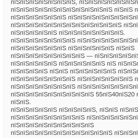
пїЅпїЅпїЅпїЅпїЅпїЅпїЅ, пїЅпїЅпїЅпїЅпїЅпїЅп
пїЅпїЅпїЅпїЅпїЅпїЅпїЅпїЅпїЅпїЅпїЅ пїЅпїЅ п
пїЅпїЅпїЅпїЅпїЅпїЅ
пїЅпїЅпїЅпїЅпїЅпїЅпїЅп
пїЅпїЅпїЅпїЅпїЅпїЅпїЅпїЅпїЅпїЅпїЅпїЅ пїЅп
пїЅпїЅпїЅпїЅпїЅ пїЅпїЅпїЅпїЅпїЅпїЅпїЅ.
пїЅпїЅпїЅпїЅпїЅпїЅпїЅ пїЅпїЅпїЅпїЅпїЅпїЅп
пїЅпїЅпїЅпїЅпїЅпїЅ пїЅпїЅпїЅпїЅпїЅ пїЅпїЅ
пїЅпїЅпїЅпїЅпїЅпїЅпїЅпїЅ — пїЅпїЅпїЅпїЅпї
пїЅпїЅпїЅпїЅпїЅ пїЅпїЅпїЅпїЅпїЅ пїЅ пїЅпїЅ
пїЅпїЅпїЅпїЅ пїЅпїЅ пїЅпїЅпїЅпїЅпїЅ пїЅпїЅ
пїЅпїЅпїЅпїЅпїЅпїЅпїЅ пїЅпїЅпїЅпїЅпїЅпїЅ п
пїЅпїЅпїЅпїЅпїЅпїЅпїЅ пїЅпїЅпїЅпїЅпїЅпїЅп
пїЅпїЅпїЅпїЅпїЅпїЅпїЅпїЅпїЅ 55пїЅ40пїЅ20 
пїЅпїЅ.
пїЅпїЅпїЅпїЅпїЅ пїЅпїЅпїЅпїЅ, пїЅпїЅ пїЅпї
пїЅпїЅпїЅпїЅпїЅпїЅпїЅпїЅ пїЅпїЅпїЅпїЅпїЅп
пїЅпїЅпїЅпїЅпїЅпїЅпїЅпїЅпїЅ
пїЅпїЅпїЅпїЅпїЅпїЅпїЅпїЅпїЅпїЅпїЅ пїЅпїЅп