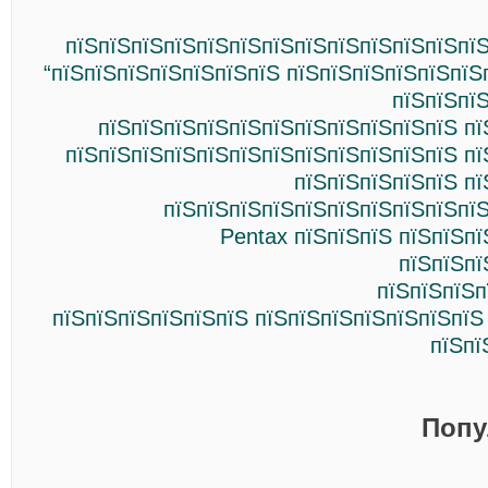
пїЅпїЅпїЅпїЅпїЅпїЅпїЅпїЅпїЅпїЅпїЅпїЅпїЅ
“пїЅпїЅпїЅпїЅпїЅпїЅпїЅ пїЅпїЅпїЅпїЅпїЅпїЅ
пїЅпїЅпї
пїЅпїЅпїЅпїЅпїЅпїЅпїЅпїЅпїЅпїЅпїЅ пї
пїЅпїЅпїЅпїЅпїЅпїЅпїЅпїЅпїЅпїЅпїЅпїЅ пї
пїЅпїЅпїЅпїЅпїЅ пї
пїЅпїЅпїЅпїЅпїЅпїЅпїЅпїЅпїЅпїЅ
Pentax пїЅпїЅпїЅ пїЅпїЅп
пїЅпїЅпї
пїЅпїЅпїЅп
пїЅпїЅпїЅпїЅпїЅпїЅ пїЅпїЅпїЅпїЅпїЅпїЅпїЅ
пїЅпї
Попу