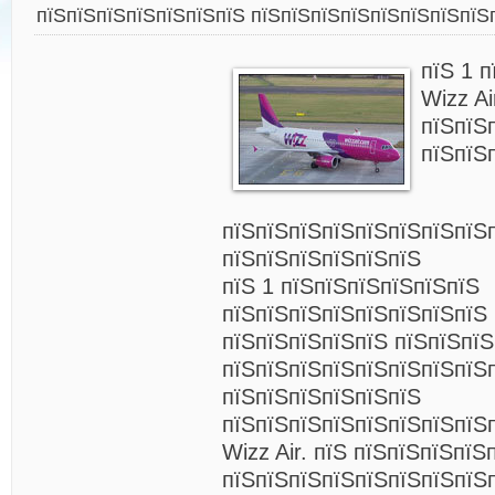
пїЅпїЅпїЅпїЅпїЅпїЅпїЅ пїЅпїЅпїЅпїЅпїЅпїЅпїЅпїЅ
пїЅ 1 
Wizz Ai
пїЅпїЅ
пїЅпїЅ
пїЅпїЅпїЅпїЅпїЅпїЅпїЅпїЅ
пїЅпїЅпїЅпїЅпїЅпїЅ
пїЅ 1 пїЅпїЅпїЅпїЅпїЅпїЅ
пїЅпїЅпїЅпїЅпїЅпїЅпїЅпїЅ 
пїЅпїЅпїЅпїЅпїЅ пїЅпїЅпї
пїЅпїЅпїЅпїЅпїЅпїЅпїЅпїЅ
пїЅпїЅпїЅпїЅпїЅпїЅ
пїЅпїЅпїЅпїЅпїЅпїЅпїЅпїЅ
Wizz Air. пїЅ пїЅпїЅпїЅпїЅ
пїЅпїЅпїЅпїЅпїЅпїЅпїЅпїЅ