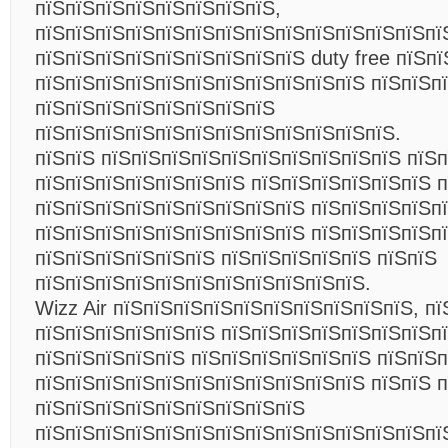
пїЅпїЅпїЅпїЅпїЅпїЅпїЅпїЅ,
пїЅпїЅпїЅпїЅпїЅпїЅпїЅпїЅпїЅпїЅпїЅпїЅпїЅпї
пїЅпїЅпїЅпїЅпїЅпїЅпїЅпїЅпїЅ duty free пїЅп
пїЅпїЅпїЅпїЅпїЅпїЅпїЅпїЅпїЅпїЅпїЅ пїЅпїЅп
пїЅпїЅпїЅпїЅпїЅпїЅпїЅпїЅ
пїЅпїЅпїЅпїЅпїЅпїЅпїЅпїЅпїЅпїЅпїЅпїЅ.
пїЅпїЅ пїЅпїЅпїЅпїЅпїЅпїЅпїЅпїЅпїЅпїЅ пїЅп
пїЅпїЅпїЅпїЅпїЅпїЅпїЅ пїЅпїЅпїЅпїЅпїЅпїЅ 
пїЅпїЅпїЅпїЅпїЅпїЅпїЅпїЅпїЅ пїЅпїЅпїЅпїЅп
пїЅпїЅпїЅпїЅпїЅпїЅпїЅпїЅпїЅ пїЅпїЅпїЅпїЅпї
пїЅпїЅпїЅпїЅпїЅпїЅ пїЅпїЅпїЅпїЅпїЅ пїЅпїЅ
пїЅпїЅпїЅпїЅпїЅпїЅпїЅпїЅпїЅпїЅпїЅ.
Wizz Air пїЅпїЅпїЅпїЅпїЅпїЅпїЅпїЅпїЅпїЅ, пї
пїЅпїЅпїЅпїЅпїЅпїЅ пїЅпїЅпїЅпїЅпїЅпїЅпїЅп
пїЅпїЅпїЅпїЅпїЅ пїЅпїЅпїЅпїЅпїЅпїЅ пїЅпїЅп
пїЅпїЅпїЅпїЅпїЅпїЅпїЅпїЅпїЅпїЅпїЅ пїЅпїЅ п
пїЅпїЅпїЅпїЅпїЅпїЅпїЅпїЅпїЅ
пїЅпїЅпїЅпїЅпїЅпїЅпїЅпїЅпїЅпїЅпїЅпїЅпїЅпї