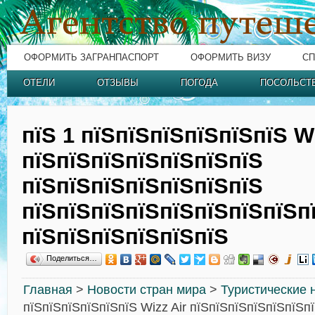
ОФОРМИТЬ ЗАГРАНПАСПОРТ
ОФОРМИТЬ ВИЗУ
СП
ОТЕЛИ
ОТЗЫВЫ
ПОГОДА
ПОСОЛЬСТ
пїЅ 1 пїЅпїЅпїЅпїЅпїЅпїЅ Wi
пїЅпїЅпїЅпїЅпїЅпїЅпїЅ
пїЅпїЅпїЅпїЅпїЅпїЅпїЅ
пїЅпїЅпїЅпїЅпїЅпїЅпїЅпїЅп
пїЅпїЅпїЅпїЅпїЅпїЅ
Поделиться…
Главная
>
Новости стран мира
>
Туристические 
пїЅпїЅпїЅпїЅпїЅпїЅ Wizz Air пїЅпїЅпїЅпїЅпїЅпїЅп