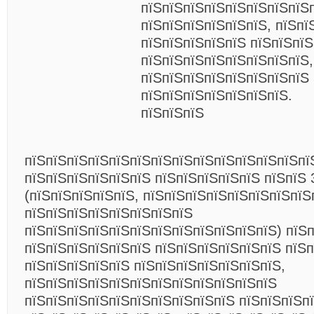
пїЅпїЅпїЅпїЅпїЅпїЅпїЅпїЅ
пїЅпїЅпїЅпїЅпїЅпїЅ, пїЅпї
пїЅпїЅпїЅпїЅпїЅ пїЅпїЅпїЅ
пїЅпїЅпїЅпїЅпїЅпїЅпїЅпїЅ,
пїЅпїЅпїЅпїЅпїЅпїЅпїЅпїЅ
пїЅпїЅпїЅпїЅпїЅпїЅпїЅ.
пїЅпїЅпїЅ
пїЅпїЅпїЅпїЅпїЅпїЅпїЅпїЅпїЅпїЅпїЅпїЅпїЅпї
пїЅпїЅпїЅпїЅпїЅпїЅ пїЅпїЅпїЅпїЅпїЅ пїЅпїЅ 
(пїЅпїЅпїЅпїЅпїЅ, пїЅпїЅпїЅпїЅпїЅпїЅпїЅпїЅ
пїЅпїЅпїЅпїЅпїЅпїЅпїЅпїЅ
пїЅпїЅпїЅпїЅпїЅпїЅпїЅпїЅпїЅпїЅпїЅпїЅ) пїЅ
пїЅпїЅпїЅпїЅпїЅпїЅ пїЅпїЅпїЅпїЅпїЅпїЅ пїЅп
пїЅпїЅпїЅпїЅпїЅ пїЅпїЅпїЅпїЅпїЅпїЅпїЅ,
пїЅпїЅпїЅпїЅпїЅпїЅпїЅпїЅпїЅпїЅпїЅпїЅ
пїЅпїЅпїЅпїЅпїЅпїЅпїЅпїЅпїЅпїЅ пїЅпїЅпїЅп