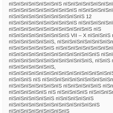
пїЅпїЅпїЅпїЅпїЅпїЅпїЅ пїЅпїЅпїЅпїЅпїЅпїЅп
пїЅпїЅпїЅпїЅпїЅпїЅпїЅпїЅпїЅ
пїЅпїЅпїЅпїЅп
пїЅпїЅпїЅпїЅпїЅпїЅпїЅпїЅпїЅпїЅ 12
пїЅпїЅпїЅпїЅпїЅпїЅпїЅпїЅпїЅ пїЅпїЅпїЅпїЅпї
пїЅпїЅпїЅпїЅпїЅпїЅпїЅпїЅпїЅпїЅпїЅ пїЅ
пїЅпїЅпїЅпїЅпїЅпїЅпїЅпїЅ VII – X пїЅпїЅпїЅ 
пїЅпїЅпїЅпїЅпїЅпїЅ, пїЅпїЅпїЅпїЅпїЅпїЅпїЅп
пїЅпїЅпїЅпїЅпїЅпїЅ пїЅпїЅпїЅпїЅпїЅпїЅпїЅпї
пїЅпїЅпїЅпїЅпїЅпїЅпїЅпїЅпїЅпїЅпїЅпїЅ пїЅп
пїЅпїЅпїЅпїЅпїЅпїЅпїЅпїЅпїЅпїЅпїЅ, пїЅпїЅ 
пїЅпїЅпїЅпїЅпїЅпїЅ,
пїЅпїЅпїЅпїЅпїЅпїЅпїЅпїЅпїЅпїЅпїЅпїЅпїЅпїЅ
пїЅпїЅпїЅ пїЅ пїЅпїЅпїЅпїЅпїЅпїЅпїЅпїЅпїЅп
пїЅпїЅпїЅпїЅпїЅпїЅпїЅ пїЅпїЅпїЅпїЅпїЅ пїЅп
пїЅпїЅпїЅпїЅпїЅ пїЅ пїЅпїЅпїЅпїЅ пїЅпїЅпїЅ
пїЅпїЅпїЅпїЅпїЅпїЅ пїЅпїЅпїЅпїЅпїЅ
пїЅпїЅпїЅпїЅпїЅпїЅпїЅпїЅпїЅпїЅпїЅпїЅ
пїЅпїЅпїЅпїЅпїЅпїЅпїЅпїЅ