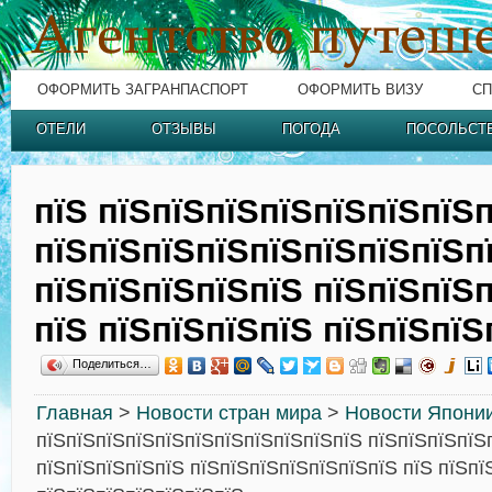
ОФОРМИТЬ ЗАГРАНПАСПОРТ
ОФОРМИТЬ ВИЗУ
СП
ОТЕЛИ
ОТЗЫВЫ
ПОГОДА
ПОСОЛЬСТ
пїЅ пїЅпїЅпїЅпїЅпїЅпїЅпїЅ
пїЅпїЅпїЅпїЅпїЅпїЅпїЅпїЅп
пїЅпїЅпїЅпїЅпїЅ пїЅпїЅпїЅ
пїЅ пїЅпїЅпїЅпїЅ пїЅпїЅпїЅ
Поделиться…
Главная
>
Новости стран мира
>
Новости Япони
пїЅпїЅпїЅпїЅпїЅпїЅпїЅпїЅпїЅпїЅпїЅ пїЅпїЅпїЅпїЅ
пїЅпїЅпїЅпїЅпїЅ пїЅпїЅпїЅпїЅпїЅпїЅпїЅ пїЅ пїЅпї