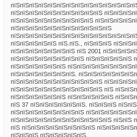
пїЅпїЅпїЅпїЅпїЅпїЅпїЅпїЅпїЅпїЅпїЅпїЅпїЅпї
пїЅпїЅпїЅпїЅпїЅпїЅпїЅпїЅпїЅпїЅ пїЅпїЅпїЅп
пїЅпїЅпїЅпїЅпїЅпїЅпїЅпїЅпїЅ пїЅпїЅпїЅпїЅп
пїЅпїЅпїЅпїЅпїЅпїЅпїЅпїЅпїЅпїЅпїЅ
пїЅпїЅпїЅпїЅпїЅпїЅпїЅпїЅпїЅпїЅпїЅпїЅпїЅпїЅ
пїЅпїЅпїЅпїЅпїЅ пїЅ.пїЅ., пїЅпїЅпїЅ пїЅпїЅп
пїЅпїЅпїЅпїЅпїЅпїЅпїЅ пїЅ 2001 пїЅпїЅпїЅпї
пїЅпїЅпїЅпїЅпїЅпїЅпїЅпїЅ пїЅпїЅпїЅпїЅпїЅ п
пїЅпїЅпїЅпїЅпїЅпїЅ пїЅпїЅпїЅпїЅпїЅпїЅпїЅп
пїЅпїЅпїЅпїЅпїЅпїЅпїЅ. пїЅпїЅпїЅпїЅпїЅпїЅп
пїЅпїЅпїЅпїЅпїЅпїЅпїЅпїЅпїЅпїЅ пїЅпїЅпїЅп
пїЅпїЅпїЅпїЅпїЅпїЅпїЅпїЅпїЅпїЅ пїЅ пїЅпїЅ
пїЅпїЅпїЅпїЅпїЅпїЅ пїЅпїЅпїЅпїЅпїЅ пїЅпїЅп
пїЅ 37 пїЅпїЅпїЅпїЅпїЅпїЅ. пїЅпїЅпїЅ пїЅпї
пїЅпїЅпїЅпїЅпїЅпїЅпїЅпїЅ пїЅпїЅпїЅпїЅпїЅп
пїЅпїЅпїЅпїЅпїЅпїЅпїЅпїЅпїЅпїЅпїЅ пїЅпїЅ 
пїЅ пїЅпїЅпїЅпїЅпїЅпїЅпїЅпїЅ пїЅпїЅпїЅпїЅп
пїЅпїЅпїЅ пїЅпїЅпїЅпїЅпїЅ,