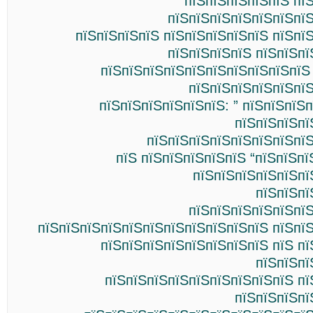
пїЅпїЅпїЅпїЅпїЅ пї
пїЅпїЅпїЅпїЅпїЅпїЅпїЅ
пїЅпїЅпїЅпїЅ пїЅпїЅпїЅпїЅпїЅ пїЅпї
пїЅпїЅпїЅпїЅ пїЅпїЅпї
пїЅпїЅпїЅпїЅпїЅпїЅпїЅпїЅпїЅпїЅ
пїЅпїЅпїЅпїЅпїЅпїЅ
пїЅпїЅпїЅпїЅпїЅпїЅ: ” пїЅпїЅпїЅп
пїЅпїЅпїЅпї
пїЅпїЅпїЅпїЅпїЅпїЅпїЅпїЅ
пїЅ пїЅпїЅпїЅпїЅпїЅ “пїЅпїЅпї
пїЅпїЅпїЅпїЅпїЅпї
пїЅпїЅпї
пїЅпїЅпїЅпїЅпїЅпїЅ
пїЅпїЅпїЅпїЅпїЅпїЅпїЅпїЅпїЅпїЅпїЅ пїЅпї
пїЅпїЅпїЅпїЅпїЅпїЅпїЅпїЅ пїЅ п
пїЅпїЅпї
пїЅпїЅпїЅпїЅпїЅпїЅпїЅпїЅпїЅ пї
пїЅпїЅпїЅпї