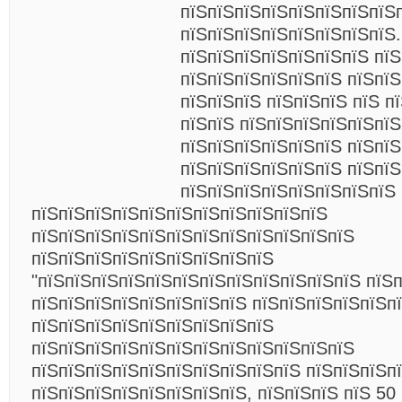
пїЅпїЅпїЅпїЅпїЅпїЅпїЅпїЅ
пїЅпїЅпїЅпїЅпїЅпїЅпїЅпїЅ.
пїЅпїЅпїЅпїЅпїЅпїЅпїЅ пї
пїЅпїЅпїЅпїЅпїЅпїЅ пїЅпїЅ
пїЅпїЅпїЅ пїЅпїЅпїЅ пїЅ п
пїЅпїЅ пїЅпїЅпїЅпїЅпїЅпї
пїЅпїЅпїЅпїЅпїЅпїЅ пїЅпїЅ
пїЅпїЅпїЅпїЅпїЅпїЅ пїЅпї
пїЅпїЅпїЅпїЅпїЅпїЅпїЅпїЅ 
пїЅпїЅпїЅпїЅпїЅпїЅпїЅпїЅпїЅпїЅпїЅ
пїЅпїЅпїЅпїЅпїЅпїЅпїЅпїЅпїЅпїЅпїЅпїЅ
пїЅпїЅпїЅпїЅпїЅпїЅпїЅпїЅпїЅ
"пїЅпїЅпїЅпїЅпїЅпїЅпїЅпїЅпїЅпїЅпїЅпїЅ пїЅп
пїЅпїЅпїЅпїЅпїЅпїЅпїЅпїЅ пїЅпїЅпїЅпїЅпїЅп
пїЅпїЅпїЅпїЅпїЅпїЅпїЅпїЅпїЅ
пїЅпїЅпїЅпїЅпїЅпїЅпїЅпїЅпїЅпїЅпїЅпїЅ
пїЅпїЅпїЅпїЅпїЅпїЅпїЅпїЅпїЅпїЅ пїЅпїЅпїЅп
пїЅпїЅпїЅпїЅпїЅпїЅпїЅпїЅ, пїЅпїЅпїЅ пїЅ 50