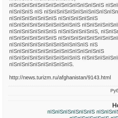
пїЅпїЅпїЅпїЅпїЅпїЅпїЅпїЅпїЅпїЅпїЅпїЅ пїЅп
пїЅпїЅпїЅ пїЅ пїЅпїЅпїЅпїЅпїЅпїЅпїЅпїЅпїЅ
пїЅпїЅпїЅпїЅпїЅпїЅ пїЅпїЅпїЅпїЅпїЅ
пїЅпїЅпїЅпїЅпїЅпїЅпїЅпїЅпїЅ пїЅпїЅпїЅпїЅп
пїЅпїЅпїЅпїЅпїЅпїЅ пїЅпїЅпїЅпїЅпїЅ, пїЅпїЅ
пїЅпїЅпїЅпїЅпїЅпїЅ пїЅпїЅпїЅпїЅпїЅпїЅпїЅп
пїЅпїЅпїЅпїЅпїЅпїЅпїЅпїЅпїЅпїЅ пїЅ
пїЅпїЅпїЅпїЅпїЅпїЅпїЅпїЅпїЅпїЅпїЅпїЅ
пїЅпїЅпїЅпїЅпїЅпїЅпїЅпїЅпїЅ пїЅпїЅпїЅпїЅп
пїЅпїЅпїЅпїЅпїЅпїЅпїЅпїЅ.
http://news.turizm.ru/afghanistan/9143.html
Ру
Н
пїЅпїЅпїЅпїЅпїЅпїЅ пїЅпїЅпї