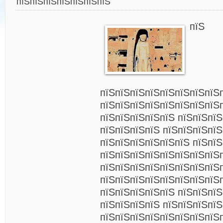
пїЅпїЅпїЅпїЅпїЅпїЅпїЅ
пїЅ
пїЅпїЅпїЅпїЅпїЅпїЅпїЅпїЅ
пїЅпїЅпїЅпїЅпїЅпїЅпїЅпїЅ
пїЅпїЅпїЅпїЅпїЅ пїЅпїЅпїЅ
пїЅпїЅпїЅпїЅ пїЅпїЅпїЅпї
пїЅпїЅпїЅпїЅпїЅпїЅ пїЅпї
пїЅпїЅпїЅпїЅпїЅпїЅпїЅпїЅ
пїЅпїЅпїЅпїЅпїЅпїЅпїЅпїЅ
пїЅпїЅпїЅпїЅпїЅпїЅпїЅпїЅ
пїЅпїЅпїЅпїЅпїЅ пїЅпїЅпїЅ
пїЅпїЅпїЅпїЅ пїЅпїЅпїЅпїЅ
пїЅпїЅпїЅпїЅпїЅпїЅпїЅпїЅ