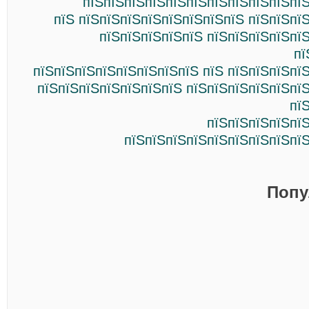
пїЅпїЅпїЅпїЅпїЅпїЅпїЅпїЅпїЅпїЅпїЅ
пїЅ пїЅпїЅпїЅпїЅпїЅпїЅпїЅпїЅ пїЅпїЅпї
пїЅпїЅпїЅпїЅпїЅ пїЅпїЅпїЅпїЅпї
пї
пїЅпїЅпїЅпїЅпїЅпїЅпїЅпїЅ пїЅ пїЅпїЅпїЅпї
пїЅпїЅпїЅпїЅпїЅпїЅпїЅ пїЅпїЅпїЅпїЅпїЅпї
пї
пїЅпїЅпїЅпїЅпї
пїЅпїЅпїЅпїЅпїЅпїЅпїЅпїЅпїЅ
Попу