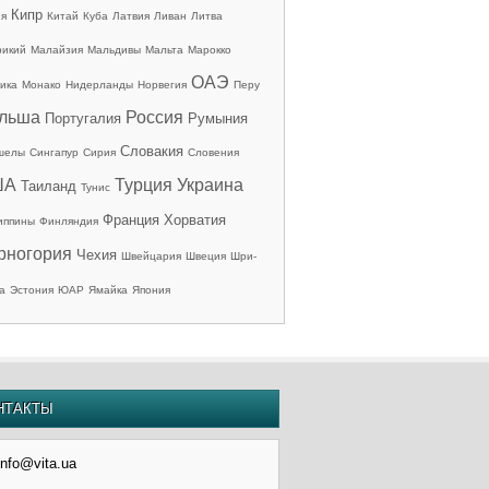
Кипр
ия
Китай
Куба
Латвия
Ливан
Литва
рикий
Малайзия
Мальдивы
Мальта
Марокко
ОАЭ
ика
Монако
Нидерланды
Норвегия
Перу
льша
Россия
Португалия
Румыния
Словакия
шелы
Сингапур
Сирия
Словения
ША
Турция
Украина
Таиланд
Тунис
Франция
Хорватия
иппины
Финляндия
рногория
Чехия
Швейцария
Швеция
Шри-
а
Эстония
ЮАР
Ямайка
Япония
НТАКТЫ
info@vita.ua