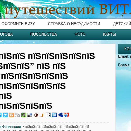
ОФОРМИТЬ ВИЗУ
СПРАВКА О НЕСУДИМОСТИ
ДЕТСКИЙ
ОГОДА
ПОСОЛЬСТВА
ФОТО
КАРТЫ
КО
пїЅпїЅ пїЅпїЅпїЅпїЅпїЅ
Email: 
ЅпїЅпїЅ” пїЅ пїЅ
Время 
 пїЅпїЅпїЅпїЅпїЅ
пїЅпїЅпїЅпїЅпїЅ
пїЅ
пїЅпїЅпїЅпїЅ
и Финляндии
> пїЅпїЅпїЅпїЅпїЅпїЅпїЅ пїЅпїЅпїЅпїЅпїЅ