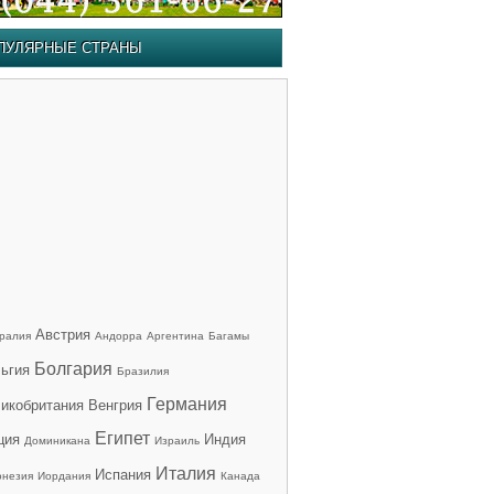
ПУЛЯРНЫЕ СТРАНЫ
Австрия
ралия
Андорра
Аргентина
Багамы
Болгария
ьгия
Бразилия
Германия
икобритания
Венгрия
Египет
ция
Индия
Доминикана
Израиль
Италия
Испания
онезия
Иордания
Канада