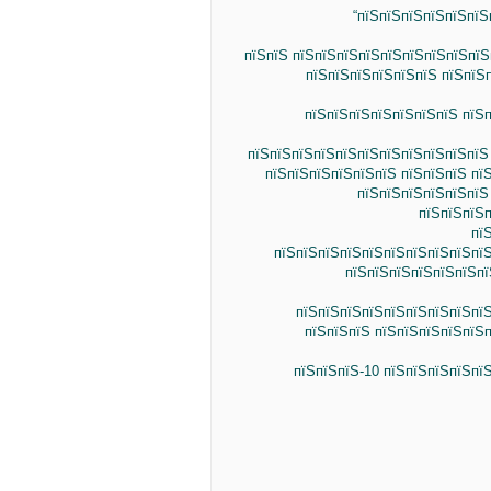
“пїЅпїЅпїЅпїЅпїЅпїЅ
пїЅпїЅ пїЅпїЅпїЅпїЅпїЅпїЅпїЅпїЅпїЅ
пїЅпїЅпїЅпїЅпїЅпїЅ пїЅпїЅ
пїЅпїЅпїЅпїЅпїЅпїЅпїЅ пїЅп
пїЅпїЅпїЅпїЅпїЅпїЅпїЅпїЅпїЅпїЅпїЅ
пїЅпїЅпїЅпїЅпїЅпїЅ пїЅпїЅпїЅ пї
пїЅпїЅпїЅпїЅпїЅпїЅ
пїЅпїЅпїЅп
пї
пїЅпїЅпїЅпїЅпїЅпїЅпїЅпїЅпїЅпї
пїЅпїЅпїЅпїЅпїЅпїЅпї
пїЅпїЅпїЅпїЅпїЅпїЅпїЅпїЅпї
пїЅпїЅпїЅ пїЅпїЅпїЅпїЅпїЅп
пїЅпїЅпїЅ-10 пїЅпїЅпїЅпїЅпї