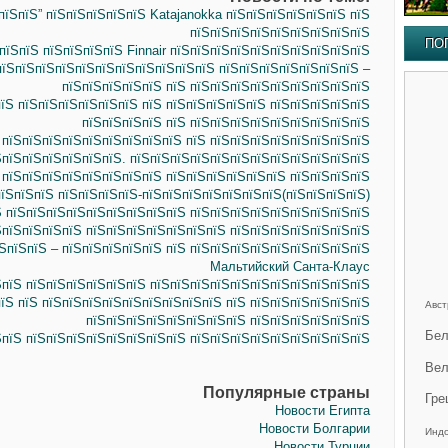
пїЅпїЅ” пїЅпїЅпїЅпїЅпїЅ Katajanokka пїЅпїЅпїЅпїЅпїЅпїЅ пїЅ
пїЅпїЅпїЅпїЅпїЅпїЅпїЅпїЅпїЅ
ПО
пїЅпїЅ пїЅпїЅпїЅпїЅ Finnair пїЅпїЅпїЅпїЅпїЅпїЅпїЅпїЅпїЅпїЅ
пїЅпїЅпїЅпїЅпїЅпїЅпїЅпїЅпїЅпїЅпїЅ пїЅпїЅпїЅпїЅпїЅпїЅпїЅ –
пїЅпїЅпїЅпїЅпїЅ пїЅ пїЅпїЅпїЅпїЅпїЅпїЅпїЅпїЅпїЅ
їЅ пїЅпїЅпїЅпїЅпїЅпїЅ пїЅ пїЅпїЅпїЅпїЅпїЅ пїЅпїЅпїЅпїЅпїЅ
пїЅпїЅпїЅпїЅ пїЅ пїЅпїЅпїЅпїЅпїЅпїЅпїЅпїЅпїЅ
 пїЅпїЅпїЅпїЅпїЅпїЅпїЅпїЅпїЅ пїЅ пїЅпїЅпїЅпїЅпїЅпїЅпїЅпїЅ
ЅпїЅпїЅпїЅпїЅпїЅпїЅ. пїЅпїЅпїЅпїЅпїЅпїЅпїЅпїЅпїЅпїЅпїЅпїЅ
 пїЅпїЅпїЅпїЅпїЅпїЅпїЅпїЅ пїЅпїЅпїЅпїЅпїЅпїЅ пїЅпїЅпїЅпїЅ
їЅпїЅпїЅ пїЅпїЅпїЅпїЅ-пїЅпїЅпїЅпїЅпїЅпїЅпїЅ(пїЅпїЅпїЅпїЅ)
Ѕ пїЅпїЅпїЅпїЅпїЅпїЅпїЅпїЅпїЅ пїЅпїЅпїЅпїЅпїЅпїЅпїЅпїЅпїЅ
ЅпїЅпїЅпїЅпїЅ пїЅпїЅпїЅпїЅпїЅпїЅпїЅ пїЅпїЅпїЅпїЅпїЅпїЅпїЅ
ЅпїЅпїЅ – пїЅпїЅпїЅпїЅпїЅ пїЅ пїЅпїЅпїЅпїЅпїЅпїЅпїЅпїЅпїЅ
Мальтийский Санта-Клаус
ЅпїЅ пїЅпїЅпїЅпїЅпїЅпїЅ пїЅпїЅпїЅпїЅпїЅпїЅпїЅпїЅпїЅпїЅпїЅ
їЅ пїЅ пїЅпїЅпїЅпїЅпїЅпїЅпїЅпїЅпїЅ пїЅ пїЅпїЅпїЅпїЅпїЅпїЅ
Авст
пїЅпїЅпїЅпїЅпїЅпїЅпїЅпїЅ пїЅпїЅпїЅпїЅпїЅпїЅ
Бел
ЅпїЅ пїЅпїЅпїЅпїЅпїЅпїЅпїЅпїЅ пїЅпїЅпїЅпїЅпїЅпїЅпїЅпїЅпїЅ
Вел
Популярные страны
Гре
Новости Египта
Новости Болгарии
Инд
Новости Турции