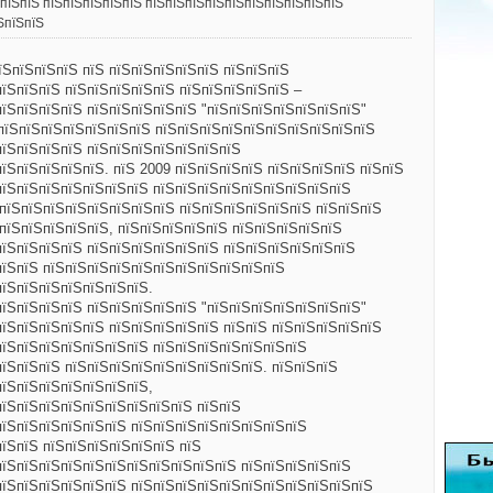
ЅпїЅпїЅ пїЅпїЅпїЅпїЅпїЅ пїЅпїЅпїЅпїЅпїЅпїЅпїЅпїЅпїЅпїЅ
ЅпїЅпїЅ
їЅпїЅпїЅпїЅ пїЅ пїЅпїЅпїЅпїЅпїЅ пїЅпїЅпїЅ
пїЅпїЅпїЅ пїЅпїЅпїЅпїЅпїЅ пїЅпїЅпїЅпїЅпїЅ –
пїЅпїЅпїЅпїЅ пїЅпїЅпїЅпїЅпїЅ "пїЅпїЅпїЅпїЅпїЅпїЅпїЅ"
 пїЅпїЅпїЅпїЅпїЅпїЅпїЅ пїЅпїЅпїЅпїЅпїЅпїЅпїЅпїЅпїЅпїЅ
пїЅпїЅпїЅпїЅ пїЅпїЅпїЅпїЅпїЅпїЅпїЅ
їЅпїЅпїЅпїЅпїЅ. пїЅ 2009 пїЅпїЅпїЅпїЅ пїЅпїЅпїЅпїЅ пїЅпїЅ
пїЅпїЅпїЅпїЅпїЅпїЅпїЅ пїЅпїЅпїЅпїЅпїЅпїЅпїЅпїЅпїЅ
 пїЅпїЅпїЅпїЅпїЅпїЅпїЅпїЅ пїЅпїЅпїЅпїЅпїЅпїЅ пїЅпїЅпїЅ
пїЅпїЅпїЅпїЅпїЅ, пїЅпїЅпїЅпїЅпїЅ пїЅпїЅпїЅпїЅпїЅ
пїЅпїЅпїЅпїЅ пїЅпїЅпїЅпїЅпїЅпїЅ пїЅпїЅпїЅпїЅпїЅпїЅ
пїЅпїЅ пїЅпїЅпїЅпїЅпїЅпїЅпїЅпїЅпїЅпїЅпїЅ
пїЅпїЅпїЅпїЅпїЅпїЅпїЅ.
пїЅпїЅпїЅпїЅ пїЅпїЅпїЅпїЅпїЅ "пїЅпїЅпїЅпїЅпїЅпїЅпїЅ"
пїЅпїЅпїЅпїЅпїЅ пїЅпїЅпїЅпїЅпїЅ пїЅпїЅ пїЅпїЅпїЅпїЅпїЅ
пїЅпїЅпїЅпїЅпїЅпїЅпїЅ пїЅпїЅпїЅпїЅпїЅпїЅпїЅ
пїЅпїЅпїЅ пїЅпїЅпїЅпїЅпїЅпїЅпїЅпїЅпїЅ. пїЅпїЅпїЅ
пїЅпїЅпїЅпїЅпїЅпїЅпїЅ,
пїЅпїЅпїЅпїЅпїЅпїЅпїЅпїЅпїЅ пїЅпїЅ
пїЅпїЅпїЅпїЅпїЅпїЅ пїЅпїЅпїЅпїЅпїЅпїЅпїЅпїЅ
пїЅпїЅ пїЅпїЅпїЅпїЅпїЅпїЅ пїЅ
пїЅпїЅпїЅпїЅпїЅпїЅпїЅпїЅпїЅпїЅпїЅ пїЅпїЅпїЅпїЅпїЅ
пїЅпїЅпїЅпїЅпїЅпїЅ пїЅпїЅпїЅпїЅпїЅпїЅпїЅпїЅпїЅпїЅпїЅ