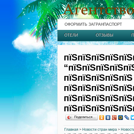
ОФОРМИТЬ ЗАГРАНПАСПОРТ
ОТЕЛИ
ОТЗЫВЫ
П
пїЅпїЅпїЅпїЅпїЅ
“пїЅпїЅпїЅпїЅпї
пїЅпїЅпїЅпїЅпїЅ
пїЅпїЅпїЅпїЅпїЅ
пїЅпїЅпїЅпїЅпїЅ
пїЅпїЅпїЅпїЅпїЅ
Поделиться…
Главная
>
Новости стран мира
>
Новост