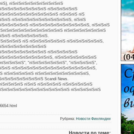
пїЅ), пїЅпїЅпїЅпїЅпїЅпїЅпїЅпїЅпїЅ
пїЅпїЅпїЅпїЅпїЅпїЅпїЅпїЅ
пїЅпїЅпїЅпїЅпїЅ
пїЅпїЅпїЅпїЅпїЅпїЅпїЅпїЅпїЅпїЅ пїЅпїЅпїЅ пїЅ
пїЅпїЅ пїЅпїЅпїЅпїЅпїЅпїЅпїЅпїЅпїЅпїЅ, пїЅпїЅ
пїЅпїЅпїЅпїЅпїЅ пїЅпїЅпїЅпїЅпїЅпїЅпїЅпїЅпїЅпїЅ, пїЅпїЅпїЅ
пїЅпїЅпїЅпїЅпїЅпїЅпїЅпїЅпїЅпїЅпїЅ пїЅпїЅпїЅпїЅпїЅпїЅпїЅ
пїЅпїЅ пїЅпїЅпїЅпїЅпїЅпїЅ.
їЅпїЅпїЅпїЅ пїЅ пїЅпїЅпїЅпїЅпїЅпїЅ пїЅпїЅпїЅпїЅпїЅпїЅ,
пїЅпїЅпїЅпїЅпїЅпїЅпїЅпїЅ
пїЅпїЅпїЅпїЅпїЅпїЅпїЅпїЅ пїЅпїЅпїЅпїЅпїЅ
пїЅпїЅпїЅпїЅпїЅпїЅпїЅпїЅпїЅ, пїЅпїЅпїЅпїЅпїЅпїЅпїЅ
пїЅпїЅпїЅпїЅ", "пїЅпїЅпїЅпїЅпїЅпїЅ", "пїЅпїЅпїЅпїЅ",
пїЅпїЅ пїЅпїЅпїЅпїЅпїЅпїЅпїЅпїЅпїЅпїЅпїЅпїЅпїЅпїЅ,
Ѕ пїЅпїЅпїЅпїЅпїЅ пїЅпїЅпїЅпїЅпїЅпїЅпїЅпїЅпїЅ,
їЅпїЅпїЅпїЅпїЅпїЅпїЅпїЅ Scandi News.
пїЅпїЅпїЅпїЅ пїЅпїЅ пїЅпїЅпїЅпїЅ пїЅпїЅпїЅпїЅпїЅ
пїЅпїЅпїЅпїЅпїЅпїЅпїЅпїЅпїЅпїЅпїЅпїЅ пїЅпїЅпїЅпїЅпїЅ
76654.html
Рубрика:
Новости Финляндии
Новости по теме: