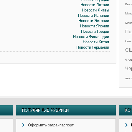
Новости Латвии
Кен
Новости Литвы
Мав
Новости Испании
Новости Эстонии
Мекс
Новости Японии
Новости Греции
По
Новости Финляндии
Сей
Новости Китая
Новости Германии
С
Фил
Че
ланк
ПОПУЛЯРНЫЕ РУБРИКИ
КО
Оформить загранпаспорт