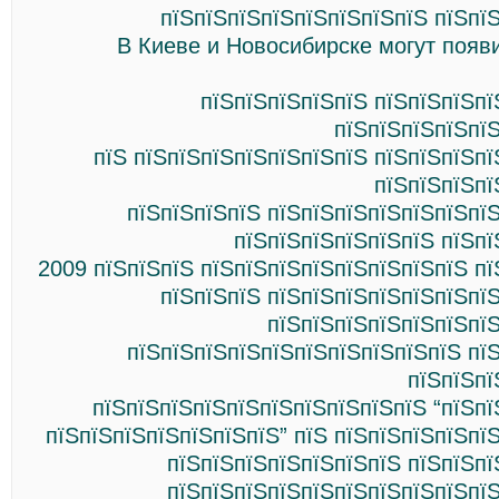
пїЅпїЅпїЅпїЅпїЅпїЅпїЅпїЅ пїЅпї
В Киеве и Новосибирске могут появ
пїЅпїЅпїЅпїЅпїЅ пїЅпїЅпїЅпї
пїЅпїЅпїЅпїЅпї
пїЅ пїЅпїЅпїЅпїЅпїЅпїЅпїЅ пїЅпїЅпїЅп
пїЅпїЅпїЅпї
пїЅпїЅпїЅпїЅ пїЅпїЅпїЅпїЅпїЅпїЅпї
пїЅпїЅпїЅпїЅпїЅпїЅ пїЅпї
2009 пїЅпїЅпїЅ пїЅпїЅпїЅпїЅпїЅпїЅпїЅпїЅ п
пїЅпїЅпїЅ пїЅпїЅпїЅпїЅпїЅпїЅпї
пїЅпїЅпїЅпїЅпїЅпїЅпїЅ
пїЅпїЅпїЅпїЅпїЅпїЅпїЅпїЅпїЅпїЅ пї
пїЅпїЅпї
пїЅпїЅпїЅпїЅпїЅпїЅпїЅпїЅпїЅпїЅ “пїЅп
пїЅпїЅпїЅпїЅпїЅпїЅпїЅ” пїЅ пїЅпїЅпїЅпїЅпї
пїЅпїЅпїЅпїЅпїЅпїЅпїЅ пїЅпїЅпї
пїЅпїЅпїЅпїЅпїЅпїЅпїЅпїЅпїЅпїЅ