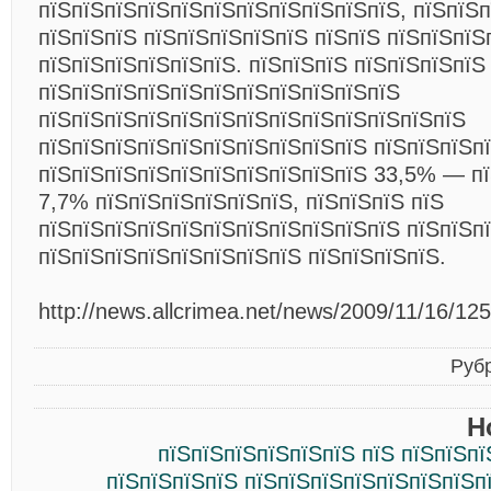
пїЅпїЅпїЅпїЅпїЅпїЅпїЅпїЅпїЅпїЅпїЅ, пїЅпїЅп
пїЅпїЅпїЅ пїЅпїЅпїЅпїЅпїЅ пїЅпїЅ пїЅпїЅпїЅ
пїЅпїЅпїЅпїЅпїЅпїЅ. пїЅпїЅпїЅ пїЅпїЅпїЅпїЅ
пїЅпїЅпїЅпїЅпїЅпїЅпїЅпїЅпїЅпїЅпїЅ
пїЅпїЅпїЅпїЅпїЅпїЅпїЅпїЅпїЅпїЅпїЅпїЅпїЅ
пїЅпїЅпїЅпїЅпїЅпїЅпїЅпїЅпїЅпїЅ пїЅпїЅпїЅп
пїЅпїЅпїЅпїЅпїЅпїЅпїЅпїЅпїЅпїЅ 33,5% — пї
7,7% пїЅпїЅпїЅпїЅпїЅпїЅ, пїЅпїЅпїЅ пїЅ
пїЅпїЅпїЅпїЅпїЅпїЅпїЅпїЅпїЅпїЅпїЅ пїЅпїЅп
пїЅпїЅпїЅпїЅпїЅпїЅпїЅпїЅ пїЅпїЅпїЅпїЅ.
http://news.allcrimea.net/news/2009/11/16/12
Руб
Н
пїЅпїЅпїЅпїЅпїЅпїЅ пїЅ пїЅпїЅп
пїЅпїЅпїЅпїЅ пїЅпїЅпїЅпїЅпїЅпїЅпїЅп