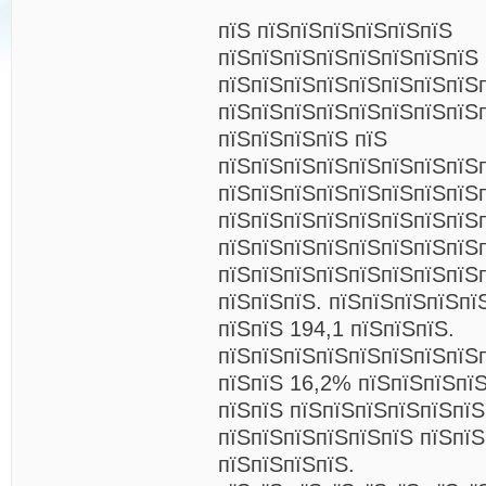
пїЅ пїЅпїЅпїЅпїЅпїЅпїЅ
пїЅпїЅпїЅпїЅпїЅпїЅпїЅпїЅ 
пїЅпїЅпїЅпїЅпїЅпїЅпїЅпїЅ
пїЅпїЅпїЅпїЅпїЅпїЅпїЅпїЅ
пїЅпїЅпїЅпїЅ пїЅ
пїЅпїЅпїЅпїЅпїЅпїЅпїЅпїЅ
пїЅпїЅпїЅпїЅпїЅпїЅпїЅпїЅ
пїЅпїЅпїЅпїЅпїЅпїЅпїЅпїЅ
пїЅпїЅпїЅпїЅпїЅпїЅпїЅпїЅ
пїЅпїЅпїЅпїЅпїЅпїЅпїЅпїЅ
пїЅпїЅпїЅ. пїЅпїЅпїЅпїЅпї
пїЅпїЅ 194,1 пїЅпїЅпїЅ.
пїЅпїЅпїЅпїЅпїЅпїЅпїЅпїЅ
пїЅпїЅ 16,2% пїЅпїЅпїЅпїЅ
пїЅпїЅ пїЅпїЅпїЅпїЅпїЅпї
пїЅпїЅпїЅпїЅпїЅпїЅ пїЅпї
пїЅпїЅпїЅпїЅ.