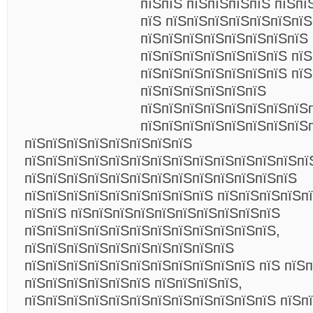
пїЅпїЅ пїЅпїЅпїЅпїЅ пїЅпї
пїЅ пїЅпїЅпїЅпїЅпїЅпїЅпї
пїЅпїЅпїЅпїЅпїЅпїЅпїЅпїЅ 
пїЅпїЅпїЅпїЅпїЅпїЅпїЅ пїЅ
пїЅпїЅпїЅпїЅпїЅпїЅпїЅ пїЅ
пїЅпїЅпїЅпїЅпїЅпїЅ
пїЅпїЅпїЅпїЅпїЅпїЅпїЅпїЅ
пїЅпїЅпїЅпїЅпїЅпїЅпїЅпїЅп
пїЅпїЅпїЅпїЅпїЅпїЅпїЅпїЅ
пїЅпїЅпїЅпїЅпїЅпїЅпїЅпїЅпїЅпїЅпїЅпїЅпїЅпї
пїЅпїЅпїЅпїЅпїЅпїЅпїЅпїЅпїЅпїЅпїЅпїЅпїЅ
пїЅпїЅпїЅпїЅпїЅпїЅпїЅпїЅпїЅ пїЅпїЅпїЅпїЅп
пїЅпїЅ пїЅпїЅпїЅпїЅпїЅпїЅпїЅпїЅпїЅпїЅ
пїЅпїЅпїЅпїЅпїЅпїЅпїЅпїЅпїЅпїЅпїЅпїЅ,
пїЅпїЅпїЅпїЅпїЅпїЅпїЅпїЅпїЅпїЅ
пїЅпїЅпїЅпїЅпїЅпїЅпїЅпїЅпїЅпїЅпїЅ пїЅ пїЅп
пїЅпїЅпїЅпїЅпїЅпїЅ пїЅпїЅпїЅпїЅ,
пїЅпїЅпїЅпїЅпїЅпїЅпїЅпїЅпїЅпїЅпїЅпїЅ пїЅп