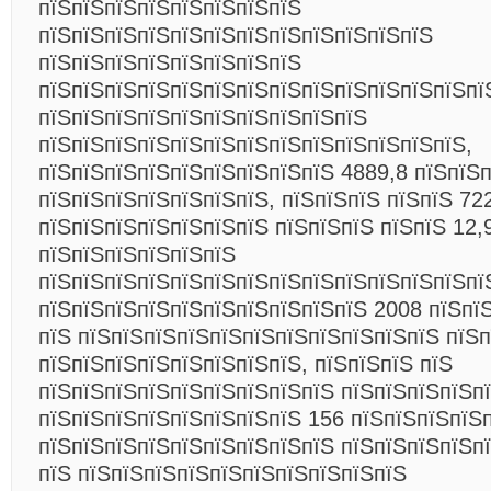
пїЅпїЅпїЅпїЅпїЅпїЅпїЅпїЅ
пїЅпїЅпїЅпїЅпїЅпїЅпїЅпїЅпїЅпїЅпїЅпїЅ
пїЅпїЅпїЅпїЅпїЅпїЅпїЅпїЅ
пїЅпїЅпїЅпїЅпїЅпїЅпїЅпїЅпїЅпїЅпїЅпїЅпїЅпї
пїЅпїЅпїЅпїЅпїЅпїЅпїЅпїЅпїЅпїЅ
пїЅпїЅпїЅпїЅпїЅпїЅпїЅпїЅпїЅпїЅпїЅпїЅпїЅ,
пїЅпїЅпїЅпїЅпїЅпїЅпїЅпїЅпїЅ 4889,8 пїЅпїЅп
пїЅпїЅпїЅпїЅпїЅпїЅпїЅ, пїЅпїЅпїЅ пїЅпїЅ 72
пїЅпїЅпїЅпїЅпїЅпїЅпїЅ пїЅпїЅпїЅ пїЅпїЅ 12
пїЅпїЅпїЅпїЅпїЅпїЅ
пїЅпїЅпїЅпїЅпїЅпїЅпїЅпїЅпїЅпїЅпїЅпїЅпїЅпї
пїЅпїЅпїЅпїЅпїЅпїЅпїЅпїЅпїЅпїЅ 2008 пїЅпї
пїЅ пїЅпїЅпїЅпїЅпїЅпїЅпїЅпїЅпїЅпїЅпїЅ пїЅ
пїЅпїЅпїЅпїЅпїЅпїЅпїЅпїЅ, пїЅпїЅпїЅ пїЅ
пїЅпїЅпїЅпїЅпїЅпїЅпїЅпїЅпїЅ пїЅпїЅпїЅпїЅпї
пїЅпїЅпїЅпїЅпїЅпїЅпїЅпїЅ 156 пїЅпїЅпїЅпїЅ
пїЅпїЅпїЅпїЅпїЅпїЅпїЅпїЅпїЅ пїЅпїЅпїЅпїЅп
пїЅ пїЅпїЅпїЅпїЅпїЅпїЅпїЅпїЅпїЅпїЅ