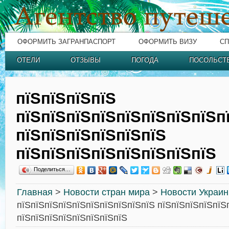
ОФОРМИТЬ ЗАГРАНПАСПОРТ
ОФОРМИТЬ ВИЗУ
СП
ОТЕЛИ
ОТЗЫВЫ
ПОГОДА
ПОСОЛЬСТ
пїЅпїЅпїЅпїЅ
пїЅпїЅпїЅпїЅпїЅпїЅпїЅпїЅп
пїЅпїЅпїЅпїЅпїЅпїЅ
пїЅпїЅпїЅпїЅпїЅпїЅпїЅпїЅ
Поделиться…
Главная
>
Новости стран мира
>
Новости Украи
пїЅпїЅпїЅпїЅпїЅпїЅпїЅпїЅпїЅпїЅ пїЅпїЅпїЅпїЅпїЅ
пїЅпїЅпїЅпїЅпїЅпїЅпїЅпїЅ