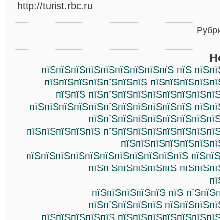
http://turist.rbc.ru
Рубр
Н
пїЅпїЅпїЅпїЅпїЅпїЅпїЅпїЅпїЅ пїЅ пїЅп
пїЅпїЅпїЅпїЅпїЅпїЅпїЅ пїЅпїЅпїЅпїЅпї
пїЅпїЅ пїЅпїЅпїЅпїЅпїЅпїЅпїЅпїЅпї
пїЅпїЅпїЅпїЅпїЅпїЅпїЅпїЅпїЅпїЅпїЅ пїЅпї
пїЅпїЅпїЅпїЅпїЅпїЅпїЅпїЅпїЅ
пїЅпїЅпїЅпїЅпїЅ пїЅпїЅпїЅпїЅпїЅпїЅпїЅпї
пїЅпїЅпїЅпїЅпїЅпїЅпї
пїЅпїЅпїЅпїЅпїЅпїЅпїЅпїЅпїЅпїЅпїЅ пїЅпї
пїЅпїЅпїЅпїЅпїЅпїЅ пїЅпїЅпї
пї
пїЅпїЅпїЅпїЅпїЅ пїЅ пїЅпїЅ
пїЅпїЅпїЅпїЅпїЅ пїЅпїЅпїЅпї
пїЅпїЅпїЅпїЅпїЅ пїЅпїЅпїЅпїЅпїЅпїЅпї