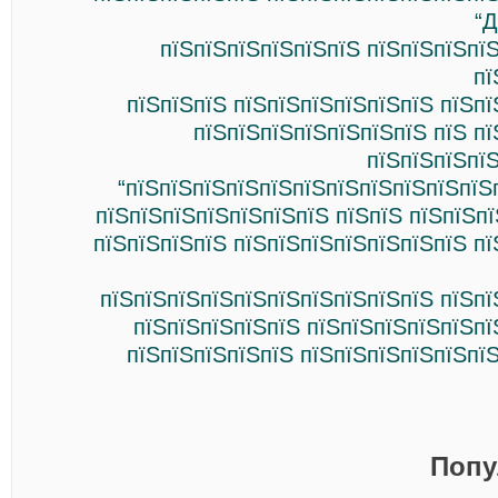
“
пїЅпїЅпїЅпїЅпїЅпїЅ пїЅпїЅпїЅпї
пї
пїЅпїЅпїЅ пїЅпїЅпїЅпїЅпїЅпїЅ пїЅп
пїЅпїЅпїЅпїЅпїЅпїЅпїЅ пїЅ п
пїЅпїЅпїЅпї
“пїЅпїЅпїЅпїЅпїЅпїЅпїЅпїЅпїЅпїЅпїЅ
пїЅпїЅпїЅпїЅпїЅпїЅпїЅ пїЅпїЅ пїЅпїЅп
пїЅпїЅпїЅпїЅ пїЅпїЅпїЅпїЅпїЅпїЅпїЅ п
пїЅпїЅпїЅпїЅпїЅпїЅпїЅпїЅпїЅпїЅ пїЅпї
пїЅпїЅпїЅпїЅпїЅ пїЅпїЅпїЅпїЅпїЅпї
пїЅпїЅпїЅпїЅпїЅ пїЅпїЅпїЅпїЅпїЅпї
Попу