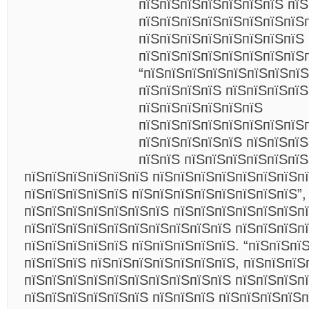
пїЅпїЅпїЅпїЅпїЅпїЅпїЅ пїЅ
пїЅпїЅпїЅпїЅпїЅпїЅпїЅпїЅп
пїЅпїЅпїЅпїЅпїЅпїЅпїЅпїЅ
пїЅпїЅпїЅпїЅпїЅпїЅпїЅпїЅп
“пїЅпїЅпїЅпїЅпїЅпїЅпїЅпї
пїЅпїЅпїЅпїЅ пїЅпїЅпїЅпїЅ
пїЅпїЅпїЅпїЅпїЅпїЅ
пїЅпїЅпїЅпїЅпїЅпїЅпїЅпїЅ
пїЅпїЅпїЅпїЅпїЅ пїЅпїЅпїЅ
пїЅпїЅ пїЅпїЅпїЅпїЅпїЅпїЅ
пїЅпїЅпїЅпїЅпїЅпїЅ пїЅпїЅпїЅпїЅпїЅпїЅпїЅп
пїЅпїЅпїЅпїЅпїЅ пїЅпїЅпїЅпїЅпїЅпїЅпїЅпїЅ”,
пїЅпїЅпїЅпїЅпїЅпїЅпїЅ пїЅпїЅпїЅпїЅпїЅпїЅп
пїЅпїЅпїЅпїЅпїЅпїЅпїЅпїЅпїЅпїЅ пїЅпїЅпїЅпї
пїЅпїЅпїЅпїЅпїЅ пїЅпїЅпїЅпїЅпїЅ. “пїЅпїЅпї
пїЅпїЅпїЅ пїЅпїЅпїЅпїЅпїЅпїЅпїЅ, пїЅпїЅпїЅ
пїЅпїЅпїЅпїЅпїЅпїЅпїЅпїЅпїЅпїЅ пїЅпїЅпїЅп
пїЅпїЅпїЅпїЅпїЅпїЅ пїЅпїЅпїЅ пїЅпїЅпїЅпїЅп