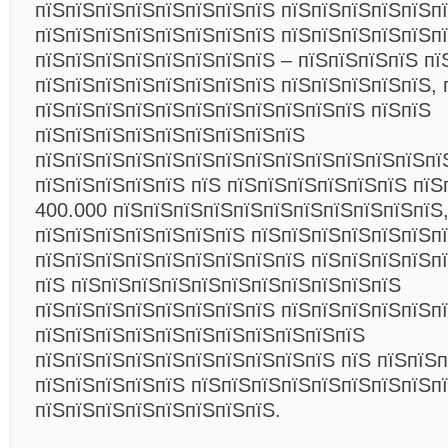
пїЅпїЅпїЅпїЅпїЅпїЅпїЅпїЅ пїЅпїЅпїЅпїЅпїЅп
пїЅпїЅпїЅпїЅпїЅпїЅпїЅпїЅ пїЅпїЅпїЅпїЅпїЅп
пїЅпїЅпїЅпїЅпїЅпїЅпїЅпїЅ – пїЅпїЅпїЅпїЅ пї
пїЅпїЅпїЅпїЅпїЅпїЅпїЅпїЅ пїЅпїЅпїЅпїЅпїЅ, 
пїЅпїЅпїЅпїЅпїЅпїЅпїЅпїЅпїЅпїЅпїЅ пїЅпїЅ
пїЅпїЅпїЅпїЅпїЅпїЅпїЅпїЅпїЅ
пїЅпїЅпїЅпїЅпїЅпїЅпїЅпїЅпїЅпїЅпїЅпїЅпїЅпї
пїЅпїЅпїЅпїЅпїЅ пїЅ пїЅпїЅпїЅпїЅпїЅпїЅ пїЅ
400.000 пїЅпїЅпїЅпїЅпїЅпїЅпїЅпїЅпїЅпїЅпїЅ
пїЅпїЅпїЅпїЅпїЅпїЅпїЅ пїЅпїЅпїЅпїЅпїЅпїЅп
пїЅпїЅпїЅпїЅпїЅпїЅпїЅпїЅпїЅ пїЅпїЅпїЅпїЅп
пїЅ пїЅпїЅпїЅпїЅпїЅпїЅпїЅпїЅпїЅпїЅпїЅ
пїЅпїЅпїЅпїЅпїЅпїЅпїЅпїЅ пїЅпїЅпїЅпїЅпїЅп
пїЅпїЅпїЅпїЅпїЅпїЅпїЅпїЅпїЅпїЅпїЅ
пїЅпїЅпїЅпїЅпїЅпїЅпїЅпїЅпїЅпїЅ пїЅ пїЅпїЅп
пїЅпїЅпїЅпїЅпїЅ пїЅпїЅпїЅпїЅпїЅпїЅпїЅпїЅп
пїЅпїЅпїЅпїЅпїЅпїЅпїЅпїЅ.