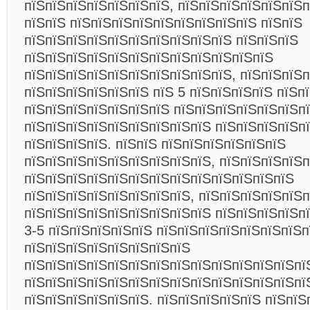
пїЅпїЅпїЅпїЅпїЅпїЅпїЅ, пїЅпїЅпїЅпїЅпїЅпїЅ
пїЅпїЅ пїЅпїЅпїЅпїЅпїЅпїЅпїЅпїЅпїЅ
пїЅпїЅ
пїЅпїЅпїЅпїЅпїЅпїЅпїЅпїЅпїЅпїЅ пїЅпїЅпїЅ
пїЅпїЅпїЅпїЅпїЅпїЅпїЅпїЅпїЅпїЅпїЅпїЅ
пїЅпїЅпїЅпїЅпїЅпїЅпїЅпїЅпїЅпїЅ, пїЅпїЅпїЅ
пїЅпїЅпїЅпїЅпїЅпїЅ пїЅ 5 пїЅпїЅпїЅпїЅ пїЅп
пїЅпїЅпїЅпїЅпїЅпїЅпїЅ пїЅпїЅпїЅпїЅпїЅпїЅпї
пїЅпїЅпїЅпїЅпїЅпїЅпїЅпїЅпїЅ пїЅпїЅпїЅпїЅпї
пїЅпїЅпїЅпїЅ. пїЅпїЅ пїЅпїЅпїЅпїЅпїЅпїЅ
пїЅпїЅпїЅпїЅпїЅпїЅпїЅпїЅпїЅ, пїЅпїЅпїЅпїЅп
пїЅпїЅпїЅпїЅпїЅпїЅпїЅпїЅпїЅпїЅпїЅпїЅпїЅ
пїЅпїЅпїЅпїЅпїЅпїЅпїЅпїЅ, пїЅпїЅпїЅпїЅпїЅп
пїЅпїЅпїЅпїЅпїЅпїЅпїЅпїЅпїЅ пїЅпїЅпїЅпїЅп
3-5 пїЅпїЅпїЅпїЅпїЅ пїЅпїЅпїЅпїЅпїЅпїЅпїЅп
пїЅпїЅпїЅпїЅпїЅпїЅпїЅпїЅ
пїЅпїЅпїЅпїЅпїЅпїЅпїЅпїЅпїЅпїЅпїЅпїЅпїЅпї
пїЅпїЅпїЅпїЅпїЅпїЅпїЅпїЅпїЅпїЅпїЅпїЅпїЅпї
пїЅпїЅпїЅпїЅпїЅпїЅ. пїЅпїЅпїЅпїЅпїЅ пїЅпїЅ