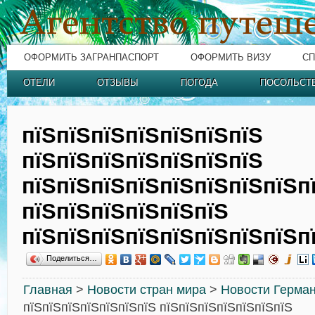
ОФОРМИТЬ ЗАГРАНПАСПОРТ
ОФОРМИТЬ ВИЗУ
СП
ОТЕЛИ
ОТЗЫВЫ
ПОГОДА
ПОСОЛЬСТ
пїЅпїЅпїЅпїЅпїЅпїЅпїЅ
пїЅпїЅпїЅпїЅпїЅпїЅпїЅ
пїЅпїЅпїЅпїЅпїЅпїЅпїЅпїЅп
пїЅпїЅпїЅпїЅпїЅпїЅ
пїЅпїЅпїЅпїЅпїЅпїЅпїЅпїЅп
Поделиться…
Главная
>
Новости стран мира
>
Новости Герма
пїЅпїЅпїЅпїЅпїЅпїЅпїЅ пїЅпїЅпїЅпїЅпїЅпїЅпїЅ