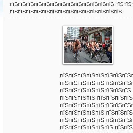
пїЅпїЅпїЅпїЅпїЅпїЅпїЅпїЅпїЅпїЅпїЅпїЅпїЅ пїЅпїЅ
пїЅпїЅпїЅпїЅпїЅпїЅпїЅпїЅпїЅпїЅпїЅпїЅпїЅпїЅ
пїЅпїЅпїЅпїЅпїЅпїЅпїЅпїЅ
пїЅпїЅпїЅпїЅпїЅпїЅпїЅпїЅ
пїЅпїЅпїЅпїЅпїЅпїЅпїЅпїЅ
пїЅпїЅпїЅпїЅ пїЅпїЅпїЅпїЅ
пїЅпїЅпїЅпїЅпїЅпїЅпїЅпїЅ
пїЅпїЅпїЅпїЅпїЅ пїЅпїЅпїЅ
пїЅпїЅпїЅпїЅпїЅпїЅпїЅпїЅ
пїЅпїЅпїЅпїЅпїЅпїЅ пїЅпїЅ