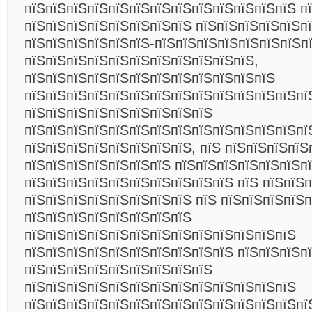
пїЅпїЅпїЅпїЅпїЅпїЅпїЅпїЅпїЅпїЅпїЅпїЅпїЅ п
пїЅпїЅпїЅпїЅпїЅпїЅпїЅпїЅ пїЅпїЅпїЅпїЅпїЅп
пїЅпїЅпїЅпїЅпїЅпїЅ-пїЅпїЅпїЅпїЅпїЅпїЅпїЅп
пїЅпїЅпїЅпїЅпїЅпїЅпїЅпїЅпїЅпїЅпїЅ,
пїЅпїЅпїЅпїЅпїЅпїЅпїЅпїЅпїЅпїЅпїЅпїЅ
пїЅпїЅпїЅпїЅпїЅпїЅпїЅпїЅпїЅпїЅпїЅпїЅпїЅпї
пїЅпїЅпїЅпїЅпїЅпїЅпїЅпїЅпїЅ
пїЅпїЅпїЅпїЅпїЅпїЅпїЅпїЅпїЅпїЅпїЅпїЅпїЅпї
пїЅпїЅпїЅпїЅпїЅпїЅпїЅпїЅ, пїЅ пїЅпїЅпїЅпїЅ
пїЅпїЅпїЅпїЅпїЅпїЅпїЅ пїЅпїЅпїЅпїЅпїЅпїЅп
пїЅпїЅпїЅпїЅпїЅпїЅпїЅпїЅпїЅпїЅ пїЅ пїЅпїЅ
пїЅпїЅпїЅпїЅпїЅпїЅпїЅпїЅ пїЅ пїЅпїЅпїЅпїЅп
пїЅпїЅпїЅпїЅпїЅпїЅпїЅпїЅ
пїЅпїЅпїЅпїЅпїЅпїЅпїЅпїЅпїЅпїЅпїЅпїЅпїЅ
пїЅпїЅпїЅпїЅпїЅпїЅпїЅпїЅпїЅпїЅ пїЅпїЅпїЅп
пїЅпїЅпїЅпїЅпїЅпїЅпїЅпїЅпїЅ
пїЅпїЅпїЅпїЅпїЅпїЅпїЅпїЅпїЅпїЅпїЅпїЅпїЅ
пїЅпїЅпїЅпїЅпїЅпїЅпїЅпїЅпїЅпїЅпїЅпїЅпїЅпї