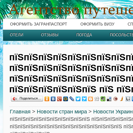
ОФОРМИТЬ ЗАГРАНПАСПОРТ
ОФОРМИТЬ ВИЗУ
СП
ОТЕЛИ
ОТЗЫВЫ
ПОГОДА
ПОСОЛЬСТ
пїЅпїЅпїЅпїЅпїЅпїЅпїЅпїЅп
пїЅпїЅпїЅпїЅпїЅпїЅпїЅпїЅп
пїЅпїЅпїЅпїЅпїЅпїЅпїЅпїЅп
пїЅпїЅпїЅпїЅпїЅпїЅ пїЅ пїЅ
Поделиться…
Главная
>
Новости стран мира
>
Новости Украи
пїЅпїЅпїЅпїЅпїЅпїЅпїЅпїЅпїЅпїЅ пїЅпїЅпїЅпїЅпїЅ
пїЅпїЅпїЅпїЅпїЅпїЅпїЅпїЅпїЅпїЅпїЅпїЅпїЅпїЅ пїЅ