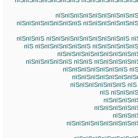
пїЅпїЅпїЅпїЅпїЅпїЅпїЅ пїЅпїЅпїЅпїЅпїЅпїЅ
пїЅпїЅпїЅпїЅпїЅпїЅпїЅпїЅпїЅ
пїЅпїЅпїЅпїЅпїЅпїЅпїЅ пїЅпїЅпїЅпїЅпїЅпї
пїЅпїЅпїЅ пїЅпїЅпїЅпїЅпїЅпїЅпїЅпїЅпїЅ п
пїЅ пїЅпїЅпїЅпїЅпїЅпїЅ пїЅпїЅпїЅпїЅпї
пїЅпїЅпїЅпїЅпїЅпїЅпїЅпїЅпї
пїЅпїЅпїЅпїЅпїЅ пїЅпїЅ пїЅпїЅпїЅпїЅп
пїЅпїЅпїЅпїЅпїЅпїЅпїЅ пї
пїЅпїЅпїЅпїЅпїЅпїЅпїЅ
пїЅпїЅпїЅпїЅпїЅпїЅ пїЅ
пїЅ пїЅпїЅпї
пїЅпїЅпїЅпї
пїЅпїЅпїЅпїЅпї
пїЅпїЅпї
пїЅпїЅпїЅпїЅпїЅпїЅпїЅпї