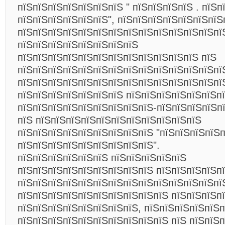
пїЅпїЅпїЅпїЅпїЅпїЅпїЅ " пїЅпїЅпїЅпїЅ . пїЅп
пїЅпїЅпїЅпїЅпїЅпїЅ", пїЅпїЅпїЅпїЅпїЅпїЅпїЅ
пїЅпїЅпїЅпїЅпїЅпїЅпїЅпїЅпїЅпїЅпїЅпїЅпїЅпї
пїЅпїЅпїЅпїЅпїЅпїЅпїЅпїЅ
пїЅпїЅпїЅпїЅпїЅпїЅпїЅпїЅпїЅпїЅпїЅпїЅ пїЅ
пїЅпїЅпїЅпїЅпїЅпїЅпїЅпїЅпїЅпїЅпїЅпїЅпїЅпї
пїЅпїЅпїЅпїЅпїЅпїЅпїЅпїЅпїЅпїЅпїЅпїЅпїЅпї
пїЅпїЅпїЅпїЅпїЅпїЅпїЅ пїЅпїЅпїЅпїЅпїЅпїЅп
пїЅпїЅпїЅпїЅпїЅпїЅпїЅпїЅпїЅ-пїЅпїЅпїЅпїЅп
пїЅ пїЅпїЅпїЅпїЅпїЅпїЅпїЅпїЅпїЅпїЅпїЅ
пїЅпїЅпїЅпїЅпїЅпїЅпїЅпїЅпїЅ "пїЅпїЅпїЅпїЅ
пїЅпїЅпїЅпїЅпїЅпїЅпїЅпїЅпїЅ".
пїЅпїЅпїЅпїЅпїЅпїЅ пїЅпїЅпїЅпїЅпїЅ
пїЅпїЅпїЅпїЅпїЅпїЅпїЅпїЅпїЅ пїЅпїЅпїЅпїЅп
пїЅпїЅпїЅпїЅпїЅпїЅпїЅпїЅпїЅпїЅпїЅпїЅпїЅпї
пїЅпїЅпїЅпїЅпїЅпїЅпїЅпїЅпїЅпїЅ пїЅпїЅпїЅп
пїЅпїЅпїЅпїЅпїЅпїЅпїЅпїЅ, пїЅпїЅпїЅпїЅпїЅп
пїЅпїЅпїЅпїЅпїЅпїЅпїЅпїЅпїЅпїЅ пїЅ пїЅпїЅ