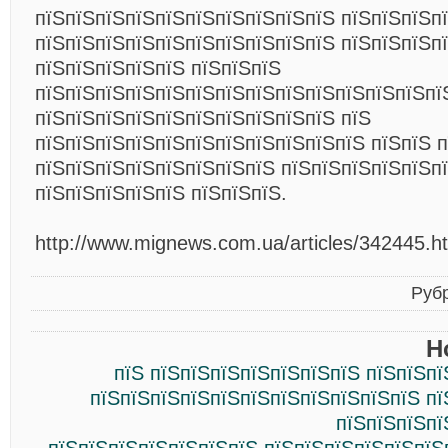
пїЅпїЅпїЅпїЅпїЅпїЅпїЅпїЅпїЅпїЅ пїЅпїЅпїЅп
пїЅпїЅпїЅпїЅпїЅпїЅпїЅпїЅпїЅпїЅ пїЅпїЅпїЅп
пїЅпїЅпїЅпїЅпїЅ пїЅпїЅпїЅ
пїЅпїЅпїЅпїЅпїЅпїЅпїЅпїЅпїЅпїЅпїЅпїЅпїЅпї
пїЅпїЅпїЅпїЅпїЅпїЅпїЅпїЅпїЅпїЅ пїЅ
пїЅпїЅпїЅпїЅпїЅпїЅпїЅпїЅпїЅпїЅпїЅ пїЅпїЅ 
пїЅпїЅпїЅпїЅпїЅпїЅпїЅпїЅ пїЅпїЅпїЅпїЅпїЅпї
пїЅпїЅпїЅпїЅпїЅ пїЅпїЅпїЅ.
http://www.mignews.com.ua/articles/342445.h
Руб
Н
пїЅ пїЅпїЅпїЅпїЅпїЅпїЅпїЅ пїЅпїЅп
пїЅпїЅпїЅпїЅпїЅпїЅпїЅпїЅпїЅпїЅпїЅ пї
пїЅпїЅпїЅпї