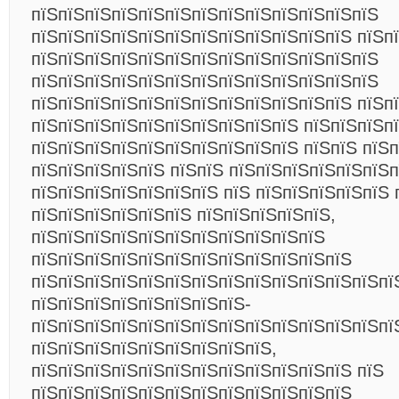
пїЅпїЅпїЅпїЅпїЅпїЅпїЅпїЅпїЅпїЅпїЅпїЅпїЅ
пїЅпїЅпїЅпїЅпїЅпїЅпїЅпїЅпїЅпїЅпїЅпїЅ пїЅп
пїЅпїЅпїЅпїЅпїЅпїЅпїЅпїЅпїЅпїЅпїЅпїЅпїЅ
пїЅпїЅпїЅпїЅпїЅпїЅпїЅпїЅпїЅпїЅпїЅпїЅпїЅ
пїЅпїЅпїЅпїЅпїЅпїЅпїЅпїЅпїЅпїЅпїЅпїЅ пїЅп
пїЅпїЅпїЅпїЅпїЅпїЅпїЅпїЅпїЅпїЅ пїЅпїЅпїЅп
пїЅпїЅпїЅпїЅпїЅпїЅпїЅпїЅпїЅпїЅ пїЅпїЅ пїЅп
пїЅпїЅпїЅпїЅпїЅ пїЅпїЅ пїЅпїЅпїЅпїЅпїЅпїЅ
пїЅпїЅпїЅпїЅпїЅпїЅпїЅ пїЅ пїЅпїЅпїЅпїЅпїЅ 
пїЅпїЅпїЅпїЅпїЅпїЅ пїЅпїЅпїЅпїЅпїЅ,
пїЅпїЅпїЅпїЅпїЅпїЅпїЅпїЅпїЅпїЅпїЅ
пїЅпїЅпїЅпїЅпїЅпїЅпїЅпїЅпїЅпїЅпїЅпїЅ
пїЅпїЅпїЅпїЅпїЅпїЅпїЅпїЅпїЅпїЅпїЅпїЅпїЅпї
пїЅпїЅпїЅпїЅпїЅпїЅпїЅпїЅ-
пїЅпїЅпїЅпїЅпїЅпїЅпїЅпїЅпїЅпїЅпїЅпїЅпїЅпї
пїЅпїЅпїЅпїЅпїЅпїЅпїЅпїЅпїЅ,
пїЅпїЅпїЅпїЅпїЅпїЅпїЅпїЅпїЅпїЅпїЅпїЅ пїЅ
пїЅпїЅпїЅпїЅпїЅпїЅпїЅпїЅпїЅпїЅпїЅпїЅ