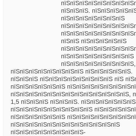
пїЅпїЅпїЅпїЅпїЅпїЅпїЅпїЅп
пїЅпїЅпїЅ. пїЅпїЅпїЅпїЅпї
пїЅпїЅпїЅпїЅпїЅпїЅпїЅ
пїЅпїЅпїЅпїЅпїЅпїЅпїЅпїЅп
пїЅпїЅпїЅпїЅпїЅпїЅпїЅпїЅ
пїЅпїЅ пїЅпїЅпїЅпїЅпїЅ
пїЅпїЅпїЅпїЅпїЅпїЅпїЅпїЅ
пїЅпїЅпїЅпїЅпїЅпїЅпїЅпїЅ
пїЅпїЅпїЅпїЅпїЅпїЅпїЅпїЅ,
пїЅпїЅпїЅпїЅпїЅпїЅпїЅпїЅ пїЅпїЅпїЅпїЅпїЅ.
пїЅпїЅпїЅ пїЅпїЅпїЅпїЅпїЅпїЅпїЅпїЅ пїЅ пїЅ
пїЅпїЅпїЅпїЅпїЅпїЅ пїЅпїЅпїЅпїЅпїЅпїЅпїЅп
пїЅпїЅпїЅпїЅпїЅпїЅпїЅпїЅпїЅпїЅпїЅпїЅпїЅ, п
1,5 пїЅпїЅпїЅ пїЅпїЅпїЅ. пїЅпїЅпїЅпїЅпїЅпїЅ
пїЅпїЅпїЅпїЅпїЅпїЅпїЅпїЅпїЅ пїЅпїЅпїЅпїЅп
пїЅпїЅпїЅпїЅпїЅпїЅ пїЅпїЅпїЅпїЅпїЅпїЅпїЅп
пїЅпїЅпїЅпїЅпїЅпїЅпїЅпїЅпїЅпїЅпїЅпїЅ
пїЅпїЅпїЅпїЅпїЅпїЅпїЅпїЅ-