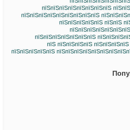
пїЅпїЅпїЅпїЅпїЅпїЅпїЅ
пїЅпїЅпїЅпїЅпїЅпїЅпїЅпїЅ пїЅпї
пїЅпїЅпїЅпїЅпїЅпїЅпїЅпїЅпїЅ пїЅпїЅпїЅ
пїЅпїЅпїЅпїЅпїЅ пїЅпїЅ п
пїЅпїЅпїЅпїЅпїЅпїЅпїЅ
пїЅпїЅпїЅпїЅпїЅпїЅпїЅ пїЅпїЅпїЅпї
пїЅ пїЅпїЅпїЅпїЅ пїЅпїЅпїЅпїЅ
пїЅпїЅпїЅпїЅпїЅ пїЅпїЅпїЅпїЅпїЅпїЅпїЅпїЅп
Попу