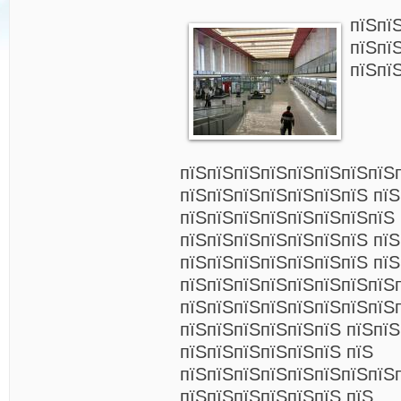
пїЅпї
пїЅпї
пїЅпї
пїЅпїЅпїЅпїЅпїЅпїЅпїЅпїЅ
пїЅпїЅпїЅпїЅпїЅпїЅпїЅ пї
пїЅпїЅпїЅпїЅпїЅпїЅпїЅпїЅ 
пїЅпїЅпїЅпїЅпїЅпїЅпїЅ пїЅ
пїЅпїЅпїЅпїЅпїЅпїЅпїЅ пїЅ
пїЅпїЅпїЅпїЅпїЅпїЅпїЅпїЅ
пїЅпїЅпїЅпїЅпїЅпїЅпїЅпїЅ
пїЅпїЅпїЅпїЅпїЅпїЅ пїЅпї
пїЅпїЅпїЅпїЅпїЅпїЅ пїЅ
пїЅпїЅпїЅпїЅпїЅпїЅпїЅпїЅ
пїЅпїЅпїЅпїЅпїЅпїЅ пїЅ