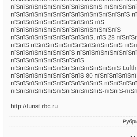
пїЅпїЅпїЅпїЅпїЅпїЅпїЅпїЅпїЅпїЅ пїЅпїЅпїЅпї
пїЅпїЅпїЅпїЅпїЅпїЅпїЅпїЅпїЅпїЅпїЅпїЅпїЅ п
пїЅпїЅпїЅпїЅпїЅпїЅпїЅпїЅпїЅ пїЅ
пїЅпїЅпїЅпїЅпїЅпїЅпїЅпїЅпїЅпїЅпїЅпїЅ
пїЅпїЅпїЅпїЅпїЅпїЅпїЅпїЅпїЅ, пїЅ 28 пїЅпїЅ
пїЅпїЅ пїЅпїЅпїЅпїЅпїЅпїЅпїЅпїЅпїЅпїЅ пїЅ
пїЅпїЅпїЅпїЅпїЅпїЅпїЅ пїЅпїЅпїЅпїЅпїЅпїЅп
пїЅпїЅпїЅпїЅпїЅпїЅпїЅпїЅ
пїЅпїЅпїЅпїЅпїЅпїЅпїЅпїЅпїЅпїЅпїЅпїЅ Lufth
пїЅпїЅпїЅпїЅпїЅпїЅпїЅпїЅ 80 пїЅпїЅпїЅпїЅпї
пїЅпїЅпїЅпїЅпїЅпїЅпїЅпїЅпїЅпїЅ пїЅпїЅпїЅп
пїЅпїЅпїЅпїЅпїЅпїЅпїЅпїЅпїЅпїЅ-пїЅпїЅ-пїЅп
http://turist.rbc.ru
Рубр