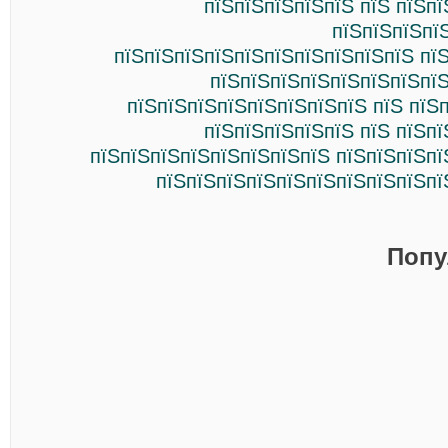
пїЅпїЅпїЅпїЅпїЅ пїЅ пїЅп
пїЅпїЅпїЅпї
пїЅпїЅпїЅпїЅпїЅпїЅпїЅпїЅпїЅпїЅ пї
пїЅпїЅпїЅпїЅпїЅпїЅпїЅпїЅ
пїЅпїЅпїЅпїЅпїЅпїЅпїЅпїЅ пїЅ пїЅ
пїЅпїЅпїЅпїЅпїЅ пїЅ пїЅп
пїЅпїЅпїЅпїЅпїЅпїЅпїЅпїЅ пїЅпїЅпїЅпї
пїЅпїЅпїЅпїЅпїЅпїЅпїЅпїЅпїЅпї
Попу