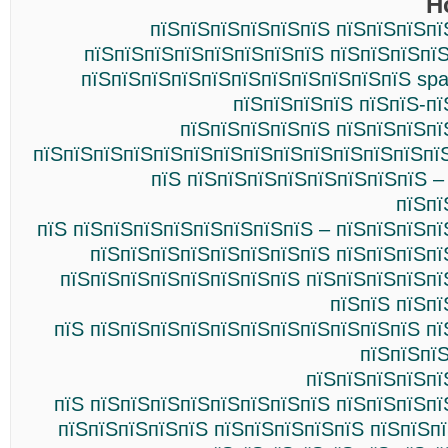
Н
пїЅпїЅпїЅпїЅпїЅпїЅ пїЅпїЅпїЅпї
пїЅпїЅпїЅпїЅпїЅпїЅпїЅпїЅ пїЅпїЅпїЅпї
пїЅпїЅпїЅпїЅпїЅпїЅпїЅпїЅпїЅпїЅпїЅ spa
пїЅпїЅпїЅпїЅ пїЅпїЅ-п
пїЅпїЅпїЅпїЅпїЅ пїЅпїЅпїЅпї
пїЅпїЅпїЅпїЅпїЅпїЅпїЅпїЅпїЅпїЅпїЅпїЅпїЅпї
пїЅ пїЅпїЅпїЅпїЅпїЅпїЅпїЅпїЅ –
пїЅпї
пїЅ пїЅпїЅпїЅпїЅпїЅпїЅпїЅпїЅ – пїЅпїЅпїЅп
пїЅпїЅпїЅпїЅпїЅпїЅпїЅпїЅ пїЅпїЅпїЅпї
пїЅпїЅпїЅпїЅпїЅпїЅпїЅпїЅ пїЅпїЅпїЅпїЅпї
пїЅпїЅ пїЅп
пїЅ пїЅпїЅпїЅпїЅпїЅпїЅпїЅпїЅпїЅпїЅпїЅ п
пїЅпїЅпї
пїЅпїЅпїЅпїЅпї
пїЅ пїЅпїЅпїЅпїЅпїЅпїЅпїЅпїЅ пїЅпїЅпїЅп
пїЅпїЅпїЅпїЅпїЅ пїЅпїЅпїЅпїЅпїЅ пїЅпїЅп