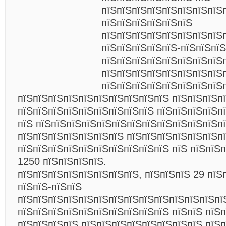
пїЅпїЅпїЅпїЅпїЅпїЅпїЅпїЅп
пїЅпїЅпїЅпїЅпїЅпїЅ
пїЅпїЅпїЅпїЅпїЅпїЅпїЅпїЅ
пїЅпїЅпїЅпїЅпїЅ-пїЅпїЅпї
пїЅпїЅпїЅпїЅпїЅпїЅпїЅпїЅ
пїЅпїЅпїЅпїЅпїЅпїЅпїЅпїЅп
пїЅпїЅпїЅпїЅпїЅпїЅпїЅпїЅ
пїЅпїЅпїЅпїЅпїЅпїЅпїЅпїЅпїЅпїЅ пїЅпїЅпїЅп
пїЅпїЅпїЅпїЅпїЅпїЅпїЅпїЅпїЅ пїЅпїЅпїЅпїЅп
пїЅ пїЅпїЅпїЅпїЅпїЅпїЅпїЅпїЅпїЅпїЅпїЅпїЅп
пїЅпїЅпїЅпїЅпїЅпїЅпїЅ пїЅпїЅпїЅпїЅпїЅпїЅп
пїЅпїЅпїЅпїЅпїЅпїЅпїЅпїЅпїЅпїЅ пїЅ пїЅпїЅ
1250 пїЅпїЅпїЅпїЅ.
пїЅпїЅпїЅпїЅпїЅпїЅпїЅпїЅ, пїЅпїЅпїЅ 29 пїЅ
пїЅпїЅ-пїЅпїЅ
пїЅпїЅпїЅпїЅпїЅпїЅпїЅпїЅпїЅпїЅпїЅпїЅпїЅпї
пїЅпїЅпїЅпїЅпїЅпїЅпїЅпїЅпїЅпїЅ пїЅпїЅ пїЅ
пїЅпїЅпїЅпїЅ пїЅпїЅпїЅпїЅпїЅпїЅпїЅпїЅ пїЅп