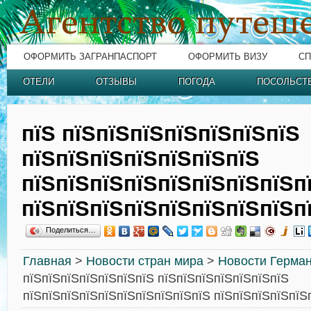
ОФОРМИТЬ ЗАГРАНПАСПОРТ
ОФОРМИТЬ ВИЗУ
СП
ОТЕЛИ
ОТЗЫВЫ
ПОГОДА
ПОСОЛЬСТ
пїЅ пїЅпїЅпїЅпїЅпїЅпїЅпїЅ
пїЅпїЅпїЅпїЅпїЅпїЅпїЅ
пїЅпїЅпїЅпїЅпїЅпїЅпїЅпїЅп
пїЅпїЅпїЅпїЅпїЅпїЅпїЅпїЅп
Поделиться…
Главная
>
Новости стран мира
>
Новости Герма
пїЅпїЅпїЅпїЅпїЅпїЅпїЅ пїЅпїЅпїЅпїЅпїЅпїЅпїЅ
пїЅпїЅпїЅпїЅпїЅпїЅпїЅпїЅпїЅпїЅ пїЅпїЅпїЅпїЅпїЅ