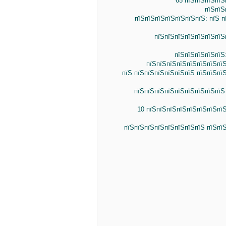
65 пїЅпїЅпїЅпїЅ
пїЅпїЅ
пїЅпїЅпїЅпїЅпїЅпїЅпїЅ: пїЅ 
пїЅпїЅпїЅпїЅпїЅпїЅпїЅ
пїЅпїЅпїЅпїЅпїЅ
пїЅпїЅпїЅпїЅпїЅпїЅпїЅпї
пїЅ пїЅпїЅпїЅпїЅпїЅпїЅ пїЅпїЅпї
пїЅпїЅпїЅпїЅпїЅпїЅпїЅпїЅпїЅ
10 пїЅпїЅпїЅпїЅпїЅпїЅпїЅпї
пїЅпїЅпїЅпїЅпїЅпїЅпїЅпїЅ пїЅпї