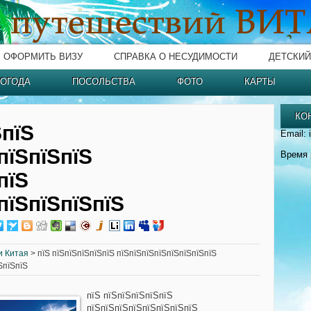
ОФОРМИТЬ ВИЗУ
СПРАВКА О НЕСУДИМОСТИ
ДЕТСКИЙ
ОГОДА
ПОСОЛЬСТВА
ФОТО
КАРТЫ
КО
ЅпїЅ
Email: 
пїЅпїЅпїЅ
Время 
пїЅ
пїЅпїЅпїЅпїЅ
и Китая
> пїЅ пїЅпїЅпїЅпїЅпїЅ пїЅпїЅпїЅпїЅпїЅпїЅпїЅпїЅ
ЅпїЅпїЅ
пїЅ пїЅпїЅпїЅпїЅпїЅ
пїЅпїЅпїЅпїЅпїЅпїЅпїЅпїЅ