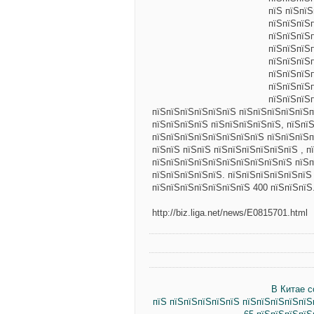
пїЅ пїЅпї
пїЅпїЅпїЅп
пїЅпїЅпїЅ
пїЅпїЅпїЅ
пїЅпїЅпїЅ
пїЅпїЅпїЅ
пїЅпїЅпїЅ
пїЅпїЅпїЅ
пїЅпїЅпїЅпїЅпїЅпїЅ пїЅпїЅпїЅпїЅпїЅпї
пїЅпїЅпїЅпїЅ пїЅпїЅпїЅпїЅпїЅ, пїЅпї
пїЅпїЅпїЅпїЅпїЅпїЅпїЅпїЅ пїЅпїЅпїЅп
пїЅпїЅ пїЅпїЅ пїЅпїЅпїЅпїЅпїЅпїЅ , 
пїЅпїЅпїЅпїЅпїЅпїЅпїЅпїЅпїЅпїЅ пїЅп
пїЅпїЅпїЅпїЅпїЅ. пїЅпїЅпїЅпїЅпїЅпїЅ
пїЅпїЅпїЅпїЅпїЅпїЅпїЅ 400 пїЅпїЅпїЅ
http://biz.liga.net/news/E0815701.html
В Китае 
пїЅ пїЅпїЅпїЅпїЅпїЅ пїЅпїЅпїЅпїЅпїЅ