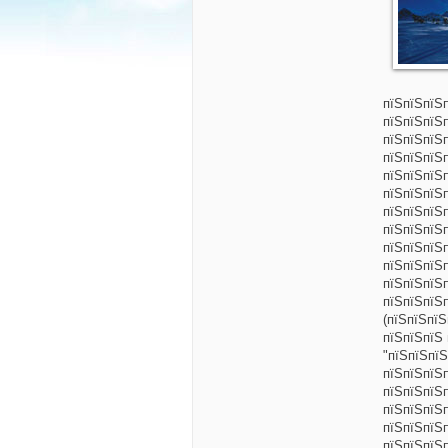
пїЅпїЅпїЅп
пїЅпїЅпїЅ
пїЅпїЅпїЅ
пїЅпїЅпїЅ
пїЅпїЅпїЅ
пїЅпїЅпїЅ
пїЅпїЅпїЅ
пїЅпїЅпїЅ
пїЅпїЅпїЅ
пїЅпїЅпїЅ
пїЅпїЅпїЅ
пїЅпїЅпїЅ
(пїЅпїЅпїЅ
пїЅпїЅпїЅ
"пїЅпїЅпїЅ
пїЅпїЅпїЅ
пїЅпїЅпїЅ
пїЅпїЅпїЅ
пїЅпїЅпїЅ
пїЅпїЅпїЅ