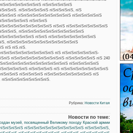
ЅпїЅпїЅпїЅпїЅпїЅпїЅпїЅ пїЅпїЅпїЅпїЅпїЅ
їЅпїЅпїЅ. пїЅпїЅпїЅпїЅпїЅ пїЅпїЅпїЅпїЅ, пїЅ
пїЅпїЅпїЅ пїЅпїЅпїЅпїЅпїЅпїЅпїЅпїЅпїЅ пїЅпїЅпїЅпїЅпїЅ
пїЅпїЅпїЅпїЅпїЅ пїЅпїЅпїЅ
пїЅпїЅпїЅпїЅпїЅпїЅпїЅпїЅпїЅ пїЅпїЅ пїЅпїЅпїЅпїЅпїЅпїЅпїЅ
пїЅпїЅпїЅ, пїЅпїЅпїЅпїЅпїЅпїЅпїЅпїЅпїЅпїЅпїЅ
пїЅпїЅпїЅпїЅпїЅпїЅ пїЅпїЅ пїЅпїЅпїЅпїЅпїЅпїЅпїЅпїЅ
пїЅ, пїЅпїЅпїЅпїЅпїЅпїЅпїЅпїЅпїЅпїЅпїЅпїЅ
Ѕ пїЅ пїЅ.пїЅ.
ЅпїЅпїЅпїЅпїЅпїЅпїЅпїЅпїЅпїЅ пїЅ пїЅпїЅпїЅпїЅпїЅпїЅ-
їЅпїЅ пїЅпїЅпїЅпїЅпїЅпїЅпїЅпїЅпїЅ пїЅпїЅпїЅпїЅпїЅ пїЅ 240
пїЅпїЅпїЅпїЅпїЅпїЅпїЅпїЅпїЅпїЅпїЅпїЅ пїЅпїЅпїЅпїЅпїЅ
їЅпїЅпїЅпїЅпїЅ пїЅпїЅпїЅпїЅ пїЅ пїЅпїЅпїЅпїЅпїЅпїЅпїЅпїЅ
 пїЅпїЅпїЅ пїЅпїЅпїЅпїЅ пїЅпїЅпїЅпїЅпїЅпїЅпїЅпїЅ пїЅ
. пїЅпїЅпїЅпїЅпїЅпїЅпїЅпїЅ.
Рубрика:
Новости Китая
Новости по теме:
создан музей, посвященный Великому походу Красной армии
пїЅпїЅпїЅпїЅ пїЅпїЅпїЅпїЅпїЅпїЅпїЅпїЅпїЅпїЅ пїЅпїЅпїЅпїЅ,