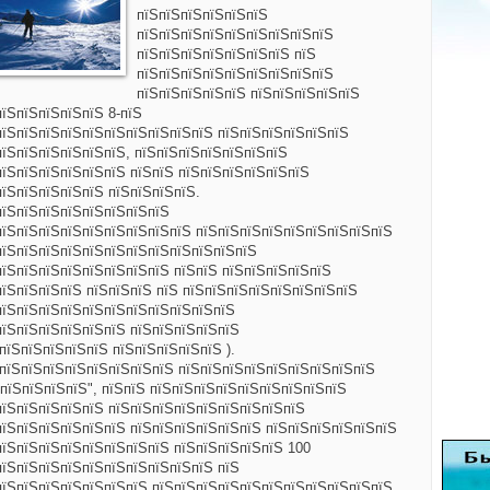
пїЅпїЅпїЅпїЅпїЅпїЅ
пїЅпїЅпїЅпїЅпїЅпїЅпїЅпїЅпїЅ
пїЅпїЅпїЅпїЅпїЅпїЅпїЅ пїЅ
пїЅпїЅпїЅпїЅпїЅпїЅпїЅпїЅпїЅ
пїЅпїЅпїЅпїЅпїЅ пїЅпїЅпїЅпїЅпїЅ
їЅпїЅпїЅпїЅпїЅ 8-пїЅ
пїЅпїЅпїЅпїЅпїЅпїЅпїЅпїЅпїЅпїЅ пїЅпїЅпїЅпїЅпїЅпїЅ
пїЅпїЅпїЅпїЅпїЅпїЅ, пїЅпїЅпїЅпїЅпїЅпїЅпїЅ
пїЅпїЅпїЅпїЅпїЅпїЅ пїЅпїЅ пїЅпїЅпїЅпїЅпїЅпїЅ
пїЅпїЅпїЅпїЅпїЅ пїЅпїЅпїЅпїЅ.
пїЅпїЅпїЅпїЅпїЅпїЅпїЅпїЅ
пїЅпїЅпїЅпїЅпїЅпїЅпїЅпїЅпїЅ пїЅпїЅпїЅпїЅпїЅпїЅпїЅпїЅпїЅ
пїЅпїЅпїЅпїЅпїЅпїЅпїЅпїЅпїЅпїЅпїЅпїЅ
пїЅпїЅпїЅпїЅпїЅпїЅпїЅпїЅ пїЅпїЅ пїЅпїЅпїЅпїЅпїЅ
пїЅпїЅпїЅпїЅ пїЅпїЅпїЅ пїЅ пїЅпїЅпїЅпїЅпїЅпїЅпїЅпїЅ
пїЅпїЅпїЅпїЅпїЅпїЅпїЅпїЅпїЅпїЅпїЅ
пїЅпїЅпїЅпїЅпїЅпїЅ пїЅпїЅпїЅпїЅпїЅ
пїЅпїЅпїЅпїЅпїЅ пїЅпїЅпїЅпїЅпїЅ ).
 пїЅпїЅпїЅпїЅпїЅпїЅпїЅпїЅ пїЅпїЅпїЅпїЅпїЅпїЅпїЅпїЅпїЅ
пїЅпїЅпїЅпїЅ", пїЅпїЅ пїЅпїЅпїЅпїЅпїЅпїЅпїЅпїЅпїЅ
пїЅпїЅпїЅпїЅпїЅ пїЅпїЅпїЅпїЅпїЅпїЅпїЅпїЅпїЅ
пїЅпїЅпїЅпїЅпїЅпїЅ пїЅпїЅпїЅпїЅпїЅпїЅ пїЅпїЅпїЅпїЅпїЅпїЅ
пїЅпїЅпїЅпїЅпїЅпїЅпїЅпїЅ пїЅпїЅпїЅпїЅпїЅ 100
пїЅпїЅпїЅпїЅпїЅпїЅпїЅпїЅпїЅпїЅ пїЅ
пїЅпїЅпїЅпїЅпїЅпїЅпїЅ
пїЅпїЅпїЅпїЅпїЅпїЅпїЅпїЅпїЅпїЅпїЅ