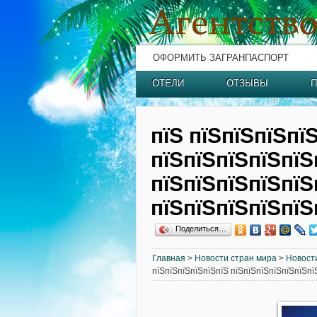
ОФОРМИТЬ ЗАГРАНПАСПОРТ
ОТЕЛИ
ОТЗЫВЫ
П
пїЅ пїЅпїЅпїЅпї
пїЅпїЅпїЅпїЅпїЅ
пїЅпїЅпїЅпїЅпїЅ
пїЅпїЅпїЅпїЅпїЅ
Поделиться…
Главная
>
Новости стран мира
>
Новост
пїЅпїЅпїЅпїЅпїЅпїЅ пїЅпїЅпїЅпїЅпїЅпїЅпї