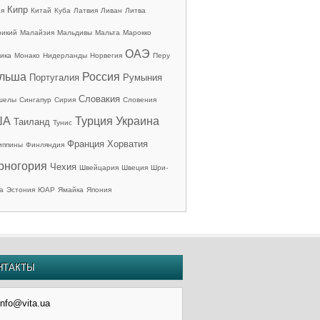
Кипр
ия
Китай
Куба
Латвия
Ливан
Литва
рикий
Малайзия
Мальдивы
Мальта
Марокко
ОАЭ
ика
Монако
Нидерланды
Норвегия
Перу
льша
Россия
Португалия
Румыния
Словакия
шелы
Сингапур
Сирия
Словения
ША
Турция
Украина
Таиланд
Тунис
Франция
Хорватия
иппины
Финляндия
рногория
Чехия
Швейцария
Швеция
Шри-
а
Эстония
ЮАР
Ямайка
Япония
НТАКТЫ
info@vita.ua