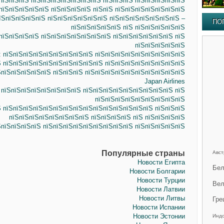
пїЅпїЅпїЅ пїЅпїЅпїЅпїЅпїЅпїЅпїЅ пїЅпїЅпїЅ пїЅпїЅпїЅпїЅпїЅ
пїЅпїЅпїЅпїЅпїЅ пїЅпїЅпїЅпїЅ пїЅпїЅ пїЅпїЅпїЅпїЅпїЅпїЅпїЅ
пїЅпїЅпїЅпїЅпїЅ пїЅпїЅпїЅпїЅпїЅпїЅ пїЅпїЅпїЅпїЅпїЅпїЅпїЅ –
ПО
пїЅпїЅпїЅпїЅпїЅ пїЅ пїЅпїЅпїЅпїЅпїЅ
пїЅпїЅпїЅпїЅ пїЅпїЅпїЅпїЅпїЅпїЅпїЅ пїЅпїЅпїЅпїЅпїЅпїЅ пїЅ
пїЅпїЅпїЅпїЅпїЅ
: пїЅпїЅпїЅпїЅпїЅпїЅпїЅпїЅпїЅ пїЅпїЅпїЅпїЅпїЅпїЅпїЅпїЅпїЅ
Ѕ пїЅпїЅпїЅпїЅпїЅпїЅпїЅпїЅпїЅпїЅ пїЅпїЅпїЅпїЅпїЅпїЅпїЅпїЅ
ЅпїЅпїЅпїЅпїЅпїЅ пїЅпїЅпїЅ пїЅпїЅпїЅпїЅпїЅпїЅпїЅпїЅпїЅпїЅ
Japan Airlines
 пїЅпїЅпїЅпїЅпїЅпїЅпїЅпїЅ пїЅпїЅпїЅпїЅпїЅпїЅпїЅпїЅпїЅ пїЅ
пїЅпїЅпїЅпїЅпїЅпїЅпїЅпїЅпїЅ
Ѕ пїЅпїЅпїЅпїЅпїЅпїЅпїЅпїЅпїЅпїЅпїЅпїЅпїЅпїЅпїЅ пїЅпїЅпїЅ
пїЅпїЅпїЅпїЅпїЅпїЅпїЅпїЅ пїЅпїЅпїЅпїЅ пїЅ пїЅпїЅпїЅпїЅ
ЅпїЅпїЅпїЅпїЅ пїЅпїЅпїЅпїЅпїЅпїЅпїЅпїЅпїЅ пїЅпїЅпїЅпїЅпїЅ
Популярные страны
Авст
Новости Египта
Бел
Новости Болгарии
Новости Турции
Вел
Новости Латвии
Новости Литвы
Гре
Новости Испании
Новости Эстонии
Инд