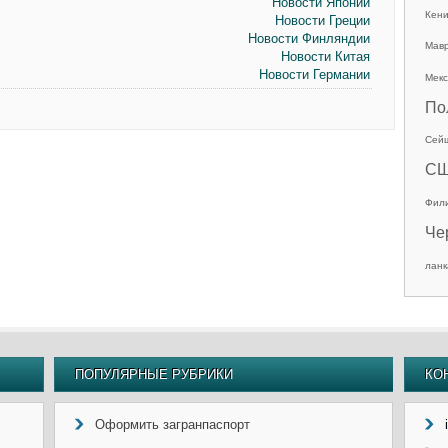
Новости Японии
Кен
Новости Греции
Новости Финляндии
Мав
Новости Китая
Новости Германии
Мекс
По
Сей
С
Фил
Че
ланк
ПОПУЛЯРНЫЕ РУБРИКИ
КО
Оформить загранпаспорт