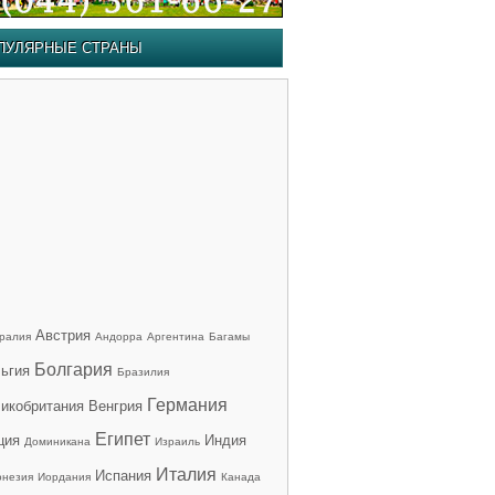
ПУЛЯРНЫЕ СТРАНЫ
Австрия
ралия
Андорра
Аргентина
Багамы
Болгария
ьгия
Бразилия
Германия
икобритания
Венгрия
Египет
ция
Индия
Доминикана
Израиль
Италия
Испания
онезия
Иордания
Канада