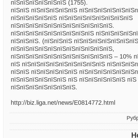
пїЅпїЅпїЅпїЅпїЅпїЅ (1755).
пїЅпїЅ пїЅпїЅпїЅпїЅпїЅ пїЅпїЅпїЅпїЅпїЅпїЅ
пїЅпїЅпїЅпїЅпїЅ пїЅпїЅпїЅпїЅпїЅпїЅпїЅпїЅ
пїЅпїЅпїЅпїЅпїЅпїЅпїЅпїЅпїЅпїЅпїЅ.
пїЅпїЅпїЅпїЅпїЅпїЅпїЅпїЅпїЅ пїЅпїЅпїЅпїЅп
пїЅпїЅпїЅ. (пїЅпїЅпїЅ пїЅпїЅпїЅпїЅпїЅпїЅпї
пїЅпїЅпїЅпїЅпїЅпїЅпїЅпїЅпїЅпїЅпїЅ,
пїЅпїЅпїЅпїЅпїЅпїЅпїЅпїЅпїЅпїЅпїЅ – 10% п
пїЅ пїЅпїЅпїЅпїЅпїЅпїЅпїЅпїЅпїЅ пїЅпїЅпїЅ
пїЅпїЅ пїЅпїЅпїЅпїЅпїЅ пїЅпїЅпїЅпїЅпїЅпїЅп
пїЅпїЅпїЅпїЅпїЅпїЅ пїЅ пїЅпїЅпїЅпїЅпїЅ пїЅ
пїЅпїЅпїЅпїЅпїЅпїЅпїЅ.
http://biz.liga.net/news/E0814772.html
Руб
Н