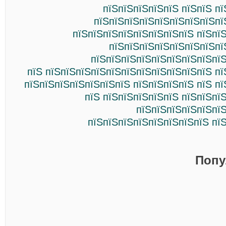
пїЅпїЅпїЅпїЅпїЅ пїЅпїЅ п
пїЅпїЅпїЅпїЅпїЅпїЅпїЅпїЅпї
пїЅпїЅпїЅпїЅпїЅпїЅпїЅпїЅ пїЅпї
пїЅпїЅпїЅпїЅпїЅпїЅпїЅпї
пїЅпїЅпїЅпїЅпїЅпїЅпїЅпїЅпїЅ
пїЅ пїЅпїЅпїЅпїЅпїЅпїЅпїЅпїЅпїЅпїЅпїЅ п
пїЅпїЅпїЅпїЅпїЅпїЅпїЅ пїЅпїЅпїЅпїЅ пїЅ п
пїЅ пїЅпїЅпїЅпїЅпїЅ пїЅпїЅпї
пїЅпїЅпїЅпїЅпїЅпїЅ
пїЅпїЅпїЅпїЅпїЅпїЅпїЅпїЅ пї
Попу