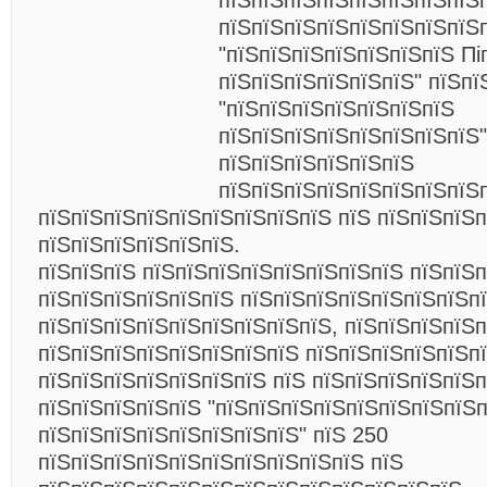
пїЅпїЅпїЅпїЅпїЅпїЅпїЅпїЅ
пїЅпїЅпїЅпїЅпїЅпїЅпїЅпїЅ
"пїЅпїЅпїЅпїЅпїЅпїЅпїЅ Пі
пїЅпїЅпїЅпїЅпїЅпїЅ" пїЅпї
"пїЅпїЅпїЅпїЅпїЅпїЅпїЅ
пїЅпїЅпїЅпїЅпїЅпїЅпїЅпїЅ"
пїЅпїЅпїЅпїЅпїЅпїЅ
пїЅпїЅпїЅпїЅпїЅпїЅпїЅпїЅ
пїЅпїЅпїЅпїЅпїЅпїЅпїЅпїЅпїЅ пїЅ пїЅпїЅпїЅп
пїЅпїЅпїЅпїЅпїЅпїЅ.
пїЅпїЅпїЅ пїЅпїЅпїЅпїЅпїЅпїЅпїЅпїЅ пїЅпїЅп
пїЅпїЅпїЅпїЅпїЅпїЅ пїЅпїЅпїЅпїЅпїЅпїЅпїЅп
пїЅпїЅпїЅпїЅпїЅпїЅпїЅпїЅпїЅ, пїЅпїЅпїЅпїЅп
пїЅпїЅпїЅпїЅпїЅпїЅпїЅпїЅ пїЅпїЅпїЅпїЅпїЅп
пїЅпїЅпїЅпїЅпїЅпїЅпїЅ пїЅ пїЅпїЅпїЅпїЅпїЅп
пїЅпїЅпїЅпїЅпїЅ "пїЅпїЅпїЅпїЅпїЅпїЅпїЅпїЅ
пїЅпїЅпїЅпїЅпїЅпїЅпїЅпїЅ" пїЅ 250
пїЅпїЅпїЅпїЅпїЅпїЅпїЅпїЅпїЅпїЅ пїЅ