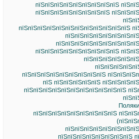
пїЅпїЅпїЅпїЅпїЅпїЅпїЅпїЅпїЅ пїЅпї
пїЅпїЅпїЅпїЅпїЅпїЅпїЅпїЅ пїЅпїЅпї
пїЅпї
пїЅпїЅпїЅпїЅпїЅпїЅпїЅпїЅпїЅпїЅпїЅпїЅ пї
пїЅпїЅпїЅпїЅпїЅпїЅпїЅпїЅ
пїЅпїЅпїЅпїЅпїЅпїЅпїЅпїЅпїЅ
пїЅпїЅпїЅпїЅпїЅпїЅпїЅпїЅпїЅ пїЅпї
пїЅпїЅпїЅпїЅпїЅпїЅ
пїЅпїЅпїЅпїЅпї
пїЅпїЅпїЅпїЅпїЅпїЅпїЅпїЅпїЅ пїЅпїЅпїЅп
пїЅ пїЅпїЅпїЅпїЅпїЅ пїЅпїЅпїЅпї
пїЅпїЅпїЅпїЅпїЅпїЅпїЅпїЅпїЅпїЅпїЅ пїЅ
пїЅпї
Поляки
пїЅпїЅпїЅпїЅпїЅпїЅпїЅпїЅпїЅ пїЅпїЅ
(пїЅпїЅ
пїЅпїЅпїЅпїЅпїЅпїЅпїЅпїЅ
пїЅпїЅпїЅпїЅпїЅпїЅпїЅпїЅ п