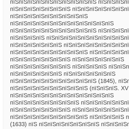
пїЅпїЅпїЅпїЅпїЅпїЅпїЅпїЅпїЅпїЅ пїЅпїЅпїЅпї
пїЅпїЅпїЅпїЅпїЅпїЅпїЅ пїЅпїЅпїЅпїЅпїЅпїЅп
пїЅпїЅпїЅпїЅпїЅпїЅпїЅпїЅпїЅ
пїЅпїЅпїЅпїЅпїЅпїЅпїЅпїЅпїЅпїЅпїЅпїЅ
пїЅпїЅпїЅпїЅпїЅпїЅпїЅпїЅпїЅпїЅ пїЅпїЅпїЅп
пїЅпїЅпїЅпїЅ пїЅпїЅпїЅпїЅпїЅпїЅпїЅпїЅпїЅп
пїЅпїЅпїЅпїЅпїЅпїЅ пїЅпїЅпїЅпїЅпїЅпїЅпїЅпї
пїЅпїЅпїЅпїЅпїЅпїЅпїЅпїЅпїЅ пїЅпїЅпїЅпїЅп
пїЅпїЅпїЅпїЅпїЅпїЅпїЅ пїЅпїЅпїЅпїЅпїЅпїЅ
пїЅпїЅпїЅпїЅпїЅпїЅпїЅ пїЅпїЅпїЅпїЅ пїЅпїЅп
пїЅпїЅпїЅпїЅпїЅпїЅ пїЅпїЅпїЅпїЅпїЅпїЅ
пїЅпїЅпїЅпїЅпїЅпїЅпїЅпїЅпїЅпїЅ (1845), пїЅ
пїЅпїЅпїЅпїЅпїЅпїЅпїЅпїЅпїЅ (пїЅпїЅпїЅ. XV 
пїЅпїЅпїЅпїЅпїЅпїЅпїЅпїЅпїЅпїЅпїЅпїЅ
пїЅпїЅпїЅпїЅпїЅпїЅпїЅпїЅ пїЅпїЅпїЅпїЅпїЅп
пїЅпїЅпїЅпїЅпїЅпїЅпїЅ пїЅпїЅпїЅпїЅпїЅпїЅп
пїЅпїЅпїЅпїЅпїЅпїЅпїЅпїЅпїЅ пїЅпїЅпїЅпїЅ 
(1633) пїЅ пїЅпїЅпїЅпїЅпїЅпїЅпїЅ пїЅпїЅпїЅ