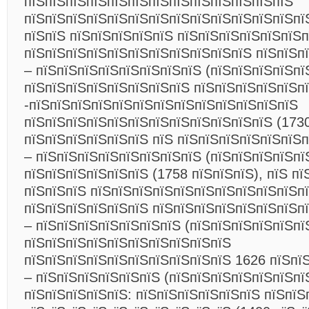
пїЅпїЅпїЅпїЅпїЅпїЅпїЅпїЅпїЅпїЅпїЅпїЅпїЅ
пїЅпїЅпїЅпїЅпїЅпїЅпїЅпїЅпїЅпїЅпїЅпїЅпїЅпї
пїЅпїЅ пїЅпїЅпїЅпїЅпїЅ пїЅпїЅпїЅпїЅпїЅпїЅ
пїЅпїЅпїЅпїЅпїЅпїЅпїЅпїЅпїЅпїЅпїЅ пїЅпїЅп
– пїЅпїЅпїЅпїЅпїЅпїЅпїЅпїЅ (пїЅпїЅпїЅпїЅпї
пїЅпїЅпїЅпїЅпїЅпїЅпїЅпїЅ пїЅпїЅпїЅпїЅпїЅп
-пїЅпїЅпїЅпїЅпїЅпїЅпїЅпїЅпїЅпїЅпїЅпїЅпїЅ
пїЅпїЅпїЅпїЅпїЅпїЅпїЅпїЅпїЅпїЅпїЅпїЅ (1730
пїЅпїЅпїЅпїЅпїЅпїЅ пїЅ пїЅпїЅпїЅпїЅпїЅпїЅп
– пїЅпїЅпїЅпїЅпїЅпїЅпїЅпїЅ (пїЅпїЅпїЅпїЅпї
пїЅпїЅпїЅпїЅпїЅпїЅ (1758 пїЅпїЅпїЅ), пїЅ п
пїЅпїЅпїЅ пїЅпїЅпїЅпїЅпїЅпїЅпїЅпїЅпїЅпїЅп
пїЅпїЅпїЅпїЅпїЅпїЅ пїЅпїЅпїЅпїЅпїЅпїЅпїЅпї
– пїЅпїЅпїЅпїЅпїЅпїЅпїЅ (пїЅпїЅпїЅпїЅпїЅпї
пїЅпїЅпїЅпїЅпїЅпїЅпїЅпїЅпїЅпїЅ
пїЅпїЅпїЅпїЅпїЅпїЅпїЅпїЅпїЅпїЅ 1626 пїЅпїЅ
– пїЅпїЅпїЅпїЅпїЅпїЅ (пїЅпїЅпїЅпїЅпїЅпїЅпї
пїЅпїЅпїЅпїЅпїЅ: пїЅпїЅпїЅпїЅпїЅпїЅ пїЅпїЅ