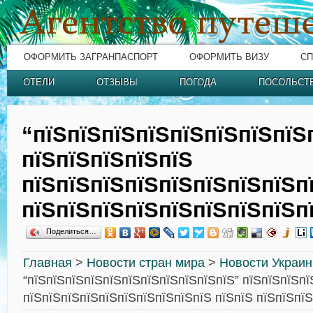
ОФОРМИТЬ ЗАГРАНПАСПОРТ
ОФОРМИТЬ ВИЗУ
СП
ОТЕЛИ
ОТЗЫВЫ
ПОГОДА
ПОСОЛЬСТ
“пїЅпїЅпїЅпїЅпїЅпїЅпїЅпїЅ
пїЅпїЅпїЅпїЅпїЅ
пїЅпїЅпїЅпїЅпїЅпїЅпїЅпїЅп
пїЅпїЅпїЅпїЅпїЅпїЅпїЅпїЅп
Поделиться…
Главная
>
Новости стран мира
>
Новости Украи
“пїЅпїЅпїЅпїЅпїЅпїЅпїЅпїЅпїЅпїЅпїЅ” пїЅпїЅпїЅпї
пїЅпїЅпїЅпїЅпїЅпїЅпїЅпїЅпїЅпїЅ пїЅпїЅ пїЅпїЅпї