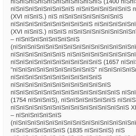
пїЅпїЅпїЅпїЅпїЅпїЅпїЅпїЅпїЅпїЅ (1400 пїЅпї
пїЅпїЅпїЅпїЅпїЅпїЅпїЅ пїЅпїЅпїЅпїЅпїЅпїЅ 
(XVI пїЅпїЅ.) пїЅ пїЅпїЅпїЅпїЅпїЅпїЅпїЅ
пїЅпїЅпїЅпїЅпїЅпїЅпїЅпїЅпїЅ пїЅпїЅпїЅпїЅп
(XVI пїЅпїЅ.) пїЅпїЅ пїЅпїЅпїЅпїЅпїЅпїЅпїЅп
– пїЅпїЅпїЅпїЅпїЅпїЅпїЅ
(пїЅпїЅпїЅпїЅпїЅпїЅпїЅпїЅпїЅпїЅпїЅпїЅпїЅп
пїЅпїЅпїЅпїЅпїЅпїЅ пїЅпїЅпїЅпїЅпїЅпїЅпїЅп
пїЅпїЅпїЅпїЅпїЅпїЅпїЅпїЅпїЅпїЅ (1657 пїЅпї
"пїЅпїЅпїЅпїЅпїЅпїЅпїЅпїЅпїЅ" пїЅпїЅпїЅпїЅ
пїЅпїЅпїЅпїЅпїЅпїЅпїЅпїЅпїЅпїЅ
пїЅпїЅпїЅпїЅпїЅпїЅпїЅпїЅпїЅпїЅпїЅ
пїЅпїЅпїЅпїЅпїЅпїЅпїЅпїЅпїЅпїЅпїЅпїЅ пїЅп
(1754 пїЅпїЅпїЅ), пїЅпїЅпїЅпїЅпїЅпїЅ пїЅпї
пїЅпїЅпїЅпїЅпїЅпїЅпїЅпїЅпїЅпїЅпїЅпїЅпїЅ ХІ
– пїЅпїЅпїЅпїЅпїЅ
(пїЅпїЅпїЅпїЅпїЅпїЅпїЅпїЅпїЅпїЅпїЅпїЅпїЅп
пїЅпїЅпїЅпїЅпїЅпїЅ (1835 пїЅпїЅпїЅ) пїЅ