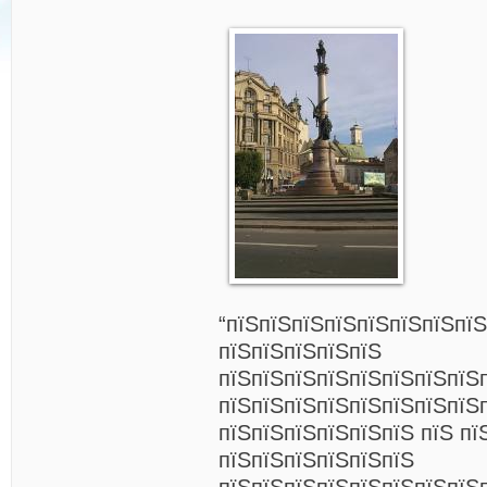
“пїЅпїЅпїЅпїЅпїЅпїЅпїЅпїЅ
пїЅпїЅпїЅпїЅпїЅ
пїЅпїЅпїЅпїЅпїЅпїЅпїЅпїЅ
пїЅпїЅпїЅпїЅпїЅпїЅпїЅпїЅ
пїЅпїЅпїЅпїЅпїЅпїЅ пїЅ пї
пїЅпїЅпїЅпїЅпїЅпїЅ